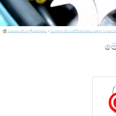
ව්‍යාපාර ස්වයංක්‍රීයකරණය
›
ව්යාපාර ස්වයංක්රීයකරණය සඳහා වැඩසට
මෝ