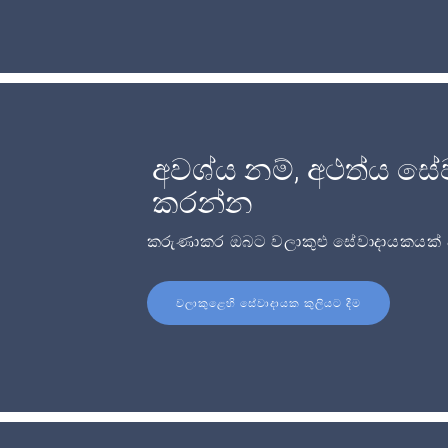
අවශ්ය නම්, අථත්ය සේ
කරන්න
කරුණාකර ඔබට වලාකුළු සේවාදායකයක් අව
වලාකුළෙහි සේවාදායක කුලියට දීම