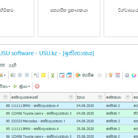
හිමිකම
සත්‍යාපිත ප්‍රකාශකයා
විශ්වාසය