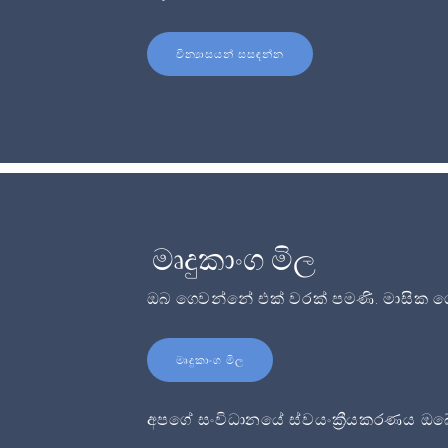
වින්‍යාසයන් සසඳන්න
මෘදුකාංග මිල
ඔබ ගෙවන්නේ එක් වරක් පමණි. මාසික ගෙ
මෘදුකාංග මිල
අපගේ සංවිධානයේ ස්වයංක්‍රීයකරණය ඔබේ