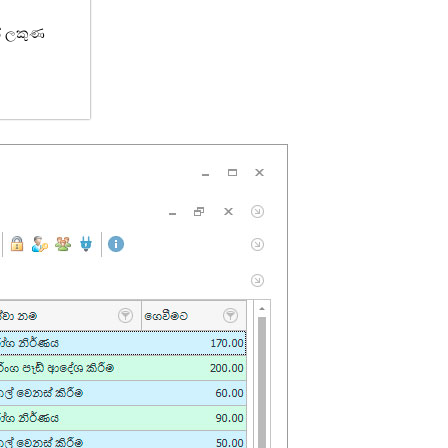
ේ ලකුණ