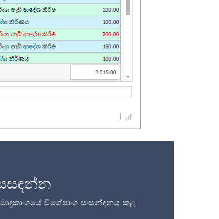
සසඳන්න
ි මෘදුකාංගයේ විශේෂාංග සංසන්දනය කළ