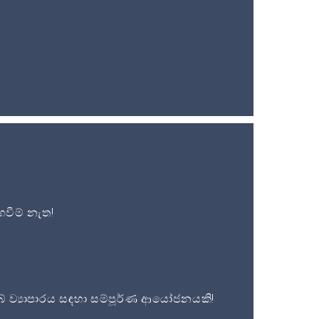
වීම් නැත!
 ව්‍යාපාරය සඳහා සම්පූර්ණ ආයෝජනයකි!