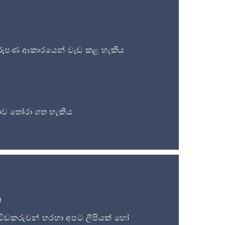
ූපණ ආකාරයෙන් වැඩ කළ හැකිය
ව තෝරා ගත හැකිය.
න
විඩකරුවන් හරහා අපට ලිපියක් හෝ