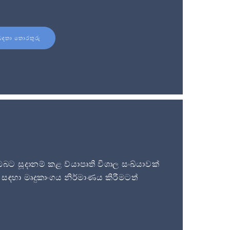
බඳතා තොරතුරු
 සූදානම් කළ ව්යාපෘති විශාල සංඛ්යාවක්
සඳහා මෘදුකාංගය නිර්මාණය කිරීමටත්