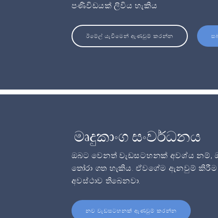
පණිවිඩයක් ලිවිය හැකිය
ඊමේල් යැවීමෙන් ඇණවුම් කරන්න
ස
මෘදුකාංග සංවර්ධනය
ඔබට වෙනත් වැඩසටහනක් අවශ්ය නම්, ඔබට
තෝරා ගත හැකිය. ඒවගේම ඇනවුම් කිරීම 
අවස්ථාව තිබෙනවා.
නව වැඩසටහනක් ඇණවුම් කරන්න