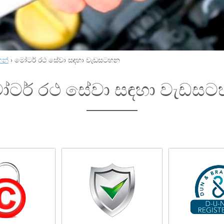
හන්
›
මෝටර් රථ සේවා සඳහා වැඩසටහන
ටර් රථ සේවා සඳහා වැඩස