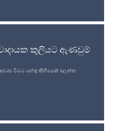
වාදායක කුලියට ඇණවුම්
ශ්‍ය වීමට හේතු කිහිපයක් බලන්න.