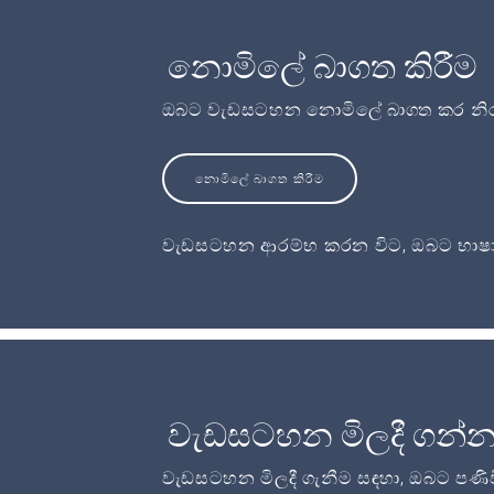
නොමිලේ බාගත කිරීම
ඔබට වැඩසටහන නොමිලේ බාගත කර නිර
නොමිලේ බාගත කිරීම
වැඩසටහන ආරම්භ කරන විට, ඔබට භාෂා
වැඩසටහන මිලදී ගන්
වැඩසටහන මිලදී ගැනීම සඳහා, ඔබට පණි