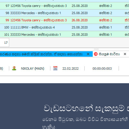
වැඩසටහනේ සැකසුම් 
වෙනම පිටුවක, ඔබට විවිධ වින්‍යාසයන්හ
හැකිය.