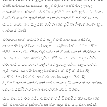
ඔබේ සංවිධානය සපයන අලුත්වැඩියා සේවාවල ඉහළ
ගුණාත්මක භාවයක් පවත්වා ගැනීමට හොඳම ක්‍රමය වන්නේ
ඔබේ ව්‍යාපාරය ඉක්මනින් හා කාර්යක්ෂමව පවත්වාගෙන
යාමට ඔබට ඉඩ සලසන නවීන සහ ප්‍රවීණ ගිණුම්කරණ ක්‍රම
භාවිත කිරීමයි.
වර්තමානයේ, මෝටර් රථ අලුත්වැඩියාව සහ නඩත්තු
පහසුකම් වැනි ව්යාපාර සඳහා ගිණුම්කරණය ස්වයංක්රීය
කිරීම සඳහා විශේෂිත වැඩසටහන් විශේෂයෙන් නිර්මාණය
කර ඇත. වාහන අළුත්වැඩියා කිරීමේ සමාගම් සඳහා විවිධ
වර්ගයේ වැඩසටහන් වලින් වෙළඳපල අධික ලෙස පටවා
ඇති අතර, එතරම් විශාල වැඩසටහන් වලින් නිවැරදි
තේරීමක් කිරීම ඔවුන්ගේ ව්‍යාපාරය සඳහා නිවැරදි
වැඩසටහනක් තෝරා ගන්නේ කෙසේදැයි නොදන්නා නවක
ව්‍යවසායකයින්ට සැබෑ ගැටළුවක් බවට පත්වේ. .
සෑම මෝටර් රථ සේවාවකටම එහි විශේෂිත අවශ්‍යතා සහ
එහි ව්‍යාපාරයේ සුවිශේෂතා මත පදනම්ව කළමනාකරණ