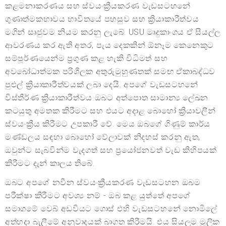
කළමනාකරණය සහ ස්වයංක්‍රීයකරණ වැඩසටහනේ
ගුණාත්මකභාවය භාවිතයේ පහසුව සහ ක්‍රියාකාරීත්වය
මගින් සෘජුවම නියම කරනු ලැබේ. USU මෘදුකාංගය ඒ සියල්ල
ආවරණය කර ඇති අතර, පැය දෙකකින් ඕනෑම කෙනෙකුට
සම්පූර්ණයෙන්ම ප්‍රගුණ කළ හැකි විධිමත් සහ
අවබෝධාත්මක පරිශීලක අතුරුමුහුණතක් සමඟ ඒකාබද්ධව
පුළුල් ක්‍රියාකාරීත්වයක් ලබා දෙයි. අපගේ වැඩසටහනේ
විස්තීර්ණ ක්‍රියාකාරීත්වය ඔබට අත්පොත සාමාන්‍ය ලේඛන
කටයුතු අමතක කිරීමට සහ එයට අදාළ බොහෝ ක්‍රියාවලීන්
ස්වයංක්‍රීය කිරීමට උපකාරී වේ. මෙය ඔබගේ ගිණුම් කාර්ය
මණ්ඩලය සඳහා බොහෝ වේලාවක් නිදහස් කරනු ඇත,
ඔවුන්ට සැබවින්ම වැදගත් සහ ප්‍රයෝජනවත් වැඩ කිහිපයක්
කිරීමට දැන් කාලය තිබේ.
ඔබට අපගේ නවීන ස්වයංක්‍රීයකරණ වැඩසටහන ඔබම
පරීක්ෂා කිරීමට අවශ්‍ය නම් - ඔබ කළ යුත්තේ අපගේ
සමාගමේ වෙබ් අඩවියට ගොස් එහි වැඩසටහනේ නොමිලේ
අත්හදා බැලීමේ අනුවාදයක් බාගත කිරීමයි. එය සියලුම මූලික