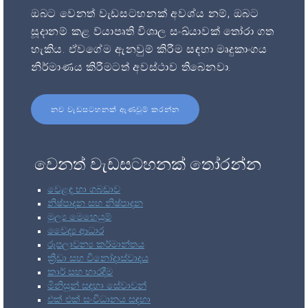
ඔබට වෙනත් වැඩසටහනක් අවශ්ය නම්, ඔබට
සූදානම් කළ ව්යාපෘති විශාල සංඛ්යාවක් තෝරා ගත
හැකිය. ඒවගේම ඇනවුම් කිරීම සඳහා මෘදුකාංගය
නිර්මාණය කිරීමටත් අවස්ථාව තිබෙනවා.
නව වැඩසටහනක් ඇණවුම් කරන්න
වෙනත් වැඩසටහනක් තෝරන්න
වෙළඳ හා ගබඩාව
නිෂ්පාදන සහ නිෂ්පාදන
මූල්‍ය මෙහෙයුම්
වෛද්‍ය ආධාර
රූපලාවන්‍ය කර්මාන්තය
ක්‍රීඩා සහ විනෝදාස්වාදය
කාර් සහ භාරදීම
මිනිසුන් සඳහා සේවාවන්
එක් එක් සංවිධානය සඳහා