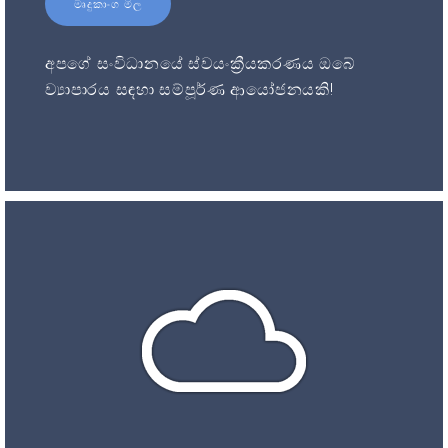
මෘදුකාංග මිල
අපගේ සංවිධානයේ ස්වයංක්‍රීයකරණය ඔබේ
ව්‍යාපාරය සඳහා සම්පූර්ණ ආයෝජනයකි!