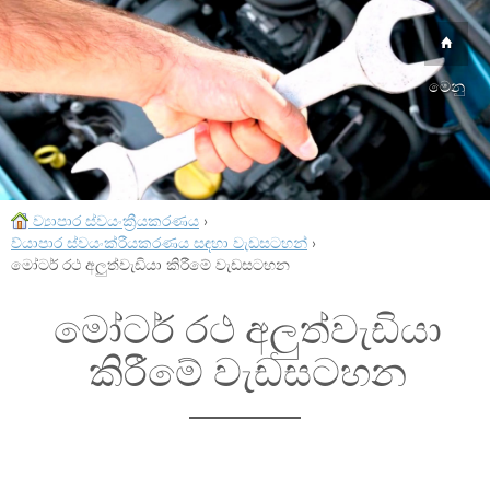
මෙනු
ව්‍යාපාර ස්වයංක්‍රීයකරණය
›
ව්යාපාර ස්වයංක්රීයකරණය සඳහා වැඩසටහන්
›
මෝටර් රථ අලුත්වැඩියා කිරීමේ වැඩසටහන
මෝටර් රථ අලුත්වැඩියා
කිරීමේ වැඩසටහන