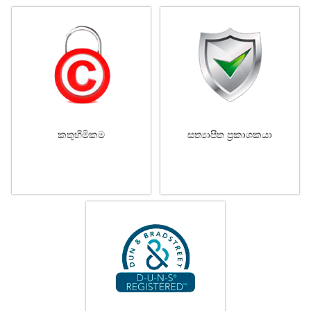
කතුහිමිකම
සත්‍යාපිත ප්‍රකාශකයා