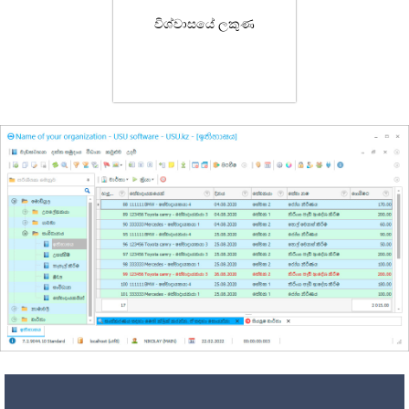
විශ්වාසයේ ලකුණ