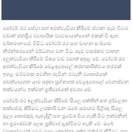
මෝටර් රථ සේවා සහ අළුත්වැඩියා කිරීමේ ස්ථාන සෑම විටම
වඩාත් ජනප්‍රිය ව්‍යාපාරික ව්‍යවසායන්ගෙන් එකක් වී ඇත.
වර්තමානයේ, විවිධ මෝටර් රථ සහ වාහන සංඛ්යාව
නිරන්තරයෙන් වර්ධනය වන විට, සෑම වසරකම වාහන
අලුත්වැඩියා කිරීමේ විෂය වඩ වඩාත් අදාළ වේ. මෝටර් රථ
අළුත්වැඩියා කිරීමේ වෙළඳපොලේ තරඟකාරිත්වය තරමක්
ඉහළ මට්ටමක පවතින බැවින්, එවැනි ව්‍යාපාරයක්
පවත්වාගෙන යාම සඳහා ප්‍රශ්නගත වෙළඳපොලේ වෙනස්වන
තත්වයන්ට ඉක්මන් ප්‍රතිචාරයක් අවශ්‍ය වේ.
මෝටර් රථ අලුත්වැඩියා කිරීමේ සියලු ශක්තීන් සහ දුර්වලතා
තක්සේරු කිරීමට උපකාරී වන ඔබේ සමාගම පිළිබඳ සියලු
මූල්‍ය තොරතුරු පැහැදිලි සහ ප්‍රවේශ විය හැකි විට ඉක්මනින්
හා ප්‍රමාණවත් ලෙස ප්‍රතිචාර දැක්වීමට හැකි වේ. ඔබේ
ව්‍යාපාරයෙන් මෙම මූල්‍ය තොරතුරු දත්ත එක්රැස් කිරීමට සහ