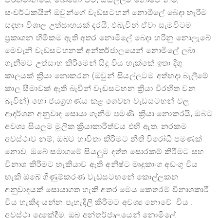
සංවර්ධකයින් ඔවුන්ගේ වැඩසටහන් නොමිලේ බෙදා හැරීම
සඳහා විශාල උත්සාහයක් දරයි, එබැවින් ඒවා සැමවිටම
ප්‍රකාශන හිමිකම ඇති අතර නොමිලේ බෙදා හරිනු නොලැබේ.
මෙවැනි වැඩසටහනක් අන්තර්ජාලයෙන් නොමිලේ ලබා
ගැනීමට උත්සාහ කිරීමෙන් සිදු විය හැක්කේ ඉතා දිගු
කාලයක් ක්‍රියා නොකරන (ඔවුන් සියල්ලටම අත්හදා බැලීමේ
කාල සීමාවක් ඇති බැවින් වැඩසටහන ක්‍රියා විරහිත වන
බැවින්) හෝ ජයග්‍රහණය කළ ගෙවන වැඩසටහන් වල
ආදර්ශන අනුවාද සොයා ගැනීම පමණි. ක්‍රියා නොකරයි, ඔබට
අවශ්‍ය සියලුම මූලික ක්‍රියාකාරීත්වය එහි ඇත. නරකම
අවස්ථාව නම්, ඔබට භාවිතා කිරීමට නීති විරෝධී පමණක්
නොව, ඔබේ සමාගමේ සියලුම දත්ත සොරකම් කිරීමට සහ
විනාශ කිරීමට හැකියාව ඇති අනිෂ්ට මෘදුකාංග අඩංගු විය
හැකි ඔබේ ගිණුම්කරණ වැඩසටහනේ කොල්ලකන
අනුවාදයක් සොයාගත හැකි අතර මෙය කෙතරම් විනාශකාරී
විය හැකිද යන්න පැහැදිලි කිරීමට අවශ්‍ය නොවේ. විය .
අවස්ථා දෙකේදීම, ඔබ අන්තර්ජාලයෙන් නොමිලේ