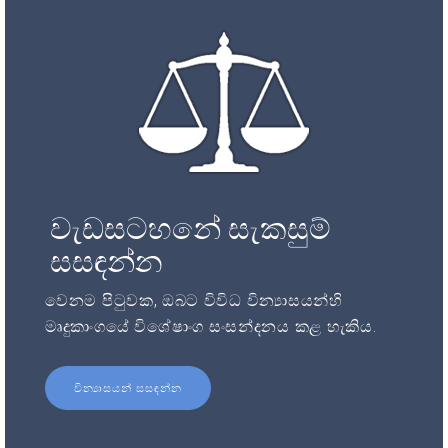
වැඩසටහනේ සැකසුම්
සසඳන්න
වෙනම පිටුවක, ඔබට විවිධ වින්‍යාසයන්හි
මෘදුකාංගයේ විශේෂාංග සංසන්දනය කළ හැකිය.
වින්‍යාසයන් සසඳන්න