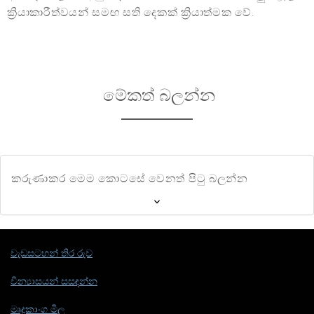
ක්‍රියාකාරීත්වයන් සමඟ සති දෙකක් ක්‍රියාත්මක වේ.
මේකත් බලන්න
කරුණාකර මෙම කොටසේ වෙනත් පිටු බලන්න
වැඩසටහන් තිර රුව
වින්‍යාසයන් සසඳන්න
මෘදුකාංග මිල