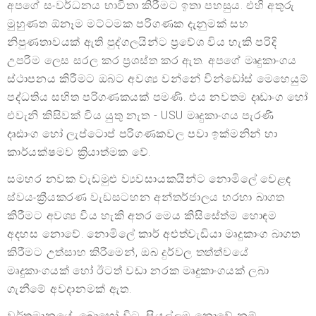
අපගේ සංවර්ධනය භාවිතා කිරීමට ඉතා පහසුය. එහි අතුරු
මුහුණත ඕනෑම මට්ටමක පරිගණක දැනුමක් සහ
නිපුණතාවයක් ඇති පුද්ගලයින්ට ප්‍රවේශ විය හැකි පරිදි
උපරිම ලෙස සරල කර ප්‍රශස්ත කර ඇත. අපගේ මෘදුකාංගය
ස්ථාපනය කිරීමට ඔබට අවශ්‍ය වන්නේ වින්ඩෝස් මෙහෙයුම්
පද්ධතිය සහිත පරිගණකයක් පමණි. එය නවතම දෘඩාංග හෝ
එවැනි කිසිවක් විය යුතු නැත - USU මෘදුකාංගය පැරණි
දෘඪාංග හෝ ලැප්ටොප් පරිගණකවල පවා ඉක්මනින් හා
කාර්යක්ෂමව ක්‍රියාත්මක වේ.
සමහර නවක වැඩමුළු ව්‍යවසායකයින්ට නොමිලේ වෙළඳ
ස්වයංක්‍රීයකරණ වැඩසටහන අන්තර්ජාලය හරහා බාගත
කිරීමට අවශ්‍ය විය හැකි අතර මෙය කිසිසේත්ම හොඳම
අදහස නොවේ. නොමිලේ කාර් අළුත්වැඩියා මෘදුකාංග බාගත
කිරීමට උත්සාහ කිරීමෙන්, ඔබ දුර්වල තත්ත්වයේ
මෘදුකාංගයක් හෝ ඊටත් වඩා නරක මෘදුකාංගයක් ලබා
ගැනීමේ අවදානමක් ඇත.
වර්තමානයේ, බොහෝ විට, සියල්ලම නොවේ නම්,