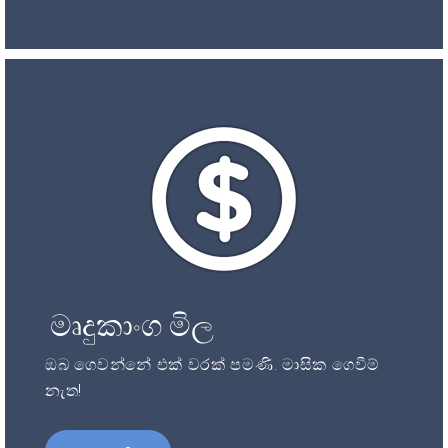
මෘදුකාංග මිල
ඔබ ගෙවන්නේ එක් වරක් පමණි. මාසික ගෙවීම්
නැත!