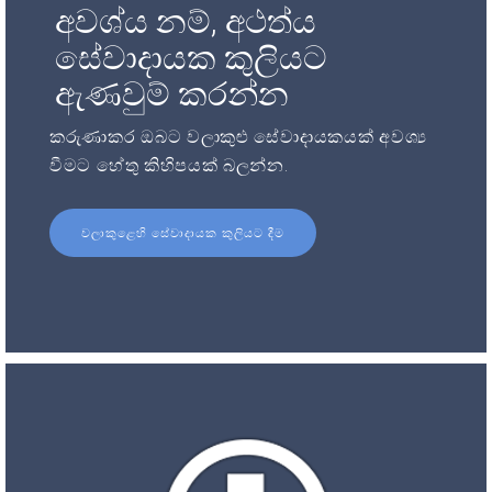
අවශ්ය නම්, අථත්ය
සේවාදායක කුලියට
ඇණවුම් කරන්න
කරුණාකර ඔබට වලාකුළු සේවාදායකයක් අවශ්‍ය
වීමට හේතු කිහිපයක් බලන්න.
වලාකුළෙහි සේවාදායක කුලියට දීම