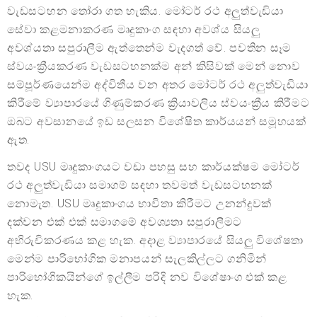
වැඩසටහන තෝරා ගත හැකිය. මෝටර් රථ අලුත්වැඩියා
සේවා කළමනාකරණ මෘදුකාංග සඳහා අවශ්ය සියලු
අවශ්යතා සපුරාලීම ඇත්තෙන්ම වැදගත් වේ. පවතින සෑම
ස්වයංක්‍රීයකරණ වැඩසටහනක්ම අන් කිසිවක් මෙන් නොව
සම්පූර්ණයෙන්ම අද්විතීය වන අතර මෝටර් රථ අලුත්වැඩියා
කිරීමේ ව්‍යාපාරයේ ගිණුම්කරණ ක්‍රියාවලිය ස්වයංක්‍රීය කිරීමට
ඔබට අවසානයේ ඉඩ සලසන විශේෂිත කාර්යයන් සමූහයක්
ඇත.
තවද USU මෘදුකාංගයට වඩා පහසු සහ කාර්යක්ෂම මෝටර්
රථ අලුත්වැඩියා සමාගම් සඳහා තවමත් වැඩසටහනක්
නොමැත. USU මෘදුකාංගය භාවිතා කිරීමට උනන්දුවක්
දක්වන එක් එක් සමාගමේ අවශ්‍යතා සපුරාලීමට
අභිරුචිකරණය කළ හැක. අදාළ ව්‍යාපාරයේ සියලු විශේෂතා
මෙන්ම පාරිභෝගික මනාපයන් සැලකිල්ලට ගනිමින්
පාරිභෝගිකයින්ගේ ඉල්ලීම පරිදි නව විශේෂාංග එක් කළ
හැක.