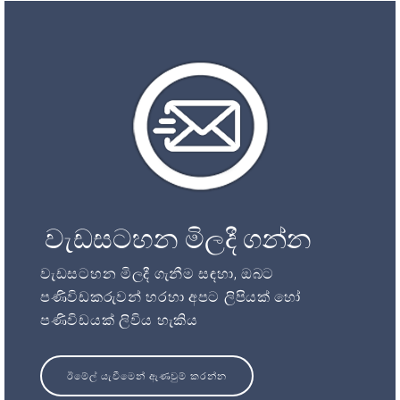
වැඩසටහන මිලදී ගන්න
වැඩසටහන මිලදී ගැනීම සඳහා, ඔබට
පණිවිඩකරුවන් හරහා අපට ලිපියක් හෝ
පණිවිඩයක් ලිවිය හැකිය
ඊමේල් යැවීමෙන් ඇණවුම් කරන්න