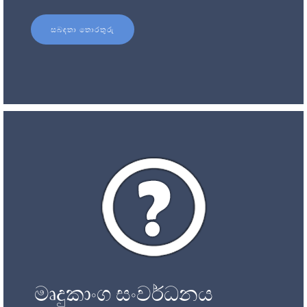
සබඳතා තොරතුරු
මෘදුකාංග සංවර්ධනය