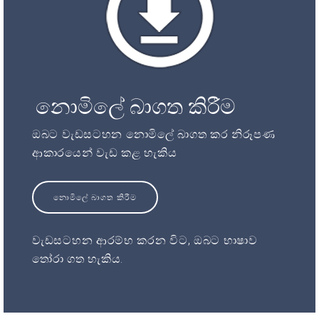
නොමිලේ බාගත කිරීම
ඔබට වැඩසටහන නොමිලේ බාගත කර නිරූපණ
ආකාරයෙන් වැඩ කළ හැකිය
නොමිලේ බාගත කිරීම
වැඩසටහන ආරම්භ කරන විට, ඔබට භාෂාව
තෝරා ගත හැකිය.