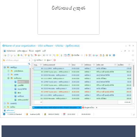
විශ්වාසයේ ලකුණ