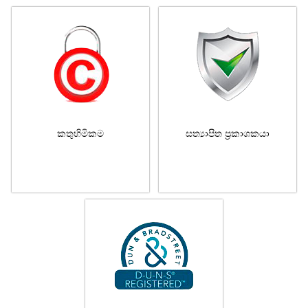
කතුහිමිකම
සත්‍යාපිත ප්‍රකාශකයා