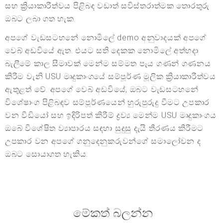
සහ ක්‍රියාකාරීත්වය පිළිබඳ වඩාත් සවිස්තරාත්මක තොරතුරු
ඔබට ලබා ගත හැක.
අපගේ වැඩසටහනේ නොමිලේ demo අනුවාදයක් අපගේ
වෙබ් අඩවියේ ඇත. එයට සති දෙකක නොමිලේ අත්හදා
බැලීමේ කාල සීමාවක් මෙන්ම සම්මත පැය ගණන් ගණනය
කිරීම වැනි USU මෘදුකාංගයේ සම්පූර්ණ මූලික ක්‍රියාකාරීත්වය
ඇතුළත් වේ. අපගේ වෙබ් අඩවියේ, ඔබට වැඩසටහනේ
විශේෂාංග පිළිබඳව සම්පූර්ණයෙන් හුරුපුරුදු වීමට උපකාර
වන වීඩියෝ සහ ඉදිරිපත් කිරීම් ද්‍රව්‍ය මෙන්ම USU මෘදුකාංගය
ඔබේ විශේෂිත ව්‍යාපාරය සඳහා සුදුසු දැයි තීරණය කිරීමට
උපකාර වන අපගේ ගනුදෙනුකරුවන්ගේ සමාලෝචන ද
ඔබට සොයාගත හැකිය.
මේකත් බලන්න