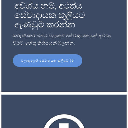
අවශ්ය නම්, අථත්ය
සේවාදායක කුලියට
ඇණවුම් කරන්න
කරුණාකර ඔබට වලාකුළු සේවාදායකයක් අවශ්‍ය
වීමට හේතු කිහිපයක් බලන්න.
වලාකුළෙහි සේවාදායක කුලියට දීම