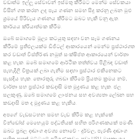
වඩාත්ම ඉල්ලූ සේවාවන් ඉස්මතු කිරීමට මෙන්ම සේවකයා
විසින් ගත කරන ලද පැය ගණන සමඟ සිදු කරනු ලබන මුළු
ශ්‍රමයේ පිරිවැය ගණනය කිරීමට ඔබට හැකි වනු ඇත.
කාර්යය ක්රියාත්මක කිරීම.
ඔබේ සමාගමේ මූල්‍ය කටයුතු සඳහා වන සෑම ගණනය
කිරීමේ ප්‍රතිඵලයක්ම ඩිජිටල් ආකාරයෙන් මෙන්ම ප්‍රස්ථාරගත
කර වඩාත් විස්තීර්ණ නමුත් සංක්ෂිප්ත ආකාරයෙන් වාර්තා
කළ හැක. ඔබේ සමාගමේ ආර්ථික තත්ත්වය පිළිබඳ වඩාත්
පැහැදිලි චිත්‍රයක් ලබා ගැනීම සඳහා ප්‍රස්ථාර එකිනෙකට
සැසඳිය හැක. තොරතුරු ගබඩා කිරීමේ ප්‍රියතම ක්‍රමය නම්,
වාර්තා සහ ප්‍රස්ථාර කඩදාසි මත මුද්‍රණය කළ හැක. ජල
සලකුණු, ඔබේ සමාගමේ ලාංඡනය සහ අවශ්‍යතා ලේඛන සහ
කඩදාසි මත ද මුද්‍රණය කළ හැකිය.
අපගේ වැඩසටහන සමඟ වැඩ කිරීම කළ හැක්කේ
වින්ඩෝස් මෙහෙයුම් පද්ධතියක් සහිත පරිගණකයක් පමණි.
ඔබට ප්‍රබල දෘඩාංග අවශ්‍ය නොවේ - දුර්වල, පැරණි දෘඩාංග
සහිත පහත් මට්ටමේ පරිගණකවල පවා USU මෘදුකාංගය