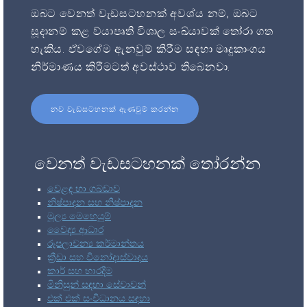
ඔබට වෙනත් වැඩසටහනක් අවශ්ය නම්, ඔබට
සූදානම් කළ ව්යාපෘති විශාල සංඛ්යාවක් තෝරා ගත
හැකිය. ඒවගේම ඇනවුම් කිරීම සඳහා මෘදුකාංගය
නිර්මාණය කිරීමටත් අවස්ථාව තිබෙනවා.
නව වැඩසටහනක් ඇණවුම් කරන්න
වෙනත් වැඩසටහනක් තෝරන්න
වෙළඳ හා ගබඩාව
නිෂ්පාදන සහ නිෂ්පාදන
මූල්‍ය මෙහෙයුම්
වෛද්‍ය ආධාර
රූපලාවන්‍ය කර්මාන්තය
ක්‍රීඩා සහ විනෝදාස්වාදය
කාර් සහ භාරදීම
මිනිසුන් සඳහා සේවාවන්
එක් එක් සංවිධානය සඳහා