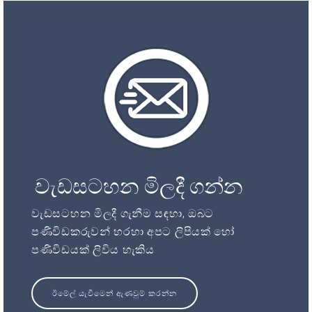
වැඩසටහන මිලදී ගන්න
වැඩසටහන මිලදී ගැනීම සඳහා, ඔබට
පණිවිඩකරුවන් හරහා අපට ලිපියක් හෝ
පණිවිඩයක් ලිවිය හැකිය
ඊමේල් යැවීමෙන් ඇණවුම් කරන්න