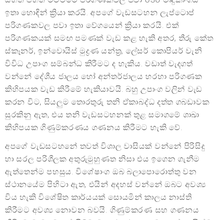
ඉතා හොඳින් ක්‍රියා කරයි. අපගේ වැඩසටහන ලැප්ටොප්
පරිගණකවල පවා ඉතා වේගයෙන් ක්‍රියා කරයි. එක්
පරිගණකයක් සමඟ පමණක් වැඩ කළ හැකි අතර, තීරු කේත
ස්කෑනර්, ඉන්වොයිස් මුද්‍රණ යන්ත්‍ර, ලේසර් කොපියර් වැනි
විවිධ උපාංග සම්බන්ධ කිරීමට ද හැකිය. වඩාත් වැදගත්
වන්නේ දේශීය ජාලය හෝ අන්තර්ජාලය හරහා පරිගණක
කිහිපයක වැඩ කිරීමේ හැකියාවයි. බහු උපාංග වලින් වැඩ
කරන විට, සියලුම තොරතුරු තනි ඒකාබද්ධ දත්ත ගබඩාවක
සුරකිනු ඇත, එය තනි වැඩසටහනක් තුළ සමාගමේ ශාඛා
කිහිපයක ගිණුම්කරණය ගණනය කිරීමට හැකි වේ.
අපගේ වැඩසටහනේ තවත් විශාල වාසියක් වන්නේ පිරිසිදු
හා සරල පරිශීලක අතුරුමුහුණත නිසා එය ඉගෙන ගැනීම
ඇත්තෙන්ම පහසුය. විශේෂාංග ඔබ බලාපොරොත්තු වන
ස්ථානයේම පිහිටා ඇත, එයින් අදහස් වන්නේ ඔබට අවශ්‍ය
විය හැකි විශේෂිත කාර්යයක් සොයමින් කාලය නාස්ති
කිරීමට අවශ්‍ය නොවන බවයි. ගිණුම්කරණ සහ ගණනය