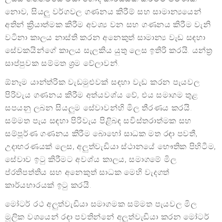
නොව, සියලු වර්ගවල ගණනය කිරීම් සහ සාමාන්‍යයෙන්
අතින් ක්‍රියාත්මක කිරීම අවශ්‍ය වන සහ ගණනය කිරීම වැනි
වටිනා කාලය නාස්ති කරන අනෙකුත් සාමාන්‍ය වැඩ සඳහා
සේවකයින්ගේ කාලය සැලකිය යුතු ලෙස ඉතිරි කරයි. යන්ත්‍ර
සාප්පුවක සම්මත ශ්‍රම වේලාවන්.
ඕනෑම යාන්ත්රික වැඩමුළුවක් සඳහා වැඩ කරන පැයවල
පිරිවැය ගණනය කිරීම අත්යවශ්ය වේ, එය සමාගම තුළ
සපයනු ලබන සියලුම සේවාවන්හි මිල තීරණය කරයි.
සම්මත පැය සඳහා පිරිවැය පිළිබඳ සවිස්තරාත්මක සහ
සම්පූර්ණ ගණනය කිරීම බොහෝ සාධක මත රඳා පවතී,
උදාහරණයක් ලෙස, අලුත්වැඩියා ස්ථානයේ භෞතික පිහිටීම,
සේවාව ඉටු කිරීමට අවශ්ය කාලය, සමාගමේ මිල
ප්රතිපත්තිය සහ අනෙකුත් සාධක මෙහි වැදගත්
කාර්යභාරයක් ඉටු කරයි.
මෝටර් රථ අලුත්වැඩියා සමාගමක සම්මත පැයවල මිල
මූලික වශයෙන් රඳා පවතින්නේ අලුත්වැඩියා කරන මෝටර්