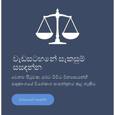
වැඩසටහනේ සැකසුම්
සසඳන්න
වෙනම පිටුවක, ඔබට විවිධ වින්‍යාසයන්හි
මෘදුකාංගයේ විශේෂාංග සංසන්දනය කළ හැකිය.
වින්‍යාසයන් සසඳන්න