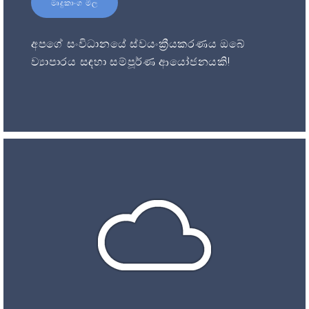
මෘදුකාංග මිල
අපගේ සංවිධානයේ ස්වයංක්‍රීයකරණය ඔබේ
ව්‍යාපාරය සඳහා සම්පූර්ණ ආයෝජනයකි!