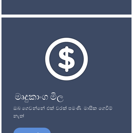
මෘදුකාංග මිල
ඔබ ගෙවන්නේ එක් වරක් පමණි. මාසික ගෙවීම්
නැත!