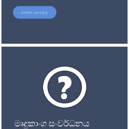
සබඳතා තොරතුරු
මෘදුකාංග සංවර්ධනය