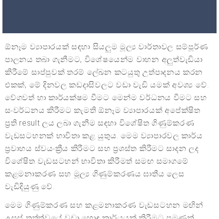
ඕනෑම ව්‍යාපාරයක් සඳහා සියලුම මූල්‍ය වාර්තාවල සම්පූර්ණ
පාලනය තබා ගැනීමට, විශේෂයෙන්ම වාහන අලුත්වැඩියා
කිරීමේ සාප්පුවක් තරම් ලේඛන කටයුතු උත්පාදනය කරන
එකක්, මේ දිනවල කඩදාසිවලට වඩා වැඩි යමක් අවශ්‍ය වේ.
වේගවත් හා කාර්යක්ෂම වීමට මෙන්ම වර්ධනය වීමට සහ
සංවර්ධනය කිරීමට කැමති ඕනෑම ව්‍යාපාරයක් අපේක්ෂිත
ප්‍රති result ලය ලබා ගැනීම සඳහා විශේෂිත ගිණුම්කරණ
වැඩසටහනක් භාවිතා කළ යුතුය. මෙම ව්‍යාපාරවල කාර්ය
ප්‍රවාහය ස්වයංක්‍රීය කිරීමට සහ ප්‍රශස්ත කිරීමට සාදන ලද
විශේෂිත වැඩසටහන් භාවිතා කිරීමත් සමඟ සමාගමේ
කළමනාකරණ සහ මූල්‍ය ගිණුම්කරණය ඝාතීය ලෙස
වැඩිදියුණු වේ.
මෙම ගිණුම්කරණ සහ කළමනාකරණ වැඩසටහන මඟින්
උසස් තත්ත්වයේ වඩා හොඳ කාර්යයක් කිරීමට පමණක්