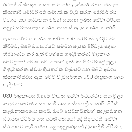
රථයේ නිෂ්පාදනය සහ සාමාන්ය ලක්ෂණ මතය. ඕනෑම
ක්‍රියාකාරී මෝටර් රථ සමාගමක් වැඩ කරන මෝටර් රථ
වර්ගය සහ සේවකයා විසින් සපයනු ලබන සේවා වර්ගය
අනුව සම්මත පැය ගණන වෙනස් ලෙස ගණනය කරයි.
පැයක පිරිවැය ගණනය කිරීම හැකි තරම් නිවැරදිව සිදු
කිරීමට, ඔබේ ව්‍යාපාරයට සම්මත පැයක පිරිවැය සඳහා
නිර්මාණය කර ඇති විශේෂිත ගිණුම්කරණ මෘදුකාංග
මෙවලමක් අවශ්‍ය වේ. අපගේ ඉන්ධන පිරවුම්හල් මූල්‍ය
ගිණුම්කරණ ස්වයංක්‍රීයකරණ වැඩසටහන ඔබට අවශ්‍ය
ක්‍රියාකාරීත්වය ඇත. මෙම වැඩසටහන USU මෘදුකාංග ලෙස
හැඳින්වේ.
USU මෘදුකාංගය ඕනෑම වාහන සේවා මධ්‍යස්ථානයක මූල්‍ය
කළමනාකරණය සහ සංවිධානය ස්වයංක්‍රීය කරයි, පිරිස්
කළමනාකරණය කරයි, ඔබේ සේවකයින්ගේ කාලසටහන
ස්ථාපිත කිරීමට සහ තවත් බොහෝ දේ සිදු කරයි. සේවා
ස්ථානයට පැමිණෙන ගනුදෙනුකරුවන් ලියාපදිංචි කිරීමට,