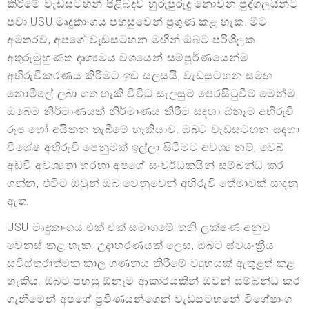
කිරීමේ වැඩසටහන් පිළිබඳව හුරුපුරුදු නොවන පුද්ගලයින්ට
පවා USU මෘදුකාංගය පහසුවෙන් ප්‍රගුණ කළ හැක. මීට
අමතරව, අපගේ වැඩසටහන මඟින් ඔබට පරිශීලක
අතුරුමුහුණත දෘශ්‍යමය වශයෙන් සම්පූර්ණයෙන්ම
අභිරුචිකරණය කිරීමට ඉඩ සලසයි, වැඩසටහන සමඟ
නොමිලේ ලබා ගත හැකි විවිධ සැලසුම් පෙරසිටුවීම් මෙන්ම
ඔබේම නිර්මාණයක් නිර්මාණය කිරීම සඳහා ඕනෑම අභිරුචි
රූප හෝ අයිකන තැබීමේ හැකියාව. ඔබට වැඩසටහන සඳහා
විශේෂ අභිරුචි පෙනුමක් ඉල්ලා සිටීමට අවශ්‍ය නම්, වෙබ්
අඩවි අවශ්‍යතා හරහා අපගේ සංවර්ධකයින් සම්බන්ධ කර
ගන්න, එවිට ඔවුන් ඔබ වෙනුවෙන් අභිරුචි තේමාවක් සාදනු
ඇත.
USU මෘදුකාංගය එක් එක් සමාගමේ තනි ලක්ෂණ අනුව
වෙනස් කළ හැක. උදාහරණයක් ලෙස, ඔබට ස්වයංක්‍රීය
සවිස්තරාත්මක කාල ගණනය කිරීමේ ව්‍යුහයක් ඇතුළත් කළ
හැකිය. ඔබට පහසු ඕනෑම ආකාරයකින් ඔවුන් සම්බන්ධ කර
ගැනීමෙන් අපගේ ප්‍රවීණයන්ගෙන් වැඩසටහනේ විශේෂාංග