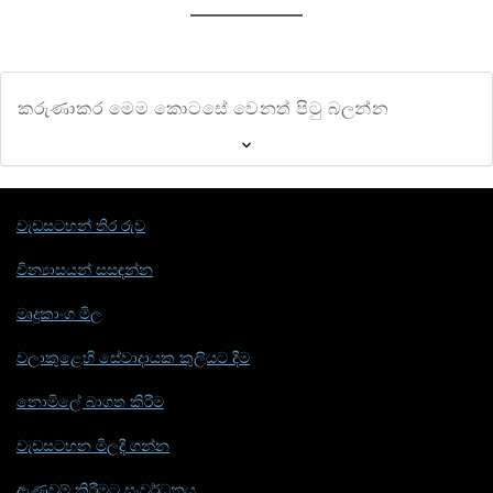
කරුණාකර මෙම කොටසේ වෙනත් පිටු බලන්න
වැඩසටහන් තිර රුව
වින්‍යාසයන් සසඳන්න
මෘදුකාංග මිල
වලාකුළෙහි සේවාදායක කුලියට දීම
නොමිලේ බාගත කිරීම
වැඩසටහන මිලදී ගන්න
ඇණවුම් කිරීමට සංවර්ධනය