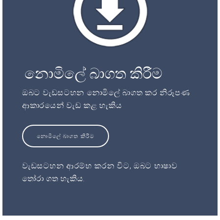
නොමිලේ බාගත කිරීම
ඔබට වැඩසටහන නොමිලේ බාගත කර නිරූපණ
ආකාරයෙන් වැඩ කළ හැකිය
නොමිලේ බාගත කිරීම
වැඩසටහන ආරම්භ කරන විට, ඔබට භාෂාව
තෝරා ගත හැකිය.