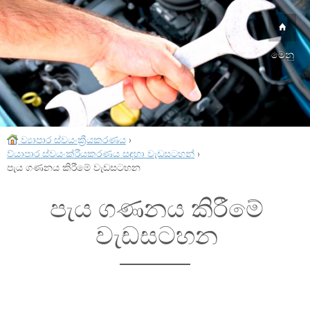
මෙනු
ව්‍යාපාර ස්වයංක්‍රීයකරණය
›
ව්යාපාර ස්වයංක්රීයකරණය සඳහා වැඩසටහන්
›
පැය ගණනය කිරීමේ වැඩසටහන
පැය ගණනය කිරීමේ
වැඩසටහන