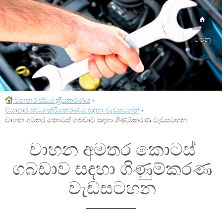
මෙනු
ව්‍යාපාර ස්වයංක්‍රීයකරණය
›
ව්යාපාර ස්වයංක්රීයකරණය සඳහා වැඩසටහන්
›
වාහන අමතර කොටස් ගබඩාව සඳහා ගිණුම්කරණ වැඩසටහන
වාහන අමතර කොටස්
ගබඩාව සඳහා ගිණුම්කරණ
වැඩසටහන