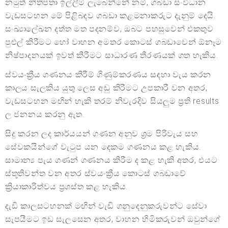
නමුත් නිතිපතා ඉල්ලීම් ලැබෙන්නේ නම්, ගබඩා සංවිධාන
වැඩසටහන මේ පිළිබඳව ගබඩා කළමනාකරුට දැනුම් දෙයි.
සංඛ්‍යාලේඛන දත්ත මත පදනම්ව, ඔබට පහසුවෙන් එකතුව
පුළුල් කිරීමට හෝ වාහන අමතර කොටස් ගබඩාවෙන් ඕනෑම
නිෂ්පාදනයක් ඉවත් කිරීමට සාධාරණ තීරණයක් ගත හැකිය.
ස්වයංක්‍රීය ගණනය කිරීම් ගිණුම්කරණය සඳහා වැය කරන
කාලය සැලකිය යුතු ලෙස අඩු කිරීමට උපකාරී වන අතර,
වැඩසටහන මඟින් හැකි තරම් නිවැරදිව සියලුම ප්‍රති results
ල ජනනය කරනු ඇත.
සිදු කරන ලද කාර්යයන් ගණන අනුව ශ්‍රම පිරිවැය සහ
සේවකයින්ගේ වැටුප යන දෙකම ගණනය කළ හැකිය.
සාමාන්‍ය පැය ගණන් ගණනය කිරීම ද කළ හැකි අතර, එයට
ස්තූතිවන්ත වන අතර ස්වයංක්‍රීය කොටස් ගබඩාවේ
ක්‍රියාකාරිත්වය ප්‍රශස්ත කළ හැකිය.
දැඩි කාලසටහනක් මඟින් වැඩි ගනුදෙනුකරුවන්ට සේවා
සැපයීමට ඉඩ සැලසෙන අතර, වාහන හිමිකරුවන් ඔවුන්ගේ