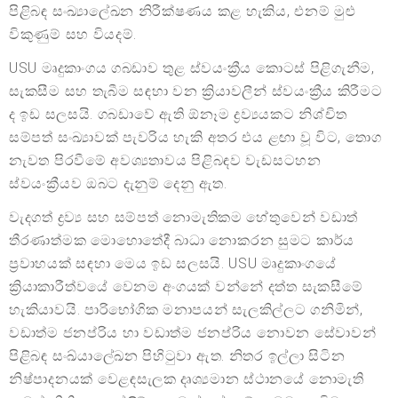
පිළිබඳ සංඛ්‍යාලේඛන නිරීක්ෂණය කළ හැකිය, එනම් මුළු
විකුණුම් සහ වියදම්.
USU මෘදුකාංගය ගබඩාව තුළ ස්වයංක්‍රීය කොටස් පිළිගැනීම,
සැකසීම සහ තැබීම සඳහා වන ක්‍රියාවලීන් ස්වයංක්‍රීය කිරීමට
ද ඉඩ සලසයි. ගබඩාවේ ඇති ඕනෑම ද්‍රව්‍යයකට නිශ්චිත
සම්පත් සංඛ්‍යාවක් පැවරිය හැකි අතර එය ළඟා වූ විට, තොග
නැවත පිරවීමේ අවශ්‍යතාවය පිළිබඳව වැඩසටහන
ස්වයංක්‍රීයව ඔබට දැනුම් දෙනු ඇත.
වැදගත් ද්‍රව්‍ය සහ සම්පත් නොමැතිකම හේතුවෙන් වඩාත්
තීරණාත්මක මොහොතේදී බාධා නොකරන සුමට කාර්ය
ප්‍රවාහයක් සඳහා මෙය ඉඩ සලසයි. USU මෘදුකාංගයේ
ක්‍රියාකාරීත්වයේ වෙනම අංගයක් වන්නේ දත්ත සැකසීමේ
හැකියාවයි. පාරිභෝගික මනාපයන් සැලකිල්ලට ගනිමින්,
වඩාත්ම ජනප්රිය හා වඩාත්ම ජනප්රිය නොවන සේවාවන්
පිළිබඳ සංඛ්යාලේඛන පිහිටුවා ඇත. නිතර ඉල්ලා සිටින
නිෂ්පාදනයක් වෙළඳසැලක දෘශ්‍යමාන ස්ථානයේ නොමැති