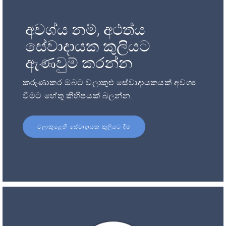
අවශ්ය නම්, අථත්ය
සේවාදායක කුලියට
ඇණවුම් කරන්න
කරුණාකර ඔබට වලාකුළු සේවාදායකයක් අවශ්‍ය
වීමට හේතු කිහිපයක් බලන්න.
වලාකුළෙහි සේවාදායක කුලියට දීම