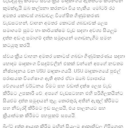
වැඩිදියුණු කිරීමට ස්වයංක්‍රීය මෘදුකාංගය ඇත්තටම කරන්නේ
කුමක්දැයි ඔබ කල්පනා කරනවා විය හැකිය. මෝටර් රථ
අමතර කොටස් ගබඩාවල විශේෂිත ගිණුම්කරණ
වැඩසටහන්, වාහන අමතර කොටස් ගබඩාවක් ලෙස
සමාගමේ සුමට හා කාර්යක්ෂම වැඩ සඳහා අවශ්‍ය සියලුම
දත්ත අඩංගු සමාගම් දත්ත සමුදායන් ගොඩනැගීම සමඟ
කටයුතු කරයි.
ස්වයංක්‍රීය වාහන අමතර කොටස් ගබඩා ගිණුම්කරණය සඳහා
හොඳම මෘදුකාංග විසඳුම්වලින් එකක් වන්නේ අපගේ නවතම
නිෂ්පාදනය වන USU මෘදුකාංගයයි. USU මෘදුකාංගයේ පුළුල්
පරාසයක විශේෂාංග ඇති අතර ඒවා ඔබේ ව්‍යාපාරය
වේගයෙන් වර්ධනය වීමට සහ වඩාත් දක්ෂ ලෙස වැඩ
කිරීමට උපකාරී වේ. අපගේ වැඩසටහන එහි පරිශීලකයින්ට
සියළුම දත්ත සමුදායන් තුළ තොරතුරු අතින් ඇතුල් කිරීමට
සහ නිවැරදි කිරීමට ඉඩ සලසයි, එය පාලනයට සහ
ක්‍රියාත්මක කිරීමට පහසුකම් සපයයි.
බිල්ට් දත්ත ආයාත කිරීම මඟින් සියලුම ආකෘතිවල ලිපිගොනු