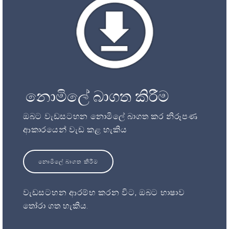
නොමිලේ බාගත කිරීම
ඔබට වැඩසටහන නොමිලේ බාගත කර නිරූපණ
ආකාරයෙන් වැඩ කළ හැකිය
නොමිලේ බාගත කිරීම
වැඩසටහන ආරම්භ කරන විට, ඔබට භාෂාව
තෝරා ගත හැකිය.