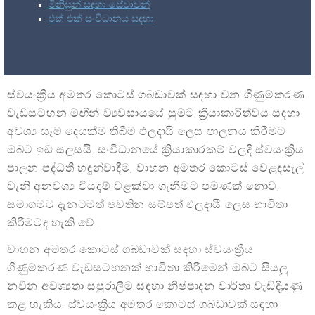
මිනිසුන් සඳහා සේවාවන්
එක් එක් සංවිධානය සඳහා
ස්වයංක්‍රීය අමතර කොටස් ගබඩාවක් සඳහා වන ගිණුම්කරණ
වැඩසටහන මඟින් ව්‍යවසායයේ සුමට ක්‍රියාකාරිත්වය සඳහා
අවශ්‍ය සෑම දෙයක්ම තිබීම ඵලදායි ලෙස පාලනය කිරීමට
ඔබට ඉඩ සලසයි. සංවිධානයේ ක්‍රියාකාරකම් වලදී ස්වයංක්‍රීය
පාලන පද්ධති හඳුන්වාදීම, වාහන අමතර කොටස් වෙළඳසැල්
වැනි අනවශ්‍ය වියදම් වළක්වා ගැනීමට පමණක් නොව,
සමාගමට දැනටමත් පවතින සම්පත් ඵලදායී ලෙස භාවිතා
කිරීමටද හැකි වේ.
වාහන අමතර කොටස් ගබඩාවක් සඳහා ස්වයංක්‍රීය
ගිණුම්කරණ වැඩසටහනක් භාවිතා කිරීමෙන් ඔබට සියලු
නවීන අවශ්‍යතා සපුරාලීම සඳහා නිෂ්පාදන වාර්තා වැඩිදියුණු
කළ හැකිය. ස්වයංක්‍රීය අමතර කොටස් ගබඩාවක් සඳහා