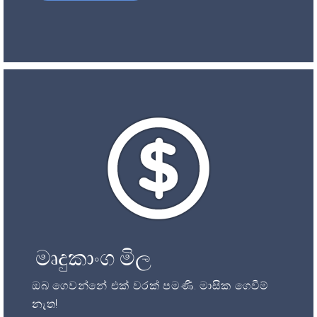
මෘදුකාංග මිල
ඔබ ගෙවන්නේ එක් වරක් පමණි. මාසික ගෙවීම්
නැත!