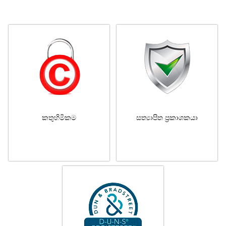
කතුහිමිකම
සත්‍යාපිත ප්‍රකාශකයා