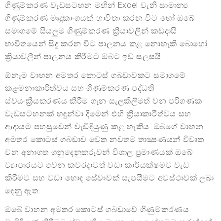
ගිණුම්කරණ වැඩසටහන මඟින් Excel වැනි සාමාන්‍ය
ගිණුම්කරණ මෘදුකාංගයක් භාවිතා කරන විට හෝ ඔබේ
සමාගමේ සියලුම ගිණුම්කරණ ක්‍රියාවලීන් කඩදාසි
භාවිතයෙන් සිදු කරන විට පාලනය කළ නොහැකි බොහෝ
ක්‍රියාවලීන් පාලනය කිරීමට ඔබට ඉඩ සලසයි.
ඕනෑම වාහන අමතර කොටස් ගබඩාවකට සමාගමේ
කළමනාකාරිත්වය සහ ගිණුම්කරණ පද්ධති
ස්වයංක්‍රීයකරණය කිරීම ගැන සැලකිලිමත් වන පරිගණක
වැඩසටහනක් හඳුන්වා දීමෙන් එහි ක්‍රියාකාරීත්වය සහ
ආදායම පහසුවෙන් වැඩිදියුණු කළ හැකිය. ඔබගේ වාහන
අමතර කොටස් ගබඩාව වෙත නවතම තාක්‍ෂණයන් විවෘත
වන අනාගත ගනුදෙනුකරුවන් විශාල ප්‍රමාණයක් ඔබේ
ව්‍යාපාරයට වෙන කවරදාටත් වඩා කාර්යක්ෂමව වැඩ
කිරීමට සහ වඩා හොඳ සේවාවක් සැපයීමට අවස්ථාවක් ලබා
දෙනු ඇත.
ඔබේ වාහන අමතර කොටස් ගබඩාවේ ගිණුම්කරණය