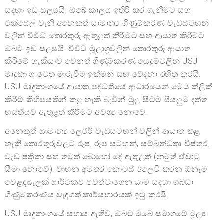
සඳහා ඉඩ සලසයි, ඔබේ කාලය ඉතිරි කර ගැනීමට සහ
එක්සෙල් වැනි අනෙකුත් සාමාන්‍ය ගිණුම්කරණ වැඩසටහන්
වලින් විවිධ තොරතුරු ඇතුළත් කිරීමට සහ ආයාත කිරීමට
ඔබට ඉඩ සලසයි. විවිධ මූලාශ්‍රවලින් තොරතුරු ආයාත
කිරීමේ හැකියාව වෙනත් ගිණුම්කරණ යෙදුම්වලින් USU
මෘදුකාංග වෙත මාරුවීම ඉක්මන් සහ වේදනා රහිත කරයි.
USU මෘදුකාංගයේ ආයාත පද්ධතියේ ආධාරයෙන් මෙය ක්ලික්
කිරීම් කිහිපයකින් කළ හැකි බැවින් මුල සිටම සියලුම දත්ත
හස්තීයව ඇතුළත් කිරීමට අවශ්‍ය නොවේ.
අනෙකුත් සාමාන්‍ය ලෙජර් වැඩසටහන් වලින් ආයාත කළ
හැකි තොරතුරුවලට රූප, රූප සටහන්, සම්බන්ධතා විස්තර,
වැඩ පත්‍රිකා සහ තවත් බොහෝ දේ ඇතුළත් (නමුත් ඒවාට
සීමා නොවේ). වාහන අමතර කොටස් අලෙවි කරන ඕනෑම
වෙළඳසැලක් සාර්ථකව පවත්වාගෙන යාම සඳහා ගබඩා
ගිණුම්කරණය වැදගත් කාර්යභාරයක් ඉටු කරයි.
USU මෘදුකාංගයේ සහාය ඇතිව, ඔබට ඔබේ සමාගමේ මූල්‍ය