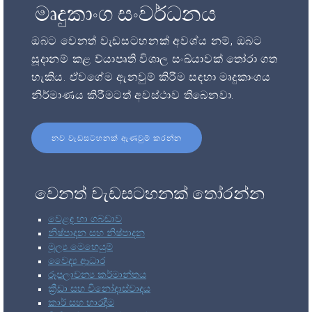
මෘදුකාංග සංවර්ධනය
ඔබට වෙනත් වැඩසටහනක් අවශ්ය නම්, ඔබට
සූදානම් කළ ව්යාපෘති විශාල සංඛ්යාවක් තෝරා ගත
හැකිය. ඒවගේම ඇනවුම් කිරීම සඳහා මෘදුකාංගය
නිර්මාණය කිරීමටත් අවස්ථාව තිබෙනවා.
නව වැඩසටහනක් ඇණවුම් කරන්න
වෙනත් වැඩසටහනක් තෝරන්න
වෙළඳ හා ගබඩාව
නිෂ්පාදන සහ නිෂ්පාදන
මූල්‍ය මෙහෙයුම්
වෛද්‍ය ආධාර
රූපලාවන්‍ය කර්මාන්තය
ක්‍රීඩා සහ විනෝදාස්වාදය
කාර් සහ භාරදීම