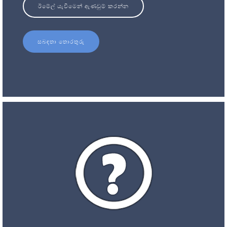
ඊමේල් යැවීමෙන් ඇණවුම් කරන්න
සබඳතා තොරතුරු