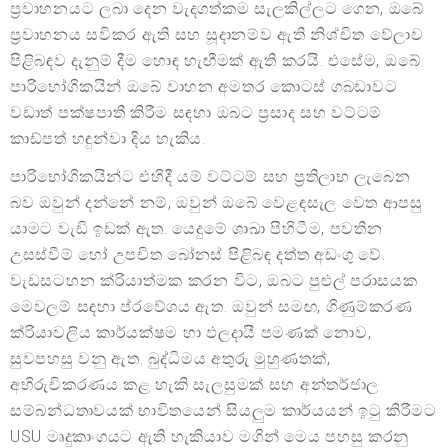
ප්‍රවාහනයට ලබා දෙන වැදගත්කම සැලකිල්ලට ගෙන, ඔබේ
ප්‍රවාහනය සවිකර ඇති සහ සූදානම්ව ඇති නිශ්චිත වේලාව
පිළිබඳව දැනුම් දීම හොඳ හැඟීමක් ඇති කරයි. එසේම, ඔබේ
පාරිභෝගිකයින් ඔබේ වාහන අමතර කොටස් ගබඩාවට
වඩාත් පක්ෂපාතී කිරීම සඳහා ඔබට ප්‍රසාද සහ වට්ටම්
කාඩ්පත් හඳුන්වා දිය හැකිය.
පාරිභෝගිකයින්ට එහිදී යම් වට්ටම් සහ ප්‍රතිලාභ ලැබෙන
බව ඔවුන් දන්නේ නම්, ඔවුන් ඔබේ වෙළඳසැල වෙත ආපසු
යාමට වැඩි ඉඩක් ඇත. යෙදුමේ ශාඛා පිහිටීම, පවතින
උසස්වීම් හෝ උපචිත බෝනස් පිළිබඳ දත්ත අඩංගු වේ.
වැඩසටහන ක්රියාත්මක කරන විට, ඔබට පුළුල් පරාසයක
මෙවලම් සඳහා ප්රවේශය ඇත. ඔවුන් සමඟ, ගිණුම්කරණ
ක්රියාවලිය කාර්යක්ෂම හා ඵලදායී පමණක් නොව,
සුවපහසු වනු ඇත. බුද්ධිමය අතුරු මුහුණතක්,
අභිරුචිකරණය කළ හැකි සැලසුමක් සහ අන්තර්ජාල
සම්බන්ධතාවයක් භාවිතයෙන් සියලුම කාර්යයන් ඉටු කිරීමට
USU මෘදුකාංගයට ඇති හැකියාව මගින් මෙය පහසු කරනු