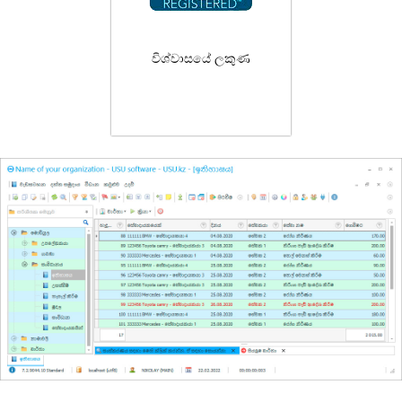
විශ්වාසයේ ලකුණ