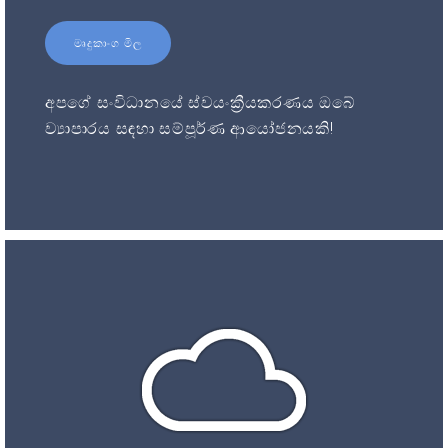
මෘදුකාංග මිල
අපගේ සංවිධානයේ ස්වයංක්‍රීයකරණය ඔබේ
ව්‍යාපාරය සඳහා සම්පූර්ණ ආයෝජනයකි!