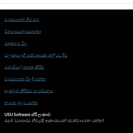
වැඩසටහන් තිර රුව
වින්‍යාසයන් සසඳන්න
මෘදුකාංග මිල
වලාකුළෙහි සේවාදායක කුලියට දීම
නොමිලේ බාගත කිරීම
වැඩසටහන මිලදී ගන්න
ඇණවුම් කිරීමට සංවර්ධනය
නැවත මුලට යන්න
USU Software ශ්රී ලංකාව
ඔබේ ව්‍යාපාරය නිවැරදි ආකාරයෙන් පවත්වාගෙන යන්න!