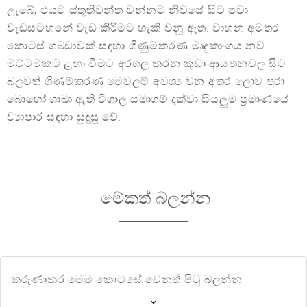
ලැබේ, එයට ස්තූතිවන්ත වන්නට නිවසේ සිට පවා
වැඩසටහනේ වැඩ කිරීමට හැකි වනු ඇත. වාහන අමතර
කොටස් ගබඩාවක් සඳහා ගිණුම්කරණ මෘදුකාංගය නව
මට්ටමකට ළඟා වීමට අරගල කරන කුඩා ආයතනවල සිට
බලවත් ගිණුම්කරණ මෙවලම් අවශ්‍ය වන අතර ලොව පුරා
බොහෝ ශාඛා ඇති විශාල සමාගම් දක්වා සියලුම ප්‍රමාණයේ
ව්‍යාපාර සඳහා සුදුසු වේ.
මේකත් බලන්න
කරුණාකර මෙම කොටසේ වෙනත් පිටු බලන්න