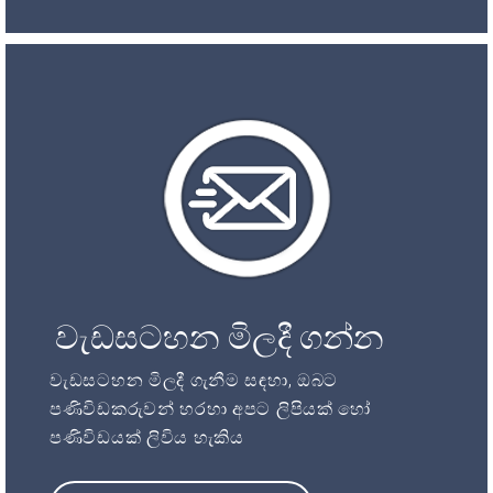
වැඩසටහන මිලදී ගන්න
වැඩසටහන මිලදී ගැනීම සඳහා, ඔබට
පණිවිඩකරුවන් හරහා අපට ලිපියක් හෝ
පණිවිඩයක් ලිවිය හැකිය