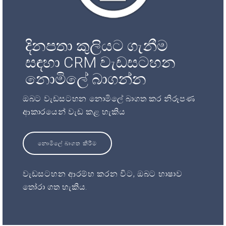
දිනපතා කුලියට ගැනීම
සඳහා CRM වැඩසටහන
නොමිලේ බාගන්න
ඔබට වැඩසටහන නොමිලේ බාගත කර නිරූපණ
ආකාරයෙන් වැඩ කළ හැකිය
නොමිලේ බාගත කිරීම
වැඩසටහන ආරම්භ කරන විට, ඔබට භාෂාව
තෝරා ගත හැකිය.