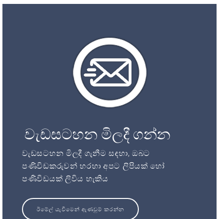
වැඩසටහන මිලදී ගන්න
වැඩසටහන මිලදී ගැනීම සඳහා, ඔබට
පණිවිඩකරුවන් හරහා අපට ලිපියක් හෝ
පණිවිඩයක් ලිවිය හැකිය
ඊමේල් යැවීමෙන් ඇණවුම් කරන්න