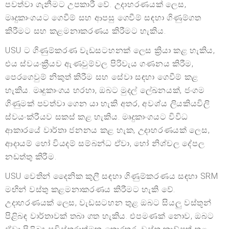
පවත්වා ගැනීමට උපකාරී වේ. උදාහරණයක් ලෙස,
මෘදුකාංගයට ගෙවීම් සහ ආපසු ගෙවීම් සඳහා ගිණුම්ගත
කිරීමට සහ කළමනාකරණය කිරීමට හැකිය.
USU ට ගිණුම්කරණ වැඩසටහනක් ලෙස ක්‍රියා කළ හැකිය,
එය ස්වයංක්‍රීයව ඇණවුම්වල පිරිවැය ගණනය කිරීම,
පෙරගෙවුම් නිකුත් කිරීම සහ සේවා සඳහා ගෙවීම් කළ
හැකිය. මෘදුකාංගය හරහා, ඔබට මුදල් ලේඛනයක්, ජංගම
ගිණුමක් පවත්වා ගෙන යා හැකි අතර, අවශ්ය ලියකියවිලි
ස්වයංක්රීයව සකස් කළ හැකිය. මෘදුකාංගයට විවිධ
ආකාරයේ වාර්තා ජනනය කළ හැක, උදාහරණයක් ලෙස,
ආදායම් හෝ වියදම් සම්බන්ධ ඒවා, හෝ නිශ්චල දේපල
නඩත්තු කිරීම.
USU වෙතින් දෛනික කුලී සඳහා ගිණුම්කරණය සඳහා SRM
මඟින් වස්තු කළමනාකරණය කිරීමට හැකි වේ.
උදාහරණයක් ලෙස, වැඩසටහන තුළ ඔබට සියලු වස්තූන්
පිළිබඳ වාර්තාවක් තබා ගත හැකිය. එපමණක් නොව, ඔබට