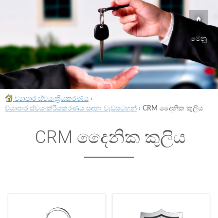
මෙනු
ව්‍යාපාර ස්වයංක්‍රීයකරණය
›
ව්යාපාර ස්වයංක්රීයකරණය සඳහා වැඩසටහන්
›
CRM දෛනික කුලිය
CRM දෛනික කුලිය