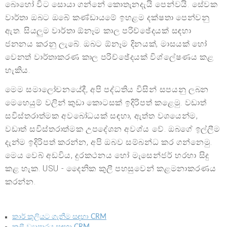
බොහෝ විට සොයා ගන්නේ කොතැනදැයි පෙන්වයි. සේවක
වාර්තා ඔබට ඔබේ කණ්ඩායමේ ඉහළම දක්ෂතා පෙන්වනු
ඇත. සියලුම වාර්තා ඕනෑම කාල පරිච්ඡේදයක් සඳහා
ජනනය කරනු ලැබේ. ඔබට ඕනෑම දිනයක්, මාසයක් හෝ
වෙනත් වාර්තාකරණ කාල පරිච්ඡේදයක් විශ්ලේෂණය කළ
හැකිය.
මෙම සමාලෝචනයේදී, අපි පද්ධතිය විසින් සපයනු ලබන
මෙහෙයුම් වලින් කුඩා කොටසක් ඉදිරිපත් කළෙමු. වඩාත්
සවිස්තරාත්මක අවබෝධයක් සඳහා, ඇත්ත වශයෙන්ම,
වඩාත් සවිස්තරාත්මක උපදේශන අවශ්ය වේ. ඔබගේ ඉල්ලීම
දැන්ම ඉදිරිපත් කරන්න, අපි ඔබව සම්බන්ධ කර ගන්නෙමු.
මෙය වෙබ් අඩවිය, දුරකථනය හෝ මැසෙන්ජර් හරහා සිදු
කළ හැක. USU - දෛනික කුලී පහසුවෙන් කළමනාකරණය
කරන්න.
කාර් කුලියට ගැනීම සඳහා CRM
කුලී ව්‍යාපාරය සඳහා CRM