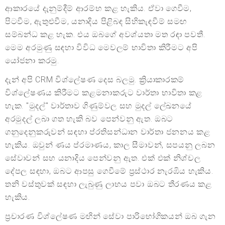
ආකාරයේ දැනුම්දීම් ආරම්භ කළ හැකිය. ඒවා ගෙවීම,
පිටවීම, ඇතුළුවීම, යනාදිය පිළිබඳ සිහිකැඳවීම් සමඟ
සම්බන්ධ කළ හැක. එය ඔබගේ අවශ්යතා මත රඳා පවතී.
මෙම අරමුණු සඳහා විවිධ මෙවලම් භාවිතා කිරීමට අපි
යෝජනා කරමු.
දැන් අපි CRM විශ්ලේෂණ දෙස බලමු. ක්‍රියාකාරකම්
විශ්ලේෂණය කිරීමට කළමනාකරුට වාර්තා භාවිතා කළ
හැක. "මුදල්" වාර්තාව ගිණුම්වල සහ මුදල් ලේඛනයේ
අරමුදල් ලබා ගත හැකි බව පෙන්වනු ඇත. ඔබට
ගනුදෙනුකරුවන් සඳහා ප්රතිසන්ධාන වාර්තා ජනනය කළ
හැකිය. ඔවුන් ණය ප්රමාණය, කාල සීමාවන්, සපයනු ලබන
සේවාවන් සහ යනාදිය පෙන්වනු ඇත. එක් එක් නිශ්චල
දේපල සඳහා, ඔබට ආපසු ගෙවීමේ ප්‍රස්ථාර නැරඹිය හැකිය.
තනි වස්තුවක් සඳහා ලැබුණු ලාභය පවා ඔබට තීරණය කළ
හැකිය.
ප්‍රචාරණ විශ්ලේෂණ මඟින් සේවා පාරිභෝගිකයන් ඔබ ගැන