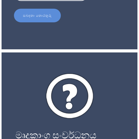
සබඳතා තොරතුරු
මෘදුකාංග සංවර්ධනය