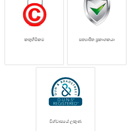
කතුහිමිකම
සත්‍යාපිත ප්‍රකාශකයා
විශ්වාසයේ ලකුණ