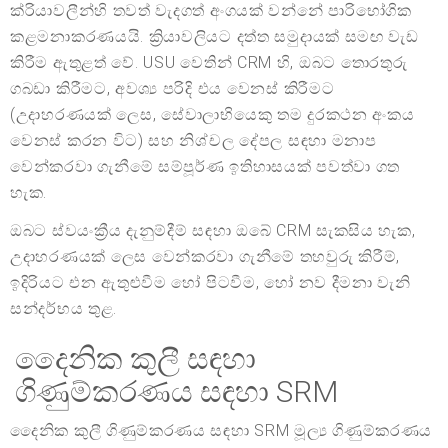
ක්රියාවලීන්හි තවත් වැදගත් අංගයක් වන්නේ පාරිභෝගික
කළමනාකරණයයි. ක්‍රියාවලියට දත්ත සමුදායක් සමඟ වැඩ
කිරීම ඇතුළත් වේ. USU වෙතින් CRM හි, ඔබට තොරතුරු
ගබඩා කිරීමට, අවශ්‍ය පරිදි එය වෙනස් කිරීමට
(උදාහරණයක් ලෙස, සේවාලාභියෙකු තම දුරකථන අංකය
වෙනස් කරන විට) සහ නිශ්චල දේපල සඳහා මනාප
වෙන්කරවා ගැනීමේ සම්පූර්ණ ඉතිහාසයක් පවත්වා ගත
හැක.
ඔබට ස්වයංක්‍රීය දැනුම්දීම් සඳහා ඔබේ CRM සැකසිය හැක,
උදාහරණයක් ලෙස වෙන්කරවා ගැනීමේ තහවුරු කිරීම්,
ඉදිරියට එන ඇතුළුවීම හෝ පිටවීම, හෝ නව දීමනා වැනි
සන්දර්භය තුළ.
දෛනික කුලී සඳහා
ගිණුම්කරණය සඳහා SRM
දෛනික කුලී ගිණුම්කරණය සඳහා SRM මූල්‍ය ගිණුම්කරණය