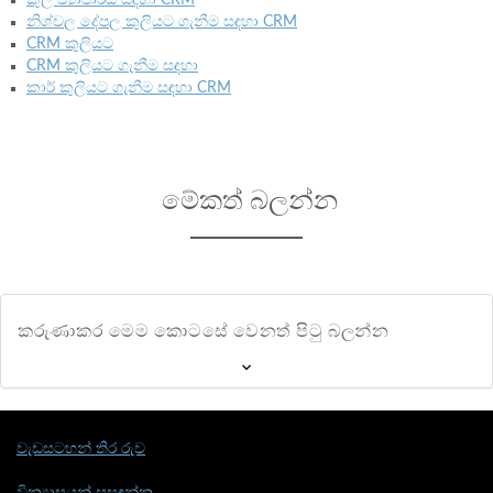
නිශ්චල දේපල කුලියට ගැනීම සඳහා CRM
CRM කුලියට
CRM කුලියට ගැනීම සඳහා
කාර් කුලියට ගැනීම සඳහා CRM
මේකත් බලන්න
කරුණාකර මෙම කොටසේ වෙනත් පිටු බලන්න
වැඩසටහන් තිර රුව