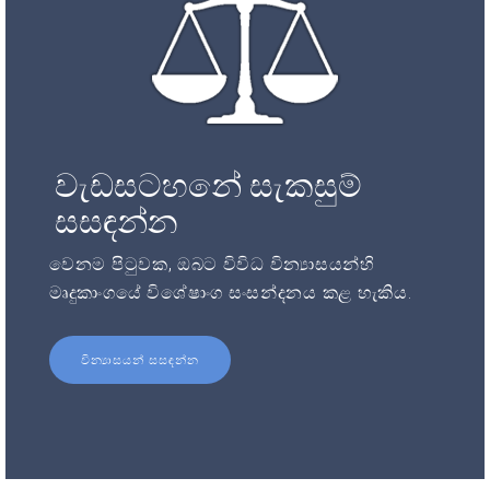
වැඩසටහනේ සැකසුම්
සසඳන්න
වෙනම පිටුවක, ඔබට විවිධ වින්‍යාසයන්හි
මෘදුකාංගයේ විශේෂාංග සංසන්දනය කළ හැකිය.
වින්‍යාසයන් සසඳන්න