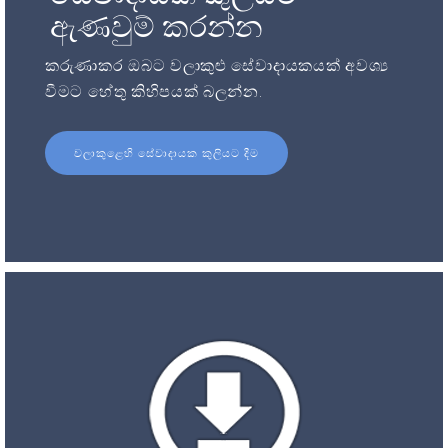
ඇණවුම් කරන්න
කරුණාකර ඔබට වලාකුළු සේවාදායකයක් අවශ්‍ය
වීමට හේතු කිහිපයක් බලන්න.
වලාකුළෙහි සේවාදායක කුලියට දීම