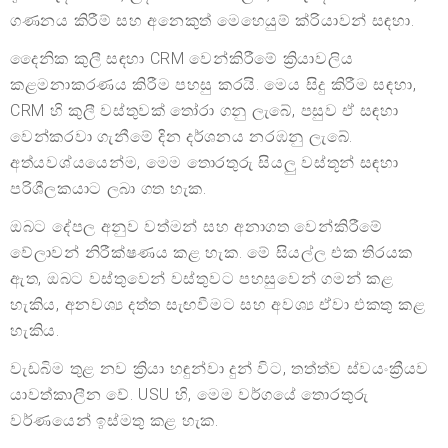
ගණනය කිරීම් සහ අනෙකුත් මෙහෙයුම් ක්රියාවන් සඳහා.
දෛනික කුලී සඳහා CRM වෙන්කිරීමේ ක්‍රියාවලිය
කළමනාකරණය කිරීම පහසු කරයි. මෙය සිදු කිරීම සඳහා,
CRM හි කුලී වස්තුවක් තෝරා ගනු ලැබේ, පසුව ඒ සඳහා
වෙන්කරවා ගැනීමේ දින දර්ශනය නරඹනු ලැබේ.
අත්යවශ්යයෙන්ම, මෙම තොරතුරු සියලු වස්තූන් සඳහා
පරිශීලකයාට ලබා ගත හැක.
ඔබට දේපල අනුව වත්මන් සහ අනාගත වෙන්කිරීමේ
වේලාවන් නිරීක්ෂණය කළ හැක. මේ සියල්ල එක තිරයක
ඇත, ඔබට වස්තුවෙන් වස්තුවට පහසුවෙන් ගමන් කළ
හැකිය, අනවශ්‍ය දත්ත සැඟවීමට සහ අවශ්‍ය ඒවා එකතු කළ
හැකිය.
වැඩබිම තුළ නව ක්‍රියා හඳුන්වා දුන් විට, තත්ත්ව ස්වයංක්‍රීයව
යාවත්කාලීන වේ. USU හි, මෙම වර්ගයේ තොරතුරු
වර්ණයෙන් ඉස්මතු කළ හැක.