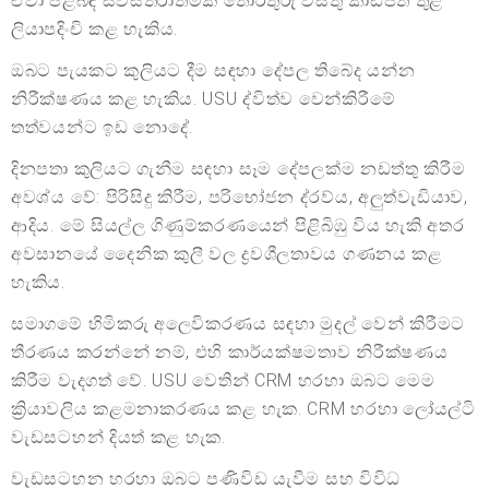
ඒවා පිළිබඳ සවිස්තරාත්මක තොරතුරු වස්තු කාඩ්පත් තුළ
ලියාපදිංචි කළ හැකිය.
ඔබට පැයකට කුලියට දීම සඳහා දේපල තිබේද යන්න
නිරීක්ෂණය කළ හැකිය. USU ද්විත්ව වෙන්කිරීමේ
තත්වයන්ට ඉඩ නොදේ.
දිනපතා කුලියට ගැනීම සඳහා සෑම දේපලක්ම නඩත්තු කිරීම
අවශ්ය වේ: පිරිසිදු කිරීම, පරිභෝජන ද්රව්ය, අලුත්වැඩියාව,
ආදිය. මේ සියල්ල ගිණුම්කරණයෙන් පිළිබිඹු විය හැකි අතර
අවසානයේ දෛනික කුලී වල ද්‍රවශීලතාවය ගණනය කළ
හැකිය.
සමාගමේ හිමිකරු අලෙවිකරණය සඳහා මුදල් වෙන් කිරීමට
තීරණය කරන්නේ නම්, එහි කාර්යක්ෂමතාව නිරීක්ෂණය
කිරීම වැදගත් වේ. USU වෙතින් CRM හරහා ඔබට මෙම
ක්‍රියාවලිය කළමනාකරණය කළ හැක. CRM හරහා ලෝයල්ටි
වැඩසටහන් දියත් කළ හැක.
වැඩසටහන හරහා ඔබට පණිවිඩ යැවීම සහ විවිධ