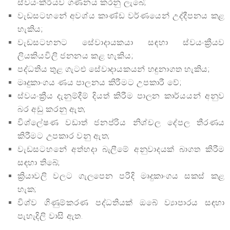
ස්වයංක්රීයව ගණනය කරනු ලැබේ;
වැඩසටහනේ අවශ්ය කාණ්ඩ වර්ණයෙන් උද්දීපනය කළ
හැකිය;
වැඩසටහනට සේවාදායකයා සඳහා ස්වයංක්‍රීයව
ලියකියවිලි ජනනය කළ හැකිය;
පද්ධතිය තුළ ගැටළු සේවාදායකයන් හඳුනාගත හැකිය;
මෘදුකාංගය ණය පාලනය කිරීමට උපකාරී වේ;
ස්වයංක්‍රීය දැනුම්දීම් දියත් කිරීම පාලන කාර්යයන් අනුව
බර අඩු කරනු ඇත;
විශ්ලේෂණ වඩාත් ජනප්රිය නිශ්චල දේපල තීරණය
කිරීමට උපකාර වනු ඇත;
වැඩසටහනේ අත්හදා බැලීමේ අනුවාදයක් බාගත කිරීම
සඳහා තිබේ;
ක්‍රියාවලි වලට ගැලපෙන පරිදි මෘදුකාංගය සකස් කළ
හැක;
විශ්ව ගිණුම්කරණ පද්ධතියක් ඔබේ ව්‍යාපාරය සඳහා
පැහැදිලි වාසි ඇත.