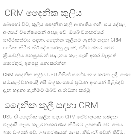
CRM දෛනික කුලිය
බොහෝ විට, කුලිය දෛනික කුලී ආකෘතිය ගනී, එය දේපල
අංශයේ විශේෂයෙන් අදාළ වේ. ඔබේ ව්‍යාපාරයේ
සාර්ථකත්වය සඳහා, දෛනික කුලියට ගැනීම සඳහා CRM
භාවිතා කිරීම නිර්දේශ කරනු ලැබේ, එවිට ඔබට මෙම
ක්‍රියාවලිය පහසුවෙන් පාලනය කළ හැකි අතර වැදගත්
තොරතුරු අතපසු නොකරන්න.
CRM දෛනික කුලිය USU විසින් සංවර්ධනය කරන ලදී, මෙම
සමාලෝචනයේදී අපි මෘදුකාංගයේ ප්‍රධාන අංගයන් පිළිබඳව
දැන හඳුනා ගැනීමට ඔබට ආරාධනා කරමු.
දෛනික කුලී සඳහා CRM
USU හි දෛනික කුලිය සඳහා CRM සේවාදායක සබඳතා
ඵලදායී ලෙස කළමනාකරණය කිරීමට උපකාරී වේ. මෙය
ඉතා වැදගත් වේ, උදාහරණයක් ලෙස, නිවැරදි වෙන් කිරීම්,