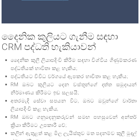
දෛනික කුලියට ගැනීම සඳහා
CRM පද්ධති හැකියාවන්
දෛනික කුලී ලියාපදිංචි කිරීම සඳහා විශ්වීය ගිණුම්කරණ
පද්ධතියක් භාවිතා කළ හැකිය;
පද්ධතියට විවිධ වර්ගයේ ඇපකර භාවිතා කළ හැකිය;
RM ඔබට කුලියට දෙන වස්තූන්ගේ දත්ත සමුදායන්
නිර්මාණය කිරීමට ඉඩ සලසයි;
අතරමැදි සේවා සපයන විට, ඔබට ඔවුන්ගේ වාර්තා
ලියාපදිංචි කළ හැකිය;
RM ඔබට ගනුදෙනුකරුවන් සමඟ පහසුවෙන් අන්තර්
ක්‍රියා කිරීමට උපකාරී වේ;
කලින් ඇතුළත් කළ මිල ලැයිස්තුව මත පදනම්ව කුලී මුදල්