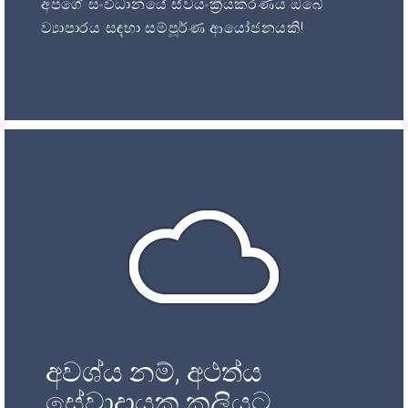
අපගේ සංවිධානයේ ස්වයංක්‍රීයකරණය ඔබේ
ව්‍යාපාරය සඳහා සම්පූර්ණ ආයෝජනයකි!
අවශ්ය නම්, අථත්ය
සේවාදායක කුලියට