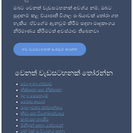
ඔබට වෙනත් වැඩසටහනක් අවශ්ය නම්, ඔබට
සූදානම් කළ ව්යාපෘති විශාල සංඛ්යාවක් තෝරා ගත
හැකිය. ඒවගේම ඇනවුම් කිරීම සඳහා මෘදුකාංගය
නිර්මාණය කිරීමටත් අවස්ථාව තිබෙනවා.
නව වැඩසටහනක් ඇණවුම් කරන්න
වෙනත් වැඩසටහනක් තෝරන්න
වෙළඳ හා ගබඩාව
නිෂ්පාදන සහ නිෂ්පාදන
මූල්‍ය මෙහෙයුම්
වෛද්‍ය ආධාර
රූපලාවන්‍ය කර්මාන්තය
ක්‍රීඩා සහ විනෝදාස්වාදය
කාර් සහ භාරදීම
මිනිසුන් සඳහා සේවාවන්
එක් එක් සංවිධානය සඳහා