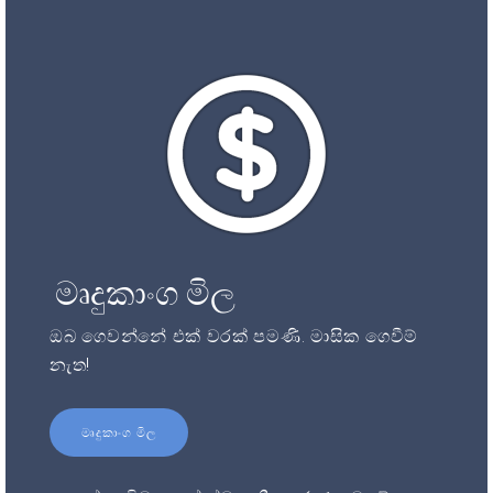
මෘදුකාංග මිල
ඔබ ගෙවන්නේ එක් වරක් පමණි. මාසික ගෙවීම්
නැත!
මෘදුකාංග මිල