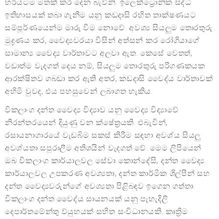
හරියටම මතක් කර දෙන බැවිනි. ඉලෙක්ට්‍රොනික සිද්ධි
ඉතිහාසයක් තබා ගැනීම යනු කඩදාසි රහිත තාක්ෂණයට
සම්පූර්ණයෙන්ම මාරු වීම නොවේ. අවශ්‍ය සියලුම තොරතුරු
මුද්‍රණය කර, වෛද්‍යවරයා විසින් අත්සන් කර රෝගියාගේ
සාමාන්‍ය වෛද්‍ය වාර්තාවට අලවා ඇත. කෙසේ වෙතත්,
වඩාත්ම වැදගත් දෙය නම්, සියලුම තොරතුරු පරිගණකයක
ආරක්ෂිතව ගබඩා කර ඇති අතර, කඩදාසි වෛද්ය වාර්තාවක්
අහිමි වුවද, එය පහසුවෙන් ලබාගත හැකිය.
විකලාංග දන්ත වෛද්‍ය විද්‍යාව යනු වෛද්‍ය විද්‍යාවේ
නිරන්තරයෙන් දියුණු වන ක්ෂේත්‍රයකි. එබැවින්,
රසායනාගාරයේ වැඩබිම සකස් කිරීම සඳහා අවශ්ය සියලු
අවශ්යතා සපුරාලීම අතිශයින් වැදගත් වේ. මෙම ලිපියෙන්
ඔබ විකලාංග කාර්යාලවල සේවා කොන්දේසි, දන්ත වෛද්‍ය
කාර්යාලවල උපකරණ අවශ්‍යතා, දන්ත කාර්මික ශිල්පීන් සහ
දන්ත වෛද්‍යවරුන්ගේ අවශ්‍යතා පිළිබඳව ඉගෙන ගත්තා.
විකලාංග දන්ත වෛද්ය සායනයක් යනු පැහැදිලි
දෙපාර්තමේන්තු ව්යුහයක් සහිත සංවිධානයකි. කෘත්‍රිම