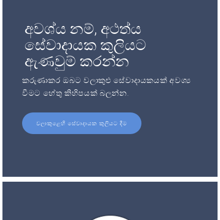
අවශ්ය නම්, අථත්ය
සේවාදායක කුලියට
ඇණවුම් කරන්න
කරුණාකර ඔබට වලාකුළු සේවාදායකයක් අවශ්‍ය
වීමට හේතු කිහිපයක් බලන්න.
වලාකුළෙහි සේවාදායක කුලියට දීම