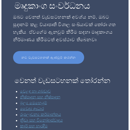
මෘදුකාංග සංවර්ධනය
ඔබට වෙනත් වැඩසටහනක් අවශ්ය නම්, ඔබට
සූදානම් කළ ව්යාපෘති විශාල සංඛ්යාවක් තෝරා ගත
හැකිය. ඒවගේම ඇනවුම් කිරීම සඳහා මෘදුකාංගය
නිර්මාණය කිරීමටත් අවස්ථාව තිබෙනවා.
නව වැඩසටහනක් ඇණවුම් කරන්න
වෙනත් වැඩසටහනක් තෝරන්න
වෙළඳ හා ගබඩාව
නිෂ්පාදන සහ නිෂ්පාදන
මූල්‍ය මෙහෙයුම්
වෛද්‍ය ආධාර
රූපලාවන්‍ය කර්මාන්තය
ක්‍රීඩා සහ විනෝදාස්වාදය
කාර් සහ භාරදීම