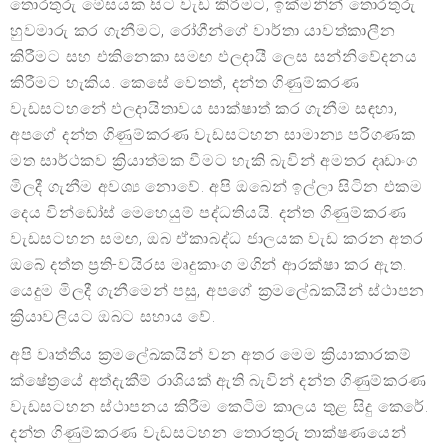
තොරතුරු මේසයක සිට වැඩ කිරීමට, ඉක්මනින් තොරතුරු
හුවමාරු කර ගැනීමට, රෝගීන්ගේ වාර්තා යාවත්කාලීන
කිරීමට සහ එකිනෙකා සමඟ ඵලදායී ලෙස සන්නිවේදනය
කිරීමට හැකිය. කෙසේ වෙතත්, දන්ත ගිණුම්කරණ
වැඩසටහනේ ඵලදායිතාවය සාක්ෂාත් කර ගැනීම සඳහා,
අපගේ දන්ත ගිණුම්කරණ වැඩසටහන සාමාන්‍ය පරිගණක
මත සාර්ථකව ක්‍රියාත්මක වීමට හැකි බැවින් අමතර දෘඩාංග
මිලදී ගැනීම අවශ්‍ය නොවේ. අපි ඔබෙන් ඉල්ලා සිටින එකම
දෙය වින්ඩෝස් මෙහෙයුම් පද්ධතියයි. දන්ත ගිණුම්කරණ
වැඩසටහන සමඟ, ඔබ ඒකාබද්ධ ජාලයක වැඩ කරන අතර
ඔබේ දත්ත ප්‍රති-වයිරස මෘදුකාංග මගින් ආරක්ෂා කර ඇත.
යෙදුම මිලදී ගැනීමෙන් පසු, අපගේ ක්‍රමලේඛකයින් ස්ථාපන
ක්‍රියාවලියට ඔබට සහාය වේ.
අපි වෘත්තීය ක්‍රමලේඛකයින් වන අතර මෙම ක්‍රියාකාරකම්
ක්ෂේත්‍රයේ අත්දැකීම් රාශියක් ඇති බැවින් දන්ත ගිණුම්කරණ
වැඩසටහන ස්ථාපනය කිරීම කෙටිම කාලය තුළ සිදු කෙරේ.
දන්ත ගිණුම්කරණ වැඩසටහන තොරතුරු තාක්ෂණයෙන්