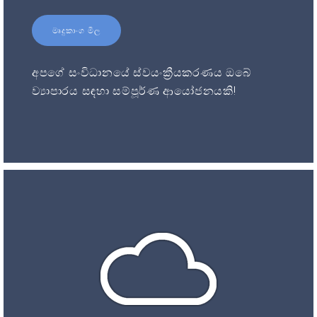
මෘදුකාංග මිල
අපගේ සංවිධානයේ ස්වයංක්‍රීයකරණය ඔබේ
ව්‍යාපාරය සඳහා සම්පූර්ණ ආයෝජනයකි!