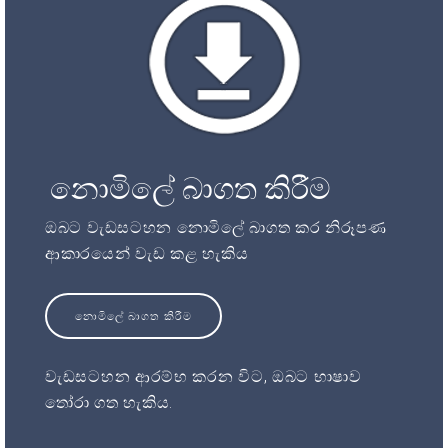
නොමිලේ බාගත කිරීම
ඔබට වැඩසටහන නොමිලේ බාගත කර නිරූපණ
ආකාරයෙන් වැඩ කළ හැකිය
නොමිලේ බාගත කිරීම
වැඩසටහන ආරම්භ කරන විට, ඔබට භාෂාව
තෝරා ගත හැකිය.