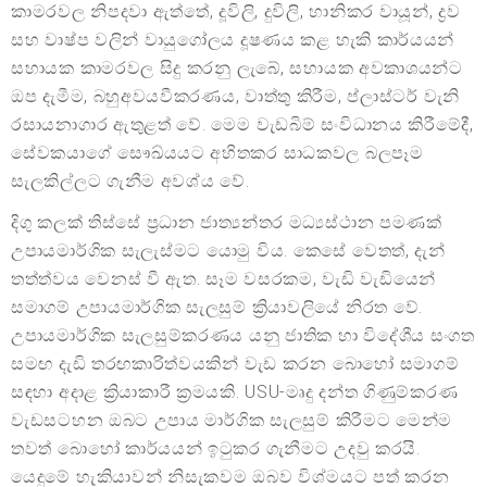
කාමරවල නිපදවා ඇත්තේ, දූවිලි, දුවිලි, හානිකර වායූන්, ද්‍රව
සහ වාෂ්ප වලින් වායුගෝලය දූෂණය කළ හැකි කාර්යයන්
සහායක කාමරවල සිදු කරනු ලැබේ, සහායක අවකාශයන්ට
ඔප දැමීම, බහුඅවයවීකරණය, වාත්තු කිරීම, ප්ලාස්ටර් වැනි
රසායනාගාර ඇතුළත් වේ. මෙම වැඩබිම් සංවිධානය කිරීමේදී,
සේවකයාගේ සෞඛ්යයට අහිතකර සාධකවල බලපෑම
සැලකිල්ලට ගැනීම අවශ්ය වේ.
දිගු කලක් තිස්සේ ප්‍රධාන ජාත්‍යන්තර මධ්‍යස්ථාන පමණක්
උපායමාර්ගික සැලැස්මට යොමු විය. කෙසේ වෙතත්, දැන්
තත්ත්වය වෙනස් වී ඇත. සෑම වසරකම, වැඩි වැඩියෙන්
සමාගම් උපායමාර්ගික සැලසුම් ක්‍රියාවලියේ නිරත වේ.
උපායමාර්ගික සැලසුම්කරණය යනු ජාතික හා විදේශීය සංගත
සමඟ දැඩි තරඟකාරිත්වයකින් වැඩ කරන බොහෝ සමාගම්
සඳහා අදාළ ක්‍රියාකාරී ක්‍රමයකි. USU-මෘදු දන්ත ගිණුම්කරණ
වැඩසටහන ඔබට උපාය මාර්ගික සැලසුම් කිරීමට මෙන්ම
තවත් බොහෝ කාර්යයන් ඉටුකර ගැනීමට උදවු කරයි.
යෙදුමේ හැකියාවන් නිසැකවම ඔබව විශ්මයට පත් කරන