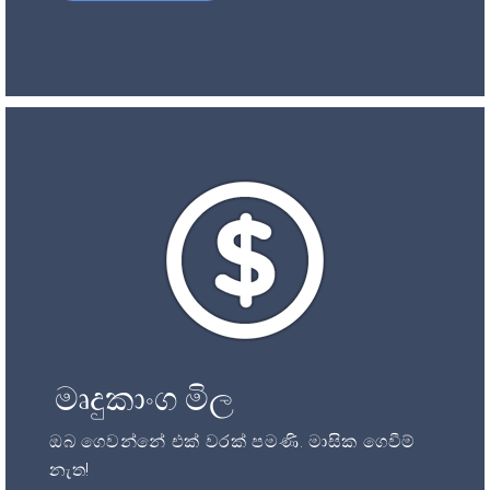
මෘදුකාංග මිල
ඔබ ගෙවන්නේ එක් වරක් පමණි. මාසික ගෙවීම්
නැත!