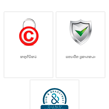
කතුහිමිකම
සත්‍යාපිත ප්‍රකාශකයා