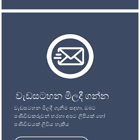
වැඩසටහන මිලදී ගන්න
වැඩසටහන මිලදී ගැනීම සඳහා, ඔබට
පණිවිඩකරුවන් හරහා අපට ලිපියක් හෝ
පණිවිඩයක් ලිවිය හැකිය