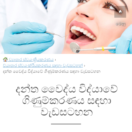
මෙනු
ව්‍යාපාර ස්වයංක්‍රීයකරණය
›
ව්යාපාර ස්වයංක්රීයකරණය සඳහා වැඩසටහන්
›
දන්ත වෛද්ය විද්යාවේ ගිණුම්කරණය සඳහා වැඩසටහන
දන්ත වෛද්ය විද්යාවේ
ගිණුම්කරණය සඳහා
වැඩසටහන