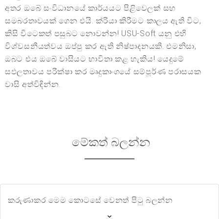
අතර ඔබේ සංවිධානයේ කාර්යයට පිළිවෙලක් සහ
සමබරතාවයක් ගෙන එයි. ක්රියා කිරීමට කාලය ඇති විට,
කිසි විටෙකත් පසුබට නොවන්න! USU-Soft යනු එහි
විශ්වසනීයත්වය ඔප්පු කර ඇති නිෂ්පාදනයකි. එමනිසා,
ඔබට එය ඔබේ වාසියට භාවිතා කළ හැකිය! යෙදුමේ
සඵලතාවය පරීක්ෂා කර මෘදුකාංගයේ සම්පූර්ණ පරාසයක
වාසි අත්විඳින්න.
මේකත් බලන්න
කරුණාකර මෙම කොටසේ වෙනත් පිටු බලන්න