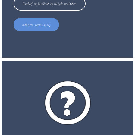
ඊමේල් යැවීමෙන් ඇණවුම් කරන්න
සබඳතා තොරතුරු