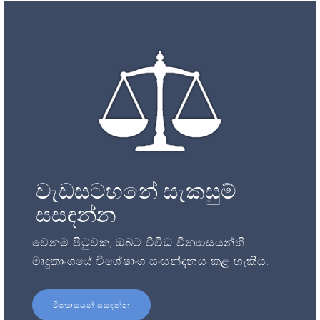
වැඩසටහනේ සැකසුම්
සසඳන්න
වෙනම පිටුවක, ඔබට විවිධ වින්‍යාසයන්හි
මෘදුකාංගයේ විශේෂාංග සංසන්දනය කළ හැකිය.
වින්‍යාසයන් සසඳන්න