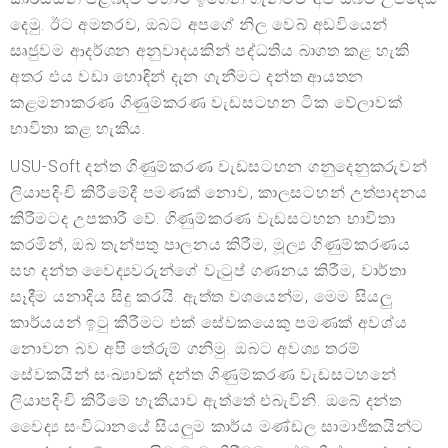
දෙමු. ඊට අමතරව, ඔබට අපගේ නිල වෙබ් අඩවියෙන්
සෘජුවම ආදර්ශන අනුවාදයකින් පද්ධතිය බාගත කළ හැකි
අතර එය වඩා හොඳින් දැන ගැනීමට දන්ත ආයතන
කළමනාකරණ ගිණුම්කරණ වැඩසටහන ටික වේලාවක්
භාවිතා කළ හැකිය.
USU-Soft දන්ත ගිණුම්කරණ වැඩසටහන ගනුදෙනුකරුවන්
ලියාපදිංචි කිරීමේදී පමණක් නොව, කාලසටහන් උත්පාදනය
කිරීමටද උපකාරී වේ. ගිණුම්කරණ වැඩසටහන භාවිතා
කරමින්, ඔබ තැන්පතු පාලනය කිරීම, මූල්‍ය ගිණුම්කරණය
සහ දන්ත වෛද්‍යවරුන්ගේ වැටුප් ගණනය කිරීම, වාර්තා
සෑදීම යනාදිය සිදු කරයි. ඇත්ත වශයෙන්ම, මෙම සියලු
කාර්යයන් ඉටු කිරීමට එක් සේවකයෙකු පමණක් අවශ්ය
නොවන බව අපි තේරුම් ගනිමු. ඔබට අවශ්‍ය තරම්
සේවකයින් සංඛ්‍යාවක් දන්ත ගිණුම්කරණ වැඩසටහනේ
ලියාපදිංචි කිරීමේ හැකියාව ඇත්තේ එබැවිනි. ඔබේ දන්ත
වෛද්‍ය සංවිධානයේ සියලුම කාර්ය මණ්ඩල සාමාජිකයින්ට