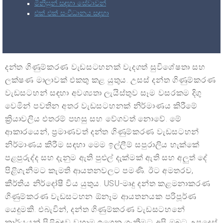
මිනිසුන් සඳහා සේවාවන්
එක් එක් සංවිධානය සඳහා
දන්ත ගිණුම්කරණ වැඩසටහනක් වැදගත් සුවිශේෂතා සහ
ලක්ෂණ මාලාවක් එකතු කළ යුතුය. උසස් දන්ත ගිණුම්කරණ
වැඩසටහන් සඳහා අවශ්‍යතා ලැයිස්තුව සෑම වසරකම දිගු
වෙමින් පවතින අතර වැඩසටහනක් නිර්මාණය කිරීමේ
ක්‍රියාවලිය එතරම් පහසු සහ වේගවත් නොවේ. මේ
ආකාරයෙන්, ප්‍රමාණවත් දන්ත ගිණුම්කරණ වැඩසටහන්
නිර්මාණය කිරීම සඳහා මෙම ඉල්ලීම් සපුරාලිය හැක්කේ
පළපුරුද්ද සහ දැනුම ඇති පුළුල් දැක්මක් ඇති සහ අලුත් දේ
පිළිගැනීමට කැමති ආයතනවලට පමණි. ඊට අමතරව,
කීර්තිය නිර්දෝෂී විය යුතුය. USU-මෘදු දන්ත කළමනාකරණ
ගිණුම්කරණ වැඩසටහන ඕනෑම ආයතනයක පරිපූර්ණ
යෙදුමකි. එබැවින්, දන්ත ගිණුම්කරණ වැඩසටහනේ
කාර්යයන් පිළිබඳව වහාම ඉගෙන ගැනීමට අපි ඔබට උපදෙස්