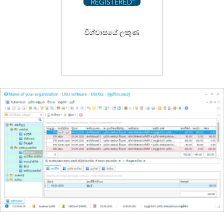
විශ්වාසයේ ලකුණ