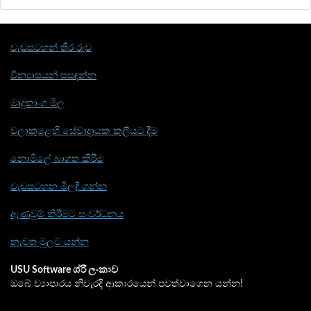
වැඩසටහන් තිර රුව
වින්‍යාසයන් සසඳන්න
මෘදුකාංග මිල
වලාකුළෙහි සේවාදායක කුලියට දීම
නොමිලේ බාගත කිරීම
වැඩසටහන මිලදී ගන්න
ඇණවුම් කිරීමට සංවර්ධනය
නැවත මුලට යන්න
USU Software ශ්රී ලංකාව
ඔබේ ව්‍යාපාරය නිවැරදි ආකාරයෙන් පවත්වාගෙන යන්න!