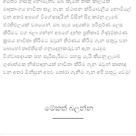
අමතර ගාස්තු නොමැතිව ඔබ කැමති තාක් කාලයක්
මෘදුකාංගය භාවිතා කළ හැක. ස්ථාපන ක්රියාවලිය නොමිලේ
වන අතර අපගේ විශේෂඥයින් විසින් සිදු කරනු ලැබේ.
ප්රතිඵලයක් වශයෙන්, ඔබ සෑම දෙයක්ම පරිපූර්ණ ලෙස
කිරීමට වග බලා ගන්න! අපගේ දන්ත ප්‍රතිකාර ගිණුම්කරණ
ක්‍රමය භාවිතා කිරීමට ඔවුන් තීරණය කිරීම ගැන සතුටු වන
බොහෝ තෘප්තිමත් ගනුදෙනුකරුවන් ඇත. යෙදුම
විශ්වාසදායක සහ සැරිසැරීමට පහසු යැයි කියනු ලැබේ.
ගුණාත්මක නිෂ්පාදනයක් භාවිතා කිරීම ගැන ඔවුන් කෘතඥ
වන අතර මිනිසුන් අපව තෝරා ගැනීම ගැන අපි සතුටු වෙමු!
මේකත් බලන්න