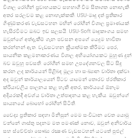
විශාල රෝගීන් ප්‍රවාහයකට සහභාගී වීම සිතාගත නොහැකි
අතර සරලවම කළ නොහැක්කකි. USU-මෘදු දත් ප්‍රතිකාර
ගිණුම්කරණ වැඩසටහන මඟින් රෝගීන් විශාල ප්‍රමාණයක්
හැසිරවීමට ඔබට ඉඩ සලසයි. USU-Soft මෘදුකාංගය සමඟ
ඔවුන්ගේ අත්දැකීම් ගැන පවසන අපගේ යෙදුම භාවිතා
කරන්නන් ඇත. වැඩසටහන ක්‍රියාත්මක කිරීමට පෙර,
සායනික කළමනාකරණය විශාල අභියෝගයකට මුහුණ දුන්
බව ඔවුහු පවසති: රෝගීන් සමඟ උපදේශනවල සිට සිදු
කරන ලද කාර්යයන් පිළිබඳ මූල්‍ය හා සංඛ්‍යාන වාර්තා දක්වා.
අද ඔවුන් කාර්යාලයෙන් පිටව යාමෙන් තොරව ප්රතිකාර
ක්රියාවලිය පාලනය කළ හැකි අතර, කාර්යයේ ඕනෑම
අදියරකදී අවශ්ය වාර්තා උත්පාදනය කළ හැකිය. ඔවුන්ගේ
සායනයේ බොහෝ රෝගීන් සිටිති.
වෛද්‍ය ප්‍රතිකාර සඳහා මිනිසුන් මෙම සංවිධාන වෙත යොමු
වන්නේ ගාස්තු පදනම මත පමණක් නොව, ඔවුන් අනිවාර්ය
සහ ස්වේච්ඡා සෞඛ්‍ය රක්‍ෂණ වැඩසටහන් යටතේ පුළුල්