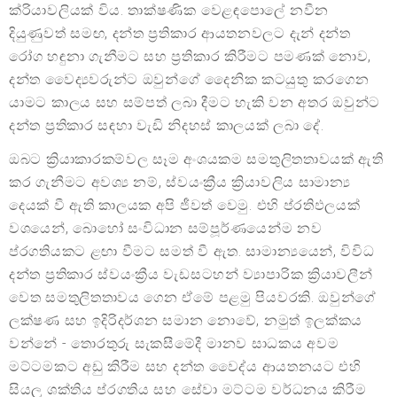
ක්රියාවලියක් විය. තාක්ෂණික වෙළඳපොලේ නවීන
දියුණුවත් සමඟ, දන්ත ප්‍රතිකාර ආයතනවලට දැන් දන්ත
රෝග හඳුනා ගැනීමට සහ ප්‍රතිකාර කිරීමට පමණක් නොව,
දන්ත වෛද්‍යවරුන්ට ඔවුන්ගේ දෛනික කටයුතු කරගෙන
යාමට කාලය සහ සම්පත් ලබා දීමට හැකි වන අතර ඔවුන්ට
දන්ත ප්‍රතිකාර සඳහා වැඩි නිදහස් කාලයක් ලබා දේ.
ඔබට ක්‍රියාකාරකම්වල සෑම අංශයකම සමතුලිතතාවයක් ඇති
කර ගැනීමට අවශ්‍ය නම්, ස්වයංක්‍රීය ක්‍රියාවලිය සාමාන්‍ය
දෙයක් වී ඇති කාලයක අපි ජීවත් වෙමු. එහි ප්රතිඵලයක්
වශයෙන්, බොහෝ සංවිධාන සම්පූර්ණයෙන්ම නව
ප්රගතියකට ළඟා වීමට සමත් වී ඇත. සාමාන්‍යයෙන්, විවිධ
දන්ත ප්‍රතිකාර ස්වයංක්‍රීය වැඩසටහන් ව්‍යාපාරික ක්‍රියාවලීන්
වෙත සමතුලිතතාවය ගෙන ඒමේ පළමු පියවරකි. ඔවුන්ගේ
ලක්ෂණ සහ ඉදිරිදර්ශන සමාන නොවේ, නමුත් ඉලක්කය
වන්නේ - තොරතුරු සැකසීමේදී මානව සාධකය අවම
මට්ටමකට අඩු කිරීම සහ දන්ත වෛද්ය ආයතනයට එහි
සියලු ශක්තිය ප්රගතිය සහ සේවා මට්ටම වර්ධනය කිරීම