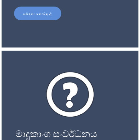
සබඳතා තොරතුරු
මෘදුකාංග සංවර්ධනය