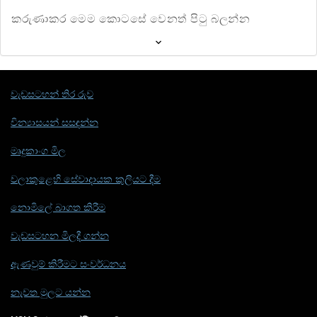
කරුණාකර මෙම කොටසේ වෙනත් පිටු බලන්න
වැඩසටහන් තිර රුව
වින්‍යාසයන් සසඳන්න
මෘදුකාංග මිල
වලාකුළෙහි සේවාදායක කුලියට දීම
නොමිලේ බාගත කිරීම
වැඩසටහන මිලදී ගන්න
ඇණවුම් කිරීමට සංවර්ධනය
නැවත මුලට යන්න