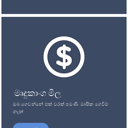
මෘදුකාංග මිල
ඔබ ගෙවන්නේ එක් වරක් පමණි. මාසික ගෙවීම්
නැත!