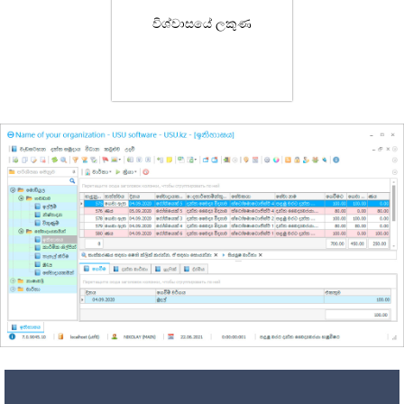
විශ්වාසයේ ලකුණ