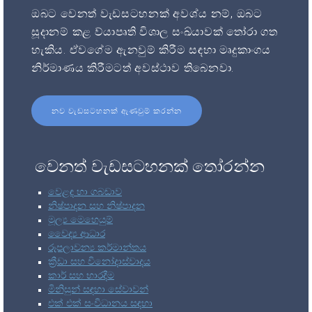
ඔබට වෙනත් වැඩසටහනක් අවශ්ය නම්, ඔබට
සූදානම් කළ ව්යාපෘති විශාල සංඛ්යාවක් තෝරා ගත
හැකිය. ඒවගේම ඇනවුම් කිරීම සඳහා මෘදුකාංගය
නිර්මාණය කිරීමටත් අවස්ථාව තිබෙනවා.
නව වැඩසටහනක් ඇණවුම් කරන්න
වෙනත් වැඩසටහනක් තෝරන්න
වෙළඳ හා ගබඩාව
නිෂ්පාදන සහ නිෂ්පාදන
මූල්‍ය මෙහෙයුම්
වෛද්‍ය ආධාර
රූපලාවන්‍ය කර්මාන්තය
ක්‍රීඩා සහ විනෝදාස්වාදය
කාර් සහ භාරදීම
මිනිසුන් සඳහා සේවාවන්
එක් එක් සංවිධානය සඳහා