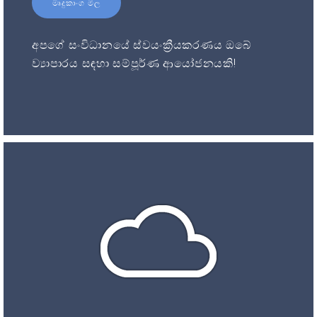
මෘදුකාංග මිල
අපගේ සංවිධානයේ ස්වයංක්‍රීයකරණය ඔබේ
ව්‍යාපාරය සඳහා සම්පූර්ණ ආයෝජනයකි!