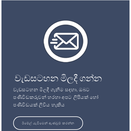
වැඩසටහන මිලදී ගන්න
වැඩසටහන මිලදී ගැනීම සඳහා, ඔබට
පණිවිඩකරුවන් හරහා අපට ලිපියක් හෝ
පණිවිඩයක් ලිවිය හැකිය
ඊමේල් යැවීමෙන් ඇණවුම් කරන්න