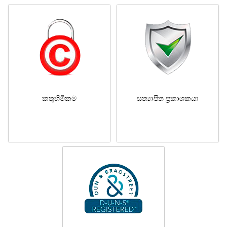
කතුහිමිකම
සත්‍යාපිත ප්‍රකාශකයා