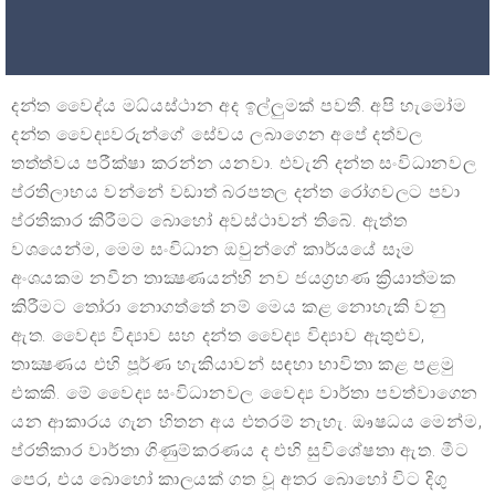
දන්ත වෛද්ය මධ්යස්ථාන අද ඉල්ලුමක් පවතී. අපි හැමෝම
දන්ත වෛද්‍යවරුන්ගේ සේවය ලබාගෙන අපේ දත්වල
තත්ත්වය පරීක්ෂා කරන්න යනවා. එවැනි දන්ත සංවිධානවල
ප්රතිලාභය වන්නේ වඩාත් බරපතල දන්ත රෝගවලට පවා
ප්රතිකාර කිරීමට බොහෝ අවස්ථාවන් තිබේ. ඇත්ත
වශයෙන්ම, මෙම සංවිධාන ඔවුන්ගේ කාර්යයේ සෑම
අංශයකම නවීන තාක්‍ෂණයන්හි නව ජයග්‍රහණ ක්‍රියාත්මක
කිරීමට තෝරා නොගත්තේ නම් මෙය කළ නොහැකි වනු
ඇත. වෛද්‍ය විද්‍යාව සහ දන්ත වෛද්‍ය විද්‍යාව ඇතුළුව,
තාක්‍ෂණය එහි පූර්ණ හැකියාවන් සඳහා භාවිතා කළ පළමු
එකකි. මේ වෛද්‍ය සංවිධානවල වෛද්‍ය වාර්තා පවත්වාගෙන
යන ආකාරය ගැන හිතන අය එතරම් නැහැ. ඖෂධය මෙන්ම,
ප්රතිකාර වාර්තා ගිණුම්කරණය ද එහි සුවිශේෂතා ඇත. මීට
පෙර, එය බොහෝ කාලයක් ගත වූ අතර බොහෝ විට දිගු