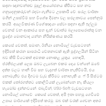
සඳහා ඥානවන්තව මුදල් ආයෝජනය කිරීමට සහ නව
ගනුදෙනුකරුවන් රඳවා ගැනීමට උපකාරී වේ. සරල වාර්තා
මගින් උසස්වීම් සහ විශේෂ දීමනා වල සඵලතාවය පෙන්නුම්
කරයි. අලෙවිකරණ විශේෂඥයා සේවා සඳහා ඇති ඉල්ලුම
වෙනස් වන ආකාරය සහ දැන් වඩාත්ම බලාපොරොත්තු වන
ප්‍රදේශ මොනවාද යන්න නිරීක්ෂණය කරයි.
කෙසේ වෙතත්, සමාන, ඊනියා නොමිලේ වැඩසටහන්
ඉදිරිපත් කරන සාපරාධී චේතනාවක් ඇති පුද්ගලයින් සිටින
බව කිසි විටෙකත් අමතක නොකළ යුතුය. හොඳයි,
ප්රතිඵලයක් ලෙස ඔබට ලැබෙන එකම දෙය වන්නේ ඔබේ
දත්ත වලට හානි වීම සහ වැදගත් වාර්තා නැතිවීමයි, එය
නොමැතිව එය දිගටම වැඩ කිරීමට නොහැකි ය. ෆ් රී සිස්ටම්
එකක් තෝරගත්තට කොලිටියක් ලැබෙන්නෙ නෑ කියලා
හැමෝම දන්නවනේ. එබැවින්, USU-Soft වැඩසටහන
නොමිලේ නොවේ. කෙසේ වෙතත්, අපි ඉතා පහසු ගෙවීමේ
උපාය මාර්ගයක් ඉදිරිපත් කරමු. ඔබ එක් වරක් ගෙවන අතර