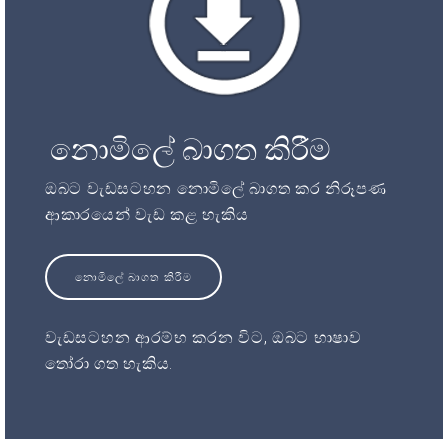
නොමිලේ බාගත කිරීම
ඔබට වැඩසටහන නොමිලේ බාගත කර නිරූපණ
ආකාරයෙන් වැඩ කළ හැකිය
නොමිලේ බාගත කිරීම
වැඩසටහන ආරම්භ කරන විට, ඔබට භාෂාව
තෝරා ගත හැකිය.