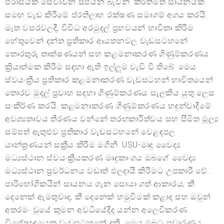
පරාසයක සේවාවන් සපයන බැවිනි. කීර්තිමත් සායනයක්
සමඟ වැඩ කිරීමේ ප්රතිලාභ රක්ෂණ සමාගම් අගය කරයි.
මෑත වසරවලදී, විවිධ අරමුදල් ප්‍රභවයන් භාවිතා කිරීම
හේතුවෙන් දන්ත ප්‍රතිකාර ආයතනවල වැඩසටහනේ
තොරතුරු තාක්ෂණයන් සහ කළමනාකරණ ගිණුම්කරණය
ක්‍රියාත්මක කිරීම සඳහා ඇති ඉල්ලුම වැඩි වී තිබේ. මෙය
ස්වයංක්‍රීය ප්‍රතිකාර කළමනාකරණ වැඩසටහන් භාවිතයෙන්
තොරව මුදල් ප්‍රවාහ සඳහා ගිණුම්කරණය සැලකිය යුතු ලෙස
සංකීර්ණ කරයි. කළමනාකරණ ගිණුම්කරණය හඳුන්වාදීමේ
අවශ්‍යතාවය තීරණය වන්නේ තරඟකාරීත්වය සහ සීමිත මූල්‍ය
සම්පත් ඇතුළුව ප්‍රතිකාර වැඩසටහනේ වෙළඳපල
යාන්ත්‍රණයන් සක්‍රීය කිරීම මගිනි. USU-මෘදු වෛද්‍ය
මධ්‍යස්ථාන ස්වයංක්‍රීයකරණ මෘදුකාංගය ඔබගේ වෛද්‍ය
මධ්‍යස්ථාන ප්‍රවර්ධනය වඩාත් ඵලදායී කිරීමට උපකාරී වේ.
පාරිභෝගිකයින් සායනය ගැන සොයා ගත් ආකාරය, කී
දෙනෙක් ඇමතුවාද, කී දෙනෙක් හමුවීමක් කළාද සහ ඔවුන්
අතරමං වූයේ කුමන අවධියේදීද යන්න අලෙවිකරණ
විශේෂඥයෙකු වැඩසටහනේ දකී. මෙය ඔබට ප්‍රචාරණය