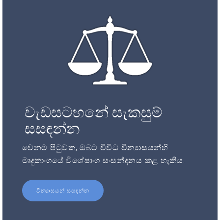
වැඩසටහනේ සැකසුම්
සසඳන්න
වෙනම පිටුවක, ඔබට විවිධ වින්‍යාසයන්හි
මෘදුකාංගයේ විශේෂාංග සංසන්දනය කළ හැකිය.
වින්‍යාසයන් සසඳන්න