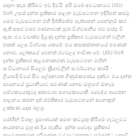
සඳහා කැප කිරීමට ඉඩ දීමයි. අපි ඔබේ අවධානයට USU-
Soft උසස් දන්ත ප්‍රතිකාර පාලන වැඩසටහන ඉදිරිපත් කරමු.
මෙම වැඩසටහන එහි දීප්තිමත්ම පැත්තෙන් පෙන්නුම් කර
ඇති අතර වසර ගණනාවක් පුරා විශ්වසනීය බව ඔප්පු වී
ඇත; එය වඩාත්ම දියුණු දන්ත ප්‍රතිකාර වැඩසටහන් වලින්
එකක් ලෙස විශ්වාස කෙරේ. එය කසකස්තානයේ පමණක්
නොව, ලෝකයේ වෙනත් රටවලද භාවිතා වේ. USU-Soft
දන්ත ප්‍රතිකාර කළමනාකරණ වැඩසටහන මඟින්
සංවිධානයේ සියලුම ක්‍රියාවලීන් සංවර්ධනය කරයි -
ලියාපදිංචියේ සිට ලේඛනගත ගිණුම්කරණය දක්වා. එය දන්ත
සායනයේ ප්‍රධානියාට පමණක් නොව ඔහුගේ ඕනෑම
සේවකයෙකුටද අත්‍යවශ්‍ය සහායකයෙකි. වෛද්ය ආයතන
පාලනය කරන දත් ප්රතිකාර වැඩසටහනේ අනෙකුත්
ලක්ෂණ දෙස බලමු.
රෝගීන් විශාල ප්‍රමාණයක් සමඟ කටයුතු කිරීමේ ගැටලුවට
ආයතනය මුහුණ දිය හැකිය. දන්ත වෛද්‍ය ප්‍රතිකාර
කළමනාකරණ පරිගණක වැඩසටහනකට සම්බන්ධ නොවී