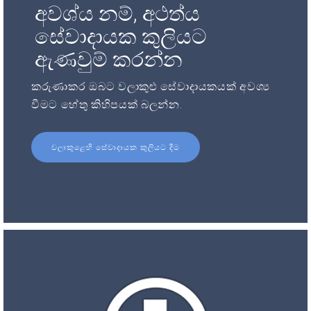
අවශ්ය නම්, අථත්ය
සේවාදායක කුලියට
ඇණවුම් කරන්න
කරුණාකර ඔබට වලාකුළු සේවාදායකයක් අවශ්‍ය
වීමට හේතු කිහිපයක් බලන්න.
වලාකුළෙහි සේවාදායක කුලියට දීම