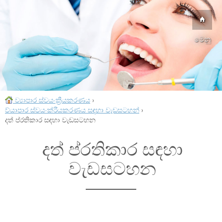
මෙනු
ව්‍යාපාර ස්වයංක්‍රීයකරණය
›
ව්යාපාර ස්වයංක්රීයකරණය සඳහා වැඩසටහන්
›
දත් ප්රතිකාර සඳහා වැඩසටහන
දත් ප්රතිකාර සඳහා
වැඩසටහන