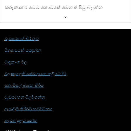
කරුණාකර මෙම කොටසේ වෙනත් පිටු බලන්න
වැඩසටහන් තිර රුව
වින්‍යාසයන් සසඳන්න
මෘදුකාංග මිල
වලාකුළෙහි සේවාදායක කුලියට දීම
නොමිලේ බාගත කිරීම
වැඩසටහන මිලදී ගන්න
ඇණවුම් කිරීමට සංවර්ධනය
නැවත මුලට යන්න