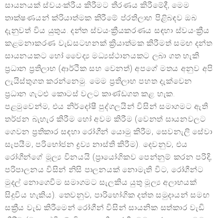
සායනයක් ස්වයංක්රීය කිරීමට තීරණය කිරීමේදී, මෙම
තාක්ෂණයන් ක්රියාත්මක කිරීමේ ප්රතිලාභ පිළිබඳව ඔබ
දැනුවත් විය යුතුය. දන්ත ස්වයංක්‍රීයකරණය සඳහා ස්වයංක්‍රීය
කළමනාකරණ වැඩසටහනක් ක්‍රියාත්මක කිරීමත් සමඟ දන්ත
සායනයකට හෝ වෛද්‍ය මධ්‍යස්ථානයකට ලබා ගත හැකි
ප්‍රධාන ප්‍රතිලාභ (ආර්ථික සහ වෙනත්) අපගේ මතය අනුව අපි
ලැයිස්තුගත කරන්නෙමු. මෙම ප්‍රතිලාභ පහත දැක්වෙන
ප්‍රධාන ගැටළු කොටස් වලට කාණ්ඩගත කළ හැක.
පළමුවෙන්ම, එය නිර්දෝෂී පුද්ගලයින් විසින් සමාගමට ඇති
තර්ජන බැහැර කිරීම හෝ අවම කිරීම (වෙනත් සායනවලට
ගෙවන ප්‍රතිකාර සඳහා රෝගීන් යොමු කිරීම, සෙවනැලි සේවා
සැපයීම, පරිභෝජන ද්‍රව්‍ය නාස්ති කිරීම). දෙවනුව, එය
රෝගීන්ගේ මූල්‍ය විනයයි (ප්‍රායෝගිකව පෙන්නුම් කරන පරිදි,
පරිපාලනය විසින් නිසි පාලනයක් නොමැති විට, රෝගීන්ට
මුදල් නොගෙවීම සමාගමට සැලකිය යුතු මූල්‍ය අලාභයක්
සිදුවිය හැකිය). තෙවනුව, පාරිභෝගික දත්ත සමුදායන් සමඟ
සක්‍රීය වැඩ කිරීමෙන් රෝගීන් විසින් සායනික සත්කාර වැඩි