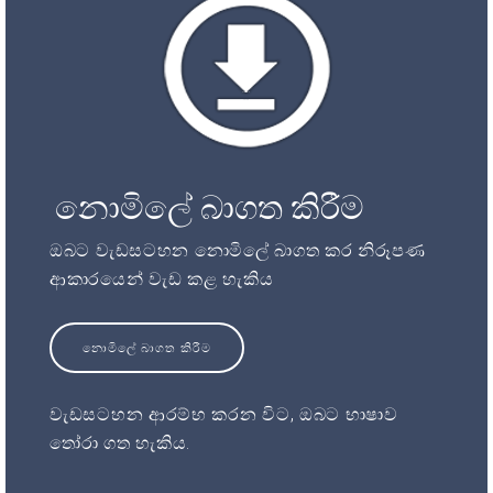
නොමිලේ බාගත කිරීම
ඔබට වැඩසටහන නොමිලේ බාගත කර නිරූපණ
ආකාරයෙන් වැඩ කළ හැකිය
නොමිලේ බාගත කිරීම
වැඩසටහන ආරම්භ කරන විට, ඔබට භාෂාව
තෝරා ගත හැකිය.