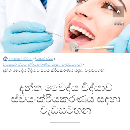
මෙනු
ව්‍යාපාර ස්වයංක්‍රීයකරණය
›
ව්යාපාර ස්වයංක්රීයකරණය සඳහා වැඩසටහන්
›
දන්ත වෛද්ය විද්යාව ස්වයංක්රීයකරණය සඳහා වැඩසටහන
දන්ත වෛද්ය විද්යාව
ස්වයංක්රීයකරණය සඳහා
වැඩසටහන