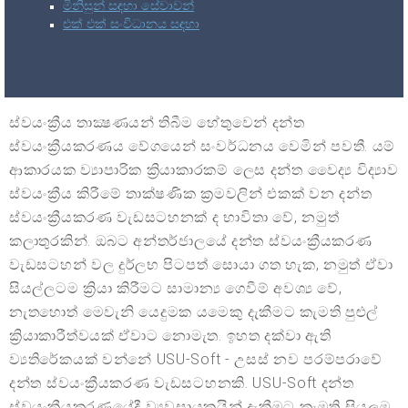
මිනිසුන් සඳහා සේවාවන්
එක් එක් සංවිධානය සඳහා
ස්වයංක්‍රීය තාක්‍ෂණයන් තිබීම හේතුවෙන් දන්ත
ස්වයංක්‍රීයකරණය වේගයෙන් සංවර්ධනය වෙමින් පවතී. යම්
ආකාරයක ව්‍යාපාරික ක්‍රියාකාරකම් ලෙස දන්ත වෛද්‍ය විද්‍යාව
ස්වයංක්‍රීය කිරීමේ තාක්ෂණික ක්‍රමවලින් එකක් වන දන්ත
ස්වයංක්‍රීයකරණ වැඩසටහනක් ද භාවිතා වේ, නමුත්
කලාතුරකින්. ඔබට අන්තර්ජාලයේ දන්ත ස්වයංක්‍රීයකරණ
වැඩසටහන් වල දුර්ලභ පිටපත් සොයා ගත හැක, නමුත් ඒවා
සියල්ලටම ක්‍රියා කිරීමට සාමාන්‍ය ගෙවීම් අවශ්‍ය වේ,
නැතහොත් මෙවැනි යෙදුමක යමෙකු දැකීමට කැමති පුළුල්
ක්‍රියාකාරීත්වයක් ඒවාට නොමැත. ඉහත දක්වා ඇති
ව්‍යතිරේකයක් වන්නේ USU-Soft - උසස් නව පරම්පරාවේ
දන්ත ස්වයංක්‍රීයකරණ වැඩසටහනකි. USU-Soft දන්ත
ස්වයංක්‍රීයකරණයේදී ව්‍යවසායකයින් දැකීමට කැමති සියලුම