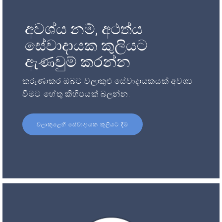
අවශ්ය නම්, අථත්ය
සේවාදායක කුලියට
ඇණවුම් කරන්න
කරුණාකර ඔබට වලාකුළු සේවාදායකයක් අවශ්‍ය
වීමට හේතු කිහිපයක් බලන්න.
වලාකුළෙහි සේවාදායක කුලියට දීම