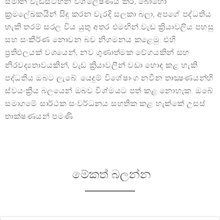
සමාන වැඩසටහන් විශ්ලේෂණය කර, බොහෝ
ක්‍රමලේඛකයින් සිදු කරන වැරදි සලකා බලා, අපගේ පද්ධතිය
හැකි තරම් සරල විය යුතු අතර එමඟින් වැඩ ක්‍රියාවලිය පහසු
සහ සංකීර්ණ නොවන බව නිගමනය කළෙමු. එහි
ප්‍රතිඵලයක් වශයෙන්, නව ගුණාත්මක වේගයකින් සහ
නිරවද්‍යතාවයකින්, වැඩ ක්‍රියාවලීන් වඩා හොඳ කළ හැකි
පද්ධතිය ඔබට ලැබේ. යෙදුම් විශේෂාංග නවීන තාක්‍ෂණයන්හි
ස්වයංක්‍රීය බලයෙන් ඔබව විශ්මයට පත් කළ නොහැක. ඔබේ
සමාගමේ සාර්ථක සංවර්ධනය සහතික කළ හැක්කේ උසස්
තාක්ෂණයන් පමණි.
මේකත් බලන්න