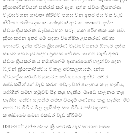
ක්‍රියාකාරීත්වයන් එක්රැස් කර ඇත. දන්ත ස්වයංක්‍රීයකරණ
වැඩසටහන භාවිතා කිරීමට පහසු වන අතර එය මත වැඩ
කිරීමට මාසික දායක ගාස්තුවක් අවශ්‍ය නොවේ. දන්ත
ස්වයංක්‍රීයකරණ වැඩසටහන සරල ගෘහ පරිගණකයක පවා
ක්‍රියා කරන අතර මේ සඳහා විශේෂිත උපකරණ අවශ්‍ය
නොවේ. දන්ත ස්වයංක්‍රීයකරණ වැඩසටහනට ඕනෑම දන්ත
සායනයක වැඩ සඳහා ප්‍රවේශයක් සොයා ගත හැකි අතර
ස්වයංක්‍රීයකරණය තමන්ගේම ආකාරයෙන් හඳුන්වා දෙන
බැවින් ක්‍රියාකාරීත්වය විශාල අවකලනයකි. දන්ත
ස්වයංක්‍රීයකරණ වැඩසටහනේ සහාය ඇතිව, ඔබට
සේවකයින්ගේ වැඩ කරන වේලාවන් පාලනය කළ හැකිය,
රෝගීන් සමඟ හමුවීම් සිදු කළ හැකිය, ඖෂධ පාලනය කළ
හැකිය, සේවා සැපයීම සමඟ වියදම් ගණනය කළ හැකිය, ඊට
අමතරව විවිධ මිල ලැයිස්තු සහ විවිධ සේවාදායක
කණ්ඩායම් සමඟ එකවර වැඩ කිරීමට .
USU-Soft දන්ත ස්වයංක්‍රීයකරණ වැඩසටහන ඔබේ