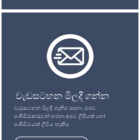
වැඩසටහන මිලදී ගන්න
වැඩසටහන මිලදී ගැනීම සඳහා, ඔබට
පණිවිඩකරුවන් හරහා අපට ලිපියක් හෝ
පණිවිඩයක් ලිවිය හැකිය