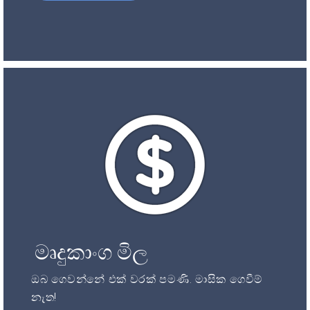
මෘදුකාංග මිල
ඔබ ගෙවන්නේ එක් වරක් පමණි. මාසික ගෙවීම්
නැත!