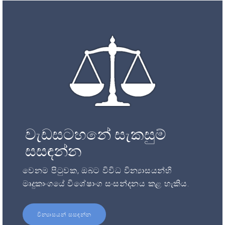
වැඩසටහනේ සැකසුම්
සසඳන්න
වෙනම පිටුවක, ඔබට විවිධ වින්‍යාසයන්හි
මෘදුකාංගයේ විශේෂාංග සංසන්දනය කළ හැකිය.
වින්‍යාසයන් සසඳන්න