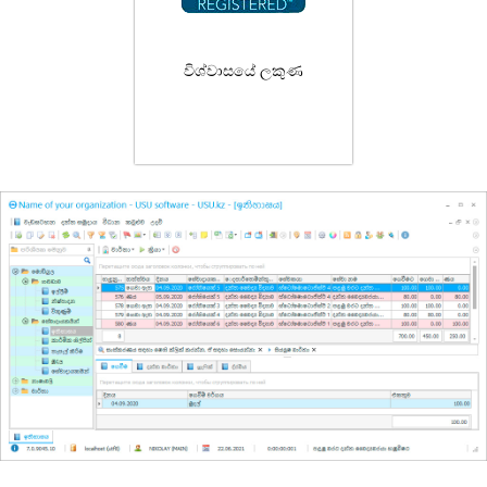
විශ්වාසයේ ලකුණ