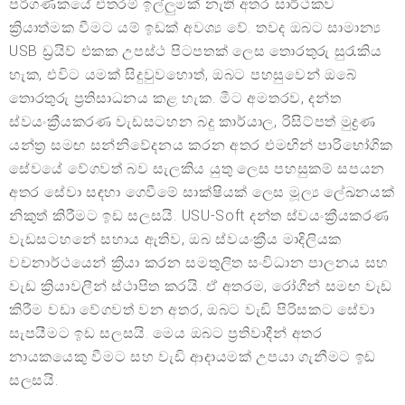
පරිගණකයේ එතරම් ඉල්ලුමක් නැති අතර සාර්ථකව
ක්‍රියාත්මක වීමට යම් ඉඩක් අවශ්‍ය වේ. තවද ඔබට සාමාන්‍ය
USB ඩ්‍රයිව් එකක උපස්ථ පිටපතක් ලෙස තොරතුරු සුරැකිය
හැක, එවිට යමක් සිදුවුවහොත්, ඔබට පහසුවෙන් ඔබේ
තොරතුරු ප්‍රතිසාධනය කළ හැක. මීට අමතරව, දන්ත
ස්වයංක්‍රීයකරණ වැඩසටහන බදු කාර්යාල, රිසිට්පත් මුද්‍රණ
යන්ත්‍ර සමඟ සන්නිවේදනය කරන අතර එමඟින් පාරිභෝගික
සේවයේ වේගවත් බව සැලකිය යුතු ලෙස පහසුකම් සපයන
අතර සේවා සඳහා ගෙවීමේ සාක්ෂියක් ලෙස මූල්‍ය ලේඛනයක්
නිකුත් කිරීමට ඉඩ සලසයි. USU-Soft දන්ත ස්වයංක්‍රීයකරණ
වැඩසටහනේ සහාය ඇතිව, ඔබ ස්වයංක්‍රීය මාදිලියක
වචනාර්ථයෙන් ක්‍රියා කරන සමතුලිත සංවිධාන පාලනය සහ
වැඩ ක්‍රියාවලීන් ස්ථාපිත කරයි. ඒ අතරම, රෝගීන් සමඟ වැඩ
කිරීම වඩා වේගවත් වන අතර, ඔබට වැඩි පිරිසකට සේවා
සැපයීමට ඉඩ සලසයි. මෙය ඔබට ප්‍රතිවාදීන් අතර
නායකයෙකු වීමට සහ වැඩි ආදායමක් උපයා ගැනීමට ඉඩ
සලසයි.