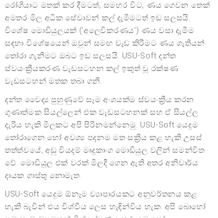
රෝගියාට මතක් කර දීමටත්, සමහර විට, ණය ගෙවන තෙක්
අමතර මිල අධික සේවාවන් කල් දැමීමටත් ඉඩ සලසයි.
විශේෂ මොඩියුලයක් ('අලෙවිකරණය') ණය වසා දැමීම
සඳහා විශේෂයෙන් ඔවුන් සමඟ වැඩ කිරීමට ණය ගැතියන්
තෝරා ගැනීමට ඔබට ඉඩ සලසයි. USU-Soft දන්ත
ස්වයංක්‍රීයකරණ වැඩසටහන කල් ඉකුත් වූ රක්ෂණ
වැඩසටහන් මතක තබා ගනී.
දන්ත වෛද්‍ය පුහුණුවේ සෑම අංශයක්ම ස්වයංක්‍රීය කරන
ගුණාත්මක සියල්ලෙන් එක වැඩසටහනක් සහ ඒ සියල්ල
දැරිය හැකි මිලකට අපි පිරිනමන්නෙමු. USU-Soft යෙදුම
තෝරාගෙන හෝ අවශ්‍ය පදනම මත සක්‍රිය කළ හැකි උසස්
තත්ත්වයේ, අඩු වියදම් මෘදුකාංග මොඩියුල වලින් සමන්විත
වේ. මොඩියුල එක් වරක් මිලදී ගෙන ඇති අතර අනිවාර්ය
දායක ගාස්තු නොමැත.
USU-Soft යෙදුම ඕනෑම ව්‍යාපාරයකට අනුවර්තනය කළ
හැකි බැවින් එය විශ්වීය ලෙස හැඳින්විය හැක. අපි බොහෝ