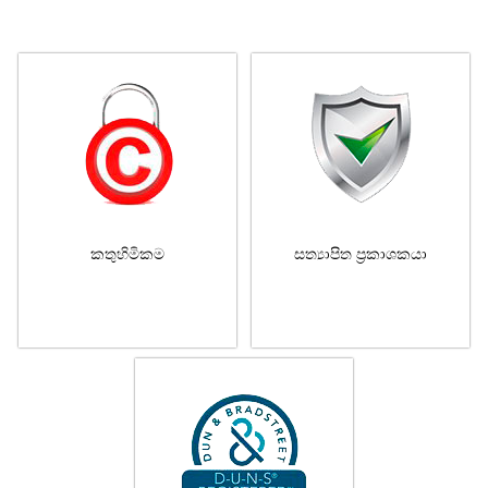
කතුහිමිකම
සත්‍යාපිත ප්‍රකාශකයා