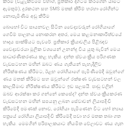
කිරීම (වැළැක්වීමේ විභාග, ප්‍රතිකාර දිගටම කරගෙන යාමට
ඇමතුම්); දුරකථන සහ SMS මතක් කිරීම් හරහා රෝගීන්ට
නොපැමිණීම අඩු කිරීම
බොහෝ විට සායනවල සිටින වෛද්‍යවරුන් රෝගියාගේ
ගෙවීම් පාලනය නොකරන අතර, මෙය කළමනාකාරිත්වයේ
හෘදය සාක්ෂියට පැවරේ. ප්‍රතිකාර ක්‍රියාවලිය පිළිබඳව
වෛද්‍යවරයා මූලික වශයෙන් උනන්දු විය යුතු බැවින් මෙය
සාධාරණීකරණය කළ හැකිය. දන්ත ස්වයංක්‍රීය පරිගණක
වැඩසටහන මඟින් ඔබට ණය ගැතියන් පැහැදිලිව
නිරීක්ෂණය කිරීමට, ඊළඟ රෝගියාගේ පැමිණීමේදී ඔවුන්ගේ
ණය මතක් කිරීමට සහ ඔවුන්ගේ රක්ෂණ වැඩසටහන් වල
කාලසීමාව නිරීක්ෂණය කිරීමට ඉඩ සලසයි. පාඩු වලින්
ඔබව ආරක්ෂා කර ගන්නේ කෙසේද? දන්ත ස්වයංක්‍රීයකරණ
වැඩසටහන මඟින් සපයනු ලබන සේවාවන් ලියාපදිංචි
කිරීමේදී පමණක් නොව, රෝගියා පැමිණෙන විට හෝ න්‍යාය
පත්‍රයේ රෝගියා ලියාපදිංචි කිරීමේදී පවා හර මතක තබා ගත
හැකිය. මෙමගින් පරිපාලකයාට නියමිත වේලාවට ණය ගැන