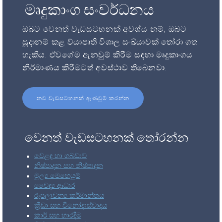
මෘදුකාංග සංවර්ධනය
ඔබට වෙනත් වැඩසටහනක් අවශ්ය නම්, ඔබට
සූදානම් කළ ව්යාපෘති විශාල සංඛ්යාවක් තෝරා ගත
හැකිය. ඒවගේම ඇනවුම් කිරීම සඳහා මෘදුකාංගය
නිර්මාණය කිරීමටත් අවස්ථාව තිබෙනවා.
නව වැඩසටහනක් ඇණවුම් කරන්න
වෙනත් වැඩසටහනක් තෝරන්න
වෙළඳ හා ගබඩාව
නිෂ්පාදන සහ නිෂ්පාදන
මූල්‍ය මෙහෙයුම්
වෛද්‍ය ආධාර
රූපලාවන්‍ය කර්මාන්තය
ක්‍රීඩා සහ විනෝදාස්වාදය
කාර් සහ භාරදීම