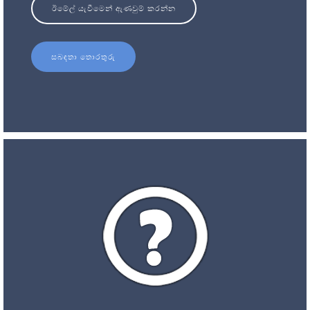
ඊමේල් යැවීමෙන් ඇණවුම් කරන්න
සබඳතා තොරතුරු