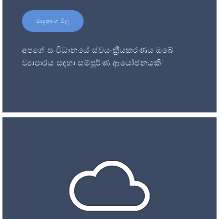
මෘදුකාංග මිල
අපගේ සංවිධානයේ ස්වයංක්‍රීයකරණය ඔබේ
ව්‍යාපාරය සඳහා සම්පූර්ණ ආයෝජනයකි!