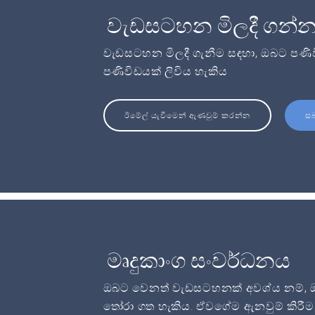
වැඩසටහන මිලදී ගන්
වැඩසටහන මිලදී ගැනීම සඳහා, ඔබට පණි
පණිවිඩයක් ලිවිය හැකිය
ඊමේල් යැවීමෙන් ඇණවුම් කරන්න
ස
මෘදුකාංග සංවර්ධනය
ඔබට වෙනත් වැඩසටහනක් අවශ්ය නම්, ඔබට
තෝරා ගත හැකිය. ඒවගේම ඇනවුම් කිරීම 