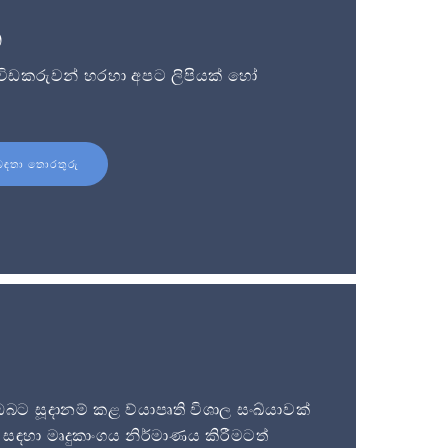
න
විඩකරුවන් හරහා අපට ලිපියක් හෝ
බඳතා තොරතුරු
 සූදානම් කළ ව්යාපෘති විශාල සංඛ්යාවක්
සඳහා මෘදුකාංගය නිර්මාණය කිරීමටත්