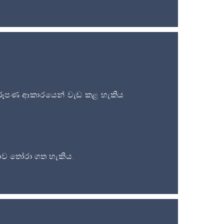
ූපණ ආකාරයෙන් වැඩ කළ හැකිය
ව තෝරා ගත හැකිය.