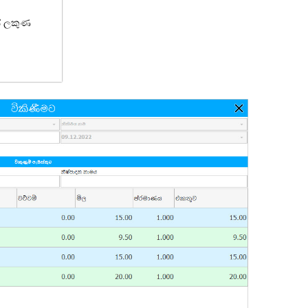
ේ ලකුණ