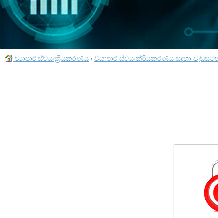
ව්‍යාපාර ස්වයංක්‍රීයකරණය
›
ව්යාපාර ස්වයංක්රීයකරණය සඳහා වැඩසට