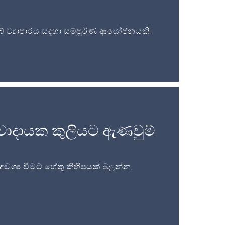
 ව්‍යාපාරය සඳහා සම්පූර්ණ ආයෝජනයකි!
වාදායක කුලියට ඇණවුම්
ශ්‍ය වීමට හේතු කිහිපයක් බලන්න.