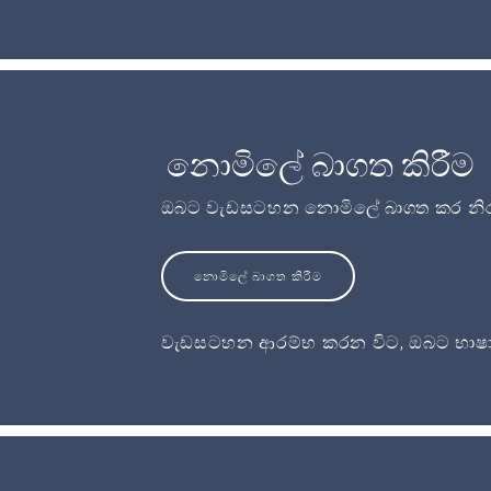
නොමිලේ බාගත කිරීම
ඔබට වැඩසටහන නොමිලේ බාගත කර නිර
නොමිලේ බාගත කිරීම
වැඩසටහන ආරම්භ කරන විට, ඔබට භාෂා