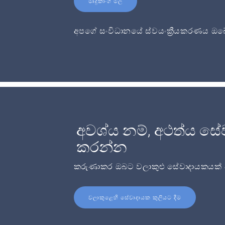
මෘදුකාංග මිල
අපගේ සංවිධානයේ ස්වයංක්‍රීයකරණය ඔබේ
අවශ්ය නම්, අථත්ය සේ
කරන්න
කරුණාකර ඔබට වලාකුළු සේවාදායකයක් අව
වලාකුළෙහි සේවාදායක කුලියට දීම