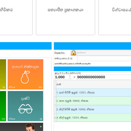
හිමිකම
සත්‍යාපිත ප්‍රකාශකයා
විශ්වාසය