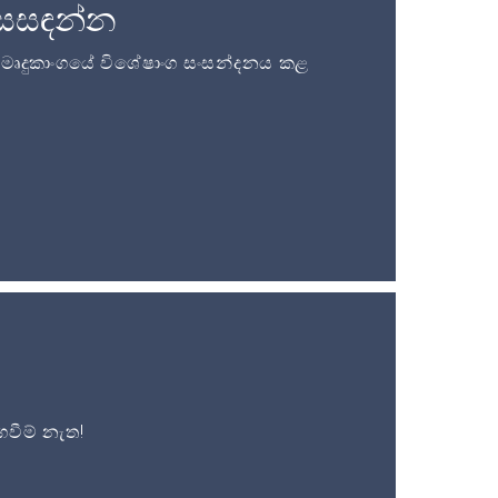
සසඳන්න
ි මෘදුකාංගයේ විශේෂාංග සංසන්දනය කළ
වීම් නැත!