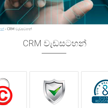
හන්
›
CRM වැඩසටහන්
CRM වැඩසටහන්