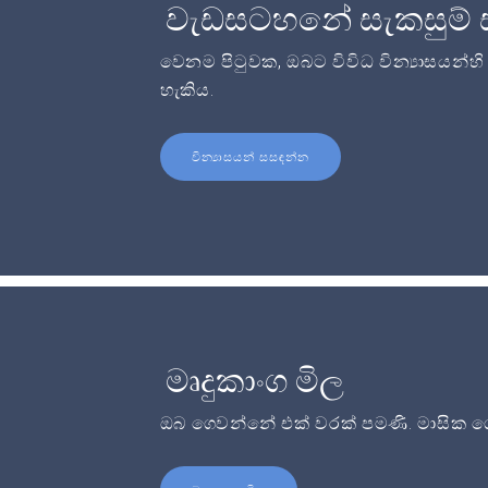
වැඩසටහනේ සැකසුම් 
වෙනම පිටුවක, ඔබට විවිධ වින්‍යාසයන්හ
හැකිය.
වින්‍යාසයන් සසඳන්න
මෘදුකාංග මිල
ඔබ ගෙවන්නේ එක් වරක් පමණි. මාසික ගෙ