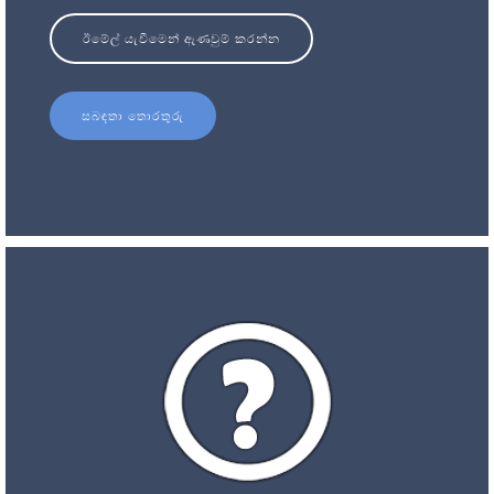
ඊමේල් යැවීමෙන් ඇණවුම් කරන්න
සබඳතා තොරතුරු