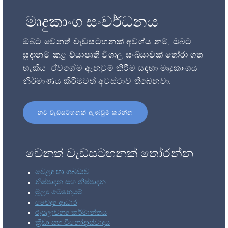
මෘදුකාංග සංවර්ධනය
ඔබට වෙනත් වැඩසටහනක් අවශ්ය නම්, ඔබට
සූදානම් කළ ව්යාපෘති විශාල සංඛ්යාවක් තෝරා ගත
හැකිය. ඒවගේම ඇනවුම් කිරීම සඳහා මෘදුකාංගය
නිර්මාණය කිරීමටත් අවස්ථාව තිබෙනවා.
නව වැඩසටහනක් ඇණවුම් කරන්න
වෙනත් වැඩසටහනක් තෝරන්න
වෙළඳ හා ගබඩාව
නිෂ්පාදන සහ නිෂ්පාදන
මූල්‍ය මෙහෙයුම්
වෛද්‍ය ආධාර
රූපලාවන්‍ය කර්මාන්තය
ක්‍රීඩා සහ විනෝදාස්වාදය