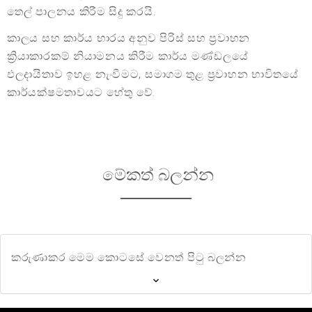
තෙල් පාලනය කිරීම සිදු කරයි.
කාලය සහ කාර්ය භාරය අනුව පිරිස් සහ ප්‍රවාහන
ක්‍රියාකාරකම් නියාමනය කිරීම කාර්ය මණ්ඩලයේ
ඵලදායිතාව ඉහළ නැංවීමට, සමාගම තුළ ප්‍රවාහන භාවිතයේ
කාර්යක්ෂමතාවයට හේතු වේ.
මේකත් බලන්න
කරුණාකර මෙම කොටසේ වෙනත් පිටු බලන්න