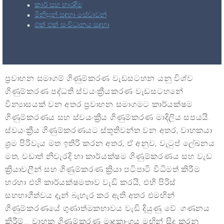
කාර් සහ භාරදීම
මිනිසුන් සඳහා සේවාවන්
එක් එක් සංවිධානය සඳහා
ප්‍රවාහන සමාගම් ගිණුම්කරණ වැඩසටහන යනු විශ්ව
ගිණුම්කරණ පද්ධති ස්වයංක්‍රීයකරණ වැඩසටහනේ
වින්‍යාසයක් වන අතර ප්‍රවාහන සමාගමට කාර්යක්ෂම
ගිණුම්කරණය සහ ස්වයංක්‍රීය ගිණුම්කරණ මාදිලිය සපයයි.
ස්වයංක්‍රීය ගිණුම්කරණයට ස්තූතිවන්ත වන අතර, වාහකයා
ශ්‍රම පිරිවැය මත ඉතිරි කරන අතර, ඒ අනුව, වැටුප් ලේඛනය
මත, වඩාත් නිවැරදි හා කාර්යක්ෂම ගිණුම්කරණය සහ වැඩ
ක්‍රියාවලීන් සහ ගිණුම්කරණ ක්‍රියා පටිපාටි විධිමත් කිරීම
හරහා එහි කාර්යක්ෂමතාව වැඩි කරයි, එහි පිරිස්
සහභාගීත්වය දැන් බැහැර කර ඇති අතර එමඟින්
ගිණුම්කරණයේ ගුණාත්මකභාවය වැඩි දියුණු වේ. ගණනය
කිරීම්... වාහක ගිණුම්කරණ මෘදුකාංගය මඟින් සිදු කරනු