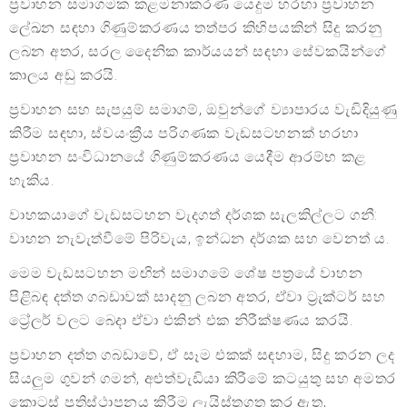
ප්‍රවාහන සමාගමක කළමනාකරණ යෙදුම හරහා ප්‍රවාහන
ලේඛන සඳහා ගිණුම්කරණය තත්පර කිහිපයකින් සිදු කරනු
ලබන අතර, සරල දෛනික කාර්යයන් සඳහා සේවකයින්ගේ
කාලය අඩු කරයි.
ප්‍රවාහන සහ සැපයුම් සමාගම්, ඔවුන්ගේ ව්‍යාපාරය වැඩිදියුණු
කිරීම සඳහා, ස්වයංක්‍රීය පරිගණක වැඩසටහනක් හරහා
ප්‍රවාහන සංවිධානයේ ගිණුම්කරණය යෙදීම ආරම්භ කළ
හැකිය.
වාහකයාගේ වැඩසටහන වැදගත් දර්ශක සැලකිල්ලට ගනී:
වාහන නැවැත්වීමේ පිරිවැය, ඉන්ධන දර්ශක සහ වෙනත් ය.
මෙම වැඩසටහන මඟින් සමාගමේ ශේෂ පත්‍රයේ වාහන
පිළිබඳ දත්ත ගබඩාවක් සාදනු ලබන අතර, ඒවා ට්‍රැක්ටර් සහ
ට්‍රේලර් වලට බෙදා ඒවා එකින් එක නිරීක්ෂණය කරයි.
ප්‍රවාහන දත්ත ගබඩාවේ, ඒ සෑම එකක් සඳහාම, සිදු කරන ලද
සියලුම ගුවන් ගමන්, අළුත්වැඩියා කිරීමේ කටයුතු සහ අමතර
කොටස් ප්‍රතිස්ථාපනය කිරීම ලැයිස්තුගත කර ඇත,