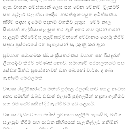
ඇත. වාහන සමස්තයක් ලෙස සහ වෙන වෙනම, ට්‍රැක්ටර්
සහ ට්‍රේලර් වල ඒවා බෙදීම. නඩත්තු කටයුතු අධීක්ෂණය
කිරීම සඳහා ද මෙම පදනම වගකිව යුතුය - මෙම කාල
සීමාවන් කල්තියා සැලසුම් කර ඇති අතර නව ගුවන් ගමන්
සැලසුම් කිරීමේදී සැපයුම්කරුවන්ගේ අවධානය යොමු කිරීම
සඳහා ප්‍රස්ථාරයේ රතු පැහැයෙන් සලකුණු කර ඇත.
ප්‍රවාහන සමාගමක ස්වයංක්‍රීයකරණය වාහන සහ රියදුරන්
ලියාපදිංචි කිරීම පමණක් නොව, සමාගමේ පරිපාලනයට සහ
සේවකයින්ට ප්‍රයෝජනවත් වන බොහෝ වාර්තා ද තබා
ගැනීමේ මෙවලමකි.
වාහක ගිණුම්කරණය මඟින් පුද්ගල ඵලදායිතාව ඉහළ නංවන
අතර එමඟින් ඔබට වඩාත් ඵලදායී පුද්ගලයින් හඳුනා ගැනීමට
සහ එම සේවකයින් දිරිගැන්වීමට ඉඩ සලසයි.
වාහක වැඩසටහන මඟින් ප්‍රවාහන ඉල්ලීම් සැකසීම, මාර්ග
සැලසුම් කිරීම සහ සාධක කිහිපයක් සැලකිල්ලට ගනිමින්