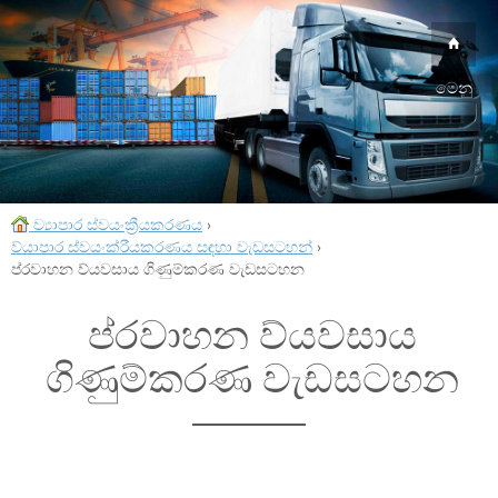
මෙනු
ව්‍යාපාර ස්වයංක්‍රීයකරණය
›
ව්යාපාර ස්වයංක්රීයකරණය සඳහා වැඩසටහන්
›
ප්රවාහන ව්යවසාය ගිණුම්කරණ වැඩසටහන
ප්රවාහන ව්යවසාය
ගිණුම්කරණ වැඩසටහන