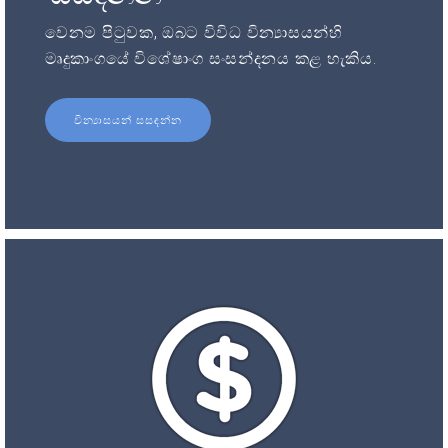
වෙනම පිටුවක, ඔබට විවිධ වින්‍යාසයන්හි
මෘදුකාංගයේ විශේෂාංග සංසන්දනය කළ හැකිය.
වින්‍යාසයන් සසඳන්න