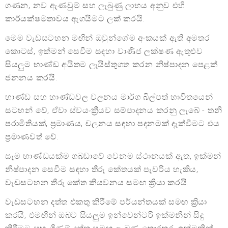
ගණන, නව ඇණවුම් සහ ලැබුණු ලාභය අනුව එහි
කාර්යක්ෂමතාවය ඇගයීමට ලක් කරයි.
මෙම වැඩසටහන මඟින් ඔවුන්ගේම අංකයක් ඇති අමතර
කොටස්, ඉක්මන් සෙවීම සඳහා වාණිජ ලක්ෂණ ඇතුළුව
සියලුම භාණ්ඩ අයිතම ලැයිස්තුගත කරන නිෂ්පාදන පෙළක්
ජනනය කරයි.
භාණ්ඩ සහ භාණ්ඩවල චලනය මාර්ග බිල්පත් භාවිතයෙන්
සටහන් වේ, ඒවා ස්වයංක්‍රීයව සම්පාදනය කරනු ලැබේ - තනි
පරාමිතියක්, ප්‍රමාණය, චලනය සඳහා පදනමක් දැක්වීමට එය
ප්‍රමාණවත් වේ.
සෑම භාණ්ඩයක්ම ගබඩාවේ වෙනම ස්ථානයක් ඇත, ඉක්මන්
නිෂ්පාදන සෙවීම සඳහා තීරු කේතයක් පැවරිය හැකිය,
වැඩසටහන තීරු කේත කියවනය සමඟ ක්‍රියා කරයි.
වැඩසටහන දත්ත එකතු කිරීමේ පර්යන්තයක් සමඟ ක්‍රියා
කරයි, එමඟින් ඔබට සියලුම ඉන්වෙන්ටරි ඉක්මනින් සිදු