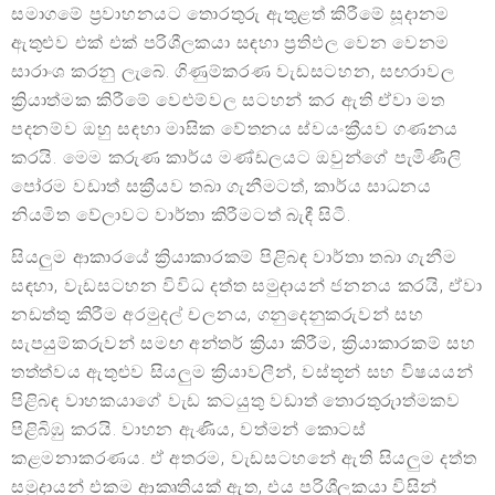
සමාගමේ ප්‍රවාහනයට තොරතුරු ඇතුළත් කිරීමේ සූදානම
ඇතුළුව එක් එක් පරිශීලකයා සඳහා ප්‍රතිඵල වෙන වෙනම
සාරාංශ කරනු ලැබේ. ගිණුම්කරණ වැඩසටහන, සඟරාවල
ක්‍රියාත්මක කිරීමේ වෙළුම්වල සටහන් කර ඇති ඒවා මත
පදනම්ව ඔහු සඳහා මාසික වේතනය ස්වයංක්‍රීයව ගණනය
කරයි. මෙම කරුණ කාර්ය මණ්ඩලයට ඔවුන්ගේ පැමිණිලි
පෝරම වඩාත් සක්‍රීයව තබා ගැනීමටත්, කාර්ය සාධනය
නියමිත වේලාවට වාර්තා කිරීමටත් බැඳී සිටී.
සියලුම ආකාරයේ ක්‍රියාකාරකම් පිළිබඳ වාර්තා තබා ගැනීම
සඳහා, වැඩසටහන විවිධ දත්ත සමුදායන් ජනනය කරයි, ඒවා
නඩත්තු කිරීම අරමුදල් චලනය, ගනුදෙනුකරුවන් සහ
සැපයුම්කරුවන් සමඟ අන්තර් ක්‍රියා කිරීම, ක්‍රියාකාරකම් සහ
තත්ත්වය ඇතුළුව සියලුම ක්‍රියාවලීන්, වස්තූන් සහ විෂයයන්
පිළිබඳ වාහකයාගේ වැඩ කටයුතු වඩාත් තොරතුරුාත්මකව
පිළිබිඹු කරයි. වාහන ඇණිය, වත්මන් කොටස්
කළමනාකරණය. ඒ අතරම, වැඩසටහනේ ඇති සියලුම දත්ත
සමුදායන් එකම ආකෘතියක් ඇත, එය පරිශීලකයා විසින්