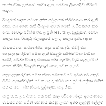
තාක්ෂණික ලක්ෂණ දක්වා ඇත, ලේඛන ලියාපදිංචි කිරීමේ
කාලය.
රියදුරන් සඳහා සමාන දත්ත සමුදායක් නිර්මාණය කර ඇති
අතර, එය ගෙන ඇති සියලුම ගුවන් ගමන් ලැයිස්තුගත කර
ඇත, වෛද්‍ය පරීක්ෂණවල ප්‍රති results ල, සුදුසුකම්, සේවා
කාලය සහ රියදුරු බලපත්‍රයේ වලංගු කාලය දක්වා ඇත.
වැඩසටහන පාරිභෝගික පදනමක් සාදයි, එහිදී එය
ගනුදෙනුකරුවන් සමඟ ඇති සියලුම සම්බන්ධතා වාර්තා
කරයි, සම්බන්ධතා ඉතිහාසය තබා ගැනීම, වැඩ සැලැස්මක්
සකස් කිරීම, සියලුම තැපැල් පෙළ යවනු ලැබේ.
ගනුදෙනුකරුවන් සමඟ නිත්‍ය සබඳතාවයට අවස්ථාව අනුව
විවිධ ආකෘතිවලින් යවන ලද දැන්වීම් සහ පුවත් පත්‍රිකා මගින්
සහාය වේ - ස්කන්ධය, පුද්ගලික, සාමූහික.
සෘජු තැපැල් වාර්තාව එක් එක් කාල පරිච්ෙඡ්දය අවසානයේ
වැඩසටහන මගින් ජනනය කරනු ලබන අතර ලැබුණු ඉල්ලීම්