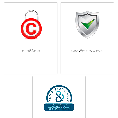
කතුහිමිකම
සත්‍යාපිත ප්‍රකාශකයා