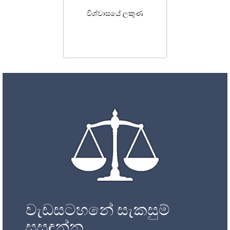
විශ්වාසයේ ලකුණ
වැඩසටහනේ සැකසුම්
සසඳන්න