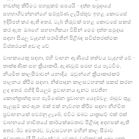
නඩත්තු කිරීමට පහසුකම් සපයයි - දත්ත සමුදායේ
සහභාගිවන්නන්ගේ සම්පූර්ණ ලැයිස්තුව ඉහළ කොටසේ
ඉදිරිපත් කර ඇති අතර, ටැබ් තීරුවක් පහළ කොටසේ සකස්
කර ඇත. ඔබගේ සහභාගිකයා විසින් මෙම දත්ත සමුදාය
සඳහා සියලු වැදගත් පරාමිතීන් පිළිබඳ සවිස්තරාත්මක
විස්තරයක් අඩංගු වේ.
වාහකයෙකු සඳහා, එහි වාහන ඇණියේ තත්වය වැදගත් වේ -
තාක්ෂණික සහ ක්‍රියාකාරී, ඇණවුම් සමඟ එය පැටවීම,
නියමිත කාලසීමාවන් යනාදිය. ඔවුන්ගේ ක්‍රියාකාරකම්
පාලනය කිරීම සඳහා, නිෂ්පාදන කාලසටහනක් සකස් කරන
ලද අතර, එහිදී සියලුම ප්‍රවාහනය දැනට පවතින
කොන්ත්‍රාත්තු සහ පැමිණෙන ප්‍රවාහන යෙදුම්වල රාමුව තුළ
සැලසුම් කර ඇත. එක් එක් නැව්ගත කිරීම සඳහා නිශ්චිත
ප්‍රවාහනයක් පවරනු ලැබේ, එවිට ඔබට යාත්‍රාවේ එක් එක්
වාහනයේ භාවිතයේ කාර්යක්ෂමතාව පිළිබඳ අදහසක් ඇති
අතර, ඊට අමතරව, වැඩසටහන මඟින් කාල සීමාව
අවසානයේදී සියල්ලන්ටම වෙනම වාර්තාවක් ලබා දෙනු