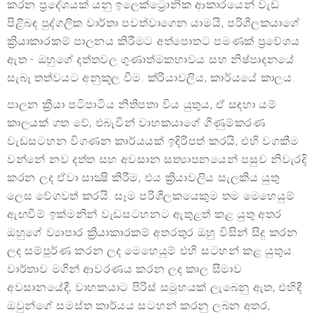
කරන ප්‍රදේශයක් යනු ඉලෙක්ට්‍රොනික ආකාරයෙන් වැඩ
පිළිබඳ පුද්ගලික වාර්තා පවත්වාගෙන යාමයි, පරිශීලකයාගේ
ක්‍රියාකාරකම් පාලනය කිරීමට අත්පොතට පමණක් ප්‍රවේශය
ඇත - ඔහුගේ දත්තවල ගුණාත්මකභාවය සහ නිෂ්පාදනයේ
සැබෑ තත්වයට අනුකූල වීම. ක්රියාවලිය, කාර්යයේ කාලය.
පාලන ක්‍රියා පටිපාටිය නිතිපතා විය යුතුය, ඒ සඳහා යම්
කාලයක් ගත වේ, එබැවින් වාහකයාගේ ගිණුම්කරණ
වැඩසටහන විගණන කාර්යයක් ඉදිරිපත් කරයි, එහි වගකීම
වන්නේ නව දත්ත සහ අවසාන සත්‍යාපනයෙන් පසුව නිවැරදි
කරන ලද ඒවා සාක්‍ෂි කිරීම, එය ක්‍රියාවලිය සැලකිය යුතු
ලෙස වේගවත් කරයි. සෑම පරිශීලකයෙකුම තම මෙහෙයුම්
ඇඟවීම් ඉක්මනින් වැඩසටහනට ඇතුළත් කළ යුතු අතර
ඔහුගේ ව්‍යාපාර ක්‍රියාකාරකම් අතරතුර ඔහු විසින් සිදු කරන
ලද සම්පූර්ණ කරන ලද මෙහෙයුම් එහි සටහන් කළ යුතුය.
වාර්තාව මගින් ආවරණය කරන ලද කාල සීමාව
අවසානයේදී, වාහකයාට පිරිස් සමූහයක් ලැබෙනු ඇත, එහිදී
ඔවුන්ගේ සමස්ත කාර්යය සටහන් කරනු ලබන අතර,