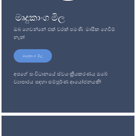
මෘදුකාංග මිල
ඔබ ගෙවන්නේ එක් වරක් පමණි. මාසික ගෙවීම්
නැත!
මෘදුකාංග මිල
අපගේ සංවිධානයේ ස්වයංක්‍රීයකරණය ඔබේ
ව්‍යාපාරය සඳහා සම්පූර්ණ ආයෝජනයකි!