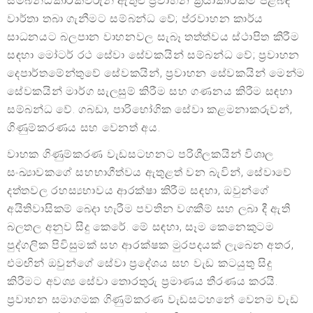
සම්බන්ධීකාරකවරුන් ඇතුළු ප්‍රවාහන ක්‍රියාකාරකම් පිළිබඳ
වාර්තා තබා ගැනීමට සම්බන්ධ වේ; ප්රවාහන කාර්ය
සාධනයට බලපාන වාහනවල සැබෑ තත්ත්වය ස්ථාපිත කිරීම
සඳහා මෝටර් රථ සේවා සේවකයින් සම්බන්ධ වේ; ප්‍රවාහන
දෙපාර්තමේන්තුවේ සේවකයින්, ප්‍රවාහන සේවකයින් මෙන්ම
සේවකයින් මාර්ග සැලසුම් කිරීම සහ ගණනය කිරීම සඳහා
සම්බන්ධ වේ. ගබඩා, පාරිභෝගික සේවා කළමනාකරුවන්,
ගිණුම්කරණය සහ වෙනත් අය.
වාහක ගිණුම්කරණ වැඩසටහනට පරිශීලකයින් විශාල
සංඛ්‍යාවකගේ සහභාගීත්වය ඇතුළත් වන බැවින්, සේවාවේ
දත්තවල රහස්‍යභාවය ආරක්ෂා කිරීම සඳහා, ඔවුන්ගේ
අයිතිවාසිකම් බෙදා හැරීම පවතින වගකීම් සහ ලබා දී ඇති
බලතල අනුව සිදු කෙරේ. මේ සඳහා, සෑම කෙනෙකුටම
පුද්ගලික පිවිසුමක් සහ ආරක්ෂක මුරපදයක් ලැබෙන අතර,
එමඟින් ඔවුන්ගේ සේවා ප්‍රදේශය සහ වැඩ කටයුතු සිදු
කිරීමට අවශ්‍ය සේවා තොරතුරු ප්‍රමාණය තීරණය කරයි.
ප්‍රවාහන සමාගමක ගිණුම්කරණ වැඩසටහනේ වෙනම වැඩ