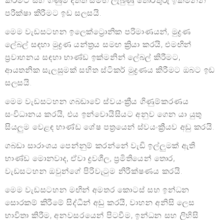
කිරීමට සහ ගිණුම් දත්ත සමඟ ලැබුණු තොරතුරු ඉක්මනින්
පරීක්ෂා කිරීමට ඉඩ සලසයි.
මෙම වැඩසටහන ඉලෙක්ට්‍රොනික පරිමාණයන්, මුද්‍රණ
ලේබල් සඳහා මුද්‍රණ යන්ත්‍රය සමඟ ක්‍රියා කරයි, එමඟින්
ප්‍රවාහනය සඳහා භාණ්ඩ ඉක්මනින් ලේබල් කිරීමට,
ආයතනික සැලසුමක් සහිත ස්ටිකර් මුද්‍රණය කිරීමට ඔබට ඉඩ
සලසයි.
මෙම වැඩසටහන ගබඩාවේ ස්වයංක්‍රීය ගිණුම්කරණය
සංවිධානය කරයි, එය ඉන්වොයිසියට අනුව ගෙන යා යුතු
සියලුම වෙළඳ භාණ්ඩ ශේෂ පත්‍රයෙන් ස්වයංක්‍රීයව අඩු කරයි.
ගබඩා සාරාංශය පෙන්නුම් කරන්නේ වැඩි ඉල්ලුමක් ඇති
භාණ්ඩ මොනවාද, ඒවා ද්‍රවශීල, ප්‍රමිතියෙන් තොර,
වැඩසටහන ඔවුන්ගේ පිරිවැටුම නිරීක්ෂණය කරයි.
මෙම වැඩසටහන මඟින් අමතර කොටස් සහ ඉන්ධන
සොරකම් කිරීමේ සිද්ධීන් අඩු කරයි, වාහන අනිසි ලෙස
භාවිතා කිරීම, අනවසරයෙන් පිටවීම, ඉන්ධන සහ ලිහිසි