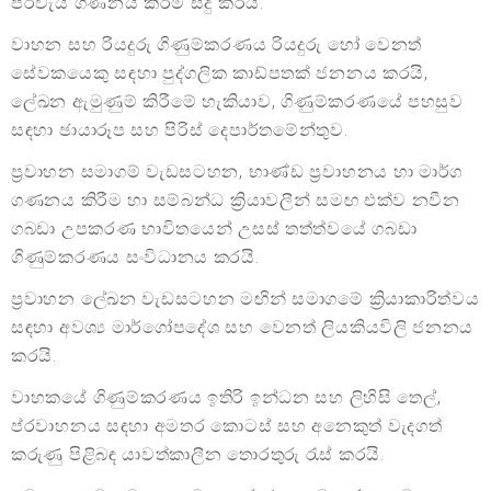
පිරිවැය ගණනය කිරීම සිදු කරයි.
වාහන සහ රියදුරු ගිණුම්කරණය රියදුරු හෝ වෙනත්
සේවකයෙකු සඳහා පුද්ගලික කාඩ්පතක් ජනනය කරයි,
ලේඛන ඇමුණුම් කිරීමේ හැකියාව, ගිණුම්කරණයේ පහසුව
සඳහා ඡායාරූප සහ පිරිස් දෙපාර්තමේන්තුව.
ප්‍රවාහන සමාගම් වැඩසටහන, භාණ්ඩ ප්‍රවාහනය හා මාර්ග
ගණනය කිරීම හා සම්බන්ධ ක්‍රියාවලීන් සමඟ එක්ව නවීන
ගබඩා උපකරණ භාවිතයෙන් උසස් තත්ත්වයේ ගබඩා
ගිණුම්කරණය සංවිධානය කරයි.
ප්‍රවාහන ලේඛන වැඩසටහන මඟින් සමාගමේ ක්‍රියාකාරිත්වය
සඳහා අවශ්‍ය මාර්ගෝපදේශ සහ වෙනත් ලියකියවිලි ජනනය
කරයි.
වාහකයේ ගිණුම්කරණය ඉතිරි ඉන්ධන සහ ලිහිසි තෙල්,
ප්රවාහනය සඳහා අමතර කොටස් සහ අනෙකුත් වැදගත්
කරුණු පිළිබඳ යාවත්කාලීන තොරතුරු රැස් කරයි.