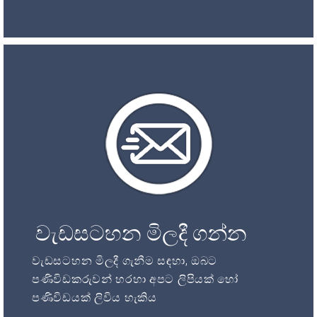
වැඩසටහන මිලදී ගන්න
වැඩසටහන මිලදී ගැනීම සඳහා, ඔබට
පණිවිඩකරුවන් හරහා අපට ලිපියක් හෝ
පණිවිඩයක් ලිවිය හැකිය