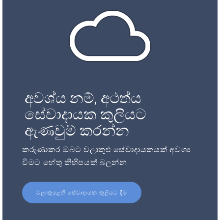
අවශ්ය නම්, අථත්ය
සේවාදායක කුලියට
ඇණවුම් කරන්න
කරුණාකර ඔබට වලාකුළු සේවාදායකයක් අවශ්‍ය
වීමට හේතු කිහිපයක් බලන්න.
වලාකුළෙහි සේවාදායක කුලියට දීම