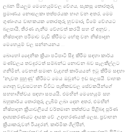
ලබන සියලුම මෙහෙයුම්වල වේගය, සැකසූ තොරතුරු
ප්‍රමාණය නොසලකා තත්පරයක භාග වන අතර, මෙම
ගුණාංගය වාහකයක තොරතුරු හුවමාරු වීමේ වේගයට
බලපායි, තීරණ ගැනීම වේගවත් කරයි සහ ඒ අනුව ,
නිෂ්පාදන පරිමාව වැඩි කිරීමට හේතු වන නිෂ්පාදන
මෙහෙයුම් වල සන්නයනය ...
බොහෝ දෛනික ක්‍රියා පටිපාටි සිදු කිරීම සඳහා කාර්ය
මණ්ඩලය තවදුරටත් සම්බන්ධ නොවන බව සැලකිල්ලට
ගනිමින්, වෙනත් සමාන වැදගත් කාර්යයන් ඉටු කිරීම සඳහා
“නැවත පුහුණු” කිරීමට මෙය ඔවුන්ට ඉඩ සලසයි. වාහක
ගොනු වැඩසටහන විවිධ පැතිකඩවල සේවකයින්ගේ
සහභාගීත්වය සඳහා සපයයි, එමඟින් මෙහෙයුම් සහ
බහුකාර්ය තොරතුරු ලැබීම් ලබා දෙන අතර, එමඟින්
නිෂ්පාදන ක්‍රියාවලියේ වර්තමාන තත්ත්වය පිළිබඳ පූර්ණ
දෘශ්‍යකරණයට දායක වේ. උදාහරණයක් ලෙස, ප්‍රවාහන
ක්‍රියාකරුවන් රියදුරන්, කාර්මික ශිල්පීන්,