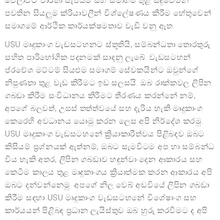
වේලාවට වාර්තා සැපයීම සහ සමාගම තුළ සිදුවෙමින්
පවතින සියලුම ක්රියාවලීන් විශ්ලේෂණය කිරීම හේතුවෙන්
සමාගමේ ආර්ථික කාර්යක්ෂමතාව වැඩි වනු ඇත.
USU මෘදුකාංග වැඩසටහනට ස්තූතියි, සම්බන්ධතා තොරතුරු
සහිත පාරිභෝගික පදනමක් සාදනු ලැබේ. වැඩසටහන්
ප්රවේශ මට්ටම් සියළුම සමාගම් සේවකයින්ට ඔවුන්ගේ
නිපුණතා තුළ වැඩ කිරීමට ඉඩ සලසයි. ඔබ රාක්කවල ලිපින
ගබඩා කිරීම සංවිධානය කිරීමට තීරණය කරන්නේ නම්,
අපගේ බලවත්, උසස් තත්ත්වයේ සහ දැරිය හැකි මෘදුකාංග
කෙරෙහි අවධානය යොමු කරන ලෙස අපි නිර්දේශ කරමු.
USU මෘදුකාංග වැඩසටහනේ ක්‍රියාකාරීත්වය පිළිබඳව ඔබට
කිසියම් ප්‍රශ්නයක් ඇත්නම්, ඔබට සැමවිටම අප හා සම්බන්ධ
විය හැකි අතර, ලිපින ගබඩාව හඳුන්වා දෙන ආකාරය සහ
කෙටිම කාලය තුළ මෘදුකාංගය ක්‍රියාත්මක කරන ආකාරය අපි
ඔබට දන්වන්නෙමු. අපගේ නිල වෙබ් අඩවියේ ලිපින ගබඩා
කිරීම සඳහා USU මෘදුකාංග වැඩසටහනේ විශේෂාංග සහ
කාර්යයන් පිළිබඳ ප්‍රධාන ලැයිස්තුව ඔබ හුරු කරවීමට ද අපි