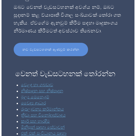
ඔබට වෙනත් වැඩසටහනක් අවශ්ය නම්, ඔබට
සූදානම් කළ ව්යාපෘති විශාල සංඛ්යාවක් තෝරා ගත
හැකිය. ඒවගේම ඇනවුම් කිරීම සඳහා මෘදුකාංගය
නිර්මාණය කිරීමටත් අවස්ථාව තිබෙනවා.
නව වැඩසටහනක් ඇණවුම් කරන්න
වෙනත් වැඩසටහනක් තෝරන්න
වෙළඳ හා ගබඩාව
නිෂ්පාදන සහ නිෂ්පාදන
මූල්‍ය මෙහෙයුම්
වෛද්‍ය ආධාර
රූපලාවන්‍ය කර්මාන්තය
ක්‍රීඩා සහ විනෝදාස්වාදය
කාර් සහ භාරදීම
මිනිසුන් සඳහා සේවාවන්
එක් එක් සංවිධානය සඳහා