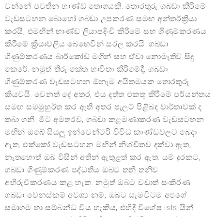
වන්නේ පවතින භාණ්ඩ තොගයකි. තොරතුරු ගබඩා කිරීමේ
වැඩසටහන බොහෝ ගබඩා උපකරණ සමඟ අන්තර්ක්‍රියා
කරයි, එමඟින් භාණ්ඩ ලියාපදිංචි කිරීමේ සහ ගිණුම්කරණය
කිරීමේ ක්‍රියාවලිය බෙහෙවින් සරල කරයි. ගබඩා
ගිණුම්කරණය බාර්කෝඩ් මගින් සහ ඒවා නොමැතිව සිදු
කෙරේ. නමුත් තීරු කේත භාවිතා කිරීමේදී, ගබඩා
ගිණුම්කරණ වැඩසටහන ඕනෑම අයිතමයක තොරතුරු
කියවයි. වෙනත් දේ අතර, එය දත්ත එකතු කිරීමේ පර්යන්තය
සමඟ සමමුහුර්ත කර ඇති අතර පැලට් පිළිබඳ වාර්තාවක් ද
තබා ගනී. මීට අමතරව, ගබඩා කළමණාකරණ වැඩසටහන
මඟින් ඔබේ සියලු ඉන්වෙන්ටරි විවිධ කාණ්ඩවලට බෙදා
ඇත, එක්කෝ වැඩසටහන මඟින් නිශ්චිතව දක්වා ඇත,
නැතහොත් ඔබ විසින් අතින් ඇතුළත් කර ඇත. යම් දුරකට,
ගබඩා ගිණුම්කරණ පද්ධතිය ඔබට තනි තනිව
අභිරුචිකරණය කළ හැක. නමුත් ඔබට වඩාත් සංකීර්ණ
ගබඩා වෙනස්කම් අවශ්‍ය නම්, ඔබට සැමවිටම අපගේ
සමාගම හා සම්බන්ධ විය හැකිය, එහිදී විශේෂ ists යින්