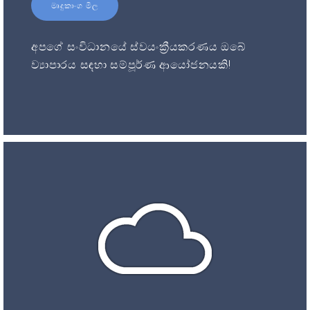
මෘදුකාංග මිල
අපගේ සංවිධානයේ ස්වයංක්‍රීයකරණය ඔබේ
ව්‍යාපාරය සඳහා සම්පූර්ණ ආයෝජනයකි!