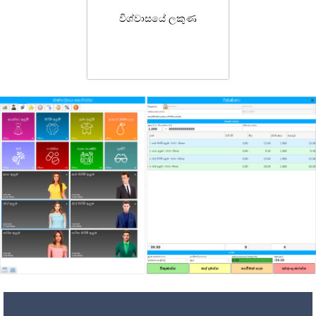
විශ්වාසයේ ලකුණ