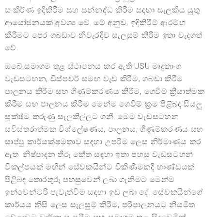
සංකීර්ණ ඉදිකිරීම සහ සන්නද්ධ කිරීම සඳහා සැලකිය යුතු
ආයෝජනයක් අවශ්‍ය වේ. මේ අනුව, ඉදිකිරීම් ආරම්භ
කිරීමට පෙර ගබඩාව නිවැරදිව සැලසුම් කිරීම ඉතා වැදගත්
වේ.
ඔබේ සමාගම තුළ ස්ථාපනය කර ඇති USU මෘදුකාංග
වැඩසටහන, ඩිස්පචර් සමඟ වැඩ කිරීම, ගබඩා කිරීම
පාලනය කිරීම සහ ගිණුම්කරණය කිරීම, ගෙවීම් ක්‍රියාත්මක
කිරීම සහ පාලනය කිරීම මෙන්ම ගෙවීම් ක්‍රම පිළිබඳ සියලු
සූක්ෂ්ම කරුණු සැලකිල්ලට ගනී. මෙම වැඩසටහන
සවිස්තරාත්මක විශ්ලේෂණය, පාලනය, ගිණුම්කරණය සහ
සාප්පු කාර්යක්ෂමතාව සඳහා උපරිම ලෙස නිර්මාණය කර
ඇත. නිෂ්පාදන තීරු කේත සඳහා ඉතා පහසු වැඩසටහන්
විකල්පයක් මඟින් සේවකයින්ට විකිණීමකදී භාණ්ඩයක්
පිළිබඳ තොරතුරු පහසුවෙන් ලබා ගැනීමට මෙන්ම
ඉන්වෙන්ටරි පැවැත්වීම සඳහා ඉඩ ලබා දේ. සේවකයින්ගේ
කාර්යය නිසි ලෙස සැලසුම් කිරීම, පරිපාලනයට නියමිත