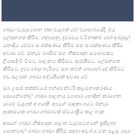
ගබඩා වැඩසටහන ඉතා වැදගත් වේ! ව්‍යාපාරයේදී, එය
ලේඛනගත කිරීම, ගනුදෙනු, ද්‍රව්‍යමය වටිනාකම් හෝ අරමුදල්
යනාදිය වේවා, සංරක්ෂණය කිරීම සහ සංරක්ෂණය කිරීම
අවශ්‍ය වේ. ඕනෑම වාණිජ සහ නිෂ්පාදන සමාගමකට
ලියාපදිංචි වීමට, පාලනය කිරීමට, සුරැකීමට, ලේඛනගත
කිරීමට, ද්‍රව්‍ය බෙදා හැරීමට සහ තවත් බොහෝ දේ කිරීමට
ඉඩ සලසන ගබඩා පද්ධතියක් අවශ්‍ය වේ.
ඔබ උසස් තත්ත්වයේ ඉන්වෙන්ටරි කළමනාකරණය
සොයන්නේද? ගබඩා පාලනය ව්‍යාපාර හොඳින් කරගෙන
යාමේ වැදගත් අංගයකි. අපගේ මෘදුකාංගයට ඕනෑම
ආකාරයක ගබඩා ගබඩාවක් ස්වයංක්‍රීය කළ හැක.
අපගේ ගබඩා නිෂ්පාදන පාලන වැඩසටහනේ ප්‍රතිලාභ
මොනවාද? ගබඩා ගබඩා කිරීම සඳහා අවශ්ය වන පළමු දෙය