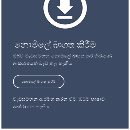
නොමිලේ බාගත කිරීම
ඔබට වැඩසටහන නොමිලේ බාගත කර නිරූපණ
ආකාරයෙන් වැඩ කළ හැකිය
නොමිලේ බාගත කිරීම
වැඩසටහන ආරම්භ කරන විට, ඔබට භාෂාව
තෝරා ගත හැකිය.