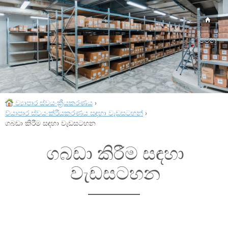
මෙනු
ව්‍යාපාර ස්වයංක්‍රීයකරණය
›
ව්යාපාර ස්වයංක්රීයකරණය සඳහා වැඩසටහන්
›
ගබඩා කිරීම සඳහා වැඩසටහන
ගබඩා කිරීම සඳහා
වැඩසටහන