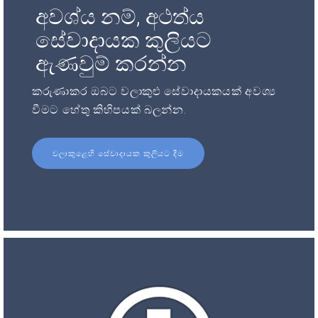
අවශ්ය නම්, අථත්ය
සේවාදායක කුලියට
ඇණවුම් කරන්න
කරුණාකර ඔබට වලාකුළු සේවාදායකයක් අවශ්‍ය
වීමට හේතු කිහිපයක් බලන්න.
වලාකුළෙහි සේවාදායක කුලියට දීම