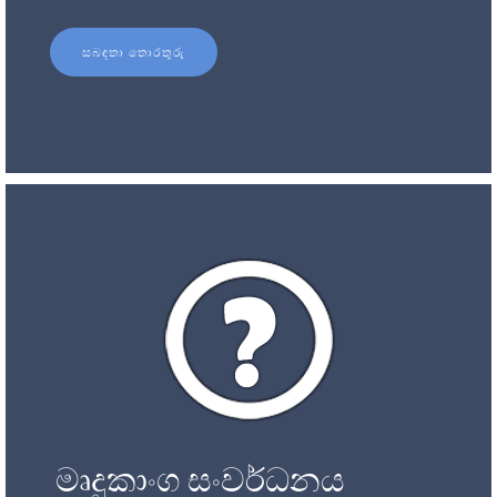
සබඳතා තොරතුරු
මෘදුකාංග සංවර්ධනය