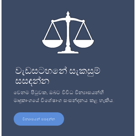
වැඩසටහනේ සැකසුම්
සසඳන්න
වෙනම පිටුවක, ඔබට විවිධ වින්‍යාසයන්හි
මෘදුකාංගයේ විශේෂාංග සංසන්දනය කළ හැකිය.
වින්‍යාසයන් සසඳන්න