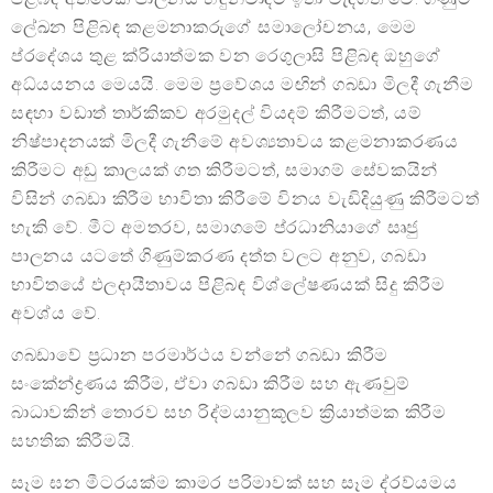
ලේඛන පිළිබඳ කළමනාකරුගේ සමාලෝචනය, මෙම
ප්රදේශය තුළ ක්රියාත්මක වන රෙගුලාසි පිළිබඳ ඔහුගේ
අධ්යයනය මෙයයි. මෙම ප්‍රවේශය මඟින් ගබඩා මිලදී ගැනීම
සඳහා වඩාත් තාර්කිකව අරමුදල් වියදම් කිරීමටත්, යම්
නිෂ්පාදනයක් මිලදී ගැනීමේ අවශ්‍යතාවය කළමනාකරණය
කිරීමට අඩු කාලයක් ගත කිරීමටත්, සමාගම් සේවකයින්
විසින් ගබඩා කිරීම භාවිතා කිරීමේ විනය වැඩිදියුණු කිරීමටත්
හැකි වේ. මීට අමතරව, සමාගමේ ප්රධානියාගේ සෘජු
පාලනය යටතේ ගිණුම්කරණ දත්ත වලට අනුව, ගබඩා
භාවිතයේ ඵලදායීතාවය පිළිබඳ විශ්ලේෂණයක් සිදු කිරීම
අවශ්ය වේ.
ගබඩාවේ ප්‍රධාන පරමාර්ථය වන්නේ ගබඩා කිරීම
සංකේන්ද්‍රණය කිරීම, ඒවා ගබඩා කිරීම සහ ඇණවුම්
බාධාවකින් තොරව සහ රිද්මයානුකූලව ක්‍රියාත්මක කිරීම
සහතික කිරීමයි.
සෑම ඝන මීටරයක්ම කාමර පරිමාවක් සහ සෑම ද්රව්යමය