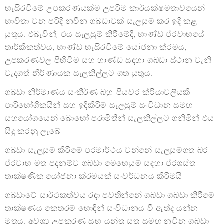
හැසිරවීමේ උපකරණයක්ම උපරිම කාර්යක්ෂමතාවයෙන්
භාවිතා වන පරිදි නවීන ගබඩාවක් සැලසුම් කර ඉදි කළ
යුතුය. එබැවින්, එය සැලසුම් කිරීමේදී, භාණ්ඩ ප්රවාහයේ
තාර්කිකත්වය, භාණ්ඩ හැසිරවීමේ යෝජනා ක්රමය,
උපකරණවල පිහිටීම සහ භාණ්ඩ සඳහා ගබඩා ස්ථාන වැනි
වැදගත් නිර්ණායක සැලකිල්ලට ගත යුතුය.
ගබඩා නිර්මාණය සංකීර්ණ බහු-පියවර ක්රියාවලියකි.
පාරිභෝගිකයින් සහ ඉදිකිරීම් සැලසුම් සංවිධාන සමඟ
සහයෝගයෙන් බොහෝ පරාමිතීන් සැලකිල්ලට ගනිමින් එය
සිදු කරනු ලැබේ.
ගබඩා සැලසුම් කිරීමේ පරමාර්ථය වන්නේ සැලසුම්ගත බර
ප්රවාහ මත පදනම්ව ගබඩා මෙහෙයුම් සඳහා ප්රශස්ත
තාක්ෂණික යෝජනා ක්රමයක් සංවර්ධනය කිරීමයි.
ගබඩාවේ සාර්ථකත්වය රඳා පවතින්නේ ගබඩා ගබඩා කිරීමේ
තාක්ෂණය කෙතරම් හොඳින් සංවිධානය වී ඇත්ද යන්න
මතය. අවශ්‍ය උපකරණ සහ යන්ත්‍ර සූත්‍ර සමඟ නවීන ගබඩා