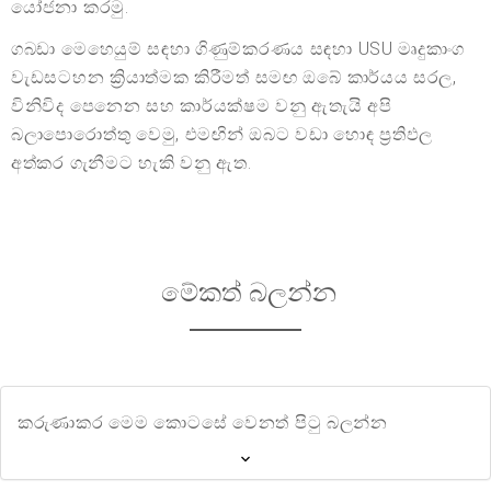
යෝජනා කරමු.
ගබඩා මෙහෙයුම් සඳහා ගිණුම්කරණය සඳහා USU මෘදුකාංග
වැඩසටහන ක්‍රියාත්මක කිරීමත් සමඟ ඔබේ කාර්යය සරල,
විනිවිද පෙනෙන සහ කාර්යක්ෂම වනු ඇතැයි අපි
බලාපොරොත්තු වෙමු, එමඟින් ඔබට වඩා හොඳ ප්‍රතිඵල
අත්කර ගැනීමට හැකි වනු ඇත.
මේකත් බලන්න
කරුණාකර මෙම කොටසේ වෙනත් පිටු බලන්න