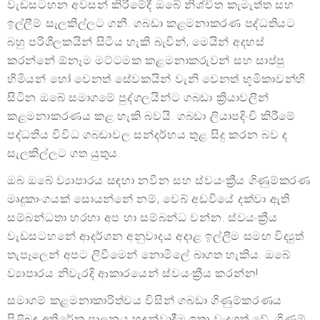
වැඩසටහන අවසන් කිරීමේදී ඔබේ නිශ්චිත කැමැත්ත සහ
ඉල්ලීම් සැලකිල්ලට ගනී. ගබඩා කළමනාකරණ පද්ධතියට
බහු පරිශීලකයින් සිටිය හැකි බැවින්, මෙයින් අදහස්
කරන්නේ ඕනෑම මට්ටමක කළමනාකරුවන් සහ සාප්පු
හිමියන් හෝ වෙනත් සේවකයින් වැනි වෙනත් භූමිකාවන්හි
සිටින ඔබේ සමාගමේ පුද්ගලයින්ට ගබඩා ක්‍රියාවලීන්
කළමනාකරණය කළ හැකි බවයි. ගබඩා ලියාපදිංචි කිරීමේ
පද්ධතිය විවිධ ගබඩාවල සන්දර්භය තුළ සිදු කරන බව ද
සැලකිල්ලට ගත යුතුය.
ඔබ ඔබේ ව්‍යාපාරය සඳහා නවීන සහ ස්වයංක්‍රීය ගිණුම්කරණ
මෘදුකාංගයක් සොයන්නේ නම්, වෙබ් අඩවියේ දක්වා ඇති
සම්බන්ධතා හරහා අප හා සම්බන්ධ වන්න. ස්වයංක්‍රීය
වැඩසටහනේ ආදර්ශන අනුවාදය අදාළ ඉල්ලීම සමඟ විද්‍යුත්
තැපෑලෙන් අපට ලිවීමෙන් නොමිලේ බාගත හැකිය. ඔබේ
ව්‍යාපාරය නිවැරදි ආකාරයෙන් ස්වයංක්‍රීය කරන්න!
සමාගම් කළමනාකාරිත්වය විසින් ගබඩා ගිණුම්කරණය
පිළිබඳ අතිරේක පාලනය හඳුන්වාදීම ඉතා වැදගත් වේ. ගිණුම්