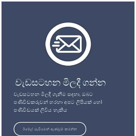
වැඩසටහන මිලදී ගන්න
වැඩසටහන මිලදී ගැනීම සඳහා, ඔබට
පණිවිඩකරුවන් හරහා අපට ලිපියක් හෝ
පණිවිඩයක් ලිවිය හැකිය
ඊමේල් යැවීමෙන් ඇණවුම් කරන්න