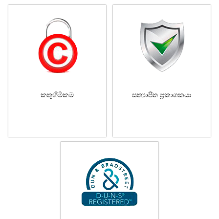
කතුහිමිකම
සත්‍යාපිත ප්‍රකාශකයා