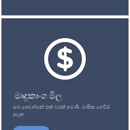
මෘදුකාංග මිල
ඔබ ගෙවන්නේ එක් වරක් පමණි. මාසික ගෙවීම්
නැත!