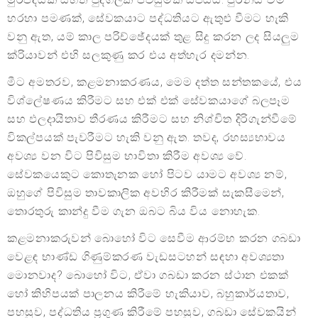
හරහා පමණක්, සේවකයාට පද්ධතියට ඇතුළු වීමට හැකි
වනු ඇත, යම් කාල පරිච්ඡේදයක් තුළ සිදු කරන ලද සියලුම
ක්රියාවන් එහි සලකුණු කර එය අත්හැර දමන්න.
මීට අමතරව, කළමනාකරණය, මෙම දත්ත සන්තකයේ, එය
විශ්ලේෂණය කිරීමට සහ එක් එක් සේවකයාගේ බලපෑම
සහ ඵලදායිතාව තීරණය කිරීමට සහ නිශ්චිත දිරිගැන්වීමේ
විකල්පයක් පැවරීමට හැකි වනු ඇත. තවද, රහස්‍යභාවය
අවශ්‍ය වන විට පිවිසුම භාවිතා කිරීම අවශ්‍ය වේ.
සේවකයෙකුට කොතැනක හෝ පිටව යාමට අවශ්‍ය නම්,
ඔහුගේ පිවිසුම තාවකාලික අවහිර කිරීමක් සැකසීමෙන්,
තොරතුරු කාන්දු වීම ගැන ඔබට බිය විය නොහැක.
කළමනාකරුවන් බොහෝ විට සෙවීම ආරම්භ කරන ගබඩා
වෙළඳ භාණ්ඩ ගිණුම්කරණ වැඩසටහන් සඳහා අවශ්‍යතා
මොනවාද? බොහෝ විට, ඒවා ගබඩා කරන ස්ථාන එකක්
හෝ කිහිපයක් පාලනය කිරීමේ හැකියාව, බහුකාර්යතාව,
පහසුව, පද්ධතිය ප්‍රගුණ කිරීමේ පහසුව, ගබඩා සේවකයින්