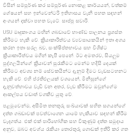
විසින් සම්පූර්ණ කර සම්පූර්ණ නොකළ කාර්යයන්, වත්කම්
ශේෂයන් සහ ඉන්වෙන්ටරි ඉතිහාසය වැනි පහත සඳහන්
අංගයන් දක්වා පහත වැටේ. සාප්පු සවාරි.
USU මෘදුකාංගය මඟින් ගබඩාවේ භාණ්ඩ පාලනය ප්‍රශස්ත
කිරීමට හැකි වේ. ක්‍රියාකාරීත්වය ව්‍යවසායකයින් ඉතා අගය
කරන ඉතා සරල බව, සංක්ෂිප්තභාවය සහ විශිෂ්ට
ක්‍රියාකාරීත්වය මගින් කැපී පෙනේ. ඊට අමතරව, සියලුම
පුද්ගලයින්ගේ ක්‍රියාවන් සුරැකීමට මෙන්ම හදිසි දෙයක්
කිරීමට අවශ්‍ය නම් සේවකයින්ට දැනුම් දීමට වැඩසටහනට
හැකි වේ. එහි ප්රතිඵලයක් වශයෙන්, මිනිසුන්ගේ
දැනුවත්භාවය වැඩි වන අතර, වැඩ කිරීමට ඔවුන්ගේම
ආකල්පය වඩාත් වගකිව යුතු වේ.
පළමුවෙන්ම, අසීමිත තනතුරු සංඛ්යාවක් සහිත සගයන්ගේ
දත්ත ගබඩාවක් පවත්වාගෙන යාමේ හැකියාව සඳහන් කිරීම
වැදගත්ය. එක් එක් පාරිභෝගික සහ විකුණුම් දත්ත සමුදාය
අනුව, ඔබට අවශ්ය රැකියා තොරතුරු ගොඩක් ඉතිරි කර ගත