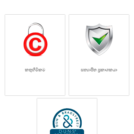
කතුහිමිකම
සත්‍යාපිත ප්‍රකාශකයා