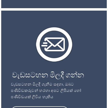
වැඩසටහන මිලදී ගන්න
වැඩසටහන මිලදී ගැනීම සඳහා, ඔබට
පණිවිඩකරුවන් හරහා අපට ලිපියක් හෝ
පණිවිඩයක් ලිවිය හැකිය