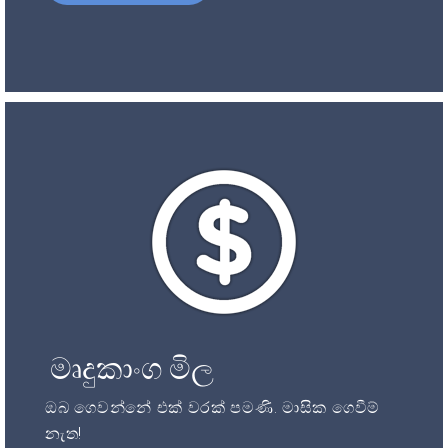
මෘදුකාංග මිල
ඔබ ගෙවන්නේ එක් වරක් පමණි. මාසික ගෙවීම්
නැත!