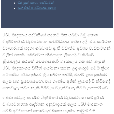
මිනිසුන් සඳහා සේවාවන්
එක් එක් සංවිධානය සඳහා
USU මෘදුකාංග පද්ධතියේ පදනම මත ගබඩා බඩු තොග
ගිණුම්කරණ වැඩසටහන සංවර්ධනය කරන ලදී. එය සාර්ථක
ව්‍යාපාරයක් සඳහා ගබඩාවේ ඇති වඩාත්ම අවශ්‍ය වැඩසටහන්
වලින් එකකි. ගබඩාවක නිෂ්පාදන ලියාපදිංචි කිරීමේ
ක්‍රියාවලිය තරමක් වෙහෙසකාරී හා කාලය ගත වේ. නමුත්
USU මෘදුකාංගය විසින් යෝජනා කරන ලද යෙදුම මෙම ක්‍රියා
පටිපාටිය ස්වයංක්‍රීයව ක්‍රියාත්මක කරයි, එනම් ඉතා සූක්ෂම
ලෙස සහ ප්‍රවේශමෙන්, එය භාණ්ඩ අතින් ලියාපදිංචි කිරීමේදී
නොවැළැක්විය හැකි පිරිවැය වළක්වා ගැනීමට උපකාරී වේ.
ගබඩා වෙළඳ භාණ්ඩ ගිණුම්කරණ වැඩසටහන සම්පූර්ණ
වැඩසටහනක ආදර්ශන අනුවාදයක් ලෙස USU මෘදුකාංග
වෙබ් අඩවියෙන් නොමිලේ බාගත හැකිය. නමුත් එහි