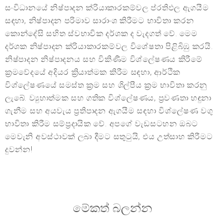
සංවිධානයේ නිෂ්පාදන ක්රියාකාරකම්වල ප්රතිඵල ඇගයීම
සඳහා, නිෂ්පාදන පරිමාව සාරාංශ කිරීමට භාවිතා කරන
කොන්දේසි සහිත ස්වභාවික දර්ශක ද වැදගත් වේ. මෙම
දර්ශක නිෂ්පාදන ක්රියාකාරකම්වල විශේෂතා පිළිබිඹු කරයි.
නිෂ්පාදන නිෂ්පාදනය සහ විකිණීම විශ්ලේෂණය කිරීමේ
ක්‍රමවේදයේ අදියර ක්‍රියාත්මක කිරීම සඳහා, ආර්ථික
විශ්ලේෂණයේ සමස්ත ක්‍රම සහ ශිල්පීය ක්‍රම භාවිතා කරනු
ලැබේ. ව්‍යුහාත්මක සහ ගතික විශ්ලේෂණය, ප්‍රවණතා හඳුනා
ගැනීම සහ අයවැය ප්‍රතිපාදන ඇගයීම සඳහා විශ්ලේෂණ වගු
භාවිතා කිරීම සම්ප්‍රදායික වේ. අපගේ වැඩසටහන ඔබට
මෙවැනි අවස්ථාවක් ලබා දීමට සතුටුයි, එය උත්සාහ කිරීමට
දුවන්න!
මේකත් බලන්න