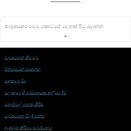
කරුණාකර මෙම කොටසේ වෙනත් පිටු බලන්න
වැඩසටහන් තිර රුව
වින්‍යාසයන් සසඳන්න
මෘදුකාංග මිල
වලාකුළෙහි සේවාදායක කුලියට දීම
නොමිලේ බාගත කිරීම
වැඩසටහන මිලදී ගන්න
ඇණවුම් කිරීමට සංවර්ධනය