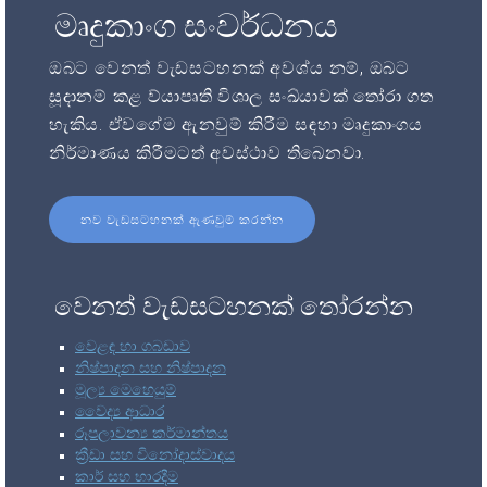
මෘදුකාංග සංවර්ධනය
ඔබට වෙනත් වැඩසටහනක් අවශ්ය නම්, ඔබට
සූදානම් කළ ව්යාපෘති විශාල සංඛ්යාවක් තෝරා ගත
හැකිය. ඒවගේම ඇනවුම් කිරීම සඳහා මෘදුකාංගය
නිර්මාණය කිරීමටත් අවස්ථාව තිබෙනවා.
නව වැඩසටහනක් ඇණවුම් කරන්න
වෙනත් වැඩසටහනක් තෝරන්න
වෙළඳ හා ගබඩාව
නිෂ්පාදන සහ නිෂ්පාදන
මූල්‍ය මෙහෙයුම්
වෛද්‍ය ආධාර
රූපලාවන්‍ය කර්මාන්තය
ක්‍රීඩා සහ විනෝදාස්වාදය
කාර් සහ භාරදීම