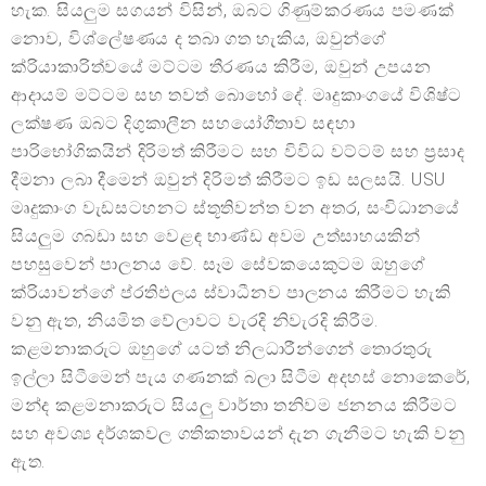
හැක. සියලුම සගයන් විසින්, ඔබට ගිණුම්කරණය පමණක්
නොව, විශ්ලේෂණය ද තබා ගත හැකිය, ඔවුන්ගේ
ක්රියාකාරිත්වයේ මට්ටම තීරණය කිරීම, ඔවුන් උපයන
ආදායම් මට්ටම සහ තවත් බොහෝ දේ. මෘදුකාංගයේ විශිෂ්ට
ලක්ෂණ ඔබට දිගුකාලීන සහයෝගීතාව සඳහා
පාරිභෝගිකයින් දිරිමත් කිරීමට සහ විවිධ වට්ටම් සහ ප්‍රසාද
දීමනා ලබා දීමෙන් ඔවුන් දිරිමත් කිරීමට ඉඩ සලසයි. USU
මෘදුකාංග වැඩසටහනට ස්තූතිවන්ත වන අතර, සංවිධානයේ
සියලුම ගබඩා සහ වෙළඳ භාණ්ඩ අවම උත්සාහයකින්
පහසුවෙන් පාලනය වේ. සෑම සේවකයෙකුටම ඔහුගේ
ක්රියාවන්ගේ ප්රතිඵලය ස්වාධීනව පාලනය කිරීමට හැකි
වනු ඇත, නියමිත වේලාවට වැරදි නිවැරදි කිරීම.
කළමනාකරුට ඔහුගේ යටත් නිලධාරීන්ගෙන් තොරතුරු
ඉල්ලා සිටීමෙන් පැය ගණනක් බලා සිටීම අදහස් නොකෙරේ,
මන්ද කළමනාකරුට සියලු වාර්තා තනිවම ජනනය කිරීමට
සහ අවශ්‍ය දර්ශකවල ගතිකතාවයන් දැන ගැනීමට හැකි වනු
ඇත.