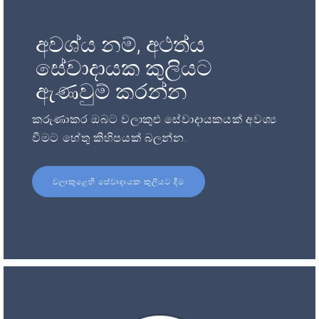
අවශ්ය නම්, අථත්ය
සේවාදායක කුලියට
ඇණවුම් කරන්න
කරුණාකර ඔබට වලාකුළු සේවාදායකයක් අවශ්‍ය
වීමට හේතු කිහිපයක් බලන්න.
වලාකුළෙහි සේවාදායක කුලියට දීම