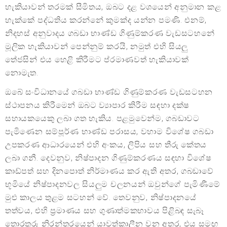
හැකියාවන් තරමක් සීමිතය, ඔබට දළ වශයෙන් අනුමාන කළ
හැක්කේ පද්ධතිය කරන්නේ කුමක්ද යන්න පමණි. එනම්,
නිදහස් අනුවාදය ගබඩා භාණ්ඩ ගිණුම්කරණ වැඩසටහනේ
මූලික හැකියාවන් පෙන්නුම් කරයි, නමුත් එහි සියලු
තේජසින් එය හෙළි කිරීමට ප්රමාණවත් හැකියාවක්
නොමැත.
ඔබේ සංවිධානයේ ගබඩා භාණ්ඩ ගිණුම්කරණ වැඩසටහන
ස්ථාපනය කිරීමෙන් ඔබට ව්‍යාපාර කිරීම සඳහා දක්ෂ
සහායකයෙකු ලබා ගත හැකිය. පළමුවෙන්ම, ගබඩාවට
පැමිණෙන සම්පූර්ණ භාණ්ඩ පරාසය, වහාම විශේෂ ගබඩා
උපකරණ ආධාරයෙන් එහි අංකය, ලිපිය සහ තීරු කේතය
ලබා ගනී. දෙවනුව, නිෂ්පාදන ගිණුම්කරණය සඳහා විශේෂ
කාඩ්පත් සහ දිනපොත් නිර්මාණය කර ඇති අතර, ගබඩාවේ
භූමියේ නිෂ්පාදනවල සියලුම චලනයන් ඔවුන්ගේ පැමිණීමේ
මුළු කාලය තුළම සටහන් වේ. තෙවනුව, නිෂ්පාදනයේ
තත්වය, එහි ප්‍රමාණය සහ ගුණාත්මකභාවය පිළිබඳ සැබෑ
තොරතුරු නිරන්තරයෙන් යාවත්කාලීන වන අතර, එය සමඟ