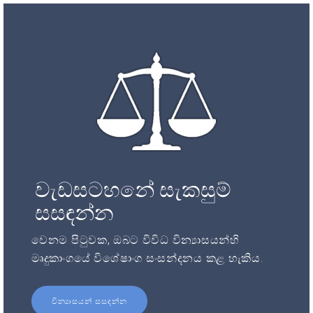
වැඩසටහනේ සැකසුම්
සසඳන්න
වෙනම පිටුවක, ඔබට විවිධ වින්‍යාසයන්හි
මෘදුකාංගයේ විශේෂාංග සංසන්දනය කළ හැකිය.
වින්‍යාසයන් සසඳන්න