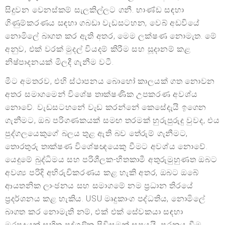
සිදුවන වෙනස්කම් සැලකිල්ලට ගනී. භාණ්ඩ සඳහා
ගිණුම්කරණය සඳහා ගබඩා වැඩසටහන, වෙබ් අඩවියේ
නොමිලේ බාගත කර ඇති අතර, මෙම ලක්ෂණ නොමැත. මේ
අනුව, එක් වරක් මුදල් වියදම් කිරීම සහ සූදානම් කළ
නිෂ්පාදනයක් මිලදී ගැනීම වටී.
මීට අමතරව, එහි ස්ථාපනය බොහෝ කාලයක් ගත නොවන
අතර සමාගමෙන් විශේෂ තාක්ෂණික උපකරණ අවශ්ය
නොවේ. වැඩසටහනේ වැඩ කරන්නේ කෙසේදැයි ඉගෙන
ගැනීමට, ඔබ පරිගණකයක් සමඟ තරමක් හුරුපුරුදු වුවද, එය
පුද්ගලයෙකුගේ බලය තුළ ඇති බව තේරුම් ගැනීමට,
තොරතුරු තාක්ෂණ විශේෂඥයෙකු වීමට අවශ්ය නොවේ.
යෙදුමේ බුද්ධිමය සහ පරිශීලක-හිතකාමී අතුරුමුහුණත ඔබට
අවශ්‍ය පරිදි අභිරුචිකරණය කළ හැකි අතර, ඔබට ඔබේ
ආයතනික ලාංඡනය සහ සමාගමේ නම ප්‍රධාන තිරයේ
ප්‍රදර්ශනය කළ හැකිය. USU මෘදුකාංග පද්ධතිය, නොමිලේ
බාගත කර නොමැති නම්, එක් එක් සේවකයා සඳහා
මුරපදයක් සහිත පුද්ගලික පිවිසුමක් සපයයි. පුරනය වීම