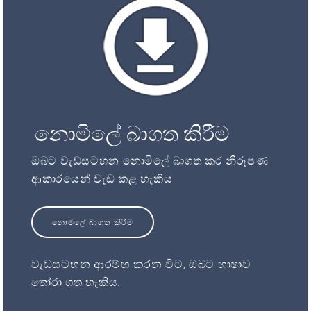
නොමිලේ බාගත කිරීම
ඔබට වැඩසටහන නොමිලේ බාගත කර නිරූපණ
ආකාරයෙන් වැඩ කළ හැකිය
නොමිලේ බාගත කිරීම
වැඩසටහන ආරම්භ කරන විට, ඔබට භාෂාව
තෝරා ගත හැකිය.