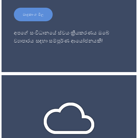
මෘදුකාංග මිල
අපගේ සංවිධානයේ ස්වයංක්‍රීයකරණය ඔබේ
ව්‍යාපාරය සඳහා සම්පූර්ණ ආයෝජනයකි!