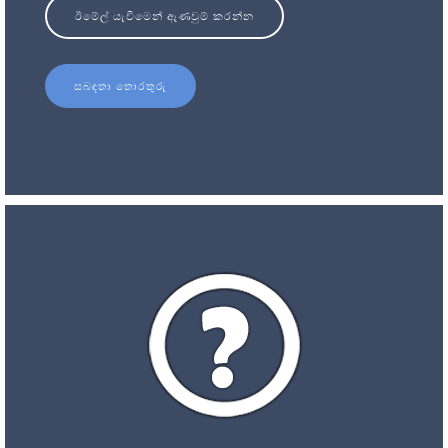
ඊමේල් යැවීමෙන් ඇණවුම් කරන්න
සබඳතා තොරතුරු