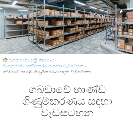
මෙනු
ව්‍යාපාර ස්වයංක්‍රීයකරණය
›
ව්යාපාර ස්වයංක්රීයකරණය සඳහා වැඩසටහන්
›
ගබඩාවේ භාණ්ඩ ගිණුම්කරණය සඳහා වැඩසටහන
ගබඩාවේ භාණ්ඩ
ගිණුම්කරණය සඳහා
වැඩසටහන