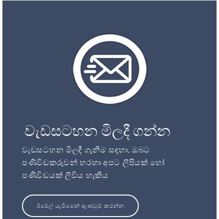
වැඩසටහන මිලදී ගන්න
වැඩසටහන මිලදී ගැනීම සඳහා, ඔබට
පණිවිඩකරුවන් හරහා අපට ලිපියක් හෝ
පණිවිඩයක් ලිවිය හැකිය
ඊමේල් යැවීමෙන් ඇණවුම් කරන්න