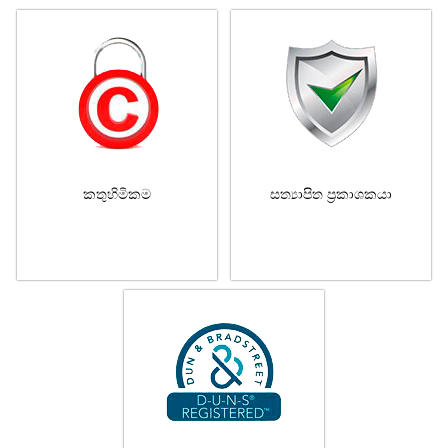
කතුහිමිකම
සත්‍යාපිත ප්‍රකාශකයා