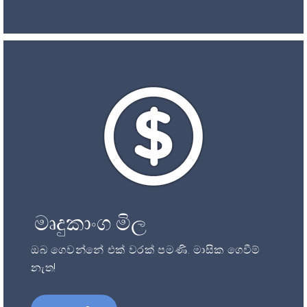
මෘදුකාංග මිල
ඔබ ගෙවන්නේ එක් වරක් පමණි. මාසික ගෙවීම්
නැත!