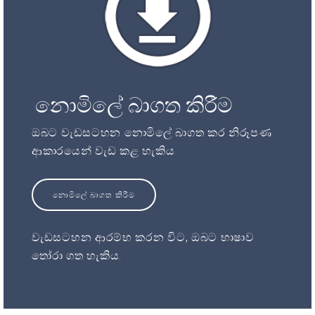
නොමිලේ බාගත කිරීම
ඔබට වැඩසටහන නොමිලේ බාගත කර නිරූපණ
ආකාරයෙන් වැඩ කළ හැකිය
නොමිලේ බාගත කිරීම
වැඩසටහන ආරම්භ කරන විට, ඔබට භාෂාව
තෝරා ගත හැකිය.