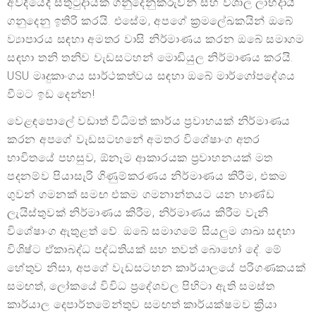
අවදියේදී සතුටුදායක ගනුදෙනුකරුවන් සහ විශාල ලාභදායී
ගනුදෙනු ඉතිරි කරයි. එසේම, අපගේ ක්‍රමලේඛකයින් ඔබේ
ව්‍යාපාරය සඳහා අමතර වාසි නිර්මාණය කරන ඔබේ සමාගම
සඳහා තනි තනිව වැඩසටහන් මොඩියුල නිර්මාණය කරයි.
USU මෘදුකාංගය සාර්ථකත්වය සඳහා ඔබේ මාර්ගෝපදේශය
වීමට ඉඩ දෙන්න!
වෙළඳපොලේ වඩාත් විධිමත් කාර්ය ප්‍රවාහයක් නිර්මාණය
කරන අපගේ වැඩසටහනේ අමතර විශේෂාංග අතර
භාවිතයේ පහසුව, ඕනෑම ආකාරයක ප්‍රවාහනයක් මත
පදනම්ව පියාසැරි ගිණුම්කරණය නිර්මාණය කිරීම, එකම
ගුවන් ගමනක් සමඟ එකම ගමනාන්තයට යන භාණ්ඩ
ලැයිස්තුවක් නිර්මාණය කිරීම, නිර්මාණය කිරීම වැනි
විශේෂාංග ඇතුළත් වේ. ඔබේ සමාගමේ සියලුම ශාඛා සඳහා
විශිෂ්ට ඒකාබද්ධ පද්ධතියක් සහ තවත් බොහෝ දේ. මේ
හේතුව නිසා, අපගේ වැඩසටහන කාර්යාලයේ පරිගණකයක්
සමඟත්, ලෝකයේ විවිධ ප්‍රදේශවල පිහිටා ඇති සමස්ත
කාර්යාල දෙපාර්තමේන්තුව සමඟත් කාර්යක්ෂමව ක්‍රියා