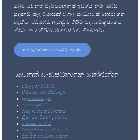
ඔබට වෙනත් වැඩසටහනක් අවශ්ය නම්, ඔබට
සූදානම් කළ ව්යාපෘති විශාල සංඛ්යාවක් තෝරා ගත
හැකිය. ඒවගේම ඇනවුම් කිරීම සඳහා මෘදුකාංගය
නිර්මාණය කිරීමටත් අවස්ථාව තිබෙනවා.
නව වැඩසටහනක් ඇණවුම් කරන්න
වෙනත් වැඩසටහනක් තෝරන්න
වෙළඳ හා ගබඩාව
නිෂ්පාදන සහ නිෂ්පාදන
මූල්‍ය මෙහෙයුම්
වෛද්‍ය ආධාර
රූපලාවන්‍ය කර්මාන්තය
ක්‍රීඩා සහ විනෝදාස්වාදය
කාර් සහ භාරදීම
මිනිසුන් සඳහා සේවාවන්
එක් එක් සංවිධානය සඳහා