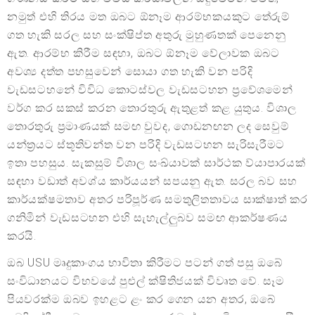
නමුත් එහි තිරය මත ඔබට ඕනෑම ආරම්භකයකුට තේරුම්
ගත හැකි සරල සහ සංක්ෂිප්ත අතුරු මුහුණතක් පෙනෙනු
ඇත. ආරම්භ කිරීම සඳහා, ඔබට ඕනෑම වේලාවක ඔබට
අවශ්‍ය දත්ත පහසුවෙන් සොයා ගත හැකි වන පරිදි
වැඩසටහනේ විවිධ කොටස්වල වැඩසටහන ප්‍රවේශමෙන්
වර්ග කර සකස් කරන තොරතුරු ඇතුළත් කළ යුතුය. විශාල
තොරතුරු ප්‍රමාණයක් සමඟ වුවද, ගොඩනඟන ලද සෙවුම්
යන්ත්‍රයට ස්තූතිවන්ත වන පරිදි වැඩසටහන සැරිසැරීමට
ඉතා පහසුය. සැකසුම් විශාල සංඛ්යාවක් සාර්ථක ව්යාපාරයක්
සඳහා වඩාත් අවශ්ය කාර්යයන් සපයනු ඇත. සරල බව සහ
කාර්යක්ෂමතාව අතර පරිපූර්ණ සමතුලිතතාවය සාක්ෂාත් කර
ගනිමින් වැඩසටහන එහි සැහැල්ලුබව සමඟ ආකර්ෂණය
කරයි.
ඔබ USU මෘදුකාංගය භාවිතා කිරීමට පටන් ගත් පසු ඔබේ
සංවිධානයට විභවයේ පුළුල් ක්ෂිතිජයක් විවෘත වේ. සෑම
පියවරක්ම ඔබව ඉහළට ළං කර ගෙන යන අතර, ඔබේ