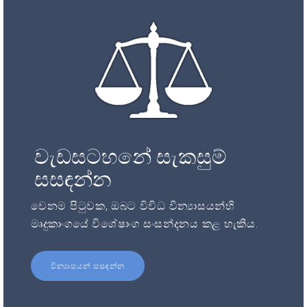
වැඩසටහනේ සැකසුම්
සසඳන්න
වෙනම පිටුවක, ඔබට විවිධ වින්‍යාසයන්හි
මෘදුකාංගයේ විශේෂාංග සංසන්දනය කළ හැකිය.
වින්‍යාසයන් සසඳන්න