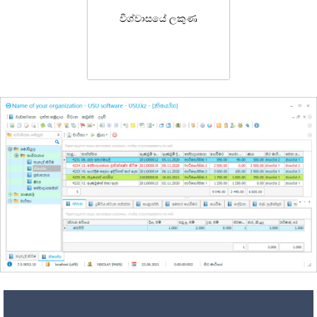
විශ්වාසයේ ලකුණ