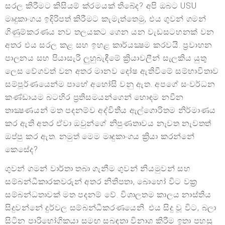
සරල කිරීමට කිසියම් ක්රමයක් තිබේද? අපි ඔබට USU
මෘදුකාංගය ඉදිරිපත් කිරීමට කැමැත්තෙමු, එය ගුවන් ගමන්
ගිණුම්කරණය නව තලයකට ගෙන යන වැඩසටහනක් වන
අතර එය සරල කළ සහ ඉහළ කාර්යක්‍ෂම කරවයි. ප්‍රවාහන
පාලනය සහ පියාසැරි ලුහුබැඳීමේ ක්‍රියාවලීන් සැලකිය යුතු
ලෙස වේගවත් වන අතර මානව දෝෂ ඇතිවීමේ සම්භාවිතාව
සම්පූර්ණයෙන්ම පාහේ අහෝසි වනු ඇත. අපගේ සංවර්ධන
කණ්ඩායම බටහිර ප්‍රතිසමයන්ගෙන් හොඳම නවීන
තාක්‍ෂණයන් මත පදනම්ව අද්විතීය ඇල්ගොරිතම නිර්මාණය
කර ඇති අතර ඒවා ඔවුන්ගේ නිපුණතාවය නැවත නැවතත්
ඔප්පු කර ඇත. නමුත් මෙම මෘදුකාංගය ක්‍රියා කරන්නේ
කෙසේද?
ගුවන් ගමන් වාර්තා තබා ගැනීම ගුවන් නියමුවන් සහ
සම්බන්ධීකාරකවරුන් අතර නිතිපතා, බොහෝ විට වක්‍ර
සම්බන්ධතාවක් මත පදනම් වේ. විශාලතම කාලය නාස්තිය
සිදුවන්නේ දුර්වල සම්බන්ධීකරණයෙනි. එය සිදු වූ විට, බලා
සිටින පාරිභෝගිකයා සමඟ සබඳතා විනාශ කිරීම ඉතා පහසු