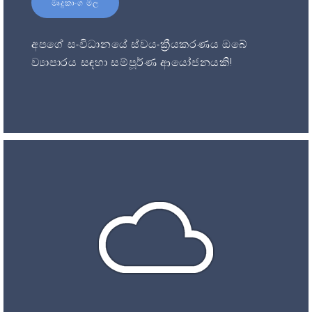
මෘදුකාංග මිල
අපගේ සංවිධානයේ ස්වයංක්‍රීයකරණය ඔබේ
ව්‍යාපාරය සඳහා සම්පූර්ණ ආයෝජනයකි!