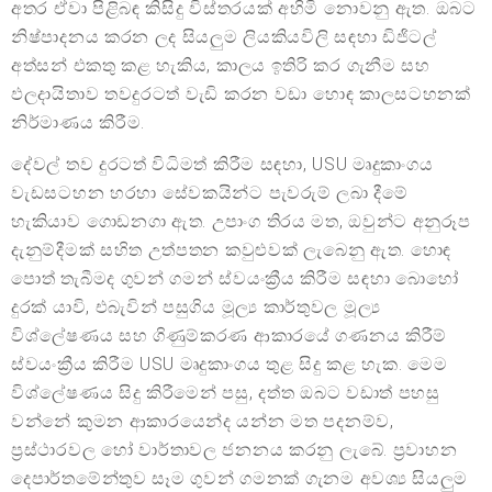
අතර ඒවා පිළිබඳ කිසිදු විස්තරයක් අහිමි නොවනු ඇත. ඔබට
නිෂ්පාදනය කරන ලද සියලුම ලියකියවිලි සඳහා ඩිජිටල්
අත්සන් එකතු කළ හැකිය, කාලය ඉතිරි කර ගැනීම සහ
ඵලදායිතාව තවදුරටත් වැඩි කරන වඩා හොඳ කාලසටහනක්
නිර්මාණය කිරීම.
දේවල් තව දුරටත් විධිමත් කිරීම සඳහා, USU මෘදුකාංගය
වැඩසටහන හරහා සේවකයින්ට පැවරුම් ලබා දීමේ
හැකියාව ගොඩනගා ඇත. උපාංග තිරය මත, ඔවුන්ට අනුරූප
දැනුම්දීමක් සහිත උත්පතන කවුළුවක් ලැබෙනු ඇත. හොඳ
පොත් තැබීමද ගුවන් ගමන් ස්වයංක්‍රීය කිරීම සඳහා බොහෝ
දුරක් යාවි, එබැවින් පසුගිය මූල්‍ය කාර්තුවල මූල්‍ය
විශ්ලේෂණය සහ ගිණුම්කරණ ආකාරයේ ගණනය කිරීම්
ස්වයංක්‍රීය කිරීම USU මෘදුකාංගය තුළ සිදු කළ හැක. මෙම
විශ්ලේෂණය සිදු කිරීමෙන් පසු, දත්ත ඔබට වඩාත් පහසු
වන්නේ කුමන ආකාරයෙන්ද යන්න මත පදනම්ව,
ප්‍රස්ථාරවල හෝ වාර්තාවල ජනනය කරනු ලැබේ. ප්‍රවාහන
දෙපාර්තමේන්තුව සෑම ගුවන් ගමනක් ගැනම අවශ්‍ය සියලුම