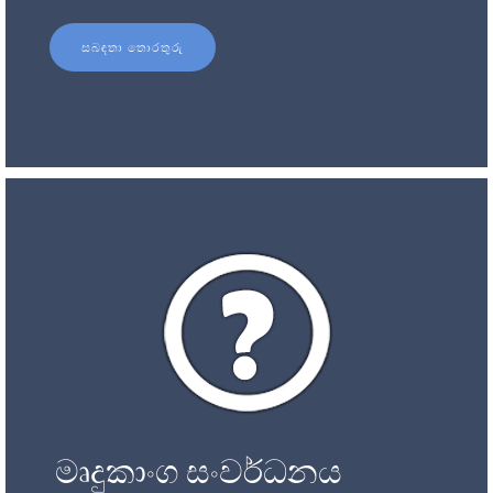
සබඳතා තොරතුරු
මෘදුකාංග සංවර්ධනය