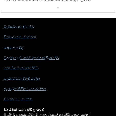
වැඩසටහන් තිර රුව
වින්‍යාසයන් සසඳන්න
මෘදුකාංග මිල
වලාකුළෙහි සේවාදායක කුලියට දීම
නොමිලේ බාගත කිරීම
වැඩසටහන මිලදී ගන්න
ඇණවුම් කිරීමට සංවර්ධනය
නැවත මුලට යන්න
USU Software ශ්රී ලංකාව
ඔබේ ව්‍යාපාරය නිවැරදි ආකාරයෙන් පවත්වාගෙන යන්න!