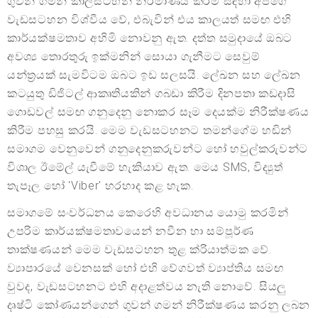
ගුවන් ගමන් කාලසටහන් නිර්මාණය කිරීම සඳහා අපගේ
වැඩසටහන විශ්වීය වේ, එබැවින් එය කාලයත් සමඟ එහි
කාර්යක්ෂමතාව අහිමි නොවනු ඇත. දත්ත සමුදායේ ඔබට
අවශ්‍ය තොරතුරු ඉක්මනින් සොයා ගැනීමට සෙවුම්
යන්ත්‍රයක් සැමවිටම ඔබට ඉඩ සලසයි. ලේඛන සහ ලේඛන
කටයුතු ඩිජිටල් ආකෘතියකින් ගබඩා කිරීම දිනපතා කඩදාසි
ගොඩවල් සමඟ ගනුදෙනු නොකර සෑම දෙයක්ම නිරීක්ෂණය
කිරීම පහසු කරයි. මෙම වැඩසටහනට තමන්ගේම හඬින්
සමාගම වෙනුවෙන් ගනුදෙනුකරුවන්ට හෝ හවුල්කරුවන්ට
විශාල ඊමේල් යැවීමේ හැකියාව ඇත. මෙය SMS, විද්‍යුත්
තැපෑල හෝ 'Viber' හරහාද කළ හැක.
සමාගමේ සංවර්ධනය කෙරෙහි අවධානය යොමු කරමින්
උපරිම කාර්යක්ෂමතාවයෙන් නවීන හා සම්පූර්ණ
තාක්ෂණයන් මෙම වැඩසටහන තුළ ක්රියාත්මක වේ.
ව්‍යාපාරයේ වෙනසක් හෝ එහි වේගවත් ව්‍යාප්තිය සමඟ
වුවද, වැඩසටහනට එහි අදාළත්වය නැති නොවේ. සියලු
දෘෂ්ටි කෝණයන්ගෙන් ගුවන් ගමන් නිරීක්ෂණය කරනු ලබන