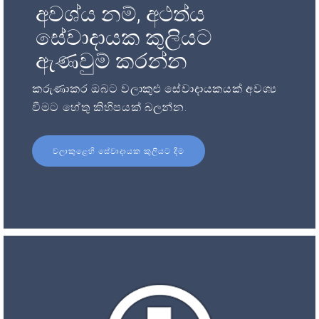
අවශ්ය නම්, අථත්ය
සේවාදායක කුලියට
ඇණවුම් කරන්න
කරුණාකර ඔබට වලාකුළු සේවාදායකයක් අවශ්‍ය
වීමට හේතු කිහිපයක් බලන්න.
වලාකුළෙහි සේවාදායක කුලියට දීම