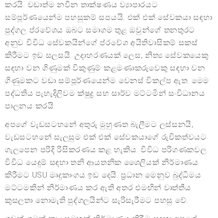
කරයි. වඩාත්ම නවීන තාක්ෂණය ව්‍යාපාරයට
සම්පූර්ණයෙන්ම පහසුකම් සපයයි. එක් එක් සේවකයා සඳහා
පුද්ගල ප්රවේශය ඔබට සමාගම තුළ ඔවුන්ගේ තනතුරට
අනුව විවිධ සේවකයින්ගේ ප්රවේශ අයිතිවාසිකම් සකස්
කිරීමට ඉඩ සලසයි. උදාහරණයක් ලෙස, නිත්‍ය සේවකයෙකු
සඳහා වන ගිණුමක් විකුණුම් කළමණාකරුවෙකු සඳහා වන
ගිණුමකට වඩා සම්පූර්ණයෙන්ම වෙනස් විකල්ප ඇත. මෙම
පද්ධතිය පැහැදිලිවම ක්ෂුද්‍ර සහ සාර්ව මට්ටමින් සංවිධානය
පාලනය කරයි.
අපගේ වැඩසටහනේ අතුරු මුහුණත බැලීමට ලස්සනයි,
වැඩසටහනේ සැලසුම එක් එක් සේවකයාගේ රුචිකත්වයට
ගැලපෙන පරිදි රිසිකරණය කළ හැකිය. විවිධ පරිගණකවල
විවිධ යෙදුම් සඳහා තනි ආයතනික ශෛලියක් නිර්මාණය
කිරීමට USU මෘදුකාංගය ඉඩ දෙයි. ප්‍රධාන මෙනුව බුද්ධිමය
මට්ටමකින් නිර්මාණය කර ඇති අතර එමඟින් වෘත්තීය
කුසලතා නොමැති පුද්ගලයින්ට සැරිසැරීමට පහසු වේ.