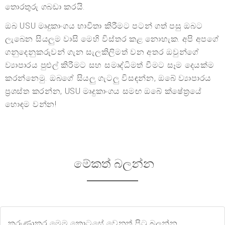
තොරතුරු ගබඩා කරයි.
ඔබ USU මෘදුකාංගය භාවිතා කිරීමට පටන් ගත් පසු ඔබට
ලැබෙන සියලුම වාසි මෙහි විස්තර කළ නොහැක. අපි අපගේ
ගනුදෙනුකරුවන් ගැන සැලකිලිමත් වන අතර ඔවුන්ගේ
ව්‍යාපාරය පුළුල් කිරීමට සහ සමෘද්ධිමත් වීමට සෑම දෙයක්ම
කරන්නෙමු. ඔබගේ සියලු ගැටලු විසඳන්න, ඔබේ ව්‍යාපාරය
ප්‍රශස්ත කරන්න, USU මෘදුකාංගය සමඟ ඔබේ ක්ෂේත්‍රයේ
හොඳම වන්න!
මේකත් බලන්න
කරුණාකර මෙම කොටසේ වෙනත් පිටු බලන්න