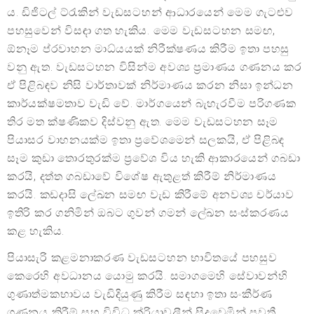
ය. ඩිජිටල් ට්රැකින් වැඩසටහන් ආධාරයෙන් මෙම ගැටළුව
පහසුවෙන් විසඳා ගත හැකිය. මෙම වැඩසටහන සමඟ,
ඕනෑම ප්රවාහන මාධ්යයක් නිරීක්ෂණය කිරීම ඉතා පහසු
වනු ඇත. වැඩසටහන විසින්ම අවශ්‍ය ප්‍රමාණය ගණනය කර
ඒ පිළිබඳව නිසි වාර්තාවක් නිර්මාණය කරන නිසා ඉන්ධන
කාර්යක්ෂමතාව වැඩි වේ. මාර්ගයෙන් බැහැරවීම පරිගණක
තිර මත ක්ෂණිකව දිස්වනු ඇත. මෙම වැඩසටහන සෑම
පියාසර වාහනයක්ම ඉතා ප්‍රවේශමෙන් සලකයි, ඒ පිළිබඳ
සෑම කුඩා තොරතුරක්ම ප්‍රවේශ විය හැකි ආකාරයෙන් ගබඩා
කරයි, දත්ත ගබඩාවේ විශේෂ ඇතුළත් කිරීම් නිර්මාණය
කරයි. කඩදාසි ලේඛන සමඟ වැඩ කිරීමේ අනවශ්‍ය චර්යාව
ඉතිරි කර ගනිමින් ඔබට ගුවන් ගමන් ලේඛන සංස්කරණය
කළ හැකිය.
පියාසැරි කළමනාකරණ වැඩසටහන භාවිතයේ පහසුව
කෙරෙහි අවධානය යොමු කරයි. සමාගමෙහි සේවාවන්හි
ගුණාත්මකභාවය වැඩිදියුණු කිරීම සඳහා ඉතා සංකීර්ණ
ගණනය කිරීම් සහ විවිධ ක්රියාවලීන් සිදුවෙමින් පවතී,