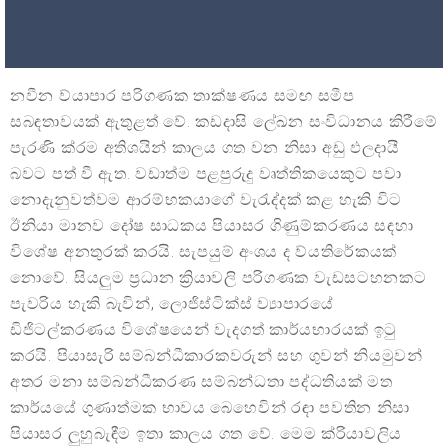
නවීන ව්යාපාර පරිගණක තාක්ෂණය සමඟ සමීප
සබඳතාවයක් ඇතුළත් වේ. කඩදාසි ලේඛන සංවිධානය කිරීමේ
පැරණි ක්රම අතිශයින් කාලය ගත වන නිසා අඩු ඵලදායී
බවට පත් වී ඇත. වඩාත්ම පළපුරුදු වෘත්තිකයෙකුට පවා
නොදැනුවත්වම ආරම්භකයාගේ වැරැද්දක් කළ හැකි විට
ඊනියා මානව දෝෂ සාධකය පියාසර ගිණුම්කරණය සඳහා
විශේෂ අනතුරක් කරයි. සැපයුම් අංශය ද ව්යතිරේකයක්
නොවේ. සියලුම ප්‍රධාන ක්‍රියාවලි පරිගණක වැඩසටහනකට
පැවරිය හැකි බැවින්, ලොජිස්ටික්ස් ව්‍යාපාරයේ
ඩිජිටල්කරණය විශේෂයෙන් වැදගත් කාර්යභාරයක් ඉටු
කරයි. පියාසැරි සම්බන්ධීකාරකවරුන් සහ ගුවන් නියමුවන්
අතර මනා සම්බන්ධීකරණ සම්බන්ධතා පද්ධතියක් මත
කාර්යයේ ගුණාත්මක භාවය බෙහෙවින් රඳා පවතින නිසා
පියාසර ලුහුබැඳීම ඉතා කාලය ගත වේ. මෙම ක්රියාවලිය