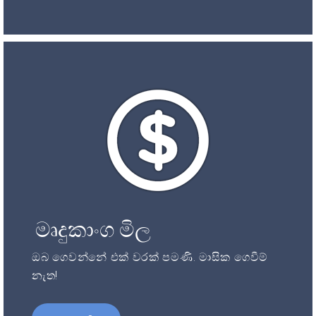
මෘදුකාංග මිල
ඔබ ගෙවන්නේ එක් වරක් පමණි. මාසික ගෙවීම්
නැත!