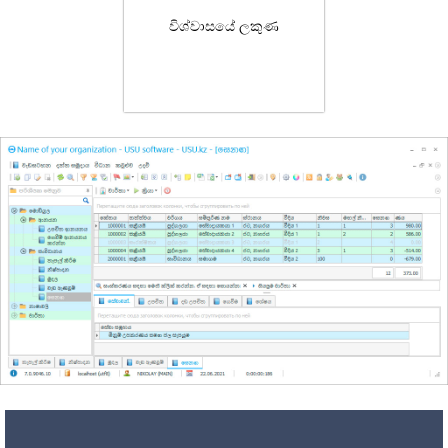
විශ්වාසයේ ලකුණ