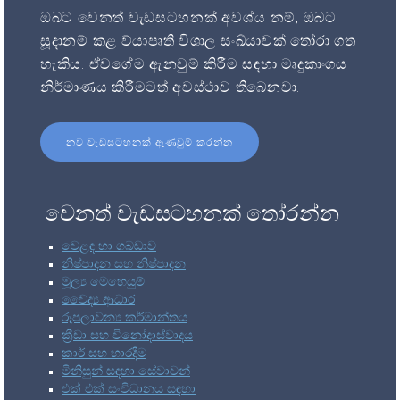
ඔබට වෙනත් වැඩසටහනක් අවශ්ය නම්, ඔබට
සූදානම් කළ ව්යාපෘති විශාල සංඛ්යාවක් තෝරා ගත
හැකිය. ඒවගේම ඇනවුම් කිරීම සඳහා මෘදුකාංගය
නිර්මාණය කිරීමටත් අවස්ථාව තිබෙනවා.
නව වැඩසටහනක් ඇණවුම් කරන්න
වෙනත් වැඩසටහනක් තෝරන්න
වෙළඳ හා ගබඩාව
නිෂ්පාදන සහ නිෂ්පාදන
මූල්‍ය මෙහෙයුම්
වෛද්‍ය ආධාර
රූපලාවන්‍ය කර්මාන්තය
ක්‍රීඩා සහ විනෝදාස්වාදය
කාර් සහ භාරදීම
මිනිසුන් සඳහා සේවාවන්
එක් එක් සංවිධානය සඳහා