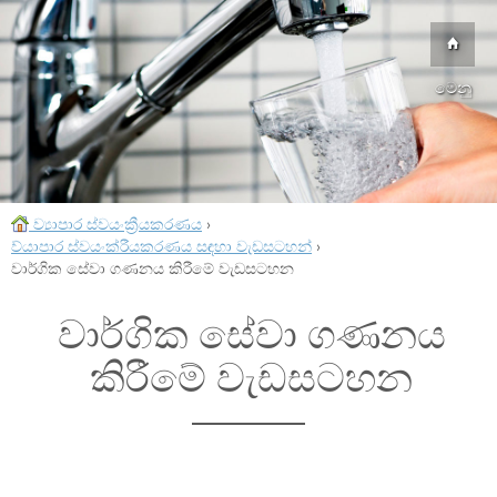
මෙනු
ව්‍යාපාර ස්වයංක්‍රීයකරණය
›
ව්යාපාර ස්වයංක්රීයකරණය සඳහා වැඩසටහන්
›
වාර්ගික සේවා ගණනය කිරීමේ වැඩසටහන
වාර්ගික සේවා ගණනය
කිරීමේ වැඩසටහන