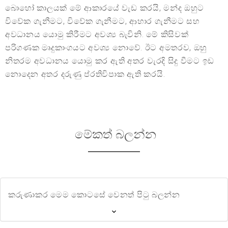
බොහෝ කාලයක් මේ ආකාරයේ වැඩ කරයි, මන්ද ඔහුට
විවේක ගැනීමට, විවේක ගැනීමට, ආහාර ගැනීමට සහ
අවධානය යොමු කිරීමට අවශ්‍ය බැවිනි. මේ කිසිවක්
පරිගණක මෘදුකාංගයට අවශ්‍ය නොවේ. ඊට අමතරව, ඔහු
නිතරම අවධානය යොමු කර ඇති අතර වැරදි සිදු වීමට ඉඩ
නොදෙන අතර දරුණු ප්රතිවිපාක ඇති කරයි.
මේකත් බලන්න
කරුණාකර මෙම කොටසේ වෙනත් පිටු බලන්න