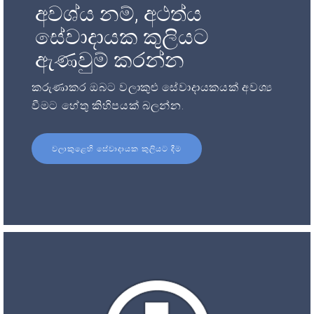
අවශ්ය නම්, අථත්ය
සේවාදායක කුලියට
ඇණවුම් කරන්න
කරුණාකර ඔබට වලාකුළු සේවාදායකයක් අවශ්‍ය
වීමට හේතු කිහිපයක් බලන්න.
වලාකුළෙහි සේවාදායක කුලියට දීම