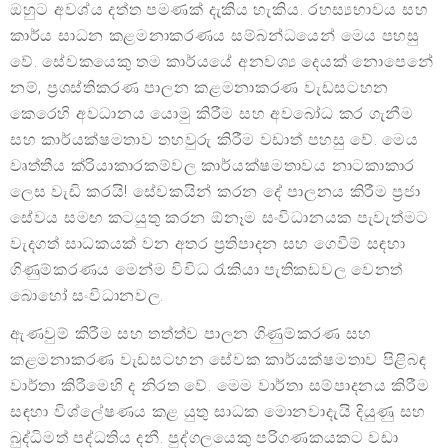
ඔහුට අවශ්ය දත්ත පමණක් දැකිය හැකිය. රහස්‍යභාවය සහ
කාර්ය සාධන කළමනාකරණය සම්බන්ධයෙන් මෙය පහසු
වේ. සේවකයෙකු තම කාර්යයේ අනවශ්‍ය දෙයක් නොපෙනේ
නම්, ප්‍රශස්තිකරණ පාලන කළමනාකරණ වැඩසටහන
කෙරෙහි අවධානය යොමු කිරීම සහ අවබෝධ කර ගැනීම
සහ කාර්යක්ෂමතාව තහවුරු කිරීම වඩාත් පහසු වේ. මෙය
වෘත්තීය ක්රියාකාරකම්වල කාර්යක්ෂමතාවය නාටකාකාර
ලෙස වැඩි කරයි! සේවකයින් කරන දේ පාලනය කිරීම ප්‍රජා
සේවය සමඟ කටයුතු කරන ඕනෑම සංවිධානයක පැවැත්මට
වැදගත් සාධකයක් වන අතර ප්‍රතිපාදන සහ ගෙවීම් සඳහා
ගිණුම්කරණය මෙන්ම විවිධ රැකියා පැතිකඩවල වෙනත්
බොහෝ සංවිධානවල.
ඇණවුම් කිරීම සහ තත්ත්ව පාලන ගිණුම්කරණ සහ
කළමනාකරණ වැඩසටහන සේවක කාර්යක්ෂමතාව පිළිබඳ
වාර්තා කිරීමෙහි ද නිරත වේ. මෙම වාර්තා සම්පාදනය කිරීම
සඳහා විශ්ලේෂණය කළ යුතු සාධක මොනවාදැයි දියුණු සහ
බුද්ධිමත් පද්ධතිය දනී. පුද්ගලයෙකු පරිගණකයකට වඩා