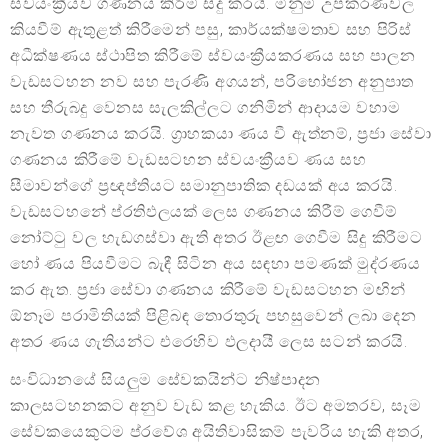
ස්වයංක්‍රීයව ගණනය කිරීම් සිදු කරයි. මිනුම් උපකරණවල
කියවීම් ඇතුළත් කිරීමෙන් පසු, කාර්යක්ෂමතාව සහ පිරිස්
අධීක්ෂණය ස්ථාපිත කිරීමේ ස්වයංක්‍රීයකරණය සහ පාලන
වැඩසටහන නව සහ පැරණි අගයන්, පරිභෝජන අනුපාත
සහ තීරුබදු වෙනස සැලකිල්ලට ගනිමින් ආදායම වහාම
නැවත ගණනය කරයි. ග්‍රාහකයා ණය වී ඇත්නම්, ප්‍රජා සේවා
ගණනය කිරීමේ වැඩසටහන ස්වයංක්‍රීයව ණය සහ
සීමාවන්ගේ ප්‍රඥප්තියට සමානුපාතික දඩයක් අය කරයි.
වැඩසටහනේ ප්රතිඵලයක් ලෙස ගණනය කිරීම් ගෙවීම්
නෝට්ටු වල හැඩගස්වා ඇති අතර ඊළඟ ගෙවීම සිදු කිරීමට
හෝ ණය පියවීමට බැඳී සිටින අය සඳහා පමණක් මුද්රණය
කර ඇත. ප්‍රජා සේවා ගණනය කිරීමේ වැඩසටහන මඟින්
ඕනෑම පරාමිතියක් පිළිබඳ තොරතුරු පහසුවෙන් ලබා දෙන
අතර ණය ගැතියන්ට එරෙහිව ඵලදායී ලෙස සටන් කරයි.
සංවිධානයේ සියලුම සේවකයින්ට නිෂ්පාදන
කාලසටහනකට අනුව වැඩ කළ හැකිය. ඊට අමතරව, සෑම
සේවකයෙකුටම ප්රවේශ අයිතිවාසිකම් පැවරිය හැකි අතර,