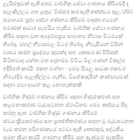
ලැයිස්තුවක් ඇති අතර, වාර්ගික සේවා ගණනය කිරීමේදී ද
සැලකිල්ලට ගත යුතුය. විස්තර කර ඇති තත්ත්වය තුළ, USU
සමාගමේ ප්‍රජා සේවා ගණනය කිරීමේ මෘදුකාංගයෙන්
පමණක් ආධාර සැපයිය හැකිය. වාර්ගික සේවා ගණනය
කිරීම සඳහා වන අයදුම්පත්‍රය සාමාන්‍ය නිවාස මීටරයක්
තිබේද, මහල් නිවාසවල මීටර තිබේද, නිවැසියන් විසින්
වාසය කරන ප්‍රදේශය කුමක්ද සහ කොපමණ පිරිසක්
සිටිනවාද යන්න මත පදනම්ව විවිධ මිල ගණන් විකල්ප
ඉදිරිපත් කරයි. එකඟ වන්න - මෙම සියලු සාධක එකවර
නිවැරදිව සැලකිල්ලට ගැනීම, විශේෂඥයින් කණ්ඩායමක්
සඳහා පවා පාහේ කළ නොහැක්කකි.
වාර්ගික ගිණුම් ගණනය කිරීම සඳහා ගිණුම්කරණ සහ
කළමනාකරණ වැඩසටහන ස්වාධීනව මෙම කාර්යය සිදු
කරනු ඇත. වාර්ගික ගිණුම් ගණනය කිරීමේ
ස්වයංක්‍රීයකරණය සහ ප්‍රශස්තිකරණය සඳහා වූ වැඩසටහන
වැඩ කරන පරිගණකයේ පටවා ඇති තොරතුරු පද්ධතිය
සමඟ ක්‍රියා කරයි. ගණනය කිරීම් සහ ඇණවුම් සැකසීම