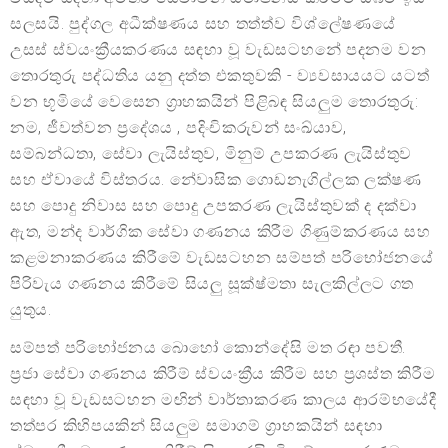
සලසයි. පුද්ගල අධීක්ෂණය සහ තත්ත්ව විශ්ලේෂණයේ
උසස් ස්වයංක්‍රීයකරණය සඳහා වූ වැඩසටහනේ පදනම වන
තොරතුරු පද්ධතිය යනු දත්ත එකතුවකි - ව්‍යවසායයට යටත්
වන භූමියේ වෙසෙන ග්‍රාහකයින් පිළිබඳ සියලුම තොරතුරු:
නම, ජීවත්වන ප්‍රදේශය , පදිංචිකරුවන් සංඛ්යාව,
සම්බන්ධතා, සේවා ලැයිස්තුව, මිනුම් උපකරණ ලැයිස්තුව
සහ ඒවායේ විස්තරය. නේවාසික ගොඩනැගිල්ලක ලක්ෂණ
සහ පොදු නිවාස සහ පොදු උපකරණ ලැයිස්තුවක් ද දක්වා
ඇත, මන්ද වාර්ගික සේවා ගණනය කිරීම ගිණුම්කරණය සහ
කළමනාකරණය කිරීමේ වැඩසටහන සම්පත් පරිභෝජනයේ
පිරිවැය ගණනය කිරීමේ සියලු සූක්ෂ්මතා සැලකිල්ලට ගත
යුතුය.
සම්පත් පරිභෝජනය බොහෝ කොන්දේසි මත රඳා පවතී.
ප්‍රජා සේවා ගණනය කිරීම් ස්වයංක්‍රීය කිරීම සහ ප්‍රශස්ත කිරීම
සඳහා වූ වැඩසටහන මඟින් වාර්තාකරණ කාලය ආරම්භයේදී
තත්පර කිහිපයකින් සියලුම සමාගම් ග්‍රාහකයින් සඳහා