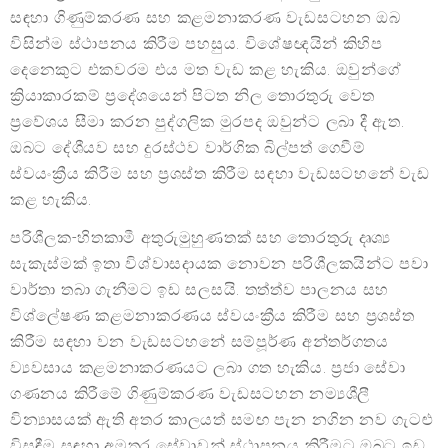
සඳහා ගිණුම්කරණ සහ කළමනාකරණ වැඩසටහන ඔබ
විසින්ම ස්ථාපනය කිරීම පහසුය. විශේෂඥයින් කිහිප
දෙනෙකුට එකවරම එය මත වැඩ කළ හැකිය. ඔවුන්ගේ
ක්‍රියාකාරකම් ප්‍රදේශයෙන් පිටත නිල තොරතුරු වෙත
ප්‍රවේශය සීමා කරන පුද්ගලික මුරපද ඔවුන්ට ලබා දී ඇත.
ඔබට දේශීයව සහ දුරස්ථව වාර්ගික බිල්පත් ගෙවීම්
ස්වයංක්‍රීය කිරීම සහ ප්‍රශස්ත කිරීම සඳහා වැඩසටහනේ වැඩ
කළ හැකිය.
පරිශීලක-හිතකාමී අතුරුමුහුණතක් සහ තොරතුරු දෘශ්‍ය
සැකැස්මක් ඉතා විශ්වාසදායක නොවන පරිශීලකයින්ට පවා
වාර්තා තබා ගැනීමට ඉඩ සලසයි. තත්ත්ව පාලනය සහ
විශ්ලේෂණ කළමනාකරණය ස්වයංක්‍රීය කිරීම සහ ප්‍රශස්ත
කිරීම සඳහා වන වැඩසටහනේ සම්පූර්ණ අන්තර්ගතය
ව්‍යවසාය කළමනාකරණයට ලබා ගත හැකිය. ප්‍රජා සේවා
ගණනය කිරීමේ ගිණුම්කරණ වැඩසටහන නම්‍යශීලී
වින්‍යාසයක් ඇති අතර කාලයත් සමඟ පැන නගින නව ගැටළු
විසඳීම සඳහා අමතර සේවාවන් ස්ථාපනය කිරීමට ඔබට ඉඩ