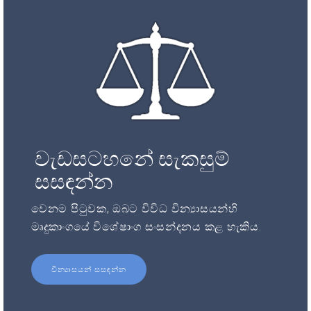
වැඩසටහනේ සැකසුම්
සසඳන්න
වෙනම පිටුවක, ඔබට විවිධ වින්‍යාසයන්හි
මෘදුකාංගයේ විශේෂාංග සංසන්දනය කළ හැකිය.
වින්‍යාසයන් සසඳන්න