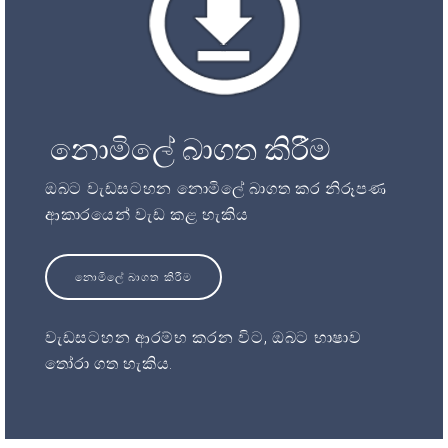
නොමිලේ බාගත කිරීම
ඔබට වැඩසටහන නොමිලේ බාගත කර නිරූපණ
ආකාරයෙන් වැඩ කළ හැකිය
නොමිලේ බාගත කිරීම
වැඩසටහන ආරම්භ කරන විට, ඔබට භාෂාව
තෝරා ගත හැකිය.