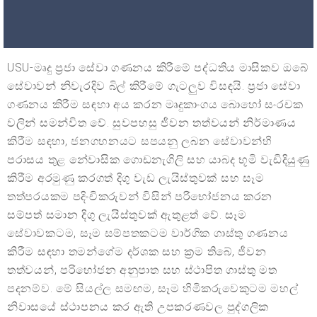
USU-මෘදු ප්‍රජා සේවා ගණනය කිරීමේ පද්ධතිය මාසිකව ඔබේ
සේවාවන් නිවැරදිව බිල් කිරීමේ ගැටලුව විසඳයි. ප්‍රජා සේවා
ගණනය කිරීම සඳහා අය කරන මෘදුකාංගය බොහෝ සංරචක
වලින් සමන්විත වේ. සුවපහසු ජීවන තත්වයන් නිර්මාණය
කිරීම සඳහා, ජනගහනයට සපයනු ලබන සේවාවන්හි
පරාසය තුළ නේවාසික ගොඩනැගිලි සහ යාබද භූමි වැඩිදියුණු
කිරීම අරමුණු කරගත් දිගු වැඩ ලැයිස්තුවක් සහ සෑම
තත්පරයකම පදිංචිකරුවන් විසින් පරිභෝජනය කරන
සම්පත් සමාන දිගු ලැයිස්තුවක් ඇතුළත් වේ. සෑම
සේවාවකටම, සෑම සම්පතකටම වාර්ගික ගාස්තු ගණනය
කිරීම සඳහා තමන්ගේම දර්ශක සහ ක්‍රම තිබේ, ජීවන
තත්වයන්, පරිභෝජන අනුපාත සහ ස්ථාපිත ගාස්තු මත
පදනම්ව. මේ සියල්ල සමඟම, සෑම හිමිකරුවෙකුටම මහල්
නිවාසයේ ස්ථාපනය කර ඇති උපකරණවල පුද්ගලික