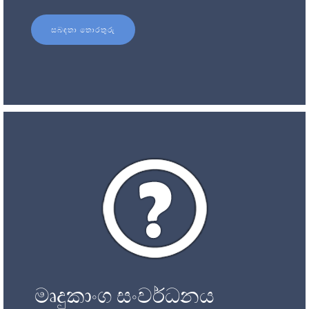
සබඳතා තොරතුරු
මෘදුකාංග සංවර්ධනය