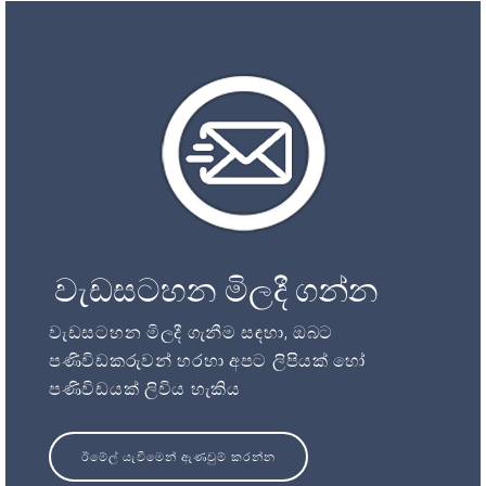
වැඩසටහන මිලදී ගන්න
වැඩසටහන මිලදී ගැනීම සඳහා, ඔබට
පණිවිඩකරුවන් හරහා අපට ලිපියක් හෝ
පණිවිඩයක් ලිවිය හැකිය
ඊමේල් යැවීමෙන් ඇණවුම් කරන්න