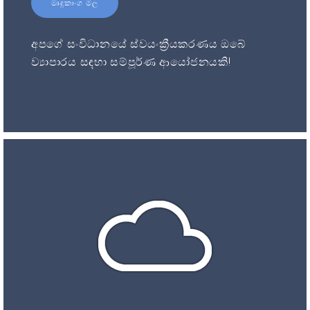
මෘදුකාංග මිල
අපගේ සංවිධානයේ ස්වයංක්‍රීයකරණය ඔබේ
ව්‍යාපාරය සඳහා සම්පූර්ණ ආයෝජනයකි!