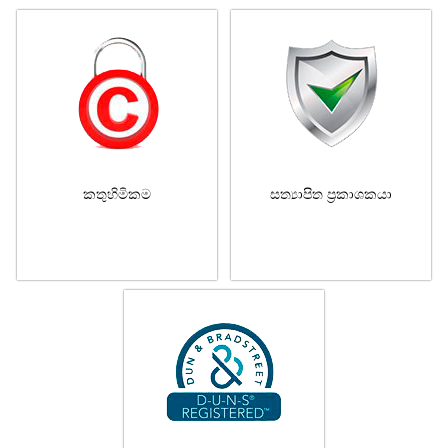
කතුහිමිකම
සත්‍යාපිත ප්‍රකාශකයා