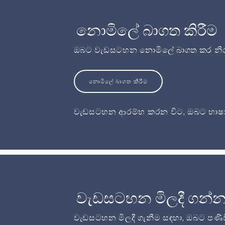
නොමිලේ බාගත කිරීම
ඔබට වැඩසටහන නොමිලේ බාගත කර නිර
නොමිලේ බාගත කිරීම
වැඩසටහන ආරම්භ කරන විට, ඔබට භාෂා
වැඩසටහන මිලදී ගන්
වැඩසටහන මිලදී ගැනීම සඳහා, ඔබට පණි