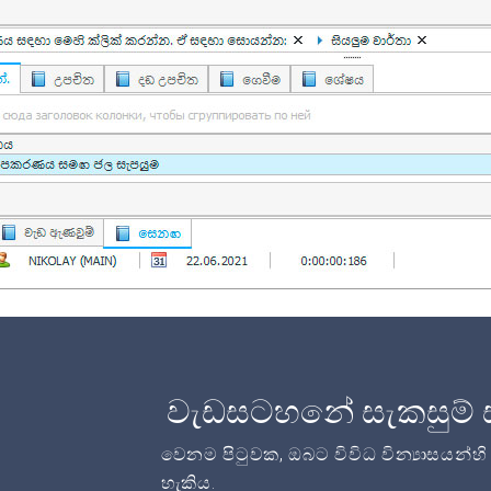
වැඩසටහනේ සැකසුම් 
වෙනම පිටුවක, ඔබට විවිධ වින්‍යාසයන්හ
හැකිය.