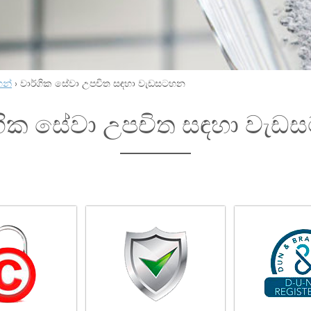
හන්
›
වාර්ගික සේවා උපචිත සඳහා වැඩසටහන
්ගික සේවා උපචිත සඳහා වැ