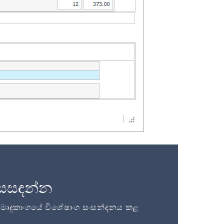
සසඳන්න
ි මෘදුකාංගයේ විශේෂාංග සංසන්දනය කළ