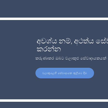
අවශ්ය නම්, අථත්ය සේ
කරන්න
කරුණාකර ඔබට වලාකුළු සේවාදායකයක් අව
වලාකුළෙහි සේවාදායක කුලියට දීම