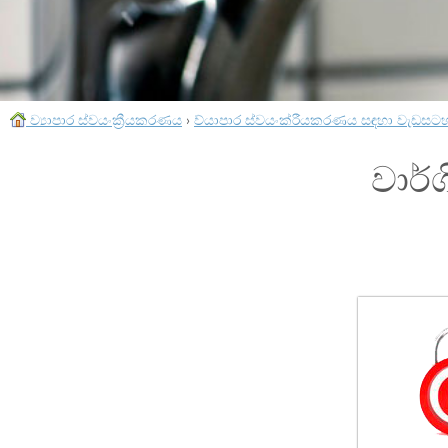
ව්‍යාපාර ස්වයංක්‍රීයකරණය
›
ව්යාපාර ස්වයංක්රීයකරණය සඳහා වැඩසට
වාර