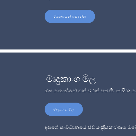
වින්‍යාසයන් සසඳන්න
මෘදුකාංග මිල
ඔබ ගෙවන්නේ එක් වරක් පමණි. මාසික ගෙ
මෘදුකාංග මිල
අපගේ සංවිධානයේ ස්වයංක්‍රීයකරණය ඔබේ