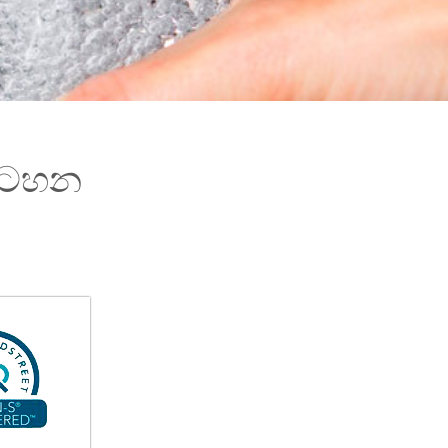
ඩසටහන