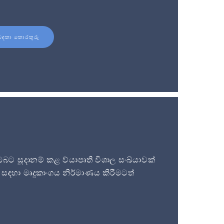
බඳතා තොරතුරු
 සූදානම් කළ ව්යාපෘති විශාල සංඛ්යාවක්
සඳහා මෘදුකාංගය නිර්මාණය කිරීමටත්