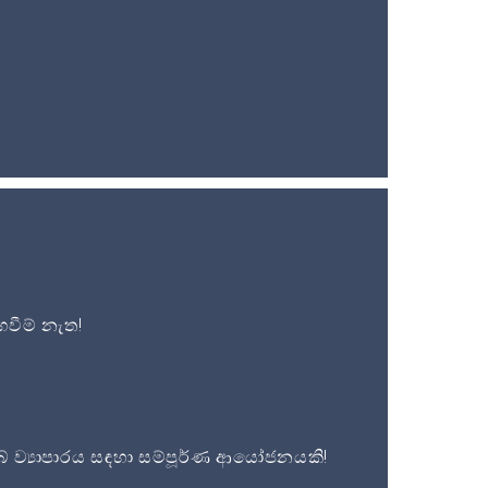
වීම් නැත!
 ව්‍යාපාරය සඳහා සම්පූර්ණ ආයෝජනයකි!