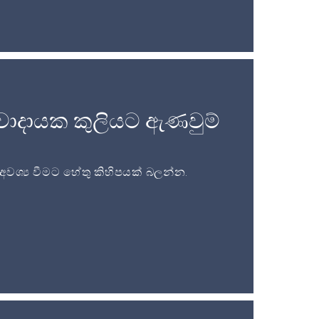
වාදායක කුලියට ඇණවුම්
ශ්‍ය වීමට හේතු කිහිපයක් බලන්න.