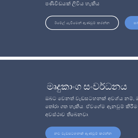
පණිවිඩයක් ලිවිය හැකිය
ඊමේල් යැවීමෙන් ඇණවුම් කරන්න
ස
මෘදුකාංග සංවර්ධනය
ඔබට වෙනත් වැඩසටහනක් අවශ්ය නම්, ඔබට
තෝරා ගත හැකිය. ඒවගේම ඇනවුම් කිරීම 
අවස්ථාව තිබෙනවා.
නව වැඩසටහනක් ඇණවුම් කරන්න