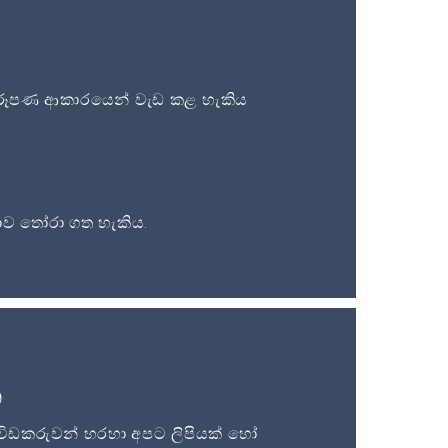
ූපණ ආකාරයෙන් වැඩ කළ හැකිය
ව තෝරා ගත හැකිය.
න
විඩකරුවන් හරහා අපට ලිපියක් හෝ