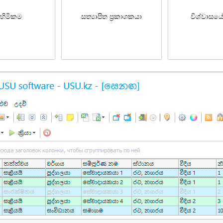
හිමිකම
සත්‍යාපිත ප්‍රකාශකයා
විශ්වාසය