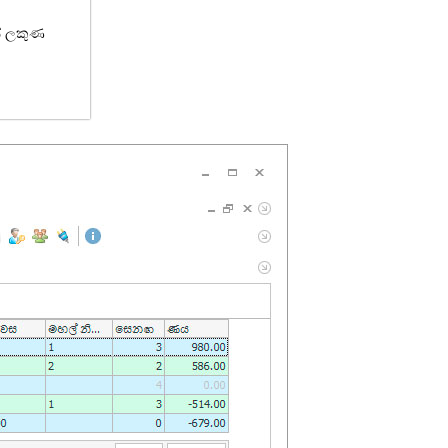
ේ ලකුණ