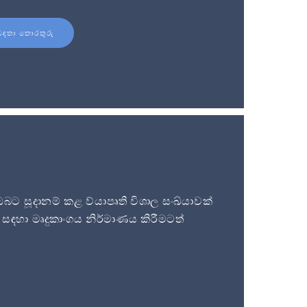
බඳතා තොරතුරු
 සූදානම් කළ ව්යාපෘති විශාල සංඛ්යාවක්
සඳහා මෘදුකාංගය නිර්මාණය කිරීමටත්