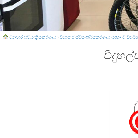
ව්‍යාපාර ස්වයංක්‍රීයකරණය
›
ව්යාපාර ස්වයංක්රීයකරණය සඳහා වැඩසට
විදුහ