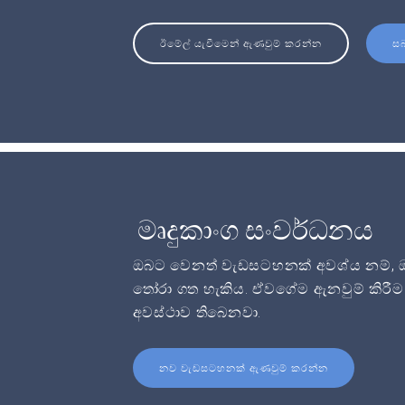
ඊමේල් යැවීමෙන් ඇණවුම් කරන්න
ස
මෘදුකාංග සංවර්ධනය
ඔබට වෙනත් වැඩසටහනක් අවශ්ය නම්, ඔබට
තෝරා ගත හැකිය. ඒවගේම ඇනවුම් කිරීම 
අවස්ථාව තිබෙනවා.
නව වැඩසටහනක් ඇණවුම් කරන්න