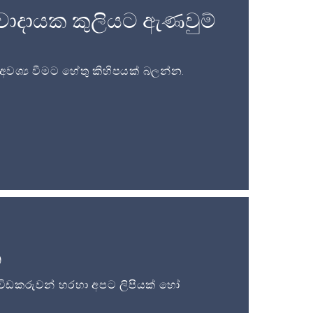
වාදායක කුලියට ඇණවුම්
ශ්‍ය වීමට හේතු කිහිපයක් බලන්න.
න
විඩකරුවන් හරහා අපට ලිපියක් හෝ