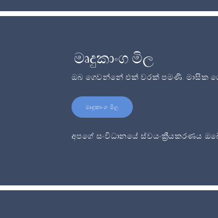
මෘදුකාංග මිල
ඔබ ගෙවන්නේ එක් වරක් පමණි. මාසික ගෙ
මෘදුකාංග මිල
අපගේ සංවිධානයේ ස්වයංක්‍රීයකරණය ඔබේ