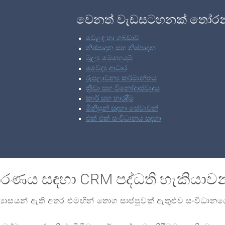
වෙනත් වැඩසටහනක් තෝර
වෙළඳ හා ගබඩාව
නිෂ්පාදන සහ නිෂ්පාදන
මූල්‍ය මෙහෙයුම්
වෛද්‍ය ආධාර
රූපලාවන්‍ය කර්මාන්තය
ක්‍රීඩා සහ විනෝදාස්වාදය
කාර් සහ භාරදීම
මිනිසුන් සඳහා සේවාවන්
එක් එක් සංවිධානය සඳහා
්කරණය සඳහා CRM පද්ධති හැකියාවන
න්‍යාසයන් ඇති අතර එමඟින් තොග සාප්පුවක් ඇතුළුව සංවිධා