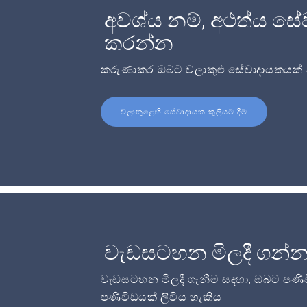
අවශ්ය නම්, අථත්ය සේ
කරන්න
කරුණාකර ඔබට වලාකුළු සේවාදායකයක් අව
වලාකුළෙහි සේවාදායක කුලියට දීම
වැඩසටහන මිලදී ගන්
වැඩසටහන මිලදී ගැනීම සඳහා, ඔබට පණි
පණිවිඩයක් ලිවිය හැකිය