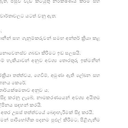
ු ඇත, පසුව වැඩ කටයුතු නිරීක්ෂණය කිරීම සහ
 වාර්තාවලට යටත් වනු ඇත;
;
නීන් සහ ගැනුම්කරුවන් සමඟ අන්තර් ක්‍රියා කළ
ක් නොවෙනස්ව ගබඩා කිරීමට ඉඩ සලසයි;
ීමේ හැකියාවන් අනුව අවශ්‍ය තොරතුරු ඉක්මනින්
ර්ක්‍රියා තත්ත්වය, ගෙවීම්, අමුණා ඇති ලේඛන සහ
රදර්ශනය කෙරේ;
 කාර්යක්ෂමතාව අනුව ය;
ින් සිදු කරනු ලැබේ, නාමකරණයෙන් අවශ්‍ය අයිතම
 ලිපිනය සඳහන් කරයි;
න අතර උසස් තත්ත්වයේ බෙදාහැරීමක් සිදු කරයි;
න් පාරිභෝගික පදනම පුළුල් කිරීමට, පිළිගැනීම