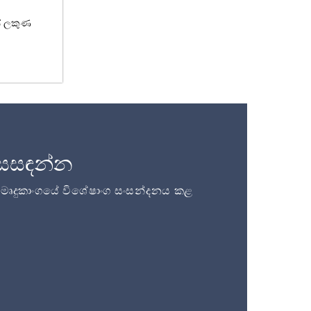
ේ ලකුණ
සසඳන්න
ි මෘදුකාංගයේ විශේෂාංග සංසන්දනය කළ