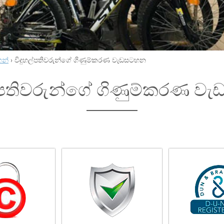
හන්
›
විදුහල්පතිවරුන්ගේ ගිණුම්කරණ වැඩසටහන
ල්පතිවරුන්ගේ ගිණුම්කරණ 