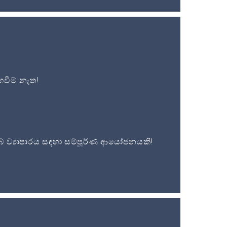
වීම් නැත!
 ව්‍යාපාරය සඳහා සම්පූර්ණ ආයෝජනයකි!