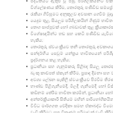
පද්ධතියට ඇතුළු වූ පසු, පරිශීලකයින්ට 
විශ්ලේෂණය කිරීම, තොරතුරු පණිවිඩ සම්ප්‍රේ
රැකියා ගිවිසුමට අනුකූලව අවසාන ගෙවීම් ම
යෙදුම තුළ, සියලුම පරිශීලකයින් ගිණුම් භාවි
තොග සාප්පුවක් හෝ ගබඩාවක් තුළ ක්‍රියාකා
විශේෂඥයින්ට හඬ සහ කෙටි පණිවිඩ යැවීමෙන්
හැකිය;
තොරතුරු ස්වයංක්‍රීයව තනි තොරතුරු අවකා
සන්දර්භීය සෙවුම් යන්ත්‍රය භාවිතයෙන් පර
ප්‍රදර්ශනය කළ හැකිය;
ප්‍රධානියා සහ ගැනුම්කරු පිළිබඳ සියලු තොර
බැංකු කාඩ්පත් ස්කෑන් කිරීම, ප්‍රසාද දීමනා 
අවශ්‍ය ලේඛන සැකිලි ස්වයංක්‍රීයව පිරවීම
භාණ්ඩ පිළිගැනීමේදී, මිලදී ගැනීමේදී හෝ ව
කඩිනම් තේරීම භාවිතා කරමින්, ප්‍රධානියා හෝ
අන්තර්ක්‍රියාකාරී සිතියම් මඟින් පාරිභෝගික
විවිධ මාර්ගගත වේදිකා සමඟ ඒකාබද්ධ වීමෙන
වැඩි කිරීමට සහ විකුණුම් පරිමාවන් වැඩි කිර