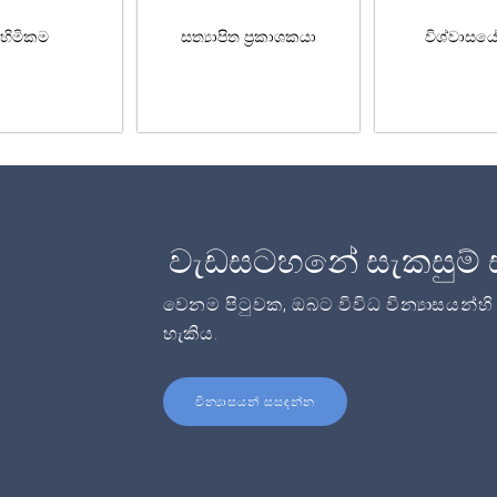
හිමිකම
සත්‍යාපිත ප්‍රකාශකයා
විශ්වාසය
වැඩසටහනේ සැකසුම් 
වෙනම පිටුවක, ඔබට විවිධ වින්‍යාසයන්හ
හැකිය.
වින්‍යාසයන් සසඳන්න