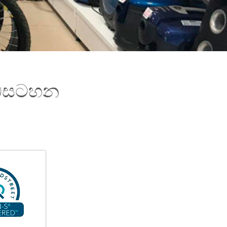
වැඩසටහන