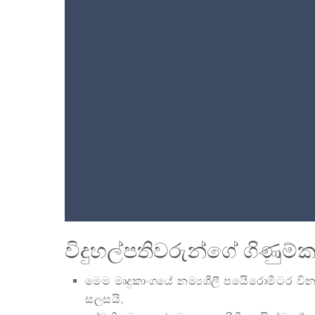
විදුහල්පතිවරුන්ගේ ගිණුම
මෙම මෘදුකාංගයේ නම්‍යශීලී පයිෙරොමීටර වි
සලසයි;