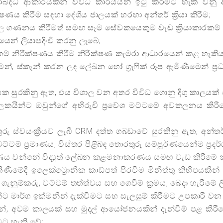
ඒකාබද්ධ ආකාරයකින් විවිධ කාර්යයන් ඉටු කිරීමට හැකි වන
ෂණය කිරීම සඳහා දේශීය ජාලයක් හරහා අන්තර් ක්‍රියා කිරීම;
ුදල ගණනය කිරීමත් සමඟ සෑම සේවකයෙකුම වැඩ ක්‍රියාකාරකම්
තයෙන් ලියාපදිංචි කරනු ලැබේ;
රකම් නිරීක්ෂණය කිරීම නිරීක්ෂණ කැමරා ආධාරයෙන් කළ හැකිය
, ස්කෑන් කරන ලද ලේඛන හෝ ග්‍රැෆික් රූප ඇමිණීමෙන් ප්‍රධා
ශයක සුරකිනු ඇත, එය විශාල වන අතර විවිධ ගොනු දිගු කාලය
ිශීලකයින්ට ඔවුන්ගේ අභිරුචි ප්‍රවේශ මට්ටමේ අවකලනය කිර
තුරු ස්වයංක්‍රීයව ලැබී CRM දත්ත ගබඩාවේ සුරකිනු ඇත, අන්ත
සහ වට්ටම් ප්‍රමාණය, විස්තර පිළිබඳ තොරතුරු සම්පූර්ණයෙන්ම ප්‍
 තීරණය වන්නේ විද්‍යුත් ලේඛන කළමනාකරණය සමඟ වැඩ කිරීමේ
ිකිණීමේදී ඉලෙක්ට්‍රොනික කාඩ්පත් පිරවීම මිනිත්තු කිහිපයක
 ගැනුම්කරු, වට්ටම් තත්ත්වය සහ ගෙවීම් ක්‍රමය, බෙදා හැරීමේ
යින්ට මාර්ග ඉක්මනින් දැක්වීමට සහ සැලසුම් කිරීමට උපකාරී ව
්, අවම කාලයක් සහ මුදල් ආයෝජනයකින් දැන්වීම් පළ කිරීමෙ
ීමට හැකි වේ;