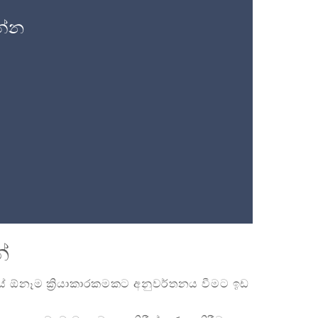
න්න
්
නයේ ඕනෑම ක්‍රියාකාරකමකට අනුවර්තනය වීමට ඉඩ