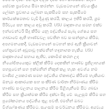
සේවක ප්‍රවේශය සීමා කරන්න. වැඩසටහනේ ස්වයංක්‍රීය
ලේඛන ප්‍රවාහය ලේඛන සැකසීමේ සහ සැකසීමේ
කාර්යක්ෂමතාව වැඩි දියුණු කරයි, කාලය ඉතිරි කරයි, ශ්‍රම
පිරිවැය සහ කාලය අඩු කරයි. USU මෘදුකාංගය සමඟ එක්ව
ඉන්වෙන්ටරි සිදු කිරීම යනු පද්ධතියේ සැබෑ ශේෂය සහ
ගබඩාවේ ඇති භාණ්ඩවල පවතින බව සංසන්දනය කිරීම,
අපගමනයකදී, වැඩසටහනේ සටහන් කර ඇති ක්‍රියාවන්
හේතුවෙන් අඩුපාඩු ඉක්මනින් හඳුනාගත හැකිය. USU
මෘදුකාංගයේ සහාය ඇතිව, කොමිස් කරන ලද
නියෝජිතයෙකුට ක්ලික් කිරීම් දෙකකින් භාණ්ඩ ප්‍රතිලාභයක්
පහසුවෙන් සහ ඉක්මනින් නිකුත් කළ හැක. අවශ්ය නම්
වාණිජ උපකරණ සමඟ පද්ධතිය ඒකාබද්ධ කිරීමේ හැකියාව.
ඕනෑම ආකාරයක සහ සංකීර්ණ වාර්තා නිර්මාණය කිරීම.
භාණ්ඩ සංචලනය පාලනය කිරීම පිළිගැනීමේ සිට ගබඩා
කිරීම සහ ක්‍රියාත්මක කිරීම දක්වා සිදු වේ. සැලසුම් කිරීම සහ
පුරෝකථනය පද්ධතිය තුළ පවතී, එමඟින් ඔබට
විශ්ලේෂණය කිරීමට, සැලසුම් සංවර්ධනය කිරීමට, අයවැය