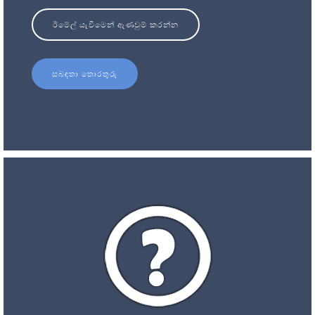
ඊමේල් යැවීමෙන් ඇණවුම් කරන්න
සබඳතා තොරතුරු