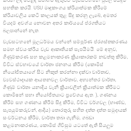
කරන ලද වෙළඳ සමාගම් ඇතුළුව වැඩසටහනේ පුළුල් යෙදුම
සහතික කරයි. USU මෘදුකාංගය ක්රියාත්මක කිරීමේ
ක්රියාවලිය කෙටි කාලයක් තුළ සිදු කරනු ලැබේ, අමතර
වියදම් අවශ්ය නොවන අතර කාර්යයේ ප්රගතියට
බලපාන්නේ නැත.
වැඩසටහනේ මූලධර්මය වන්නේ සම්පූර්ණ ප්රශස්තකරණය
සමඟ ස්වයංක්රීය වැඩ ආකෘතියක් සැපයීමයි. මේ අනුව,
ගිණුම්කරණ සහ කළමනාකරණ ක්‍රියාකාරකම් නඩත්තු කිරීම,
විවිධ ස්වභාවයේ වාර්තා ජනනය කිරීම (කොමිස්
නියෝජිතයාගේ සිට නිකුත් කරන්නා දක්වා වාර්තාව,
ව්‍යවස්ථාදායක ආයතනවල වාර්තාව, අභ්‍යන්තර වාර්තා,
ගිණුම් වාර්තා යනාදිය වැනි ක්‍රියාවලීන් ක්‍රියාත්මක කිරීමට
කොමිෂන් සභා නියෝජිතයාට ප්‍රවේශය ඇත. ), ගණනය
කිරීම් සහ ගණනය කිරීම් සිදු කිරීම, විවිධ වර්ගවල (භාණ්ඩ,
සැපයුම්කරුවන්, ආදිය) තොරතුරු සහිත දත්ත දත්ත සමුදායක්
සංවර්ධනය කිරීම, වාර්තා තබා ගැනීම, ගබඩා
කළමනාකරණය, කොමිස් ගිවිසුම යටතේ ඇති සියලුම