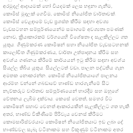
අරමුදල් ආදායමක් හෝ වියදමක් ලෙස හඳුනා ගැනීම,
කොමිස් මුදලක් ගෙවීම, කොමිස් නියෝජිත වාර්තාවක්.
කොමිස් වෙළඳාමේ වැඩ ප්‍රශස්ත කිරීම සඳහා අවශ්‍ය
වැඩසටහන සම්පූර්ණයෙන්ම සමාගමේ අවශ්‍යතා පමණක්
නොව, ක්‍රියාකාරකම් වර්ගයෙහි විශේෂතා ද සැලකිල්ලට ගත
යුතුය. ගිණුම්කරණ කොමිෂන් සභා නියෝජිත වැඩසටහනක්
කාලෝචිත ගිණුම්කරණය, වාර්තා උත්පාදනය කිරීම සහ
අවශ්ය ගණනය කිරීමේ කාර්යයන් ඉටු කිරීම සඳහා අවශ්ය
සියල්ල තිබිය යුතුය. සියල්ලටත් වඩා, පාලන පද්ධතිය ගැන
අමතක නොකරන්න. කොමිස් නියෝජිතයාගේ පාලනය
ආරම්භ වන්නේ ගබඩාවේ භාණ්ඩ භාරගැනීමේ සිට
නැව්කරුට වාර්තාව සම්පූර්ණයෙන් භාරදීම සහ ඔහුගේ
වේතනය ලැබීම දක්වාය. කෙසේ වෙතත්, සමහර විට
කොමිෂන් සභාව වෙනත් ආකාරයකින් සැලකිල්ලට ගත හැකි
අතර, භාණ්ඩ විකිණීමේ පිරිවැය වෙනස් කිරීමට
කොමසාරිස්වරයාට කොමිෂන් නියෝජිතයාට ඉඩ ලබා දේ.
භාණ්ඩවල සැබෑ වටිනාකම සහ විකුණුම් වටිනාකම අතර