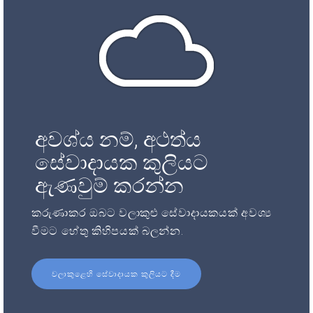
අවශ්ය නම්, අථත්ය
සේවාදායක කුලියට
ඇණවුම් කරන්න
කරුණාකර ඔබට වලාකුළු සේවාදායකයක් අවශ්‍ය
වීමට හේතු කිහිපයක් බලන්න.
වලාකුළෙහි සේවාදායක කුලියට දීම