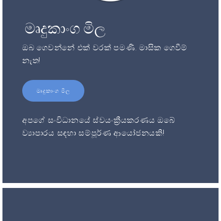
මෘදුකාංග මිල
ඔබ ගෙවන්නේ එක් වරක් පමණි. මාසික ගෙවීම්
නැත!
මෘදුකාංග මිල
අපගේ සංවිධානයේ ස්වයංක්‍රීයකරණය ඔබේ
ව්‍යාපාරය සඳහා සම්පූර්ණ ආයෝජනයකි!