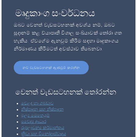
මෘදුකාංග සංවර්ධනය
ඔබට වෙනත් වැඩසටහනක් අවශ්ය නම්, ඔබට
සූදානම් කළ ව්යාපෘති විශාල සංඛ්යාවක් තෝරා ගත
හැකිය. ඒවගේම ඇනවුම් කිරීම සඳහා මෘදුකාංගය
නිර්මාණය කිරීමටත් අවස්ථාව තිබෙනවා.
නව වැඩසටහනක් ඇණවුම් කරන්න
වෙනත් වැඩසටහනක් තෝරන්න
වෙළඳ හා ගබඩාව
නිෂ්පාදන සහ නිෂ්පාදන
මූල්‍ය මෙහෙයුම්
වෛද්‍ය ආධාර
රූපලාවන්‍ය කර්මාන්තය
ක්‍රීඩා සහ විනෝදාස්වාදය