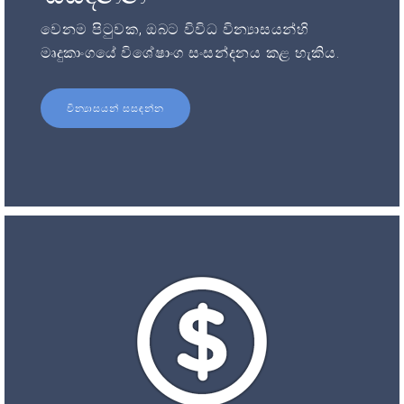
වෙනම පිටුවක, ඔබට විවිධ වින්‍යාසයන්හි
මෘදුකාංගයේ විශේෂාංග සංසන්දනය කළ හැකිය.
වින්‍යාසයන් සසඳන්න