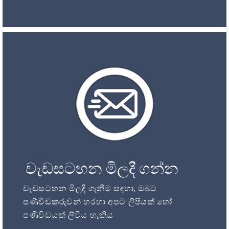
වැඩසටහන මිලදී ගන්න
වැඩසටහන මිලදී ගැනීම සඳහා, ඔබට
පණිවිඩකරුවන් හරහා අපට ලිපියක් හෝ
පණිවිඩයක් ලිවිය හැකිය