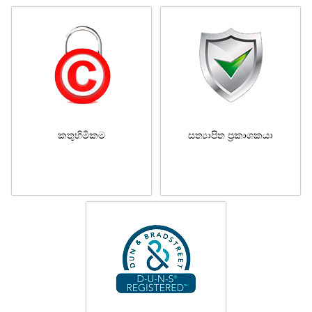
කතුහිමිකම
සත්‍යාපිත ප්‍රකාශකයා