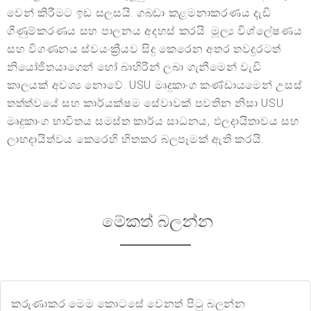
වෙන් කිරීමට ඉඩ සලසයි. ගබඩා කළමනාකරණය දැඩි
ගිණුම්කරණය සහ පාලනය අදහස් කරයි. මූල්‍ය විශ්ලේෂණය
සහ විගණනය ස්වයංක්‍රීයව සිදු කෙරෙන අතර තවදුරටත්
නියෝජිතයාගෙන් හෝ බාහිරින් ලබා ගැනීමෙන් වැඩි
කාලයක් අවශ්‍ය නොවේ. USU මෘදුකාංග කණ්ඩායමෙන් උසස්
තත්ත්වයේ සහ කාර්යක්ෂම සේවාවක් පවතින නිසා USU
මෘදුකාංග භාවිතය සමස්ත කාර්ය සාධනය, ඵලදායිතාවය සහ
ලාභදායිත්වය කෙරෙහි හිතකර බලපෑමක් ඇති කරයි.
මේකත් බලන්න
කරුණාකර මෙම කොටසේ වෙනත් පිටු බලන්න