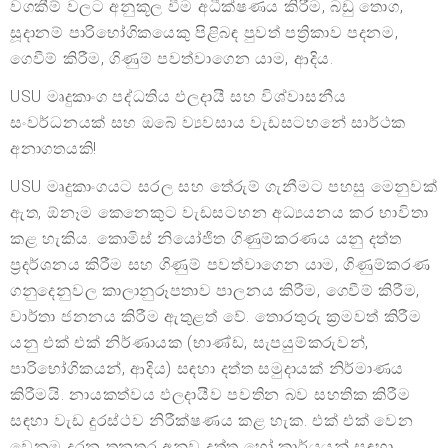
වගකීම් වලට අනුකූල වීම අධීක්ෂණය කිරීම, බඩු තොග,
සූදානම් පාරිභෝගිකයෙකු පිළිබඳ පුවත් පත්‍රිකාව පදනම,
ගෙවීම් කිරීම, ගිණුම් පවත්වාගෙන යාම, ආදිය.
USU මෘදුකාංග පද්ධතිය ඵලදායී සහ විශ්වාසනීය
සංවර්ධනයක් සහ ඔබේ ව්‍යවසාය වැඩසටහනේ සාර්ථක
අනාගතයකි!
USU මෘදුකාංගයට සරල සහ තේරුම් ගැනීමට පහසු මෙනුවක්
ඇත, ඕනෑම කෙනෙකුට වැඩසටහන අධ්‍යයනය කර භාවිතා
කළ හැකිය. කොමිස් නියෝජිත ගිණුම්කරණය යනු දත්ත
ප්‍රදර්ශනය කිරීම සහ ගිණුම් පවත්වාගෙන යාම, ගිණුම්කරණ
ගනුදෙනුවල කාලානුරූපතාව පාලනය කිරීම, ගෙවීම් කිරීම,
වාර්තා ජනනය කිරීම ඇතුළත් වේ. තොරතුරු ක්‍රමවත් කිරීම
යනු එක් එක් නිර්ණායක (භාණ්ඩ, සැපයුම්කරුවන්,
පාරිභෝගිකයන්, ආදිය) සඳහා දත්ත සමුදායක් නිර්මාණය
කිරීමයි. නායකත්වය ඵලදායීව පවතින බව සහතික කිරීම
සඳහා වැඩ දුරස්ථව නිරීක්ෂණය කළ හැක. එක් එක් වෙන
වෙනම දරන තනතුර අනුව දත්ත හෝ කාර්යයන් සඳහා