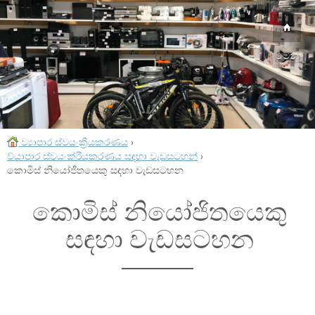
මෙනු
ව්‍යාපාර ස්වයංක්‍රීයකරණය
›
ව්යාපාර ස්වයංක්රීයකරණය සඳහා වැඩසටහන්
›
කොමිස් නියෝජිතයෙකු සඳහා වැඩසටහන
කොමිස් නියෝජිතයෙකු
සඳහා වැඩසටහන