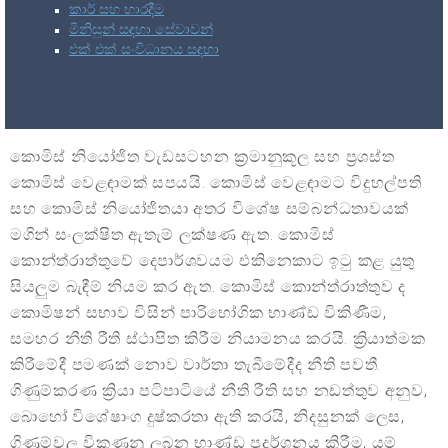
කාර් සහ භාරදීම
මිනිසුන් සඳහා සේවාවන්
එක් එක් සංවිධානය සඳහා
කොමිස් නියෝජිත වැඩසටහන ක්‍රමානුකූල සහ ප්‍රශස්ත
කොමිස් වෙළඳාමක් සපයයි. කොමිස් වෙළඳාමට විදුහල්පති
සහ කොමිස් නියෝජිතයා අතර විශේෂ සම්බන්ධතාවයක්
මගින් සංලක්ෂිත ඇතැම් ලක්ෂණ ඇත. කොමිස්
කොන්ත්රාත්තුවේ දෙපාර්ශවයම එකිනෙකාට ඉටු කළ යුතු
සියලුම බැඳීම් නියම කර ඇත. කොමිස් කොන්ත්රාත්තුව ද
කොමිෂන් සභාව විසින් පාරිභෝගික භාණ්ඩ විකිණීම,
සමහර නීති රීති ස්ථාපිත කිරීම නියාමනය කරයි. ක්‍රියාත්මක
කිරීමේදී පමණක් නොව වාර්තා තැබීමේදීද නීති පවතී.
ගිණුම්කරණ ක්‍රියා පටිපාටියේ නීති රීති සහ නඩත්තුව අනුව,
බොහෝ විශේෂාංග දුෂ්කරතා ඇති කරයි, නිදසුනක් ලෙස,
ගිණුම්වල විකුණනු ලබන භාණ්ඩ ප්‍රදර්ශනය කිරීම, යම්