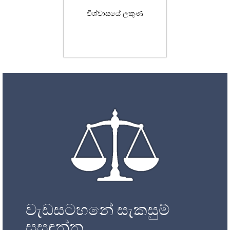
විශ්වාසයේ ලකුණ
වැඩසටහනේ සැකසුම්
සසඳන්න