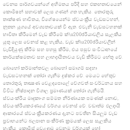
වෙනස පාර්ශවයන්ගේ අභිමතය පරිදි සහ එකඟතාවයෙන්
කොමිෂන් සභාවක් ලෙස ගණන් ගත හැකිය. තොරතුරු
තාක්ෂණ භාවිතය, විශේෂයෙන්ම ස්වයංක්‍රීය වැඩසටහන්,
නූතන යුගයේ අවශ්‍යතාවයක් වී ඇත. එවැනි වැඩසටහනක්
භාවිතා කිරීමෙන් වැඩ කිරීමේ ක්\u200dරියාවලිය සැලකිය
යුතු ලෙස වෙනස් කළ හැකිය, වැඩ ක්\u200dරියාවලීන්
වැඩිදියුණු කිරීම සහ පහසු කිරීම, එය පසුව සංවිධානයේ
කාර්යක්ෂමතාව සහ ලාභදායීතාවය වැඩි කිරීමට හේතු වේ.
බොහෝ කර්මාන්තවල බොහෝ සමාගම් සඳහා
වැඩසටහනක් තෝරා ගැනීම දුෂ්කර වේ. මෙයට හේතුව
තොරතුරු තාක්‍ෂණ වෙළඳපොලේ වේගවත් සංවර්ධනය සහ
විවිධ නිෂ්පාදන විශාල ප්‍රමාණයක් තෝරා ගැනීමයි.
ස්වයංක්රීය මෘදුකාංග සම්මත නිර්ණායක පමණක් නොව,
ස්වයංක්රීයකරණයේ වර්ගය වෙනස් වේ. වඩාත්ම ඵලදායි
ආකාරයේ ස්වයංක්‍රීයකරණය දැනට පවතින සියලුම වැඩ
ප්‍රවාහයන්ට බලපාන සංකීර්ණ ක්‍රමයක් ලෙස සැලකිය
හැකිය. කොමිස් වෙළඳාම වෙනම වර්ගයක් හෝ