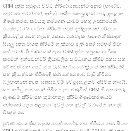
CRM දත්ත සමුදාය විවිධ නිර්ණායකයන්ට අනුව (භාණ්ඩ,
නැව්ගත කරන්නන්, ආදිය) බෙදීම සකසුරුවම් වෙළඳසැලක
ගිණුම්කරණ කටයුතු කරගෙන යාමට හොඳ උපකාරයකි.
එසේම, CRM භාවිතා කිරීමේ තවත් ප්‍රතිලාභයක් පරිවාස
ක්‍රියාවලිය වෙත නැවත සොයා ගත හැක. දෘඪාංග නිෂ්පාදන
සියලු දත්ත බාගත කිරීමේ හැකියාව ඇති අතර සමහර ඒවා
ඉන්වෙන්ටරි කාර්යයක් ඇත. CRM දත්ත සමුදාය භාවිතා
කරමින් ඉන්වෙන්ටරි ක්‍රියාවලිය සංවිධානය කිරීම පහසු සහ
වේගවත් වන අතර, එය වැඩ කාර්යයන් ක්‍රියාත්මක කිරීමේදී
සහ ක්‍රියාත්මක කිරීමේදී කාර්යක්ෂමතාව වැඩි කිරීමට
බලපාන්නේ නැත. සකසුරුවම් වෙළඳසැලකට අසීමිත භාණ්ඩ
සහ කමිටු සංඛ්‍යාවක් තිබිය හැක, එබැවින් CRM හි තොරතුරු
ඇණවුම් කිරීම සහ ක්‍රමානුකූල කිරීම ගිණුම්කරණයට
අහිතකර ලෙස බලපාන 'අවුල් සහ අවුල්' ට එරෙහි හොඳම
විසඳුම වේ.
පූර්ණ ස්වයංක්‍රීය වැඩසටහන් සංවර්ධනය කිරීමට පෙර සිටම