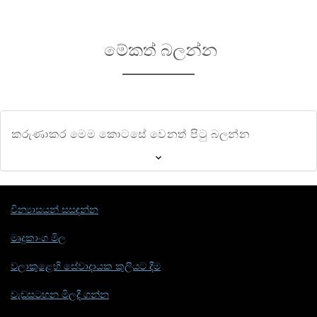
මේකත් බලන්න
කරුණාකර මෙම කොටසේ වෙනත් පිටු බලන්න
වින්‍යාසයන් සසඳන්න
මෘදුකාංග මිල
වලාකුළෙහි සේවාදායක කුලියට දීම
වැඩසටහන මිලදී ගන්න