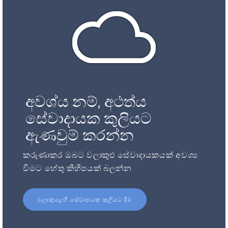
අවශ්ය නම්, අථත්ය
සේවාදායක කුලියට
ඇණවුම් කරන්න
කරුණාකර ඔබට වලාකුළු සේවාදායකයක් අවශ්‍ය
වීමට හේතු කිහිපයක් බලන්න.
වලාකුළෙහි සේවාදායක කුලියට දීම