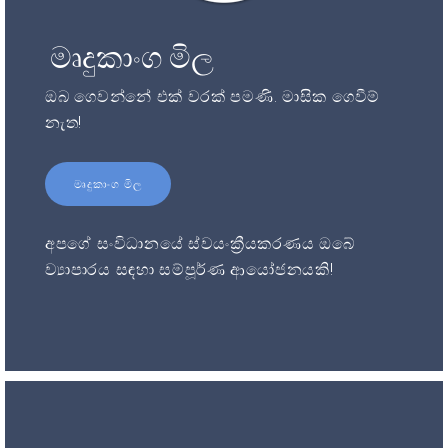
මෘදුකාංග මිල
ඔබ ගෙවන්නේ එක් වරක් පමණි. මාසික ගෙවීම්
නැත!
මෘදුකාංග මිල
අපගේ සංවිධානයේ ස්වයංක්‍රීයකරණය ඔබේ
ව්‍යාපාරය සඳහා සම්පූර්ණ ආයෝජනයකි!