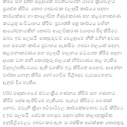
කිරීම සහ දත්ත සමුදායක් පවත්වාගෙන යාමේ ක්‍රියාවලිය
ප්‍රශස්ත කිරීම. තොග ගබඩාවක ඵලදායී කාර්යය සඳහා
කාර්යක්ෂම හා කාලෝචිත ගිණුම්කරණ සහ කළමනාකරණ
කටයුතු සංවිධානය කිරීම. ප්‍රවෘත්ති පත්‍ර කාර්යය මඟින්
ආයෝජනයකින් තොරව අලෙවිකරණ ව්‍යාපාර සිදු කිරීමට
ඔබට ඉඩ සලසයි. සකසුරුවම් වෙළඳාමේ නීති මගින් අවශ්‍ය
සහ සපයන කාර්ය ප්‍රවාහය සැකසීම. ගබඩා ජාලයක් සඳහා,
කළමනාකරණය සහ ඵලදායී පාලනය මධ්යගත කිරීම සඳහා
දායක වන තනි තොරතුරු ජාලයක් නිර්මාණය කළ හැකිය.
විදුහල්පතිවරයාට ඇති වගකීම් ඉටු කිරීමත් සමඟම, ආසන්න
වාර්තා ගොනු කිරීම හෝ ගෙවීම පිළිබඳව වැඩසටහනට
දැනුම් දිය හැකිය.
USU මෘදුකාංගයේ ස්වයංක්‍රීය ගණනය කිරීම් සහ ගණනය
කිරීම් දෝෂ ඇතිවීමේ හැකියාව බැහැර කිරීමට පමණක්
නොව, එවැනි ක්‍රියා පටිපාටිවල කාර්යක්ෂමතාව වැඩි කිරීමට
ද ඉඩ සලසයි. සේවක පහසුව සඳහා දත්ත කාලානුක්‍රමික
අනුපිළිවෙලට ගබඩා කර ඇත. සංරක්ෂිත ආරක්ෂක තොරතුරු