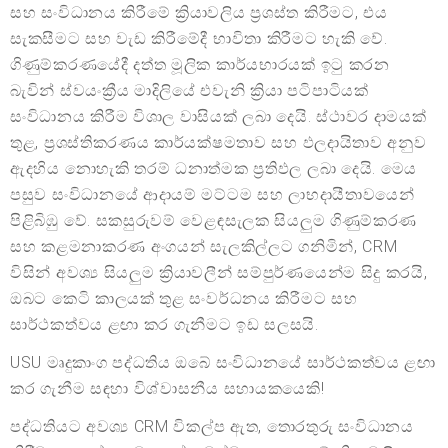
සහ සංවිධානය කිරීමේ ක්‍රියාවලිය ප්‍රශස්ත කිරීමට, එය
සැකසීමට සහ වැඩ කිරීමේදී භාවිතා කිරීමට හැකි වේ.
ගිණුම්කරණයේදී දත්ත මූලික කාර්යභාරයක් ඉටු කරන
බැවින් ස්වයංක්‍රීය මාදිලියේ එවැනි ක්‍රියා පටිපාටියක්
සංවිධානය කිරීම විශාල වාසියක් ලබා දෙයි. ස්ථාවර දාමයක්
තුළ, ප්‍රශස්තිකරණය කාර්යක්ෂමතාව සහ ඵලදායිතාව අනුව
ඇදහිය නොහැකි තරම් ධනාත්මක ප්‍රතිඵල ලබා දෙයි. මෙය
පසුව සංවිධානයේ ආදායම් මට්ටම සහ ලාභදායීතාවයෙන්
පිළිබිඹු වේ. සකසුරුවම් වෙළඳසැලක සියලුම ගිණුම්කරණ
සහ කළමනාකරණ අංගයන් සැලකිල්ලට ගනිමින්, CRM
විසින් අවශ්‍ය සියලුම ක්‍රියාවලීන් සම්පුර්ණයෙන්ම සිදු කරයි,
ඔබට කෙටි කාලයක් තුළ සංවර්ධනය කිරීමට සහ
සාර්ථකත්වය ළඟා කර ගැනීමට ඉඩ සලසයි.
USU මෘදුකාංග පද්ධතිය ඔබේ සංවිධානයේ සාර්ථකත්වය ළඟා
කර ගැනීම සඳහා විශ්වාසනීය සහායකයෙකි!
පද්ධතියට අවශ්‍ය CRM විකල්ප ඇත, තොරතුරු සංවිධානය