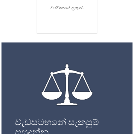
විශ්වාසයේ ලකුණ
වැඩසටහනේ සැකසුම්
සසඳන්න