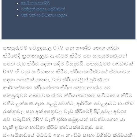
කාර් සහ භාරදීම
මිනිසුන් සඳහා සේවාවන්
එක් එක් සංවිධානය සඳහා
සකසුරුවම් වෙළඳසැල CRM යනු භාණ්ඩ තොග ගබඩා
කිරීමේදී ක්‍රමානුකූලව ඇණවුම් කිරීම සහ සැපයුම්කරුවන්
සමඟ වැඩ කිරීම සඳහා කදිම විසඳුමයි. සකසුරුවම් ගබඩාවක්
CRM හි වැඩ සංවිධානය කිරීම, ක්රියාකාරිත්වයේ ස්වභාවය
සඳහා පමණක් නොව, වැඩ ක්රියාවලීන් පූර්ණ හා
කාර්යක්ෂමව ක්රියාත්මක කිරීම සඳහා අවශ්ය වේ.
සකසුරුවම් ගබඩාවක ශ්රම ක්රියාකාරකම් සංවිධානය කිරීම
එහිම ලක්ෂණ ඇත. පළමුවෙන්ම, ආර්ථික වෙළඳාමට භාණ්ඩ
රාක්කවල සහ අක්තපත්‍රවල වැඩ කිරීමේදී පිළිවෙල අවශ්‍ය
වේ. එබැවින්, CRM වැනි දත්ත සමුදායන් පවත්වාගෙන යා
හැකි දෘඪාංග භාවිතා කිරීම කාර්යක්ෂමතාව සහ
ඵලදායිතාවයේ මට්ටම ඉහළ නැංවීම සඳහා විශිෂ්ට ක්රමයකි.