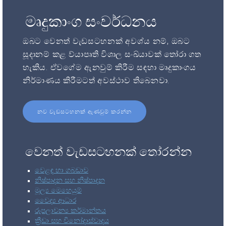
මෘදුකාංග සංවර්ධනය
ඔබට වෙනත් වැඩසටහනක් අවශ්ය නම්, ඔබට
සූදානම් කළ ව්යාපෘති විශාල සංඛ්යාවක් තෝරා ගත
හැකිය. ඒවගේම ඇනවුම් කිරීම සඳහා මෘදුකාංගය
නිර්මාණය කිරීමටත් අවස්ථාව තිබෙනවා.
නව වැඩසටහනක් ඇණවුම් කරන්න
වෙනත් වැඩසටහනක් තෝරන්න
වෙළඳ හා ගබඩාව
නිෂ්පාදන සහ නිෂ්පාදන
මූල්‍ය මෙහෙයුම්
වෛද්‍ය ආධාර
රූපලාවන්‍ය කර්මාන්තය
ක්‍රීඩා සහ විනෝදාස්වාදය