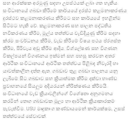
සහ ආරක්ෂක අරමුණු සඳහා උපස්ථයක් ලබා ගත හැකිය.
සංවිධානයේ ගබඩා කිරීමේ කාර්යයේ දුරස්ථ කළමනාකරණය
දුරස්ථව කළමනාකරණය කිරීමට සහ කාර්යයේ ඉහළින්ම
සිටීමට හැකි වේ. කළමනාකරණ සහ පාලන පද්ධතිය
නවීකරණය කිරීම, මූල්ය තත්ත්වය වැඩිදියුණු කිරීම සඳහා
ක්රම සංවර්ධනය කිරීම, වැඩ කිරීමේ විෂය පථය ප්රශස්ත
කිරීම, පිරිවැය අඩු කිරීම ආදිය. විශ්ලේෂණ සහ විගණන
විකල්පයන් විගණනය ඉක්මන් සහ පහසු කරවන අතර
ආර්ථික සංවිධානයේ ආර්ථික තත්ත්වය පිළිබඳ නිවැරදි හා
යාවත්කාලීන දත්ත ඇත. ගබඩාව තුළ ගබඩා පාලනය යනු
ලැබීමේ සිට ගබඩාව සහ ක්‍රියාත්මක කිරීම දක්වා භාණ්ඩ
ප්‍රවාහනයේ සියලුම අදියරයන් නිරීක්ෂණය කිරීමයි.
සංවිධානයේ වැඩ ක්‍රියාවලීන්ගේ විශේෂතා අනුගමනය
කරමින් තොග ගබඩාවක මූල්‍ය හා ආර්ථික ක්‍රියාකාරකම්
පැවැත්වීම. USU මෘදුකාංග කණ්ඩායමෙන් කාර්යක්ෂම, උසස්
තත්ත්වයේ සේවාවක්.