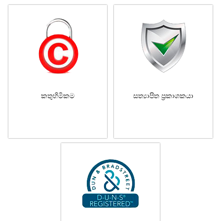
කතුහිමිකම
සත්‍යාපිත ප්‍රකාශකයා