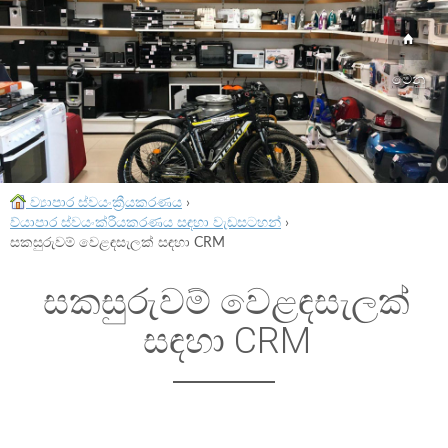
මෙනු
ව්‍යාපාර ස්වයංක්‍රීයකරණය
›
ව්යාපාර ස්වයංක්රීයකරණය සඳහා වැඩසටහන්
›
සකසුරුවම් වෙළඳසැලක් සඳහා CRM
සකසුරුවම් වෙළඳසැලක්
සඳහා CRM