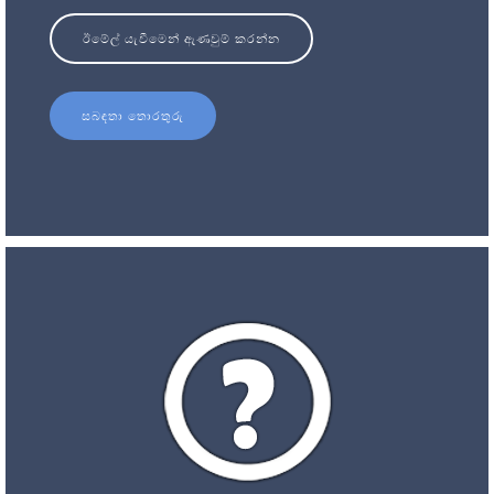
ඊමේල් යැවීමෙන් ඇණවුම් කරන්න
සබඳතා තොරතුරු