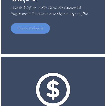
වෙනම පිටුවක, ඔබට විවිධ වින්‍යාසයන්හි
මෘදුකාංගයේ විශේෂාංග සංසන්දනය කළ හැකිය.
වින්‍යාසයන් සසඳන්න