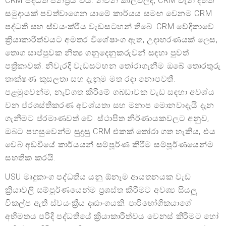
CRM පද්ධති ජනප්‍රිය විය. නවීන කාලවලදී, CRM වැනි දත්ත
සමුදායක් පවත්වාගෙන යාමේ කාර්යය සමඟ වෙනම CRM
පද්ධති සහ ස්වයංක්රීය වැඩසටහන් තිබේ. CRM වේදිකාවේ
ක්‍රියාකාරීත්වයට අමතර විශේෂාංග ඇත, උදාහරණයක් ලෙස,
තොග සාප්පුවක නිත්‍ය ගනුදෙනුකරුවන් සඳහා පුවත්
පත්‍රිකාවක්. නිවැරදි වැඩසටහන තෝරාගැනීම ඔබේ තොරතුරු
තාක්ෂණ කුසලතා සහ දැනුම මත රඳා නොපවතී.
පළමුවෙන්ම, නැව්ගත කිරීමේ ගබඩාවක වැඩ සඳහා අවශ්ය
වන ප්රශස්තිකරණ අවශ්යතා සහ මනාප මොනවාදැයි දැන
ගැනීමට ප්රමාණවත් වේ. ස්ථාපිත නිර්ණායකවලට අනුව,
ඔබට පහසුවෙන්ම සුදුසු CRM එකක් තෝරා ගත හැකිය, එය
වෙබ් අඩවියේ කාර්යයන් සම්පූර්ණ කිරීම සම්පූර්ණයෙන්ම
සහතික කරයි.
USU මෘදුකාංග පද්ධතිය යනු ඕනෑම ආයතනයක වැඩ
ක්‍රියාවලි සම්පූර්ණයෙන්ම ප්‍රශස්ත කිරීමට අවශ්‍ය සියලු
විකල්ප ඇති ස්වයංක්‍රීය දෘඪාංගයකි. පාරිභෝගිකයාගේ
අභිමතය පරිදි පද්ධතියේ ක්‍රියාකාරීත්වය වෙනස් කිරීමට හෝ