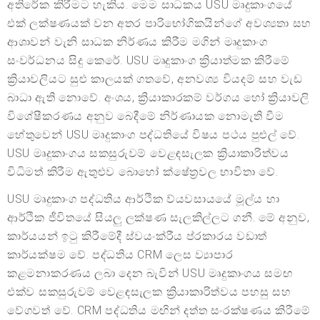
අතිරේක කිරීමට හැකිය. මෙම සාධකය USU මෘදුකාංගයේ
එක් ලක්ෂණයක් වන අතර පාරිභෝගිකයින්ගේ අවශ්‍යතා සහ
ආශාවන් වැනි සාධක නිර්ණය කිරීම මගින් මෘදුකාංග
සංවර්ධනය සිදු කෙරේ. USU මෘදුකාංග ක්‍රියාත්මක කිරීමේ
ක්‍රියාවලියට සුළු කාලයක් ගතවේ, අනවශ්‍ය වියදම් සහ වැඩ
බාධා ඇති නොවේ. අංශය, ක්‍රියාකාරකම් වර්ගය හෝ ක්‍රියාවලි
විශේෂීකරණය අනුව බෙදීමේ නිර්ණායක නොමැති වීම
හේතුවෙන් USU මෘදුකාංග පද්ධතියේ විෂය පථය පුළුල් වේ.
USU මෘදුකාංගය සකසුරුවම් වෙළඳසැලක ක්‍රියාකාරිත්වය
විධිමත් කිරීම ඇතුළුව බොහෝ ක්ෂේත්‍රවල භාවිතා වේ.
USU මෘදුකාංග පද්ධතිය ආර්ථික ව්යවසායයේ මූල්ය හා
ආර්ථික ජීවිතයේ සියලු ලක්ෂණ සැලකිල්ලට ගනී. මේ අනුව,
කාර්යයන් ඉටු කිරීමේදී ස්වයංක්රීය ප්රකාරය වඩාත්
කාර්යක්ෂම වේ. පද්ධතිය CRM ලෙස ව්‍යාපාර
කළමනාකරණය ලබා දෙන බැවින් USU මෘදුකාංගය සමඟ
එක්ව සකසුරුවම් වෙළඳසැලක ක්‍රියාකාරිත්වය පහසු සහ
වේගවත් වේ. CRM පද්ධතිය මඟින් දත්ත සංරක්ෂණය කිරීමේ