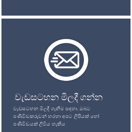
වැඩසටහන මිලදී ගන්න
වැඩසටහන මිලදී ගැනීම සඳහා, ඔබට
පණිවිඩකරුවන් හරහා අපට ලිපියක් හෝ
පණිවිඩයක් ලිවිය හැකිය