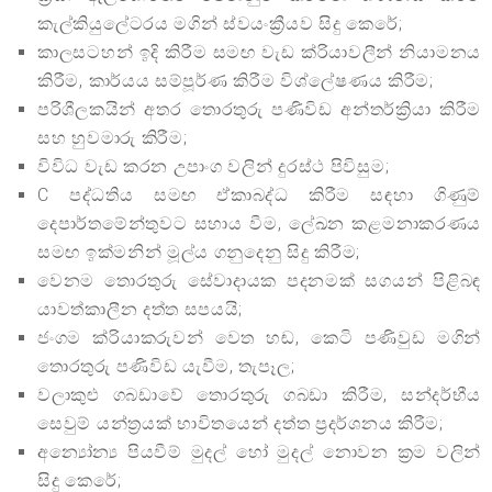
කැල්කියුලේටරය මගින් ස්වයංක්‍රීයව සිදු කෙරේ;
කාලසටහන් ඉදි කිරීම සමඟ වැඩ ක්රියාවලීන් නියාමනය
කිරීම, කාර්යය සම්පූර්ණ කිරීම විශ්ලේෂණය කිරීම;
පරිශීලකයින් අතර තොරතුරු පණිවිඩ අන්තර්ක්‍රියා කිරීම
සහ හුවමාරු කිරීම;
විවිධ වැඩ කරන උපාංග වලින් දුරස්ථ පිවිසුම;
C පද්ධතිය සමඟ ඒකාබද්ධ කිරීම සඳහා ගිණුම්
දෙපාර්තමේන්තුවට සහාය වීම, ලේඛන කළමනාකරණය
සමඟ ඉක්මනින් මූල්ය ගනුදෙනු සිදු කිරීම;
වෙනම තොරතුරු සේවාදායක පදනමක් සගයන් පිළිබඳ
යාවත්කාලීන දත්ත සපයයි;
ජංගම ක්රියාකරුවන් වෙත හඬ, කෙටි පණිවුඩ මගින්
තොරතුරු පණිවිඩ යැවීම, තැපෑල;
වලාකුළු ගබඩාවේ තොරතුරු ගබඩා කිරීම, සන්දර්භීය
සෙවුම් යන්ත්‍රයක් භාවිතයෙන් දත්ත ප්‍රදර්ශනය කිරීම;
අන්‍යෝන්‍ය පියවීම් මුදල් හෝ මුදල් නොවන ක්‍රම වලින්
සිදු කෙරේ;