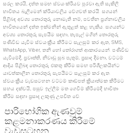
සරල කරයි, දත්ත සමඟ ස්වයංක්රීයව පුරවා ඇති සැකිලි
භාවිතය බැලීමෙන් ක්රියාවලිය වේගවත් කරයි. සගයන්
පිළිබඳ අවශ්‍ය තොරතුරු නොමැති නම්, පවතින ප්‍රශ්නාවලිය
භාවිතයෙන් දත්ත ඉක්මනින් ඇතුළත් කළ හැකිය. සගයන්ට
අවශ්‍ය තොරතුරු සැපයීම සඳහා, තැපැල් මගින් තොරතුරු
පණිවිඩ යැවීම ස්වයංක්‍රීය කිරීමට සැලසුම් කර ඇත, SMS,
WhatsApp, Viber, තනි හෝ තෝරාගත් ආකාරයෙන්. පණිවිඩ
යැවීමේදී, ප්‍රවෘත්ති, නිවාඩු සුබ පැතුම්, ප්‍රසාද දීමනා, වට්ටම්
ආදිය පිළිබඳ තොරතුරු එකතු කිරීම සමඟ පරිශීලකයින්ට
යාවත්කාලීන තොරතුරු සැපයීමට සැලසුම් කර ඇත.
ස්වයංක්‍රීය වැඩසටහන වට්ටම් කාඩ්පත් ක්‍රියාත්මක කිරීමට
සහය දක්වයි, පසුව ඉල්ලීම් මත ගෙවීම් කිරීමේදී භාවිතා
කිරීම සඳහා ප්‍රසාද ලකුණු උපචිත වේ.
පාරිභෝගික ඇණවුම්
කළමනාකරණය කිරීමේ
වැඩසටහන