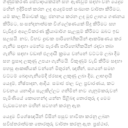
ගිණුම්කරණ සේවාදායකයින් සහ ඇණවුම් සඳහා වන යෙදුම
මඟින් ඉදිරිපත් කරන ලද අයදුම්පත් සංඛ්‍යාත වාර්තා කිරීමට,
යම් කාල සීමාවක් තුළ ජනනය කරන ලද මුළු ලාභය ගණනය
කිරීමට, සංසන්දනාත්මක විශ්ලේෂණයක් සිදු කිරීමට සහ
වැඩිදුර අලෙවිකරණ ක්‍රියාමාර්ග සැලසුම් කිරීමට ඔබට ඉඩ
සලසයි. නව, විභව ද්‍රාවක පාරිභෝගිකයින් ආකර්ෂණය කර
ගැනීම සඳහා මෙන්ම පැරණි පාරිභෝගිකයින් රඳවා තබා
ගැනීම සඳහා වඩාත් ඵලදායී ක්‍රමය වන්නේ වට්ටම් ලබා දීම
සහ ප්‍රසාද ලකුණු උපයා ගැනීමයි. විකුණුම් වැඩි කිරීම සඳහා
පහසු ආකෘතියක් වන්නේ මිතුරන්, ඥාතීන්, සගයන් සමඟ
වට්ටම් බෙදාගැනීමේදී ප්රසාද ලකුණු ලබා දීම, ලාභදායී
යෙදුම්, නිෂ්පාදන, ආදිය. සමාජ ජාල වල ප්‍රචාරණය, කට
වචනය යනාදිය සැලකිල්ලට ගනිමින් නව ගැනුම්කරුවන්
පැමිණියේ කොහෙන්ද යන්න පිළිබඳ තොරතුරු ද මෙම
වැඩසටහන මඟින් සටහන් කරනු ඇත.
යෙදුම විශේෂඥයින් විසින් පසුව භාවිතා කරනු ලබන
සවිස්තරාත්මක තොරතුරු වාර්තා කරනු ඇත. ප්‍රස්ථාර,