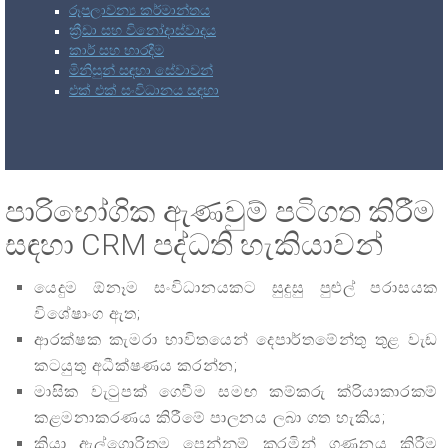
රූපලාවන්‍ය කර්මාන්තය
ක්‍රීඩා සහ විනෝදාස්වාදය
කාර් සහ භාරදීම
මිනිසුන් සඳහා සේවාවන්
එක් එක් සංවිධානය සඳහා
පාරිභෝගික ඇණවුම් පටිගත කිරීම
සඳහා CRM පද්ධති හැකියාවන්
යෙදුම ඕනෑම සංවිධානයකට සුදුසු පුළුල් පරාසයක
විශේෂාංග ඇත;
ආරක්ෂක කැමරා භාවිතයෙන් දෙපාර්තමේන්තු තුළ වැඩ
කටයුතු අධීක්ෂණය කරන්න;
මාසික වැටුපක් ගෙවීම සමඟ කම්කරු ක්රියාකාරකම්
කළමනාකරණය කිරීමේ පාලනය ලබා ගත හැකිය;
ක්‍රියා ඇල්ගොරිතම පෙන්නුම් කරමින් ගණනය කිරීම