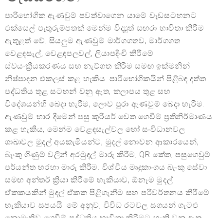
පාරිභෝගික ඇණවුම් පවත්වාගෙන යාමේ වැඩසටහනට
එක්සෙල් පැතුරුම්පතක් මෙන්ම විද්‍යුත් සඟරා භාවිතා කිරීම
ඇතුළත් වේ. සියලුම ඇණවුම් මාර්ගගතව, මාර්ගගත
වෙළඳසැල්, වෙළඳපලවල්, ලියාපදිංචි කිරීමේ
ස්වයංක්‍රීයකරණය සහ නැව්ගත කිරීම සමඟ ඉක්මනින්
නිෂ්පාදන එකලස් කළ හැකිය. පාරිභෝගිකයින් පිළිබඳ දත්ත
පද්ධතිය තුළ සටහන් වනු ඇත, කලාපය තුළ සහ
විදේශයන්හි බෙදා හැරීම, ලොව පුරා ඇණවුම් බෙදා හැරීම.
ඇණවුම් භාර දීමෙන් පසු කුරියර් වෙත ගෙවීම් ප්‍රතිනිර්මාණය
කළ හැකිය, මෙන්ම වෙළඳසැල්වල හෝ සංවිධානවල
ශාඛාවල මුදල් අයකැමියන්ට, මුදල් නොවන ආකාරයෙන්,
බැංකු ගිණුම් වලින් අරමුදල් මාරු කිරීම, QR කේත, පසුගෙවුම්
පර්යන්ත හරහා මාරු කිරීම. විශ්වීය මෘදුකාංගය බැංකු සේවා
සමඟ අන්තර් ක්‍රියා කිරීමේ හැකියාව, ඕනෑම මුදල්
ඒකකයකින් මුදල් ඒකක පිළිගැනීම සහ පරිවර්තනය කිරීමේ
හැකියාව සපයයි. මේ අනුව, විවිධ රටවල සගයන් ගැටළු
නොමැතිව ගෙවීම් පද්ධතිය භාවිතා කිරීමට හැකි වනු ඇත.