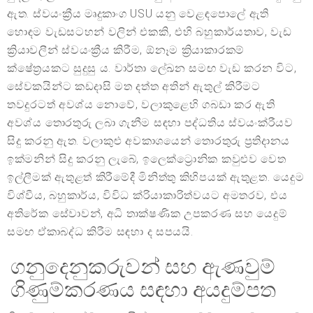
ඇත. ස්වයංක්‍රීය මෘදුකාංග USU යනු වෙළඳපොලේ ඇති
හොඳම වැඩසටහන් වලින් එකකි, එහි බහුකාර්යතාව, වැඩ
ක්‍රියාවලීන් ස්වයංක්‍රීය කිරීම, ඕනෑම ක්‍රියාකාරකම්
ක්ෂේත්‍රයකට සුදුසු ය. වාර්තා ලේඛන සමඟ වැඩ කරන විට,
සේවකයින්ට කඩදාසි මත දත්ත අතින් ඇතුල් කිරීමට
තවදුරටත් අවශ්ය නොවේ, වලාකුළෙහි ගබඩා කර ඇති
අවශ්ය තොරතුරු ලබා ගැනීම සඳහා පද්ධතිය ස්වයංක්රීයව
සිදු කරනු ඇත. වලාකුළු අවකාශයෙන් තොරතුරු ප්‍රතිදානය
ඉක්මනින් සිදු කරනු ලැබේ, ඉලෙක්ට්‍රොනික කවුළුව වෙත
ඉල්ලීමක් ඇතුළත් කිරීමේදී මිනිත්තු කිහිපයක් ඇතුළත. යෙදුම
විශ්වීය, බහුකාර්ය, විවිධ ක්රියාකාරිත්වයට අමතරව, එය
අතිරේක සේවාවන්, අධි තාක්ෂණික උපකරණ සහ යෙදුම්
සමඟ ඒකාබද්ධ කිරීම සඳහා ද සපයයි.
ගනුදෙනුකරුවන් සහ ඇණවුම්
ගිණුම්කරණය සඳහා අයදුම්පත