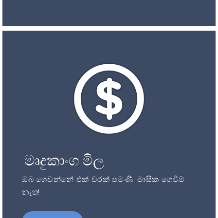
මෘදුකාංග මිල
ඔබ ගෙවන්නේ එක් වරක් පමණි. මාසික ගෙවීම්
නැත!