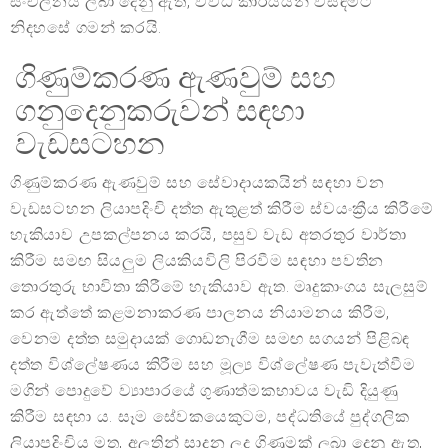
සංචලනය ලබා දෙනු ඇත, විවිධ කාර්යයන් විසඳීමට
නිදහසේ ගමන් කරයි.
ගිණුම්කරණ ඇණවුම් සහ
ගනුදෙනුකරුවන් සඳහා
වැඩසටහන
ගිණුම්කරණ ඇණවුම් සහ සේවාදායකයින් සඳහා වන
වැඩසටහන ලියාපදිංචි දත්ත ඇතුළත් කිරීම ස්වයංක්‍රීය කිරීමේ
හැකියාව උපකල්පනය කරයි, පසුව වැඩ අතරතුර වාර්තා
කිරීම සමඟ සියලුම ලියකියවිලි පිරවීම සඳහා පවතින
තොරතුරු භාවිතා කිරීමේ හැකියාව ඇත. මෘදුකාංගය සැලසුම්
කර ඇත්තේ කළමනාකරණ පාලනය නියාමනය කිරීම,
වෙනම දත්ත සමුදායක් ගොඩනැගීම සමඟ සගයන් පිළිබඳ
දත්ත විශ්ලේෂණය කිරීම සහ මූල්‍ය විශ්ලේෂණ පැවැත්වීම
මගින් පොදුවේ ව්‍යාපාරයේ ගුණාත්මකභාවය වැඩි දියුණු
කිරීම සඳහා ය. සෑම සේවකයෙකුටම, පද්ධතියේ පුද්ගලික
ලියාපදිංචිය මත, අලුතින් සාදන ලද ගිණුමක් ලබා දෙනු ඇත,