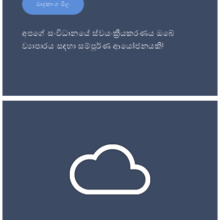
මෘදුකාංග මිල
අපගේ සංවිධානයේ ස්වයංක්‍රීයකරණය ඔබේ
ව්‍යාපාරය සඳහා සම්පූර්ණ ආයෝජනයකි!