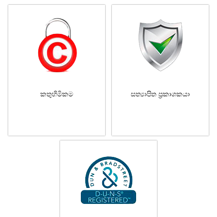
කතුහිමිකම
සත්‍යාපිත ප්‍රකාශකයා