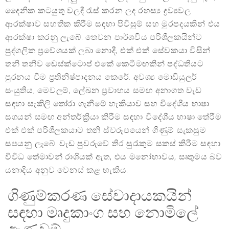
දෛනික කටයුතු වලදී රැස් කරන ලද රහස්‍ය ද්‍රව්‍යවල
ආරක්ෂාව සහතික කිරීම සඳහා පිවිසුම් සහ මුරපදයකින් එය
ආරක්ෂා කරනු ලැබේ. තෙවන පාර්ශවීය පරිශීලකයින්ට
පුද්ගලික ප්‍රවේශයක් ලබා නොදී, එක් එක් සේවකයා විසින්
තනි තනිව ඩෙස්ක්ටොප් එකේ කෙටිමඟකින් පද්ධතියට
පුරනය වීම ප්‍රතිනිෂ්පාදනය කෙරේ. අවශ්‍ය මොඩියුලර්
සංයුතිය, මෙවලම්, ලේඛන ප්‍රවාහය සමඟ අනාගත වැඩ
සඳහා සැකිලි තෝරා ගැනීමේ හැකියාව සහ විදේශීය භාෂා
සගයන් සමඟ අන්තර්ක්‍රියා කිරීම සඳහා විදේශීය භාෂා තේරීම
එක් එක් පරිශීලකයාට තනි ස්වරූපයෙන් ගිණුම් සැකසුම
සපයනු ලැබේ. වැඩ පුවරුවේ තිර සුරැකුම සකස් කිරීම සඳහා
විවිධ තේමාවන් රාශියක් ඇත, එය මනෝභාවය, සෘතුමය බව
යනාදිය අනුව වෙනස් කළ හැකිය.
ගිණුම්කරණ සේවාදායකයින්
සඳහා මෘදුකාංග සහ නොමිලේ