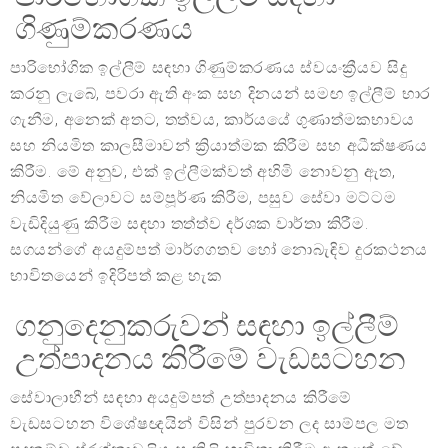
ගිණුම්කරණය
පාරිභෝගික ඉල්ලීම් සඳහා ගිණුම්කරණය ස්වයංක්‍රීයව සිදු
කරනු ලැබේ, පවරා ඇති අංක සහ දිනයන් සමඟ ඉල්ලීම් භාර
ගැනීම, අනෙක් අතට, තත්වය, කාර්යයේ ගුණාත්මකභාවය
සහ නියමිත කාලසීමාවන් ක්‍රියාත්මක කිරීම සහ අධීක්ෂණය
කිරීම. මේ අනුව, එක් ඉල්ලීමක්වත් අහිමි නොවනු ඇත,
නියමිත වේලාවට සම්පූර්ණ කිරීම, පසුව සේවා මට්ටම
වැඩිදියුණු කිරීම සඳහා තත්ත්ව දර්ශක වාර්තා කිරීම.
සගයන්ගේ අයදුම්පත් මාර්ගගතව හෝ නොබැඳිව දුරකථනය
භාවිතයෙන් ඉදිරිපත් කළ හැක
ගනුදෙනුකරුවන් සඳහා ඉල්ලීම්
උත්පාදනය කිරීමේ වැඩසටහන
සේවාලාභීන් සඳහා අයදුම්පත් උත්පාදනය කිරීමේ
වැඩසටහන විශේෂඥයින් විසින් පුරවන ලද සාම්පල මත