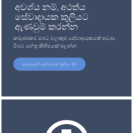
අවශ්ය නම්, අථත්ය
සේවාදායක කුලියට
ඇණවුම් කරන්න
කරුණාකර ඔබට වලාකුළු සේවාදායකයක් අවශ්‍ය
වීමට හේතු කිහිපයක් බලන්න.
වලාකුළෙහි සේවාදායක කුලියට දීම