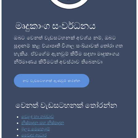
මෘදුකාංග සංවර්ධනය
ඔබට වෙනත් වැඩසටහනක් අවශ්ය නම්, ඔබට
සූදානම් කළ ව්යාපෘති විශාල සංඛ්යාවක් තෝරා ගත
හැකිය. ඒවගේම ඇනවුම් කිරීම සඳහා මෘදුකාංගය
නිර්මාණය කිරීමටත් අවස්ථාව තිබෙනවා.
නව වැඩසටහනක් ඇණවුම් කරන්න
වෙනත් වැඩසටහනක් තෝරන්න
වෙළඳ හා ගබඩාව
නිෂ්පාදන සහ නිෂ්පාදන
මූල්‍ය මෙහෙයුම්
වෛද්‍ය ආධාර