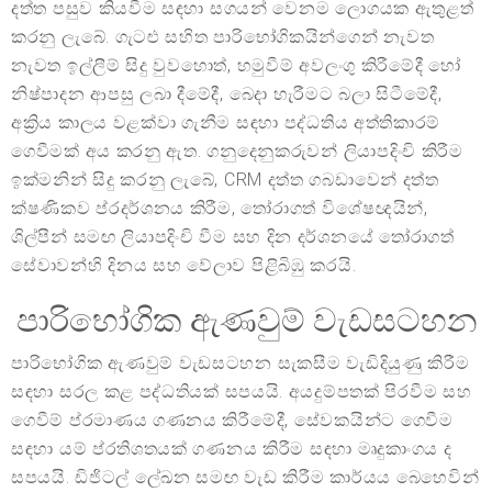
දත්ත පසුව කියවීම සඳහා සගයන් වෙනම ලොගයක ඇතුළත්
කරනු ලැබේ. ගැටළු සහිත පාරිභෝගිකයින්ගෙන් නැවත
නැවත ඉල්ලීම් සිදු වුවහොත්, හමුවීම් අවලංගු කිරීමේදී හෝ
නිෂ්පාදන ආපසු ලබා දීමේදී, බෙදා හැරීමට බලා සිටීමේදී,
අක්‍රිය කාලය වළක්වා ගැනීම සඳහා පද්ධතිය අත්තිකාරම්
ගෙවීමක් අය කරනු ඇත. ගනුදෙනුකරුවන් ලියාපදිංචි කිරීම
ඉක්මනින් සිදු කරනු ලැබේ, CRM දත්ත ගබඩාවෙන් දත්ත
ක්ෂණිකව ප්රදර්ශනය කිරීම, තෝරාගත් විශේෂඥයින්,
ශිල්පීන් සමඟ ලියාපදිංචි වීම සහ දින දර්ශනයේ තෝරාගත්
සේවාවන්හි දිනය සහ වේලාව පිළිබිඹු කරයි.
පාරිභෝගික ඇණවුම් වැඩසටහන
පාරිභෝගික ඇණවුම් වැඩසටහන සැකසීම වැඩිදියුණු කිරීම
සඳහා සරල කළ පද්ධතියක් සපයයි. අයදුම්පතක් පිරවීම සහ
ගෙවීම් ප්රමාණය ගණනය කිරීමේදී, සේවකයින්ට ගෙවීම
සඳහා යම් ප්රතිශතයක් ගණනය කිරීම සඳහා මෘදුකාංගය ද
සපයයි. ඩිජිටල් ලේඛන සමඟ වැඩ කිරීම කාර්යය බෙහෙවින්