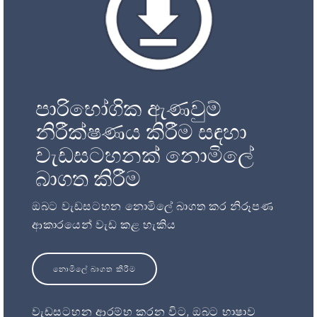
පාරිභෝගික ඇණවුම්
නිරීක්ෂණය කිරීම සඳහා
වැඩසටහනක් නොමිලේ
බාගත කිරීම
ඔබට වැඩසටහන නොමිලේ බාගත කර නිරූපණ
ආකාරයෙන් වැඩ කළ හැකිය
නොමිලේ බාගත කිරීම
වැඩසටහන ආරම්භ කරන විට, ඔබට භාෂාව