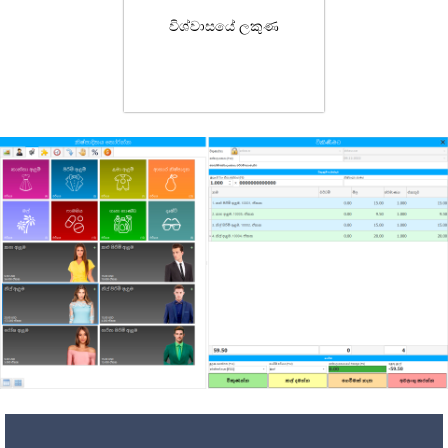
විශ්වාසයේ ලකුණ