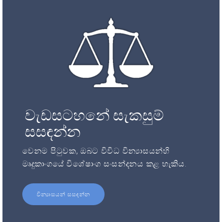
වැඩසටහනේ සැකසුම්
සසඳන්න
වෙනම පිටුවක, ඔබට විවිධ වින්‍යාසයන්හි
මෘදුකාංගයේ විශේෂාංග සංසන්දනය කළ හැකිය.
වින්‍යාසයන් සසඳන්න