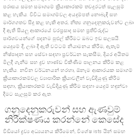
පරාසය සමඟ සමාගමේ ක්‍රියාකාරකම් තවදුරටත් සැලසුම්
කළ හැකිය. විවිධ සමාගම්වල අයදුම්පත් නොබැඳි සහ
මාර්ගගතව සිදු කළ හැකි අතර, නිත්‍ය ගනුදෙනුකරුවන්ට ලබා
දී ඇති සියලු ආකාරයේ වරප්‍රසාද සමඟ ප්‍රතිවිරුද්ධ
පාර්ශවයන්ගේ පදනම පුළුල් කිරීමට ඔබට ඉඩ සලසයි.
යෙදුමේ දී, ලබා දී ඇති වට්ටම් නියාමනය කිරීම, ඇතැම්
නිෂ්පාදන සහ සේවා සඳහා ප්‍රවර්ධන සැකසීම, දියර අයිතම
මිලදී ගැනීම සහ ද්‍රව භාණ්ඩ විකිණීම පාලනය කිරීම කළ
හැකිය. නවීන වර්ධනයන් හරහා, ඕනෑම ආකාරයක සමාගම්
ක්‍රියාකාරකම්වල ව්‍යාපාරික ක්‍රියාවලීන් වැඩිදියුණු කිරීම
සඳහා, ක්‍රියාකාරකම් වැඩිදියුණු කිරීම සඳහා යෙදුම් හඳුන්වා
දීමට සැලසුම් කර ඇත.
ගනුදෙනුකරුවන් සහ ඇණවුම්
නිරීක්ෂණය කරන්නේ කෙසේද
වීඩියෝ ද්‍රව්‍ය අධ්‍යයනය කිරීමෙන්, විශේෂ ists යින් සමඟ