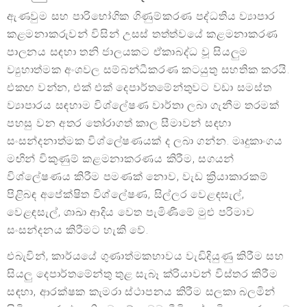
ඇණවුම සහ පාරිභෝගික ගිණුම්කරණ පද්ධතිය ව්‍යාපාර
කළමනාකරුවන් විසින් උසස් තත්ත්වයේ කළමනාකරණ
පාලනය සඳහා තනි ජාලයකට ඒකාබද්ධ වූ සියලුම
ව්‍යුහාත්මක අංශවල සම්බන්ධීකරණ කටයුතු සහතික කරයි.
එකඟ වන්න, එක් එක් දෙපාර්තමේන්තුවට වඩා සමස්ත
ව්‍යාපාරය සඳහාම විශ්ලේෂණ වාර්තා ලබා ගැනීම තරමක්
පහසු වන අතර තෝරාගත් කාල සීමාවන් සඳහා
සංසන්දනාත්මක විශ්ලේෂණයක් ද ලබා ගන්න. මෘදුකාංගය
මඟින් විකුණුම් කළමනාකරණය කිරීම, සගයන්
විශ්ලේෂණය කිරීම පමණක් නොව, වැඩ ක්‍රියාකාරකම්
පිළිබඳ අපේක්ෂිත විශ්ලේෂණ, සිල්ලර වෙළඳසැල්,
වෙළඳසැල්, ශාඛා ආදිය වෙත පැමිණීමේ මුළු පරිමාව
සංසන්දනය කිරීමට හැකි වේ.
එබැවින්, කාර්යයේ ගුණාත්මකභාවය වැඩිදියුණු කිරීම සහ
සියලු දෙපාර්තමේන්තු තුළ සැබෑ ක්රියාවන් විස්තර කිරීම
සඳහා, ආරක්ෂක කැමරා ස්ථාපනය කිරීම සලකා බලමින්