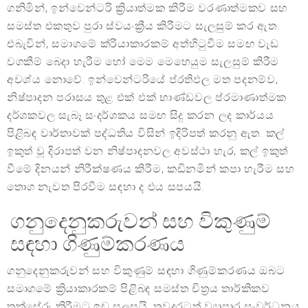
ගනිමින්, ඉන්වෙන්ටරි ක්‍රියාත්මක කිරීම වරණාත්මකව සහ
සමස්ත එකතුව පුරා ස්වයංක්‍රීය කිරීමට සැලසුම් කර ඇත.
එබැවින්, සමාගමේ ක්රියාකාරකම් අත්හිටුවීම සමඟ වැඩ
වගකීම් බෙදා හැරීම හෝ මෙම මෙහෙයුම සැලසුම් කිරීම
අවශ්ය නොවේ. ඉන්වෙන්ටරියේ ප්රතිඵල මත පදනම්ව,
නිෂ්පාදන පරාසය තුළ එක් එක් භාණ්ඩවල ප්රමාණාත්මක
දර්ශකවල සැබෑ සංදර්ශකය සමඟ සිදු කරන ලද කාර්යය
පිළිබඳ වාර්තාවක් පද්ධතිය විසින් ඉදිරිපත් කරනු ඇත. කල්
ඉකුත් වූ දිරාපත් වන නිෂ්පාදනවල අවස්ථා හැර, කල් ඉකුත්
වීමේ දිනයන් නිරීක්ෂණය කිරීම, කඩිනමින් කපා හැරීම සහ
තොග නැවත පිරවීම සඳහා ද එය සපයයි.
ගනුදෙනුකරුවන් සහ විකුණුම්
සඳහා ගිණුම්කරණය
ගනුදෙනුකරුවන් සහ විකුණුම් සඳහා ගිණුම්කරණය ඔබට
සමාගමේ ක්‍රියාකාරකම් පිළිබඳ සමස්ත චිත්‍රය තාර්කිකව
තක්සේරු කිරීමට ඉඩ සලසයි, තවදුරටත් ව්‍යාපාර සංවර්ධනය