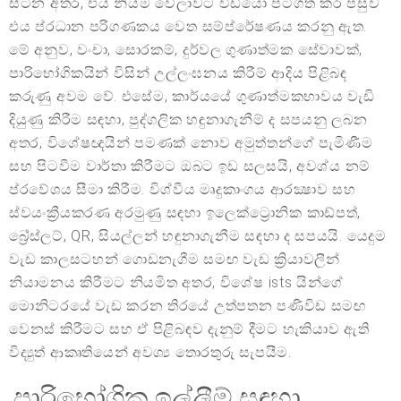
සිටින අතර, එය නියම වේලාවට වීඩියෝ පටිගත කර පසුව
එය ප්රධාන පරිගණකය වෙත සම්ප්රේෂණය කරනු ඇත.
මේ අනුව, වංචා, සොරකම්, දුර්වල ගුණාත්මක සේවාවක්,
පාරිභෝගිකයින් විසින් උල්ලංඝනය කිරීම් ආදිය පිළිබඳ
කරුණු අවම වේ. එසේම, කාර්යයේ ගුණාත්මකභාවය වැඩි
දියුණු කිරීම සඳහා, පුද්ගලික හඳුනාගැනීම් ද සපයනු ලබන
අතර, විශේෂඥයින් පමණක් නොව අමුත්තන්ගේ පැමිණීම
සහ පිටවීම වාර්තා කිරීමට ඔබට ඉඩ සලසයි, අවශ්ය නම්
ප්රවේශය සීමා කිරීම. විශ්වීය මෘදුකාංගය ආරක්‍ෂාව සහ
ස්වයංක්‍රීයකරණ අරමුණු සඳහා ඉලෙක්ට්‍රොනික කාඩ්පත්,
බ්‍රේස්ලට්, QR, සියල්ලන් හඳුනාගැනීම සඳහා ද සපයයි. යෙදුම
වැඩ කාලසටහන් ගොඩනැගීම සමඟ වැඩ ක්‍රියාවලීන්
නියාමනය කිරීමට නියමිත අතර, විශේෂ ists යින්ගේ
මොනිටරයේ වැඩ කරන තිරයේ උත්පතන පණිවිඩ සමඟ
වෙනස් කිරීමට සහ ඒ පිළිබඳව දැනුම් දීමට හැකියාව ඇති
විද්‍යුත් ආකෘතියෙන් අවශ්‍ය තොරතුරු සැපයීම.
පාරිභෝගික ඉල්ලීම් සඳහා