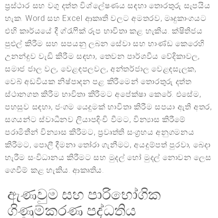
ප්‍රස්ථාර සහ වගු දත්ත විශ්ලේෂණය සඳහා තොරතුරු සැපයිය
හැක. Word සහ Excel ආකෘති වලට අමතරව, මෘදුකාංගයට
එහි කාර්යයේ දී ග්රැෆික් රූප භාවිතා කළ හැකිය. ක්ෂිතිජය
පුළුල් කිරීම සහ සපයනු ලබන සේවා සහ භාණ්ඩ කෙරෙහි
උනන්දුව වැඩි කිරීම සඳහා, තෙවන පාර්ශවීය වේදිකාවල,
සමාජ ජාල වල, වෙළඳපලවල, අන්තර්ජාල වෙළඳසැලක,
වෙබ් අඩවියක නිෂ්පාදන පළ කිරීමෙන් තොරතුරු දත්ත
ස්ථානගත කිරීම භාවිතා කිරීමට අපේක්ෂා කෙරේ. එසේම,
පහසුව සඳහා, ජංගම යෙදුමක් භාවිතා කිරීම සපයා ඇති අතර,
සගයන්ට ස්වාධීනව ලියාපදිංචි වීමට, වින්‍යාස කිරීමේ
පරාමිතීන් වින්‍යාස කිරීමට, ප්‍රවෘත්ති සංග්‍රහය අනුගමනය
කිරීමට, පොලී දීමනා තෝරා ගැනීමට, අයදුම්පත් පුරවා, බෙදා
හැරීම සංවිධානය කිරීමට සහ මුදල් හෝ මුදල් නොවන ලෙස
ගෙවීම් කළ හැකිය. ආකෘතිය.
ඇණවුම සහ පාරිභෝගික
ගිණුම්කරණ පද්ධතිය