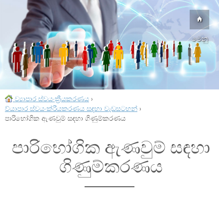
මෙනු
ව්‍යාපාර ස්වයංක්‍රීයකරණය
›
ව්යාපාර ස්වයංක්රීයකරණය සඳහා වැඩසටහන්
›
පාරිභෝගික ඇණවුම් සඳහා ගිණුම්කරණය
පාරිභෝගික ඇණවුම් සඳහා
ගිණුම්කරණය