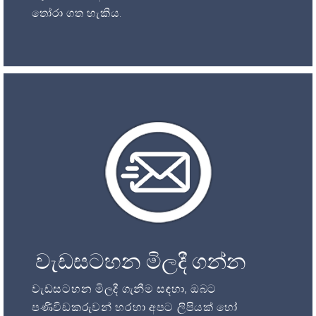
තෝරා ගත හැකිය.
වැඩසටහන මිලදී ගන්න
වැඩසටහන මිලදී ගැනීම සඳහා, ඔබට
පණිවිඩකරුවන් හරහා අපට ලිපියක් හෝ