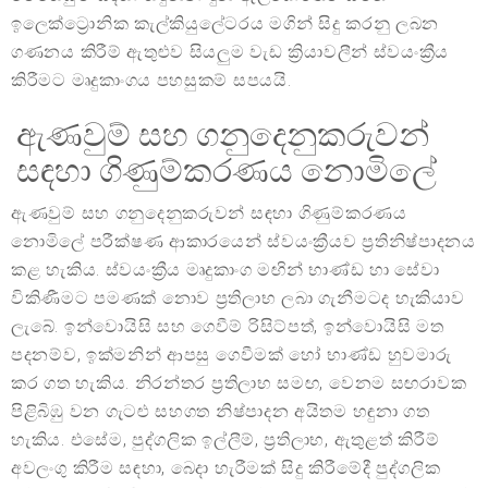
ඉලෙක්ට්‍රොනික කැල්කියුලේටරය මගින් සිදු කරනු ලබන
ගණනය කිරීම් ඇතුළුව සියලුම වැඩ ක්‍රියාවලීන් ස්වයංක්‍රීය
කිරීමට මෘදුකාංගය පහසුකම් සපයයි.
ඇණවුම් සහ ගනුදෙනුකරුවන්
සඳහා ගිණුම්කරණය නොමිලේ
ඇණවුම් සහ ගනුදෙනුකරුවන් සඳහා ගිණුම්කරණය
නොමිලේ පරීක්ෂණ ආකාරයෙන් ස්වයංක්‍රීයව ප්‍රතිනිෂ්පාදනය
කළ හැකිය. ස්වයංක්‍රීය මෘදුකාංග මඟින් භාණ්ඩ හා සේවා
විකිණීමට පමණක් නොව ප්‍රතිලාභ ලබා ගැනීමටද හැකියාව
ලැබේ. ඉන්වොයිසි සහ ගෙවීම් රිසිට්පත්, ඉන්වොයිසි මත
පදනම්ව, ඉක්මනින් ආපසු ගෙවීමක් හෝ භාණ්ඩ හුවමාරු
කර ගත හැකිය. නිරන්තර ප්‍රතිලාභ සමඟ, වෙනම සඟරාවක
පිළිබිඹු වන ගැටළු සහගත නිෂ්පාදන අයිතම හඳුනා ගත
හැකිය. එසේම, පුද්ගලික ඉල්ලීම්, ප්‍රතිලාභ, ඇතුළත් කිරීම්
අවලංගු කිරීම සඳහා, බෙදා හැරීමක් සිදු කිරීමේදී පුද්ගලික