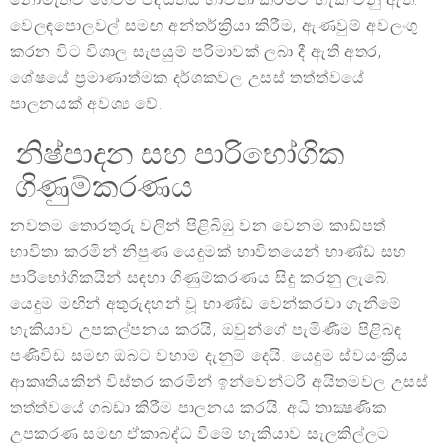
වෙලඳපොලවල් සමඟ අන්තර්ක්‍රියා කිරීම, ඇණවුම් අවලංගු
කරන විට විශාල සැපයුම් පරිමාවක් ලබා දී ඇති අතර,
ශේෂයේ ප්‍රමාණාත්මක දර්ශකවල උසස් තත්ත්වයේ
පාලනයක් අවශ්‍ය වේ.
නිෂ්පාදන සහ පාරිභෝගික
ගිණුම්කරණය
නවතම තොරතුරු වලින් පිළිබිඹු වන වෙනම කාඩ්පත්
භාවිතා කරමින් නිපුණ යෙදුමක් භාවිතයෙන් භාණ්ඩ සහ
පාරිභෝගිකයින් සඳහා ගිණුම්කරණය සිදු කරනු ලැබේ.
යෙදුම මඟින් අතුරුදහන් වූ භාණ්ඩ වෙන්කරවා ගැනීමේ
හැකියාව උපකල්පනය කරයි, ඔවුන්ගේ පැමිණීම පිළිබඳ
පණිවිඩ සමඟ ඔබට වහාම දැනුම් දෙයි. යෙදුම ස්වයංක්‍රීය
ආකෘතියකින් විස්තර කරමින් ඉන්වෙන්ටරි අයිතමවල උසස්
තත්ත්වයේ ගබඩා කිරීම පාලනය කරයි. අධි තාක්‍ෂණික
උපකරණ සමඟ ඒකාබද්ධ වීමේ හැකියාව සැලකිල්ලට