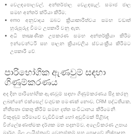
වෙලඳපොලවල්, අන්තර්ජාල වෙළඳසැල්, සමාජ ජාල
සමඟ අන්තර් ක්රියා කිරීම;
emo අනුවාදය ඔබට ක්‍රියාකාරීත්වය සමඟ වඩාත්
හුරුපුරුදු වීමට උපකාරී වනු ඇත;
අධි තාක්‍ෂණික උපකරණ සමඟ අන්තර්ක්‍රියා කිරීම
ඉන්වෙන්ටරි සහ පාලන ක්‍රියාවලිය ස්වයංක්‍රීය කිරීමට
උපකාරී වේ.
පාරිභෝගික ඇණවුම් සඳහා
ගිණුම්කරණය
අද දින පාරිභෝගික ඇණවුම් සඳහා ගිණුම්කරණය සිදු කරනු
ලබන්නේ එක්සෙල් වගුවක පමණක් නොව, CRM පද්ධතියක,
නිතිපතා එකතු කිරීම් සමඟ දත්ත සංවිධානය කිරීමෙනි.
විකුණුම් පරිමාවේ වැඩිවීමක් හෝ අඩුවීමක් පිළිබඳ
විශ්ලේෂණාත්මක දර්ශක මත පදනම්ව, අලෙවිකරණ උපාය
මාර්ග, මිල ලැයිස්තුවේ වෙනස්කම් සහ පොදුවේ නිෂ්පාදන