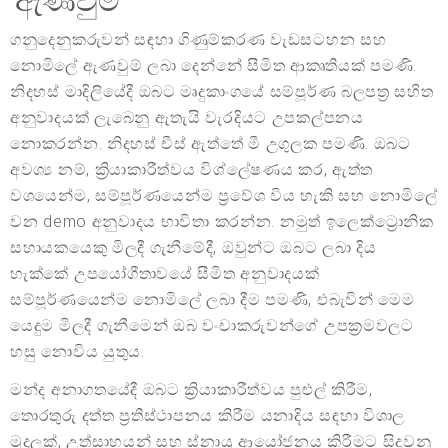
ඇණවුම්
ගනුදෙනුකරුවන් සඳහා ගිණුම්කරණ වැඩසටහන සහ
නොමිලේ ඇණවුම් ලබා දෙන්නේ සීමිත ආකෘතියක් පමණි.
නිදහස් මාදිලියේදී ඔබට මෘදුකාංගයේ සම්පූර්ණ බලපත්‍ර සහිත
අනුවාදයක් ලැබෙනු ඇතැයි වැරදියට උපකල්පනය
නොකරන්න. නිදහස් චීස් ඇත්තේ මී උගුලක පමණි. ඔබට
අවශ්‍ය නම්, ක්‍රියාකාරීත්වය විශ්ලේෂණය කර, ඇත්ත
වශයෙන්ම, සම්පූර්ණයෙන්ම ප්‍රවේශ විය හැකි සහ නොමිලේ
වන demo අනුවාදය භාවිතා කරන්න. නමුත් ඉලෙක්ට්‍රොනික
සහායකයෙකු මිලදී ගැනීමේදී, ඔවුන්ට ඔබට ලබා දිය
හැක්කේ උපයෝගීතාවයේ සීමිත අනුවාදයක්
සම්පූර්ණයෙන්ම නොමිලේ ලබා දීම පමණි, එබැවින් මෙම
යෙදුම මිලදී ගැනීමෙන් ඔබ වංචාකරුවන්ගේ උපක්‍රමවලට
හසු නොවිය යුතුය.
මන්ද අනාගතයේදී ඔබට ක්‍රියාකාරීත්වය පුළුල් කිරීම,
තොරතුරු දත්ත ප්‍රතිස්ථාපනය කිරීම යනාදිය සඳහා විශාල
මුදලක්, උත්සාහයන් සහ ස්නායු ආයෝජනය කිරීමට සිදුවනු