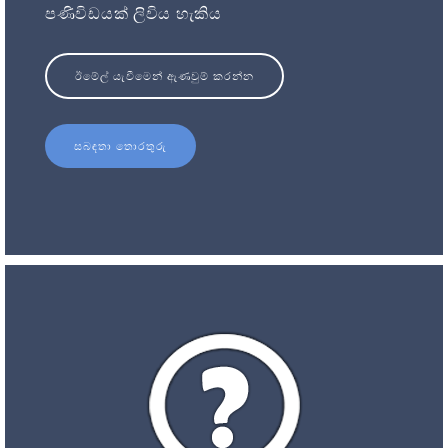
පණිවිඩයක් ලිවිය හැකිය
ඊමේල් යැවීමෙන් ඇණවුම් කරන්න
සබඳතා තොරතුරු