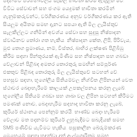
පදනම්ව ප්රශ්නාවලිය සැකිලි භාවිතා කිරීම ඇතුළත් වේ.
විවිධ සේවාවන් සහ ජංගම යෙදුමක් භාවිතා කරමින්
ගැනුම්කරුවන්ට, වර්ගීකරණය අනුව වර්ගීකරණය කර ඇති
සියලුම අයිතම සමඟ දැනට සපයා ඇති මිල ලැයිස්තුව
සැලකිල්ලට ගනිමින් අවශ්ය සේවා සහ සුදුසු නිෂ්පාදන
ස්වාධීනව තෝරා ගත හැකිය. නිෂ්පාදන කේත, ලිපි, පිරිවැය,
මුළු තොග ප්‍රමාණය, නම්, විස්තර, බාහිර ලක්ෂණ පිළිබිඹු
කිරීම සඳහා පින්තූරයක් ඇමිණීම සහ නිෂ්පාදන සහ ගබඩා
වේලාවන් පිළිබඳ අමතර තොරතුරු සමඟින් සම්පූර්ණ
එකතුව පිළිබඳ තොරතුරු මිල ලැයිස්තුවේ සටහන් වේ.
පහසුව සඳහා, භූගෝලීය සිතියම්වල නිශ්චිත ලිපිනයන් වෙත
ස්ථාවර බෙදාහැරීමේ කාලයක් උපකල්පනය කරනු ලැබේ.
භූගෝලීය සිතියම් ගබඩා සහ ශාඛා වල ලිපින සටහන් කිරීමට
පමණක් නොව, බෙදාහැරීම සඳහාද භාවිතා කරනු ලැබේ,
කුරියර් ස්ථානය පෙන්නුම් කරයි. භාණ්ඩ බෙදා හැරීමේ
වේලාව මත පදනම්ව කුරියර් ලුහුබැඳීමට සබැඳියක් සමඟ
SMS පණිවිඩ යැවීමට හැකිය. පසුකාලීන බේරුම්කරණ
මෙහෙයුම් සඳහා හඳුන්වා දුන් ඇල්ගොරිතම සමඟ