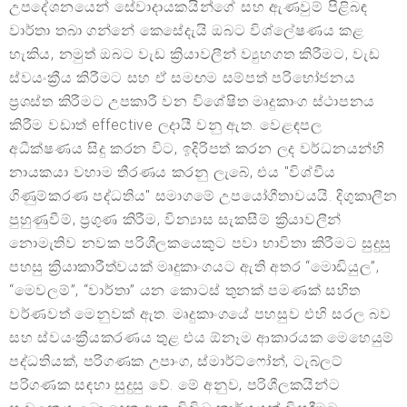
උපදේශනයෙන් සේවාදායකයින්ගේ සහ ඇණවුම් පිළිබඳ
වාර්තා තබා ගන්නේ කෙසේදැයි ඔබට විශ්ලේෂණය කළ
හැකිය, නමුත් ඔබට වැඩ ක්‍රියාවලීන් ව්‍යුහගත කිරීමට, වැඩ
ස්වයංක්‍රීය කිරීමට සහ ඒ සමඟම සම්පත් පරිභෝජනය
ප්‍රශස්ත කිරීමට උපකාරී වන විශේෂිත මෘදුකාංග ස්ථාපනය
කිරීම වඩාත් effective ලදායී වනු ඇත. වෙළඳපල
අධීක්ෂණය සිදු කරන විට, ඉදිරිපත් කරන ලද වර්ධනයන්හි
නායකයා වහාම තීරණය කරනු ලැබේ, එය "විශ්වීය
ගිණුම්කරණ පද්ධතිය" සමාගමේ උපයෝගීතාවයයි. දිගුකාලීන
පුහුණුවීම්, ප්‍රගුණ කිරීම, වින්‍යාස සැකසීම් ක්‍රියාවලීන්
නොමැතිව නවක පරිශීලකයෙකුට පවා භාවිතා කිරීමට සුදුසු
පහසු ක්‍රියාකාරීත්වයක් මෘදුකාංගයට ඇති අතර “මොඩියුල”,
“මෙවලම්”, “වාර්තා” යන කොටස් තුනක් පමණක් සහිත
වර්ණවත් මෙනුවක් ඇත. මෘදුකාංගයේ පහසුව එහි සරල බව
සහ ස්වයංක්‍රීයකරණය තුළ එය ඕනෑම ආකාරයක මෙහෙයුම්
පද්ධතියක්, පරිගණක උපාංග, ස්මාර්ට්ෆෝන්, ටැබ්ලට්
පරිගණක සඳහා සුදුසු වේ. මේ අනුව, පරිශීලකයින්ට