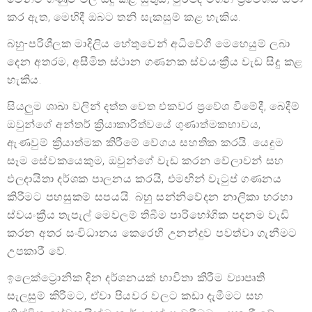
කර ඇත, මෙහිදී ඔබට තනි සැකසුම් කළ හැකිය.
බහු-පරිශීලක මාදිලිය හේතුවෙන් අධිවේගී මෙහෙයුම් ලබා
දෙන අතරම, අසීමිත ස්ථාන ගණනක ස්වයංක්‍රීය වැඩ සිදු කළ
හැකිය.
සියලුම ශාඛා වලින් දත්ත වෙත එකවර ප්‍රවේශ වීමේදී, බෙදීම්
ඔවුන්ගේ අන්තර් ක්‍රියාකාරිත්වයේ ගුණාත්මකභාවය,
ඇණවුම් ක්‍රියාත්මක කිරීමේ වේගය සහතික කරයි. යෙදුම
සෑම සේවකයෙකුම, ඔවුන්ගේ වැඩ කරන වේලාවන් සහ
ඵලදායිතා දර්ශක පාලනය කරයි, එමඟින් වැටුප් ගණනය
කිරීමට පහසුකම් සපයයි. බහු සන්නිවේදන නාලිකා හරහා
ස්වයංක්‍රීය තැපැල් මෙවලම් තිබීම පාරිභෝගික පදනම වැඩි
කරන අතර සංවිධානය කෙරෙහි උනන්දුව පවත්වා ගැනීමට
උපකාරී වේ.
ඉලෙක්ට්‍රොනික දින දර්ශනයක් භාවිතා කිරීම ව්‍යාපෘති
සැලසුම් කිරීමට, ඒවා පියවර වලට කඩා දැමීමට සහ