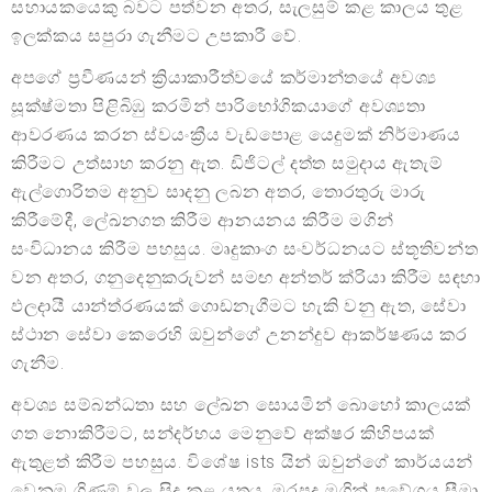
සහායකයෙකු බවට පත්වන අතර, සැලසුම් කළ කාලය තුළ
ඉලක්කය සපුරා ගැනීමට උපකාරී වේ.
අපගේ ප්‍රවීණයන් ක්‍රියාකාරීත්වයේ කර්මාන්තයේ අවශ්‍ය
සූක්ෂ්මතා පිළිබිඹු කරමින් පාරිභෝගිකයාගේ අවශ්‍යතා
ආවරණය කරන ස්වයංක්‍රීය වැඩපොළ යෙදුමක් නිර්මාණය
කිරීමට උත්සාහ කරනු ඇත. ඩිජිටල් දත්ත සමුදාය ඇතැම්
ඇල්ගොරිතම අනුව සාදනු ලබන අතර, තොරතුරු මාරු
කිරීමේදී, ලේඛනගත කිරීම ආනයනය කිරීම මගින්
සංවිධානය කිරීම පහසුය. මෘදුකාංග සංවර්ධනයට ස්තූතිවන්ත
වන අතර, ගනුදෙනුකරුවන් සමඟ අන්තර් ක්රියා කිරීම සඳහා
ඵලදායී යාන්ත්රණයක් ගොඩනැගීමට හැකි වනු ඇත, සේවා
ස්ථාන සේවා කෙරෙහි ඔවුන්ගේ උනන්දුව ආකර්ෂණය කර
ගැනීම.
අවශ්‍ය සම්බන්ධතා සහ ලේඛන සොයමින් බොහෝ කාලයක්
ගත නොකිරීමට, සන්දර්භය මෙනුවේ අක්ෂර කිහිපයක්
ඇතුළත් කිරීම පහසුය. විශේෂ ists යින් ඔවුන්ගේ කාර්යයන්
වෙනම ගිණුම් වල සිදු කළ යුතුය, මුරපද මගින් ප්‍රවේශය සීමා