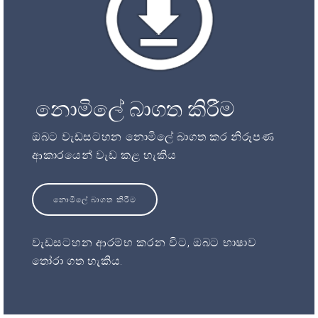
නොමිලේ බාගත කිරීම
ඔබට වැඩසටහන නොමිලේ බාගත කර නිරූපණ
ආකාරයෙන් වැඩ කළ හැකිය
නොමිලේ බාගත කිරීම
වැඩසටහන ආරම්භ කරන විට, ඔබට භාෂාව
තෝරා ගත හැකිය.