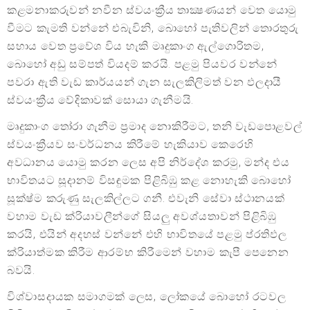
කළමනාකරුවන් නවීන ස්වයංක්‍රීය තාක්‍ෂණයන් වෙත යොමු
වීමට කැමති වන්නේ එබැවිනි, බොහෝ පැතිවලින් තොරතුරු
සහාය වෙත ප්‍රවේශ විය හැකි මෘදුකාංග ඇල්ගොරිතම,
බොහෝ අඩු සම්පත් වියදම් කරයි. පළමු පියවර වන්නේ
පවරා ඇති වැඩ කාර්යයන් ගැන සැලකිලිමත් වන ඵලදායී
ස්වයංක්‍රීය වේදිකාවක් සොයා ගැනීමයි.
මෘදුකාංග තෝරා ගැනීම ප්‍රමාද නොකිරීමට, තනි වැඩපොළවල්
ස්වයංක්‍රීයව සංවර්ධනය කිරීමේ හැකියාව කෙරෙහි
අවධානය යොමු කරන ලෙස අපි නිර්දේශ කරමු, මන්ද එය
භාවිතයට සූදානම් විසඳුමක පිළිබිඹු කළ නොහැකි බොහෝ
සූක්ෂ්ම කරුණු සැලකිල්ලට ගනී. එවැනි සේවා ස්ථානයක්
වහාම වැඩ ක්රියාවලීන්ගේ සියලු අවශ්යතාවන් පිළිබිඹු
කරයි, එයින් අදහස් වන්නේ එහි භාවිතයේ පළමු ප්රතිඵල
ක්රියාත්මක කිරීම ආරම්භ කිරීමෙන් වහාම කැපී පෙනෙන
බවයි.
විශ්වාසදායක සමාගමක් ලෙස, ලෝකයේ බොහෝ රටවල