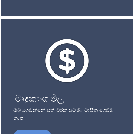
මෘදුකාංග මිල
ඔබ ගෙවන්නේ එක් වරක් පමණි. මාසික ගෙවීම්
නැත!