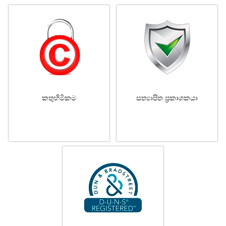
කතුහිමිකම
සත්‍යාපිත ප්‍රකාශකයා