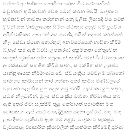
වත්මන් අන්තර්ගතය භාවිතා කරන විට සේවකයින්
ඔවුන්ගේ භූමිකාවන් වෙත ගමන් කරන බවයි. මෘදුකාංග
භූමිකාවන් භාවිතා කරන්නන් යනු මූලික ලියාපදිංචිය සමත්
වූවන් සහ වාඩිලාගෙන සිටින ස්ථානය අනුව යම් ප්‍රවේශ
අයිතිවාසිකම් ලබා ගත් අය පමණි, එයින් අදහස් කරන්නේ
නිල සේවා ස්ථාන තොරතුරු අනවසරයෙන් භාවිතා කිරීම
බැහැර කර ඇති බවයි. උපකරණ අක්‍රමිකතා හේතුවෙන්
ඉලෙක්ට්‍රොනික දත්ත සමුදායන් නැතිවීමෙන් විශ්වාසදායක
ආරක්ෂාවක් සහතික කිරීම සඳහා, සංරක්ෂිත සහ උපස්ථ
යාන්ත්‍රණයක් නිර්මාණය වේ. ස්වයංක්‍රීය මෙවලම් බොහෝ
සාමාන්‍ය කාර්යයන් භාර ගන්නා අතර කාර්ය මණ්ඩලයේ
වැඩ බර සැලකිය යුතු ලෙස අඩු කරයි. වැඩ කටයුතු සඳහා,
යටත් නිලධාරීන්, මූල්‍ය, ස්වයංක්‍රීය වාර්තා නිර්මාණය කර
ඇති අතර ඒවා සැකසීම් තුළ තෝරාගත් පරාමිතීන් මත
ගොඩනගා ඇති අතර පැහැදිලිකම සඳහා ප්‍රස්ථාර, වගු, වගු
ලබා දීමට හැකියාව ඇත. මේ අනුව, මෘදුකාංග සැකසුම
වැඩපොළ ව්‍යාපාරික ක්‍රියාවලීන් ක්‍රියාත්මක කිරීමේදී පූර්ණ