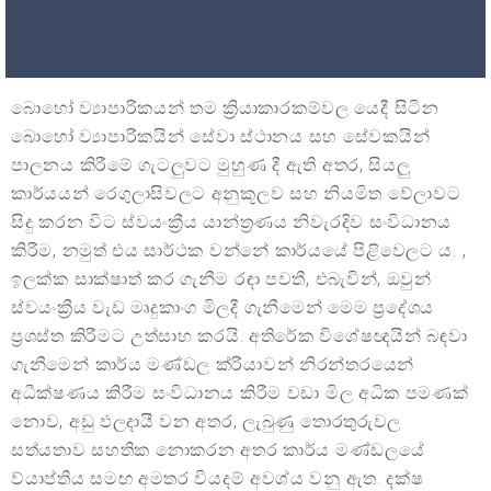
බොහෝ ව්‍යාපාරිකයන් තම ක්‍රියාකාරකම්වල යෙදී සිටින
බොහෝ ව්‍යාපාරිකයින් සේවා ස්ථානය සහ සේවකයින්
පාලනය කිරීමේ ගැටලුවට මුහුණ දී ඇති අතර, සියලු
කාර්යයන් රෙගුලාසිවලට අනුකූලව සහ නියමිත වේලාවට
සිදු කරන විට ස්වයංක්‍රීය යාන්ත්‍රණය නිවැරදිව සංවිධානය
කිරීම, නමුත් එය සාර්ථක වන්නේ කාර්යයේ පිළිවෙලට ය. ,
ඉලක්ක සාක්ෂාත් කර ගැනීම රඳා පවතී, එබැවින්, ඔවුන්
ස්වයංක්‍රීය වැඩ මෘදුකාංග මිලදී ගැනීමෙන් මෙම ප්‍රදේශය
ප්‍රශස්ත කිරීමට උත්සාහ කරයි. අතිරේක විශේෂඥයින් බඳවා
ගැනීමෙන් කාර්ය මණ්ඩල ක්රියාවන් නිරන්තරයෙන්
අධීක්ෂණය කිරීම සංවිධානය කිරීම වඩා මිල අධික පමණක්
නොව, අඩු ඵලදායී වන අතර, ලැබුණු තොරතුරුවල
සත්යතාව සහතික නොකරන අතර කාර්ය මණ්ඩලයේ
ව්යාප්තිය සමඟ අමතර වියදම් අවශ්ය වනු ඇත. දක්ෂ