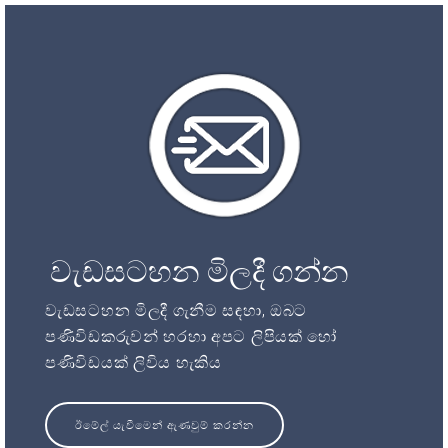
වැඩසටහන මිලදී ගන්න
වැඩසටහන මිලදී ගැනීම සඳහා, ඔබට
පණිවිඩකරුවන් හරහා අපට ලිපියක් හෝ
පණිවිඩයක් ලිවිය හැකිය
ඊමේල් යැවීමෙන් ඇණවුම් කරන්න