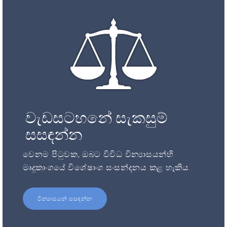
වැඩසටහනේ සැකසුම්
සසඳන්න
වෙනම පිටුවක, ඔබට විවිධ වින්‍යාසයන්හි
මෘදුකාංගයේ විශේෂාංග සංසන්දනය කළ හැකිය.
වින්‍යාසයන් සසඳන්න