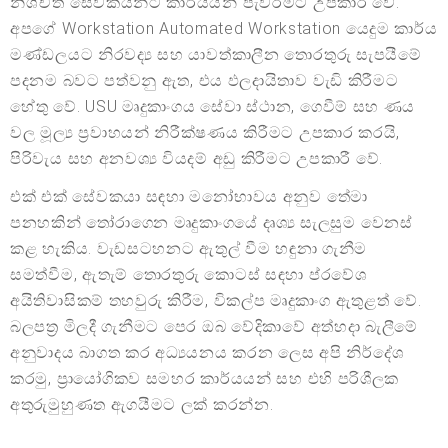
නිශ්චිත සේවකයින්ට කාර්යයන් පැවරීමට උපකාරී වේ.
අපගේ Workstation Automated Workstation යෙදුම කාර්ය
මණ්ඩලයට නිරවද්‍ය සහ යාවත්කාලීන තොරතුරු සැපයීමේ
පදනම බවට පත්වනු ඇත, එය ඵලදායිතාව වැඩි කිරීමට
හේතු වේ. USU මෘදුකාංගය සේවා ස්ථාන, ගෙවීම් සහ ණය
වල මූල්‍ය ප්‍රවාහයන් නිරීක්ෂණය කිරීමට උපකාර කරයි,
පිරිවැය සහ අනවශ්‍ය වියදම් අඩු කිරීමට උපකාරී වේ.
එක් එක් සේවකයා සඳහා මනෝභාවය අනුව තේමා
පනහකින් තෝරාගෙන මෘදුකාංගයේ දෘශ්‍ය සැලසුම වෙනස්
කළ හැකිය. වැඩසටහනට ඇතුල් වීම හඳුනා ගැනීම
සමත්වීම, ඇතැම් තොරතුරු කොටස් සඳහා ප්රවේශ
අයිතිවාසිකම් තහවුරු කිරීම, විකල්ප මෘදුකාංග ඇතුළත් වේ.
බලපත්‍ර මිලදී ගැනීමට පෙර ඔබ වේදිකාවේ අත්හදා බැලීමේ
අනුවාදය බාගත කර අධ්‍යයනය කරන ලෙස අපි නිර්දේශ
කරමු, ප්‍රායෝගිකව සමහර කාර්යයන් සහ එහි පරිශීලක
අතුරුමුහුණත ඇගයීමට ලක් කරන්න.