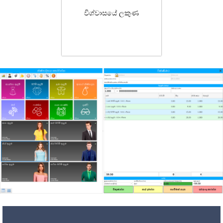
විශ්වාසයේ ලකුණ