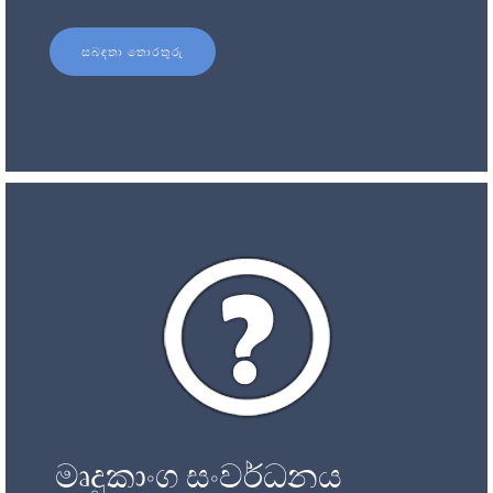
සබඳතා තොරතුරු
මෘදුකාංග සංවර්ධනය