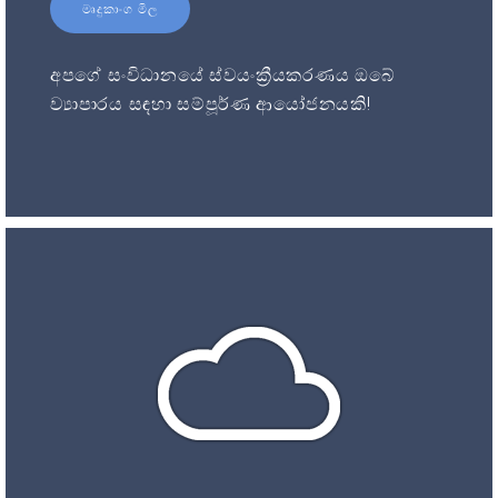
මෘදුකාංග මිල
අපගේ සංවිධානයේ ස්වයංක්‍රීයකරණය ඔබේ
ව්‍යාපාරය සඳහා සම්පූර්ණ ආයෝජනයකි!