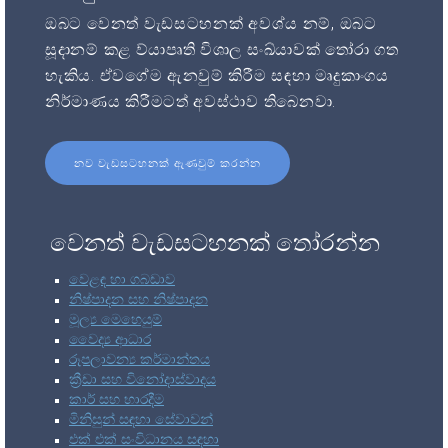
ඔබට වෙනත් වැඩසටහනක් අවශ්ය නම්, ඔබට
සූදානම් කළ ව්යාපෘති විශාල සංඛ්යාවක් තෝරා ගත
හැකිය. ඒවගේම ඇනවුම් කිරීම සඳහා මෘදුකාංගය
නිර්මාණය කිරීමටත් අවස්ථාව තිබෙනවා.
නව වැඩසටහනක් ඇණවුම් කරන්න
වෙනත් වැඩසටහනක් තෝරන්න
වෙළඳ හා ගබඩාව
නිෂ්පාදන සහ නිෂ්පාදන
මූල්‍ය මෙහෙයුම්
වෛද්‍ය ආධාර
රූපලාවන්‍ය කර්මාන්තය
ක්‍රීඩා සහ විනෝදාස්වාදය
කාර් සහ භාරදීම
මිනිසුන් සඳහා සේවාවන්
එක් එක් සංවිධානය සඳහා