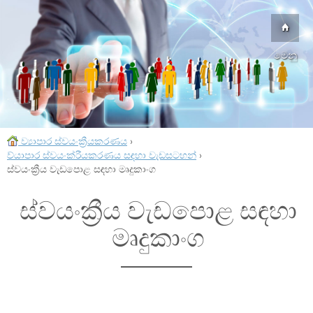
මෙනු
ව්‍යාපාර ස්වයංක්‍රීයකරණය
›
ව්යාපාර ස්වයංක්රීයකරණය සඳහා වැඩසටහන්
›
ස්වයංක්‍රීය වැඩපොළ සඳහා මෘදුකාංග
ස්වයංක්‍රීය වැඩපොළ සඳහා
මෘදුකාංග