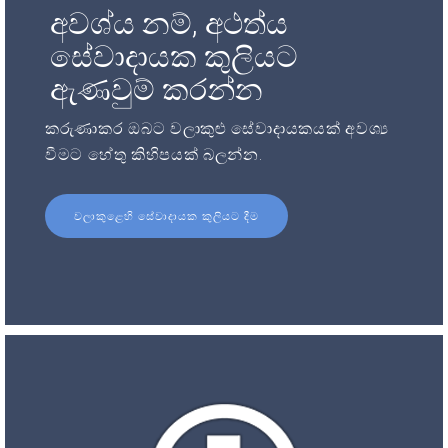
අවශ්ය නම්, අථත්ය
සේවාදායක කුලියට
ඇණවුම් කරන්න
කරුණාකර ඔබට වලාකුළු සේවාදායකයක් අවශ්‍ය
වීමට හේතු කිහිපයක් බලන්න.
වලාකුළෙහි සේවාදායක කුලියට දීම