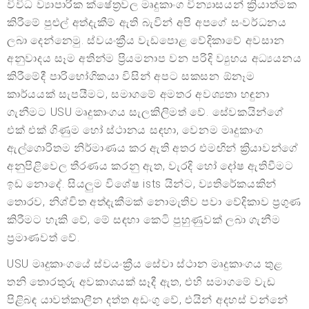
විවිධ ව්‍යාපාරික ක්ෂේත්‍රවල මෘදුකාංග වින්‍යාසයන් ක්‍රියාත්මක
කිරීමේ පුළුල් අත්දැකීම් ඇති බැවින් අපි අපගේ සංවර්ධනය
ලබා දෙන්නෙමු. ස්වයංක්‍රීය වැඩපොළ වේදිකාවේ අවසාන
අනුවාදය සෑම අතින්ම ප්‍රියමනාප වන පරිදි ව්‍යුහය අධ්‍යයනය
කිරීමේදී පාරිභෝගිකයා විසින් අපට සකසන ඕනෑම
කාර්යයක් සැපයීමට, සමාගමේ අමතර අවශ්‍යතා හඳුනා
ගැනීමට USU මෘදුකාංගය සැලකිලිමත් වේ. සේවකයින්ගේ
එක් එක් ගිණුම හෝ ස්ථානය සඳහා, වෙනම මෘදුකාංග
ඇල්ගොරිතම නිර්මාණය කර ඇති අතර එමඟින් ක්‍රියාවන්ගේ
අනුපිළිවෙල තීරණය කරනු ඇත, වැරදි හෝ දෝෂ ඇතිවීමට
ඉඩ නොදේ. සියලුම විශේෂ ists යින්ට, ව්‍යතිරේකයකින්
තොරව, නිශ්චිත අත්දැකීමක් නොමැතිව පවා වේදිකාව ප්‍රගුණ
කිරීමට හැකි වේ, මේ සඳහා කෙටි පුහුණුවක් ලබා ගැනීම
ප්‍රමාණවත් වේ.
USU මෘදුකාංගයේ ස්වයංක්‍රීය සේවා ස්ථාන මෘදුකාංගය තුළ
තනි තොරතුරු අවකාශයක් සෑදී ඇත, එහි සමාගමේ වැඩ
පිළිබඳ යාවත්කාලීන දත්ත අඩංගු වේ, එයින් අදහස් වන්නේ