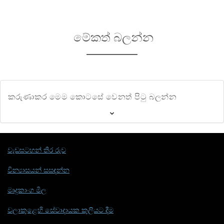
මේකත් බලන්න
කරුණාකර මෙම කොටසේ වෙනත් පිටු බලන්න
වැඩසටහන් තිර රුව
වින්‍යාසයන් සසඳන්න
මෘදුකාංග මිල
වලාකුළෙහි සේවාදායක කුලියට දීම