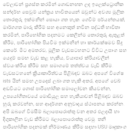
වේලාවන් ප්‍රශස්ත කරමින් ගොඩනඟන ලද ඉලෙක්ට්‍රොනික
සන්දර්භ සෙවුම් යන්ත්‍රය භාවිතයෙන් ඔවුන්ට අවශ්‍ය මූලික
තොරතුරු ඉක්මනින් සොයා ගත හැක. ගෙවීම් පර්යන්තයක්,
මාර්ගගත මාරු කිරීම් සහ අනෙකුත් නවීන පද්ධති භාවිතා
කරමින්, පාරිභෝගික පදනමට කෙලින්ම තොරතුරු ඇතුළත්
කිරීම, පාරිභෝගික පියවීම ඉක්මනින් හා කාර්යක්ෂමව සිදු
කෙරේ. මීට අමතරව, මූලික වැඩසටහනට විවිධ උපාංග සහ
යෙදුම් සමඟ වැඩ කළ හැකිය, ව්යාපාර ක්රියාවලීන්
ස්වයංක්රීය කිරීම සහ සමාගමේ තත්ත්වය වැඩි කිරීම.
වැඩසටහනේ ක්‍රියාකාරිත්වය පිළිබඳව ඔබට අපගේ විශේෂ
ists යින් සමඟ උපදෙස් ලබා ගත හැකි අතර, අපගේ වෙබ්
අඩවියට ගොස් පාරිභෝගික සමාලෝචන කියවන්න,
උපයෝගීතාවයේ මොඩියුල සහ හැකියාවන් පිළිබඳව ඔබව
හුරු කරවන්න, සහ ආදර්ශන අනුවාදය ස්ථාපනය කරන්න.
අපි ඔබගේ විමසීම් බලාපොරොත්තු වන අතර ඵලදායී හා
දිගුකාලීන වැඩ කිරීමට බලාපොරොත්තු වෙමු. තනි
පාරිභෝගික පදනමක් නිර්මාණය කිරීම සඳහා USU මෘදුකාංග