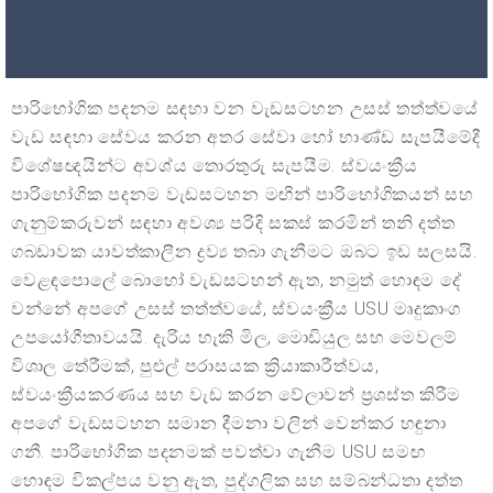
පාරිභෝගික පදනම සඳහා වන වැඩසටහන උසස් තත්ත්වයේ
වැඩ සඳහා සේවය කරන අතර සේවා හෝ භාණ්ඩ සැපයීමේදී
විශේෂඥයින්ට අවශ්ය තොරතුරු සැපයීම. ස්වයංක්‍රීය
පාරිභෝගික පදනම වැඩසටහන මඟින් පාරිභෝගිකයන් සහ
ගැනුම්කරුවන් සඳහා අවශ්‍ය පරිදි සකස් කරමින් තනි දත්ත
ගබඩාවක යාවත්කාලීන ද්‍රව්‍ය තබා ගැනීමට ඔබට ඉඩ සලසයි.
වෙළඳපොලේ බොහෝ වැඩසටහන් ඇත, නමුත් හොඳම දේ
වන්නේ අපගේ උසස් තත්ත්වයේ, ස්වයංක්‍රීය USU මෘදුකාංග
උපයෝගීතාවයයි. දැරිය හැකි මිල, මොඩියුල සහ මෙවලම්
විශාල තේරීමක්, පුළුල් පරාසයක ක්‍රියාකාරීත්වය,
ස්වයංක්‍රීයකරණය සහ වැඩ කරන වේලාවන් ප්‍රශස්ත කිරීම
අපගේ වැඩසටහන සමාන දීමනා වලින් වෙන්කර හඳුනා
ගනී. පාරිභෝගික පදනමක් පවත්වා ගැනීම USU සමඟ
හොඳම විකල්පය වනු ඇත, පුද්ගලික සහ සම්බන්ධතා දත්ත