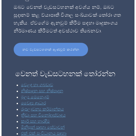
ඔබට වෙනත් වැඩසටහනක් අවශ්ය නම්, ඔබට
සූදානම් කළ ව්යාපෘති විශාල සංඛ්යාවක් තෝරා ගත
හැකිය. ඒවගේම ඇනවුම් කිරීම සඳහා මෘදුකාංගය
නිර්මාණය කිරීමටත් අවස්ථාව තිබෙනවා.
නව වැඩසටහනක් ඇණවුම් කරන්න
වෙනත් වැඩසටහනක් තෝරන්න
වෙළඳ හා ගබඩාව
නිෂ්පාදන සහ නිෂ්පාදන
මූල්‍ය මෙහෙයුම්
වෛද්‍ය ආධාර
රූපලාවන්‍ය කර්මාන්තය
ක්‍රීඩා සහ විනෝදාස්වාදය
කාර් සහ භාරදීම
මිනිසුන් සඳහා සේවාවන්
එක් එක් සංවිධානය සඳහා