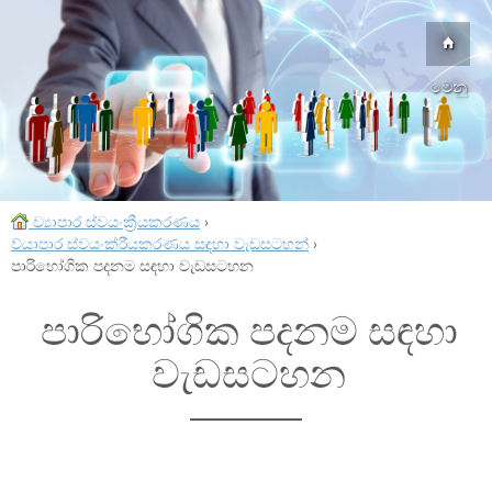
මෙනු
ව්‍යාපාර ස්වයංක්‍රීයකරණය
›
ව්යාපාර ස්වයංක්රීයකරණය සඳහා වැඩසටහන්
›
පාරිභෝගික පදනම සඳහා වැඩසටහන
පාරිභෝගික පදනම සඳහා
වැඩසටහන