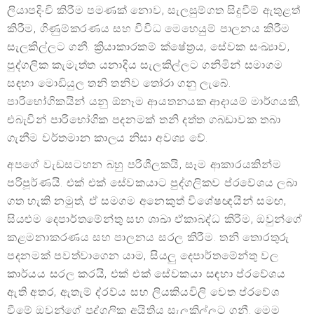
ලියාපදිංචි කිරීම පමණක් නොව, සැලසුම්ගත සිදුවීම් ඇතුළත්
කිරීම, ගිණුම්කරණය සහ විවිධ මෙහෙයුම් පාලනය කිරීම
සැලකිල්ලට ගනී. ක්‍රියාකාරකම් ක්ෂේත්‍රය, සේවක සංඛ්‍යාව,
පුද්ගලික කැමැත්ත යනාදිය සැලකිල්ලට ගනිමින් සමාගම
සඳහා මොඩියුල තනි තනිව තෝරා ගනු ලැබේ.
පාරිභෝගිකයින් යනු ඕනෑම ආයතනයක ආදායම් මාර්ගයකි,
එබැවින් පාරිභෝගික පදනමක් තනි දත්ත ගබඩාවක තබා
ගැනීම වර්තමාන කාලය නිසා අවශ්‍ය වේ.
අපගේ වැඩසටහන බහු පරිශීලකයි, සෑම ආකාරයකින්ම
පරිපූර්ණයි. එක් එක් සේවකයාට පුද්ගලිකව ප්රවේශය ලබා
ගත හැකි නමුත්, ඒ සමගම අනෙකුත් විශේෂඥයින් සමඟ,
සියළුම දෙපාර්තමේන්තු සහ ශාඛා ඒකාබද්ධ කිරීම, ඔවුන්ගේ
කළමනාකරණය සහ පාලනය සරල කිරීම. තනි තොරතුරු
පදනමක් පවත්වාගෙන යාම, සියලු දෙපාර්තමේන්තු වල
කාර්යය සරල කරයි, එක් එක් සේවකයා සඳහා ප්රවේශය
ඇති අතර, ඇතැම් ද්රව්ය සහ ලියකියවිලි වෙත ප්රවේශ
වීමේ ඔවුන්ගේ පුද්ගලික අයිතිය සැලකිල්ලට ගනී. මෙම