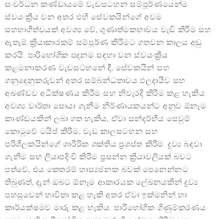
සංවර්ධන කණ්ඩායමේ වැඩසටහන සම්පූර්ණයෙන්ම
ස්වයංක්‍රීය වන අතර එහි සේවකයින්ගේ අවම
සහභාගීත්වයක් අවශ්‍ය වේ, ගුණාත්මකභාවය වැඩි කිරීම සහ
ඇතැම් ක්‍රියාකාරකම් සම්පූර්ණ කිරීමට ගතවන කාලය අඩු
කරයි. පාරිභෝගික පදනම සඳහා වන ස්වයංක්‍රීය
කළමනාකරණ වැඩසටහනේ දී, සේවකයින් සහ
ගනුදෙනුකරුවන් අතර සම්බන්ධතාවය ඵලදායීව සහ
අඛණ්ඩව අධීක්ෂණය කිරීම සහ නිවැරදි කිරීම කළ හැකිය.
අවශ්‍ය වාර්තා සොයා ගැනීම නිර්ණායකයන්ට අනුව ඕනෑම
කාණ්ඩයකින් ලබා ගත හැකිය, ඒවා සන්දර්භීය සෙවුම්
කොටුවේ ටයිප් කිරීම, වැඩ කාලසටහන සහ
පරිශීලකයින්ගේ ශාරීරික ශක්තිය ප්‍රශස්ත කිරීම. ද්‍රව්‍ය බඳවා
ගැනීම සහ ලියාපදිංචි කිරීම ප්‍රසන්න ක්‍රියාවලියක් බවට
පත්වේ, එය කෙතරම් හාස්‍යජනක බවක් පෙනෙන්නට
තිබුණත්, දැන් ඔබට ඕනෑම ආකාරයක ලේඛනයකින් ද්‍රව්‍ය
පහසුවෙන් භාවිතා කළ හැකි අතර ඒවා ඉක්මනින් හා
කාර්යක්ෂමව මාරු කළ හැකිය. පාරිභෝගික ගිණුම්කරණය