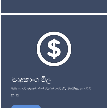
මෘදුකාංග මිල
ඔබ ගෙවන්නේ එක් වරක් පමණි. මාසික ගෙවීම්
නැත!