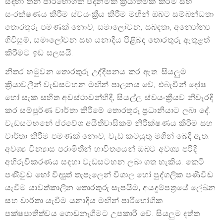
සඳහා තනි පාරිභෝගික පදනමක් ක්‍රියාත්මක කිරීම සහ
සංරක්ෂණය කිරීම ස්වයංක්‍රීය කිරීම මඟින් ඔබට සම්බන්ධතා
තොරතුරු පමණක් නොව, සමාලෝචන, සබඳතා, අන්‍යෝන්‍ය
ගිවිසුම්, සමාලෝචන සහ යනාදිය පිළිබඳ තොරතුරු ඇතුළත්
කිරීමට ඉඩ සලසයි.
නිතර හමුවන තොරතුරු උද්දීපනය කර ඇත. සියලුම
ක්‍රියාවලීන් වැඩසටහන මඟින් පාලනය වේ, එබැවින් දෝෂ
හෝ සැක සහිත අවස්ථාවන්හිදී, සියල්ල ස්වයංක්‍රීයව නිවැරදි
කර සම්පූර්ණ වාර්තා කිරීමේ තොරතුරු ප්‍රධානියාට ලබා දේ.
වැඩසටහනේ ප්රවේශ අයිතිවාසිකම් නිරීක්ෂණය කිරීම සහ
වාර්තා කිරීම පමණක් නොව, වැඩ කටයුතු මගින් බෙදී ඇත.
අවශ්‍ය වින්‍යාස පරාමිතීන් භාවිතයෙන් ඔබට අවශ්‍ය පරිදි
අභිරුචිකරණය සඳහා වැඩසටහන ලබා ගත හැකිය. කෙටි
පණිවුඩ හෝ විද්‍යුත් තැපෑලෙන් විශාල හෝ පුද්ගලික පණිවිඩ
යැවීම යාවත්කාලීන තොරතුරු සැපයීම, අයදුම්පත්‍රයේ ලේඛන
සහ වාර්තා යැවීම යනාදිය මඟින් පාරිභෝගික
පක්ෂපාතිත්වය ගොඩනැගීමට උපකාරී වේ. සියලුම දත්ත