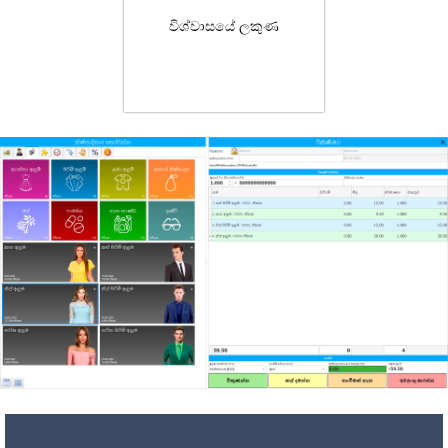
විශ්වාසයේ ලකුණ