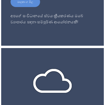
මෘදුකාංග මිල
අපගේ සංවිධානයේ ස්වයංක්‍රීයකරණය ඔබේ
ව්‍යාපාරය සඳහා සම්පූර්ණ ආයෝජනයකි!