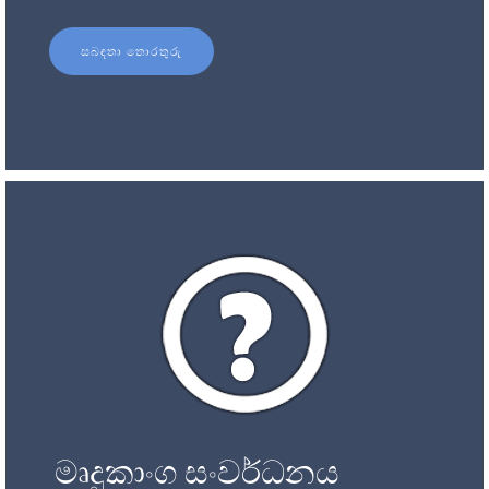
සබඳතා තොරතුරු
මෘදුකාංග සංවර්ධනය