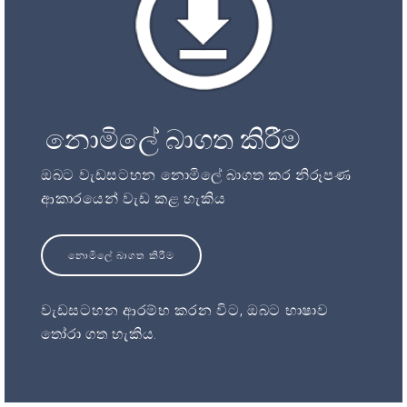
නොමිලේ බාගත කිරීම
ඔබට වැඩසටහන නොමිලේ බාගත කර නිරූපණ
ආකාරයෙන් වැඩ කළ හැකිය
නොමිලේ බාගත කිරීම
වැඩසටහන ආරම්භ කරන විට, ඔබට භාෂාව
තෝරා ගත හැකිය.