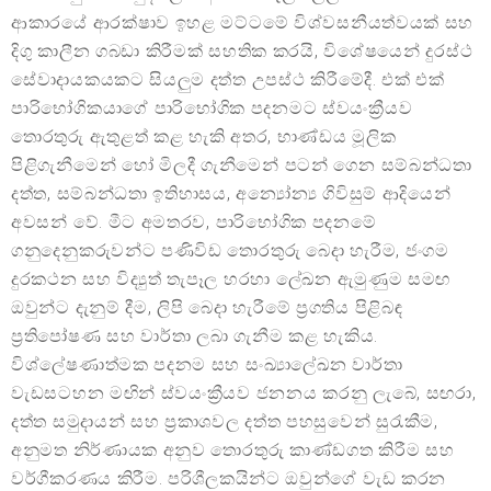
ආකාරයේ ආරක්ෂාව ඉහළ මට්ටමේ විශ්වසනීයත්වයක් සහ
දිගු කාලීන ගබඩා කිරීමක් සහතික කරයි, විශේෂයෙන් දුරස්ථ
සේවාදායකයකට සියලුම දත්ත උපස්ථ කිරීමේදී. එක් එක්
පාරිභෝගිකයාගේ පාරිභෝගික පදනමට ස්වයංක්‍රීයව
තොරතුරු ඇතුළත් කළ හැකි අතර, භාණ්ඩය මූලික
පිළිගැනීමෙන් හෝ මිලදී ගැනීමෙන් පටන් ගෙන සම්බන්ධතා
දත්ත, සම්බන්ධතා ඉතිහාසය, අන්‍යෝන්‍ය ගිවිසුම් ආදියෙන්
අවසන් වේ. මීට අමතරව, පාරිභෝගික පදනමේ
ගනුදෙනුකරුවන්ට පණිවිඩ තොරතුරු බෙදා හැරීම, ජංගම
දුරකථන සහ විද්‍යුත් තැපෑල හරහා ලේඛන ඇමුණුම සමඟ
ඔවුන්ට දැනුම් දීම, ලිපි බෙදා හැරීමේ ප්‍රගතිය පිළිබඳ
ප්‍රතිපෝෂණ සහ වාර්තා ලබා ගැනීම කළ හැකිය.
විශ්ලේෂණාත්මක පදනම සහ සංඛ්‍යාලේඛන වාර්තා
වැඩසටහන මඟින් ස්වයංක්‍රීයව ජනනය කරනු ලැබේ, සඟරා,
දත්ත සමුදායන් සහ ප්‍රකාශවල දත්ත පහසුවෙන් සුරැකීම,
අනුමත නිර්ණායක අනුව තොරතුරු කාණ්ඩගත කිරීම සහ
වර්ගීකරණය කිරීම. පරිශීලකයින්ට ඔවුන්ගේ වැඩ කරන