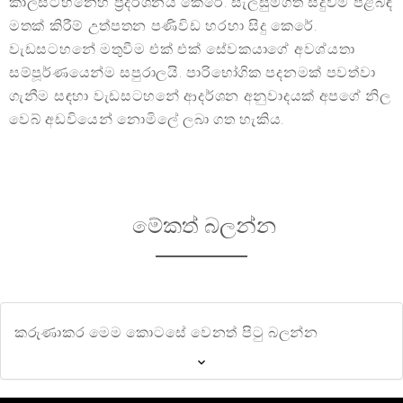
කාලසටහනෙහි ප්‍රදර්ශනය කෙරේ. සැලසුම්ගත සිදුවීම් පිළිබඳ
මතක් කිරීම් උත්පතන පණිවිඩ හරහා සිදු කෙරේ.
වැඩසටහනේ මතුවීම එක් එක් සේවකයාගේ අවශ්යතා
සම්පූර්ණයෙන්ම සපුරාලයි. පාරිභෝගික පදනමක් පවත්වා
ගැනීම සඳහා වැඩසටහනේ ආදර්ශන අනුවාදයක් අපගේ නිල
වෙබ් අඩවියෙන් නොමිලේ ලබා ගත හැකිය.
මේකත් බලන්න
කරුණාකර මෙම කොටසේ වෙනත් පිටු බලන්න