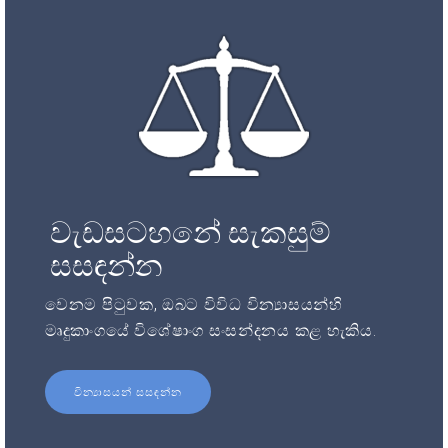
වැඩසටහනේ සැකසුම්
සසඳන්න
වෙනම පිටුවක, ඔබට විවිධ වින්‍යාසයන්හි
මෘදුකාංගයේ විශේෂාංග සංසන්දනය කළ හැකිය.
වින්‍යාසයන් සසඳන්න