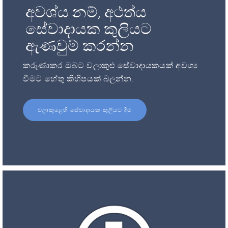
අවශ්ය නම්, අථත්ය
සේවාදායක කුලියට
ඇණවුම් කරන්න
කරුණාකර ඔබට වලාකුළු සේවාදායකයක් අවශ්‍ය
වීමට හේතු කිහිපයක් බලන්න.
වලාකුළෙහි සේවාදායක කුලියට දීම