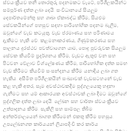
ස්වයංක්‍රීයව තනි තොරතුරු පදනමකට වැටේ, පරිශීලකයින්ට
සම්පූර්ණ දත්ත ලබා දෙයි. සංවිධානයේ සියලුම
දෙපාර්තමේන්තු සහ ශාඛා ඒකාබද්ධ කිරීම, සියළුම
සේවකයින්ගේ පහසුව සඳහා පාරිභෝගික පදනම බැලීම,
ඔවුන්ගේ වැඩ කටයුතු, වැඩ ප්රමාණය සහ පරිණාමය
දැකීමට හැකි වේ. කළමනාකරණය, ගිණුම්කරණය සහ
පාලනය දුරස්ථව පවත්වාගෙන යාම, පොදු පුවරුවක සියලුම
සේවක කියවීම් ප්‍රදර්ශනය කිරීම, වැඩට ඇතුළු වන සහ
පිටවන වේලාව විශ්ලේෂණය කිරීම, පාරිභෝගික දත්ත සමඟ
වැඩ කිරීමට කියවීම් සංසන්දනය කිරීම යනාදිය ලබා ගත
හැකිය. අසීමිත පරිශීලකයින් සංඛ්‍යාවක් වැඩසටහනේ වැඩ
කළ හැකි අතර, සෑම අවස්ථාවකදීම පුද්ගලයෙකු හඳුනා
ගැනීමට සහ යම් ආකාරයක අවස්ථාවක් ලබා දීමට ඔවුන්ගේ
පුද්ගලික දත්ත ලබා දෙයි. ලේඛන සහ වාර්තා ස්වයංක්‍රීයව
උත්පාදනය කිරීම. සැකිලි සහ සාම්පල තිබීම
අන්තර්ජාලයෙන් බාගත කිරීමෙන් එකතු කිරීම පහසුය.
උපලේඛනගත කාර්යයන් ලියාපදිංචි කර කාර්ය