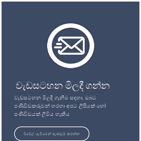
වැඩසටහන මිලදී ගන්න
වැඩසටහන මිලදී ගැනීම සඳහා, ඔබට
පණිවිඩකරුවන් හරහා අපට ලිපියක් හෝ
පණිවිඩයක් ලිවිය හැකිය
ඊමේල් යැවීමෙන් ඇණවුම් කරන්න