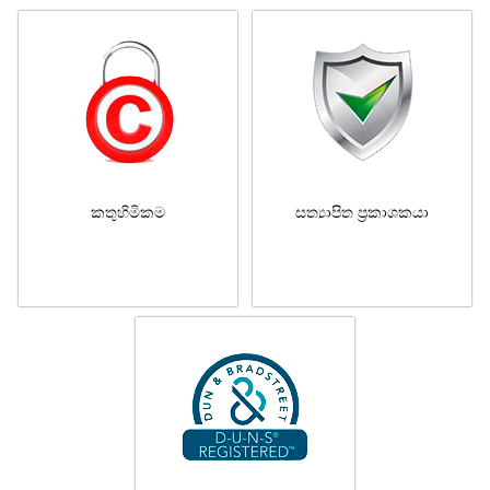
කතුහිමිකම
සත්‍යාපිත ප්‍රකාශකයා