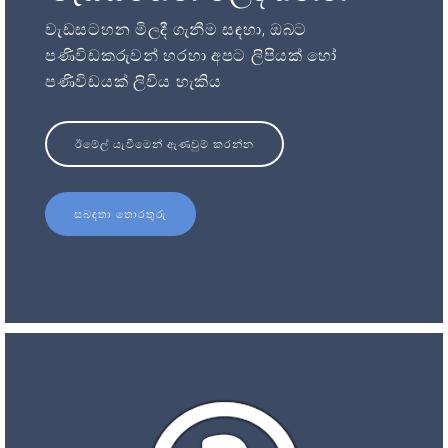
වැඩසටහන මිලදී ගැනීම සඳහා, ඔබට
පණිවිඩකරුවන් හරහා අපට ලිපියක් හෝ
පණිවිඩයක් ලිවිය හැකිය
ඊමේල් යැවීමෙන් ඇණවුම් කරන්න
සබඳතා තොරතුරු