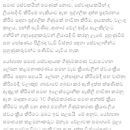
සමාජ සේවකයින් පමණක් නොව, සේවාදායකයින් ද
ලියාපදිංචි කිරීමේ හැකියාව ඇත. පුද්ගලික දත්ත ප්‍රදර්ශනය
කිරීම සඳහා පුද්ගලික ගිණුමක් භාවිතා කිරීම, දායකත්ව වලංගු
කාලය, පන්ති පැමිණීම, ආහාර වේල් ආදිය සැලකිල්ලට
ගනිමින් ගනුදෙනුකරුවන් ලියාපදිංචි කරනු ලැබේ. පුහුණුවීම්
සහ පෝෂණය පිළිබඳ වැඩි විස්තර සඳහා සේවාලාභීන්ට
පුහුණුකරුවන්ට පණිවිඩ යැවිය හැක.
යෝග්‍යතා සමාජ සේවාදායක ගිණුම්කරණ වැඩසටහන
ලේඛන කළමනාකරණය සමඟ වැඩ ක්‍රියාවලීන් ස්වයංක්‍රීය
කිරීම සඳහා සපයයි. ලේඛන උත්පාදනය කිරීමේදී සහ වාර්තා
කිරීමේදී, වලාකුළු ගබඩාවේ ගබඩා කර ඇති දත්ත ක්ෂණිකව
ඇතුළත් කිරීමත් සමඟ ඉලෙක්ට්‍රොනික සැකිලි භාවිතා කරනු
ඇත. මෘදුකාංගයට 1C ගිණුම්කරණය සමඟ අන්තර් ක්‍රියා
කිරීමට හැකි වන අතර එමඟින් ගිණුම්කරණ ක්‍රියාවලිය
ස්වයංක්‍රීය කිරීමට ඔබට ඉඩ සලසයි. මේ අනුව, යෝග්‍යතා
සමාජයක කළමනාකරුට ඕනෑම වේලාවක සමාගමේ මූල්‍ය
වෙත ප්‍රවේශ වීමට හැකි වනු ඇත. දත්ත විශ්ලේෂණය