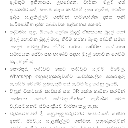
ඇමතුම් ඉතිහාසය, උපදේශන, වාර්තා, මිලදී ගත්
දායකත්වයන්, සමාජ ශාලා කාඩ්පත් ලබා ගැනීම, ගෙවීම්
ආදිය සැලකිල්ලට ගනිමින් පාරිභෝගික දත්ත තනි
පාරිභෝගික දත්ත ගබඩාවක ප්‍රදර්ශනය කෙරේ.
පද්ධතිය තුළ, ඕනෑම ලෝක මුදල් ඒකකයක මුදල් හෝ
මුදල් නොවන මුදල් මාරු කිරීම් හරහා බැංකු පද්ධති සමඟ
යෙදුම සමමුහුර්ත කිරීම හරහා ශාරීරික යෝග්‍යතා
සමාජයක සේවා සහ භාණ්ඩ සඳහා මුදල් නොවන ගෙවීම්
කළ හැකිය;
තොරතුරු පණිවිඩ කෙටි පණිවුඩ යැවීම, ඊමේල්,
WhatsApp ගනුදෙනුකරුවන්ට යාවත්කාලීන තොරතුරු
සැපයීම මෙන්ම සුබපැතුම් පත් යැවීම සිදු කරනු ලැබේ;
විද්‍යුත් ටිකට්පත්, කාඩ්පත් සහ QR කේත භාවිතා කරමින්
යෝග්‍යතා සමාජ සේවාලාභීන්ගේ පැමිණීම මෙම
වැඩසටහනට ස්වයංක්‍රීයව වාර්තා කළ හැක;
වැඩසටහනේ දී, ගනුදෙනුකරුවන්ට සංචාරයන් ගණන
අනුව, පිරිවැය සැලකිල්ලට ගනිමින්, පුහුණුකරුවන්