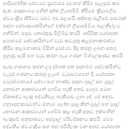
පාරිභෝගික සේවයට ප්‍රවේශය වෙනස් කිරීම සැලසුම් කර
ඇත. මෘදුකාංගය මඟින් දත්ත ලියාපදිංචි කිරීමේ ක්‍රියාවලිය
ස්වයංක්‍රීය කිරීමට ඔබට ඉඩ සලසයි, අත්හදා බැලීමේ පාඩමක්
සඳහා සේවාදායකයින්ගේ ඉක්මන් ලියාපදිංචිය සැලකිල්ලට
ගනිමින්, පසුව තොරතුරු පිළිබිඹු කරයි. ශාරීරික යෝග්‍යතා
සමාජයේ සේවකයින්ගේ වැඩ කටයුතු කළමනාකරණය
කිරීම කළමනාකරු විසින් දුරස්ථව සිදු කරනු ලබන අතර,
පුහුණු සැසි සහ වැඩ කරන පැය ගණන විශ්ලේෂණය කරයි.
සැබෑ ගණනය කරන ලද දර්ශක මත පදනම්ව සේවකයින්ට
වැටුප් ගණනය කරනු ලැබේ. වැඩසටහනේ දී, යෝග්‍යතා
මධ්‍යස්ථානයේ සේවා සහ භාණ්ඩ සඳහා මුදල් සහ මුදල්
නොවන ආකාරයෙන් ගෙවිය හැකි අතර, යෙදුම සමඟ
ඒකාබද්ධ බැංකු පද්ධතිවල හැකියාව ලබා දේ. මේ අනුව,
ගනුදෙනුකරුවන්ට ඕනෑම ලෝක මුදලකින් මුදල් සහ මුදල්
නොවන ආකාරයෙන් ගෙවීම් කළ හැකි අතර, ඉක්මනින්
බැංකුවේ අනුපාතයට අරමුදල් පරිවර්තනය කරයි. මෙම
පද්ධතිය ස්වයංක්‍රීය සහ බහු-පරිශීලක වන අතර, යෝග්‍යතා