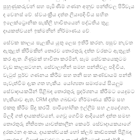
පුහුණුකරුවන් සහ පැමිණීම් ගණන අනුව පන්තිවල පිරිවැය
ද වෙනස් වේ. ස්වයංක්‍රීය දත්ත ලියාපදිංචිය සහිත
ඉලෙක්ට්‍රොනික සැකිලි භාවිතයෙන් පද්ධතිය තුළ
දායකත්වයන් ඉක්මනින් නිර්මාණය වේ.
සේවක කාලය සැලකිය යුතු ලෙස ඉතිරි කරන, පසුව නැවත
ඇතුළත් කිරීමකින් තොරව තොරතුරු දත්ත වරකට ඇතුළත්
කර ඇත. ගිණුමක් භාවිතා කරමින්, සෑම සේවකයෙකුටම
වැඩ කාලසටහන, සේවාලාභීන් සමඟ පන්තිවල පදිංචිය,
වැටුප් පූර්ව ගණනය කිරීම සහ තනි සහ කණ්ඩායම් පන්ති
පැවැත්වීම දැක ගත හැකිය. යෝග්‍යතා සමාජයේ සියලුම
සේවාදායකයින් පිළිබඳ තොරතුරු ප්‍රදර්ශනය කිරීමට යෙදුමට
හැකියාව ඇත, CRM දත්ත ගබඩාව නිර්මාණය කිරීම සහ
එකතු කිරීම සිදු කරයි. පාරිභෝගික ඉල්ලීම් සහ උපදේශන,
මිලදී ගත් දායකත්වයන්, ගෙවූ ගෙවීම් ආදියෙන් දත්ත සමඟ
තොරතුරු නිතිපතා යාවත්කාලීන කෙරේ. සේවාදායකයාගේ
දුරකථන අංකය, දායකත්වයක් හෝ ක්ලබ් කාඩ්පතක් පිළිබඳ