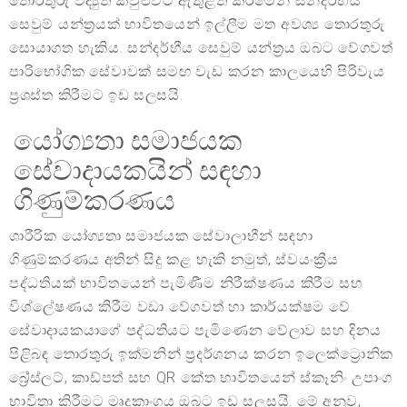
තොරතුරු විද්‍යුත් කවුළුවට ඇතුළත් කිරීමෙන් සන්දර්භීය
සෙවුම් යන්ත්‍රයක් භාවිතයෙන් ඉල්ලීම මත අවශ්‍ය තොරතුරු
සොයාගත හැකිය. සන්දර්භීය සෙවුම් යන්ත්‍රය ඔබට වේගවත්
පාරිභෝගික සේවාවක් සමඟ වැඩ කරන කාලයෙහි පිරිවැය
ප්‍රශස්ත කිරීමට ඉඩ සලසයි.
යෝග්‍යතා සමාජයක
සේවාදායකයින් සඳහා
ගිණුම්කරණය
ශාරීරික යෝග්‍යතා සමාජයක සේවාලාභීන් සඳහා
ගිණුම්කරණය අතින් සිදු කළ හැකි නමුත්, ස්වයංක්‍රීය
පද්ධතියක් භාවිතයෙන් පැමිණීම නිරීක්ෂණය කිරීම සහ
විශ්ලේෂණය කිරීම වඩා වේගවත් හා කාර්යක්ෂම වේ.
සේවාදායකයාගේ පද්ධතියට පැමිණෙන වේලාව සහ දිනය
පිළිබඳ තොරතුරු ඉක්මනින් ප්‍රදර්ශනය කරන ඉලෙක්ට්‍රොනික
බ්‍රේස්ලට්, කාඩ්පත් සහ QR කේත භාවිතයෙන් ස්කෑනිං උපාංග
භාවිතා කිරීමට මෘදුකාංගය ඔබට ඉඩ සලසයි. මේ අනුව,