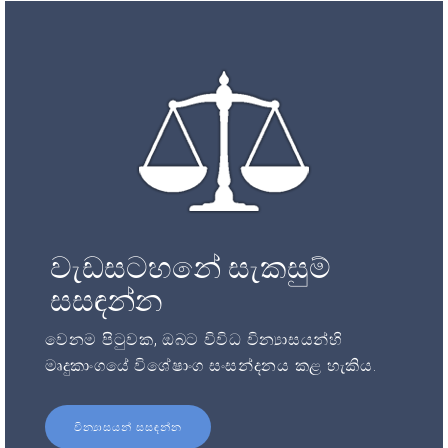
වැඩසටහනේ සැකසුම්
සසඳන්න
වෙනම පිටුවක, ඔබට විවිධ වින්‍යාසයන්හි
මෘදුකාංගයේ විශේෂාංග සංසන්දනය කළ හැකිය.
වින්‍යාසයන් සසඳන්න