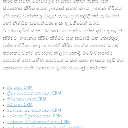
කිරීමත් සමඟ. මොඩියුලර් සංයුතිය තෝරා ගැනීම සහ
ස්ථාපනය කිරීම සමඟ උපදෙස් සමඟ ඔබට උපකාර කිරීමට
අපි සතුටු වන්නෙමු. විද්‍යුත් තැපෑලෙන් ඉල්ලීමක් යැවීමෙන්
හෝ නිශ්චිත සම්බන්ධතා අංක ඇමතීමෙන් ඔබට
විශේෂඥයින් සම්බන්ධ කර ගත හැකිය. අතින් දත්ත ඇතුළත්
කිරීමට, ගණනය කිරීම් කිරීමට සහ කඩදාසි මත තොරතුරු
වාර්තා කිරීමට කාලය නාස්ති කිරීම අවශ්ය නොවේ. ඔබේ
තරඟකරුවන්ට අවස්ථාවක් ලබා නොදී, ඔබේ ව්‍යාපාරය
වේගවත් වේගයකින් සංවර්ධනය කර ඔබේ ආදායම වැඩි කර
නොගෙන ඔබේ ව්‍යාපාරය දැන්ම ස්වයංක්‍රීය කරන්න.
ජිම් සඳහා CRM
ක්‍රීඩා මධ්‍යස්ථානයක් සඳහා CRM
ක්‍රීඩා පාසල සඳහා CRM
ජිම් සඳහා CRM
යෝග්‍යතා සමාජයක් සඳහා CRM
යෝග්‍යතා චිත්‍රාගාරය සඳහා CRM
යෝග්‍යතා මධ්‍යස්ථානයක් සඳහා CRM
යෝග්‍යතා සමාජයක් සඳහා ස්වයංක්‍රීයකරණය