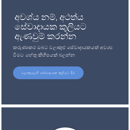
අවශ්ය නම්, අථත්ය
සේවාදායක කුලියට
ඇණවුම් කරන්න
කරුණාකර ඔබට වලාකුළු සේවාදායකයක් අවශ්‍ය
වීමට හේතු කිහිපයක් බලන්න.
වලාකුළෙහි සේවාදායක කුලියට දීම