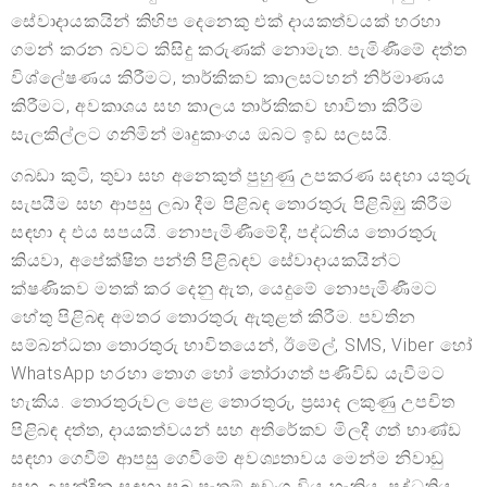
සේවාදායකයින් කිහිප දෙනෙකු එක් දායකත්වයක් හරහා
ගමන් කරන බවට කිසිදු කරුණක් නොමැත. පැමිණීමේ දත්ත
විශ්ලේෂණය කිරීමට, තාර්කිකව කාලසටහන් නිර්මාණය
කිරීමට, අවකාශය සහ කාලය තාර්කිකව භාවිතා කිරීම
සැලකිල්ලට ගනිමින් මෘදුකාංගය ඔබට ඉඩ සලසයි.
ගබඩා කුටි, තුවා සහ අනෙකුත් පුහුණු උපකරණ සඳහා යතුරු
සැපයීම සහ ආපසු ලබා දීම පිළිබඳ තොරතුරු පිළිබිඹු කිරීම
සඳහා ද එය සපයයි. නොපැමිණීමේදී, පද්ධතිය තොරතුරු
කියවා, අපේක්ෂිත පන්ති පිළිබඳව සේවාදායකයින්ට
ක්ෂණිකව මතක් කර දෙනු ඇත, යෙදුමේ නොපැමිණීමට
හේතු පිළිබඳ අමතර තොරතුරු ඇතුළත් කිරීම. පවතින
සම්බන්ධතා තොරතුරු භාවිතයෙන්, ඊමේල්, SMS, Viber හෝ
WhatsApp හරහා තොග හෝ තෝරාගත් පණිවිඩ යැවීමට
හැකිය. තොරතුරුවල පෙළ තොරතුරු, ප්‍රසාද ලකුණු උපචිත
පිළිබඳ දත්ත, දායකත්වයන් සහ අතිරේකව මිලදී ගත් භාණ්ඩ
සඳහා ගෙවීම් ආපසු ගෙවීමේ අවශ්‍යතාවය මෙන්ම නිවාඩු
සහ උපන්දින සඳහා සුබ පැතුම් අඩංගු විය හැකිය. පද්ධතිය