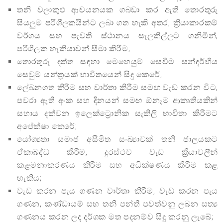
තනි වලාකුළු ආචයනයක ගබඩා කර ඇති තොරතුරු
සියලුම පරිශීලකයින්ට ලබා ගත හැකි අතර, ක්‍රියාකාරකම්
වර්ගය සහ පැවති ස්ථානය සැලකිල්ලට ගනිමින්,
පරිශීලක හැකියාවන් සීමා කිරීම;
තොරතුරු දත්ත සඳහා මෙහෙයුම් සෙවීම සන්දර්භීය
සෙවුම් යන්ත්‍රයක් භාවිතයෙන් සිදු කෙරේ;
ලේඛනගත කිරීම සහ වාර්තා කිරීම සමඟ වැඩ කරන විට,
පවරා ඇති අංක සහ දිනයන් සමඟ ඕනෑම ආකෘතියකින්
සහාය දක්වන ඉලෙක්ට්‍රොනික සැකිලි භාවිතා කිරීමට
අපේක්ෂා කෙරේ;
යෝග්‍යතා සමාජ අසීමිත සංඛ්‍යාවක් තනි ජාලයකට
ඒකාබද්ධ කිරීම, දුරස්ථව වැඩ ක්‍රියාවලීන්
කළමනාකරණය කිරීම සහ අධීක්ෂණය කිරීම කළ
හැකිය;
වැඩ කරන පැය ගණන වාර්තා කිරීම, වැඩ කරන පැය
ගණන, කණ්ඩායම් සහ තනි පන්ති පවත්වනු ලබන සත්‍ය
ගණනය කරන ලද දර්ශක මත පදනම්ව සිදු කරනු ලැබේ;