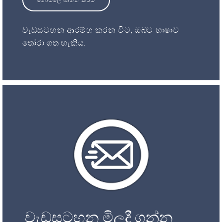
නොමිලේ බාගත කිරීම
වැඩසටහන ආරම්භ කරන විට, ඔබට භාෂාව
තෝරා ගත හැකිය.
වැඩසටහන මිලදී ගන්න