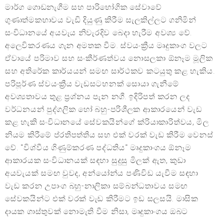
මාර්ග ගොඩනැගීම සහ පාරිභෝගික සේවාවේ
ගුණාත්මකභාවය වැඩි දියුණු කිරීම සැලකිල්ලට ගනිමින්
සංවිධානයේ අයවැය නිවැරදිව බෙදා හැරීම අවශ්‍ය වේ.
අලෙවිකරණය ගැන අමතක වීම. ස්වයංක්‍රීය මෘදුකාංග වලට
ඒවායේ පරිමාව සහ සංකීර්ණත්වය නොසලකා ඕනෑම මූලික
සහ අතිරේක කාර්යයන් සමඟ සාර්ථකව කටයුතු කළ හැකිය.
පරිපූර්ණ ස්වයංක්‍රීය වැඩසටහනක් සොයා ගැනීමේ
අවශ්‍යතාවය තුළ ප්‍රශ්නය පැන නගී. ඉදිරිපත් කරන ලද
වර්ධනයන් පුද්ගලික හෝ බහු-පරිශීලක ආකාරයෙන් වැඩ
කළ හැකි සංවිධානයේ සේවකයින්ගේ ක්රියාකාරිත්වය, මිල
නියම කිරීමේ ප්රතිපත්තිය සහ එක් වරක් වැඩ කිරීම වෙනස්
වේ. "විශ්වීය ගිණුම්කරණ පද්ධතිය" මෘදුකාංගය ඕනෑම
ආකාරයක සංවිධානයක් සඳහා සුදුසු මිලක් ඇත, කුඩා
අයවැයක් සමඟ වුවද, අන්යෝන්ය පණිවිඩ යැවීම සඳහා
වැඩ කරන උපාංග බහු-නාලිකා සම්බන්ධතාවය සමඟ
සේවකයින්ට එක් වරක් වැඩ කිරීමට ඉඩ සලසයි. මාසික
දායක ගාස්තුවක් නොමැති වීම නිසා, මෘදුකාංගය ඔබට