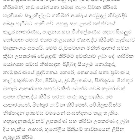
කිරීමෙන්, නව යෝග්යතා සමාජ ශාලා විවෘත කිරීමේ
හැකියාව සැලකිල්ලට ගනිමින් අයවැය අරමුදල් නිවැරදිව
බෙදා හැරීමට හැකි වේ. පහසු සහ උසස් තත්ත්වයේ
කළමනාකරණය, පාලනය සහ විශ්ලේෂණය සඳහා සියලුම
යෝග්‍යතා සමාජ එකම ජාලයකට ඒකාබද්ධ කිරීමේ හැකියාව
මෘදුකාංගය සපයයි. මෙම වැඩසටහන මඟින් ආහාර සමඟ
ක්‍රීඩා උපකරණ වෙළඳාම් කිරීමට අවස්ථාව ලබා දේ. ශාරීරික
යෝග්‍යතා සමාජ නිෂ්පාදන පිළිබඳ සියලුම තොරතුරු
නාමකරණයේ ප්‍රදර්ශනය කෙරේ, තොගයේ සත්‍ය ප්‍රමාණය,
කල් ඉකුත්වන දින, පිරිවැය, ද්‍රවශීලතාවය, පින්තූරය. පින්තූර
ඕනෑම ආකාරයක සඟරාවකින් මෙන්ම වෙබ් කැමරාවක්
සමඟ ඒකාබද්ධ කිරීම හරහා මාරු කළ හැකිය. මේ
ආකාරයෙන්, පින්තූර භාවිතා කිරීමෙන්, පරිශීලකයින්ට
නිෂ්පාදන දෘශ්‍යමය වශයෙන් සංසන්දනය කළ හැකිය.
ගනුදෙනුකරුවන්ට උපකරණ සහ ක්රීඩා උපකරණ ද ලබා
දිය හැකිය. ආහාර, භූගෝලීය සිතියම් භාවිතයෙන් ලිපින
ඇතුළත් කිරීම.