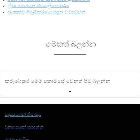
ක්‍රීඩා සමාජයක ස්වයංක්‍රීයකරණය
දායකත්ව ගිණුම්කරණය සඳහා වැඩසටහන
මේකත් බලන්න
කරුණාකර මෙම කොටසේ වෙනත් පිටු බලන්න
වැඩසටහන් තිර රුව
වින්‍යාසයන් සසඳන්න
මෘදුකාංග මිල