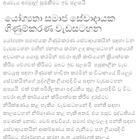
අයවැය අරමුදල් සුරැකීමට ඉඩ සලසයි.
යෝග්‍යතා සමාජ සේවාදායක
ගිණුම්කරණ වැඩසටහන
යෝග්‍යතා සමාජයක ගිණුම්කරණ සේවාදායකයින් සඳහා වන
වැඩසටහන මඟින් ජනනය කරන ලද කාලසටහන් කෙරෙහි
අවධානය යොමු කරමින් පවරා ඇති කාර්යයන් ක්‍රියාත්මක
කිරීම වේගවත් කිරීමට ඔබට ඉඩ සලසයි. පසුකාලීන වැඩ
කටයුතු සඳහා ගිණුමක් භාවිතා කරමින් සංවිධානයේ සියලුම
සේවකයින්ගේ පුද්ගලික ලියාපදිංචිය සඳහා වැඩසටහන
සපයයි. එක් එක් පරිශීලකයා පද්ධතිය තුළ ලියාපදිංචි වූ විට,
පවරා ඇති කාර්යයන් ක්රියාත්මක කිරීම දුරස්ථව
නිරීක්ෂණය කළ හැකිය. වැඩසටහනේ දී, පන්ති සඳහා
කාලසටහන් නිර්මාණය කළ හැකි අතර, එය පසුව පද්ධතියේ
පමණක් නොව, වෙබ් අඩවියේ, සමාජ ජාලවල ද පන්ති සඳහා
සේවාදායකයින් ආකර්ෂණය කර ගැනීමට සහ ලියාපදිංචි
කිරීමට ප්රදර්ශනය කරනු ඇත. තෝරාගත් කාලය,