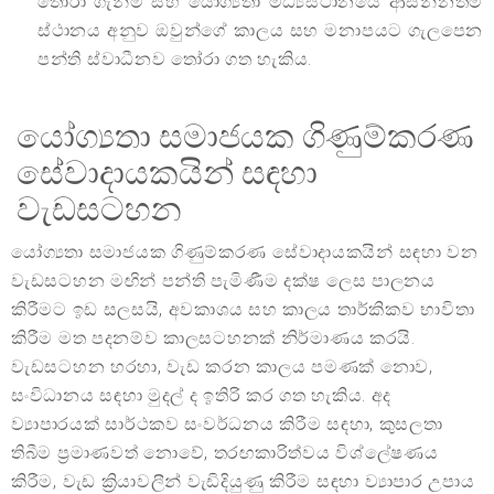
තෝරා ගැනීම සහ යෝග්‍යතා මධ්‍යස්ථානයේ ආසන්නතම
ස්ථානය අනුව ඔවුන්ගේ කාලය සහ මනාපයට ගැලපෙන
පන්ති ස්වාධීනව තෝරා ගත හැකිය.
යෝග්‍යතා සමාජයක ගිණුම්කරණ
සේවාදායකයින් සඳහා
වැඩසටහන
යෝග්‍යතා සමාජයක ගිණුම්කරණ සේවාදායකයින් සඳහා වන
වැඩසටහන මඟින් පන්ති පැමිණීම දක්ෂ ලෙස පාලනය
කිරීමට ඉඩ සලසයි, අවකාශය සහ කාලය තාර්කිකව භාවිතා
කිරීම මත පදනම්ව කාලසටහනක් නිර්මාණය කරයි.
වැඩසටහන හරහා, වැඩ කරන කාලය පමණක් නොව,
සංවිධානය සඳහා මුදල් ද ඉතිරි කර ගත හැකිය. අද
ව්‍යාපාරයක් සාර්ථකව සංවර්ධනය කිරීම සඳහා, කුසලතා
තිබීම ප්‍රමාණවත් නොවේ, තරඟකාරිත්වය විශ්ලේෂණය
කිරීම, වැඩ ක්‍රියාවලීන් වැඩිදියුණු කිරීම සඳහා ව්‍යාපාර උපාය