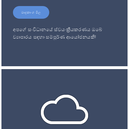
මෘදුකාංග මිල
අපගේ සංවිධානයේ ස්වයංක්‍රීයකරණය ඔබේ
ව්‍යාපාරය සඳහා සම්පූර්ණ ආයෝජනයකි!