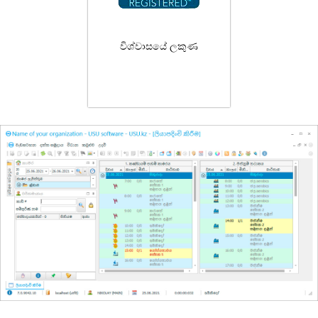
විශ්වාසයේ ලකුණ