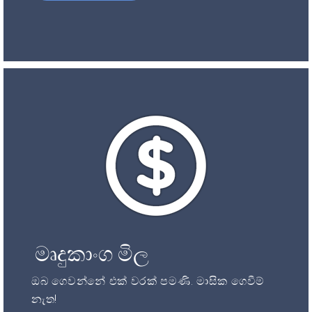
මෘදුකාංග මිල
ඔබ ගෙවන්නේ එක් වරක් පමණි. මාසික ගෙවීම්
නැත!