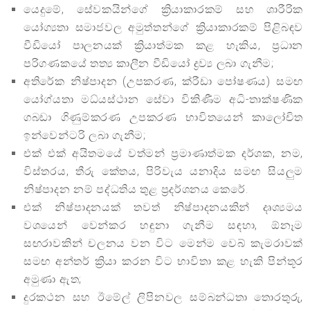
යෙදුමේ, සේවකයින්ගේ ක්‍රියාකාරකම් සහ ශාරීරික
යෝග්‍යතා සමාජවල අමුත්තන්ගේ ක්‍රියාකාරකම් පිළිබඳව
වීඩියෝ පාලනයක් ක්‍රියාත්මක කළ හැකිය, ප්‍රධාන
පරිගණකයේ තත්‍ය කාලීන වීඩියෝ ද්‍රව්‍ය ලබා ගැනීම;
අතිරේක නිෂ්පාදන (උපකරණ, ක්රීඩා පෝෂණය) සමඟ
යෝග්යතා මධ්යස්ථාන සේවා විකිණීම අධි-තාක්ෂණික
ගබඩා ගිණුම්කරණ උපකරණ භාවිතයෙන් කාලෝචිත
ඉන්වෙන්ටරි ලබා ගැනීම;
එක් එක් අයිතමයේ වත්මන් ප්‍රමාණාත්මක දර්ශක, නම,
විස්තරය, තීරු කේතය, පිරිවැය යනාදිය සමඟ සියලුම
නිෂ්පාදන නම් පද්ධතිය තුළ ප්‍රදර්ශනය කෙරේ.
එක් නිෂ්පාදනයක් තවත් නිෂ්පාදනයකින් දෘශ්‍යමය
වශයෙන් වෙන්කර හඳුනා ගැනීම සඳහා, ඕනෑම
සඟරාවකින් චලනය වන විට මෙන්ම වෙබ් කැමරාවක්
සමඟ අන්තර් ක්‍රියා කරන විට භාවිතා කළ හැකි පින්තූර
අමුණා ඇත;
දුරකථන සහ ඊමේල් ලිපිනවල සම්බන්ධතා තොරතුරු,