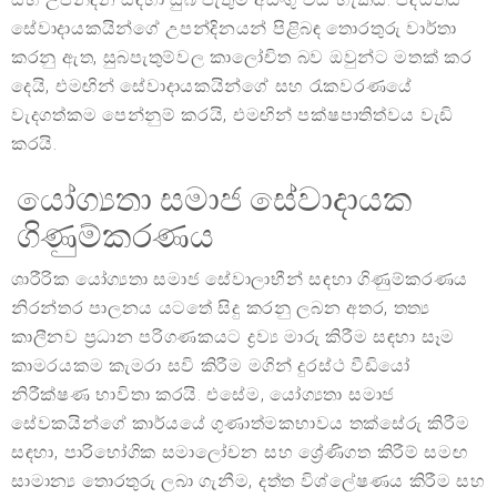
සේවාදායකයින්ගේ උපන්දිනයන් පිළිබඳ තොරතුරු වාර්තා
කරනු ඇත, සුබපැතුම්වල කාලෝචිත බව ඔවුන්ට මතක් කර
දෙයි, එමඟින් සේවාදායකයින්ගේ සහ රැකවරණයේ
වැදගත්කම පෙන්නුම් කරයි, එමඟින් පක්ෂපාතිත්වය වැඩි
කරයි.
යෝග්‍යතා සමාජ සේවාදායක
ගිණුම්කරණය
ශාරීරික යෝග්‍යතා සමාජ සේවාලාභීන් සඳහා ගිණුම්කරණය
නිරන්තර පාලනය යටතේ සිදු කරනු ලබන අතර, තත්‍ය
කාලීනව ප්‍රධාන පරිගණකයට ද්‍රව්‍ය මාරු කිරීම සඳහා සෑම
කාමරයකම කැමරා සවි කිරීම මගින් දුරස්ථ වීඩියෝ
නිරීක්ෂණ භාවිතා කරයි. එසේම, යෝග්‍යතා සමාජ
සේවකයින්ගේ කාර්යයේ ගුණාත්මකභාවය තක්සේරු කිරීම
සඳහා, පාරිභෝගික සමාලෝචන සහ ශ්‍රේණිගත කිරීම් සමඟ
සාමාන්‍ය තොරතුරු ලබා ගැනීම, දත්ත විශ්ලේෂණය කිරීම සහ