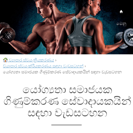
මෙනු
ව්‍යාපාර ස්වයංක්‍රීයකරණය
›
ව්යාපාර ස්වයංක්රීයකරණය සඳහා වැඩසටහන්
›
යෝග්‍යතා සමාජයක ගිණුම්කරණ සේවාදායකයින් සඳහා වැඩසටහන
යෝග්‍යතා සමාජයක
ගිණුම්කරණ සේවාදායකයින්
සඳහා වැඩසටහන