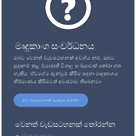
මෘදුකාංග සංවර්ධනය
ඔබට වෙනත් වැඩසටහනක් අවශ්ය නම්, ඔබට
සූදානම් කළ ව්යාපෘති විශාල සංඛ්යාවක් තෝරා ගත
හැකිය. ඒවගේම ඇනවුම් කිරීම සඳහා මෘදුකාංගය
නිර්මාණය කිරීමටත් අවස්ථාව තිබෙනවා.
නව වැඩසටහනක් ඇණවුම් කරන්න
වෙනත් වැඩසටහනක් තෝරන්න
වෙළඳ හා ගබඩාව