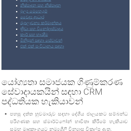
නිෂ්පාදන සහ නිෂ්පාදන
මූල්‍ය මෙහෙයුම්
වෛද්‍ය ආධාර
රූපලාවන්‍ය කර්මාන්තය
ක්‍රීඩා සහ විනෝදාස්වාදය
කාර් සහ භාරදීම
මිනිසුන් සඳහා සේවාවන්
එක් එක් සංවිධානය සඳහා
යෝග්‍යතා සමාජයක ගිණුම්කරණ
සේවාදායකයින් සඳහා CRM
පද්ධතියක හැකියාවන්
පහසු දත්ත හුවමාරුව සඳහා දේශීය ජාලයකට සම්බන්ධ
පරිගණක සහ ස්මාර්ට්ෆෝන් භාවිතා කිරීමේ හැකියාව
සමඟ මෘදුකාංගයට නම්‍යශීලී වින්‍යාස විකල්ප ඇත;