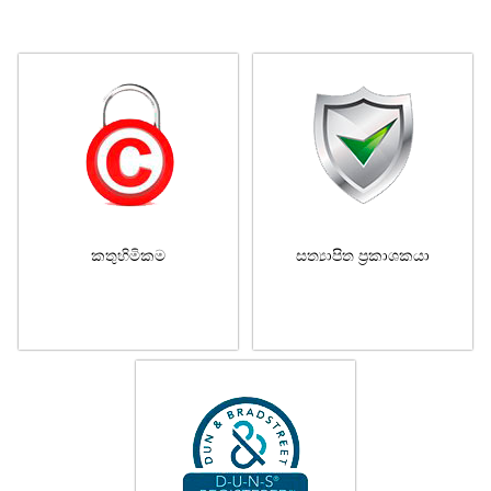
කතුහිමිකම
සත්‍යාපිත ප්‍රකාශකයා