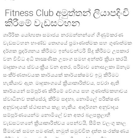
Fitness Club අමුත්තන් ලියාපදිංචි
කිරීමේ වැඩසටහන
ශාරීරික යෝග්‍යතා සමාජය නරඹන්නන්ගේ ගිණුම්කරණ
වැඩසටහන භාණ්ඩ තොගයේ ප්‍රමාණාත්මක සහ ගුණාත්මක
දර්ශක ප්‍රදර්ශනය කිරීමට ඉන්වෙන්ටරි සිදු කිරීමට උපකාර
වන විවිධ අධි තාක්‍ෂණික උපාංග සමඟ අන්තර් ක්‍රියා කරයි.
මෘදුකාංගය ස්වයංක්‍රීය වන අතර, පරිමාව නොසලකා ඕනෑම
සංකීර්ණතාවයක කාර්යයක් කාර්යක්ෂමව ඉටු කිරීමට
හැකියාව ඇත. මෘදුකාංගයේ ක්‍රියාකාරිත්වය, පවරා ඇති
කාර්යයන් සම්පූර්ණ කිරීමේ වේගය සහ ගුණාත්මකභාවය
ස්වාධීනව තක්සේරු කිරීම සඳහා, නොමිලේ පරීක්ෂණ
අනුවාදයක් ස්ථාපනය කළ හැකිය. ආදර්ශන අනුවාදය
සම්පූර්ණයෙන්ම නොමිලේ වන අතර බලපත්‍රලාභී
වැඩසටහනේ ක්‍රියාකාරීත්වය පෙන්වයි, සීමිත වලංගු කාල
සීමාවක් සමඟ පමණක්, නමුත් සමුච්චිත දත්ත සංරක්ෂණය