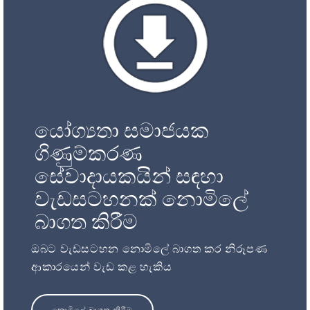
යෝග්‍යතා සමාජයක
ගිණුම්කරණ
සේවාදායකයින් සඳහා
වැඩසටහනක් නොමිලේ
බාගත කිරීම
ඔබට වැඩසටහන නොමිලේ බාගත කර නිරූපණ
ආකාරයෙන් වැඩ කළ හැකිය