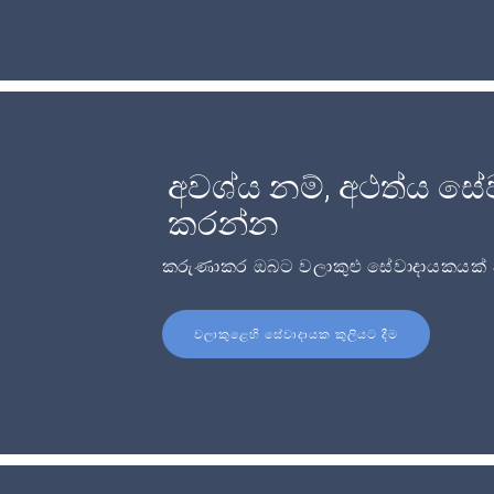
අවශ්ය නම්, අථත්ය සේ
කරන්න
කරුණාකර ඔබට වලාකුළු සේවාදායකයක් අව
වලාකුළෙහි සේවාදායක කුලියට දීම