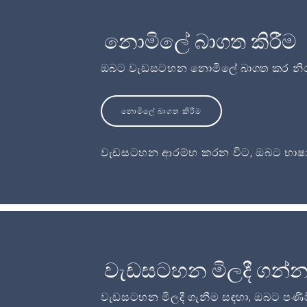
නොමිලේ බාගත කිරීම
ඔබට වැඩසටහන නොමිලේ බාගත කර නිර
නොමිලේ බාගත කිරීම
වැඩසටහන ආරම්භ කරන විට, ඔබට භාෂා
වැඩසටහන මිලදී ගන්
වැඩසටහන මිලදී ගැනීම සඳහා, ඔබට පණි