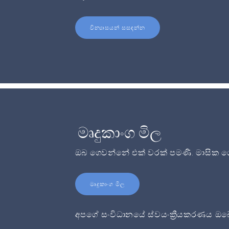
වින්‍යාසයන් සසඳන්න
මෘදුකාංග මිල
ඔබ ගෙවන්නේ එක් වරක් පමණි. මාසික ගෙ
මෘදුකාංග මිල
අපගේ සංවිධානයේ ස්වයංක්‍රීයකරණය ඔබේ