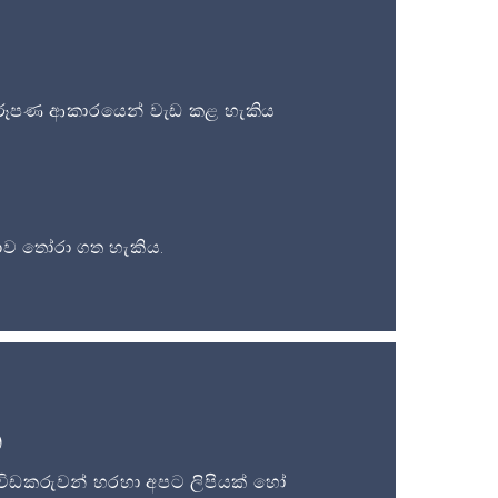
ූපණ ආකාරයෙන් වැඩ කළ හැකිය
ව තෝරා ගත හැකිය.
න
විඩකරුවන් හරහා අපට ලිපියක් හෝ