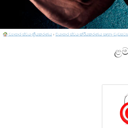
ව්‍යාපාර ස්වයංක්‍රීයකරණය
›
ව්යාපාර ස්වයංක්රීයකරණය සඳහා වැඩසට
ළම