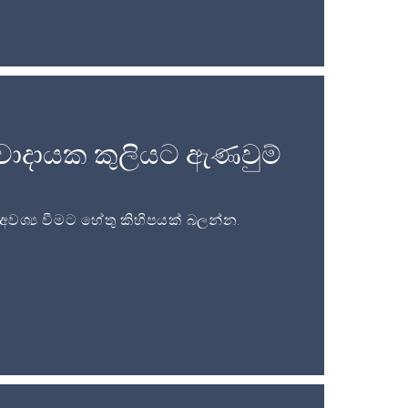
වාදායක කුලියට ඇණවුම්
ශ්‍ය වීමට හේතු කිහිපයක් බලන්න.