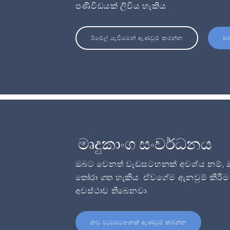
පණිවිඩයක් ලිවිය හැකිය
ඊමේල් යැවීමෙන් ඇණවුම් කරන්න
ස
මෘදුකාංග සංවර්ධනය
ඔබට වෙනත් වැඩසටහනක් අවශ්ය නම්, ඔබට
තෝරා ගත හැකිය. ඒවගේම ඇනවුම් කිරීම 
අවස්ථාව තිබෙනවා.
නව වැඩසටහනක් ඇණවුම් කරන්න