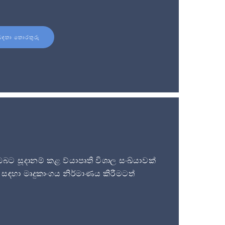
බඳතා තොරතුරු
 සූදානම් කළ ව්යාපෘති විශාල සංඛ්යාවක්
සඳහා මෘදුකාංගය නිර්මාණය කිරීමටත්