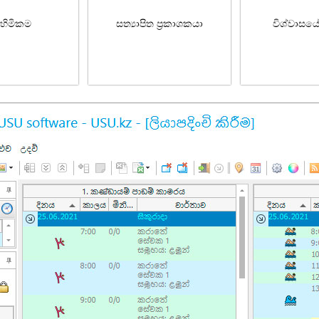
හිමිකම
සත්‍යාපිත ප්‍රකාශකයා
විශ්වාසය