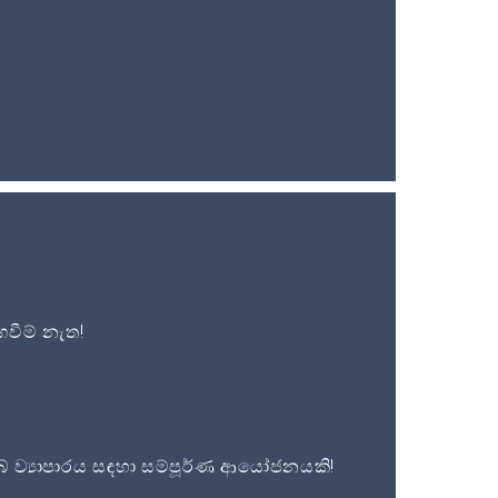
වීම් නැත!
 ව්‍යාපාරය සඳහා සම්පූර්ණ ආයෝජනයකි!