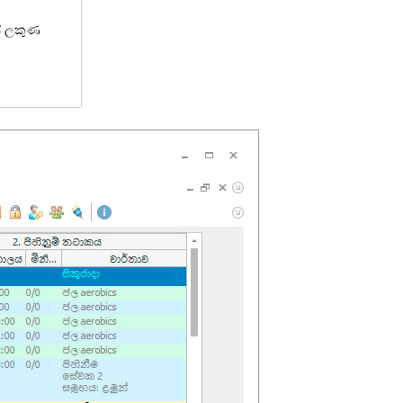
ේ ලකුණ