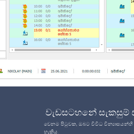
වැඩසටහනේ සැකසුම් 
වෙනම පිටුවක, ඔබට විවිධ වින්‍යාසයන්හ
හැකිය.