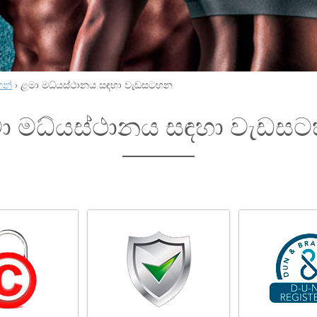
හන්
›
ළමා මධ්යස්ථානය සඳහා වැඩසටහන
ා මධ්යස්ථානය සඳහා වැඩස