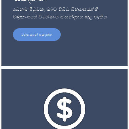
වෙනම පිටුවක, ඔබට විවිධ වින්‍යාසයන්හි
මෘදුකාංගයේ විශේෂාංග සංසන්දනය කළ හැකිය.
වින්‍යාසයන් සසඳන්න