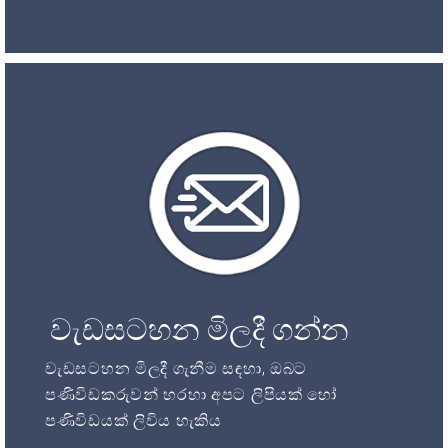
වැඩසටහන මිලදී ගන්න
වැඩසටහන මිලදී ගැනීම සඳහා, ඔබට
පණිවිඩකරුවන් හරහා අපට ලිපියක් හෝ
පණිවිඩයක් ලිවිය හැකිය