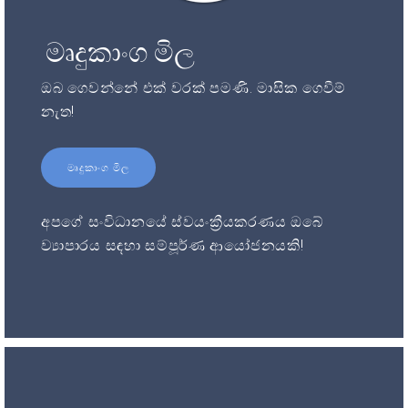
මෘදුකාංග මිල
ඔබ ගෙවන්නේ එක් වරක් පමණි. මාසික ගෙවීම්
නැත!
මෘදුකාංග මිල
අපගේ සංවිධානයේ ස්වයංක්‍රීයකරණය ඔබේ
ව්‍යාපාරය සඳහා සම්පූර්ණ ආයෝජනයකි!