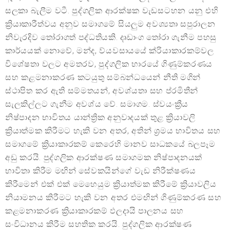
සලකා බැලීම වටී. පුද්ගලික ආරක්ෂක වැඩසටහන යනු එහි
ක්‍රියාකාරීත්වය අනුව සමාගමේ සියලුම අවශ්‍යතා සපුරාලන
නිවැරදිව තෝරාගත් පද්ධතියකි. දෘඩාංග තෝරා ගැනීම පහසු
කාර්යයක් නොවේ, මන්ද, ව්යවසායයේ ක්රියාකාරකම්වල
විශේෂතා වලට අමතරව, පුද්ගලික භාරයේ ගිණුම්කරණය
සහ කළමනාකරණ කටයුතු සම්බන්ධයෙන් නීති මගින්
ස්ථාපිත කර ඇති සම්මතයන්, අවශ්යතා සහ ප්රමිතීන්
සැලකිල්ලට ගැනීම අවශ්ය වේ. සමාගම. ස්වයංක්‍රීය
නිෂ්පාදන භාවිතය යාන්ත්‍රික අනුවාදයක් තුළ ක්‍රියාවලි
ක්‍රියාත්මක කිරීමට හැකි වන අතර, අතින් ශ්‍රමය භාවිතය සහ
සමාගමේ ක්‍රියාකාරකම් කෙරෙහි මානව සාධකයේ බලපෑම
අඩු කරයි. පුද්ගලික ආරක්ෂණ සමාගමක නිෂ්පාදනයක්
භාවිතා කිරීම මඟින් සේවකයින්ගේ වැඩ නිරීක්ෂණය
කිරීමෙන් එක් එක් මෙහෙයුම ක්‍රියාත්මක කිරීමේ ක්‍රියාවලිය
නියාමනය කිරීමට හැකි වන අතර එමඟින් ගිණුම්කරණ සහ
කළමනාකරණ ක්‍රියාකාරකම් ඵලදායි පාලනය සහ
සංවිධානය කිරීම සහතික කරයි. පුද්ගලික ආරක්ෂණ