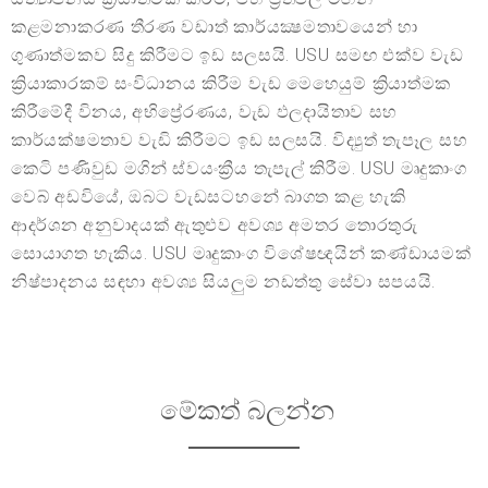
කළමනාකරණ තීරණ වඩාත් කාර්යක්‍ෂමතාවයෙන් හා
ගුණාත්මකව සිදු කිරීමට ඉඩ සලසයි. USU සමඟ එක්ව වැඩ
ක්‍රියාකාරකම් සංවිධානය කිරීම වැඩ මෙහෙයුම් ක්‍රියාත්මක
කිරීමේදී විනය, අභිප්‍රේරණය, වැඩ ඵලදායිතාව සහ
කාර්යක්ෂමතාව වැඩි කිරීමට ඉඩ සලසයි. විද්‍යුත් තැපෑල සහ
කෙටි පණිවුඩ මගින් ස්වයංක්‍රීය තැපැල් කිරීම. USU මෘදුකාංග
වෙබ් අඩවියේ, ඔබට වැඩසටහනේ බාගත කළ හැකි
ආදර්ශන අනුවාදයක් ඇතුළුව අවශ්‍ය අමතර තොරතුරු
සොයාගත හැකිය. USU මෘදුකාංග විශේෂඥයින් කණ්ඩායමක්
නිෂ්පාදනය සඳහා අවශ්‍ය සියලුම නඩත්තු සේවා සපයයි.
මේකත් බලන්න