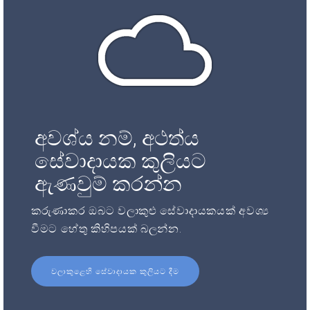
අවශ්ය නම්, අථත්ය
සේවාදායක කුලියට
ඇණවුම් කරන්න
කරුණාකර ඔබට වලාකුළු සේවාදායකයක් අවශ්‍ය
වීමට හේතු කිහිපයක් බලන්න.
වලාකුළෙහි සේවාදායක කුලියට දීම