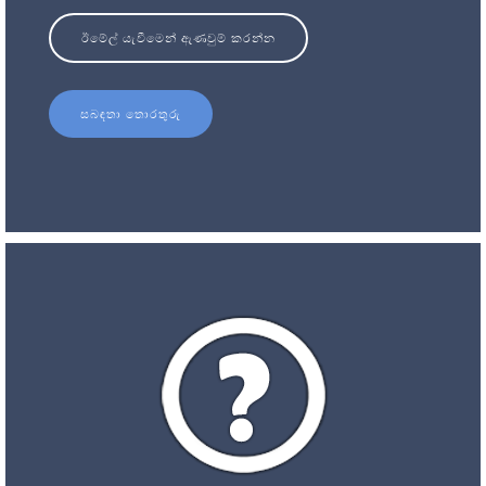
ඊමේල් යැවීමෙන් ඇණවුම් කරන්න
සබඳතා තොරතුරු