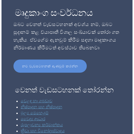
මෘදුකාංග සංවර්ධනය
ඔබට වෙනත් වැඩසටහනක් අවශ්ය නම්, ඔබට
සූදානම් කළ ව්යාපෘති විශාල සංඛ්යාවක් තෝරා ගත
හැකිය. ඒවගේම ඇනවුම් කිරීම සඳහා මෘදුකාංගය
නිර්මාණය කිරීමටත් අවස්ථාව තිබෙනවා.
නව වැඩසටහනක් ඇණවුම් කරන්න
වෙනත් වැඩසටහනක් තෝරන්න
වෙළඳ හා ගබඩාව
නිෂ්පාදන සහ නිෂ්පාදන
මූල්‍ය මෙහෙයුම්
වෛද්‍ය ආධාර
රූපලාවන්‍ය කර්මාන්තය
ක්‍රීඩා සහ විනෝදාස්වාදය