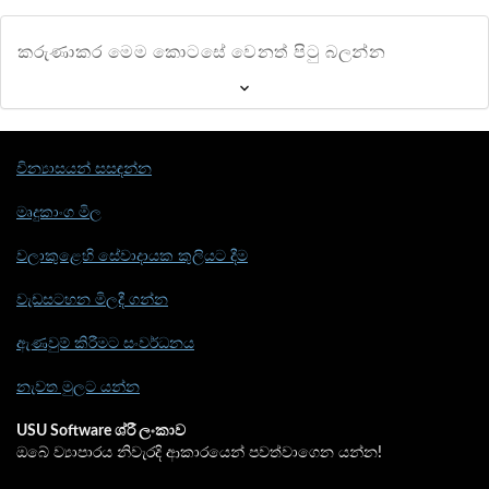
කරුණාකර මෙම කොටසේ වෙනත් පිටු බලන්න
වින්‍යාසයන් සසඳන්න
මෘදුකාංග මිල
වලාකුළෙහි සේවාදායක කුලියට දීම
වැඩසටහන මිලදී ගන්න
ඇණවුම් කිරීමට සංවර්ධනය
නැවත මුලට යන්න
USU Software ශ්රී ලංකාව
ඔබේ ව්‍යාපාරය නිවැරදි ආකාරයෙන් පවත්වාගෙන යන්න!