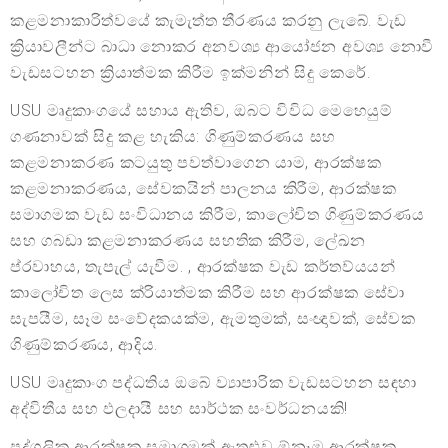
කළමනාකාරිත්වයේ කැමැත්ත තීරණය කරනු ලැබේ. වැඩ
ක්‍රියාවලීන්ට බාධා නොකර අනවශ්‍ය ආයෝජන අවශ්‍ය නොවී
වැඩසටහන ක්‍රියාත්මක කිරීම ඉක්මනින් සිදු කෙරේ.
USU මෘදුකාංගයේ සහාය ඇතිව, ඔබට විවිධ මෙහෙයුම්
ගණනාවක් සිදු කළ හැකිය: ගිණුම්කරණය සහ
කළමනාකරණ කටයුතු පවත්වාගෙන යාම, ආරක්ෂක
කළමනාකරණය, සේවකයින් පාලනය කිරීම, ආරක්ෂක
සමාගමක වැඩ සංවිධානය කිරීම, කාලෝචිත ගිණුම්කරණය
සහ ගබඩා කළමනාකරණය සහතික කිරීම, ලේඛන
ප්රවාහය, තැපැල් යැවීම. , ආරක්ෂක වැඩ කර්තව්යයන්
කාලෝචිත ලෙස ක්රියාත්මක කිරීම සහ ආරක්ෂක සේවා
සැපයීම, සෑම සංවේදකයක්ම, ඇමතුමක්, සංඥාවක්, සේවක
ගිණුම්කරණය, ආදිය.
USU මෘදුකාංග පද්ධතිය ඔබේ ව්‍යාපාරික වැඩසටහන සඳහා
අද්විතීය සහ ඵලදායී සහ සාර්ථක සංවර්ධනයකි!
පුද්ගලික ආරක්ෂක සමාගමක් ඇතුළුව ඕනෑම ආරක්ෂක