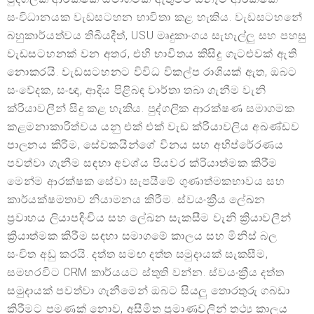
සංවිධානයක වැඩසටහන භාවිතා කළ හැකිය. වැඩසටහනේ
බහුකාර්යත්වය තිබියදීත්, USU මෘදුකාංගය සැහැල්ලු සහ පහසු
වැඩසටහනක් වන අතර, එහි භාවිතය කිසිදු ගැටළුවක් ඇති
නොකරයි. වැඩසටහනට විවිධ විකල්ප රාශියක් ඇත, ඔබට
සංවේදක, සංඥා, ආදිය පිළිබඳ වාර්තා තබා ගැනීම වැනි
ක්රියාවලීන් සිදු කළ හැකිය. පුද්ගලික ආරක්ෂණ සමාගමක
කළමනාකාරිත්වය යනු එක් එක් වැඩ ක්රියාවලිය අඛණ්ඩව
පාලනය කිරීම, සේවකයින්ගේ විනය සහ අභිප්රේරණය
පවත්වා ගැනීම සඳහා අවශ්ය පියවර ක්රියාත්මක කිරීම
මෙන්ම ආරක්ෂක සේවා සැපයීමේ ගුණාත්මකභාවය සහ
කාර්යක්ෂමතාව නියාමනය කිරීම. ස්වයංක්‍රීය ලේඛන
ප්‍රවාහය ලියාපදිංචිය සහ ලේඛන සැකසීම වැනි ක්‍රියාවලීන්
ක්‍රියාත්මක කිරීම සඳහා සමාගමේ කාලය සහ මිනිස් බල
සංචිත අඩු කරයි. දත්ත සමඟ දත්ත සමුදායක් සැකසීම,
සමහරවිට CRM කාර්යයට ස්තුති වන්න. ස්වයංක්‍රීය දත්ත
සමුදායක් පවත්වා ගැනීමෙන් ඔබට සියලු තොරතුරු ගබඩා
කිරීමට පමණක් නොව, අසීමිත ප්‍රමාණවලින් තථ්‍ය කාලය