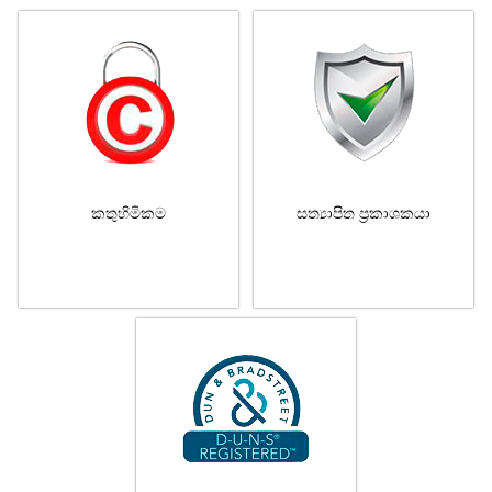
කතුහිමිකම
සත්‍යාපිත ප්‍රකාශකයා