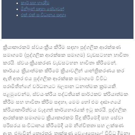
කාර් සහ භාරදීම
මිනිසුන් සඳහා සේවාවන්
එක් එක් සංවිධානය සඳහා
ක්‍රියාකාරකම් ස්වයංක්‍රීය කිරීම සඳහා පුද්ගලික ආරක්ෂණ
සමාගමේ (පුද්ගලික ආරක්ෂක සමාගම) වැඩසටහන භාවිතා
කරයි. ස්වයංක්‍රීයකරණ වැඩසටහන භාවිතා කිරීමෙන්,
කාර්යය ක්‍රියාත්මක කිරීමේ ක්‍රියාවලීන් යාන්ත්‍රීකරණය කර
ඇති අතර එය පුද්ගලික ආරක්ෂක සමාගමේ විවිධ
පරාමිතීන්ගේ වර්ධනයට බලපාන ධනාත්මක ක්‍රමයකි.
පළමුවෙන්ම, ස්වයංක්රීය පද්ධතියක් සාර්ථකව ක්රියාත්මක
කිරීම සහ භාවිතා කිරීම සඳහා, මෙම හෝ එම දෘඪාංගයේ
ක්රියාකාරිත්වය වැදගත් කාර්යභාරයක් ඉටු කරයි. පුද්ගලික
ආරක්ෂක සමාගමට ක්‍රියාකාරකම් සිදු කිරීමේදී සහ සේවා
පරිසරය සංවිධානය කිරීමේදී යම් නිශ්චිතතා සහ ලක්ෂණ
ඇත, එබැවින් තොරතුරු තාක්ෂණ වෙළඳපොලේ විවිධ දීමනා