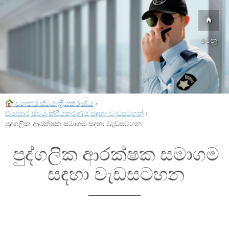
මෙනු
ව්‍යාපාර ස්වයංක්‍රීයකරණය
›
ව්යාපාර ස්වයංක්රීයකරණය සඳහා වැඩසටහන්
›
පුද්ගලික ආරක්ෂක සමාගම සඳහා වැඩසටහන
පුද්ගලික ආරක්ෂක සමාගම
සඳහා වැඩසටහන