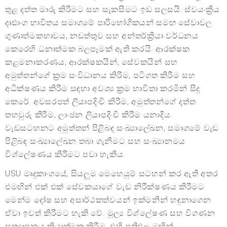
තුළ දත්ත මාරු කිරීමට සහ සැකසීමට ඉඩ සලසයි. ස්වයංක්‍රීය
දෘඪාංග භාවිතය සමාගමේ පාරිභෝගිකයන් සමඟ සේවාවල
ගුණාත්මකභාවය, නඩත්තුව සහ අන්තර්ක්‍රියා වර්ධනය
කෙරෙහි ධනාත්මක බලපෑමක් ඇති කරයි. ආරක්ෂක
කළමනාකරණය, ආරක්ෂකයින්, සේවකයින් සහ
අමුත්තන්ගේ ක්‍රම සංවිධානය කිරීම, පටිගත කිරීම සහ
අධීක්ෂණය කිරීම සඳහා අවශ්‍ය ක්‍රම භාවිතා කරමින් සිදු
කෙරේ. අවසරපත් ලියාපදිංචි කිරීම, අමුත්තන්ගේ දත්ත
තහවුරු කිරීම, ලාංඡන ලියාපදිංචි කිරීම යනාදිය.
වැඩසටහනට අමුත්තන් පිළිබඳ සංඛ්‍යාලේඛන, සමාගමේ වැඩ
පිළිබඳ සංඛ්‍යාලේඛන තබා ගැනීමට සහ සංඛ්‍යානමය
විශ්ලේෂණය කිරීමට පවා හැකිය.
USU මෘදුකාංගයේ, සියලුම මෙහෙයුම් සටහන් කර ඇති අතර
එමඟින් එක් එක් සේවකයාගේ වැඩ නිරීක්ෂණය කිරීමට
මෙන්ම දෝෂ සහ අසාර්ථකත්වයන් ඉක්මනින් හඳුනාගෙන
ඒවා ඉවත් කිරීමට හැකි වේ. මූල්‍ය විශ්ලේෂණ සහ විගණන
සත්‍යාපනය ක්‍රියාත්මක කිරීම, එහි ප්‍රතිඵල මඟින්