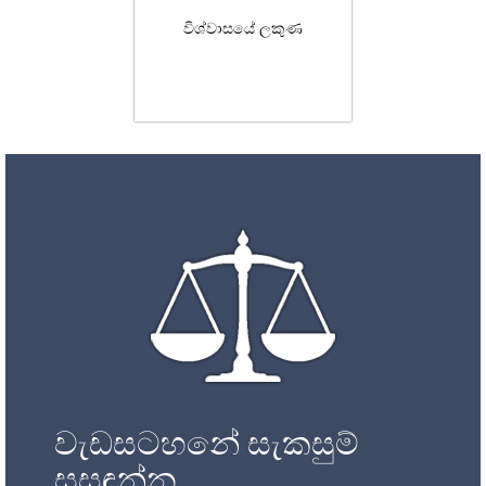
විශ්වාසයේ ලකුණ
වැඩසටහනේ සැකසුම්
සසඳන්න