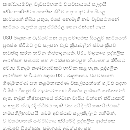
කණ්ඩායම්වල වැඩසටහනට ව්යවසායයේ ඵලදායී
ක්රියාකාරිත්වය සහතික කිරීම සඳහා අවශ්ය සියලු
කාර්යයන් තිබිය යුතුය, එසේ නොමැති නම් වැඩසටහනේ
කාර්යය සැලකිය යුතු ප්රතිඵල ගෙන එන්නේ නැත.
USU මෘදුකාංග වැඩසටහන යනු සමාගමක සියලුම කාර්යයන්
ප්‍රශස්ත කිරීමට ඉඩ සලසන වැඩ ක්‍රියාවලීන් ස්වයංක්‍රීයව
නඩත්තු කරන නවීන නිෂ්පාදනයකි. USU මෘදුකාංග පුද්ගලික
ආරක්ෂක සමාගම් සහ ආරක්ෂක කටයුතු නියාමනය කිරීමට
අවශ්‍ය ඕනෑම කණ්ඩායමකට භාවිතා කළ හැක. පුද්ගලික
ආරක්ෂක සංවිධාන සඳහා USU මෘදුකාංගය ව්යවසායක
ගිණුම්කරණ සහ කළමනාකරණ විකල්පයන්ගේ ගැටළු සඳහා
විශිෂ්ට විසඳුමකි. වැඩසටහනට විශේෂ ලක්ෂණ ගණනාවක්
ඇත, නමුත් නිෂ්පාදනයේ ප්රධාන වාසිය වන්නේ ක්රියාකාරී
සැකසුම් නිවැරදි කිරීමට හැකි වන පරිදි ක්රියාකාරීත්වයේ
නම්යශීලීභාවයයි. මෙම අවස්ථාව සැලකිල්ලට ගනිමින්,
වැඩසටහනක් සංවර්ධනය කිරීමේදී, පුද්ගලික ආරක්ෂක
ශාඛාවේ විශේෂතා, සමාගමේ අවශ්යතා සහ