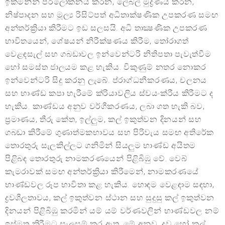
ඉක්මනින් පරිලෝකනය කරන, ලේබල් මුද්‍රණය කරන,
නිෂ්පාදන සහ මූල්‍ය රිසිට්පත් අධිතාක්ෂණික උපකරණ සමඟ
අන්තර්ක්‍රියා කිරීමට ඉඩ සලසයි. අධි තාක්‍ෂණික උපකරණ
භාවිතයෙන්, ශේෂයන් නිරීක්ෂණය කිරීම, තෝරාගත්
වෙළඳසැල් සහ ගබඩාවල ඉන්වෙන්ටරි නිතිපතා පැවැත්වීම
හෝ සමස්ත ජාලයම කළ හැකිය. විකුණුම් නතර නොකර
ඉන්වෙන්ටරි සිදු කරනු ලැබේ. ප්රාග්ධනීකරණය, චලනය
සහ භාණ්ඩ කපා හැරීමේ ක්රියාවලිය ස්වයංක්රීය කිරීමට ද
හැකිය. කාණ්ඩය අනුව වර්ගීකරණය, ලබා ගත හැකි බව,
ප්‍රමාණය, තීරු කේත, ඉල්ලුම, කල් ඉකුත්වන දිනයන් සහ
ගබඩා කිරීමේ ගුණාත්මකභාවය සහ පිරිවැය සමඟ අතිරේක
තොරතුරු සැලකිල්ලට ගනිමින් සියලුම භාණ්ඩ අයිතම
පිළිබඳ තොරතුරු නාමකරණයෙන් පිළිබිඹු වේ. වෙබ්
කැමරාවක් සමඟ අන්තර්ක්‍රියා කිරීමෙන්, නාමකරණයේ
භාණ්ඩවල රූප භාවිතා කළ හැකිය. හොඳම වෙළඳාම සඳහා,
ද්‍රවශීලතාවය, කල් ඉකුත්වන ස්ථාන සහ සුදුසු කල් ඉකුත්වන
දිනයන් පිළිබිඹු කරමින් යම් යම් වර්ණවලින් භාණ්ඩවල නම්
ඉස්මතු කිරීමට සැලසුම් කර ඇත. මේ අනුව, ද්‍රව හෝ කල්