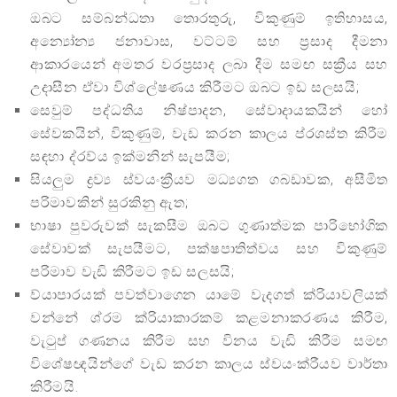
ඔබට සම්බන්ධතා තොරතුරු, විකුණුම් ඉතිහාසය,
අන්‍යෝන්‍ය ජනාවාස, වට්ටම් සහ ප්‍රසාද දීමනා
ආකාරයෙන් අමතර වරප්‍රසාද ලබා දීම සමඟ සක්‍රීය සහ
උදාසීන ඒවා විශ්ලේෂණය කිරීමට ඔබට ඉඩ සලසයි;
සෙවුම් පද්ධතිය නිෂ්පාදන, සේවාදායකයින් හෝ
සේවකයින්, විකුණුම්, වැඩ කරන කාලය ප්රශස්ත කිරීම
සඳහා ද්රව්ය ඉක්මනින් සැපයීම;
සියලුම ද්‍රව්‍ය ස්වයංක්‍රීයව මධ්‍යගත ගබඩාවක, අසීමිත
පරිමාවකින් සුරකිනු ඇත;
භාෂා පුවරුවක් සැකසීම ඔබට ගුණාත්මක පාරිභෝගික
සේවාවක් සැපයීමට, පක්ෂපාතිත්වය සහ විකුණුම්
පරිමාව වැඩි කිරීමට ඉඩ සලසයි;
ව්යාපාරයක් පවත්වාගෙන යාමේ වැදගත් ක්රියාවලියක්
වන්නේ ශ්රම ක්රියාකාරකම් කළමනාකරණය කිරීම,
වැටුප් ගණනය කිරීම සහ විනය වැඩි කිරීම සමඟ
විශේෂඥයින්ගේ වැඩ කරන කාලය ස්වයංක්රීයව වාර්තා
කිරීමයි.