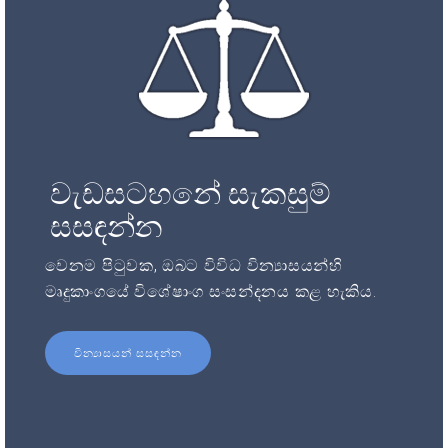
වැඩසටහනේ සැකසුම්
සසඳන්න
වෙනම පිටුවක, ඔබට විවිධ වින්‍යාසයන්හි
මෘදුකාංගයේ විශේෂාංග සංසන්දනය කළ හැකිය.
වින්‍යාසයන් සසඳන්න