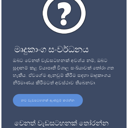
මෘදුකාංග සංවර්ධනය
ඔබට වෙනත් වැඩසටහනක් අවශ්ය නම්, ඔබට
සූදානම් කළ ව්යාපෘති විශාල සංඛ්යාවක් තෝරා ගත
හැකිය. ඒවගේම ඇනවුම් කිරීම සඳහා මෘදුකාංගය
නිර්මාණය කිරීමටත් අවස්ථාව තිබෙනවා.
නව වැඩසටහනක් ඇණවුම් කරන්න
වෙනත් වැඩසටහනක් තෝරන්න