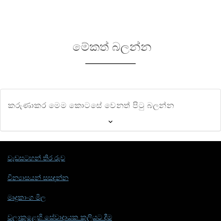
මේකත් බලන්න
කරුණාකර මෙම කොටසේ වෙනත් පිටු බලන්න
වැඩසටහන් තිර රුව
වින්‍යාසයන් සසඳන්න
මෘදුකාංග මිල
වලාකුළෙහි සේවාදායක කුලියට දීම