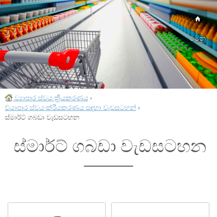
මෙනු
ව්‍යාපාර ස්වයංක්‍රීයකරණය
›
ව්යාපාර ස්වයංක්රීයකරණය සඳහා වැඩසටහන්
›
ස්මාර්ට් ගබඩා වැඩසටහන
ස්මාර්ට් ගබඩා වැඩසටහන