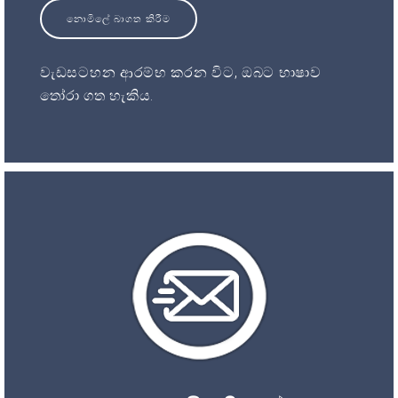
නොමිලේ බාගත කිරීම
වැඩසටහන ආරම්භ කරන විට, ඔබට භාෂාව
තෝරා ගත හැකිය.