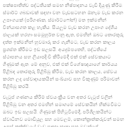
පක්ෂපාතිත්ව පද්ධතියක් සමඟ නිෂ්පාදනය වැඩි දියුණු කිරීම.
ස්මාර්ට් ගබඩාවක් සඳහා වන වැඩසටහන ඕනෑම වැඩ කරන
උපාංගයක් (පරිගණක, ස්මාර්ට්ෆෝන්) මත ඉක්මනින්
වින්යාසගත කළ හැකිය. සියලුම වැඩ කරන උපාංග දේශීය
ජාලයක් හරහා සමමුහුර්ත වනු ඇත, එමඟින් ඔබට තොරතුරු
දත්ත ඉක්මනින් හුවමාරු කර ගැනීමට, වැඩ කරන කාලය
ප්‍රශස්ත කිරීමට ඉඩ සලසයි. අයදුම්පතෙහි, පද්ධතියේ
ස්ථාපනය සහ ලියාපදිංචි කිරීමේදී එක් එක් සේවකයාට
ගිණුමක් ඇත. මේ අනුව, එක් එක් විශේෂඥයාගේ කාර්යය
පිළිබඳ තොරතුරු පිළිබිඹු කිරීම, වැඩ කරන කාලය, සේවය
කරන ලද සේවාදායකයින් සංඛ්යාව සහ විකුණුම් පරිමාවන්
පිළිබිඹු කරයි.
වැටුප් ගණනය කිරීම් ස්වයංක්‍රීය වන අතර වැටුප් වලින්
පිළිබිඹු වන අතර එමඟින් සමාගමේ සේවකයින් හික්මවීමට
ඔබට ඉඩ සලසයි. ගිණුමක් පිහිටුවීමේදී, පරිශීලකයින්ට
ස්වාධීනව මොඩියුල සහ මෙවලම්, කොන්ත්‍රාත්කරුවන් සමඟ
උසස් තත්ත්වයේ වැඩ සඳහා භාෂා සහ ඔවුන්ගේ