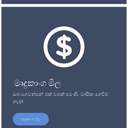
මෘදුකාංග මිල
ඔබ ගෙවන්නේ එක් වරක් පමණි. මාසික ගෙවීම්
නැත!
මෘදුකාංග මිල