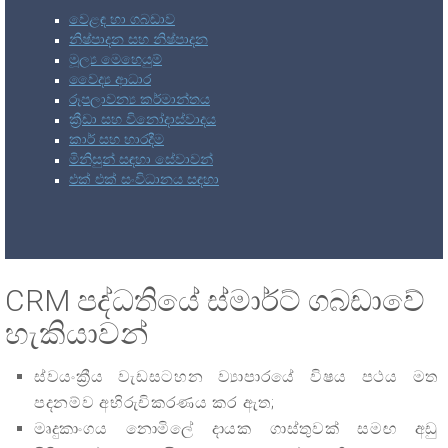
වෙළඳ හා ගබඩාව
නිෂ්පාදන සහ නිෂ්පාදන
මූල්‍ය මෙහෙයුම්
වෛද්‍ය ආධාර
රූපලාවන්‍ය කර්මාන්තය
ක්‍රීඩා සහ විනෝදාස්වාදය
කාර් සහ භාරදීම
මිනිසුන් සඳහා සේවාවන්
එක් එක් සංවිධානය සඳහා
CRM පද්ධතියේ ස්මාර්ට් ගබඩාවේ
හැකියාවන්
ස්වයංක්‍රීය වැඩසටහන ව්‍යාපාරයේ විෂය පථය මත
පදනම්ව අභිරුචිකරණය කර ඇත;
මෘදුකාංගය නොමිලේ දායක ගාස්තුවක් සමඟ අඩු