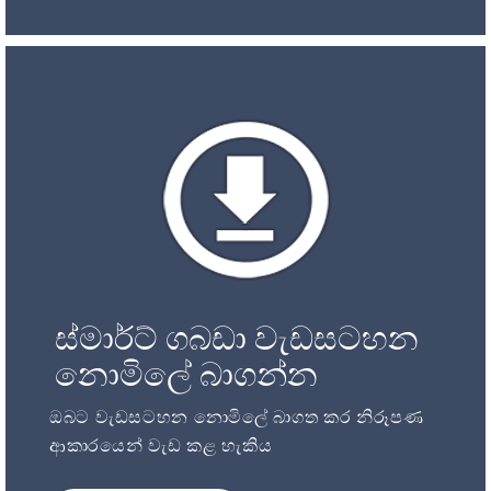
ස්මාර්ට් ගබඩා වැඩසටහන
නොමිලේ බාගන්න
ඔබට වැඩසටහන නොමිලේ බාගත කර නිරූපණ
ආකාරයෙන් වැඩ කළ හැකිය