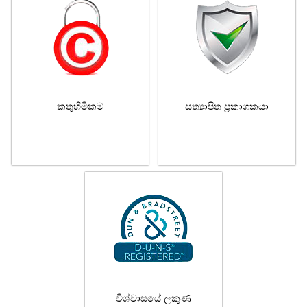
කතුහිමිකම
සත්‍යාපිත ප්‍රකාශකයා
විශ්වාසයේ ලකුණ