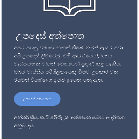
උපදෙස් අත්පොත
අපට පහසු වැඩසටහනක් තිබේ. නමුත් ඇයට පවා
අපි උපදෙස් ලිව්වෙමු. එහි ආධාරයෙන්, ඔබට
වැඩසටහන වඩාත් වේගයෙන් ප්‍රගුණ කළ හැකිය.
ඔබට වෘත්තීය පරිශීලකයෙකු වීමට උපකාර වන
රසවත් විශේෂාංග ද ඔබ ඉගෙන ගනු ඇත.
උපදෙස් අත්පොත
අන්තර්ක්‍රියාකාරී පරිශීලක අත්පොත සමඟ ආදර්ශන
අනුවාදය