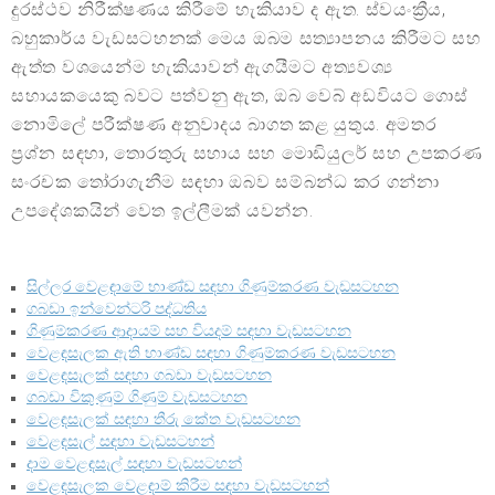
දුරස්ථව නිරීක්ෂණය කිරීමේ හැකියාව ද ඇත. ස්වයංක්‍රීය,
බහුකාර්ය වැඩසටහනක් මෙය ඔබම සත්‍යාපනය කිරීමට සහ
ඇත්ත වශයෙන්ම හැකියාවන් ඇගයීමට අත්‍යවශ්‍ය
සහායකයෙකු බවට පත්වනු ඇත, ඔබ වෙබ් අඩවියට ගොස්
නොමිලේ පරීක්ෂණ අනුවාදය බාගත කළ යුතුය. අමතර
ප්‍රශ්න සඳහා, තොරතුරු සහාය සහ මොඩියුලර් සහ උපකරණ
සංරචක තෝරාගැනීම සඳහා ඔබව සම්බන්ධ කර ගන්නා
උපදේශකයින් වෙත ඉල්ලීමක් යවන්න.
සිල්ලර වෙළඳාමේ භාණ්ඩ සඳහා ගිණුම්කරණ වැඩසටහන
ගබඩා ඉන්වෙන්ටරි පද්ධතිය
ගිණුම්කරණ ආදායම් සහ වියදම් සඳහා වැඩසටහන
වෙළඳසැලක ඇති භාණ්ඩ සඳහා ගිණුම්කරණ වැඩසටහන
වෙළඳසැලක් සඳහා ගබඩා වැඩසටහන
ගබඩා විකුණුම් ගිණුම් වැඩසටහන
වෙළඳසැලක් සඳහා තීරු කේත වැඩසටහන
වෙළඳසැල් සඳහා වැඩසටහන්
දාම වෙළඳසැල් සඳහා වැඩසටහන්
වෙළඳසැලක වෙළඳාම් කිරීම සඳහා වැඩසටහන්