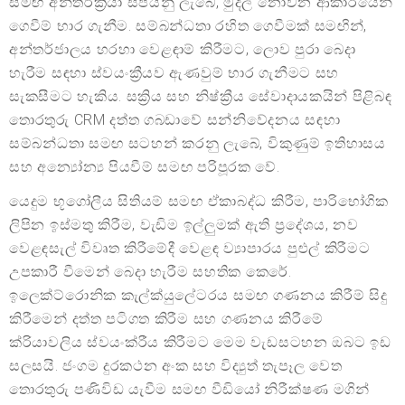
සමඟ අන්තර්ක්‍රියා සපයනු ලැබේ, මුදල් නොවන ආකාරයෙන්
ගෙවීම් භාර ගැනීම. සම්බන්ධතා රහිත ගෙවීමක් සමඟින්,
අන්තර්ජාලය හරහා වෙළඳාම් කිරීමට, ලොව පුරා බෙදා
හැරීම සඳහා ස්වයංක්‍රීයව ඇණවුම් භාර ගැනීමට සහ
සැකසීමට හැකිය. සක්‍රිය සහ නිෂ්ක්‍රීය සේවාදායකයින් පිළිබඳ
තොරතුරු CRM දත්ත ගබඩාවේ සන්නිවේදනය සඳහා
සම්බන්ධතා සමඟ සටහන් කරනු ලැබේ, විකුණුම් ඉතිහාසය
සහ අන්‍යෝන්‍ය පියවීම් සමඟ පරිපූරක වේ.
යෙදුම භූගෝලීය සිතියම් සමඟ ඒකාබද්ධ කිරීම, පාරිභෝගික
ලිපින ඉස්මතු කිරීම, වැඩිම ඉල්ලුමක් ඇති ප්‍රදේශය, නව
වෙළඳසැල් විවෘත කිරීමේදී වෙළඳ ව්‍යාපාරය පුළුල් කිරීමට
උපකාරී වීමෙන් බෙදා හැරීම සහතික කෙරේ.
ඉලෙක්ට්රොනික කැල්ක්යුලේටරය සමඟ ගණනය කිරීම් සිදු
කිරීමෙන් දත්ත පටිගත කිරීම සහ ගණනය කිරීමේ
ක්රියාවලිය ස්වයංක්රීය කිරීමට මෙම වැඩසටහන ඔබට ඉඩ
සලසයි. ජංගම දුරකථන අංක සහ විද්‍යුත් තැපෑල වෙත
තොරතුරු පණිවිඩ යැවීම සමඟ වීඩියෝ නිරීක්ෂණ මගින්