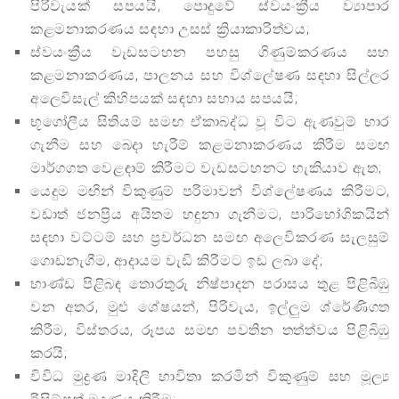
පිරිවැයක් සපයයි, පොදුවේ ස්වයංක්‍රීය ව්‍යාපාර
කළමනාකරණය සඳහා උසස් ක්‍රියාකාරිත්වය;
ස්වයංක්‍රීය වැඩසටහන පහසු ගිණුම්කරණය සහ
කළමනාකරණය, පාලනය සහ විශ්ලේෂණ සඳහා සිල්ලර
අලෙවිසැල් කිහිපයක් සඳහා සහාය සපයයි;
භූගෝලීය සිතියම් සමඟ ඒකාබද්ධ වූ විට ඇණවුම් භාර
ගැනීම සහ බෙදා හැරීම් කළමනාකරණය කිරීම සමඟ
මාර්ගගත වෙළඳාම් කිරීමට වැඩසටහනට හැකියාව ඇත;
යෙදුම මඟින් විකුණුම් පරිමාවන් විශ්ලේෂණය කිරීමට,
වඩාත් ජනප්‍රිය අයිතම හඳුනා ගැනීමට, පාරිභෝගිකයින්
සඳහා වට්ටම් සහ ප්‍රවර්ධන සමඟ අලෙවිකරණ සැලසුම්
ගොඩනැගීම, ආදායම වැඩි කිරීමට ඉඩ ලබා දේ;
භාණ්ඩ පිළිබඳ තොරතුරු නිෂ්පාදන පරාසය තුළ පිළිබිඹු
වන අතර, මුළු ශේෂයන්, පිරිවැය, ඉල්ලුම ශ්රේණිගත
කිරීම, විස්තරය, රූපය සමඟ පවතින තත්ත්වය පිළිබිඹු
කරයි;
විවිධ මුද්‍රණ මාදිලි භාවිතා කරමින් විකුණුම් සහ මූල්‍ය