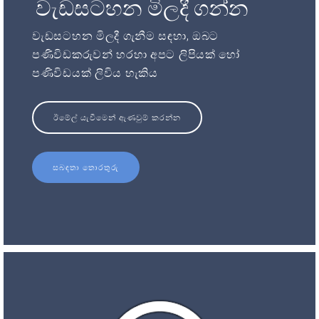
වැඩසටහන මිලදී ගන්න
වැඩසටහන මිලදී ගැනීම සඳහා, ඔබට
පණිවිඩකරුවන් හරහා අපට ලිපියක් හෝ
පණිවිඩයක් ලිවිය හැකිය
ඊමේල් යැවීමෙන් ඇණවුම් කරන්න
සබඳතා තොරතුරු