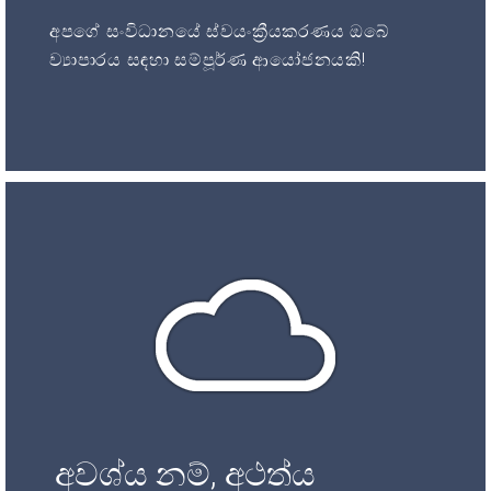
අපගේ සංවිධානයේ ස්වයංක්‍රීයකරණය ඔබේ
ව්‍යාපාරය සඳහා සම්පූර්ණ ආයෝජනයකි!
අවශ්ය නම්, අථත්ය