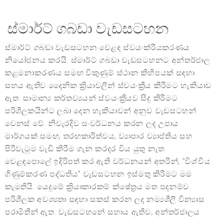
ස්මාර්ට් ගබඩා වැඩසටහන
ස්මාර්ට් ගබඩා වැඩසටහන වෙළඳ ස්වයංක්රීයකරණය
නියෝජනය කරයි. ස්මාර්ට් ගබඩා වැඩසටහනට අන්තර්ජාල
කළමනාකරණය සමඟ විකුණුම් ස්ථාන කිහිපයක් සඳහා
සහය ඇතිව දෛනික ක්‍රියාවලීන් ස්වයංක්‍රීය කිරීමට හැකියාව
ඇත. සාමාන්‍ය කර්තව්‍යයන් ස්වයංක්‍රීයව සිදු කිරීමට
පරිශීලකයින්ට ලබා දෙන හැකියාවන් අනුව වැඩසටහන්
වෙනස් වේ. නිවැරදිව සංවර්ධනය කරන ලද උපාය
මාර්ගයක් සමඟ, තරඟකාරිත්වය, ව්‍යාපාර ව්‍යාප්තිය සහ
පිරිවැටුම වැඩි කිරීම ගැන කරදර විය යුතු නැත.
වෙළඳපොලේ ඉදිරිපත් කර ඇති වර්ධනයන් අතරින්, "විශ්වීය
ගිණුම්කරණ පද්ධතිය" වැඩසටහන ඉස්මතු කිරීමට මම
කැමතියි. යෙදුමේ ක්‍රියාකාරකම් ක්ෂේත්‍රය මත පදනම්ව
පරිශීලක අවශ්‍යතා සඳහා සකස් කරන ලද නම්‍යශීලී වින්‍යාස
පරාමිතීන් ඇත. වැඩසටහනේ සහාය ඇතිව, අන්තර්ජාලය