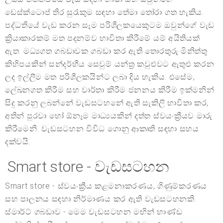
ඩෙස්ක්ටොප් තිර සුරැකුම සඳහා තේමා තෝරා ගත හැකිය.
පද්ධතියේ වැඩ කරන සෑම පරිශීලකයෙකුටම ඔවුන්ගේ වැඩ
ක්‍රියාකාරකම් මත පදනම්ව භාවිතා කිරීමේ යම් අයිතියක්
ඇත. මධ්‍යගත ගබඩාවක ගබඩා කර ඇති තොරතුරු මිනිත්තු
කිහිපයකින් සන්දර්භීය සෙවුම් යන්ත්‍ර කවුළුවට ඇතුළු කරන
ලද ඉල්ලීම මත පරිශීලකයින්ට ලබා දිය හැකිය. එසේම,
ලේඛනගත කිරීම සහ වාර්තා කිරීම ජනනය කිරීම ඉක්මනින්
සිදු කරනු ලබන්නේ වැඩසටහනේ ඇති සැකිලි භාවිතා කර,
අතින් පුරවා හෝ ඕනෑම මාධ්‍යයකින් දත්ත ස්වයංක්‍රීයව මාරු
කිරීමෙනි. වැඩසටහන විවිධ ගොනු ආකෘති සඳහා සහය
දක්වයි.
Smart store - වැඩසටහන
Smart store - ස්වයංක්‍රීය කළමනාකරණය, ගිණුම්කරණය
සහ පාලනය සඳහා නිර්මාණය කර ඇති වැඩසටහනකි.
ස්මාර්ට් ගබඩාව - මෙම වැඩසටහන මඟින් භාණ්ඩ