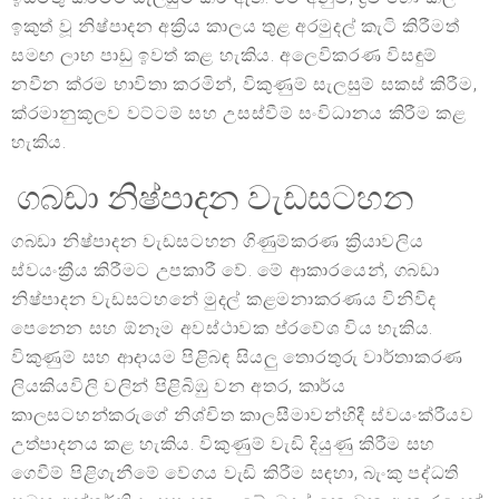
ඉකුත් වූ නිෂ්පාදන අක්‍රිය කාලය තුළ අරමුදල් කැටි කිරීමත්
සමඟ ලාභ පාඩු ඉවත් කළ හැකිය. අලෙවිකරණ විසඳුම්
නවීන ක්රම භාවිතා කරමින්, විකුණුම් සැලසුම් සකස් කිරීම,
ක්රමානුකූලව වට්ටම් සහ උසස්වීම් සංවිධානය කිරීම කළ
හැකිය.
ගබඩා නිෂ්පාදන වැඩසටහන
ගබඩා නිෂ්පාදන වැඩසටහන ගිණුම්කරණ ක්‍රියාවලිය
ස්වයංක්‍රීය කිරීමට උපකාරී වේ. මේ ආකාරයෙන්, ගබඩා
නිෂ්පාදන වැඩසටහනේ මුදල් කළමනාකරණය විනිවිද
පෙනෙන සහ ඕනෑම අවස්ථාවක ප්රවේශ විය හැකිය.
විකුණුම් සහ ආදායම පිළිබඳ සියලු තොරතුරු වාර්තාකරණ
ලියකියවිලි වලින් පිළිබිඹු වන අතර, කාර්ය
කාලසටහන්කරුගේ නිශ්චිත කාලසීමාවන්හිදී ස්වයංක්රීයව
උත්පාදනය කළ හැකිය. විකුණුම් වැඩි දියුණු කිරීම සහ
ගෙවීම් පිළිගැනීමේ වේගය වැඩි කිරීම සඳහා, බැංකු පද්ධති