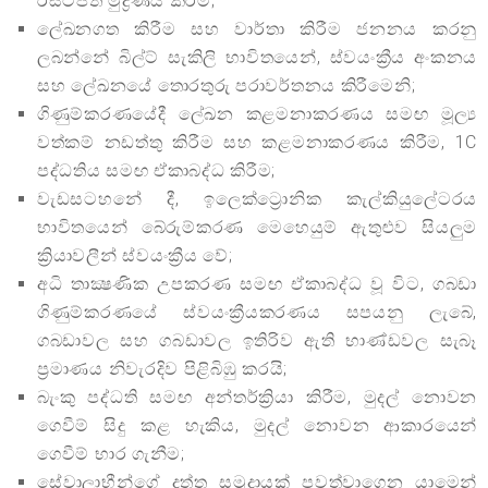
රිසිට්පත් මුද්‍රණය කිරීම;
ලේඛනගත කිරීම සහ වාර්තා කිරීම ජනනය කරනු
ලබන්නේ බිල්ට් සැකිලි භාවිතයෙන්, ස්වයංක්‍රීය අංකනය
සහ ලේඛනයේ තොරතුරු පරාවර්තනය කිරීමෙනි;
ගිණුම්කරණයේදී ලේඛන කළමනාකරණය සමඟ මූල්‍ය
වත්කම් නඩත්තු කිරීම සහ කළමනාකරණය කිරීම, 1C
පද්ධතිය සමඟ ඒකාබද්ධ කිරීම;
වැඩසටහනේ දී, ඉලෙක්ට්‍රොනික කැල්කියුලේටරය
භාවිතයෙන් බේරුම්කරණ මෙහෙයුම් ඇතුළුව සියලුම
ක්‍රියාවලීන් ස්වයංක්‍රීය වේ;
අධි තාක්‍ෂණික උපකරණ සමඟ ඒකාබද්ධ වූ විට, ගබඩා
ගිණුම්කරණයේ ස්වයංක්‍රීයකරණය සපයනු ලැබේ,
ගබඩාවල සහ ගබඩාවල ඉතිරිව ඇති භාණ්ඩවල සැබෑ
ප්‍රමාණය නිවැරදිව පිළිබිඹු කරයි;
බැංකු පද්ධති සමඟ අන්තර්ක්‍රියා කිරීම, මුදල් නොවන
ගෙවීම් සිදු කළ හැකිය, මුදල් නොවන ආකාරයෙන්
ගෙවීම් භාර ගැනීම;
සේවාලාභීන්ගේ දත්ත සමුදායක් පවත්වාගෙන යාමෙන්