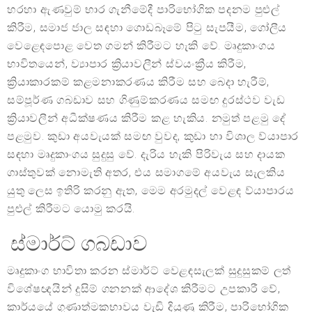
හරහා ඇණවුම් භාර ගැනීමේදී පාරිභෝගික පදනම පුළුල්
කිරීම, සමාජ ජාල සඳහා ගොඩබෑමේ පිටු සැපයීම, ගෝලීය
වෙළෙඳපොළ වෙත ගමන් කිරීමට හැකි වේ. මෘදුකාංගය
භාවිතයෙන්, ව්‍යාපාර ක්‍රියාවලීන් ස්වයංක්‍රීය කිරීම,
ක්‍රියාකාරකම් කළමනාකරණය කිරීම සහ බෙදා හැරීම්,
සම්පූර්ණ ගබඩාව සහ ගිණුම්කරණය සමඟ දුරස්ථව වැඩ
ක්‍රියාවලීන් අධීක්ෂණය කිරීම කළ හැකිය. නමුත් පළමු දේ
පළමුව. කුඩා අයවැයක් සමඟ වුවද, කුඩා හා විශාල ව්යාපාර
සඳහා මෘදුකාංගය සුදුසු වේ. දැරිය හැකි පිරිවැය සහ දායක
ගාස්තුවක් නොමැති අතර, එය සමාගමේ අයවැය සැලකිය
යුතු ලෙස ඉතිරි කරනු ඇත, මෙම අරමුදල් වෙළඳ ව්යාපාරය
පුළුල් කිරීමට යොමු කරයි.
ස්මාර්ට් ගබඩාව
මෘදුකාංග භාවිතා කරන ස්මාර්ට් වෙළඳසැලක් සුදුසුකම් ලත්
විශේෂඥයින් දුසිම් ගනනක් ආදේශ කිරීමට උපකාරී වේ,
කාර්යයේ ගුණාත්මකභාවය වැඩි දියුණු කිරීම, පාරිභෝගික