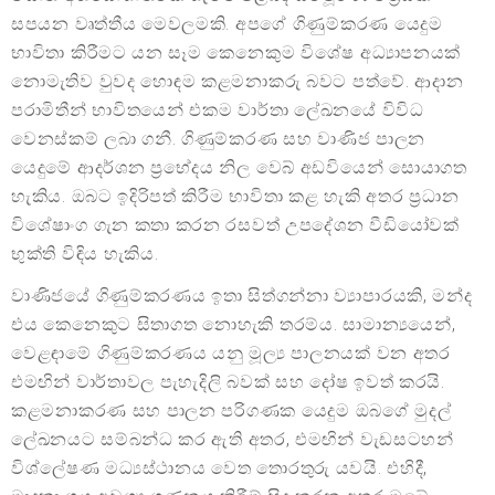
සපයන වෘත්තීය මෙවලමකි. අපගේ ගිණුම්කරණ යෙදුම
භාවිතා කිරීමට යන සෑම කෙනෙකුම විශේෂ අධ්‍යාපනයක්
නොමැතිව වුවද හොඳම කළමනාකරු බවට පත්වේ. ආදාන
පරාමිතීන් භාවිතයෙන් එකම වාර්තා ලේඛනයේ විවිධ
වෙනස්කම් ලබා ගනී. ගිණුම්කරණ සහ වාණිජ පාලන
යෙදුමේ ආදර්ශන ප්‍රභේදය නිල වෙබ් අඩවියෙන් සොයාගත
හැකිය. ඔබට ඉදිරිපත් කිරීම භාවිතා කළ හැකි අතර ප්‍රධාන
විශේෂාංග ගැන කතා කරන රසවත් උපදේශන වීඩියෝවක්
භුක්ති විඳිය හැකිය.
වාණිජයේ ගිණුම්කරණය ඉතා සිත්ගන්නා ව්‍යාපාරයකි, මන්ද
එය කෙනෙකුට සිතාගත නොහැකි තරම්ය. සාමාන්‍යයෙන්,
වෙළඳාමේ ගිණුම්කරණය යනු මූල්‍ය පාලනයක් වන අතර
එමඟින් වාර්තාවල පැහැදිලි බවක් සහ දෝෂ ඉවත් කරයි.
කළමනාකරණ සහ පාලන පරිගණක යෙදුම ඔබගේ මුදල්
ලේඛනයට සම්බන්ධ කර ඇති අතර, එමඟින් වැඩසටහන්
විශ්ලේෂණ මධ්‍යස්ථානය වෙත තොරතුරු යවයි. එහිදී,