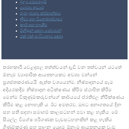
මූල්‍ය මෙහෙයුම්
වෛද්‍ය ආධාර
රූපලාවන්‍ය කර්මාන්තය
ක්‍රීඩා සහ විනෝදාස්වාදය
කාර් සහ භාරදීම
මිනිසුන් සඳහා සේවාවන්
එක් එක් සංවිධානය සඳහා
තරඟකාරී වෙළඳපල තත්ත්‍වයන් දැඩි වන තත්වයන් යටතේ
ඕනෑම ව්‍යාපාරික ආයතනයකට අවශ්‍ය වන්නේ
ප්‍රශස්තකරණයයි. ඇත්ත වශයෙන්ම, නිෂ්පාදනයේ සෑම
අදියරකදීම නිෂ්පාදන අධීක්ෂණය කිරීම ස්ථාපිත කිරීම
මෙන්ම විකුණුම්කරුවන්ගේ කාර්යයේ ප්රතිඵල නිරීක්ෂණය
කිරීම කළ නොහැකි ය. ඊට අමතරව, ඔබට අනාගතයේ දින
සහ සති සඳහා සමාගම් කාලසටහන් පවා කළ හැකිය. මේ
සියල්ල විශේෂ පරිගණක වැඩසටහනකින් කළ හැකිය.
ගිණුම්කරණ සහ පාලන යෙදුම ඕනෑම ආයතනයක වැඩ