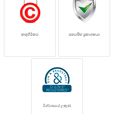
කතුහිමිකම
සත්‍යාපිත ප්‍රකාශකයා
විශ්වාසයේ ලකුණ