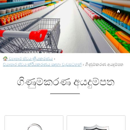
මෙනු
ව්‍යාපාර ස්වයංක්‍රීයකරණය
›
ව්යාපාර ස්වයංක්රීයකරණය සඳහා වැඩසටහන්
›
ගිණුම්කරණ අයදුම්පත
ගිණුම්කරණ අයදුම්පත