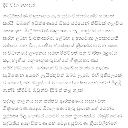
දීම වඩා හොඳය!
ගිණුම්කරණ මෘදුකාංගය සෑම කුඩා විස්තරයක්ම සටහන්
කරයි. ඔබගේ අධීක්ෂණයේ විෂය පථයෙන් කිසිවක් ගැලවිය
නොහැක. ගිණුම්කරණ මෘදුකාංගය තුළ සෘජුවම ජනනය
කරනු ලබන වාර්තාකරණ ලේඛන ද අත්‍යවශ්‍ය උපකාරයකි.
මාර්ගය වන විට, වාණිජ ක්ෂේත්‍රයේ ක්‍රියාත්මක වන ඔබේ
සංවිධානයේ ලාංඡනය සමඟ රිසිට්පත් සහ වාර්තා මුද්‍රණය
කළ හැකිය. ගනුදෙනුකරුවන්ගේ ගිණුම්කරණය
සම්බන්ධයෙන් - බොහෝ විට ඔබේ සමාගමට නැවත
පැමිණෙන අයගේ ලැයිස්තුවක් ඔබට ලැබේ. එහි ප්‍රතිඵලයක්
වශයෙන්, ඔබ ඔවුන්ගේ මනාපයන් දන්නා අතර තවත් මිලදී
ගැනීම් කිරීමට ඔවුන්ව දිරිමත් කළ හැක!
පුද්ගල පාලනය සහ තත්ත්ව ආරක්ෂණය සඳහා වන
ගිණුම්කරණ යෙදුම විශාල තොරතුරු ප්‍රමාණයක් මෙන්ම
ප්‍රමුඛතා මිල කොටස් සෙවීම සමඟ ක්‍රියා කරයි. ගිණුම්කරණ
පද්ධතිය අලෙවිකරණ සහ වෙළඳ ප්‍රචාරණ ක්‍රියාවලීන්ගේ