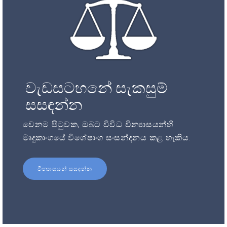
වැඩසටහනේ සැකසුම්
සසඳන්න
වෙනම පිටුවක, ඔබට විවිධ වින්‍යාසයන්හි
මෘදුකාංගයේ විශේෂාංග සංසන්දනය කළ හැකිය.
වින්‍යාසයන් සසඳන්න