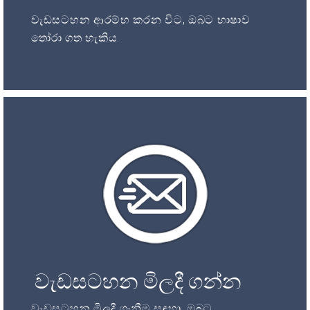
වැඩසටහන ආරම්භ කරන විට, ඔබට භාෂාව
තෝරා ගත හැකිය.
වැඩසටහන මිලදී ගන්න
වැඩසටහන මිලදී ගැනීම සඳහා, ඔබට