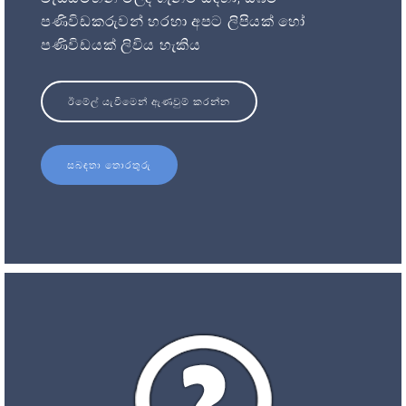
පණිවිඩකරුවන් හරහා අපට ලිපියක් හෝ
පණිවිඩයක් ලිවිය හැකිය
ඊමේල් යැවීමෙන් ඇණවුම් කරන්න
සබඳතා තොරතුරු