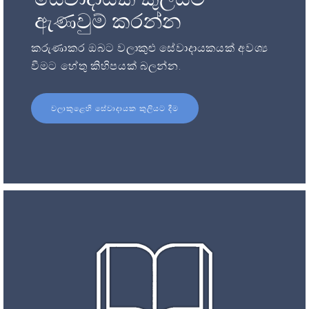
ඇණවුම් කරන්න
කරුණාකර ඔබට වලාකුළු සේවාදායකයක් අවශ්‍ය
වීමට හේතු කිහිපයක් බලන්න.
වලාකුළෙහි සේවාදායක කුලියට දීම