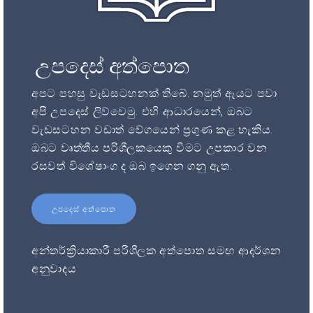
උපදෙස් අත්පොත
අපට පහසු වැඩසටහනක් තිබේ. නමුත් ඇයට පවා
අපි උපදෙස් ලිව්වෙමු. එහි ආධාරයෙන්, ඔබට
වැඩසටහන වඩාත් වේගයෙන් ප්‍රගුණ කළ හැකිය.
ඔබට වෘත්තීය පරිශීලකයෙකු වීමට උපකාර වන
රසවත් විශේෂාංග ද ඔබ ඉගෙන ගනු ඇත.
උපදෙස් අත්පොත
අන්තර්ක්‍රියාකාරී පරිශීලක අත්පොත සමඟ ආදර්ශන
අනුවාදය