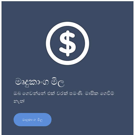
මෘදුකාංග මිල
ඔබ ගෙවන්නේ එක් වරක් පමණි. මාසික ගෙවීම්
නැත!
මෘදුකාංග මිල