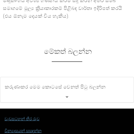
මෘදුකාංගය අවශ්‍ය ගණනය කිරීම් සිදු කරන අතර ඔබේ
සමාගමේ මූල්‍ය ක්‍රියාකාරකම් පිළිබඳ වාර්තා ඉදිරිපත් කරයි
(එය ඕනෑම දෙයක් විය හැකිය).
මේකත් බලන්න
කරුණාකර මෙම කොටසේ වෙනත් පිටු බලන්න
වැඩසටහන් තිර රුව
වින්‍යාසයන් සසඳන්න