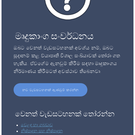
මෘදුකාංග සංවර්ධනය
ඔබට වෙනත් වැඩසටහනක් අවශ්ය නම්, ඔබට
සූදානම් කළ ව්යාපෘති විශාල සංඛ්යාවක් තෝරා ගත
හැකිය. ඒවගේම ඇනවුම් කිරීම සඳහා මෘදුකාංගය
නිර්මාණය කිරීමටත් අවස්ථාව තිබෙනවා.
නව වැඩසටහනක් ඇණවුම් කරන්න
වෙනත් වැඩසටහනක් තෝරන්න
වෙළඳ හා ගබඩාව
නිෂ්පාදන සහ නිෂ්පාදන