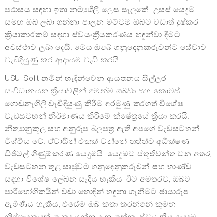
පරාසය සඳහා ඉතා නම්‍යශීලී ලෙස සැලකේ. උසස් යෙදුම
සමඟ ඔබ ලබා ගන්නා පාලන මට්ටම ඔබට වඩාත් දුෂ්කර
ක්‍රියාකාරකම් සඳහා ස්වයංක්‍රීයකරණය හඳුන්වා දීමට
අවස්ථාව ලබා දෙයි. මෙය ඔබේ ගනුදෙනුකරුවන්ට සේවාව
වැඩිදියුණු කර ආදායම වැඩි කරයි!
USU-Soft නමින් හැඳින්වෙන ආයතනය සිල්ලර
සංවිධානයක ක්‍රියාවලීන් මෙන්ම ගබඩා සහ කොටස්
ගොඩනැගිලි වැඩිදියුණු කිරීම අරමුණු කරගත් විශේෂ
වැඩසටහන් නිර්මාණය කිරීමේ ක්ෂේත්‍රයේ ක්‍රියා කරයි.
නීත්‍යානුකූල සහ අනුරූප බලපත්‍ර ඇති අපගේ වැඩසටහන්
විශ්වීය වේ. ඒවායින් එකක් වන්නේ තත්ත්ව අධීක්ෂණ
ඩිජිටල් ගිණුම්කරණ යෙදුමයි. යෙදුමට ස්තූතිවන්ත වන අතර,
වැඩසටහන තුළ සෘජුවම ගනුදෙනුකරුවන් සහ භාණ්ඩ
සඳහා විශේෂ ලේඛන සෑදිය හැකිය. ඊට අමතරව, ඔබට
පාරිභෝගිකයින් වඩා හොඳින් හඳුනා ගැනීමට ඡායාරූප
ඇමිණිය හැකිය, එසේම ඔබ කතා කරන්නේ කුමන
නිෂ්පාදනයක් ගැනද යන්න දැන ගන්න. ස්වයංක්‍රීය යෙදුම