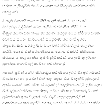
හරහා සැරිසැරීම ඔබේ ආයතනයේ සියලුම සේවකයන්ට
පහසු වේ.
ඕනෑම ව්‍යාපාරිකයෙකු සිහින දකින්නේ මූල්‍ය හා ශ්‍රම
මාධ්‍යවල බුද්ධිමත් බෙදා හැරීමක් ස්ථාපිත කිරීමට ය.
ගිණුම්කරණ සහ කළමනාකරණ යෙදුම මෙය කිරීමට සමත්
වේ! එය සමඟ, කාර්යයන් සම්පූර්ණ කර ඇති අතර,
කළමනාකරු ඔරලෝසුව වටා වැඩ ක්රියාවලිය පාලනය
කරයි. යෙදුම එක් පරිගණකයක නොව එකවර කිහිපයක
ස්ථාපනය කළ හැකිය. අපි ගිණුම්කරණ යෙදුමේ ආදර්ශන
ප්‍රභේදය නොමිලේ භාවිතා කරන්නෙමු.
අපගේ ප්‍රවීණයන්ට ස්වයංක්‍රීයකරණ යෙදුමට ඕනෑම අමතර
විශේෂාංග පහසුවෙන් එක් කළ හැක. එය විකුණුම් ප්‍රමාදයේ
ලක්ෂණයක් හෝ වෙනත් දෙයක්ද? කළමනාකරුට ලබා දෙන
විශ්ලේෂණාත්මක තොරතුරු සමාගමේ කළමනාකරුට හෝ
ප්‍රධානියාට ඉතා වැදගත් වේ. වැඩි ගනුදෙනුකරුවන්
ආකර්ෂණය කර ගැනීම සඳහා, යෙදුම තුළම වට්ටම් හඳුන්වා