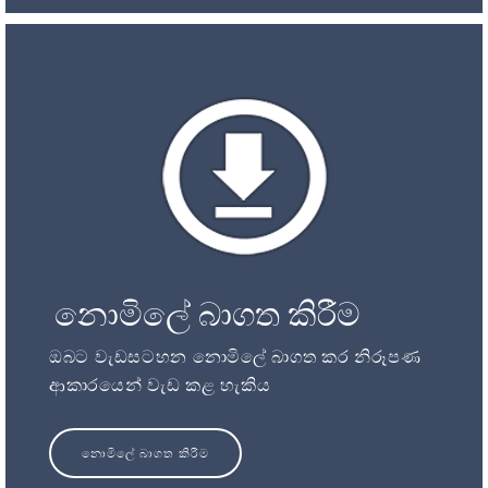
නොමිලේ බාගත කිරීම
ඔබට වැඩසටහන නොමිලේ බාගත කර නිරූපණ
ආකාරයෙන් වැඩ කළ හැකිය
නොමිලේ බාගත කිරීම