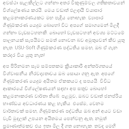
අවස්ථා සැලකිල්ලට ගන්නා අතර විකුණුම්වල ගතිකතාවයන්
විශ්ලේෂණය කරයි. මෙය වඩාත් ඵලදායී ව්යාපාර
කළමනාකරණයකට මඟ පෑදිය නොහැක. ව්‍යාපාර
ගිණුම්කරණ යෙදුම බොහෝ විට අපගේ සමාගමෙන් මිලදී
ගන්නා වැඩසටහනකි. බොහෝ වැඩසටහන් අවශ්‍ය මට්ටමේ
පාලනයක් සැපයීමට සමත් නොවන බව අමුතුවෙන් කිව යුතු
නැත. USU-Soft ගිණුම්කරණ පද්ධතිය සමඟ, ඔබ ඒ ගැන
කරදර විය යුතු නැත!
අප පිරිනමන සෑම සම්පතකම ක්‍රියාකාරී අන්තර්ගතයේ
විශ්වාසනීය නිරවද්‍යතාවය ඔබ සොයා ගනු ඇත. අපගේ
ගිණුම්කරණ යෙදුම අයිතම ඒකකයට ද සපයයි. විවිධ
ආකාරයේ විශ්ලේෂණයන් සඳහා අප සතුව බොහෝ
කළමනාකරණ වාර්තා තිබේ. පළමුව, ඔබට වඩාත් ජනප්රිය
භාණ්ඩය අවධාරණය කළ හැකිය. එසේම, වෙනම
වාර්තාවක් සමඟ, ගිණුම්කරණ පද්ධතිය ඔබ අන් අයට වඩා
වැඩි මුදලක් උපයන අයිතමය පෙන්වනු ඇත, නමුත්
ප්‍රමාණාත්මකව එය ඉතා මිල දී ගත නොහැක. තවද මෙහි