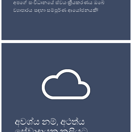
අපගේ සංවිධානයේ ස්වයංක්‍රීයකරණය ඔබේ
ව්‍යාපාරය සඳහා සම්පූර්ණ ආයෝජනයකි!
අවශ්ය නම්, අථත්ය
සේවාදායක කුලියට