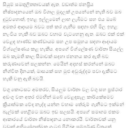
සියුම් සමතුලිතතාවයක් ඇත. වඩාත්ම ජනප්‍රිය
නිෂ්පාදනයෙන් ඔබ විශාල මුදලක් උපයන්නේ නැති බව ඔබ
දුටුවහොත්, ඉහළ ඉල්ලුමෙන් ලාභ ලැබීමට සහ එය ඔබේ
අමතර ආදායම බවට පත් කර ගැනීම සඳහා එහි මිල ඉහළ
නැංවිය හැකි බව ඔබට වහාම වැටහෙනු ඇත. ඔබට එක් එක්
වෙළඳ භාණ්ඩ කණ්ඩායම සහ උප සමූහය සඳහා ආදායම
විශ්ලේෂණය කළ හැකිය. අපගේ විශ්ලේෂණ වාර්තා සියල්ල
ඔබ කැමති කාල සීමාවක් සඳහා ජනනය කර ඇති බව
කරුණාවෙන් සලකන්න. මෙයින් අදහස් කරන්නේ ඔබට
නිශ්චිත දිනයක්, මාසයක් සහ මුළු අවුරුද්දම පවා දැකීමට
හැකි වනු ඇති බවයි.
වගු කොටසට අමතරව, සියලුම වාර්තා වල වගු සහ ප්‍රස්ථාර
අඩංගු වන අතර එමඟින් ඔබේ වෙළඳසැල කාර්යක්ෂමව
ක්‍රියාත්මක වේද නැද්ද යන්න වහාම තේරුම් ගැනීමට ඉක්මන්
බැල්මක් හෙළීමට ඔබට ඉඩ සලසයි. අපගේ සමාගම එකම
ආකාරයේ වාර්තා නිෂ්පාදනය නොකරයි. වාර්තාවක් යනු
වඩාත් අභියෝගාත්මක ගැටළු පිළිබඳ සම්පූර්ණ චිත්‍රයක්