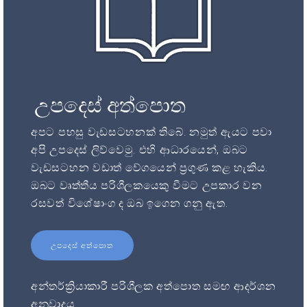
උපදෙස් අත්පොත
අපට පහසු වැඩසටහනක් තිබේ. නමුත් ඇයට පවා
අපි උපදෙස් ලිව්වෙමු. එහි ආධාරයෙන්, ඔබට
වැඩසටහන වඩාත් වේගයෙන් ප්‍රගුණ කළ හැකිය.
ඔබට වෘත්තීය පරිශීලකයෙකු වීමට උපකාර වන
රසවත් විශේෂාංග ද ඔබ ඉගෙන ගනු ඇත.
උපදෙස් අත්පොත
අන්තර්ක්‍රියාකාරී පරිශීලක අත්පොත සමඟ ආදර්ශන
අනුවාදය