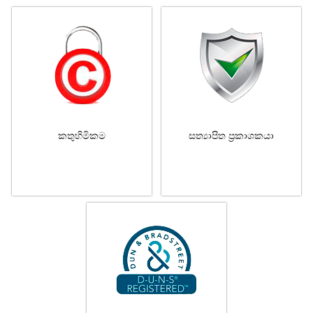
කතුහිමිකම
සත්‍යාපිත ප්‍රකාශකයා