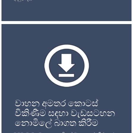
වාහන අමතර කොටස්
විකිණීම සඳහා වැඩසටහන
නොමිලේ බාගත කිරීම