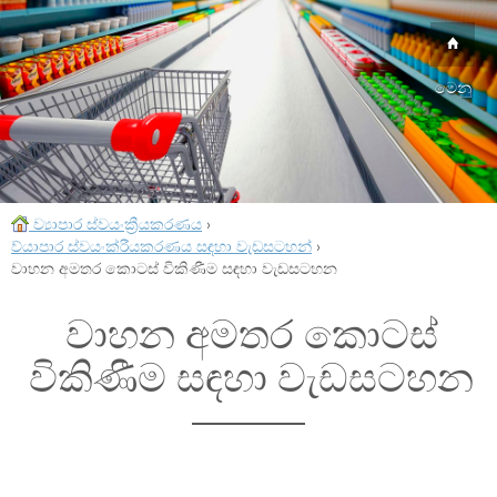
මෙනු
ව්‍යාපාර ස්වයංක්‍රීයකරණය
›
ව්යාපාර ස්වයංක්රීයකරණය සඳහා වැඩසටහන්
›
වාහන අමතර කොටස් විකිණීම සඳහා වැඩසටහන
වාහන අමතර කොටස්
විකිණීම සඳහා වැඩසටහන