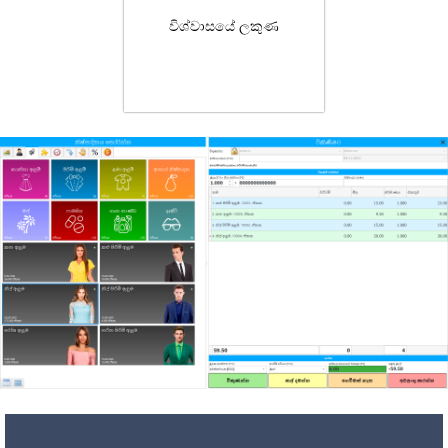
විශ්වාසයේ ලකුණ