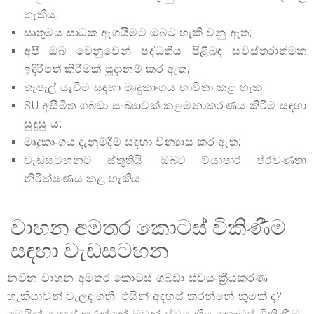
හැකිය;
සෘතුමය සාධක ඇගයීමට ඔබට හැකි වනු ඇත;
අපි ඔබ වෙනුවෙන් පද්ධතිය පිළිබඳ සවිස්තරාත්මක
ඉදිරිපත් කිරීමක් සූදානම් කර ඇත;
තැපැල් යැවීම සඳහා මෘදුකාංගය භාවිතා කළ හැක;
SU අසීමිත ගබඩා සංඛ්‍යාවක් කළමනාකරණය කිරීම සඳහා
සුදුසු ය;
මෘදුකාංගය දැනුම්දීම් සඳහා වින්‍යාස කර ඇත;
වැඩසටහනට ස්තූතියි, ඔබට ව්යාපාර ප්රවණතා
නිරීක්ෂණය කළ හැකිය.
වාහන අමතර කොටස් විකිණීම
සඳහා වැඩසටහන
නවීන වාහන අමතර කොටස් ගබඩා ස්වයංක්‍රීයකරණ
හැකියාවන් වැලඳ ගනී. එයින් අදහස් කරන්නේ කුමක් ද?