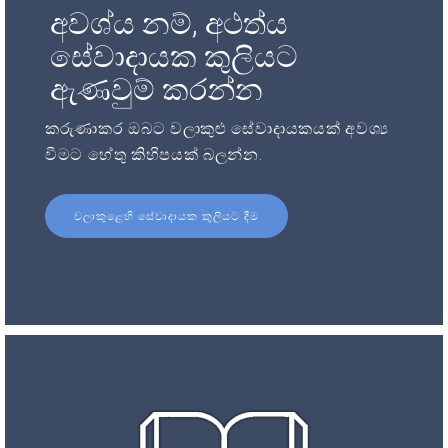
අවශ්ය නම්, අථත්ය
සේවාදායක කුලියට
ඇණවුම් කරන්න
කරුණාකර ඔබට වලාකුළු සේවාදායකයක් අවශ්‍ය
වීමට හේතු කිහිපයක් බලන්න.
වලාකුළෙහි සේවාදායක කුලියට දීම