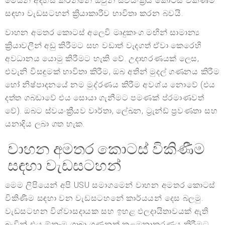
මෙයින් අදහස් කරන්නේ ඔවුන් ස්වයංක්‍රීය කොටස් විකිණීම
සඳහා වැඩසටහන් ක්‍රියාකාරීව භාවිතා කරන බවයි.
වාහන අමතර කොටස් අලෙවි මෘදුකාංග මඟින් සාමාන්‍ය
ක්‍රියාවලීන් අඩු කිරීමට සහ වඩාත් වැදගත් ඒවා කෙරෙහි
අවධානය යොමු කිරීමට හැකි වේ. උදාහරණයක් ලෙස,
එවැනි විසඳුමක් භාවිතා කිරීම, ඔබ අතින් මුදල් ගණනය කිරීම
හෝ නිෂ්පාදනයේ නම මුද්රණය කිරීම අවශ්ය නොවේ (එය
දත්ත ගබඩාවේ එය සොයා ගැනීමට පමණක් ප්රමාණවත්
වේ). ඔබට ස්වයංක්‍රීයව වාර්තා, ලේඛන, ට්‍රැන්ඩ් ප්‍රවණතා සහ
යනාදිය ලබා ගත හැක.
වාහන අමතර කොටස් විකිණීම
සඳහා වැඩසටහන්
මෙම ලිපියෙන් අපි USU සමාගමෙන් වාහන අමතර කොටස්
විකිණීම සඳහා වන වැඩසටහනේ කාර්යයන් දෙස බලමු.
වැඩසටහන විශ්වාසදායක සහ ඉහළ ඵලදායිතාවයක් ඇති
බැවින් එය ඕනෑම ශාඛා ගණනක් කළමනාකරණය කිරීමට