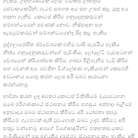
හැකිය, උදාහරණයක් ලෙස: වඩාත්ම ලාභදායී
සේවාදායකයින්, ගැටළු සහගත අය සහ උසස් කළ යුතු අය
හඳුනා ගැනීම. කොටස් කිරීම ගනුදෙනුකරුවන්
සම්බන්ධයෙන් පමණක් නොව, නිෂ්පාදන සහ
සැපයුම්කරුවන් සම්බන්ධයෙන්ද සිදු කළ හැකිය.
පුද්ගලාරෝපිත ප්රවේශයක් එහිම වාසි සැපයිය හැකිය:
නිත්ය ගනුදෙනුකරුවන්ගේ පැමිණීම, ලෝයල්ටි වැඩසටහන්
වේගයෙන් ක්රියාත්මක කිරීම, ගබඩා පිළිගැනීම වැඩි කිරීම
සහ වෙනත් අය. පවතින විශ්ලේෂණ හැකියාවන් කෙරෙහි
අවධානය යොමු කරන ලෙස අපි ඔබට ආරාධනා
කරන්නෙමු.
භාවිතා කරන ලද අමතර කොටස් විකිණීමේ වැඩසටහන
ඔබේ පරිගණකයේ ස්ථාපනය කිරීම පහසුය. අත්හදා බැලීමේ
අනුවාදය ඔබම ස්ථාපනය කිරීමට අපි යෝජනා කරමු.
කිසියම් ගැටළුවක් ඇති වුවහොත්, ඔබට උදව් කිරීමට අපි
සතුටු වන්නෙමු. අපගේ විශේෂඥයින්ට එකඟතාවයකට
පැමිණීමෙන් පසු පද්ධතිය දුරස්ථව ස්ථාපනය කළ හැකිය. අපි