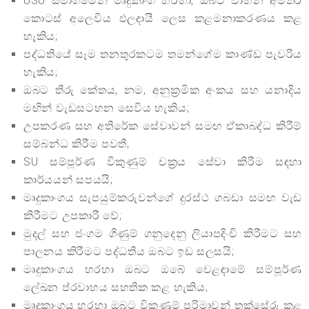
USU සමාගමෙන් මෘදුකාංග හරහා, ඔබට වාහන අමතර
කොටස් අලෙවිය ඵලදායී ලෙස කළමනාකරණය කළ
හැකිය;
පද්ධතියේ සෑම තනතුරකටම තමන්ගේම කාණ්ඩ පැවරිය
හැකිය;
ඔබට තීරු කේතය, නම, අනුක්‍රමික අංකය සහ යනාදිය
මඟින් වැඩසටහන සෙවිය හැකිය;
උපකරණ සහ අතිරේක සේවාවන් සමඟ ඒකාබද්ධ කිරීම්
සම්බන්ධ කිරීම පවතී;
SU සම්පූර්ණ විකුණුම් චක්‍රය සේවා කිරීම සඳහා
කාර්යයන් සපයයි;
මෘදුකාංගය සැපයුම්කරුවන්ගේ දුරස්ථ ගබඩා සමඟ වැඩ
කිරීමට උපකාරී වේ;
මුදල් සහ ජංගම ගිණුම් ගනුදෙනු ලියාපදිංචි කිරීමට සහ
පාලනය කිරීමට පද්ධතිය ඔබට ඉඩ සලසයි;
මෘදුකාංගය හරහා ඔබට ඔබේ වෙළඳාමේ සම්පූර්ණ
ලේඛන ප්රවාහය සහතික කළ හැකිය;
මෘදුකාංගය හරහා ඔබට විකුණුම් පරිමාවන් තක්සේරු කළ