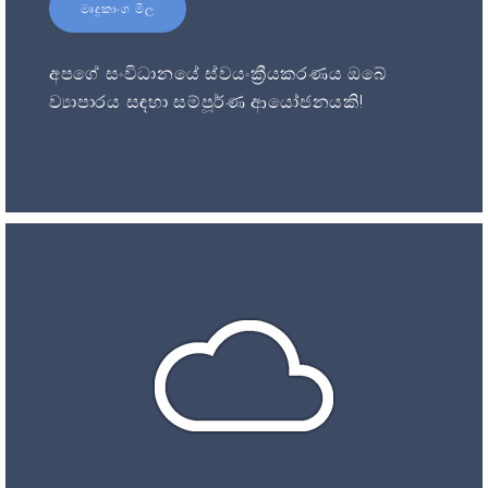
මෘදුකාංග මිල
අපගේ සංවිධානයේ ස්වයංක්‍රීයකරණය ඔබේ
ව්‍යාපාරය සඳහා සම්පූර්ණ ආයෝජනයකි!