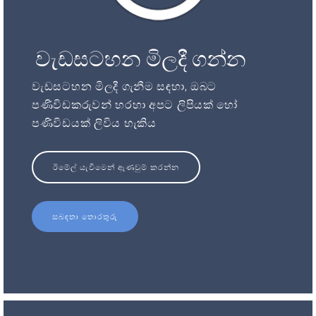
වැඩසටහන මිලදී ගන්න
වැඩසටහන මිලදී ගැනීම සඳහා, ඔබට
පණිවිඩකරුවන් හරහා අපට ලිපියක් හෝ
පණිවිඩයක් ලිවිය හැකිය
ඊමේල් යැවීමෙන් ඇණවුම් කරන්න
සබඳතා තොරතුරු