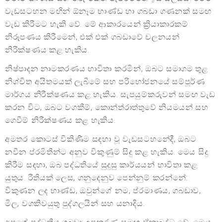
වැඩසටහන මඟින් ඕනෑම භාණ්ඩ හා ගබඩා ගණනක් සමඟ
වැඩ කිරීමට හැකි වේ. මේ ආකාරයෙන් ක්‍රියාකාරකම්
නිරූපණය කිරීමෙන්, එක් එක් ගබඩාවේ චලනයන්
නිරීක්ෂණය කළ හැකිය.
නිෂ්පාදන නාමකරණය භාවිතා කරමින්, ඔබට සමාගම තුළ
නිශ්චිත අයිතමයක් ලැබීමේ සහ පරිභෝජනයේ සම්පූර්ණ
මාර්ගය නිරීක්ෂණය කළ හැකිය. සැපයුම්කරුවන් සමඟ වැඩ
කරන විට, ඔබට වගකීම්, කොන්ත්රාත්තුවේ නියමයන් සහ
ගෙවීම් නිරීක්ෂණය කළ හැකිය.
අමතර කොටස් විකිණීම සඳහා වූ වැඩසටහනේදී, ඔබට
නවීන ප්රමිතීන්ට අනුව විකුණුම් සිදු කළ හැකිය. මෙය සිදු
කිරීම සඳහා, ඔබ පද්ධතියේ සුදුසු කාර්යයන් භාවිතා කළ
යුතුය. රීතියක් ලෙස, ගනුදෙනුව පෙන්නුම් කරන්නේ:
විකුණන ලද භාණ්ඩ, ඔවුන්ගේ නම, ප්රමාණය, ගබඩාව,
මිල, වගකිවයුතු පුද්ගලයින් සහ යනාදිය.