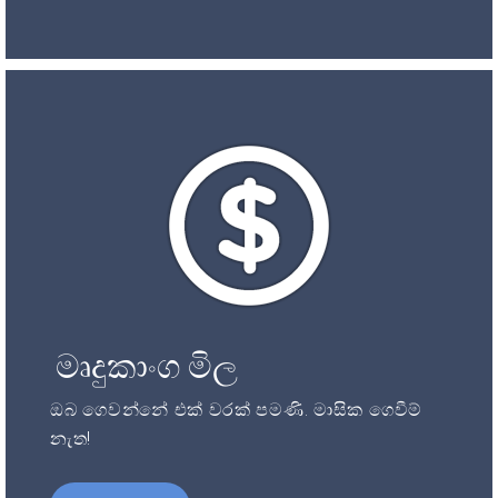
මෘදුකාංග මිල
ඔබ ගෙවන්නේ එක් වරක් පමණි. මාසික ගෙවීම්
නැත!