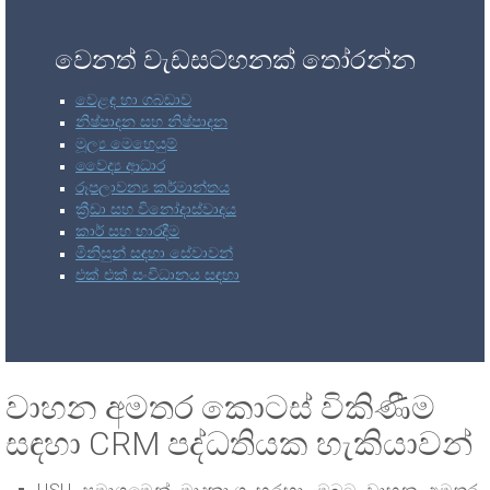
වෙනත් වැඩසටහනක් තෝරන්න
වෙළඳ හා ගබඩාව
නිෂ්පාදන සහ නිෂ්පාදන
මූල්‍ය මෙහෙයුම්
වෛද්‍ය ආධාර
රූපලාවන්‍ය කර්මාන්තය
ක්‍රීඩා සහ විනෝදාස්වාදය
කාර් සහ භාරදීම
මිනිසුන් සඳහා සේවාවන්
එක් එක් සංවිධානය සඳහා
වාහන අමතර කොටස් විකිණීම
සඳහා CRM පද්ධතියක හැකියාවන්