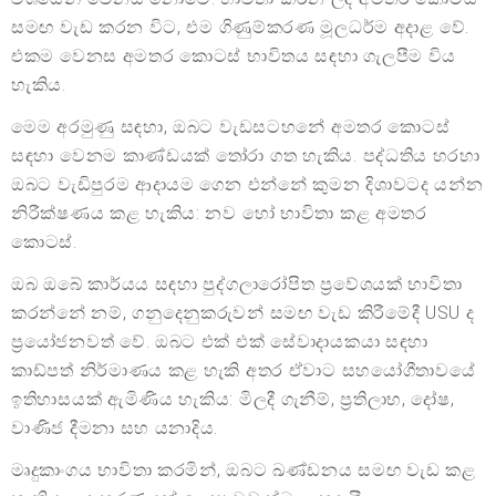
සමඟ වැඩ කරන විට, එම ගිණුම්කරණ මූලධර්ම අදාළ වේ.
එකම වෙනස අමතර කොටස් භාවිතය සඳහා ගැලපීම විය
හැකිය.
මෙම අරමුණු සඳහා, ඔබට වැඩසටහනේ අමතර කොටස්
සඳහා වෙනම කාණ්ඩයක් තෝරා ගත හැකිය. පද්ධතිය හරහා
ඔබට වැඩිපුරම ආදායම ගෙන එන්නේ කුමන දිශාවටද යන්න
නිරීක්ෂණය කළ හැකිය: නව හෝ භාවිතා කළ අමතර
කොටස්.
ඔබ ඔබේ කාර්යය සඳහා පුද්ගලාරෝපිත ප්‍රවේශයක් භාවිතා
කරන්නේ නම්, ගනුදෙනුකරුවන් සමඟ වැඩ කිරීමේදී USU ද
ප්‍රයෝජනවත් වේ. ඔබට එක් එක් සේවාදායකයා සඳහා
කාඩ්පත් නිර්මාණය කළ හැකි අතර ඒවාට සහයෝගීතාවයේ
ඉතිහාසයක් ඇමිණිය හැකිය: මිලදී ගැනීම්, ප්‍රතිලාභ, දෝෂ,
වාණිජ දීමනා සහ යනාදිය.
මෘදුකාංගය භාවිතා කරමින්, ඔබට ඛණ්ඩනය සමඟ වැඩ කළ