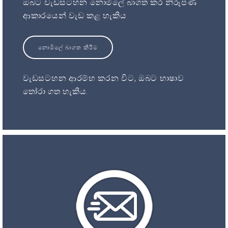
ඔබට වැඩසටහන නොමිලේ බාගත කර නිරූපණ
ආකාරයෙන් වැඩ කළ හැකිය
නොමිලේ බාගත කිරීම
වැඩසටහන ආරම්භ කරන විට, ඔබට භාෂාව
තෝරා ගත හැකිය.