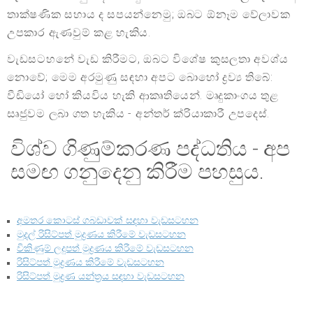
තාක්ෂණික සහාය ද සපයන්නෙමු; ඔබට ඕනෑම වේලාවක
උපකාර ඇණවුම් කළ හැකිය.
වැඩසටහනේ වැඩ කිරීමට, ඔබට විශේෂ කුසලතා අවශ්ය
නොවේ; මෙම අරමුණු සඳහා අපට බොහෝ ද්‍රව්‍ය තිබේ:
වීඩියෝ හෝ කියවිය හැකි ආකෘතියෙන්. මෘදුකාංගය තුළ
සෘජුවම ලබා ගත හැකිය - අන්තර් ක්රියාකාරී උපදෙස්.
විශ්ව ගිණුම්කරණ පද්ධතිය - අප
සමඟ ගනුදෙනු කිරීම පහසුය.
අමතර කොටස් ගබඩාවක් සඳහා වැඩසටහන
මුදල් රිසිට්පත් මුද්‍රණය කිරීමේ වැඩසටහන
විකිණුම් ලදුපත් මුද්‍රණය කිරීමේ වැඩසටහන
රිසිට්පත් මුද්‍රණය කිරීමේ වැඩසටහන
රිසිට්පත් මුද්‍රණ යන්ත්‍රය සඳහා වැඩසටහන