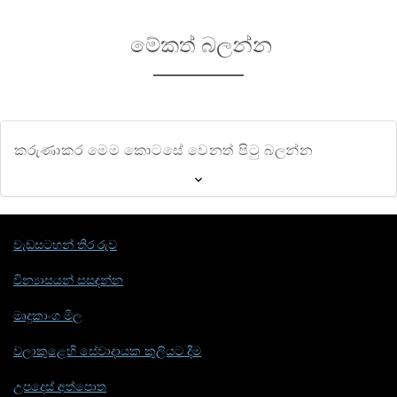
මේකත් බලන්න
කරුණාකර මෙම කොටසේ වෙනත් පිටු බලන්න
වැඩසටහන් තිර රුව
වින්‍යාසයන් සසඳන්න
මෘදුකාංග මිල
වලාකුළෙහි සේවාදායක කුලියට දීම
උපදෙස් අත්පොත