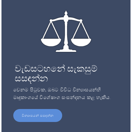
වැඩසටහනේ සැකසුම්
සසඳන්න
වෙනම පිටුවක, ඔබට විවිධ වින්‍යාසයන්හි
මෘදුකාංගයේ විශේෂාංග සංසන්දනය කළ හැකිය.
වින්‍යාසයන් සසඳන්න