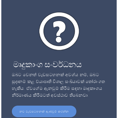
මෘදුකාංග සංවර්ධනය
ඔබට වෙනත් වැඩසටහනක් අවශ්ය නම්, ඔබට
සූදානම් කළ ව්යාපෘති විශාල සංඛ්යාවක් තෝරා ගත
හැකිය. ඒවගේම ඇනවුම් කිරීම සඳහා මෘදුකාංගය
නිර්මාණය කිරීමටත් අවස්ථාව තිබෙනවා.
නව වැඩසටහනක් ඇණවුම් කරන්න