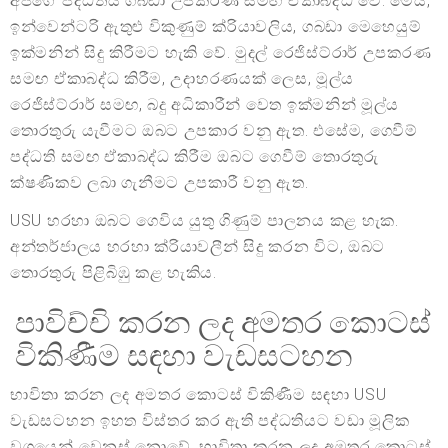
අපගේ පද්ධතිය ගබඩා උපකරණ සමඟ ඒකාබද්ධ වේ. මෙය,
ඉන්වෙන්ටරි ඇතුළු විකුණුම් ක්රියාවලිය, ගබඩා මෙහෙයුම්
ඉක්මනින් සිදු කිරීමට හැකි වේ. මුදල් රෙජිස්ට්රාර් උපකරණ
සමඟ ඒකාබද්ධ කිරීම, උදාහරණයක් ලෙස, මූල්ය
රෙජිස්ට්රාර් සමඟ, බදු අධිකාරීන් වෙත ඉක්මනින් මූල්ය
තොරතුරු යැවීමට ඔබට උපකාර වනු ඇත. එසේම, ගෙවීම්
පද්ධති සමඟ ඒකාබද්ධ කිරීම ඔබට ගෙවීම් තොරතුරු
ක්ෂණිකව ලබා ගැනීමට උපකාරී වනු ඇත.
USU හරහා ඔබට ගෙවිය යුතු ගිණුම් පාලනය කළ හැක.
අන්තර්ජාලය හරහා ක්රියාවලීන් සිදු කරන විට, ඔබට
තොරතුරු පිළිබිඹු කළ හැකිය.
පාවිච්චි කරන ලද අමතර කොටස්
විකිණීම සඳහා වැඩසටහන
භාවිතා කරන ලද අමතර කොටස් විකිණීම සඳහා USU
වැඩසටහන ඉහත විස්තර කර ඇති පද්ධතියට වඩා මූලික
වශයෙන් වෙනස් නොවේ. භාවිතා කරන ලද අමතර කොටස්