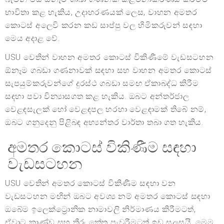
භාවිතා කළ හැකිය, උදාහරණයක් ලෙස, වාහන අමතර
කොටස් අලෙවි කරන කඩ සාප්පු වල හිමිකරුවන් සඳහා
මෙය අදාළ වේ.
USU වෙතින් වාහන අමතර කොටස් විකිණීමේ වැඩසටහන
ඕනෑම ගබඩා ගණනාවක් සඳහා සහ වාහන අමතර කොටස්
සැපයුම්කරුවන්ගේ දුරස්ථ ගබඩා සමඟ ඒකාබද්ධ කිරීම
සඳහා පවා වින්‍යාසගත කළ හැකිය. ඔබට අන්තර්ජාල
වෙළඳසැලක් හෝ වෙළඳපල හරහා වෙළඳාමක් තිබේ නම්,
ඔබට ගනුදෙනු පිළිබඳ අභ්‍යන්තර වාර්තා තබා ගත හැකිය.
අමතර කොටස් විකිණීම සඳහා
වැඩසටහන
USU වෙතින් අමතර කොටස් විකිණීම සඳහා වන
වැඩසටහන මඟින් ඔබට අවශ්‍ය නම් අමතර කොටස් සඳහා
ඔබේම ඉලෙක්ට්‍රොනික නාමාවලි නිර්මාණය කිරීමටත්,
ඒවාට කාණ්ඩ සහ තීරු කේත පැවරීමටත් ඉඩ සලසයි. මෙම