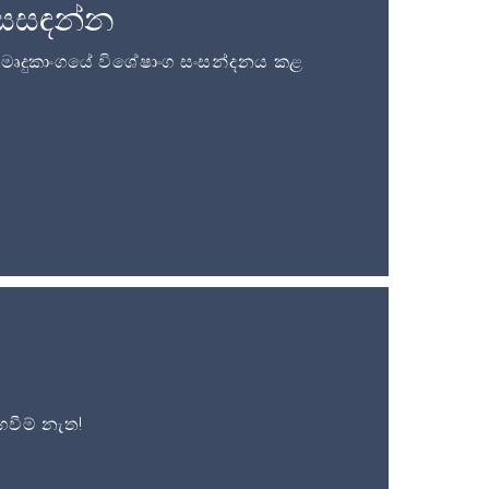
සසඳන්න
ි මෘදුකාංගයේ විශේෂාංග සංසන්දනය කළ
වීම් නැත!