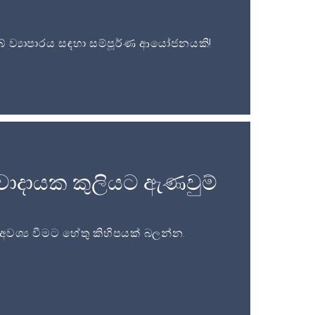
 ව්‍යාපාරය සඳහා සම්පූර්ණ ආයෝජනයකි!
වාදායක කුලියට ඇණවුම්
ශ්‍ය වීමට හේතු කිහිපයක් බලන්න.