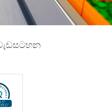
මේ වැඩසටහන