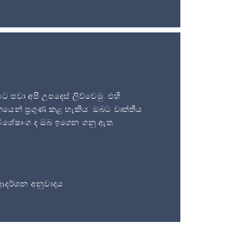
පවා අපි උපදෙස් ලිව්වෙමු. එහි
න් ප්‍රගුණ කළ හැකිය. ඔබට වෘත්තීය
ිශේෂාංග ද ඔබ ඉගෙන ගනු ඇත.
 ආදර්ශන අනුවාදය