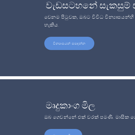
වැඩසටහනේ සැකසුම් 
වෙනම පිටුවක, ඔබට විවිධ වින්‍යාසයන්හ
හැකිය.
වින්‍යාසයන් සසඳන්න
මෘදුකාංග මිල
ඔබ ගෙවන්නේ එක් වරක් පමණි. මාසික ගෙ