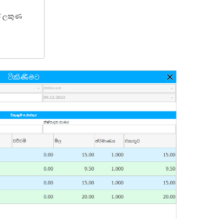
ේ ලකුණ