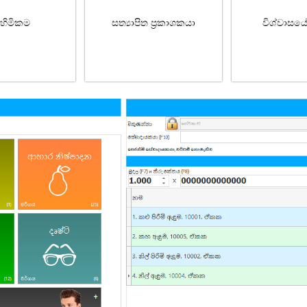
හිමිකම
සත්‍යාපිත ප්‍රකාශකයා
විශ්වාසය