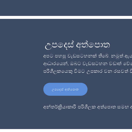
උපදෙස් අත්පොත
අපට පහසු වැඩසටහනක් තිබේ. නමුත් ඇයට 
ආධාරයෙන්, ඔබට වැඩසටහන වඩාත් වේගයෙ
පරිශීලකයෙකු වීමට උපකාර වන රසවත් ව
උපදෙස් අත්පොත
අන්තර්ක්‍රියාකාරී පරිශීලක අත්පොත සමඟ