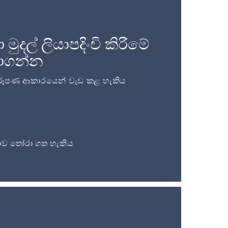
දල් ලියාපදිංචි කිරීමේ
බාගන්න
ූපණ ආකාරයෙන් වැඩ කළ හැකිය
ව තෝරා ගත හැකිය.