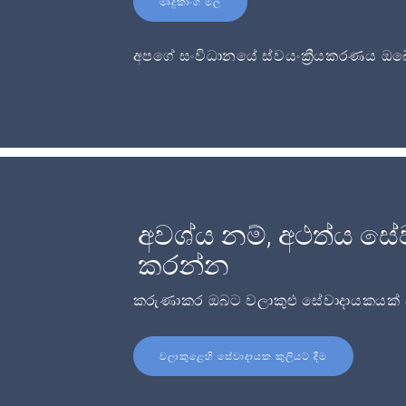
මෘදුකාංග මිල
අපගේ සංවිධානයේ ස්වයංක්‍රීයකරණය ඔබේ
අවශ්ය නම්, අථත්ය සේ
කරන්න
කරුණාකර ඔබට වලාකුළු සේවාදායකයක් අව
වලාකුළෙහි සේවාදායක කුලියට දීම