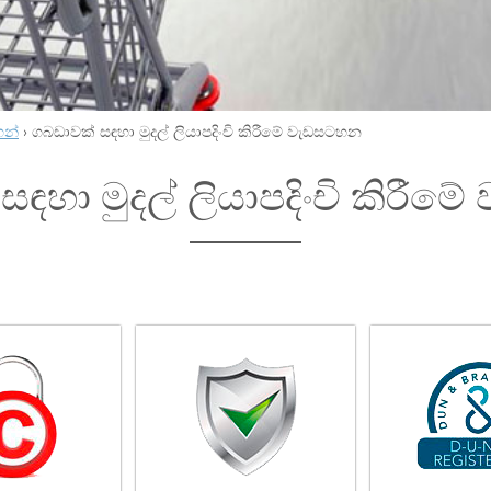
හන්
›
ගබඩාවක් සඳහා මුදල් ලියාපදිංචි කිරීමේ වැඩසටහන
ඳහා මුදල් ලියාපදිංචි කිරී