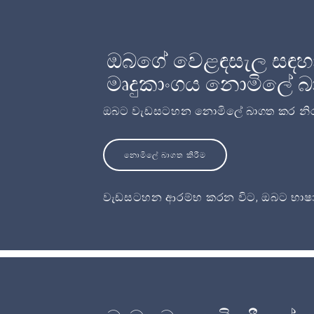
ඔබගේ වෙළඳසැල සඳහා මු
මෘදුකාංගය නොමිලේ 
ඔබට වැඩසටහන නොමිලේ බාගත කර නිර
නොමිලේ බාගත කිරීම
වැඩසටහන ආරම්භ කරන විට, ඔබට භාෂා