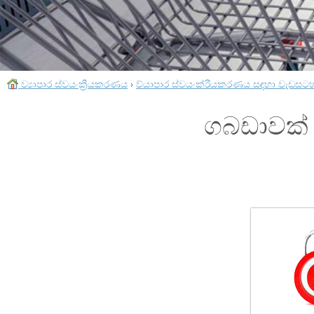
ව්‍යාපාර ස්වයංක්‍රීයකරණය
›
ව්යාපාර ස්වයංක්රීයකරණය සඳහා වැඩසට
ගබඩාවක් ස