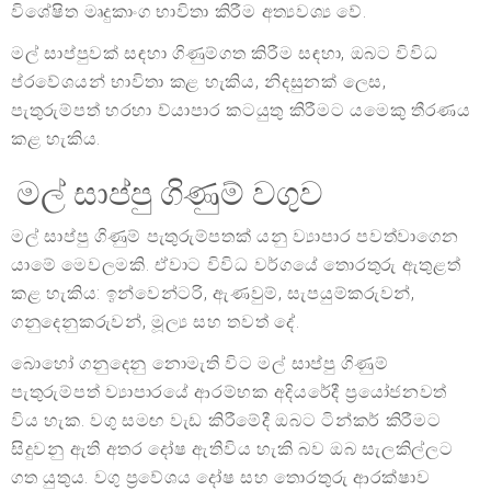
විශේෂිත මෘදුකාංග භාවිතා කිරීම අත්‍යවශ්‍ය වේ.
මල් සාප්පුවක් සඳහා ගිණුම්ගත කිරීම සඳහා, ඔබට විවිධ
ප්රවේශයන් භාවිතා කළ හැකිය, නිදසුනක් ලෙස,
පැතුරුම්පත් හරහා ව්යාපාර කටයුතු කිරීමට යමෙකු තීරණය
කළ හැකිය.
මල් සාප්පු ගිණුම් වගුව
මල් සාප්පු ගිණුම් පැතුරුම්පතක් යනු ව්‍යාපාර පවත්වාගෙන
යාමේ මෙවලමකි. ඒවාට විවිධ වර්ගයේ තොරතුරු ඇතුළත්
කළ හැකිය: ඉන්වෙන්ටරි, ඇණවුම්, සැපයුම්කරුවන්,
ගනුදෙනුකරුවන්, මූල්‍ය සහ තවත් දේ.
බොහෝ ගනුදෙනු නොමැති විට මල් සාප්පු ගිණුම්
පැතුරුම්පත් ව්‍යාපාරයේ ආරම්භක අදියරේදී ප්‍රයෝජනවත්
විය හැක. වගු සමඟ වැඩ කිරීමේදී ඔබට ටින්කර් කිරීමට
සිදුවනු ඇති අතර දෝෂ ඇතිවිය හැකි බව ඔබ සැලකිල්ලට
ගත යුතුය. වගු ප්‍රවේශය දෝෂ සහ තොරතුරු ආරක්ෂාව