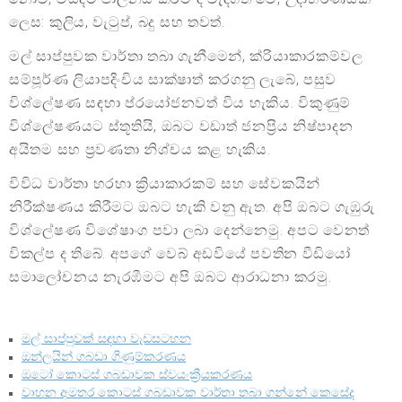
ලෙස: කුලිය, වැටුප්, බදු සහ තවත්.
මල් සාප්පුවක වාර්තා තබා ගැනීමෙන්, ක්රියාකාරකම්වල
සම්පූර්ණ ලියාපදිංචිය සාක්ෂාත් කරගනු ලැබේ, පසුව
විශ්ලේෂණ සඳහා ප්රයෝජනවත් විය හැකිය. විකුණුම්
විශ්ලේෂණයට ස්තූතියි, ඔබට වඩාත් ජනප්‍රිය නිෂ්පාදන
අයිතම සහ ප්‍රවණතා නිශ්චය කළ හැකිය.
විවිධ වාර්තා හරහා ක්‍රියාකාරකම් සහ සේවකයින්
නිරීක්ෂණය කිරීමට ඔබට හැකි වනු ඇත. අපි ඔබට ගැඹුරු
විශ්ලේෂණ විශේෂාංග පවා ලබා දෙන්නෙමු. අපට වෙනත්
විකල්ප ද තිබේ. අපගේ වෙබ් අඩවියේ පවතින වීඩියෝ
සමාලෝචනය නැරඹීමට අපි ඔබට ආරාධනා කරමු.
මල් සාප්පුවක් සඳහා වැඩසටහන
ඔන්ලයින් ගබඩා ගිණුම්කරණය
ඔටෝ කොටස් ගබඩාවක ස්වයංක්‍රීයකරණය
වාහන අමතර කොටස් ගබඩාවක වාර්තා තබා ගන්නේ කෙසේද