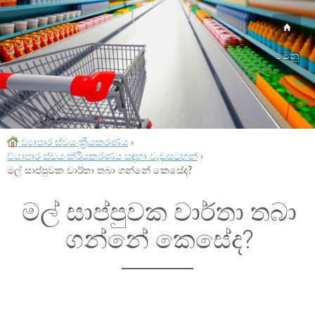
මෙනු
ව්‍යාපාර ස්වයංක්‍රීයකරණය
›
ව්යාපාර ස්වයංක්රීයකරණය සඳහා වැඩසටහන්
›
මල් සාප්පුවක වාර්තා තබා ගන්නේ කෙසේද?
මල් සාප්පුවක වාර්තා තබා
ගන්නේ කෙසේද?