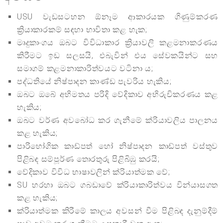
USU වැඩසටහන ඕනෑම ආකාරයක ගිණුම්කරණ
ක්‍රියාකාරකම් සඳහා භාවිතා කළ හැක;
මෘදුකාංගය ඔබට විවිධාකාර ක්‍රියාවලි කළමනාකරණය
කිරීමට ඉඩ සලසයි, එබැවින් එය සේවකයින්ට සහ
සමාගම් කළමනාකාරිත්වයට වටිනා ය;
පද්ධතියේ නිෂ්පාදන කාණ්ඩ පැවරිය හැකිය;
ඔබට ඔබේ අභිමතය පරිදි වේදිකාව අභිරුචිකරණය කළ
හැකිය;
ඔබට වර්ණ අවබෝධ කර ගැනීමේ ක්රියාවලිය පාලනය
කළ හැකිය;
පාරිභෝගික කාඩ්පත් හෝ නිෂ්පාදන කාඩ්පත් වස්තුව
පිළිබඳ සම්පූර්ණ තොරතුරු පිළිබිඹු කරයි;
වේදිකාව විවිධ භාෂාවලින් ක්රියාත්මක වේ;
SU හරහා ඔබට ගබඩාවේ ක්රියාකාරිත්වය වින්යාසගත
කළ හැකිය;
ක්රියාත්මක කිරීමේ කාලය අවසන් වීම පිළිබඳ දැනුම්දීම්