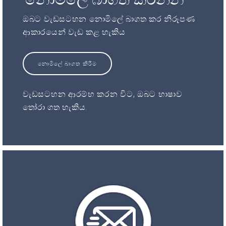
ඔබට වැඩසටහන නොමිලේ බාගත කර නිරූපණ
ආකාරයෙන් වැඩ කළ හැකිය
නොමිලේ බාගත කිරීම
වැඩසටහන ආරම්භ කරන විට, ඔබට භාෂාව
තෝරා ගත හැකිය.