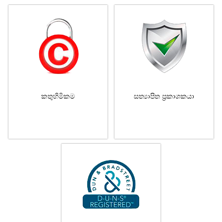
කතුහිමිකම
සත්‍යාපිත ප්‍රකාශකයා