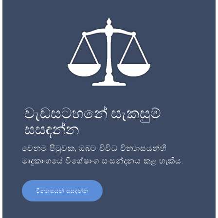
වැඩසටහනේ සැකසුම්
සසඳන්න
වෙනම පිටුවක, ඔබට විවිධ වින්‍යාසයන්හි
මෘදුකාංගයේ විශේෂාංග සංසන්දනය කළ හැකිය.
වින්‍යාසයන් සසඳන්න