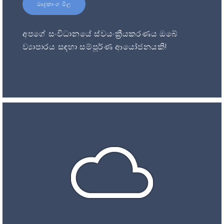
මෘදුකාංග මිල
අපගේ සංවිධානයේ ස්වයංක්‍රීයකරණය ඔබේ
ව්‍යාපාරය සඳහා සම්පූර්ණ ආයෝජනයකි!