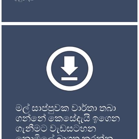
මල් සාප්පුවක වාර්තා තබා
ගන්නේ කෙසේදැයි ඉගෙන
ගැනීමට වැඩසටහන
නොමිලේ බාගත කරන්න