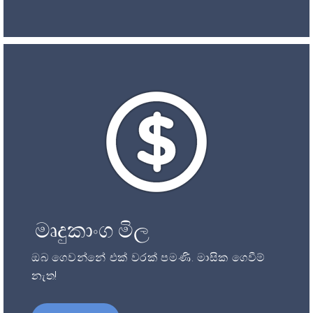
මෘදුකාංග මිල
ඔබ ගෙවන්නේ එක් වරක් පමණි. මාසික ගෙවීම්
නැත!