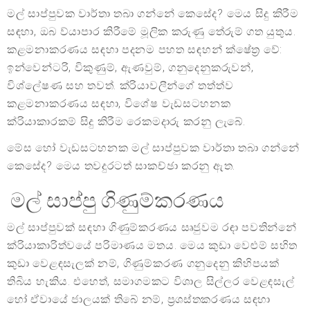
මල් සාප්පුවක වාර්තා තබා ගන්නේ කෙසේද? මෙය සිදු කිරීම
සඳහා, ඔබ ව්යාපාර කිරීමේ මූලික කරුණු තේරුම් ගත යුතුය.
කළමනාකරණය සඳහා පදනම පහත සඳහන් ක්ෂේත්‍ර වේ:
ඉන්වෙන්ටරි, විකුණුම්, ඇණවුම්, ගනුදෙනුකරුවන්,
විශ්ලේෂණ සහ තවත්. ක්රියාවලීන්ගේ තත්ත්ව
කළමනාකරණය සඳහා, විශේෂ වැඩසටහනක
ක්රියාකාරකම් සිදු කිරීම රෙකමදාරු කරනු ලැබේ.
මේස හෝ වැඩසටහනක මල් සාප්පුවක වාර්තා තබා ගන්නේ
කෙසේද? මෙය තවදුරටත් සාකච්ඡා කරනු ඇත.
මල් සාප්පු ගිණුම්කරණය
මල් සාප්පුවක් සඳහා ගිණුම්කරණය සෘජුවම රඳා පවතින්නේ
ක්රියාකාරිත්වයේ පරිමාණය මතය. මෙය කුඩා වෙළුම් සහිත
කුඩා වෙළඳසැලක් නම්, ගිණුම්කරණ ගනුදෙනු කිහිපයක්
තිබිය හැකිය. එහෙත්, සමාගමකට විශාල සිල්ලර වෙළඳසැල්
හෝ ඒවායේ ජාලයක් තිබේ නම්, ප්‍රශස්තකරණය සඳහා