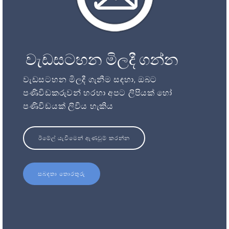
වැඩසටහන මිලදී ගන්න
වැඩසටහන මිලදී ගැනීම සඳහා, ඔබට
පණිවිඩකරුවන් හරහා අපට ලිපියක් හෝ
පණිවිඩයක් ලිවිය හැකිය
ඊමේල් යැවීමෙන් ඇණවුම් කරන්න
සබඳතා තොරතුරු