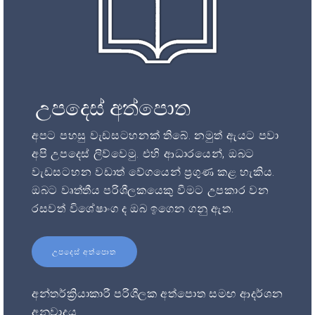
උපදෙස් අත්පොත
අපට පහසු වැඩසටහනක් තිබේ. නමුත් ඇයට පවා
අපි උපදෙස් ලිව්වෙමු. එහි ආධාරයෙන්, ඔබට
වැඩසටහන වඩාත් වේගයෙන් ප්‍රගුණ කළ හැකිය.
ඔබට වෘත්තීය පරිශීලකයෙකු වීමට උපකාර වන
රසවත් විශේෂාංග ද ඔබ ඉගෙන ගනු ඇත.
උපදෙස් අත්පොත
අන්තර්ක්‍රියාකාරී පරිශීලක අත්පොත සමඟ ආදර්ශන
අනුවාදය