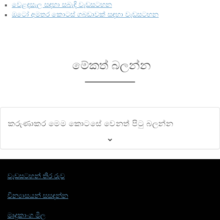
වෙළඳසැල සඳහා සබැඳි වැඩසටහන
ඔටෝ අමතර කොටස් ගබඩාවක් සඳහා වැඩසටහන
මේකත් බලන්න
කරුණාකර මෙම කොටසේ වෙනත් පිටු බලන්න
වැඩසටහන් තිර රුව
වින්‍යාසයන් සසඳන්න
මෘදුකාංග මිල