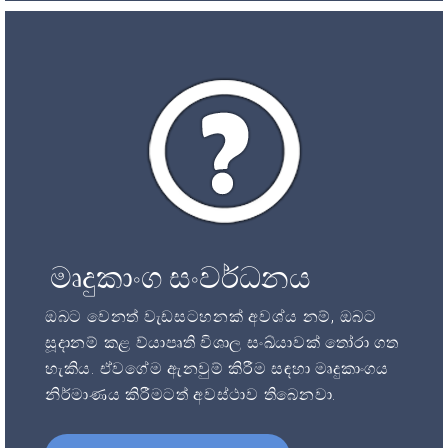
මෘදුකාංග සංවර්ධනය
ඔබට වෙනත් වැඩසටහනක් අවශ්ය නම්, ඔබට
සූදානම් කළ ව්යාපෘති විශාල සංඛ්යාවක් තෝරා ගත
හැකිය. ඒවගේම ඇනවුම් කිරීම සඳහා මෘදුකාංගය
නිර්මාණය කිරීමටත් අවස්ථාව තිබෙනවා.