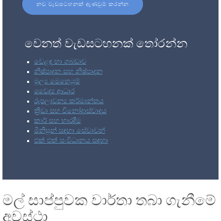
නව වැඩසටහනක් ඇණවුම් කරන්න
වෙනත් වැඩසටහනක් තෝරන්න
වෙළඳ හා ගබඩාව
නිෂ්පාදන සහ නිෂ්පාදන
මූල්‍ය මෙහෙයුම්
වෛද්‍ය ආධාර
රූපලාවන්‍ය කර්මාන්තය
ක්‍රීඩා සහ විනෝදාස්වාදය
කාර් සහ භාරදීම
මිනිසුන් සඳහා සේවාවන්
එක් එක් සංවිධානය සඳහා
මල් සාප්පුවක වාර්තා තබා ගැනීමේ
අවස්ථා