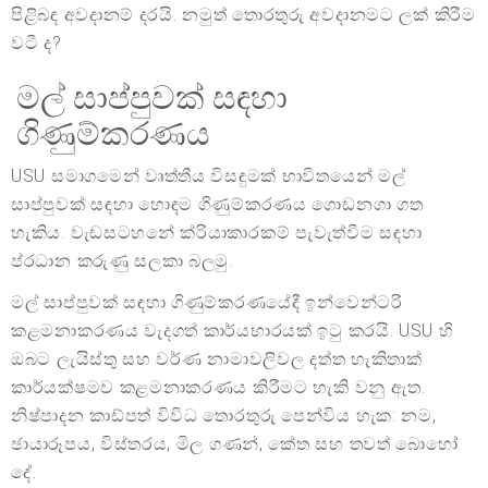
පිළිබඳ අවදානම් දරයි. නමුත් තොරතුරු අවදානමට ලක් කිරීම
වටී ද?
මල් සාප්පුවක් සඳහා
ගිණුම්කරණය
USU සමාගමෙන් වෘත්තීය විසඳුමක් භාවිතයෙන් මල්
සාප්පුවක් සඳහා හොඳම ගිණුම්කරණය ගොඩනගා ගත
හැකිය. වැඩසටහනේ ක්රියාකාරකම් පැවැත්වීම සඳහා
ප්රධාන කරුණු සලකා බලමු.
මල් සාප්පුවක් සඳහා ගිණුම්කරණයේදී ඉන්වෙන්ටරි
කළමනාකරණය වැදගත් කාර්යභාරයක් ඉටු කරයි. USU හි
ඔබට ලැයිස්තු සහ වර්ණ නාමාවලිවල දත්ත හැකිතාක්
කාර්යක්ෂමව කළමනාකරණය කිරීමට හැකි වනු ඇත.
නිෂ්පාදන කාඩ්පත් විවිධ තොරතුරු පෙන්විය හැක: නම,
ඡායාරූපය, විස්තරය, මිල ගණන්, කේත සහ තවත් බොහෝ
දේ.