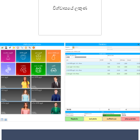
විශ්වාසයේ ලකුණ