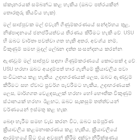
ස්කෑනරයක් සම්බන්ධ කළ හැකිය (ඔබට පත්රයකින්
තොරතුරු කියවිය හැක).
මල් සාප්පුවක මල් එවැනි ගිණුම්කරණයේ සන්දර්භය තුළ,
නිෂ්පාදනයේ ජනප්රියත්වය තීරණය කිරීමට හැකි වේ. USU
හි ඔබට වාර්තා පවත්වා ගත හැකි අතර, අවශ්ය නම්,
විකුණුම් සමඟ මුදල් ලේඛන දත්ත සංසන්දනය කරන්න.
ඇණවුම් මල් සාප්පුව සඳහා ගිණුම්කරණයේ කොටසක් ද වේ.
USU හරහා ඔබට අයදුම්පත් භාර ගැනීමේ ක්‍රියාවලිය පවා
සංවිධානය කළ හැකිය. උදාහරණයක් ලෙස, ඔබට ඇණවුම්
කිරීමට සහ ඒවාට ප්‍රවර්ග පැවරීමට හැකිය, උදාහරණයක්
ලෙස, මාර්ගගත වෙළඳසැලක් හරහා හෝ භෞතික විකුණුම්
ස්ථානයක් හරහා. ඊළඟට, ඔබට සැකසුම් තත්ත්වයන්
වර්ණයෙන් ඉස්මතු කළ හැක.
බෙදා හැරීම සමඟ වැඩ කරන විට, ඔබට සම්පූර්ණ
ක්‍රියාවලිය කළමනාකරණය කළ හැකිය, ක්‍රියාවලියේ
ආරම්භයේ සිට එය අවසන් කිරීම දක්වා නිරීක්ෂණය