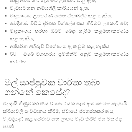
පාඩු අවම කර ගැනීමට උපකාරී වනු ඇත;
වැඩසටහන නම්යශීලී කාර්යයන් ඇත;
මෘදුකාංගය උපකරණ සමඟ ඒකාබද්ධ කළ හැකිය;
වේදිකාව විවිධ දර්ශක විශ්ලේෂණය කිරීමට උපකාරී වේ;
මෘදුකාංගය හරහා ඔබට බෙදා හැරීම කළමනාකරණය
කළ හැකිය;
අතිරේක අභිරුචි විශේෂාංග ඇණවුම් කළ හැකිය;
SU - ඔබේ ව්‍යාපාරය ප්‍රමිතීන්ට අනුව කළමනාකරණය
කරන්න.
මල් සාප්පුවක වාර්තා තබා
ගන්නේ කෙසේද?
ඵලදායී ගිණුම්කරණය ව්යාපාරයක සෑම අංශයකටම බලපායි.
ක්රියාවලි සංවිධානය කිරීම, ඒවායේ ප්රශස්තකරණය,
වැඩිදියුණු කළ සේවාව සහ ලාභය වැඩි කිරීම එය මත රඳා
පවතී.