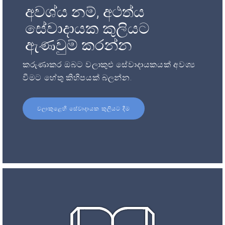
අවශ්ය නම්, අථත්ය
සේවාදායක කුලියට
ඇණවුම් කරන්න
කරුණාකර ඔබට වලාකුළු සේවාදායකයක් අවශ්‍ය
වීමට හේතු කිහිපයක් බලන්න.
වලාකුළෙහි සේවාදායක කුලියට දීම