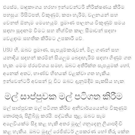
එසේම, මෘදුකාංගය හරහා ඉන්වෙන්ටරි නිරීක්ෂණය කිරීම
පහසුය: රිසිට්පත්, විකුණුම්, කපා හැරීම්, චලනයන් සහ
වෙනත් ඕනෑම මෙහෙයුම්. ප්‍රමාණ පාලනය විකුණුම් සමය
සඳහා සූදානම් වීමට සහ නිශ්චිත කාල සීමාවන් සඳහා
වෙළඳාම සහතික කිරීමට උපකාරී වේ.
USU හි, ඔබට ප්‍රමාණ, සැපයුම්කරුවන්, මිල ගණන් සහ
යනාදිය සඳහන් කරමින් සියලුම බෙදාහැරීම් සඳහා ගිණුම් ගත
හැක. මෙම ප්රවේශය සමඟ, ඔබට අතිරික්ත සැපයුමක් හෝ,
අනෙක් අතට, භාණ්ඩ හිඟයක් වළක්වා ගත හැකිය.
ඉන්වෙන්ටරි අවසන් වූ විට ඔබට දැනුම්දීම් සැකසිය හැක.
මල් සාප්පුවක මල් පටිගත කිරීම
මල් සාප්පුවක මල් පටිගත කිරීම අනිවාර්යයෙන්ම විකුණුම්
තොරතුරු පිළිබිඹු කරයි. පද්ධතිය තුළ, ඔබට සෑම
අලෙවියක්ම සිදු කළ හැකි අතර මුදල් ගනුදෙනු ලියාපදිංචි
කළ හැකිය. ඔබට මුදල් රෙජිස්ටර් උපකරණ හෝ තීරු කේත