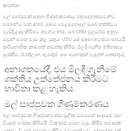
කරන්න.
මල් සාප්පුවක් සඳහා ගිණුම්කරණය ගනුදෙනුකරුවන්ට
සම්බන්ධ වන අතර, ඔබට වෙළඳපොලේ ඔබේ තත්ත්වය
වැඩිදියුණු කිරීමට අවශ්ය නම්, ඔබ CRM මූලධර්ම අනුව
ඔවුන් සමඟ වැඩ කළ යුතුය. USU මේ සඳහා අවස්ථා සපයයි:
පාරිභෝගික කාඩ්පත් නඩත්තු කිරීම, මිලදී ගැනීම් ඉතිහාසය
සුරැකීම, ප්රතිලාභ, ඇමතුම් සහ අනෙකුත් වැදගත් තොරතුරු.
අනාගතයේදී, එය මිලදී ගැනීමේ
ශක්තිය උත්තේජනය කිරීමට
භාවිතා කළ හැකිය.
මල් සාප්පුවක ගිණුම්කරණය
මල් සාප්පුවක ගිණුම්කරණය මූලික වශයෙන් ආදායම් සහ
වියදම් වාර්තා කිරීමයි. විකුණුම් සමඟ වැඩ කිරීම පමණක්
නොව, වියදම් පාලනය කිරීම ද වැදගත් වේ, උදාහරණයක්