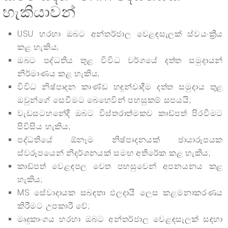
හැකියාවන්
USU හරහා ඔබට අන්තර්ජාල වෙළඳසැලක් ස්වයංක්‍රීය
කළ හැකිය;
ඔබට පද්ධතිය තුළ විවිධ වර්ගයේ දත්ත සමුදායන්
නිර්මාණය කළ හැකිය;
විවිධ නිෂ්පාදන කාණ්ඩ හඳුන්වාදීම දත්ත සමුදාය තුළ
ඔවුන්ගේ සෙවීමට බෙහෙවින් පහසුකම් සපයයි;
වැඩසටහනේදී ඔබට විස්තරාත්මකව කාඩ්පත් පිරවීමට
පිවිසිය හැකිය;
පද්ධතියේ ඕනෑම නිෂ්පාදනයක් ඡායාරූපයක
ස්වරූපයෙන් නිදර්ශනයක් සමඟ අතිරේක කළ හැකිය;
කාඩ්පත් වෙළඳපල වෙත පහසුවෙන් අපනයනය කළ
හැකිය;
MS සේවාදායක සබඳතා ඵලදායී ලෙස කළමනාකරණය
කිරීමට උපකාරී වේ;
මෘදුකාංගය හරහා ඔබට අන්තර්ජාල වෙළඳසැලක් සඳහා