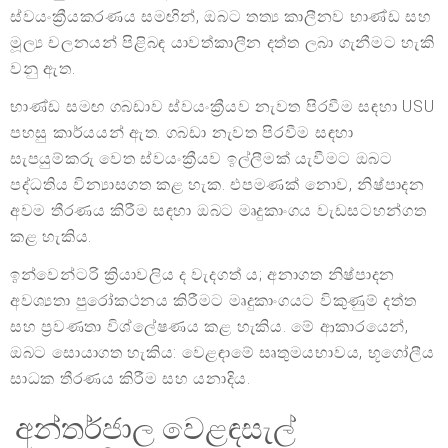
ස්වයංක්‍රීයකරණය සමඟින්, ඔබට තත්‍ය කාලීනව භාණ්ඩ සහ
මූල්‍ය චලනයන් පිළිබඳ යාවත්කාලීන දත්ත ලබා ගැනීමට හැකි
වනු ඇත.
භාණ්ඩ සමඟ ගබඩාව ස්වයංක්‍රීයව නැවත පිරවීම සඳහා USU
පහසු කාර්යයන් ඇත. ගබඩා නැවත පිරවීම සඳහා
සැපයුම්කරු වෙත ස්වයංක්‍රීයව ඉල්ලීමක් යැවීමට ඔබට
පද්ධතිය වින්‍යාසගත කළ හැක. එපමණක් නොව, නිෂ්පාදන
අවම තීරණය කිරීම සඳහා ඔබට මෘදුකාංගය වැඩසටහන්ගත
කළ හැකිය.
ඉන්වෙන්ටරි ක්‍රියාවලිය ද වැදගත් ය; අනාගත නිෂ්පාදන
අවශ්‍යතා පුරෝකථනය කිරීමට මෘදුකාංගයට විකුණුම් දත්ත
සහ ප්‍රවණතා විශ්ලේෂණය කළ හැකිය. මේ ආකාරයෙන්,
ඔබට සොයාගත හැකිය: වෙළඳාමේ සෘතුමයභාවය, භූගෝලීය
සාධක තීරණය කිරීම සහ යනාදිය.
අන්තර්ජාල වෙළඳසැල්