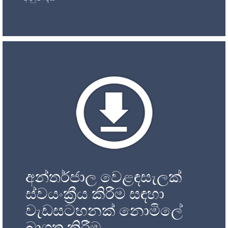
අන්තර්ජාල වෙළඳසැලක්
ස්වයංක්‍රීය කිරීම සඳහා
වැඩසටහනක් නොමිලේ
බාගත කිරීම