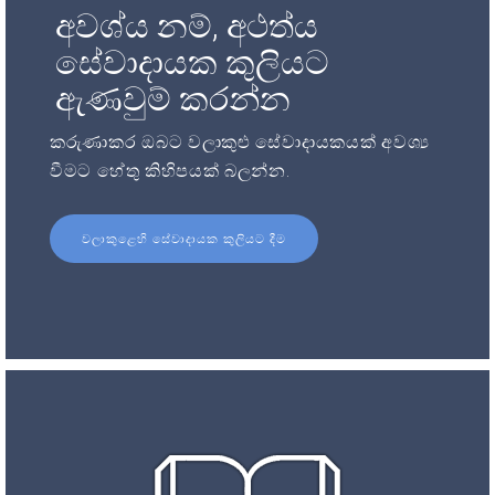
අවශ්ය නම්, අථත්ය
සේවාදායක කුලියට
ඇණවුම් කරන්න
කරුණාකර ඔබට වලාකුළු සේවාදායකයක් අවශ්‍ය
වීමට හේතු කිහිපයක් බලන්න.
වලාකුළෙහි සේවාදායක කුලියට දීම