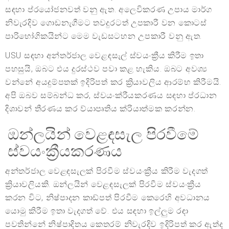
සඳහා ප්රයෝජනවත් වනු ඇත. අලෙවිකරණ උපාය මාර්ග
නිවැරදිව ගොඩනැගීමට තවදුරටත් උපකාරී වන කොටස්
පාරිභෝගිකයින්ට මෙම වැඩසටහන උපකාරී වනු ඇත.
USU සඳහා අන්තර්ජාල වෙළඳසැල් ස්වයංක්‍රීය කිරීම ඉතා
පහසුයි, ඔබට එය දුරස්ථව පවා කළ හැකිය. ඔබට අවශ්‍ය
වන්නේ අයදුම්පතක් ඉදිරිපත් කර ක්‍රියාවලිය ආරම්භ කිරීමයි.
අපි ඔබව සම්බන්ධ කර, ස්වයංක්රීයකරණය සඳහා ප්රධාන
දිශාවන් තීරණය කර ව්යාපෘතිය ක්රියාත්මක කරන්න.
ඔන්ලයින් වෙළඳසැල පිරවීමේ
ස්වයංක්‍රීයකරණය
අන්තර්ජාල වෙළඳසැලක් පිරවීම ස්වයංක්‍රීය කිරීම වැදගත්
ක්‍රියාවලියකි. ඔන්ලයින් වෙළඳසැලක් පිරවීම ස්වයංක්‍රීය
කරන විට, නිෂ්පාදන කාඩ්පත් පිරවීම කෙරෙහි අවධානය
යොමු කිරීම ඉතා වැදගත් වේ. එය සඳහා ඉල්ලුම රඳා
පවතින්නේ නිෂ්පාදිතය කෙතරම් නිවැරදිව ඉදිරිපත් කර ඇත්ද