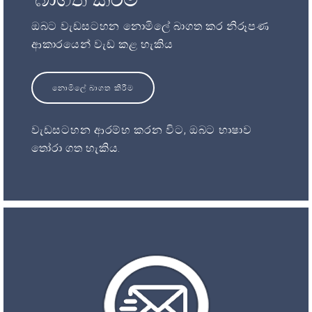
ඔබට වැඩසටහන නොමිලේ බාගත කර නිරූපණ
ආකාරයෙන් වැඩ කළ හැකිය
නොමිලේ බාගත කිරීම
වැඩසටහන ආරම්භ කරන විට, ඔබට භාෂාව
තෝරා ගත හැකිය.