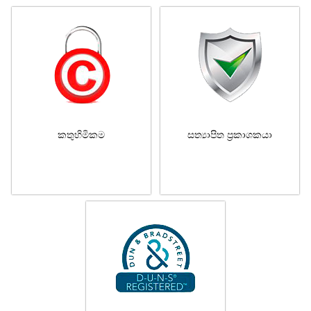
කතුහිමිකම
සත්‍යාපිත ප්‍රකාශකයා