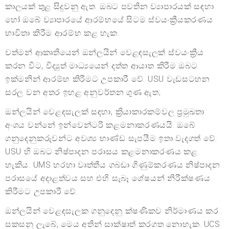
කාලයක් තුළ සිදුවනු ඇත. ඔබට පවතින ව්‍යාපාරයක් සඳහා
හෝ ඔබේ ව්‍යාපාරයේ ආරම්භයේ සිටම ස්වයංක්‍රීයකරණය
භාවිතා කිරීම ආරම්භ කළ හැක.
වත්මන් ආකෘතියෙන් ඔන්ලයින් වෙළඳසැලක් ස්වයංක්‍රීය
කරන විට, විද්‍යුත් මාධ්‍යයෙන් දත්ත ආයාත කිරීම ඔබට
ඉක්මනින් ආරම්භ කිරීමට උපකාරී වේ. USU වැඩසටහන
සරල වන අතර ඉහළ අනුවර්තන ගුණ ඇත;
ඔන්ලයින් වෙළඳසැලක් සඳහා, ක්‍රියාකාරකම්වල ප්‍රමුඛතා
අංශය වන්නේ ඉන්වෙන්ටරි කළමනාකරණයයි. ඔබේ
ගනුදෙනුකරුවන්ට අවශ්‍ය භාණ්ඩ සැපයීම ඉතා වැදගත් වේ.
USU හි ඔබට නිෂ්පාදන පරාසය කළමනාකරණය කළ
හැකිය. UMS හරහා වෘත්තීය ගබඩා ගිණුම්කරණය නිෂ්පාදන
පරාසයේ අදාළත්වය සහ එහි සැබෑ ශේෂයන් නිරීක්ෂණය
කිරීමට උපකාරී වේ.
ඔන්ලයින් වෙළඳසැලක ගනුදෙනු ක්ෂණිකව නිර්මාණය කර
සකසනු ලැබේ, මෙය අතින් සාක්ෂාත් කරගත නොහැක. UCS