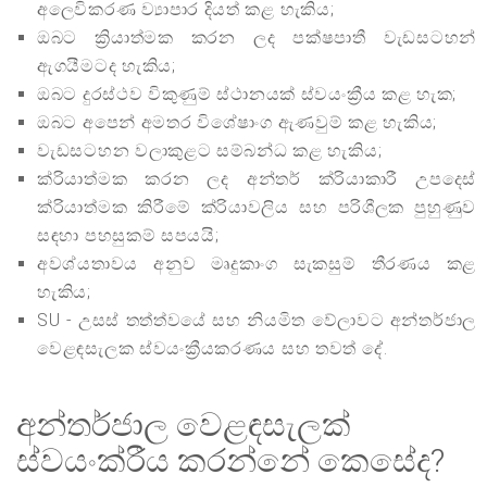
අලෙවිකරණ ව්‍යාපාර දියත් කළ හැකිය;
ඔබට ක්‍රියාත්මක කරන ලද පක්ෂපාතී වැඩසටහන්
ඇගයීමටද හැකිය;
ඔබට දුරස්ථව විකුණුම් ස්ථානයක් ස්වයංක්‍රීය කළ හැක;
ඔබට අපෙන් අමතර විශේෂාංග ඇණවුම් කළ හැකිය;
වැඩසටහන වලාකුළට සම්බන්ධ කළ හැකිය;
ක්රියාත්මක කරන ලද අන්තර් ක්රියාකාරී උපදෙස්
ක්රියාත්මක කිරීමේ ක්රියාවලිය සහ පරිශීලක පුහුණුව
සඳහා පහසුකම් සපයයි;
අවශ්යතාවය අනුව මෘදුකාංග සැකසුම් තීරණය කළ
හැකිය;
SU - උසස් තත්ත්වයේ සහ නියමිත වේලාවට අන්තර්ජාල
වෙළඳසැලක ස්වයංක්‍රීයකරණය සහ තවත් දේ.
අන්තර්ජාල වෙළඳසැලක්
ස්වයංක්රීය කරන්නේ කෙසේද?