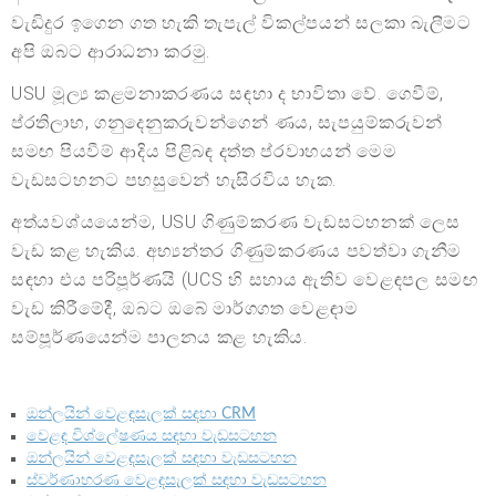
වැඩිදුර ඉගෙන ගත හැකි තැපැල් විකල්පයන් සලකා බැලීමට
අපි ඔබට ආරාධනා කරමු.
USU මූල්‍ය කළමනාකරණය සඳහා ද භාවිතා වේ. ගෙවීම්,
ප්රතිලාභ, ගනුදෙනුකරුවන්ගෙන් ණය, සැපයුම්කරුවන්
සමඟ පියවීම් ආදිය පිළිබඳ දත්ත ප්රවාහයන් මෙම
වැඩසටහනට පහසුවෙන් හැසිරවිය හැක.
අත්යවශ්යයෙන්ම, USU ගිණුම්කරණ වැඩසටහනක් ලෙස
වැඩ කළ හැකිය. අභ්‍යන්තර ගිණුම්කරණය පවත්වා ගැනීම
සඳහා එය පරිපූර්ණයි (UCS හි සහාය ඇතිව වෙළඳපල සමඟ
වැඩ කිරීමේදී, ඔබට ඔබේ මාර්ගගත වෙළඳාම
සම්පූර්ණයෙන්ම පාලනය කළ හැකිය.
ඔන්ලයින් වෙළඳසැලක් සඳහා CRM
වෙළඳ විශ්ලේෂණය සඳහා වැඩසටහන
ඔන්ලයින් වෙළඳසැලක් සඳහා වැඩසටහන
ස්වර්ණාභරණ වෙළඳසැලක් සඳහා වැඩසටහන