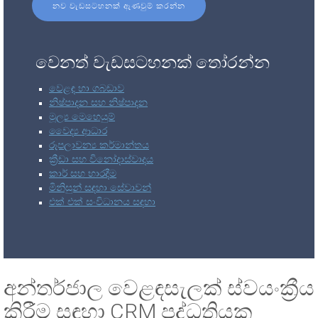
නව වැඩසටහනක් ඇණවුම් කරන්න
වෙනත් වැඩසටහනක් තෝරන්න
වෙළඳ හා ගබඩාව
නිෂ්පාදන සහ නිෂ්පාදන
මූල්‍ය මෙහෙයුම්
වෛද්‍ය ආධාර
රූපලාවන්‍ය කර්මාන්තය
ක්‍රීඩා සහ විනෝදාස්වාදය
කාර් සහ භාරදීම
මිනිසුන් සඳහා සේවාවන්
එක් එක් සංවිධානය සඳහා
අන්තර්ජාල වෙළඳසැලක් ස්වයංක්‍රීය
කිරීම සඳහා CRM පද්ධතියක