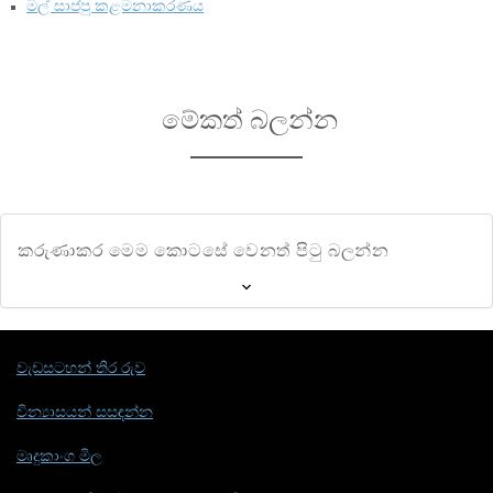
මල් සාප්පු කළමනාකරණය
මේකත් බලන්න
කරුණාකර මෙම කොටසේ වෙනත් පිටු බලන්න
වැඩසටහන් තිර රුව
වින්‍යාසයන් සසඳන්න
මෘදුකාංග මිල