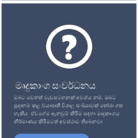
මෘදුකාංග සංවර්ධනය
ඔබට වෙනත් වැඩසටහනක් අවශ්ය නම්, ඔබට
සූදානම් කළ ව්යාපෘති විශාල සංඛ්යාවක් තෝරා ගත
හැකිය. ඒවගේම ඇනවුම් කිරීම සඳහා මෘදුකාංගය
නිර්මාණය කිරීමටත් අවස්ථාව තිබෙනවා.