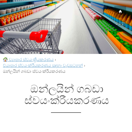
මෙනු
ව්‍යාපාර ස්වයංක්‍රීයකරණය
›
ව්යාපාර ස්වයංක්රීයකරණය සඳහා වැඩසටහන්
›
ඔන්ලයින් ගබඩා ස්වයංක්රීයකරණය
ඔන්ලයින් ගබඩා
ස්වයංක්රීයකරණය