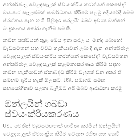
අන්තර්ජාල වෙළඳසැලක් ස්වයංක්රීය කරන්නේ කෙසේද?
ව්යාපාර සැලැස්මක් සංවර්ධනය කිරීමේ පළමු අදියරේදී මෙම
ප්රශ්නය පැන නගී. පිළිතුර සරලයි: ඔබට අවශ්‍ය වන්නේ
මෘදුකාංගය තෝරා ගැනීම පමණි.
නවීන තත්වයන් තුළ, මෙය ඉතා සරල ය, මන්ද බොහෝ
වැඩසටහන් සහ විවිධ හැකියාවන් ලබා දී ඇත. අන්තර්ජාල
වෙළඳසැලක් ස්වයංක්රීය කරන්නේ කෙසේද? වැඩසටහන
අන්තර්ජාල වෙළඳසැලක් කළමනාකරණය කිරීම සඳහා
නවීන හැකියාවන් ඒකාබද්ධ කිරීම වැදගත් වන අතර ඒ
සමඟම දැරිය හැකි මිලකට. USU සමාගම සමඟ
සහයෝගීතාව සලකා බැලීමට අපි ඔබට ආරාධනා කරමු.
ඔන්ලයින් ගබඩා
ස්වයංක්රීයකරණය
USU වෙතින් වැඩසටහනක් භාවිතා කරමින් ඔන්ලයින්
වෙළඳසැලක් ස්වයංක්‍රීය කිරීම වේදනා රහිත සහ කෙටි