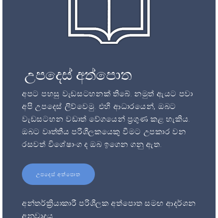
උපදෙස් අත්පොත
අපට පහසු වැඩසටහනක් තිබේ. නමුත් ඇයට පවා
අපි උපදෙස් ලිව්වෙමු. එහි ආධාරයෙන්, ඔබට
වැඩසටහන වඩාත් වේගයෙන් ප්‍රගුණ කළ හැකිය.
ඔබට වෘත්තීය පරිශීලකයෙකු වීමට උපකාර වන
රසවත් විශේෂාංග ද ඔබ ඉගෙන ගනු ඇත.
උපදෙස් අත්පොත
අන්තර්ක්‍රියාකාරී පරිශීලක අත්පොත සමඟ ආදර්ශන
අනුවාදය