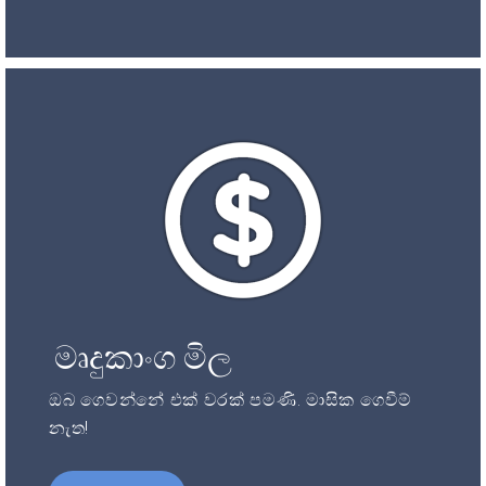
මෘදුකාංග මිල
ඔබ ගෙවන්නේ එක් වරක් පමණි. මාසික ගෙවීම්
නැත!