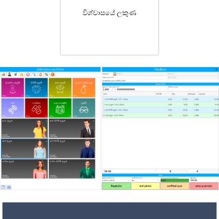
විශ්වාසයේ ලකුණ