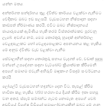
යන්න මතය.
අන්තර්ගත සන්දර්භය තුළ ද්විත්ව කාර්යය වළක්වා ගැනීමට
වේදිකාව ඔබට ඉඩ සලසයි. වැඩසටහන නිෂ්පාදන සඳහා
කාඩ්පත් නිර්මාණය කරයි, එවිට ඔබට නිෂ්පාදනයේ
ඡායාරූපයක් ඇමිණිය හැකි තරම් විස්තරාත්මකව පුරවනු
ලැබේ. අවශ්ය නම්, මෙම තොරතුරු හුදෙක් අන්තර්ජාල
වෙළඳසැලකට හෝ වෙළඳපොළකට අපනයනය කළ හැකිය.
මේ අනුව ද්විත්ව වැඩ වළක්වා ගැනීම.
සේවාලාභීන් සඳහා තොරතුරු සහාය වැදගත් වේ, වඩාත් සුදුසු
වන්නේ උපදේශන සඳහා චැට්බෝට් ක්‍රියාත්මක කිරීමෙනි.
අපගේ සමාගම එවැනි අභිරුචි මෘදුකාංග විසඳුම් සංවර්ධනය
කරයි.
ලෝයල්ටි වැඩසටහන් හඳුන්වා දෙන විට, තැපැල් කිරීම
භාවිතා කළ හැකිය. USU හරහා එය දියත් කිරීම ඉතා පහසු
වන අතර, ස්පෑම් සම්බන්ධ ගැටළු නොමැත. අපගේ වෙබ්
අඩවියේ විශේෂ වීඩියෝ සමාලෝචනයකින් ඔබට මේ ගැන