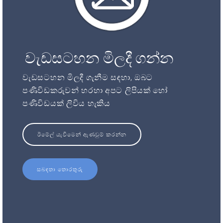
වැඩසටහන මිලදී ගන්න
වැඩසටහන මිලදී ගැනීම සඳහා, ඔබට
පණිවිඩකරුවන් හරහා අපට ලිපියක් හෝ
පණිවිඩයක් ලිවිය හැකිය
ඊමේල් යැවීමෙන් ඇණවුම් කරන්න
සබඳතා තොරතුරු