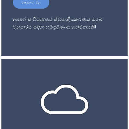
මෘදුකාංග මිල
අපගේ සංවිධානයේ ස්වයංක්‍රීයකරණය ඔබේ
ව්‍යාපාරය සඳහා සම්පූර්ණ ආයෝජනයකි!