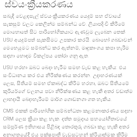
ස්වයංක්‍රීයකරණය
සබැඳි වෙළඳසැල් ස්වයංක්‍රීයකරණය යෙදුම් සහ ඒවායේ
සැකසුම් වලට කෙලින්ම සම්බන්ධ වේ. ලියාපදිංචි කිරීමේ
මොහොතේ සිට පාරිභෝගිකයාට ඇණවුම ලැබෙන තෙක්
USU අයදුම්පත් සැකසීමට උපකාර කරයි. බොහෝ ගබඩාවන්
මෙහෙයුමට සම්බන්ධ කර ඇත්නම්, මෘදුකාංගය කපා හැරීම
සඳහා හොඳම විකල්පය තෝරා ගනු ඇත.
USU හරහා ඔබට බෙදා හැරීම සමඟ වැඩ කළ හැකිය: එය
සංවිධානය කර එය නිරීක්ෂණය කරන්න. උදාහරණයක්
ලෙස, සිතියම් සමඟ ඒකාබද්ධ කිරීම හරහා, ඔබට සිතියමේ
කුරියර්ගේ චලනය පවා නිරීක්ෂණය කළ හැකි අතර වඩාත්ම
ලාභදායී බෙදාහැරීමේ මාර්ග ගොඩනගා ගත හැකිය.
CMS එකක් පාරිභෝගික සම්බන්ධතා කළමනාකරණය සඳහා
CRM ලෙස ක්‍රියා කළ හැක. දත්ත සමුදාය සහයෝගීතාවයේ
සම්පූර්ණ ඉතිහාසය පිළිබඳ තොරතුරු ගබඩා කළ හැකි අතර
අනාගතයේදී එය පක්ෂපාතී වැඩසටහන් ක්රියාත්මක කිරීම