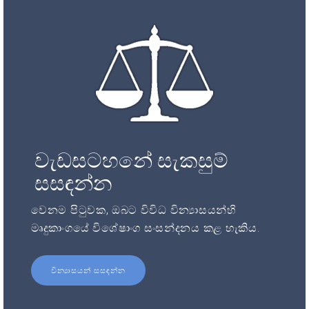
වැඩසටහනේ සැකසුම්
සසඳන්න
වෙනම පිටුවක, ඔබට විවිධ වින්‍යාසයන්හි
මෘදුකාංගයේ විශේෂාංග සංසන්දනය කළ හැකිය.
වින්‍යාසයන් සසඳන්න