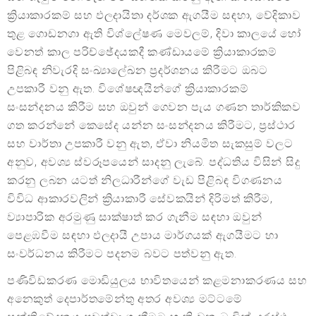
ක්‍රියාකාරකම් සහ ඵලදායිතා දර්ශක ඇගයීම සඳහා, වේදිකාව
තුළ ගොඩනගා ඇති විශ්ලේෂණ මෙවලම්, දිවා කාලයේ හෝ
වෙනත් කාල පරිච්ඡේදයකදී කණ්ඩායමේ ක්‍රියාකාරකම්
පිළිබඳ නිවැරදි සංඛ්‍යාලේඛන ප්‍රදර්ශනය කිරීමට ඔබට
උපකාරී වනු ඇත. විශේෂඥයින්ගේ ක්‍රියාකාරකම්
සංසන්දනය කිරීම සහ ඔවුන් ගෙවන පැය ගණන තාර්කිකව
ගත කරන්නේ කෙසේද යන්න සංසන්දනය කිරීමට, ප්‍රස්ථාර
සහ වාර්තා උපකාරී වනු ඇත, ඒවා නියමිත සැකසුම් වලට
අනුව, අවශ්‍ය ස්වරූපයෙන් සාදනු ලැබේ. පද්ධතිය විසින් සිදු
කරනු ලබන යටත් නිලධාරීන්ගේ වැඩ පිළිබඳ විගණනය
විවිධ ආකාරවලින් ක්‍රියාකාරී සේවකයින් දිරිමත් කිරීම,
ව්‍යාපාරික අරමුණු සාක්ෂාත් කර ගැනීම සඳහා ඔවුන්
පෙළඹවීම සඳහා ඵලදායී උපාය මාර්ගයක් ඇගයීමට හා
සංවර්ධනය කිරීමට පදනම බවට පත්වනු ඇත.
පණිවිඩකරණ මොඩියුලය භාවිතයෙන් කළමනාකරණය සහ
අනෙකුත් දෙපාර්තමේන්තු අතර අවශ්‍ය මට්ටමේ