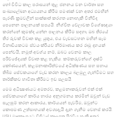
හෝ විවිධ කාල පරාසයන් තුළ ජනනය වන වාර්තා සහ
සංඛ්‍යාලේඛන අධ්‍යයනය කිරීම පමණක් වන අතර එමඟින්
පැරණි ක්‍රමවලින් සාක්ෂාත් කරගත නොහැකි විනිවිද
පෙනෙන පාලනයක් සපයයි. නිශ්චිත වේලාවක විශේෂඥයා
කරන්නේ කුමක්ද යන්න පාලනය කිරීම සඳහා, ඔබ තිරයේ
තිර රුවක් විවෘත කළ යුතුය, එය වැඩසටහන මඟින් සෑම
විනාඩියකටම ස්වයංක්රීයව නිර්මාණය කර රාමු දහයක්
පෙන්වයි, නමුත් අවශ්ය නම්, ඔබට වෙනම කාල
පරිච්ඡේදයක් විවෘත කළ හැකිය. කම්කරුවන්ගේ දෘෂ්ටි
කෝණයෙන්, කළමනාකාරිත්වයේ අධීක්ෂණය සහ සහාය
තිබීම සේවකයාගේ වැඩ කරන කාලය බලමුලු ගැන්වීමට සහ
තාර්කිකව භාවිතා කිරීමට ඉඩ සලසයි.
මෙම අධීක්‍ෂණයට අමතරව, කළමනාකරුවන් එක් එක්
සේවකයාගේ කාර්ය භාරය අනුගමනය කරමින් ඔවුන් වැඩ
සැලසුම් කරන ආකාරය, කාර්යයන් පැවරීම, ඔවුන්ට
කොපමණ උත්සාහයක් අවශ්‍යදැයි දැන ගැනීම වෙනස් කරයි.
USU මෘදුකාංගයට ඩිජිටල් කාලපත්‍ර පිරවිය හැකි අතර,