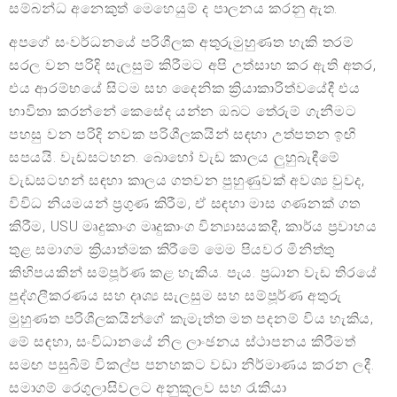
සම්බන්ධ අනෙකුත් මෙහෙයුම් ද පාලනය කරනු ඇත.
අපගේ සංවර්ධනයේ පරිශීලක අතුරුමුහුණත හැකි තරම්
සරල වන පරිදි සැලසුම් කිරීමට අපි උත්සාහ කර ඇති අතර,
එය ආරම්භයේ සිටම සහ දෛනික ක්‍රියාකාරිත්වයේදී එය
භාවිතා කරන්නේ කෙසේද යන්න ඔබට තේරුම් ගැනීමට
පහසු වන පරිදි නවක පරිශීලකයින් සඳහා උත්පතන ඉඟි
සපයයි. වැඩසටහන. බොහෝ වැඩ කාලය ලුහුබැඳීමේ
වැඩසටහන් සඳහා කාලය ගතවන පුහුණුවක් අවශ්‍ය වුවද,
විවිධ නියමයන් ප්‍රගුණ කිරීම, ඒ සඳහා මාස ගණනක් ගත
කිරීම, USU මෘදුකාංග මෘදුකාංග වින්‍යාසයකදී, කාර්ය ප්‍රවාහය
තුළ සමාගම ක්‍රියාත්මක කිරීමේ මෙම පියවර මිනිත්තු
කිහිපයකින් සම්පූර්ණ කළ හැකිය. පැය. ප්‍රධාන වැඩ තිරයේ
පුද්ගලීකරණය සහ දෘශ්‍ය සැලසුම සහ සම්පූර්ණ අතුරු
මුහුණත පරිශීලකයින්ගේ කැමැත්ත මත පදනම් විය හැකිය,
මේ සඳහා, සංවිධානයේ නිල ලාංඡනය ස්ථාපනය කිරීමත්
සමඟ පසුබිම් විකල්ප පනහකට වඩා නිර්මාණය කරන ලදී.
සමාගම් රෙගුලාසිවලට අනුකූලව සහ රැකියා