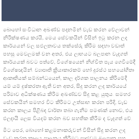
බොහෝ සංවිධාන අඛණ්ඩ පදනමින් වැඩ කරන වේලාවන්
නිරීක්ෂණය කරයි, මෙය සේවකයින් විසින් ඉටු කරන ලද
කාර්යයන් වල සඵලතාවය තක්සේරු කිරීම සඳහා වඩාත්
පහසු මෙවලමක් වන අතර, එය ලාභයට බලපාන වැදගත්
කාර්යයක් බවට පත්වේ, විශේෂයෙන් නිශ්චිත පැය ගෙවීමේදී
විශේෂඥයින්. ව්‍යාපෘති ක්‍රියාකාරකම් හෝ දුරස්ථ සහයෝගීතා
ආකෘතියක් සම්බන්ධයෙන්, කාල දර්ශක පාලනය කිරීමේදී
යම් යම් දුෂ්කරතා ඇති වන අතර, සිදු කරන ලද කාර්යයේ
පරිමාව අධීක්ෂණය කිරීම අඛණ්ඩව සිදු කළ යුතුය. සමහර
සේවකයින් සමහර විට කිරීමට උත්සාහ කරන පරිදි, වැඩ
කරන කාලය පිළිබඳ වාර්තා තබා ගැනීම පමණක් නොව, එය
ඵලදායි ලෙස වියදම් කරන බව සහතික කිරීම ද වැදගත් වේ.
මීට පෙර, බොහෝ කළමනාකරුවන් විසින් සිදු කරන ලද
වැඩ කරන කාලය පාලනය කිරීමට සෘජුවම බලපාන සහ