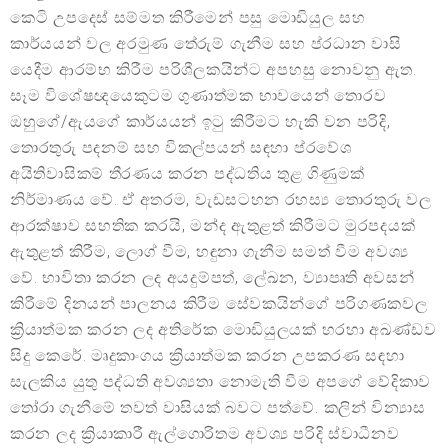
කෙටි උපදෙස් සම්මත කිරීමෙන් පසු මොඩියුල සහ
කාර්යයන් වල අරමුණ තේරුම් ගැනීම සහ ප්රධාන වාසි
යෙදීම ආරම්භ කිරීම පරිශීලකයින්ට අපහසු නොවනු ඇත.
සෑම විශේෂඥයෙකුටම ගුණාත්මක භාවයෙන් තොරව
ඔහුගේ/ඇයගේ කාර්යයන් ඉටු කිරීමට හැකි වන පරිදි,
තොරතුරු පදනම් සහ විකල්පයන් සඳහා ප්රවේශ
අයිතිවාසිකම් තීරණය කරන පද්ධතිය තුළ ගිණුමක්
නිර්මාණය වේ. ඒ අතරම, වැඩසටහන රහස්‍ය තොරතුරු වල
ආරක්ෂාව සහතික කරයි, මන්ද ඇතුළත් කිරීමට මුරපදයක්
ඇතුළත් කිරීම, ලොග් වීම, හඳුනා ගැනීම සමත් වීම අවශ්‍ය
වේ. භාවිතා කරන ලද අයදුම්පත්, ලේඛන, ව්‍යාපෘති අවසන්
කිරීමේ දිනයන් පාලනය කිරීම සේවකයින්ගේ පරිගණකවල
ක්‍රියාත්මක කරන ලද අතිරේක මොඩියුලයක් හරහා අඛණ්ඩව
සිදු කෙරේ. මෘදුකාංගය ක්‍රියාත්මක කරන උපකරණ සඳහා
සැලකිය යුතු පද්ධති අවශ්‍යතා නොමැති වීම අපගේ වේදිකාව
තෝරා ගැනීමේ තවත් වාසියක් බවට පත්වේ. කලින් වින්‍යාස
කරන ලද ක්‍රියාකාරී ඇල්ගොරිතම අවශ්‍ය පරිදි ස්වාධීනව