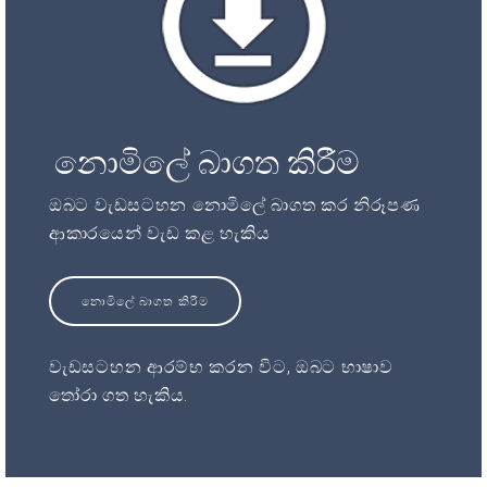
නොමිලේ බාගත කිරීම
ඔබට වැඩසටහන නොමිලේ බාගත කර නිරූපණ
ආකාරයෙන් වැඩ කළ හැකිය
නොමිලේ බාගත කිරීම
වැඩසටහන ආරම්භ කරන විට, ඔබට භාෂාව
තෝරා ගත හැකිය.