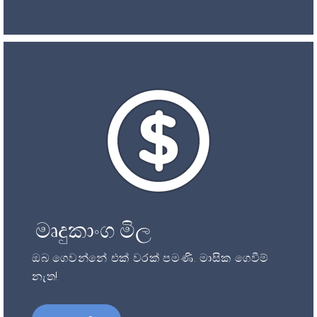
මෘදුකාංග මිල
ඔබ ගෙවන්නේ එක් වරක් පමණි. මාසික ගෙවීම්
නැත!