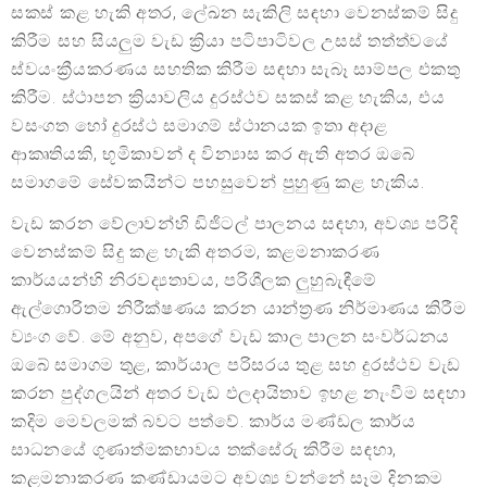
සකස් කළ හැකි අතර, ලේඛන සැකිලි සඳහා වෙනස්කම් සිදු
කිරීම සහ සියලුම වැඩ ක්‍රියා පටිපාටිවල උසස් තත්ත්වයේ
ස්වයංක්‍රීයකරණය සහතික කිරීම සඳහා සැබෑ සාම්පල එකතු
කිරීම. ස්ථාපන ක්‍රියාවලිය දුරස්ථව සකස් කළ හැකිය, එය
වසංගත හෝ දුරස්ථ සමාගම් ස්ථානයක ඉතා අදාළ
ආකෘතියකි, භූමිකාවන් ද වින්‍යාස කර ඇති අතර ඔබේ
සමාගමේ සේවකයින්ට පහසුවෙන් පුහුණු කළ හැකිය.
වැඩ කරන වේලාවන්හි ඩිජිටල් පාලනය සඳහා, අවශ්‍ය පරිදි
වෙනස්කම් සිදු කළ හැකි අතරම, කළමනාකරණ
කාර්යයන්හි නිරවද්‍යතාවය, පරිශීලක ලුහුබැඳීමේ
ඇල්ගොරිතම නිරීක්ෂණය කරන යාන්ත්‍රණ නිර්මාණය කිරීම
ව්‍යංග වේ. මේ අනුව, අපගේ වැඩ කාල පාලන සංවර්ධනය
ඔබේ සමාගම තුළ, කාර්යාල පරිසරය තුළ සහ දුරස්ථව වැඩ
කරන පුද්ගලයින් අතර වැඩ ඵලදායිතාව ඉහළ නැංවීම සඳහා
කදිම මෙවලමක් බවට පත්වේ. කාර්ය මණ්ඩල කාර්ය
සාධනයේ ගුණාත්මකභාවය තක්සේරු කිරීම සඳහා,
කළමනාකරණ කණ්ඩායමට අවශ්‍ය වන්නේ සෑම දිනකම