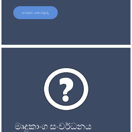
සබඳතා තොරතුරු
මෘදුකාංග සංවර්ධනය