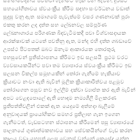
සන්නිවේදනය පවත්වා ගැනීමට හැකි වන බැවින්, දුරස්ථ
සහයෝගීතාවය ස්වයංක්‍රීය කිරීම සඳහා සංවර්ධනය වඩාත්
සුදුසු වනු ඇත. සමාගමේ පැවැත්මේ වසර ගණනාවක් පුරා
එකතු කරන ලද දත්ත සහ ලේඛනවල සම්පූර්ණ
ලේඛනාගාරය පරිගණක බිඳවැටීමකදී පවා විශ්වාසදායක
ආරක්ෂාවක් යටතේ පවතිනු ඇත, මන්ද එහි දත්ත ගබඩාවේ
උපස්ථ පිටපතක් ඔබට ඕනෑම ආකාරයක තොරතුරු
පහසුවෙන් ප්‍රතිස්ථාපනය කිරීමට ඉඩ සලසයි. ප්‍රථම වරට
ව්‍යවසායකයින්ට පවා තම ව්‍යාපාරය ස්වයංක්‍රීය කිරීමට ඉඩ
සලසන විකල්ප සමූහයකින් තෝරා ගැනීමේ හැකියාව
ක්‍රියාවට නංවා ඇති බැවින් මූලික ක්‍රියාකාරීත්වය පළමුව
තෝරාගෙන පසුව නව ඉල්ලීම් දක්වා ව්‍යාප්ත කර ඇති බැවින්
අපට වෙළඳපොලේ ඇති හොඳම නම්‍යශීලී මිලකරණ
ප්‍රතිපත්තිවලින් එකක් ඇත. යෙදුමේ අත්හදා බැලීමේ
අනුවාදයක් ප්‍රායෝගිකව සමහර ප්‍රතිලාභ ගැන ඉගෙන
ගැනීමටත්, වැඩසටහන ස්ථාපනය කිරීමෙන් පසු ව්‍යාපාරයේ
පාලනයේ ගුණාත්මකභාවය සහ සේවකයින්ගේ වැඩ කරන
කාලය වඩා යහපත් ලෙස වෙනස් වන්නේ කෙසේද යන්න