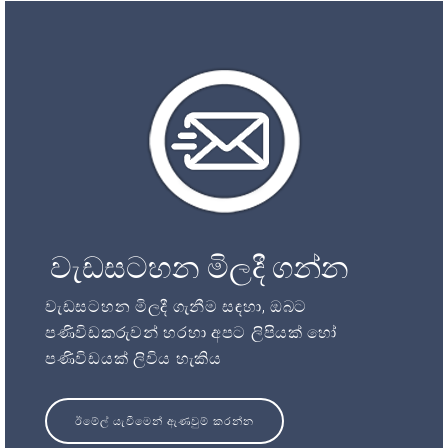
වැඩසටහන මිලදී ගන්න
වැඩසටහන මිලදී ගැනීම සඳහා, ඔබට
පණිවිඩකරුවන් හරහා අපට ලිපියක් හෝ
පණිවිඩයක් ලිවිය හැකිය
ඊමේල් යැවීමෙන් ඇණවුම් කරන්න