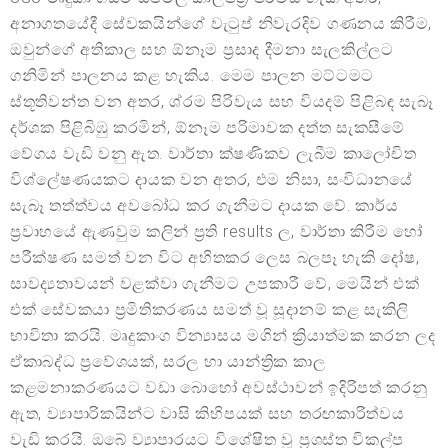
අනාගතයේදී සේවකයින්ගේ වැටුප් නිවැරදිව ගණනය කිරීම,
ඔවුන්ගේ අතිකාල සහ ඕනෑම ප්‍රසාද දීමනා සැලකිල්ලට
ගනිමින් පාලනය කළ හැකිය. මෙම පාලන මට්ටමට
ස්තූතිවන්ත වන අතර, ශ්රම පිරිවැය සහ වියදම් පිළිබඳ සැබෑ
දර්ශක පිළිබිඹු කරමින්, ඕනෑම පරිමාවක දත්ත සැකසීමේ
වේගය වැඩි වනු ඇත. වාර්තා ක්ෂණිකව ලැබීම කාලෝචිත
විශ්ලේෂණයකට දායක වන අතර, එම නිසා, සංවිධානයේ
සැබෑ තත්ත්වය අවබෝධ කර ගැනීමට දායක වේ. කාර්ය
ප්‍රවාහයේ ඇණවුම කලින් ප්‍රති results ල, වාර්තා කිරීම හෝ
පරීක්ෂණ සමත් වන විට අහිතකර ලෙස බලපෑ හැකි දෝෂ,
සාවද්‍යතාවයන් වළක්වා ගැනීමට උපකාරී වේ, මෙයින් එක්
එක් සේවකයා ප්‍රමිතිකරණය සමත් වූ සූදානම් කළ සැකිලි
භාවිතා කරයි. මෘදුකාංග වින්‍යාසය මගින් ක්‍රියාත්මක කරන ලද
ඒකාබද්ධ ප්‍රවේශයක්, සරල හා යාන්ත්‍රික කාල
කළමනාකරණයට වඩා බොහෝ අවස්ථාවන් ඉදිරිපත් කරනු
ඇත, ව්‍යාපාරිකයින්ට වාසි කිහිපයක් සහ තරඟකාරිත්වය
වැඩි කරයි. ඔබේ ව්‍යාපාරයට විශේෂිත වූ ප්‍රශස්ත විකල්ප