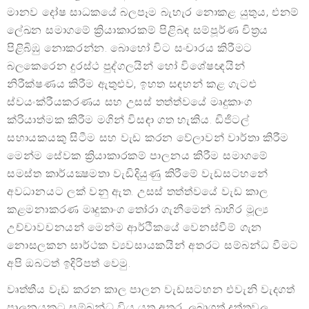
මානව දෝෂ සාධකයේ බලපෑම බැහැර නොකළ යුතුය, එනම්
ලේඛන සමාගමේ ක්‍රියාකාරකම් පිළිබඳ සම්පූර්ණ චිත්‍රය
පිළිබිඹු නොකරන්න. බොහෝ විට සංචාරය කිරීමට
බලකෙරෙන දුරස්ථ පුද්ගලයින් හෝ විශේෂඥයින්
නිරීක්ෂණය කිරීම ඇතුළුව, ඉහත සඳහන් කළ ගැටළු
ස්වයංක්රීයකරණය සහ උසස් තත්ත්වයේ මෘදුකාංග
ක්රියාත්මක කිරීම මගින් විසඳා ගත හැකිය. ඩිජිටල්
සහායකයකු සිටීම සහ වැඩ කරන වේලාවන් වාර්තා කිරීම
මෙන්ම සේවක ක්‍රියාකාරකම් පාලනය කිරීම සමාගමේ
සමස්ත කාර්යක්‍ෂමතා වැඩිදියුණු කිරීමේ වැඩසටහනේ
අවධානයට ලක් වනු ඇත. උසස් තත්ත්වයේ වැඩ කාල
කළමනාකරණ මෘදුකාංග තෝරා ගැනීමෙන් බාහිර මූල්‍ය
උච්චාවචනයන් මෙන්ම ආර්ථිකයේ වෙනස්වීම් ගැන
නොසලකන සාර්ථක ව්‍යවසායකයින් අතරට සම්බන්ධ වීමට
අපි ඔබටත් ඉදිරිපත් වෙමු.
වෘත්තීය වැඩ කරන කාල පාලන වැඩසටහන එවැනි වැදගත්
පාලනයකට සම්බන්ධ විය යුතු අතර, ලබාගත් දත්තවල