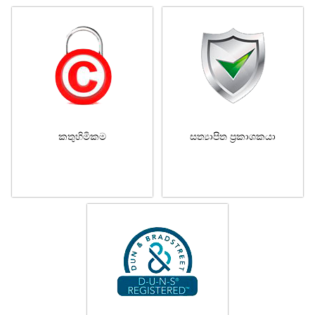
කතුහිමිකම
සත්‍යාපිත ප්‍රකාශකයා