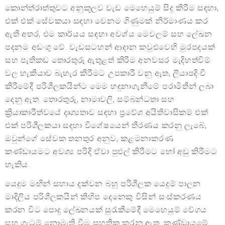
කොන්ත්රාත්තුවට අනුකූලව වැඩ මෙහෙයුම් සිදු කිරීම සඳහා,
එක් එක් සේවකයා සඳහා වෙනම ගිණුමක් නිර්මාණය කර
ඇති අතර, එම කාර්යය සඳහා අවශ්ය මෙවලම් සහ ලේඛන
පදනම අඩංගු වේ. වැඩසටහන් ආදාන කවුළුවෙහි මුරපදයක්
සහ පැතිකඩ තොරතුරු ඇතුළත් කිරීම අනවසර මැදිහත්වීම්
වල හැකියාව බැහැර කිරීමට උපකාරී වනු ඇත, ලියාපදිංචි
කිරීමේදී පරිශීලකයින්ට මෙම හඳුනාගැනීමේ පරාමිතීන් ලබා
දෙනු ඇත. තොරතුරු, නාමාවලි, සම්බන්ධතා සහ
ක්‍රියාකාරීත්වයේ දෘශ්‍යතාව සඳහා ප්‍රවේශ අයිතිවාසිකම් එක්
එක් පරිශීලකයා සඳහා විශේෂයෙන් තීරණය කරනු ලැබේ,
ඔවුන්ගේ සේවක තනතුර අනුව, කළමනාකරණ
කණ්ඩායමට අවශ්‍ය පරිදි ඒවා පුළුල් කිරීමට හෝ අඩු කිරීමට
හැකිය.
යෙදුම මඟින් සහාය දක්වන බහු පරිශීලක යෙදුම් පාලන
මාදිලිය පරිශීලකයින් කිහිප දෙනෙකු විසින් සංස්කරණය
කරන විට පොදු ලේඛනයක් සුරැකීමේදී මෙහෙයුම් වේගය
සහ ගැටුම් නොමැති වීම සහතික කරනු ඇත. කණ්ඩායමේ