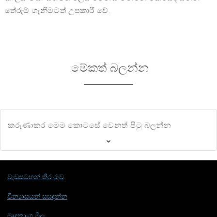
තේරුම් ගැනීමටත් උපකාරී වේ.
මේකත් බලන්න
කරුණාකර මෙම කොටසේ වෙනත් පිටු බලන්න
වැඩසටහන් තිර රුව
වින්‍යාසයන් සසඳන්න
මෘදුකාංග මිල