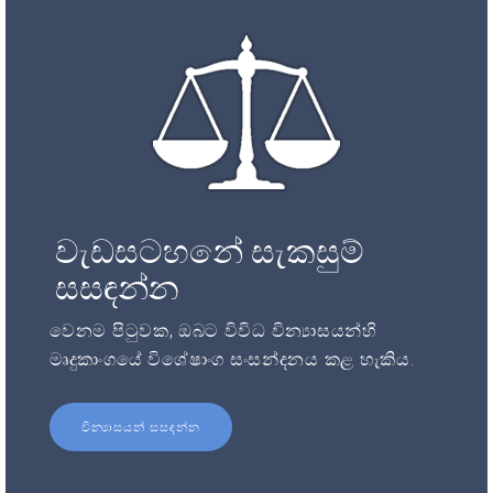
වැඩසටහනේ සැකසුම්
සසඳන්න
වෙනම පිටුවක, ඔබට විවිධ වින්‍යාසයන්හි
මෘදුකාංගයේ විශේෂාංග සංසන්දනය කළ හැකිය.
වින්‍යාසයන් සසඳන්න