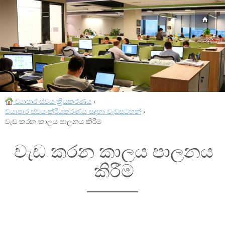
මෙනු
ව්‍යාපාර ස්වයංක්‍රීයකරණය
›
ව්යාපාර ස්වයංක්රීයකරණය සඳහා වැඩසටහන්
›
වැඩ කරන කාලය පාලනය කිරීම
වැඩ කරන කාලය පාලනය
කිරීම