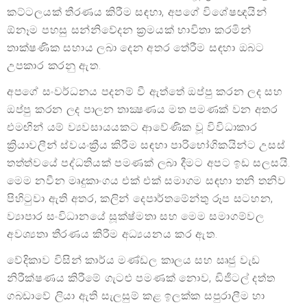
කට්ටලයක් තීරණය කිරීම සඳහා, අපගේ විශේෂඥයින්
ඕනෑම පහසු සන්නිවේදන ක්‍රමයක් භාවිතා කරමින්
තාක්ෂණික සහාය ලබා දෙන අතර තේරීම සඳහා ඔබට
උපකාර කරනු ඇත.
අපගේ සංවර්ධනය පදනම් වී ඇත්තේ ඔප්පු කරන ලද සහ
ඔප්පු කරන ලද පාලන තාක්‍ෂණය මත පමණක් වන අතර
එමඟින් යම් ව්‍යවසායයකට ආවේණික වූ විවිධාකාර
ක්‍රියාවලීන් ස්වයංක්‍රීය කිරීම සඳහා පාරිභෝගිකයින්ට උසස්
තත්ත්වයේ පද්ධතියක් පමණක් ලබා දීමට අපට ඉඩ සලසයි.
මෙම නවීන මෘදුකාංගය එක් එක් සමාගම සඳහා තනි තනිව
පිහිටුවා ඇති අතර, කලින් දෙපාර්තමේන්තු රූප සටහන,
ව්‍යාපාර සංවිධානයේ සූක්ෂ්මතා සහ මෙම සමාගම්වල
අවශ්‍යතා තීරණය කිරීම අධ්‍යයනය කර ඇත.
වේදිකාව විසින් කාර්ය මණ්ඩල කාලය සහ සෘජු වැඩ
නිරීක්ෂණය කිරීමේ ගැටළු පමණක් නොව, ඩිජිටල් දත්ත
ගබඩාවේ ලියා ඇති සැලසුම් කළ ඉලක්ක සපුරාලීම හා