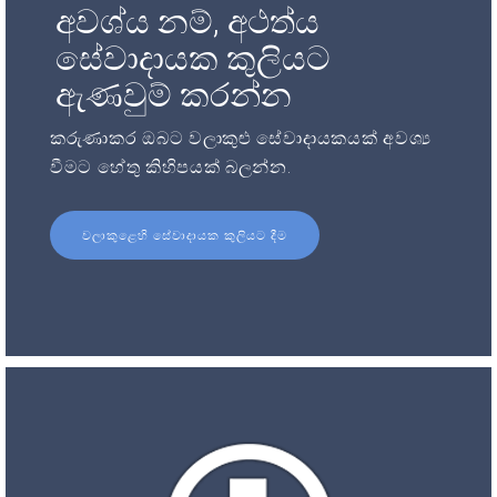
අවශ්ය නම්, අථත්ය
සේවාදායක කුලියට
ඇණවුම් කරන්න
කරුණාකර ඔබට වලාකුළු සේවාදායකයක් අවශ්‍ය
වීමට හේතු කිහිපයක් බලන්න.
වලාකුළෙහි සේවාදායක කුලියට දීම