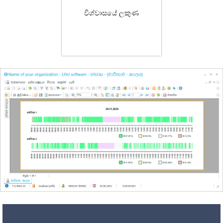
විශ්වාසයේ ලකුණ