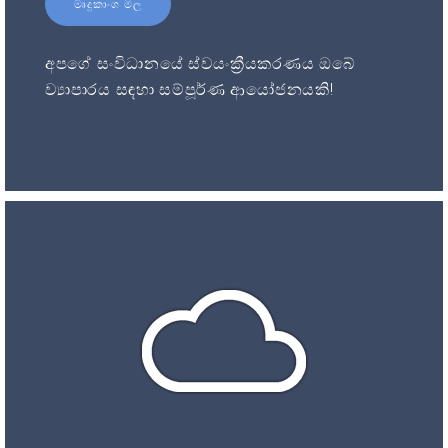
මෘදුකාංග මිල
අපගේ සංවිධානයේ ස්වයංක්‍රීයකරණය ඔබේ
ව්‍යාපාරය සඳහා සම්පූර්ණ ආයෝජනයකි!