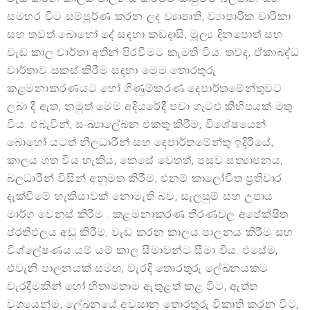
සමහර විට සම්පූර්ණ කරන ලද ව්‍යාපෘති, ව්‍යාපාරික චාරිකා
සහ තවත් බොහෝ දේ සඳහා කඩදාසි, මූල්‍ය දිනපොත් සහ
වැඩ කාල වාර්තා අතින් පිරවීමට කැමති විය. තවද, ඒකාබද්ධ
වාර්තාව සකස් කිරීම සඳහා මෙම තොරතුරු
කළමනාකරණයට හෝ ගිණුම්කරණ දෙපාර්තමේන්තුවට
ලබා දී ඇත, නමුත් මෙම අදියරේදී පවා ගැටළු කිහිපයක් මතු
විය. එබැවින්, සංඛ්‍යාලේඛන එකතු කිරීම, විශේෂයෙන්
බොහෝ යටත් නිලධාරීන් සහ දෙපාර්තමේන්තු ඉදිරියේ,
කාලය ගත විය හැකිය, කෙසේ වෙතත්, පසුව සත්‍යාපනය,
බලධාරීන් විසින් අනුමත කිරීම, එනම් කාලෝචිත ප්‍රතිචාර
දැක්වීමේ හැකියාවක් නොමැති බව, සැලසුම් සහ උපාය
මාර්ග වෙනස් කිරීම . කළමනාකරණ තීරණවල අපේක්ෂිත
ප්රතිඵලය අඩු කිරීම, වැඩ කරන කාලය පාලනය කිරීම සහ
විශ්ලේෂණය යම් යම් කාල සීමාවන්ට සීමා විය. එසේම,
එවැනි පාලනයක් සමඟ, වැරදි තොරතුරු ලේඛනයකට
වැරදීමකින් හෝ හිතාමතාම ඇතුළත් කළ විට, ඇත්ත
වශයෙන්ම, ලේඛනයේ අවසාන තොරතුරු විකෘති කරන විට,