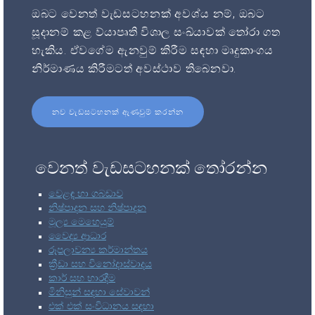
ඔබට වෙනත් වැඩසටහනක් අවශ්ය නම්, ඔබට
සූදානම් කළ ව්යාපෘති විශාල සංඛ්යාවක් තෝරා ගත
හැකිය. ඒවගේම ඇනවුම් කිරීම සඳහා මෘදුකාංගය
නිර්මාණය කිරීමටත් අවස්ථාව තිබෙනවා.
නව වැඩසටහනක් ඇණවුම් කරන්න
වෙනත් වැඩසටහනක් තෝරන්න
වෙළඳ හා ගබඩාව
නිෂ්පාදන සහ නිෂ්පාදන
මූල්‍ය මෙහෙයුම්
වෛද්‍ය ආධාර
රූපලාවන්‍ය කර්මාන්තය
ක්‍රීඩා සහ විනෝදාස්වාදය
කාර් සහ භාරදීම
මිනිසුන් සඳහා සේවාවන්
එක් එක් සංවිධානය සඳහා