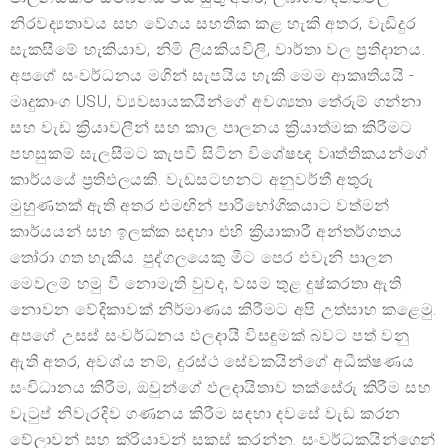
නිරවද්‍යතාවය සහ වේගය සහතික කළ හැකි අතර, වැඩිදුර
සැකසීමේ හැකියාව, නිමි ලියකියවිලි, වාර්තා වල ප්‍රතිදානය.
අපගේ සංවර්ධනය මගින් සැපයිය හැකි මෙම ආකෘතියයි -
මෘදුකාංග USU, ව්‍යවසායකයින්ගේ අවශ්‍යතා තේරුම් ගන්නා
සහ වැඩ ක්‍රියාවලීන් සහ කාල පාලනය ක්‍රියාත්මක කිරීමට
පහසුකම් සැලසීමට කැපවී සිටින විශේෂඥ වෘත්තිකයන්ගේ
කාර්යයේ ප්‍රතිඵලයකි. වැඩසටහනට අනුවර්තී අතුරු
මුහුණතක් ඇති අතර එමඟින් පාරිභෝගිකයාට වත්මන්
කාර්යයන් සහ ඉලක්ක සඳහා එහි ක්‍රියාකාරී අන්තර්ගතය
තෝරා ගත හැකිය. පුද්ගලයෙකු මීට පෙර එවැනි පාලන
මෙවලම් හමු වී නොමැති වුවද, වසම තුළ දුෂ්කරතා ඇති
නොවන වේදිකාවක් නිර්මාණය කිරීමට අපි උත්සාහ කළෙමු.
අපගේ උසස් සංවර්ධනය ඵලදායී විසඳුමක් බවට පත් වනු
ඇති අතර, අවශ්ය නම්, දුරස්ථ සේවකයින්ගේ අධීක්ෂණය
සංවිධානය කිරීම, ඔවුන්ගේ ඵලදායිතාව තක්සේරු කිරීම සහ
වැටුප් නිවැරදිව ගණනය කිරීම සඳහා දවසේ වැඩ කරන
වේලාවන් සහ ක්රියාවන් සකස් කරන්න. සංවර්ධකයින්ගෙන්