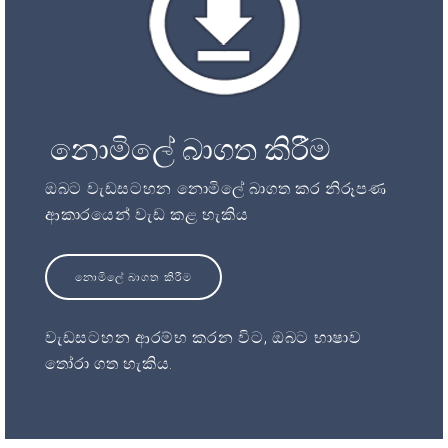
නොමිලේ බාගත කිරීම
ඔබට වැඩසටහන නොමිලේ බාගත කර නිරූපණ
ආකාරයෙන් වැඩ කළ හැකිය
නොමිලේ බාගත කිරීම
වැඩසටහන ආරම්භ කරන විට, ඔබට භාෂාව
තෝරා ගත හැකිය.