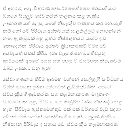
ඒ අතරම, අලෙවිකරණ දෙපාර්තමේන්තුවේ ප්රධානියාට
ඔහුගේ සියලුම සේවකයින් පාලනය කළ හැකිය.
උදාහරණයක් ලෙස, යමක් නිවැරදිව ගණනය කර නොමැති
නම් හෝ යම් පිරිවැය අයිතමයක් සැලකිල්ලට නොගන්නේ
නම්, ඇණවුමක් බහු ග්‍රන්ථ නිෂ්පාදනයට යාමට ඉඩ
නොදෙන්න. පිරිවැය අයිතම ක්‍රියාකාරකම් වර්ග වේ.
අයවැයක් සකස් කිරීම ඉතා වැදගත් සහ වගකිවයුතු
කාර්යයකි! අපගේ පහසු සහ පහසු වැඩසටහන නිසැකවම
ඔබට උපකාර වනු ඇත!
සේවා ගණනය කිරීම ආරම්භ වන්නේ පොලිග්‍රැෆි සංවිධානය
විසින් සපයනු ලබන සේවාවන් ලැයිස්තුවකිනි. අපගේ
ස්වයංක්‍රීය ගිණුම්කරණ සහ කළමනාකරණ මෘදුකාංග
වැඩසටහන තුළ, පිරිවැය සහ ගිණුම්කරණය ඒකාබද්ධ කළ
හැක. පිරිවැය ඇස්තමේන්තුව එක් එක් වර්ගයේ වැඩ සඳහා
අයිතම කිහිපයකින් සමන්විත විය හැකිය. මුද්‍රණ ශිල්පීය
නිෂ්පාදන පිරිවැය ද සහාය වේ. ස්වයංක්‍රීය කළමනාකරණ