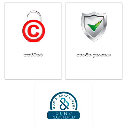
කතුහිමිකම
සත්‍යාපිත ප්‍රකාශකයා