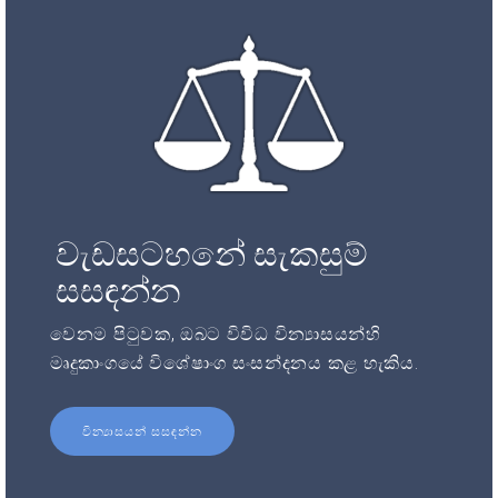
වැඩසටහනේ සැකසුම්
සසඳන්න
වෙනම පිටුවක, ඔබට විවිධ වින්‍යාසයන්හි
මෘදුකාංගයේ විශේෂාංග සංසන්දනය කළ හැකිය.
වින්‍යාසයන් සසඳන්න