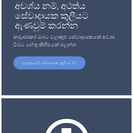
අවශ්ය නම්, අථත්ය
සේවාදායක කුලියට
ඇණවුම් කරන්න
කරුණාකර ඔබට වලාකුළු සේවාදායකයක් අවශ්‍ය
වීමට හේතු කිහිපයක් බලන්න.
වලාකුළෙහි සේවාදායක කුලියට දීම