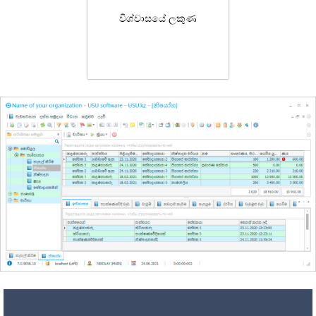
විශ්වාසයේ ලකුණ