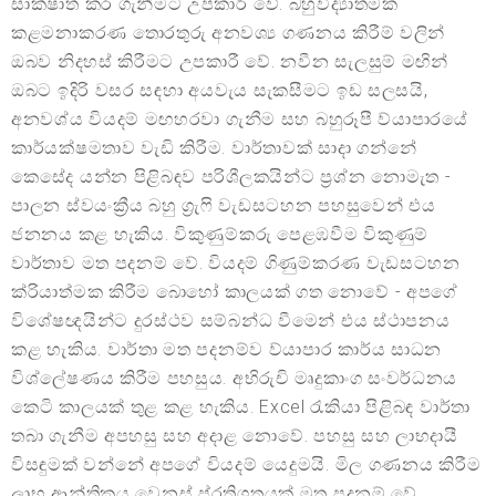
සාක්ෂාත් කර ගැනීමට උපකාරී වේ. බහුවිද්‍යාත්මක
කළමනාකරණ තොරතුරු අනවශ්‍ය ගණනය කිරීම් වලින්
ඔබව නිදහස් කිරීමට උපකාරී වේ. නවීන සැලසුම් මඟින්
ඔබට ඉදිරි වසර සඳහා අයවැය සැකසීමට ඉඩ සලසයි,
අනවශ්ය වියදම් මඟහරවා ගැනීම සහ බහුරූපී ව්යාපාරයේ
කාර්යක්ෂමතාව වැඩි කිරීම. වාර්තාවක් සාදා ගන්නේ
කෙසේද යන්න පිළිබඳව පරිශීලකයින්ට ප්‍රශ්න නොමැත -
පාලන ස්වයංක්‍රීය බහු ග්‍රැෆි වැඩසටහන පහසුවෙන් එය
ජනනය කළ හැකිය. විකුණුම්කරු පෙළඹවීම විකුණුම්
වාර්තාව මත පදනම් වේ. වියදම් ගිණුම්කරණ වැඩසටහන
ක්රියාත්මක කිරීම බොහෝ කාලයක් ගත නොවේ - අපගේ
විශේෂඥයින්ට දුරස්ථව සම්බන්ධ වීමෙන් එය ස්ථාපනය
කළ හැකිය. වාර්තා මත පදනම්ව ව්යාපාර කාර්ය සාධන
විශ්ලේෂණය කිරීම පහසුය. අභිරුචි මෘදුකාංග සංවර්ධනය
කෙටි කාලයක් තුළ කළ හැකිය. Excel රැකියා පිළිබඳ වාර්තා
තබා ගැනීම අපහසු සහ අදාළ නොවේ. පහසු සහ ලාභදායී
විසඳුමක් වන්නේ අපගේ වියදම් යෙදුමයි. මිල ගණනය කිරීම
ලාභ ආන්තිකය වෙනස් ප්රතිශතයක් මත පදනම් වේ.