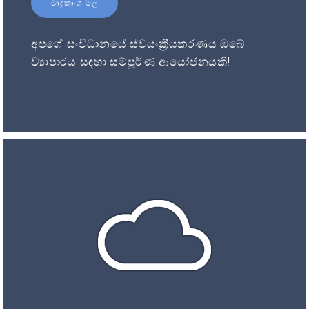
මෘදුකාංග මිල
අපගේ සංවිධානයේ ස්වයංක්‍රීයකරණය ඔබේ
ව්‍යාපාරය සඳහා සම්පූර්ණ ආයෝජනයකි!