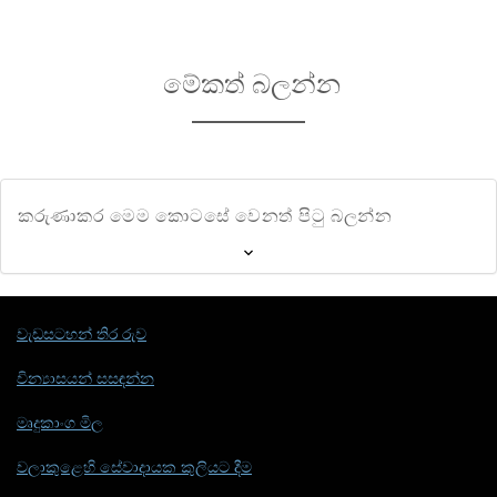
මේකත් බලන්න
කරුණාකර මෙම කොටසේ වෙනත් පිටු බලන්න
වැඩසටහන් තිර රුව
වින්‍යාසයන් සසඳන්න
මෘදුකාංග මිල
වලාකුළෙහි සේවාදායක කුලියට දීම