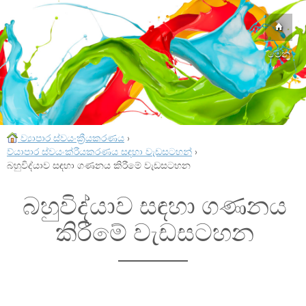
මෙනු
ව්‍යාපාර ස්වයංක්‍රීයකරණය
›
ව්යාපාර ස්වයංක්රීයකරණය සඳහා වැඩසටහන්
›
බහුවිද්යාව සඳහා ගණනය කිරීමේ වැඩසටහන
බහුවිද්යාව සඳහා ගණනය
කිරීමේ වැඩසටහන