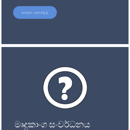
සබඳතා තොරතුරු
මෘදුකාංග සංවර්ධනය