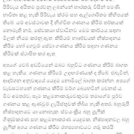
පිරිවැය අයිතම පුරවනු ලබන්නේ භාරකරු විසින් පමණි.
භාවිතා කළ හැකි පිරිවැය ක්රම සහ ඇල්ගොරිතම කිහිපයක්
තිබේ. යම් අවස්ථාවක දී නිශ්චිත ගණනය කිරීම් තර්කයක්
නොමැති නම්, සේවකයා ස්වාධීනව මෙම කාර්යය සඳහා
මිලක් නියම කරනු ඇත. කිසියම් භාණ්ඩයක් නිෂ්පාදනය
කිරීම හෝ ගෙවුම් සේවා ගණනය කිරීම සඳහා ගණනය
කිරීමක් ස්ථාපිත කර ඇත.
අපගේ වෙබ් අඩවියෙන් ඔබට බහුවිධ ගණනය කිරීම් බාගත
කළ හැකිය. ගණනය කිරීමේ උදාහරණයක් ද තිබේ. එබැවින්,
ආදර්ශන අනුවාදයේ යෙදුම නොමිලේ බාගත කරන්න. අපගේ
වැඩසටහනේ ගණනය කිරීම් වර්ග බෙහෙවින් වෙනස් ය.
මීට අමතරව, සෑම කළමනාකරුවෙකුටම තමාගේම පූර්ව
ගණනය කළ ඇණවුම් ලැයිස්තුවක් තිබිය හැකි අතර, බහුරූපී
නිෂ්පාදනයට යා නොහැක. ස්වයංක්‍රීය බහු ග්‍රැෆික්
ගිණුම්කරණ සහ කළමනාකරණ යෙදුමක, නිෂ්පාදනවල බහු
ග්‍රැෆික් අගය ගණනය කිරීම රහස්‍යභාවයට ගරු කරයි: