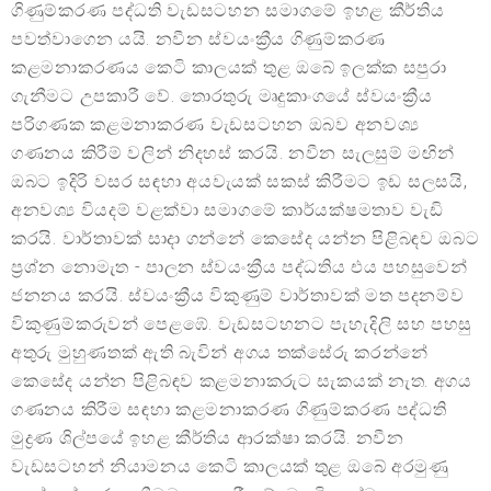
ගිණුම්කරණ පද්ධති වැඩසටහන සමාගමේ ඉහළ කීර්තිය
පවත්වාගෙන යයි. නවීන ස්වයංක්‍රීය ගිණුම්කරණ
කළමනාකරණය කෙටි කාලයක් තුළ ඔබේ ඉලක්ක සපුරා
ගැනීමට උපකාරී වේ. තොරතුරු මෘදුකාංගයේ ස්වයංක්‍රීය
පරිගණක කළමනාකරණ වැඩසටහන ඔබව අනවශ්‍ය
ගණනය කිරීම් වලින් නිදහස් කරයි. නවීන සැලසුම් මඟින්
ඔබට ඉදිරි වසර සඳහා අයවැයක් සකස් කිරීමට ඉඩ සලසයි,
අනවශ්‍ය වියදම් වළක්වා සමාගමේ කාර්යක්ෂමතාව වැඩි
කරයි. වාර්තාවක් සාදා ගන්නේ කෙසේද යන්න පිළිබඳව ඔබට
ප්‍රශ්න නොමැත - පාලන ස්වයංක්‍රීය පද්ධතිය එය පහසුවෙන්
ජනනය කරයි. ස්වයංක්‍රීය විකුණුම් වාර්තාවක් මත පදනම්ව
විකුණුම්කරුවන් පෙළඹේ. වැඩසටහනට පැහැදිලි සහ පහසු
අතුරු මුහුණතක් ඇති බැවින් අගය තක්සේරු කරන්නේ
කෙසේද යන්න පිළිබඳව කළමනාකරුට සැකයක් නැත. අගය
ගණනය කිරීම සඳහා කළමනාකරණ ගිණුම්කරණ පද්ධති
මුද්‍රණ ශිල්පයේ ඉහළ කීර්තිය ආරක්ෂා කරයි. නවීන
වැඩසටහන් නියාමනය කෙටි කාලයක් තුළ ඔබේ අරමුණු