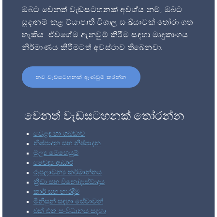
ඔබට වෙනත් වැඩසටහනක් අවශ්ය නම්, ඔබට
සූදානම් කළ ව්යාපෘති විශාල සංඛ්යාවක් තෝරා ගත
හැකිය. ඒවගේම ඇනවුම් කිරීම සඳහා මෘදුකාංගය
නිර්මාණය කිරීමටත් අවස්ථාව තිබෙනවා.
නව වැඩසටහනක් ඇණවුම් කරන්න
වෙනත් වැඩසටහනක් තෝරන්න
වෙළඳ හා ගබඩාව
නිෂ්පාදන සහ නිෂ්පාදන
මූල්‍ය මෙහෙයුම්
වෛද්‍ය ආධාර
රූපලාවන්‍ය කර්මාන්තය
ක්‍රීඩා සහ විනෝදාස්වාදය
කාර් සහ භාරදීම
මිනිසුන් සඳහා සේවාවන්
එක් එක් සංවිධානය සඳහා