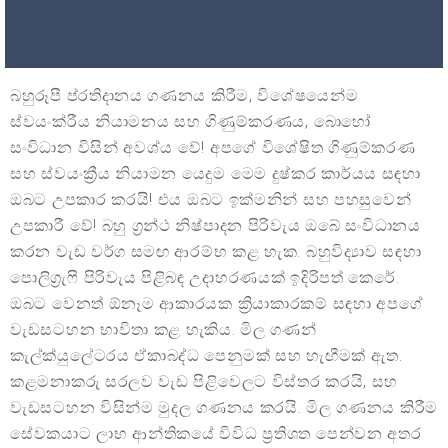
බහුරූපී ප්රතිදානය ගණනය කිරීම, විශේෂයෙන්ම
ස්වයංක්රීය නියාමනය සහ ගිණුම්කරණය, බොහෝ
සංවිධාන විසින් අවශ්ය වේ! අපගේ විශේෂිත ගිණුම්කරණ
සහ ස්වයංක්‍රීය නියාමන යෙදුම මෙම දුෂ්කර කාර්යය සඳහා
ඔබට උපකාර කරයි! එය ඔබට ඉක්මනින් සහ පහසුවෙන්
උපකාරී වේ! බහු ග්‍රන්ථ නිෂ්පාදන පිරිවැය ඔබේ සංවිධානය
කරන වැඩ වර්ග සමඟ ආරම්භ කළ හැක. බහුවිද්‍යාව සඳහා
පොලිග්‍රැෆි පිරිවැය පිළිබඳ උදාහරණයක් ඉදිරිපත් කෙරේ.
ඔබට වෙනත් ඕනෑම ආකාරයක ක්‍රියාකාරකම් සඳහා අපගේ
වැඩසටහන භාවිතා කළ හැකිය. මිල ගණන්
කැල්ක්යුලේටරය ඒකාබද්ධ පෙනුමක් සහ හැඟීමක් ඇත.
කළමනාකරු සරලව වැඩ පිළිවෙලට විස්තර කරයි, සහ
වැඩසටහන විසින්ම මුදල ගණනය කරයි. මිල ගණනය කිරීම
සේවකයාට ලාභ ආන්තිකයේ විවිධ ප්‍රතිශත පෙන්වන අතර