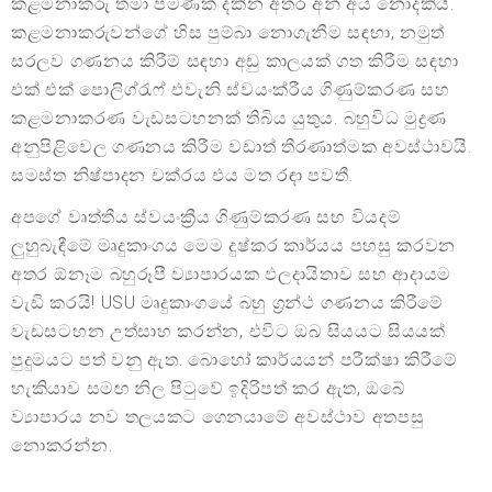
කළමනාකරු තමා පමණක් දකින අතර අන් අය නොදකියි.
කළමනාකරුවන්ගේ හිස පුම්බා නොගැනීම සඳහා, නමුත්
සරලව ගණනය කිරීම් සඳහා අඩු කාලයක් ගත කිරීම සඳහා
එක් එක් පොලිග්රැෆ් එවැනි ස්වයංක්රීය ගිණුම්කරණ සහ
කළමනාකරණ වැඩසටහනක් තිබිය යුතුය. බහුවිධ මුද්‍රණ
අනුපිළිවෙල ගණනය කිරීම වඩාත් තීරණාත්මක අවස්ථාවයි.
සමස්ත නිෂ්පාදන චක්රය එය මත රඳා පවතී.
අපගේ වෘත්තීය ස්වයංක්‍රීය ගිණුම්කරණ සහ වියදම්
ලුහුබැඳීමේ මෘදුකාංගය මෙම දුෂ්කර කාර්යය පහසු කරවන
අතර ඕනෑම බහුරූපී ව්‍යාපාරයක ඵලදායිතාව සහ ආදායම
වැඩි කරයි! USU මෘදුකාංගයේ බහු ග්‍රන්ථ ගණනය කිරීමේ
වැඩසටහන උත්සාහ කරන්න, එවිට ඔබ සියයට සියයක්
පුදුමයට පත් වනු ඇත. බොහෝ කාර්යයන් පරීක්ෂා කිරීමේ
හැකියාව සමඟ නිල පිටුවේ ඉදිරිපත් කර ඇත, ඔබේ
ව්‍යාපාරය නව තලයකට ගෙනයාමේ අවස්ථාව අතපසු
නොකරන්න.