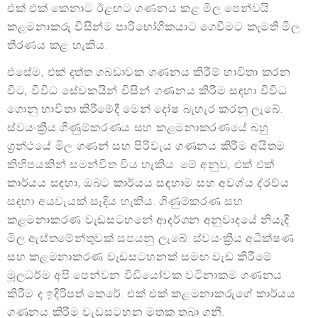
එක් එක් කෙනාට ඊළඟට ගණනය කළ මිල පෙන්වයි.
කළමනාකරු විසින්ම පාරිභෝගිකයාට ගෙවීමට කැමති මිල
තීරණය කළ හැකිය.
එසේම, එක් දත්ත ගබඩාවක ගණනය කිරීම් භාවිතා කරන
විට, විවිධ සේවකයින් විසින් ගණනය කිරීම සඳහා විවිධ
ගොනු භාවිතා කිරීමේදී මෙන් දෝෂ බැහැර කරනු ලැබේ.
ස්වයංක්‍රීය ගිණුම්කරණය සහ කළමනාකරණයේ බහු
ග්‍රන්ථයේ මිල ගණන් සහ පිරිවැය ගණනය කිරීම අයිතම
කිහිපයකින් සමන්විත විය හැකිය. මේ අනුව, එක් එක්
කාර්යය සඳහා, ඔබට කාර්යය සඳහාම සහ අවශ්ය ද්රව්ය
සඳහා අයවැයක් සෑදිය හැකිය. ගිණුම්කරණ සහ
කළමනාකරණ වැඩසටහනේ ආදර්ශන අනුවාදයේ නියැදි
මිල ඇස්තමේන්තුවක් සපයනු ලැබේ. ස්වයංක්‍රීය අධීක්ෂණ
සහ කළමනාකරණ වැඩසටහනක් සමඟ වැඩ කිරීමේ
මූලධර්ම අපි පෙන්වන වීඩියෝවක වටිනාකම ගණනය
කිරීම ද ඉදිරිපත් කෙරේ. එක් එක් කළමනාකරුගේ කාර්යය
ගණනය කිරීම වැඩසටහන මතක තබා ගනී.