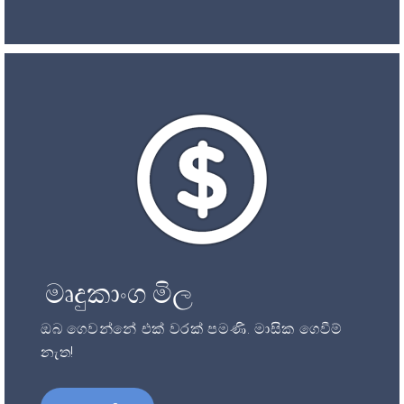
මෘදුකාංග මිල
ඔබ ගෙවන්නේ එක් වරක් පමණි. මාසික ගෙවීම්
නැත!