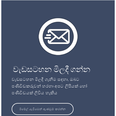
වැඩසටහන මිලදී ගන්න
වැඩසටහන මිලදී ගැනීම සඳහා, ඔබට
පණිවිඩකරුවන් හරහා අපට ලිපියක් හෝ
පණිවිඩයක් ලිවිය හැකිය
ඊමේල් යැවීමෙන් ඇණවුම් කරන්න