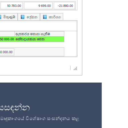
සසඳන්න
ි මෘදුකාංගයේ විශේෂාංග සංසන්දනය කළ