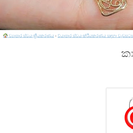
ව්‍යාපාර ස්වයංක්‍රීයකරණය
›
ව්යාපාර ස්වයංක්රීයකරණය සඳහා වැඩසට
කා