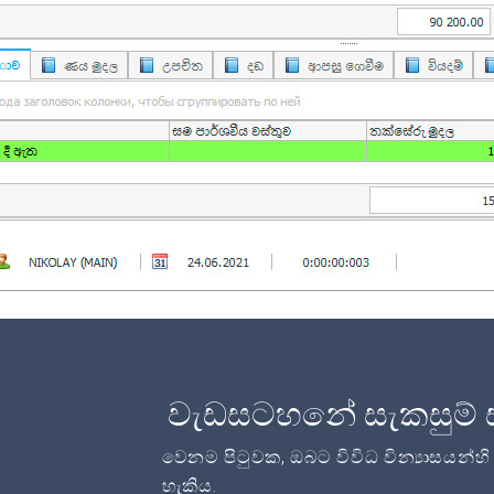
වැඩසටහනේ සැකසුම් 
වෙනම පිටුවක, ඔබට විවිධ වින්‍යාසයන්හ
හැකිය.