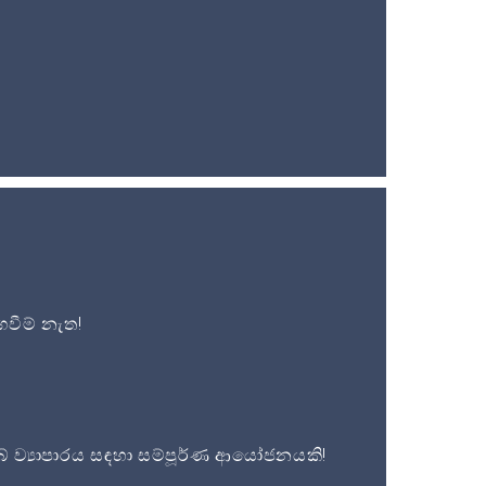
වීම් නැත!
 ව්‍යාපාරය සඳහා සම්පූර්ණ ආයෝජනයකි!