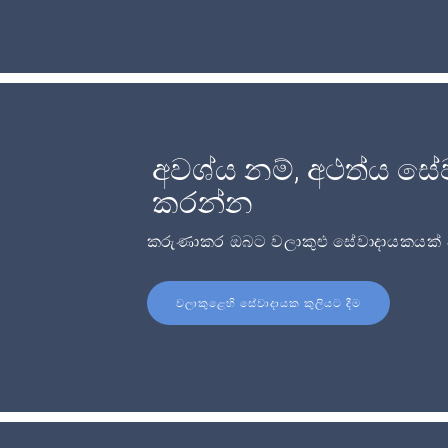
අවශ්ය නම්, අථත්ය සේ
කරන්න
කරුණාකර ඔබට වලාකුළු සේවාදායකයක් අව
වලාකුළෙහි සේවාදායක කුලියට දීම