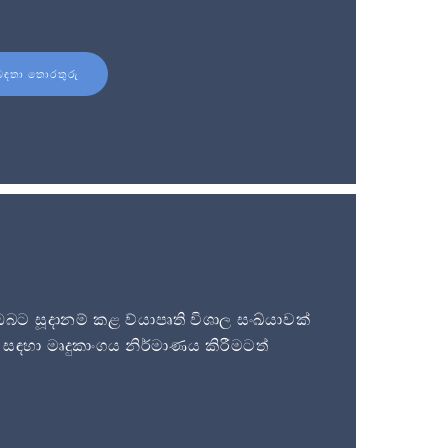
බඳතා තොරතුරු
 සූදානම් කළ ව්යාපෘති විශාල සංඛ්යාවක්
සඳහා මෘදුකාංගය නිර්මාණය කිරීමටත්