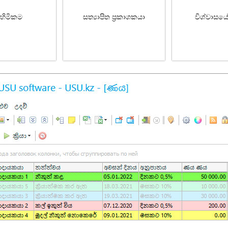
හිමිකම
සත්‍යාපිත ප්‍රකාශකයා
විශ්වාසය