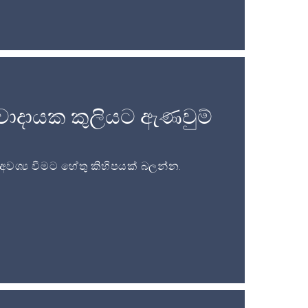
වාදායක කුලියට ඇණවුම්
ශ්‍ය වීමට හේතු කිහිපයක් බලන්න.