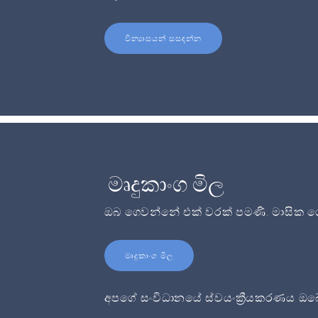
වින්‍යාසයන් සසඳන්න
මෘදුකාංග මිල
ඔබ ගෙවන්නේ එක් වරක් පමණි. මාසික ගෙ
මෘදුකාංග මිල
අපගේ සංවිධානයේ ස්වයංක්‍රීයකරණය ඔබේ