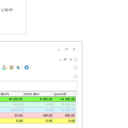
ේ ලකුණ