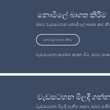
නොමිලේ බාගත කිරීම
ඔබට වැඩසටහන නොමිලේ බාගත කර නිර
නොමිලේ බාගත කිරීම
වැඩසටහන ආරම්භ කරන විට, ඔබට භාෂා
වැඩසටහන මිලදී ගන්
වැඩසටහන මිලදී ගැනීම සඳහා, ඔබට පණි