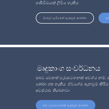
පණිවිඩයක් ලිවිය හැකිය
ඊමේල් යැවීමෙන් ඇණවුම් කරන්න
ස
මෘදුකාංග සංවර්ධනය
ඔබට වෙනත් වැඩසටහනක් අවශ්ය නම්, ඔබට
තෝරා ගත හැකිය. ඒවගේම ඇනවුම් කිරීම 
අවස්ථාව තිබෙනවා.
නව වැඩසටහනක් ඇණවුම් කරන්න