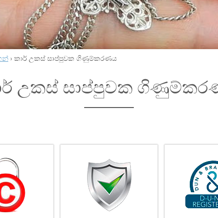
හන්
›
කාර් උකස් සාප්පුවක ගිණුම්කරණය
ර් උකස් සාප්පුවක ගිණුම්ක