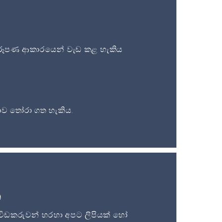
ූපණ ආකාරයෙන් වැඩ කළ හැකිය
ව තෝරා ගත හැකිය.
න
විඩකරුවන් හරහා අපට ලිපියක් හෝ