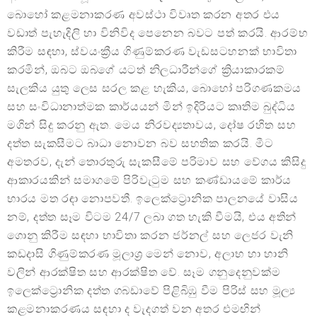
බොහෝ කළමනාකරණ අවස්ථා විවෘත කරන අතර එය
වඩාත් පැහැදිලි හා විනිවිද පෙනෙන බවට පත් කරයි. ආරම්භ
කිරීම සඳහා, ස්වයංක්‍රීය ගිණුම්කරණ වැඩසටහනක් භාවිතා
කරමින්, ඔබට ඔබගේ යටත් නිලධාරීන්ගේ ක්‍රියාකාරකම්
සැලකිය යුතු ලෙස සරල කළ හැකිය, බොහෝ පරිගණකමය
සහ සංවිධානාත්මක කාර්යයන් මින් ඉදිරියට කෘතිම බුද්ධිය
මගින් සිදු කරනු ඇත. මෙය නිරවද්‍යතාවය, දෝෂ රහිත සහ
දත්ත සැකසීමට බාධා නොවන බව සහතික කරයි. මීට
අමතරව, දැන් තොරතුරු සැකසීමේ පරිමාව සහ වේගය කිසිදු
ආකාරයකින් සමාගමේ පිරිවැටුම සහ කණ්ඩායමේ කාර්ය
භාරය මත රඳා නොපවතී. ඉලෙක්ට්‍රොනික පාලනයේ වාසිය
නම්, දත්ත සෑම විටම 24/7 ලබා ගත හැකි වීමයි, එය අතින්
ගොනු කිරීම සඳහා භාවිතා කරන ජර්නල් සහ ලෙජර වැනි
කඩදාසි ගිණුම්කරණ මූලාශ්‍ර මෙන් නොව, අලාභ හා හානි
වලින් ආරක්ෂිත සහ ආරක්ෂිත වේ. සෑම ගනුදෙනුවක්ම
ඉලෙක්ට්‍රොනික දත්ත ගබඩාවේ පිළිබිඹු වීම පිරිස් සහ මූල්‍ය
කළමනාකරණය සඳහා ද වැදගත් වන අතර එමඟින්