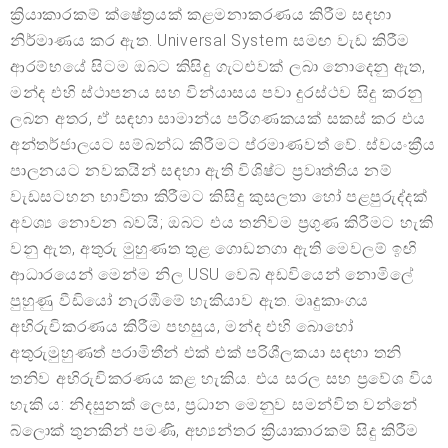
ක්‍රියාකාරකම් ක්ෂේත්‍රයක් කළමනාකරණය කිරීම සඳහා
නිර්මාණය කර ඇත. Universal System සමඟ වැඩ කිරීම
ආරම්භයේ සිටම ඔබට කිසිදු ගැටළුවක් ලබා නොදෙනු ඇත,
මන්ද එහි ස්ථාපනය සහ වින්යාසය පවා දුරස්ථව සිදු කරනු
ලබන අතර, ඒ සඳහා සාමාන්ය පරිගණකයක් සකස් කර එය
අන්තර්ජාලයට සම්බන්ධ කිරීමට ප්රමාණවත් වේ. ස්වයංක්‍රීය
පාලනයට නවකයින් සඳහා ඇති විශිෂ්ට ප්‍රවෘත්තිය නම්
වැඩසටහන භාවිතා කිරීමට කිසිදු කුසලතා හෝ පළපුරුද්දක්
අවශ්‍ය නොවන බවයි; ඔබට එය තනිවම ප්‍රගුණ කිරීමට හැකි
වනු ඇත, අතුරු මුහුණත තුළ ගොඩනගා ඇති මෙවලම් ඉඟි
ආධාරයෙන් මෙන්ම නිල USU වෙබ් අඩවියෙන් නොමිලේ
පුහුණු වීඩියෝ නැරඹීමේ හැකියාව ඇත. මෘදුකාංගය
අභිරුචිකරණය කිරීම පහසුය, මන්ද එහි බොහෝ
අතුරුමුහුණත් පරාමිතීන් එක් එක් පරිශීලකයා සඳහා තනි
තනිව අභිරුචිකරණය කළ හැකිය. එය සරල සහ ප්‍රවේශ විය
හැකි ය: නිදසුනක් ලෙස, ප්‍රධාන මෙනුව සමන්විත වන්නේ
බ්ලොක් තුනකින් පමණි, අභ්‍යන්තර ක්‍රියාකාරකම් සිදු කිරීම