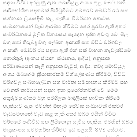
සඳහා විවිධ අරමුණු ඇත. මොඩියුල අංශය තුළ, ඔබට තනි
පාරිභෝගික පදනමක් පිහිටුවීමට අමතරව මෝටර් රථ සහ
සන්නාහ ලියාපදිංචි කළ හැකිය. විමර්ශන කොටස
සාමාන්‍යයෙන් වැඩ ආරම්භ කිරීමට පෙර පුරවා ඇති අතර
සංවර්ධනයේ මූලික වින්‍යාසය සෑදෙන දත්ත අඩංගු වේ: මිල
වගු හෝ තීරුබදු වගු, ලේඛන ආකෘති සහ විවිධ වර්ගවල
ආකෘති, මෝටර් රථ සඳහා ඇති එක් එක් වාහන නැවැත්වීමේ
තොරතුරු (අංකය ස්ථාන, ස්ථානය, ආදිය), අනුපාත
පරිමාණයෙන් කෑලි අනුපාත වැටුප්, ආදිය. තවද මොඩියුල
අංශය ඔබගේම ක්‍රියාකාරකම් විශ්ලේෂණය කිරීමට, විවිධ
වර්ගවල සංඛ්‍යාලේඛන සහ වාර්තා සම්පාදනය කිරීමට සහ
වෙනත් කාර්යයන් සඳහා ඉතා ප්‍රයෝජනවත් වේ. මෙම
අතුරුමුහුණතට බහු-පරිශීලක මාදිලියක් භාවිතා කිරීමේ
හැකියාව ඇත, එමඟින් ඕනෑම සේවක සංඛ්‍යාවක් එකවර
වැඩසටහනේ වැඩ කළ හැකි අතර ඔබට එයින් විවිධ
වර්ගයේ පණිවිඩ සහ ලිපිගොනු යැවිය හැකිය, එමඟින් ඔබට
මෘදුකාංගය සමමුහුර්ත කිරීමට ඉඩ සලසයි. SMS සේවාව,