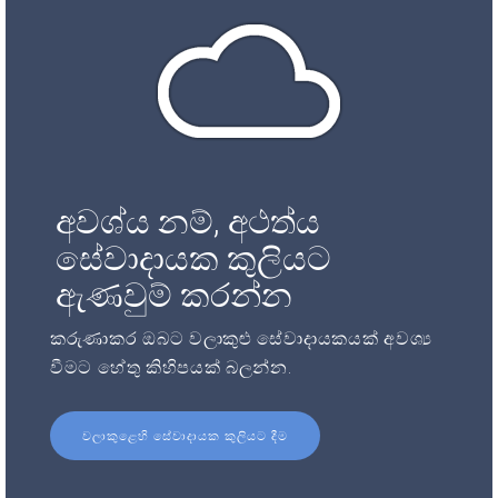
අවශ්ය නම්, අථත්ය
සේවාදායක කුලියට
ඇණවුම් කරන්න
කරුණාකර ඔබට වලාකුළු සේවාදායකයක් අවශ්‍ය
වීමට හේතු කිහිපයක් බලන්න.
වලාකුළෙහි සේවාදායක කුලියට දීම