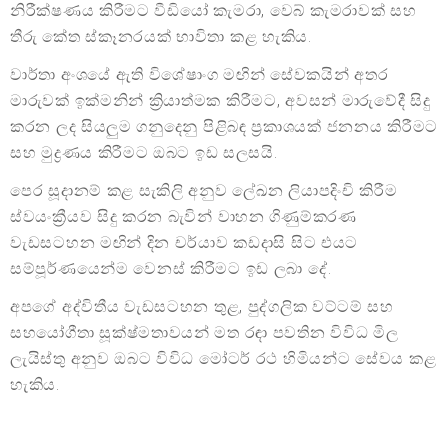
නිරීක්ෂණය කිරීමට වීඩියෝ කැමරා, වෙබ් කැමරාවක් සහ
තීරු කේත ස්කෑනරයක් භාවිතා කළ හැකිය.
වාර්තා අංශයේ ඇති විශේෂාංග මඟින් සේවකයින් අතර
මාරුවක් ඉක්මනින් ක්‍රියාත්මක කිරීමට, අවසන් මාරුවේදී සිදු
කරන ලද සියලුම ගනුදෙනු පිළිබඳ ප්‍රකාශයක් ජනනය කිරීමට
සහ මුද්‍රණය කිරීමට ඔබට ඉඩ සලසයි.
පෙර සූදානම් කළ සැකිලි අනුව ලේඛන ලියාපදිංචි කිරීම
ස්වයංක්‍රීයව සිදු කරන බැවින් වාහන ගිණුම්කරණ
වැඩසටහන මඟින් දින චර්යාව කඩදාසි සිට එයට
සම්පූර්ණයෙන්ම වෙනස් කිරීමට ඉඩ ලබා දේ.
අපගේ අද්විතීය වැඩසටහන තුළ, පුද්ගලික වට්ටම් සහ
සහයෝගීතා සූක්ෂ්මතාවයන් මත රඳා පවතින විවිධ මිල
ලැයිස්තු අනුව ඔබට විවිධ මෝටර් රථ හිමියන්ට සේවය කළ
හැකිය.