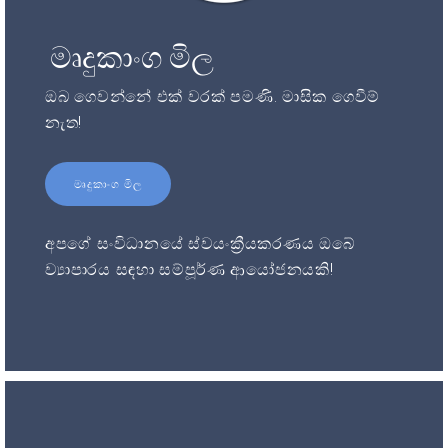
මෘදුකාංග මිල
ඔබ ගෙවන්නේ එක් වරක් පමණි. මාසික ගෙවීම්
නැත!
මෘදුකාංග මිල
අපගේ සංවිධානයේ ස්වයංක්‍රීයකරණය ඔබේ
ව්‍යාපාරය සඳහා සම්පූර්ණ ආයෝජනයකි!