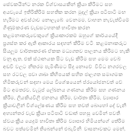
සේවකයින්ට නරක විශ්වාසයකින් ක්‍රියා කිරීමට සහ
අයවැයේ ඉතිරිකිරීම් සහතික කරන මුදල් ක්‍රියා පටිපාටි මඟ
හැරීමට අවස්ථාව නොලැබේ. වෙනමම, වාහන නැවැත්වීමේ
ගිණුම්කරණ වැඩසටහනක් භාවිතා කරන
කළමනාකරුවෙකුගේ ක්‍රියාකාරකම් ඔහුගේ කාර්යයේදී
ප්‍රශස්ත කර ඇති ආකාරය සඳහන් කිරීම වටී. කළමනාකරුට
සියලුම වාර්තාකරණ ඒකක මධ්‍යගතව පාලනය කිරීමට හැකි
වනු ඇත, එක් ස්ථානයක සිට වැඩ කිරීම සහ මෙම වෙබ්
අඩවි වලට නිතරම පැමිණීමට සිදු නොවේ. විවිධ නගරවල
සහ රටවල පවා ශාඛා කිහිපයක් සහිත ජාලගත සමාගමක
හිමිකරුවන් සඳහා මෙය විශේෂයෙන් ප්රයෝජනවත් වේ.
මීට අමතරව, වැටුප් ලේඛනය ගණනය කිරීම සහ ගණනය
කිරීම, ලියකියවිලි ජනනය කිරීම, වාර්තා කිරීම, ව්‍යාපාර
ක්‍රියාවලීන් විශ්ලේෂණය කිරීම සහ තවත් බොහෝ දේ වැනි
අභ්‍යන්තර වැඩ ක්‍රියා පටිපාටි වඩාත් පහසු වෙමින් පවතී.
ස්වයංක්‍රීය යෙදුම් භාවිතා කිරීම ව්‍යාපාර හිමියන්ගේ තේරීම
බවට පත්වෙමින් තිබෙන්නේ එබැවිනි. වාසනාවකට මෙන්,