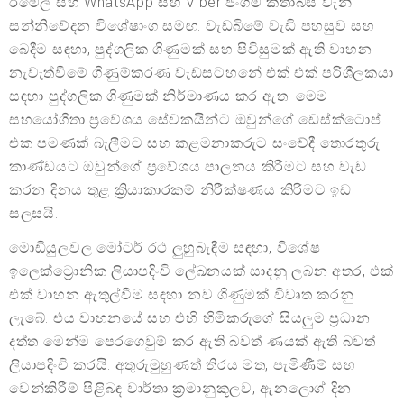
ඊමේල් සහ WhatsApp සහ Viber ජංගම කතාබස් වැනි
සන්නිවේදන විශේෂාංග සමඟ. වැඩබිමේ වැඩි පහසුව සහ
බෙදීම සඳහා, පුද්ගලික ගිණුමක් සහ පිවිසුමක් ඇති වාහන
නැවැත්වීමේ ගිණුම්කරණ වැඩසටහනේ එක් එක් පරිශීලකයා
සඳහා පුද්ගලික ගිණුමක් නිර්මාණය කර ඇත. මෙම
සහයෝගිතා ප්‍රවේශය සේවකයින්ට ඔවුන්ගේ ඩෙස්ක්ටොප්
එක පමණක් බැලීමට සහ කළමනාකරුට සංවේදී තොරතුරු
කාණ්ඩයට ඔවුන්ගේ ප්‍රවේශය පාලනය කිරීමට සහ වැඩ
කරන දිනය තුළ ක්‍රියාකාරකම් නිරීක්ෂණය කිරීමට ඉඩ
සලසයි.
මොඩියුලවල මෝටර් රථ ලුහුබැඳීම සඳහා, විශේෂ
ඉලෙක්ට්‍රොනික ලියාපදිංචි ලේඛනයක් සාදනු ලබන අතර, එක්
එක් වාහන ඇතුල්වීම සඳහා නව ගිණුමක් විවෘත කරනු
ලැබේ. එය වාහනයේ සහ එහි හිමිකරුගේ සියලුම ප්‍රධාන
දත්ත මෙන්ම පෙරගෙවුම් කර ඇති බවත් ණයක් ඇති බවත්
ලියාපදිංචි කරයි. අතුරුමුහුණත් තිරය මත, පැමිණීම් සහ
වෙන්කිරීම් පිළිබඳ වාර්තා ක්‍රමානුකූලව, ඇනලොග් දින