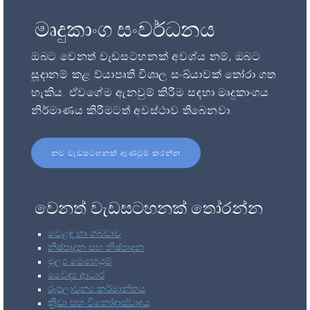
මෘදුකාංග සංවර්ධනය
ඔබට වෙනත් වැඩසටහනක් අවශ්ය නම්, ඔබට
සූදානම් කළ ව්යාපෘති විශාල සංඛ්යාවක් තෝරා ගත
හැකිය. ඒවගේම ඇනවුම් කිරීම සඳහා මෘදුකාංගය
නිර්මාණය කිරීමටත් අවස්ථාව තිබෙනවා.
නව වැඩසටහනක් ඇණවුම් කරන්න
වෙනත් වැඩසටහනක් තෝරන්න
වෙළඳ හා ගබඩාව
නිෂ්පාදන සහ නිෂ්පාදන
මූල්‍ය මෙහෙයුම්
වෛද්‍ය ආධාර
රූපලාවන්‍ය කර්මාන්තය
ක්‍රීඩා සහ විනෝදාස්වාදය