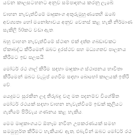
යවන කාලසටහනට අනුව සම්පාදනය කරනු ලැබේ.
වාහන නැවැත්වීමේ මෘදුකාංග අතුරුමුහුණතෙහි ඔබේ
අවශ්‍යතා හෝ මනෝභාවය අනුව වෙනස් කළ හැකි නිර්මාණ
සැකිලි 50කට වඩා ඇත.
බහු වාහන නැවැත්වීමේ ස්ථාන එක් දත්ත ගබඩාවකට
ඒකාබද්ධ කිරීමෙන් ඔබට දුරස්ථව සහ මධ්‍යගතව පාලනය
කිරීමට ඉඩ සලසයි.
මෝටර් රථ ගාල් කිරීම සඳහා මෘදුකාංග ස්ථාපනය භාවිතා
කිරීමෙන් ඔබට වැටුප් ගෙවීම සඳහා බොහෝ කාලයක් ඉතිරි
වේ.
යෙදුමට සුරකින ලද තීරුබදු වගු මත පදනම්ව විශේෂිත
මෝටර් රථයක් සඳහා වාහන නැවැත්වීමේ ඉඩක් කුලියට
ගැනීමේ පිරිවැය ගණනය කළ හැකිය.
මෙම මෘදුකාංගයට ඕනෑම නවීන උපකරණයක් සමඟ
සමමුහුර්ත කිරීමට හැකියාව ඇත, එබැවින් ඔබට මෝටර් රථ