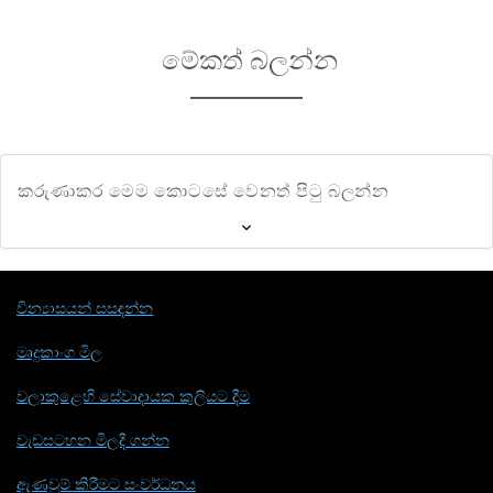
මේකත් බලන්න
කරුණාකර මෙම කොටසේ වෙනත් පිටු බලන්න
වින්‍යාසයන් සසඳන්න
මෘදුකාංග මිල
වලාකුළෙහි සේවාදායක කුලියට දීම
වැඩසටහන මිලදී ගන්න
ඇණවුම් කිරීමට සංවර්ධනය