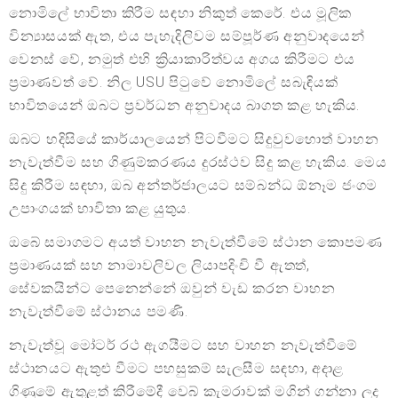
නොමිලේ භාවිතා කිරීම සඳහා නිකුත් කෙරේ. එය මූලික
වින්‍යාසයක් ඇත, එය පැහැදිලිවම සම්පූර්ණ අනුවාදයෙන්
වෙනස් වේ, නමුත් එහි ක්‍රියාකාරිත්වය අගය කිරීමට එය
ප්‍රමාණවත් වේ. නිල USU පිටුවේ නොමිලේ සබැඳියක්
භාවිතයෙන් ඔබට ප්‍රවර්ධන අනුවාදය බාගත කළ හැකිය.
ඔබට හදිසියේ කාර්යාලයෙන් පිටවීමට සිදුවුවහොත් වාහන
නැවැත්වීම සහ ගිණුම්කරණය දුරස්ථව සිදු කළ හැකිය. මෙය
සිදු කිරීම සඳහා, ඔබ අන්තර්ජාලයට සම්බන්ධ ඕනෑම ජංගම
උපාංගයක් භාවිතා කළ යුතුය.
ඔබේ සමාගමට අයත් වාහන නැවැත්වීමේ ස්ථාන කොපමණ
ප්‍රමාණයක් සහ නාමාවලිවල ලියාපදිංචි වී ඇතත්,
සේවකයින්ට පෙනෙන්නේ ඔවුන් වැඩ කරන වාහන
නැවැත්වීමේ ස්ථානය පමණි.
නැවැත්වූ මෝටර් රථ ඇගයීමට සහ වාහන නැවැත්වීමේ
ස්ථානයට ඇතුළු වීමට පහසුකම් සැලසීම සඳහා, අදාළ
ගිණුමේ ඇතුළත් කිරීමේදී වෙබ් කැමරාවක් මගින් ගන්නා ලද