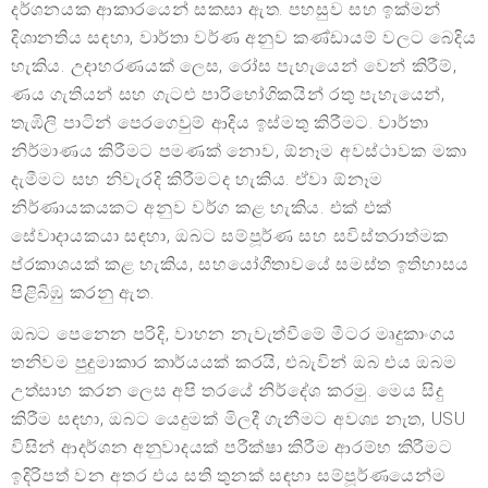
දර්ශනයක ආකාරයෙන් සකසා ඇත. පහසුව සහ ඉක්මන්
දිශානතිය සඳහා, වාර්තා වර්ණ අනුව කණ්ඩායම් වලට බෙදිය
හැකිය. උදාහරණයක් ලෙස, රෝස පැහැයෙන් වෙන් කිරීම්,
ණය ගැතියන් සහ ගැටළු පාරිභෝගිකයින් රතු පැහැයෙන්,
තැඹිලි පාටින් පෙරගෙවුම් ආදිය ඉස්මතු කිරීමට. වාර්තා
නිර්මාණය කිරීමට පමණක් නොව, ඕනෑම අවස්ථාවක මකා
දැමීමට සහ නිවැරදි කිරීමටද හැකිය. ඒවා ඕනෑම
නිර්ණායකයකට අනුව වර්ග කළ හැකිය. එක් එක්
සේවාදායකයා සඳහා, ඔබට සම්පූර්ණ සහ සවිස්තරාත්මක
ප්රකාශයක් කළ හැකිය, සහයෝගීතාවයේ සමස්ත ඉතිහාසය
පිළිබිඹු කරනු ඇත.
ඔබට පෙනෙන පරිදි, වාහන නැවැත්වීමේ මීටර මෘදුකාංගය
තනිවම පුදුමාකාර කාර්යයක් කරයි, එබැවින් ඔබ එය ඔබම
උත්සාහ කරන ලෙස අපි තරයේ නිර්දේශ කරමු. මෙය සිදු
කිරීම සඳහා, ඔබට යෙදුමක් මිලදී ගැනීමට අවශ්‍ය නැත, USU
විසින් ආදර්ශන අනුවාදයක් පරීක්ෂා කිරීම ආරම්භ කිරීමට
ඉදිරිපත් වන අතර එය සති තුනක් සඳහා සම්පූර්ණයෙන්ම