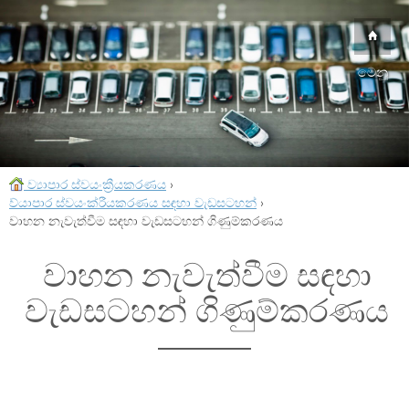
මෙනු
ව්‍යාපාර ස්වයංක්‍රීයකරණය
›
ව්යාපාර ස්වයංක්රීයකරණය සඳහා වැඩසටහන්
›
වාහන නැවැත්වීම සඳහා වැඩසටහන් ගිණුම්කරණය
වාහන නැවැත්වීම සඳහා
වැඩසටහන් ගිණුම්කරණය