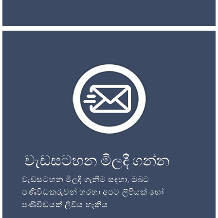
වැඩසටහන මිලදී ගන්න
වැඩසටහන මිලදී ගැනීම සඳහා, ඔබට
පණිවිඩකරුවන් හරහා අපට ලිපියක් හෝ
පණිවිඩයක් ලිවිය හැකිය