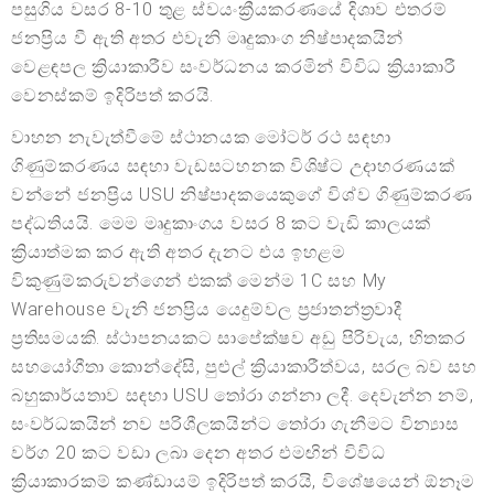
පසුගිය වසර 8-10 තුළ ස්වයංක්‍රීයකරණයේ දිශාව එතරම්
ජනප්‍රිය වී ඇති අතර එවැනි මෘදුකාංග නිෂ්පාදකයින්
වෙළඳපල ක්‍රියාකාරීව සංවර්ධනය කරමින් විවිධ ක්‍රියාකාරී
වෙනස්කම් ඉදිරිපත් කරයි.
වාහන නැවැත්වීමේ ස්ථානයක මෝටර් රථ සඳහා
ගිණුම්කරණය සඳහා වැඩසටහනක විශිෂ්ට උදාහරණයක්
වන්නේ ජනප්‍රිය USU නිෂ්පාදකයෙකුගේ විශ්ව ගිණුම්කරණ
පද්ධතියයි. මෙම මෘදුකාංගය වසර 8 කට වැඩි කාලයක්
ක්‍රියාත්මක කර ඇති අතර දැනට එය ඉහළම
විකුණුම්කරුවන්ගෙන් එකක් මෙන්ම 1C සහ My
Warehouse වැනි ජනප්‍රිය යෙදුම්වල ප්‍රජාතන්ත්‍රවාදී
ප්‍රතිසමයකි. ස්ථාපනයකට සාපේක්ෂව අඩු පිරිවැය, හිතකර
සහයෝගීතා කොන්දේසි, පුළුල් ක්‍රියාකාරීත්වය, සරල බව සහ
බහුකාර්යතාව සඳහා USU තෝරා ගන්නා ලදී. දෙවැන්න නම්,
සංවර්ධකයින් නව පරිශීලකයින්ට තෝරා ගැනීමට වින්‍යාස
වර්ග 20 කට වඩා ලබා දෙන අතර එමඟින් විවිධ
ක්‍රියාකාරකම් කණ්ඩායම් ඉදිරිපත් කරයි, විශේෂයෙන් ඕනෑම