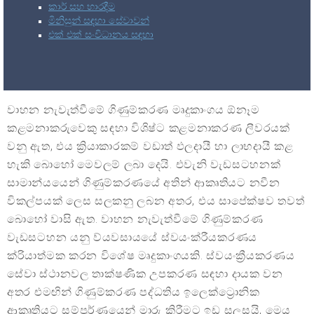
කාර් සහ භාරදීම
මිනිසුන් සඳහා සේවාවන්
එක් එක් සංවිධානය සඳහා
වාහන නැවැත්වීමේ ගිණුම්කරණ මෘදුකාංගය ඕනෑම
කළමනාකරුවෙකු සඳහා විශිෂ්ට කළමනාකරණ ලීවරයක්
වනු ඇත, එය ක්‍රියාකාරකම් වඩාත් ඵලදායී හා ලාභදායී කළ
හැකි බොහෝ මෙවලම් ලබා දෙයි. එවැනි වැඩසටහනක්
සාමාන්යයෙන් ගිණුම්කරණයේ අතින් ආකෘතියට නවීන
විකල්පයක් ලෙස සලකනු ලබන අතර, එය සාපේක්ෂව තවත්
බොහෝ වාසි ඇත. වාහන නැවැත්වීමේ ගිණුම්කරණ
වැඩසටහන යනු ව්යවසායයේ ස්වයංක්රීයකරණය
ක්රියාත්මක කරන විශේෂ මෘදුකාංගයකි. ස්වයංක්‍රීයකරණය
සේවා ස්ථානවල තාක්ෂණික උපකරණ සඳහා දායක වන
අතර එමඟින් ගිණුම්කරණ පද්ධතිය ඉලෙක්ට්‍රොනික
ආකෘතියට සම්පූර්ණයෙන් මාරු කිරීමට ඉඩ සලසයි, මෙය