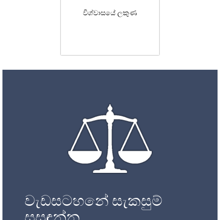
විශ්වාසයේ ලකුණ
වැඩසටහනේ සැකසුම්
සසඳන්න