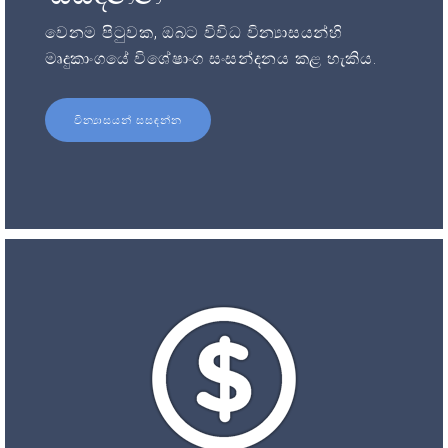
වෙනම පිටුවක, ඔබට විවිධ වින්‍යාසයන්හි
මෘදුකාංගයේ විශේෂාංග සංසන්දනය කළ හැකිය.
වින්‍යාසයන් සසඳන්න