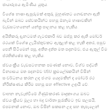
ඡායාරූපය ඇමිණිය යුතුය.
විශේෂ භාෂා ඇසුරුමක් අතුරු මුහුණතට ගොඩනගා ඇති
බැවින් ඔබට සේවකයින්ට පහසු ඕනෑම භාෂාවකින්
වැඩසටහනෙන් යන්ත්‍ර පාලනය කළ හැකිය.
අයිතිකරු දැනටමත් ගැටළුකාරී බව ඔප්පු කර ඇති මෝටර්
රථයක් විශේෂ ලැයිස්තුවකට ඇතුළත් කළ හැකි අතර, පසුව
පෙනී සිටීමෙන් පසු, අතීත දත්ත මත පදනම්ව, එය ඇතුල් වීම
ප්රතික්ෂේප කළ හැකිය.
ස්වයංක්‍රීය වැඩසටහනක පමණක් නොව, විශ්ව පද්ධති
වින්‍යාසය මත පදනම්ව USU ක්‍රමලේඛකයින් විසින්
සංවර්ධනය කරන ලද ජංගම යෙදුමකින් ද මෝටර් රථ
නිරීක්ෂණය කිරීම පහසු සහ effective ලදායී වේ.
වාහන නැවැත්වීමේ ගිණුම්කරණ මෘදුකාංගය ඔබට
ස්වයංක්‍රීයව මූල්‍ය හා බදු වාර්තා සුරැකීමට ඉඩ සලසයි,
එපමනක් නොව, ඔබ විසින් සකසන ලද සහ තැපෑලෙන්