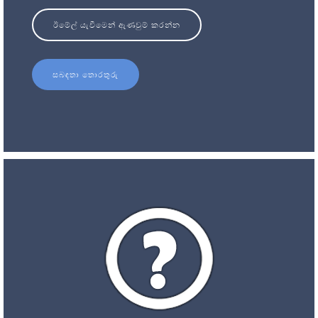
ඊමේල් යැවීමෙන් ඇණවුම් කරන්න
සබඳතා තොරතුරු