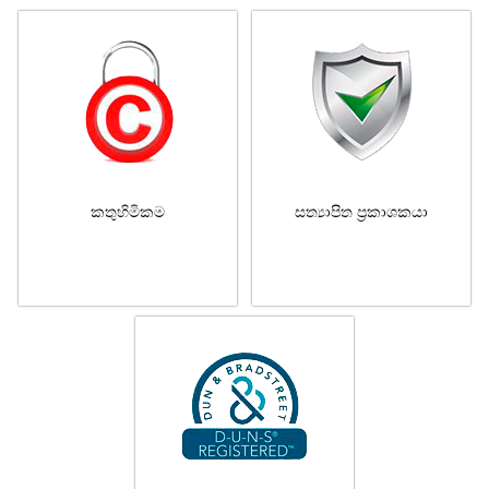
කතුහිමිකම
සත්‍යාපිත ප්‍රකාශකයා