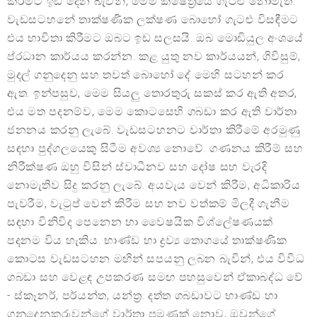
කිරීමට ඉඩ දෙන බැවින්, මෙම ක්ෂේත්‍රයේ ගැටළු නොමැත.
වැඩසටහනේ තාක්ෂණික ලක්ෂණ බොහෝ ගැටළු විසඳීමට
එය භාවිතා කිරීමට ඔබට ඉඩ සලසයි. ඔබ මොඩියුල අංශයේ
ප්රධාන කාර්යය කරන්න. කළ යුතු නව කාර්යයන්, ගිවිසුම්,
මුදල් ගනුදෙනු සහ තවත් බොහෝ දේ මෙහි සටහන් කර
ඇත. ඉන්පසුව, මෙම සියලු තොරතුරු සකස් කර ඇති අතර,
එය මත පදනම්ව, මෙම කොටසෙහි ගබඩා කර ඇති වාර්තා
ජනනය කරනු ලැබේ. වැඩසටහනට වාර්තා කිරීමේ අරමුණු
සඳහා පුද්ගලයෙකු සිටීම අවශ්‍ය නොවේ. ගණනය කිරීම් සහ
නිරීක්ෂණ ඔහු විසින් ස්වාධීනව සහ දෝෂ සහ වැරදි
නොමැතිව සිදු කරනු ලැබේ. අයවැය වෙන් කිරීම, අධිකාරිය
පැවරීම, වැටුප් වෙන් කිරීම සහ නව වත්කම් මිලදී ගැනීම
සඳහා විනිවිද පෙනෙන හා වෛෂයික විශ්ලේෂණයක්
පදනම විය හැකිය. භාණ්ඩ හා ද්‍රව්‍ය තොගයේ තාක්ෂණික
කොටස වැඩසටහන මඟින් සපයනු ලබන බැවින්, එය විවිධ
ගබඩා සහ වෙළඳ උපකරණ සමඟ පහසුවෙන් ඒකාබද්ධ වේ
- ස්කෑනර්, පර්යන්ත, යන්ත්‍ර. දත්ත ගබඩාවට භාණ්ඩ හා
ගනුදෙනුකරුවන්ගේ වාර්තා පමණක් නොව, ඔවුන්ගේ