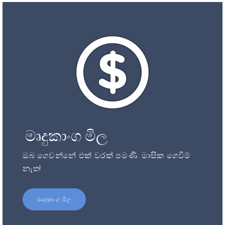
මෘදුකාංග මිල
ඔබ ගෙවන්නේ එක් වරක් පමණි. මාසික ගෙවීම්
නැත!
මෘදුකාංග මිල