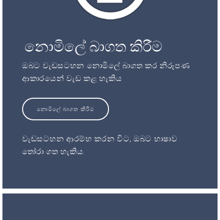
නොමිලේ බාගත කිරීම
ඔබට වැඩසටහන නොමිලේ බාගත කර නිරූපණ
ආකාරයෙන් වැඩ කළ හැකිය
නොමිලේ බාගත කිරීම
වැඩසටහන ආරම්භ කරන විට, ඔබට භාෂාව
තෝරා ගත හැකිය.