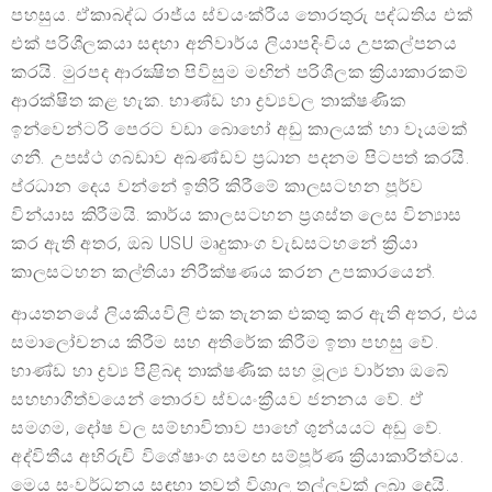
පහසුය. ඒකාබද්ධ රාජ්ය ස්වයංක්රීය තොරතුරු පද්ධතිය එක්
එක් පරිශීලකයා සඳහා අනිවාර්ය ලියාපදිංචිය උපකල්පනය
කරයි. මුරපද ආරක්‍ෂිත පිවිසුම මඟින් පරිශීලක ක්‍රියාකාරකම්
ආරක්ෂිත කළ හැක. භාණ්ඩ හා ද්‍රව්‍යවල තාක්ෂණික
ඉන්වෙන්ටරි පෙරට වඩා බොහෝ අඩු කාලයක් හා වෑයමක්
ගනී. උපස්ථ ගබඩාව අඛණ්ඩව ප්‍රධාන පදනම පිටපත් කරයි.
ප්රධාන දෙය වන්නේ ඉතිරි කිරීමේ කාලසටහන පූර්ව
වින්යාස කිරීමයි. කාර්ය කාලසටහන ප්‍රශස්ත ලෙස වින්‍යාස
කර ඇති අතර, ඔබ USU මෘදුකාංග වැඩසටහනේ ක්‍රියා
කාලසටහන කල්තියා නිරීක්ෂණය කරන උපකාරයෙන්.
ආයතනයේ ලියකියවිලි එක තැනක එකතු කර ඇති අතර, එය
සමාලෝචනය කිරීම සහ අතිරේක කිරීම ඉතා පහසු වේ.
භාණ්ඩ හා ද්‍රව්‍ය පිළිබඳ තාක්ෂණික සහ මූල්‍ය වාර්තා ඔබේ
සහභාගීත්වයෙන් තොරව ස්වයංක්‍රීයව ජනනය වේ. ඒ
සමගම, දෝෂ වල සම්භාවිතාව පාහේ ශුන්යයට අඩු වේ.
අද්විතීය අභිරුචි විශේෂාංග සමඟ සම්පූර්ණ ක්‍රියාකාරිත්වය.
මෙය සංවර්ධනය සඳහා තවත් විශාල තල්ලුවක් ලබා දෙයි.