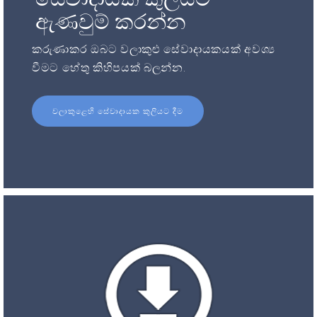
ඇණවුම් කරන්න
කරුණාකර ඔබට වලාකුළු සේවාදායකයක් අවශ්‍ය
වීමට හේතු කිහිපයක් බලන්න.
වලාකුළෙහි සේවාදායක කුලියට දීම