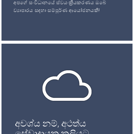
අපගේ සංවිධානයේ ස්වයංක්‍රීයකරණය ඔබේ
ව්‍යාපාරය සඳහා සම්පූර්ණ ආයෝජනයකි!
අවශ්ය නම්, අථත්ය
සේවාදායක කුලියට