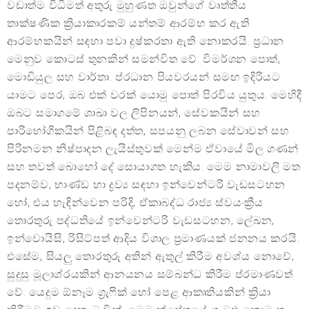
වඩාත්ම විධිමත් අතුරු මුහුණත ඔවුන්ගේ වෘත්තීය
තාක්ෂණික ක්‍රියාකාරකම් යන්තම් ආරම්භ කර ඇති
ආරම්භකයින් සඳහා පවා දුෂ්කරතා ඇති නොකරයි. ප්‍රධාන
මෙනුව කොටස් තුනකින් සමන්විත වේ: විමර්ශන පොත්,
මොඩියුල සහ වාර්තා. ප්රධාන පියවරයන් සමඟ ඉදිරියට
යාමට පෙර, ඔබ එක් වරක් යොමු පොත් පිරවිය යුතුය. මෙහිදී
ඔබට සමාගමේ ශාඛා වල ලිපිනයන්, සේවකයින් සහ
පාරිභෝගිකයින් පිළිබඳ දත්ත, සපයනු ලබන සේවාවන් සහ
පිරිනමන නිෂ්පාදන ලැයිස්තුවක් මෙන්ම ඒවායේ මිල ගණන්
සහ තවත් බොහෝ දේ සොයාගත හැකිය. මෙම නාමාවලි මත
පදනම්ව, භාණ්ඩ හා ද්‍රව්‍ය සඳහා ඉන්වෙන්ටරි වැඩසටහන
හෝ, එය හැඳින්වෙන පරිදි, ඒකාබද්ධ රාජ්‍ය ස්වයංක්‍රීය
තොරතුරු පද්ධතියේ ඉන්වෙන්ටරි වැඩසටහන, ලේඛන,
ඉන්වොයිසි, රිසිට්පත් ආදිය විශාල ප්‍රමාණයක් ජනනය කරයි.
එසේම, සියලු තොරතුරු අතින් ඇතුල් කිරීම අවශ්ය නොවේ,
සුදුසු මූලාශ්රයකින් ආනයනය සම්බන්ධ කිරීම ප්රමාණවත්
වේ. යෙදුම ඕනෑම ග්‍රැෆික් හෝ පෙළ ආකෘතියකින් ක්‍රියා