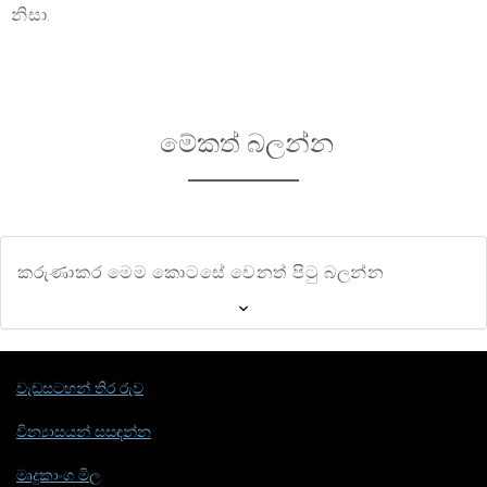
නිසා.
මේකත් බලන්න
කරුණාකර මෙම කොටසේ වෙනත් පිටු බලන්න
වැඩසටහන් තිර රුව
වින්‍යාසයන් සසඳන්න
මෘදුකාංග මිල