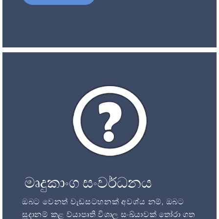
මෘදුකාංග සංවර්ධනය
ඔබට වෙනත් වැඩසටහනක් අවශ්ය නම්, ඔබට
සූදානම් කළ ව්යාපෘති විශාල සංඛ්යාවක් තෝරා ගත