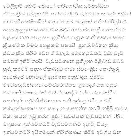
ටෙලිග්‍රාම් බොට් බොහෝ පාරිභෝගික සම්බන්ධතා
ස්වයංක්‍රීයව සිදු කරයි. ඉන්වෙන්ටරි වැඩසටහන සේවකයින්
සහ පාරිභෝගිකයින් සඳහා ජංගම යෙදුමක් මගින් පරිපූර්ණ
ලෙස අනුපූරකය වේ. ඒකාබද්ධ රාජ්‍ය ස්වයංක්‍රීය තොරතුරු
වැඩසටහන පෙළ සහ ග්‍රැෆික් ගොනු ආකෘති දෙකම සමඟ
ක්‍රියාත්මක වීමට පහසුකම් සපයයි. පුනරාවර්තන ක්‍රියා
ස්වයංක්‍රීය කිරීම වෙනත් ඕනෑම මෙහෙයුමකට වඩා වැඩි
සම්පත් ඉතිරි කරයි. වැඩසටහනේ ප්‍රතිලාභ පිළිබඳව ඔබව
හුරු කරවීම සඳහා ඒකාබද්ධ රාජ්‍ය ස්වයංක්‍රීය තොරතුරු
පද්ධතියේ නොමිලේ ආදර්ශන අනුවාදය. ප්රමුඛ
විශේෂඥයින්ගෙන් සවිස්තරාත්මක උපදෙස් සහ පසුව
ව්යාපෘති සහාය. එක් එක් ඒකාබද්ධ රාජ්ය ස්වයංක්රීය
තොරතුරු පද්ධති ස්ථාපනය තනි පුද්ගල චරිතය එහි
කාර්යක්ෂමතාව සහ සංචලනය සහතික කරයි. හදිසි කාර්ය
විකල්පයන් ඉටු කරන පුළුල් පරාසයක වැඩසටහන්. USU
මෘදුකාංග ඉන්වෙන්ටරි වැඩසටහනට අනුව, සියලු
ඉන්වෙන්ටරි අයිතමයන් නිරීක්ෂණය කිරීම අවශ්ය වන