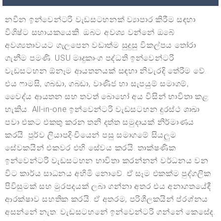
නවීන ඉන්වෙන්ටරි වැඩසටහනක් ව්‍යාපාර කිරීම සඳහා
විශිෂ්ට සහායකයෙකි. ඔබට අවශ්‍ය වන්නේ ඔබේ
අවශ්‍යතාවයට ගැලපෙන වඩාත්ම සුදුසු විකල්පය තෝරා
ගැනීම පමණි. USU මෘදුකාංග පද්ධති ඉන්වෙන්ටරි
වැඩසටහන ඕනෑම ආයතනයක් සඳහා නිවැරදි තේරීම වේ.
එය ෆාමසි, ගබඩා, ගබඩා, වාණිජ හා සැපයුම් සමාගම්,
වෛද්ය ආයතන සහ තවත් බොහෝ අය විසින් භාවිතා කළ
හැකිය. All-in-one ඉන්වෙන්ටරි වැඩසටහන දුරස්ථ ශාඛා
පවා එකට එකතු කරන තනි දත්ත සමුදායක් නිර්මාණය
කරයි. පූර්ව ලියාපදිංචියෙන් පසු සමාගමේ සියලුම
සේවකයින් එකවර එහි සේවය කරයි. තාක්ෂණික
ඉන්වෙන්ටරි වැඩසටහන භාවිතා කරන්නන් වර්ධනය වන
විට කාර්ය සාධනය අහිමි නොවේ. ඒ සෑම එකක්ම පුද්ගලික
පිවිසුමක් සහ මුරපදයක් ලබා ගන්නා අතර එය අනාගතයේදී
ආරක්ෂාව සහතික කරයි. ඒ අතරම, පරිශීලකයින් ප්රශ්නය
අසන්නේ නැත: වැඩසටහනේ ඉන්වෙන්ටරි ගන්නේ කෙසේද.