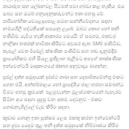
ඡායාරූප සහ ලේඛනවල පිටපත් පවා ගබඩා කළ හැකිය. එය
ඔබට සහ ඔබේ ගනුදෙනුකරුවන්ට ඉතා පහසු වේ.
පාරිභෝගික වෙළෙඳපොළ සමඟ සන්නිවේදනය සඳහා
නම්යශීලී පද්ධතියක් සපයනු ලැබේ. ඔබට තොග හෝ තනි
පණිවිඩ යැවිය හැකි ආකාරය මෙයයි. ඒ සමගම, එකවර
නාලිකා හතරක් භාවිතා කිරීමට අවසර ඇත: SMS පණිවිඩ,
තැපැල් වෙත ඊමේල්, ක්ෂණික පණිවිඩ සහ හඬ දැනුම්දීම්.
ප්‍රායෝගිකව එහි සියලු ප්‍රතිලාභ බැලීමට අපගේ තාක්ෂණික
ඉන්වෙන්ටරි මෘදුකාංගයේ demo අනුවාදය බාගන්න.
පුළුල් දත්ත සමුදායක් දුරස්ථ ශාඛා සහ දෙපාර්තමේන්තු එකට
ගෙන එයි. අන්තර්ජාලය හෝ ප්‍රාදේශීය ජාල හරහා සම්බන්ධ
වීමට පහසු ක්‍රමයක්. පළමුවැන්න මූලස්ථානයෙන් බැහැරව
සිටින අය සඳහා සුදුසු වන අතර, දෙවනුව - එකම
ගොඩනැගිල්ලේ වැඩ කිරීම සඳහා.
කුඩාම ගොනු ඉතා සූක්ෂම ලෙස එකතු කරන ඉන්වෙන්ටරි
සහ ද්‍රව්‍ය යෙදුම තුළ තනි දත්ත සමුදායක් නිර්මාණය කිරීම