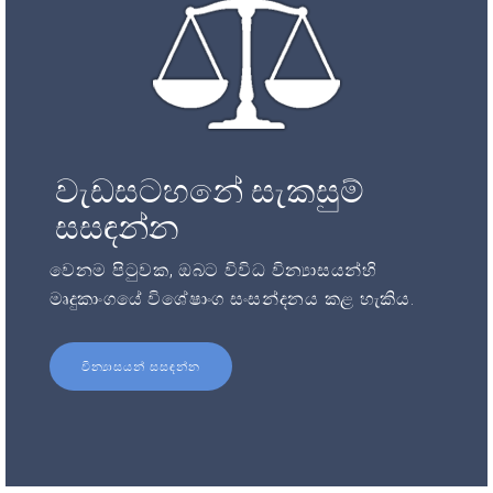
වැඩසටහනේ සැකසුම්
සසඳන්න
වෙනම පිටුවක, ඔබට විවිධ වින්‍යාසයන්හි
මෘදුකාංගයේ විශේෂාංග සංසන්දනය කළ හැකිය.
වින්‍යාසයන් සසඳන්න