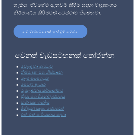
හැකිය. ඒවගේම ඇනවුම් කිරීම සඳහා මෘදුකාංගය
නිර්මාණය කිරීමටත් අවස්ථාව තිබෙනවා.
නව වැඩසටහනක් ඇණවුම් කරන්න
වෙනත් වැඩසටහනක් තෝරන්න
වෙළඳ හා ගබඩාව
නිෂ්පාදන සහ නිෂ්පාදන
මූල්‍ය මෙහෙයුම්
වෛද්‍ය ආධාර
රූපලාවන්‍ය කර්මාන්තය
ක්‍රීඩා සහ විනෝදාස්වාදය
කාර් සහ භාරදීම
මිනිසුන් සඳහා සේවාවන්
එක් එක් සංවිධානය සඳහා