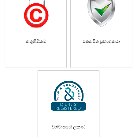
කතුහිමිකම
සත්‍යාපිත ප්‍රකාශකයා
විශ්වාසයේ ලකුණ