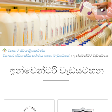
මෙනු
ව්‍යාපාර ස්වයංක්‍රීයකරණය
›
ව්යාපාර ස්වයංක්රීයකරණය සඳහා වැඩසටහන්
›
ඉන්වෙන්ටරි වැඩසටහන
ඉන්වෙන්ටරි වැඩසටහන