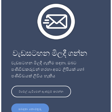
වැඩසටහන මිලදී ගන්න
වැඩසටහන මිලදී ගැනීම සඳහා, ඔබට
පණිවිඩකරුවන් හරහා අපට ලිපියක් හෝ
පණිවිඩයක් ලිවිය හැකිය
ඊමේල් යැවීමෙන් ඇණවුම් කරන්න
සබඳතා තොරතුරු