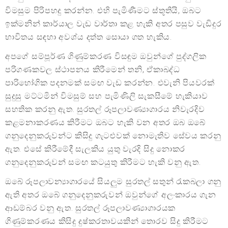
විමසුම පිරිපහදු කරන්න. එහි පැමිණීමට ස්තූතියි, ඔබට
ඉක්මනින් කාර්යාල වැඩ වාර්තා කළ හැකි අතර පසුව වැඩිදුර
භාවිතය සඳහා අවශ්ය දත්ත සොයා ගත හැකිය.
අපගේ සම්පූර්ණ ගිණුම්කරණ විසඳුම ඔවුන්ගේ පුද්ගලික
පරිගණකවල ස්ථාපනය කිරීමෙන් තනි, ඒකාබද්ධ
පාරිභෝගික පදනමක් සමඟ වැඩ කරන්න. එවැනි පියවරක්
සුදුසු මට්ටමින් විමසුම් සහ පැමිණිලි සැකසීමේ හැකියාව
සහතික කරනු ඇත. සුරතල් රූපලාවණ්‍යාගාරය නිවැරදිව
කළමනාකරණය කිරීමට ඔබට හැකි වන අතර ඔබ ඔබේ
ගනුදෙනුකරුවන්ට කිසිදු ගැටළුවක් නොමැතිව සේවය කරනු
ඇත. එසේ කිරීමේදී සැලකිය යුතු වැරදි සිදු නොකර
ගනුදෙනුකරුවන් සමඟ කටයුතු කිරීමට හැකි වනු ඇත.
ඔබේ රූපලාවන්‍යාගාරයේ සියලුම සුරතල් සතුන් රැකබලා ගනු
ඇති අතර ඔබේ ගනුදෙනුකරුවන් ඔවුන්ගේ අලංකාරය ගැන
ආඩම්බර වනු ඇත. සුරතල් රූපලාවණ්‍යාගාරයක
ගිණුම්කරණය කිසිදු දුෂ්කරතාවයකින් තොරව සිදු කිරීමට