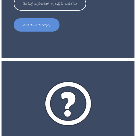
ඊමේල් යැවීමෙන් ඇණවුම් කරන්න
සබඳතා තොරතුරු