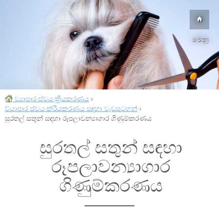
මෙනු
ව්‍යාපාර ස්වයංක්‍රීයකරණය
›
ව්යාපාර ස්වයංක්රීයකරණය සඳහා වැඩසටහන්
›
සුරතල් සතුන් සඳහා රූපලාවන්‍යාගාර ගිණුම්කරණය
සුරතල් සතුන් සඳහා
රූපලාවන්‍යාගාර
ගිණුම්කරණය