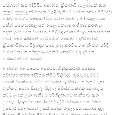
ඔවුන්ගේ ඇස් ඉදිරිපිට ආසන්න ක්‍රියාකාරී සැලැස්මක් ඇත.
නුහුරු නුපුරුදු නිෂ්පාදන මිලදී ගැනීමේ යෝග්‍යතාවය පිළිබඳව
පරිශීලකයින්ට බොහෝ විට ප්‍රශ්න තිබේ. USU මෘදුකාංගය
මඟින් ඔබේ සුරතලාගේ රූපලාවන්‍යාගාර ගිණුම්කරණය
සඳහා ලබා දෙන විශේෂාංග පිළිබඳ අවශ්‍ය සියලු දත්ත සපයන
අතර, ඔබට කිසිවක් ගෙවීමකින් තොරව ගිණුම්කරණ
ක්‍රියාකාරිත්වය පිළිබඳව ඔබව හුරු කරවීමට හැකි වන පරිදි
වැඩසටහනේ සම්පූර්ණයෙන්ම නොමිලේ ආදර්ශන
සංස්කරණයක් සපයයි!
ආදර්ශන අනුවාදයට අමතරව, ගිණුම්කරණ යෙදුමේ
සවිස්තරාත්මක ඉදිරිපත් කිරීම පිළිබඳව හුරුපුරුදු වීමට,
අපගේ විශේෂඥයින්ගෙන් ප්‍රශ්න ඇසීමට සහ ඔහුට දැන
ගැනීමට අවශ්‍ය සියල්ල පිළිබඳ සවිස්තරාත්මක තොරතුරු
කට්ටලයක් ලබා ගැනීමට පරිශීලකයාට හැකියාව ඇත.
සුරතල් රූපලාවන්‍යාගාරයක ගිණුම්කරණය සඳහා ඔබට
උපකාර වන අපගේ උසස් යෙදුම, රූපලාවන්‍යාගාරය තුළ