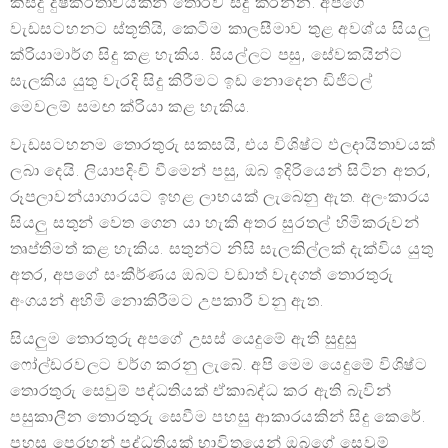
කිසිදු දුෂ්කරතාවයකින් තොරව සිදු කරන්න. අපගේ
වැඩසටහනට ස්තූතියි, කෙටිම කාලසීමාව තුළ අවශ්ය සියලු
ක්රියාමාර්ග සිදු කළ හැකිය. සියල්ලට පසු, සේවකයින්ට
සැලකිය යුතු වැරදි සිදු කිරීමට ඉඩ නොදෙන ඩිජිටල්
මෙවලම් සමඟ ක්රියා කළ හැකිය.
වැඩසටහනම තොරතුරු සකසයි, එය විශිෂ්ට ඵලදායිතාවයක්
ලබා දෙයි. ලියාපදිංචි වීමෙන් පසු, ඔබ ඉදිරියෙන් සිටින අතර,
රූපලාවන්යාගාරයට ඉහළ ලාභයක් ලැබෙනු ඇත. අලංකාරය
සියලු සතුන් වෙත ගෙන යා හැකි අතර සුරතල් හිමිකරුවන්
තෘප්තිමත් කළ හැකිය. සතුන්ට නිසි සැලකිල්ලක් දැක්විය යුතු
අතර, අපගේ සංකීර්ණය ඔබට වඩාත් වැදගත් තොරතුරු
අංගයන් අහිමි නොකිරීමට උපකාරී වනු ඇත.
සියලුම තොරතුරු අපගේ උසස් යෙදුමේ ඇති සුදුසු
ෆෝල්ඩරවලට වර්ග කරනු ලැබේ. අපි මෙම යෙදුමේ විශිෂ්ට
තොරතුරු සෙවුම් පද්ධතියක් ඒකාබද්ධ කර ඇති බැවින්
පසුකාලීන තොරතුරු සෙවීම පහසු ආකාරයකින් සිදු කෙරේ.
පහසු පෙරහන් පද්ධතියක් භාවිතයෙන් ඔබගේ සෙවුම්