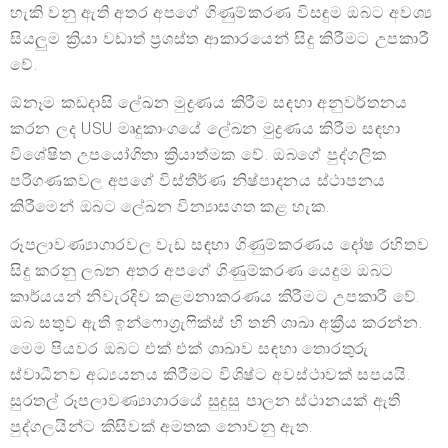
හැකි වනු ඇති අතර අපගේ ගිණුම්කරණ විසඳුම ඔබට අවශ්‍ය
සියලුම ක්‍රියා වඩාත් ප්‍රශස්ත ආකාරයෙන් සිදු කිරීමට උපකාරී
වේ.
ඕනෑම කඩදාසි ලේඛන මුද්‍රණය කිරීම සඳහා අනුවර්තනය
කරන ලද USU මෘදුකාංගයේ ලේඛන මුද්‍රණය කිරීම සඳහා
විශේෂිත උපයෝගිතා ක්‍රියාත්මක වේ. ඔබගේ පුද්ගලික
පරිගණකවල අපගේ විස්තීර්ණ නිෂ්පාදනය ස්ථාපනය
කිරීමෙන් ඔබට ලේඛන වින්‍යාසගත කළ හැක.
රූපලාවණ්‍යාගාරවල වැඩ සඳහා ගිණුම්කරණය දෝෂ රහිතව
සිදු කරනු ලබන අතර අපගේ ගිණුම්කරණ යෙදුම ඔබට
කාර්යයන් නිවැරදිව කළමනාකරණය කිරීමට උපකාරී වේ.
ඔබ සතුව ඇති ඉන්ෆොග්‍රැෆික්ස් හි තනි ශාඛා අක්‍රීය කරන්න.
මෙම පියවර ඔබට එක් එක් ශාඛාව සඳහා තොරතුරු
ස්වාධීනව අධ්‍යයනය කිරීමට විශිෂ්ට අවස්ථාවක් සපයයි.
සුරතල් රූපලාවණ්‍යාගාරයේ සුදුසු පාලන ස්ථානයක් ඇති
පුද්ගලයින්ට කිසිවක් අමතක නොවනු ඇත.