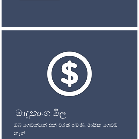
මෘදුකාංග මිල
ඔබ ගෙවන්නේ එක් වරක් පමණි. මාසික ගෙවීම්
නැත!