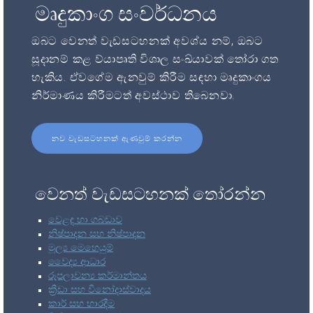
මෘදුකාංග සංවර්ධනය
ඔබට වෙනත් වැඩසටහනක් අවශ්ය නම්, ඔබට
සූදානම් කළ ව්යාපෘති විශාල සංඛ්යාවක් තෝරා ගත
හැකිය. ඒවගේම ඇනවුම් කිරීම සඳහා මෘදුකාංගය
නිර්මාණය කිරීමටත් අවස්ථාව තිබෙනවා.
නව වැඩසටහනක් ඇණවුම් කරන්න
වෙනත් වැඩසටහනක් තෝරන්න
වෙළඳ හා ගබඩාව
නිෂ්පාදන සහ නිෂ්පාදන
මූල්‍ය මෙහෙයුම්
වෛද්‍ය ආධාර
රූපලාවන්‍ය කර්මාන්තය
ක්‍රීඩා සහ විනෝදාස්වාදය
කාර් සහ භාරදීම