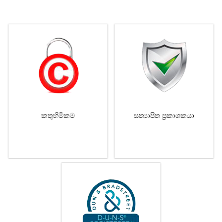
කතුහිමිකම
සත්‍යාපිත ප්‍රකාශකයා