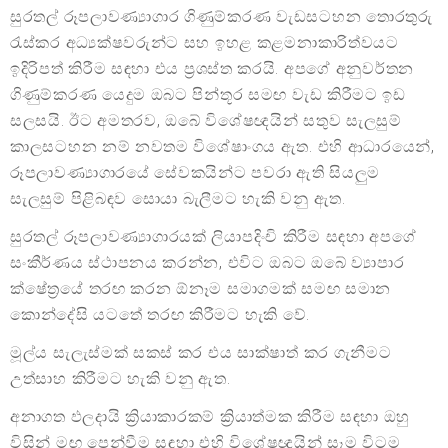
සුරතල් රූපලාවණ්‍යාගාර ගිණුම්කරණ වැඩසටහන තොරතුරු
රැස්කර අධ්‍යක්ෂවරුන්ට සහ ඉහළ කළමනාකාරිත්වයට
ඉදිරිපත් කිරීම සඳහා එය ප්‍රශස්ත කරයි. අපගේ අනුවර්තන
ගිණුම්කරණ යෙදුම ඔබට පින්තූර සමඟ වැඩ කිරීමට ඉඩ
සලසයි. ඊට අමතරව, ඔබේ විශේෂඥයින් සතුව සැලසුම්
කාලසටහන නම් නවතම විශේෂාංගය ඇත. එහි ආධාරයෙන්,
රූපලාවණ්‍යාගාරයේ සේවකයින්ට පවරා ඇති සියලුම
සැලසුම් පිළිබඳව සොයා බැලීමට හැකි වනු ඇත.
සුරතල් රූපලාවණ්‍යාගාරයක් ලියාපදිංචි කිරීම සඳහා අපගේ
සංකීර්ණය ස්ථාපනය කරන්න, එවිට ඔබට ඔබේ ව්‍යාපාර
ක්ෂේත්‍රයේ තරඟ කරන ඕනෑම සමාගමක් සමඟ සමාන
කොන්දේසි යටතේ තරඟ කිරීමට හැකි වේ.
මූල්ය සැලැස්මක් සකස් කර එය සාක්ෂාත් කර ගැනීමට
උත්සාහ කිරීමට හැකි වනු ඇත.
අනාගත ඵලදායි ක්‍රියාකාරකම් ක්‍රියාත්මක කිරීම සඳහා ඔහු
විසින් මඟ පෙන්වීම සඳහා එහි විශේෂඥයින් සෑම විටම