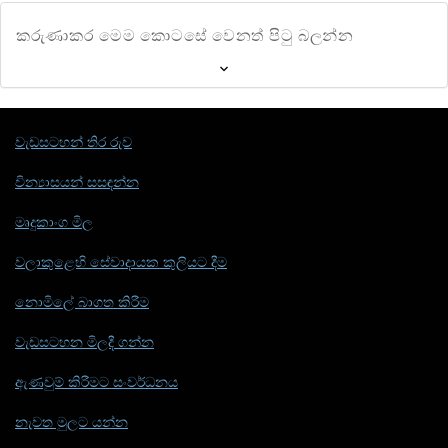
කරුණාකර මෙම කොටසේ වෙනත් පිටු බලන්න
වැඩසටහන් තිර රුව
වින්‍යාසයන් සසඳන්න
මෘදුකාංග මිල
වලාකුළෙහි සේවාදායක කුලියට දීම
නොමිලේ බාගත කිරීම
වැඩසටහන මිලදී ගන්න
ඇණවුම් කිරීමට සංවර්ධනය
නැවත මුලට යන්න