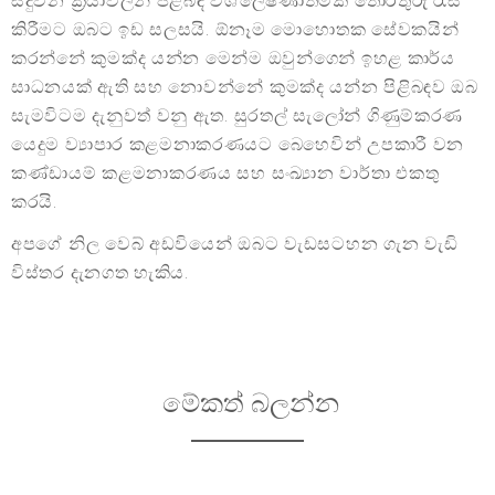
සිදුවන ක්‍රියාවලීන් පිළිබඳ විශ්ලේෂණාත්මක තොරතුරු රැස්
කිරීමට ඔබට ඉඩ සලසයි. ඕනෑම මොහොතක සේවකයින්
කරන්නේ කුමක්ද යන්න මෙන්ම ඔවුන්ගෙන් ඉහළ කාර්ය
සාධනයක් ඇති සහ නොවන්නේ කුමක්ද යන්න පිළිබඳව ඔබ
සැමවිටම දැනුවත් වනු ඇත. සුරතල් සැලෝන් ගිණුම්කරණ
යෙදුම ව්‍යාපාර කළමනාකරණයට බෙහෙවින් උපකාරී වන
කණ්ඩායම් කළමනාකරණය සහ සංඛ්‍යාන වාර්තා එකතු
කරයි.
අපගේ නිල වෙබ් අඩවියෙන් ඔබට වැඩසටහන ගැන වැඩි
විස්තර දැනගත හැකිය.
මේකත් බලන්න