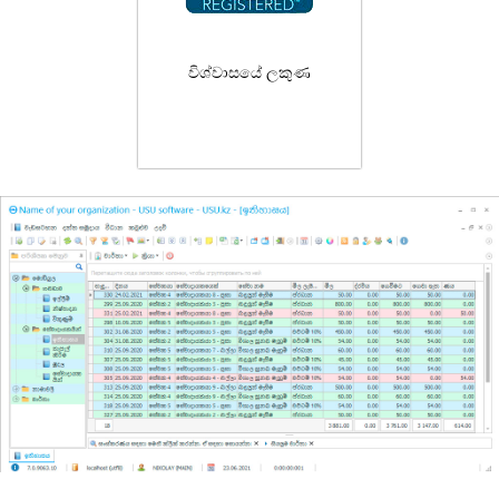
විශ්වාසයේ ලකුණ