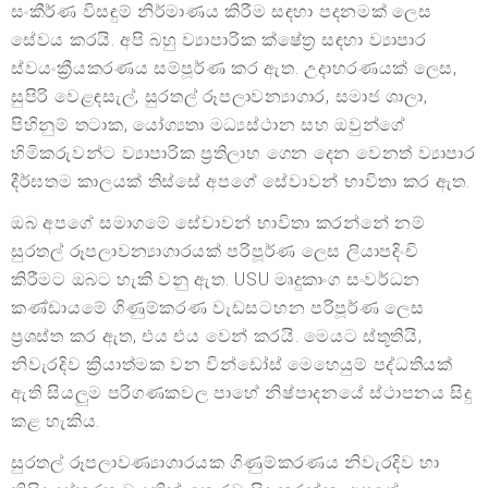
සංකීර්ණ විසඳුම් නිර්මාණය කිරීම සඳහා පදනමක් ලෙස
සේවය කරයි. අපි බහු ව්‍යාපාරික ක්ෂේත්‍ර සඳහා ව්‍යාපාර
ස්වයංක්‍රීයකරණය සම්පූර්ණ කර ඇත. උදාහරණයක් ලෙස,
සුපිරි වෙළඳසැල්, සුරතල් රූපලාවන්‍යාගාර, සමාජ ශාලා,
පිහිනුම් තටාක, යෝග්‍යතා මධ්‍යස්ථාන සහ ඔවුන්ගේ
හිමිකරුවන්ට ව්‍යාපාරික ප්‍රතිලාභ ගෙන දෙන වෙනත් ව්‍යාපාර
දීර්ඝතම කාලයක් තිස්සේ අපගේ සේවාවන් භාවිතා කර ඇත.
ඔබ අපගේ සමාගමේ සේවාවන් භාවිතා කරන්නේ නම්
සුරතල් රූපලාවන්‍යාගාරයක් පරිපූර්ණ ලෙස ලියාපදිංචි
කිරීමට ඔබට හැකි වනු ඇත. USU මෘදුකාංග සංවර්ධන
කණ්ඩායමේ ගිණුම්කරණ වැඩසටහන පරිපූර්ණ ලෙස
ප්‍රශස්ත කර ඇත, එය එය වෙන් කරයි. මෙයට ස්තූතියි,
නිවැරදිව ක්‍රියාත්මක වන වින්ඩෝස් මෙහෙයුම් පද්ධතියක්
ඇති සියලුම පරිගණකවල පාහේ නිෂ්පාදනයේ ස්ථාපනය සිදු
කළ හැකිය.
සුරතල් රූපලාවණ්‍යාගාරයක ගිණුම්කරණය නිවැරදිව හා