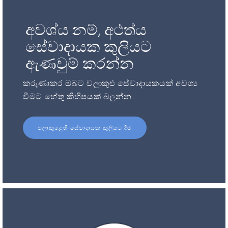
අවශ්ය නම්, අථත්ය
සේවාදායක කුලියට
ඇණවුම් කරන්න
කරුණාකර ඔබට වලාකුළු සේවාදායකයක් අවශ්‍ය
වීමට හේතු කිහිපයක් බලන්න.
වලාකුළෙහි සේවාදායක කුලියට දීම