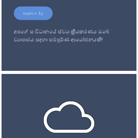
මෘදුකාංග මිල
අපගේ සංවිධානයේ ස්වයංක්‍රීයකරණය ඔබේ
ව්‍යාපාරය සඳහා සම්පූර්ණ ආයෝජනයකි!