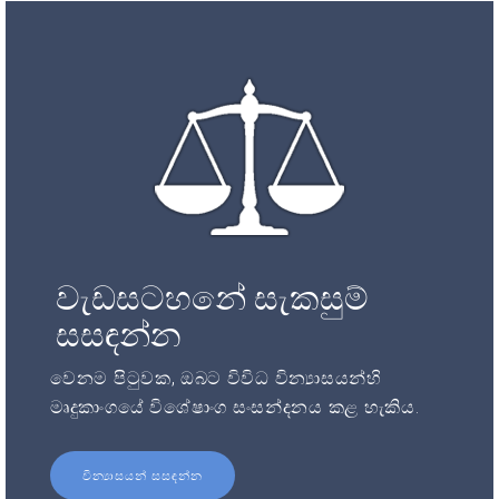
වැඩසටහනේ සැකසුම්
සසඳන්න
වෙනම පිටුවක, ඔබට විවිධ වින්‍යාසයන්හි
මෘදුකාංගයේ විශේෂාංග සංසන්දනය කළ හැකිය.
වින්‍යාසයන් සසඳන්න