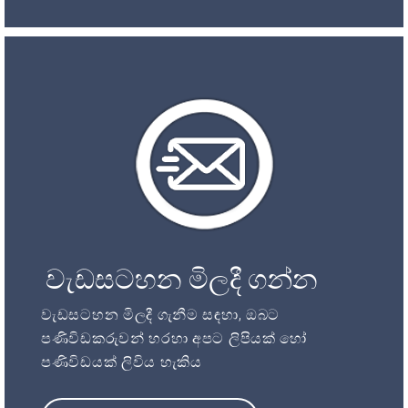
වැඩසටහන මිලදී ගන්න
වැඩසටහන මිලදී ගැනීම සඳහා, ඔබට
පණිවිඩකරුවන් හරහා අපට ලිපියක් හෝ
පණිවිඩයක් ලිවිය හැකිය