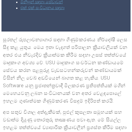
මිනිසුන් සඳහා සේවාවන්
එක් එක් සංවිධානය සඳහා
සුරතල් රූපලාවන්‍යාගාර සඳහා ගිණුම්කරණය නිර්දෝෂී ලෙස
සිදු කළ යුතුය. මෙය ඉතා වැදගත් පරිපාලන ක්‍රියාවලියක් වන
අතර එය නිවැරදිව ක්‍රියාත්මක කිරීම සඳහා උසස් තත්ත්වයේ
මෘදුකාංග අවශ්‍ය වේ. USU මෘදුකාංග සංවර්ධන කණ්ඩායමේ
සේවය කරන පළපුරුදු වැඩසටහන්කරුවන් කණ්ඩායමක්
විසින් නිල වෙබ් අඩවියෙන් බාගත කළ හැකිය. USU
Software යනු ප්‍රජාතන්ත්‍රවාදී මිලකරණ ප්‍රතිපත්තියක් මගින්
මෙහෙයවනු ලබන සංවිධානයක් වන අතර වෙළඳපොලේ
ඉහලම ගුණාත්මක ගිණුම්කරණ විසඳුම් ඉදිරිපත් කරයි.
අප සතුව විශාල අත්දැකීමක්, පුළුල් කුසලතා සමූහයක් සහ
වඩාත්ම දියුණු තොරතුරු තාක්‍ෂණය පවා ඇත. මේ සියල්ල
ඉහළම තත්ත්වයේ ව්‍යාපාරික ක්‍රියාවලීන් ප්‍රශස්ත කිරීම සඳහා