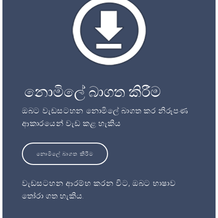
නොමිලේ බාගත කිරීම
ඔබට වැඩසටහන නොමිලේ බාගත කර නිරූපණ
ආකාරයෙන් වැඩ කළ හැකිය
නොමිලේ බාගත කිරීම
වැඩසටහන ආරම්භ කරන විට, ඔබට භාෂාව
තෝරා ගත හැකිය.