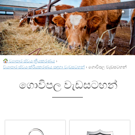
මෙනු
ව්‍යාපාර ස්වයංක්‍රීයකරණය
›
ව්යාපාර ස්වයංක්රීයකරණය සඳහා වැඩසටහන්
›
ගොවිපල වැඩසටහන්
ගොවිපල වැඩසටහන්