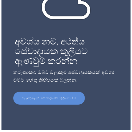
අවශ්ය නම්, අථත්ය
සේවාදායක කුලියට
ඇණවුම් කරන්න
කරුණාකර ඔබට වලාකුළු සේවාදායකයක් අවශ්‍ය
වීමට හේතු කිහිපයක් බලන්න.
වලාකුළෙහි සේවාදායක කුලියට දීම