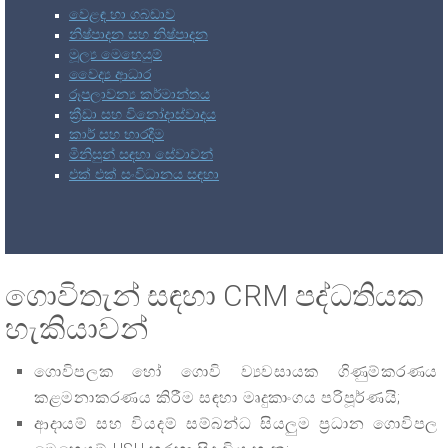
වෙළඳ හා ගබඩාව
නිෂ්පාදන සහ නිෂ්පාදන
මූල්‍ය මෙහෙයුම්
වෛද්‍ය ආධාර
රූපලාවන්‍ය කර්මාන්තය
ක්‍රීඩා සහ විනෝදාස්වාදය
කාර් සහ භාරදීම
මිනිසුන් සඳහා සේවාවන්
එක් එක් සංවිධානය සඳහා
ගොවිතැන් සඳහා CRM පද්ධතියක
හැකියාවන්
ගොවිපලක හෝ ගොවි ව්‍යවසායක ගිණුම්කරණය
කළමනාකරණය කිරීම සඳහා මෘදුකාංගය පරිපූර්ණයි;
ආදායම් සහ වියදම් සම්බන්ධ සියලුම ප්‍රධාන ගොවිපල