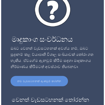
මෘදුකාංග සංවර්ධනය
ඔබට වෙනත් වැඩසටහනක් අවශ්ය නම්, ඔබට
සූදානම් කළ ව්යාපෘති විශාල සංඛ්යාවක් තෝරා ගත
හැකිය. ඒවගේම ඇනවුම් කිරීම සඳහා මෘදුකාංගය
නිර්මාණය කිරීමටත් අවස්ථාව තිබෙනවා.
නව වැඩසටහනක් ඇණවුම් කරන්න
වෙනත් වැඩසටහනක් තෝරන්න