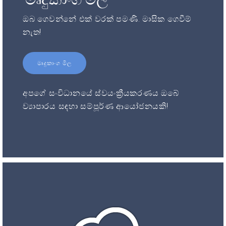
ඔබ ගෙවන්නේ එක් වරක් පමණි. මාසික ගෙවීම්
නැත!
මෘදුකාංග මිල
අපගේ සංවිධානයේ ස්වයංක්‍රීයකරණය ඔබේ
ව්‍යාපාරය සඳහා සම්පූර්ණ ආයෝජනයකි!