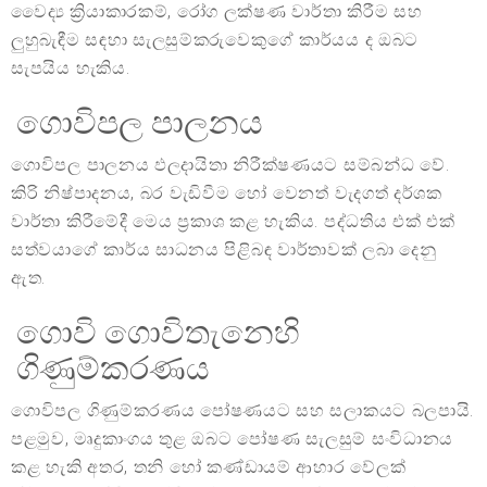
වෛද්‍ය ක්‍රියාකාරකම්, රෝග ලක්ෂණ වාර්තා කිරීම සහ
ලුහුබැඳීම සඳහා සැලසුම්කරුවෙකුගේ කාර්යය ද ඔබට
සැපයිය හැකිය.
ගොවිපල පාලනය
ගොවිපල පාලනය ඵලදායිතා නිරීක්ෂණයට සම්බන්ධ වේ.
කිරි නිෂ්පාදනය, බර වැඩිවීම හෝ වෙනත් වැදගත් දර්ශක
වාර්තා කිරීමේදී මෙය ප්‍රකාශ කළ හැකිය. පද්ධතිය එක් එක්
සත්වයාගේ කාර්ය සාධනය පිළිබඳ වාර්තාවක් ලබා දෙනු
ඇත.
ගොවි ගොවිතැනෙහි
ගිණුම්කරණය
ගොවිපල ගිණුම්කරණය පෝෂණයට සහ සලාකයට බලපායි.
පළමුව, මෘදුකාංගය තුළ ඔබට පෝෂණ සැලසුම් සංවිධානය
කළ හැකි අතර, තනි හෝ කණ්ඩායම් ආහාර වේලක්