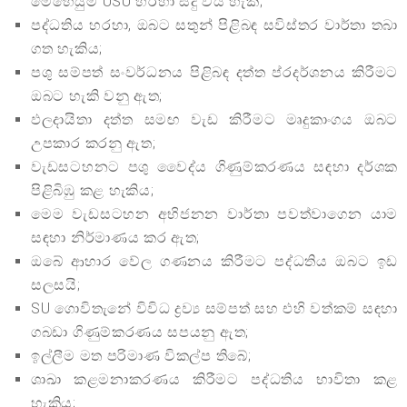
මෙහෙයුම් USU හරහා සිදු විය හැක;
පද්ධතිය හරහා, ඔබට සතුන් පිළිබඳ සවිස්තර වාර්තා තබා
ගත හැකිය;
පශු සම්පත් සංවර්ධනය පිළිබඳ දත්ත ප්රදර්ශනය කිරීමට
ඔබට හැකි වනු ඇත;
ඵලදායිතා දත්ත සමඟ වැඩ කිරීමට මෘදුකාංගය ඔබට
උපකාර කරනු ඇත;
වැඩසටහනට පශු වෛද්ය ගිණුම්කරණය සඳහා දර්ශක
පිළිබිඹු කළ හැකිය;
මෙම වැඩසටහන අභිජනන වාර්තා පවත්වාගෙන යාම
සඳහා නිර්මාණය කර ඇත;
ඔබේ ආහාර වේල ගණනය කිරීමට පද්ධතිය ඔබට ඉඩ
සලසයි;
SU ගොවිතැනේ විවිධ ද්‍රව්‍ය සම්පත් සහ එහි වත්කම් සඳහා
ගබඩා ගිණුම්කරණය සපයනු ඇත;
ඉල්ලීම මත පරිමාණ විකල්ප තිබේ;
ශාඛා කළමනාකරණය කිරීමට පද්ධතිය භාවිතා කළ
හැකිය;