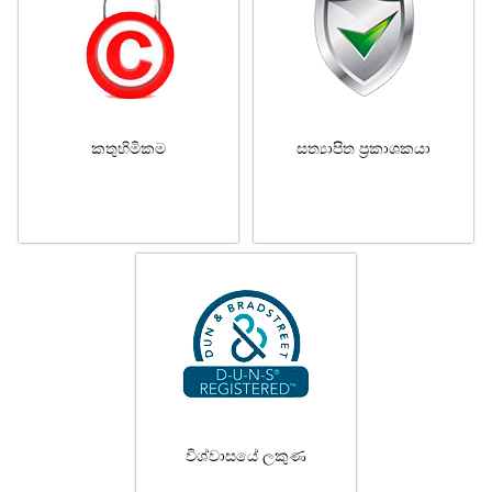
කතුහිමිකම
සත්‍යාපිත ප්‍රකාශකයා
විශ්වාසයේ ලකුණ