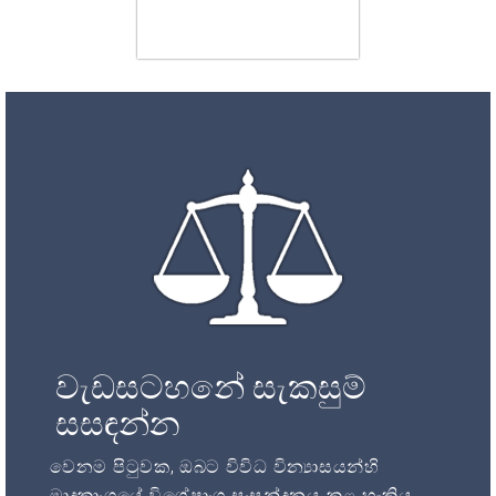
වැඩසටහනේ සැකසුම්
සසඳන්න
වෙනම පිටුවක, ඔබට විවිධ වින්‍යාසයන්හි
මෘදුකාංගයේ විශේෂාංග සංසන්දනය කළ හැකිය.