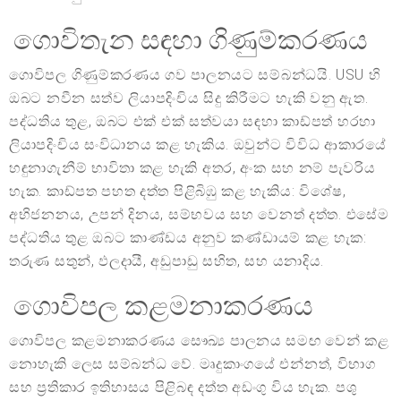
ගොවිතැන සඳහා ගිණුම්කරණය
ගොවිපල ගිණුම්කරණය ගව පාලනයට සම්බන්ධයි. USU හි
ඔබට නවීන සත්ව ලියාපදිංචිය සිදු කිරීමට හැකි වනු ඇත.
පද්ධතිය තුළ, ඔබට එක් එක් සත්වයා සඳහා කාඩ්පත් හරහා
ලියාපදිංචිය සංවිධානය කළ හැකිය. ඔවුන්ට විවිධ ආකාරයේ
හඳුනාගැනීම් භාවිතා කළ හැකි අතර, අංක සහ නම් පැවරිය
හැක. කාඩ්පත පහත දත්ත පිළිබිඹු කළ හැකිය: විශේෂ,
අභිජනනය, උපන් දිනය, සම්භවය සහ වෙනත් දත්ත. එසේම
පද්ධතිය තුළ ඔබට කාණ්ඩය අනුව කණ්ඩායම් කළ හැක:
තරුණ සතුන්, ඵලදායී, අඩුපාඩු සහිත, සහ යනාදිය.
ගොවිපල කළමනාකරණය
ගොවිපල කළමනාකරණය සෞඛ්‍ය පාලනය සමඟ වෙන් කළ
නොහැකි ලෙස සම්බන්ධ වේ. මෘදුකාංගයේ එන්නත්, විභාග
සහ ප්‍රතිකාර ඉතිහාසය පිළිබඳ දත්ත අඩංගු විය හැක. පශු