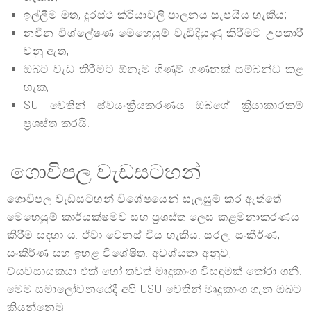
ඉල්ලීම මත, දුරස්ථ ක්රියාවලි පාලනය සැපයිය හැකිය;
නවීන විශ්ලේෂණ මෙහෙයුම් වැඩිදියුණු කිරීමට උපකාරී
වනු ඇත;
ඔබට වැඩ කිරීමට ඕනෑම ගිණුම් ගණනක් සම්බන්ධ කළ
හැක;
SU වෙතින් ස්වයංක්‍රීයකරණය ඔබගේ ක්‍රියාකාරකම්
ප්‍රශස්ත කරයි.
ගොවිපල වැඩසටහන්
ගොවිපල වැඩසටහන් විශේෂයෙන් සැලසුම් කර ඇත්තේ
මෙහෙයුම් කාර්යක්ෂමව සහ ප්‍රශස්ත ලෙස කළමනාකරණය
කිරීම සඳහා ය. ඒවා වෙනස් විය හැකිය: සරල, සංකීර්ණ,
සංකීර්ණ සහ ඉහළ විශේෂිත. අවශ්යතා අනුව,
ව්යවසායකයා එක් හෝ තවත් මෘදුකාංග විසඳුමක් තෝරා ගනී.
මෙම සමාලෝචනයේදී අපි USU වෙතින් මෘදුකාංග ගැන ඔබට
කියන්නෙමු.