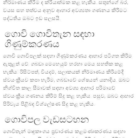
නිර්මාණය කිරීම ද ක්රියාත්මක කළ හැකිය. සතුන්ගේ බර,
වයස සහ තත්වය අනුව ආහාර අවශ්‍යතා ගණනය කිරීමට
පද්ධතිය ඔබට ඉඩ සලසයි.
ගොවි ගොවිතැන සඳහා
ගිණුම්කරණය
ගොවි ගොවිපලක් සඳහා ගිණුම්කරණය ආහාර පටිගත කිරීම
ඇතුළත් වේ. ගබඩා මෙහෙයුම් හරහා මෙය සහතික කළ
හැකිය: රිසිට්පත්, වියදම්, සලාකයක් නිර්මාණය කිරීමේදී
ස්වයංක්‍රීයව කපා හැරීම, ගබඩාවේ ශේෂයන් යනාදිය. ඔබට
නිශ්චිත කාල සීමාවක් සඳහා අවශ්‍ය ආහාර පරිමාවේ
ස්වයංක්‍රීය ගණනය කිරීම් සිදු කළ හැකිය. පසුව, ඔබට ආහාර
පිරිවැය පිළිබඳ විශ්ලේෂණ සිදු කළ හැකිය.
ගොවිපල වැඩසටහන
ගොවිතැන් මෘදුකාංගය ප්‍රචාරණය කළමණාකරණය සඳහා