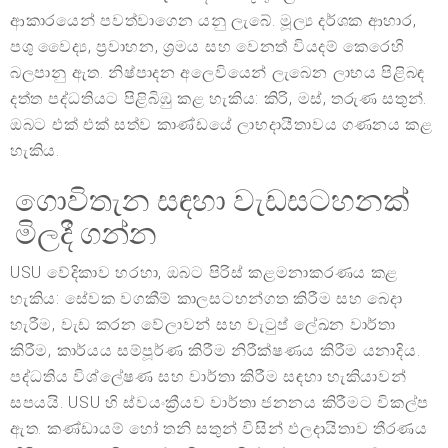
ආකාරයෙන් පවත්වාගෙන යනු ලැබේ. මූල්‍ය දර්ශක ආහාර,
පශු වෛද්‍ය, ප්‍රවාහන, ශ්‍රමය සහ වෙනත් වියදම් කෙරෙහි
බලපානු ඇත. නිෂ්පාදන අලෙවියෙන් ලැබෙන ලාභය පිළිබඳ
දත්ත පද්ධතියට පිළිබිඹු කළ හැකිය: කිරි, මස්, තරුණ සතුන්.
ඔබට එක් එක් සත්ව කාණ්ඩයේ ලාභදායීතාවය ගණනය කළ
හැකිය.
ගොවිතැන සඳහා වැඩසටහනක්
මිලදී ගන්න
USU වේදිකාව හරහා, ඔබට පිරිස් කළමනාකරණය කළ
හැකිය: සේවක වගකීම් කාලසටහන්ගත කිරීම සහ බෙදා
හැරීම, වැඩ කරන වේලාවන් සහ වැටුප් ලේඛන වාර්තා
කිරීම, කාර්යය සම්පූර්ණ කිරීම නිරීක්ෂණය කිරීම යනාදිය.
පද්ධතිය විශ්ලේෂණ සහ වාර්තා කිරීම සඳහා හැකියාවන්
සපයයි. USU හි ස්වයංක්‍රීයව වාර්තා ජනනය කිරීමට විකල්ප
ඇත. කණ්ඩායම් හෝ තනි සතුන් විසින් ඵලදායිතාව තීරණය