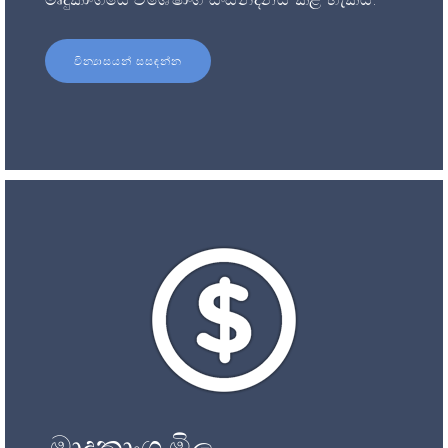
වින්‍යාසයන් සසඳන්න
මෘදුකාංග මිල