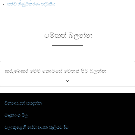
සත්ව ගිණුම්කරණ පද්ධතිය
මේකත් බලන්න
කරුණාකර මෙම කොටසේ වෙනත් පිටු බලන්න
වින්‍යාසයන් සසඳන්න
මෘදුකාංග මිල
වලාකුළෙහි සේවාදායක කුලියට දීම