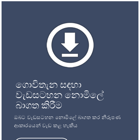
ගොවිතැන සඳහා
වැඩසටහන නොමිලේ
බාගත කිරීම
ඔබට වැඩසටහන නොමිලේ බාගත කර නිරූපණ
ආකාරයෙන් වැඩ කළ හැකිය