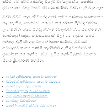
කිරීම, ගව පට්ටි නඩත්තු වියදම් විශ්ලේෂණය, සෞඛ්ය
දර්ශක සහ ඵලදායිතාව තීරණය කිරීමට ඔබට හැකි වනු ඇත.
ඔබට විවිධ කාල පරිච්ඡේද අතර කාර්ය සාධනය සංසන්දනය
කළ හැකිය, රෝගාබාධ සහ වෙනත් දර්ශක පිළිබඳ වාර්තා
ලබා ගන්න. ඔබට පහසු ඕනෑම වේලාවක USU සමාගමෙන්
ගොවිතැන් සඳහා වැඩසටහනක් මිලදී ගත හැකිය. ඔබට
අත්හදා බැලීමේ අනුවාදයක් බාගත කිරීමට, වීඩියෝ
සමාලෝචන සහ සාක්ෂි නැරඹීමට ඇති අවස්ථාවෙන්
ප්‍රයෝජන ගත හැකිය. USU - දැරිය හැකි මිලකට ව්‍යාපාර
ස්වයංක්‍රීයකරණ අවස්ථා.
හාවුන් අභිජනනය සඳහා වැඩසටහන
බැටළුවන් අභිජනනය සඳහා වැඩසටහන
තවාන් සඳහා වැඩසටහන
ධීවර කටයුතු සඳහා වැඩසටහන
ඌරු වගාව සඳහා වැඩසටහන
ගොවිපල වැඩසටහන
සතුන් ලියාපදිංචි කිරීමේ වැඩසටහන