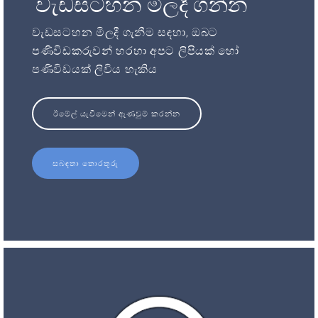
වැඩසටහන මිලදී ගන්න
වැඩසටහන මිලදී ගැනීම සඳහා, ඔබට
පණිවිඩකරුවන් හරහා අපට ලිපියක් හෝ
පණිවිඩයක් ලිවිය හැකිය
ඊමේල් යැවීමෙන් ඇණවුම් කරන්න
සබඳතා තොරතුරු