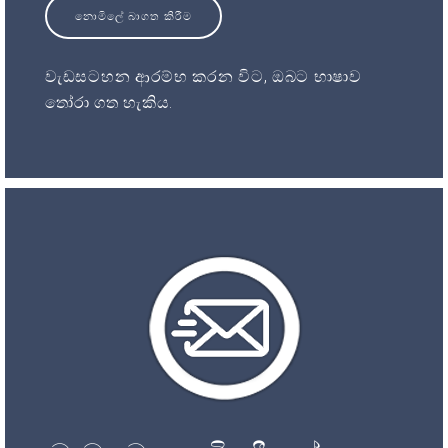
නොමිලේ බාගත කිරීම
වැඩසටහන ආරම්භ කරන විට, ඔබට භාෂාව
තෝරා ගත හැකිය.