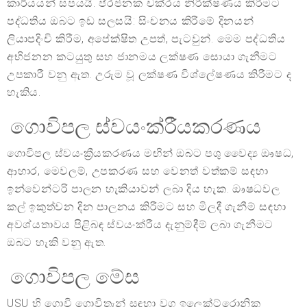
කාර්යයන් සපයයි. ප්රජනක චක්රය නිරීක්ෂණය කිරීමට
පද්ධතිය ඔබට ඉඩ සලසයි: සිංචනය කිරීමේ දිනයන්
ලියාපදිංචි කිරීම, අපේක්ෂිත උපත්, පැටවුන්. මෙම පද්ධතිය
අභිජනන කටයුතු සහ ජානමය ලක්ෂණ සොයා ගැනීමට
උපකාරී වනු ඇත. උරුම වූ ලක්ෂණ විශ්ලේෂණය කිරීමට ද
හැකිය.
ගොවිපල ස්වයංක්රීයකරණය
ගොවිපල ස්වයංක්‍රීයකරණය මඟින් ඔබට පශු වෛද්‍ය ඖෂධ,
ආහාර, මෙවලම්, උපකරණ සහ වෙනත් වත්කම් සඳහා
ඉන්වෙන්ටරි පාලන හැකියාවන් ලබා දිය හැක. ඖෂධවල
කල් ඉකුත්වන දින පාලනය කිරීමට සහ මිලදී ගැනීම් සඳහා
අවශ්යතාවය පිළිබඳ ස්වයංක්රීය දැනුම්දීම් ලබා ගැනීමට
ඔබට හැකි වනු ඇත.
ගොවිපල මේස
USU හි ගොවි ගොවිතැන් සඳහා වගු ඉලෙක්ට්රොනික