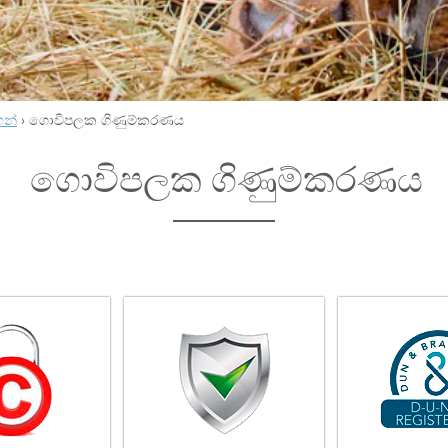
හන්
›
ගොවිපලක ගිණුම්කරණය
ගොවිපලක ගිණුම්කරණය