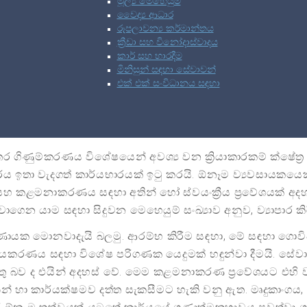
මූල්‍ය මෙහෙයුම්
වෛද්‍ය ආධාර
රූපලාවන්‍ය කර්මාන්තය
ක්‍රීඩා සහ විනෝදාස්වාදය
කාර් සහ භාරදීම
මිනිසුන් සඳහා සේවාවන්
එක් එක් සංවිධානය සඳහා
ර ගිණුම්කරණය විශේෂයෙන් අවශ්‍ය වන ක්‍රියාකාරකම් ක්ෂේත්‍ර වන
ය ඉතා වැදගත් කාර්යභාරයක් ඉටු කරයි. ඕනෑම ව්‍යවසායකයෙකු
සහ කළමනාකරණය සඳහා අතින් හෝ ස්වයංක්‍රීය ප්‍රවේශයක් අ
ෙන යාම සඳහා සිදුවන මෙහෙයුම් සංඛ්‍යාව අනුව, ව්‍යාපාර කිරී
යක මොනවාදැයි බලමු. ආරම්භ කිරීම සඳහා, මේ සඳහා ගොවිප
‍රීයකරණය සඳහා විශේෂ පරිගණක යෙදුමක් හඳුන්වා දීමයි. සේ
ය යුතු බව ද එයින් අදහස් වේ. මෙම කළමනාකරණ ප්‍රවේශයට එහි
 කාර්යක්ෂමව දත්ත සැකසීමට හැකි වනු ඇත. මෘදුකාංගය, ග