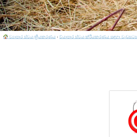
ව්‍යාපාර ස්වයංක්‍රීයකරණය
›
ව්යාපාර ස්වයංක්රීයකරණය සඳහා වැඩසට