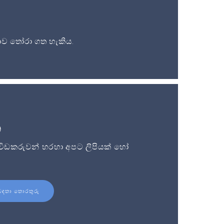
ව තෝරා ගත හැකිය.
න
විඩකරුවන් හරහා අපට ලිපියක් හෝ
බඳතා තොරතුරු