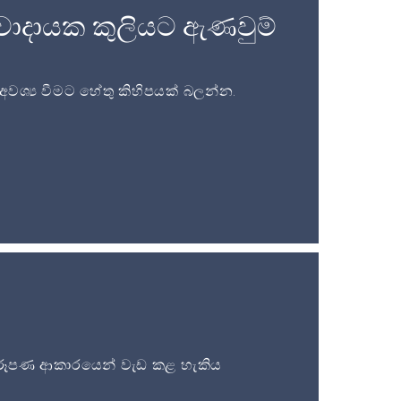
වාදායක කුලියට ඇණවුම්
ශ්‍ය වීමට හේතු කිහිපයක් බලන්න.
ූපණ ආකාරයෙන් වැඩ කළ හැකිය