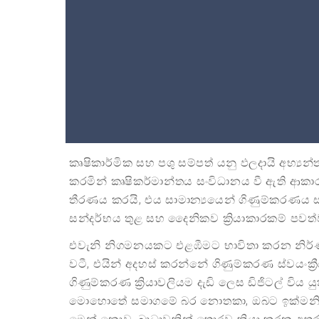
කෘෂිකාර්මික සහ පශු සම්පත් යනු ඵලදායි අභ්‍යන්ත
කරමින් කෘෂිකර්මාන්තය සංවිධානය වී ඇති ආකාර
තීරණය කරයි, එය සාමාන්‍යයෙන් ගිණුම්කරණය 
සන්දර්භය තුළ සහ දෛනිකව ක්‍රියාකාරකම් පවත්වාග
එවැනි නිගමනයකට එළඹීමට භාවිතා කරන නිර්ණා
වටී, එයින් අදහස් කරන්නේ ගිණුම්කරණ ස්වයංක්
ගිණුම්කරණ ක්‍රියාවලියම දැඩි ලෙස ඩිජිටල් වි
මොහොතේ සමාගමේ බර නොතකා, ඔබට ඉක්මනින් හා