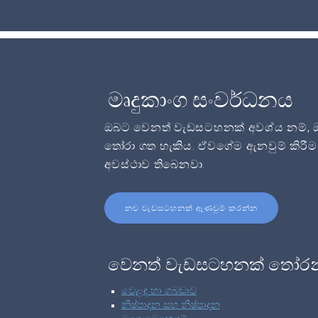
මෘදුකාංග සංවර්ධනය
ඔබට වෙනත් වැඩසටහනක් අවශ්ය නම්, ඔබට
තෝරා ගත හැකිය. ඒවගේම ඇනවුම් කිරීම 
අවස්ථාව තිබෙනවා.
නව වැඩසටහනක් ඇණවුම් කරන්න
වෙනත් වැඩසටහනක් තෝර
වෙළඳ හා ගබඩාව
නිෂ්පාදන සහ නිෂ්පාදන