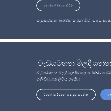
නොමිලේ බාගත කිරීම
වැඩසටහන ආරම්භ කරන විට, ඔබට භාෂා
වැඩසටහන මිලදී ගන්
වැඩසටහන මිලදී ගැනීම සඳහා, ඔබට පණි
පණිවිඩයක් ලිවිය හැකිය
ඊමේල් යැවීමෙන් ඇණවුම් කරන්න
ස