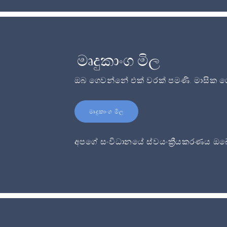
මෘදුකාංග මිල
ඔබ ගෙවන්නේ එක් වරක් පමණි. මාසික ගෙ
මෘදුකාංග මිල
අපගේ සංවිධානයේ ස්වයංක්‍රීයකරණය ඔබේ