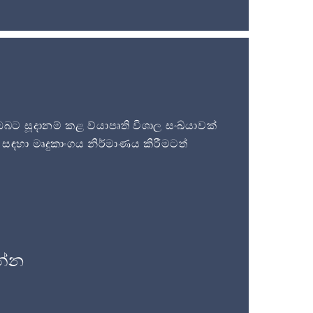
 සූදානම් කළ ව්යාපෘති විශාල සංඛ්යාවක්
සඳහා මෘදුකාංගය නිර්මාණය කිරීමටත්
න්න