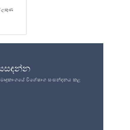
ේ ලකුණ
සසඳන්න
ි මෘදුකාංගයේ විශේෂාංග සංසන්දනය කළ