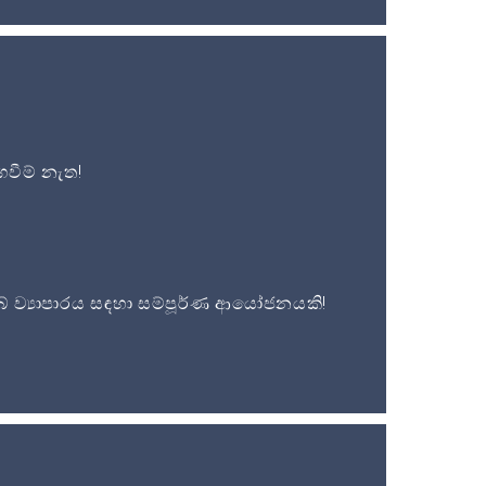
වීම් නැත!
 ව්‍යාපාරය සඳහා සම්පූර්ණ ආයෝජනයකි!