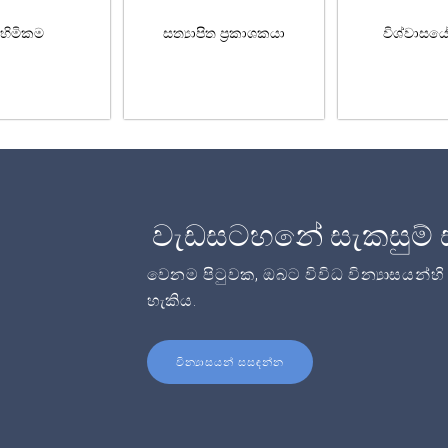
හිමිකම
සත්‍යාපිත ප්‍රකාශකයා
විශ්වාසය
වැඩසටහනේ සැකසුම් 
වෙනම පිටුවක, ඔබට විවිධ වින්‍යාසයන්හ
හැකිය.
වින්‍යාසයන් සසඳන්න