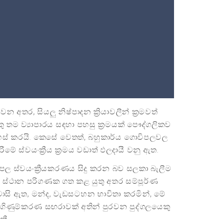
 අතර, සියලු නිෂ්පාදන ක්‍රියාවලීන් ක්‍රමවත්
 තම ව්‍යාපාරය සඳහා පහසු ක්‍රමයක් පෞද්ගලිකව
දහස් කරයි. කෙසේ වෙතත්, බහුකාර්ය ගොවිපලවල
මේ ස්වයංක්‍රීය ක්‍රමය වඩාත් ඵලදායී වනු ඇත.
ල ස්වයංක්‍රීයකරණය සිදු කරන බව සලකා බැලීම
වා ස්ථාන පරිගණක ගත කළ යුතු අතර සම්පූර්ණ
 වාසි ඇත, මන්ද, වැඩසටහන භාවිතා කරමින්, මේ
ිණුම්කරණ සඟරාවක් අතින් පුරවන පුද්ගලයෙකු