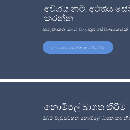
අවශ්ය නම්, අථත්ය සේ
කරන්න
කරුණාකර ඔබට වලාකුළු සේවාදායකයක් අව
වලාකුළෙහි සේවාදායක කුලියට දීම
නොමිලේ බාගත කිරීම
ඔබට වැඩසටහන නොමිලේ බාගත කර නිර