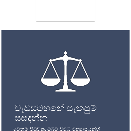
වැඩසටහනේ සැකසුම්
සසඳන්න
වෙනම පිටුවක, ඔබට විවිධ වින්‍යාසයන්හි