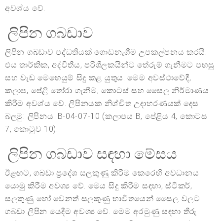
අවශ්ය වේ.
ලිපින ගබඩාව
ලිපින ගබඩාව පද්ධතියක් ගොඩනැගීම උපකල්පනය කරයි.
එය තාර්කික, අද්විතීය, පරිශීලකයින්ට තේරුම් ගැනීමට පහසු
සහ වැඩ මෙහෙයුම් සිදු කළ යුතුය. මෙම අවස්ථාවේදී,
කලාප, පේළි තෝරා ගැනීම, කොටස් සහ සෛල නිර්මාණය
කිරීම අවශ්ය වේ. ලිපිනයක නිශ්චිත උදාහරණයක් දෙස
බලමු: ලිපිනය: B-04-07-10 (කලාපය B, පේළිය 4, කොටස
7, කොටුව 10).
ලිපින ගබඩාව සඳහා මේසය
ඊළඟට, ගබඩා ප්‍රදේශ සලකුණු කිරීම කෙරෙහි අවධානය
යොමු කිරීම අවශ්‍ය වේ. මෙය සිදු කිරීම සඳහා, ස්ටිකර්,
සලකුණු හෝ වෙනත් සලකුණු භාවිතයෙන් සෛල වලට
ගබඩා ලිපින යෙදීම අවශ්‍ය වේ. මෙම අරමුණු සඳහා තීරු