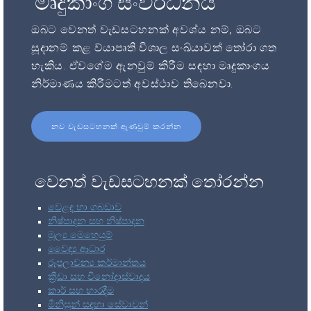
මෘදුකාංග සංවර්ධනය
ඔබට වෙනත් වැඩසටහනක් අවශ්ය නම්, ඔබට
සූදානම් කළ ව්යාපෘති විශාල සංඛ්යාවක් තෝරා ගත
හැකිය. ඒවගේම ඇනවුම් කිරීම සඳහා මෘදුකාංගය
නිර්මාණය කිරීමටත් අවස්ථාව තිබෙනවා.
නව වැඩසටහනක් ඇණවුම් කරන්න
වෙනත් වැඩසටහනක් තෝරන්න
වෙළඳ හා ගබඩාව
නිෂ්පාදන සහ නිෂ්පාදන
මූල්‍ය මෙහෙයුම්
වෛද්‍ය ආධාර
රූපලාවන්‍ය කර්මාන්තය
ක්‍රීඩා සහ විනෝදාස්වාදය
කාර් සහ භාරදීම
මිනිසුන් සඳහා සේවාවන්