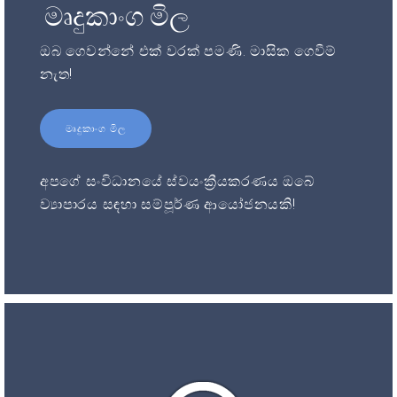
මෘදුකාංග මිල
ඔබ ගෙවන්නේ එක් වරක් පමණි. මාසික ගෙවීම්
නැත!
මෘදුකාංග මිල
අපගේ සංවිධානයේ ස්වයංක්‍රීයකරණය ඔබේ
ව්‍යාපාරය සඳහා සම්පූර්ණ ආයෝජනයකි!