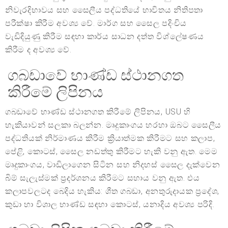
නිවැරදිභාවය සහ සෛලීය පද්ධතියේ භාවිතය නිතිපතා
පරීක්ෂා කිරීම අවශ්‍ය වේ. මාර්ග සහ සෛල පදිංචිය
වැඩිදියුණු කිරීම සඳහා කාර්ය සාධන දත්ත විශ්ලේෂණය
කිරීම ද අවශ්‍ය වේ.
ගබඩාවේ භාණ්ඩ ස්ථානගත
කිරීමේ ලිපිනය
ගබඩාවේ භාණ්ඩ ස්ථානගත කිරීමේ ලිපිනය, USU හි
හැකියාවන් සලකා බලන්න. මෘදුකාංගය හරහා ඔබට සෛලීය
පද්ධතියක් නිර්මාණය කිරීම ක්‍රියාත්මක කිරීමට සහ කලාප,
පේළි, කොටස්, සෛල නඩත්තු කිරීමට හැකි වනු ඇත. මෙම
මෘදුකාංගය, වාඩිලාගෙන සිටින සහ නිදහස් සෛල දැක්වෙන
බිම් සැලැස්මක් ප්‍රදර්ශනය කිරීමට සහාය වනු ඇත. එය
කලාපවලටද බෙදිය හැකිය: ශීත ගබඩා, අනතුරුදායක ප්‍රදේශ,
කුඩා හා විශාල භාණ්ඩ සඳහා කොටස්, යනාදිය අවශ්‍ය පරිදි.