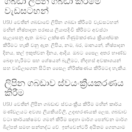
ගබඩා ලිපින ගබඩා කිරීමේ
වැඩසටහන්
USU වෙතින් ගබඩාවේ ලිපින ගබඩා කිරීමේ වැඩසටහන්
මඟින් නිෂ්පාදන පරාසය ලියාපදිංචි කිරීමට අවස්ථා
සැලසෙනු ඇත. ඔබට ලක්ෂණ ගිණුම්කරණය ක්‍රියාත්මක
කිරීමට හැකි වනු ඇත: ලිපිය, නම, බර, මානයන්, නිෂ්පාදන
දිනය, කල් ඉකුත්වන දිනය, ආදිය. ඔබට සෛල අතර භාණ්ඩ
බෙදා හැරීමට සහ ශේෂයන් බැලීමට, නිදහස් අවකාශයන්
සහ වාඩිලාගෙන සිටින සෛල නිරීක්ෂණය කිරීමටද හැකිය.
ලිපින ගබඩාව ස්වයංක්‍රීයකරණය
කිරීම
USU වෙතින් ලිපින ගබඩාව ස්වයංක්‍රීය කිරීම මඟින් කාර්ය
මණ්ඩලයට අවශ්‍ය ලියකියවිලි, උදාහරණයක් ලෙස, ගබඩාව
වටා කාර්යක්ෂමව ගමන් කිරීම සඳහා මාර්ග පෙන්වන මාර්ග
බිල්පත් සමඟ සන්නද්ධ වේ. ඉන්වෙන්ටරි අයිතම ගෙනයාම