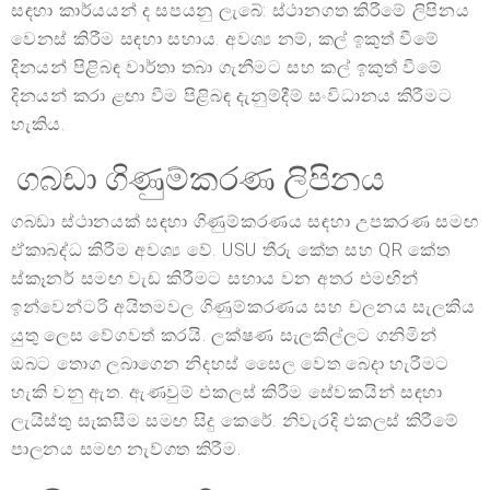
සඳහා කාර්යයන් ද සපයනු ලැබේ: ස්ථානගත කිරීමේ ලිපිනය
වෙනස් කිරීම සඳහා සහාය. අවශ්‍ය නම්, කල් ඉකුත් වීමේ
දිනයන් පිළිබඳ වාර්තා තබා ගැනීමට සහ කල් ඉකුත් වීමේ
දිනයන් කරා ළඟා වීම පිළිබඳ දැනුම්දීම් සංවිධානය කිරීමට
හැකිය.
ගබඩා ගිණුම්කරණ ලිපිනය
ගබඩා ස්ථානයක් සඳහා ගිණුම්කරණය සඳහා උපකරණ සමඟ
ඒකාබද්ධ කිරීම අවශ්‍ය වේ. USU තීරු කේත සහ QR කේත
ස්කෑනර් සමඟ වැඩ කිරීමට සහාය වන අතර එමඟින්
ඉන්වෙන්ටරි අයිතමවල ගිණුම්කරණය සහ චලනය සැලකිය
යුතු ලෙස වේගවත් කරයි. ලක්ෂණ සැලකිල්ලට ගනිමින්
ඔබට තොග ලබාගෙන නිදහස් සෛල වෙත බෙදා හැරීමට
හැකි වනු ඇත. ඇණවුම් එකලස් කිරීම සේවකයින් සඳහා
ලැයිස්තු සැකසීම සමඟ සිදු කෙරේ. නිවැරදි එකලස් කිරීමේ
පාලනය සමඟ නැව්ගත කිරීම.