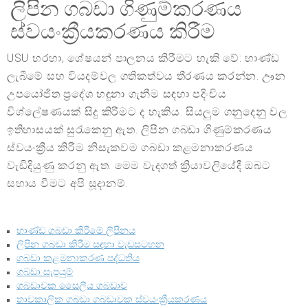
ලිපින ගබඩා ගිණුම්කරණය
ස්වයංක්‍රීයකරණය කිරීම
USU හරහා, ශේෂයන් පාලනය කිරීමට හැකි වේ: භාණ්ඩ
ලැබීමේ සහ වියදම්වල ගතිකත්වය තීරණය කරන්න. ඌන
උපයෝජිත ප්‍රදේශ හඳුනා ගැනීම සඳහා පදිංචිය
විශ්ලේෂණයක් සිදු කිරීමට ද හැකිය. සියලුම ගනුදෙනු වල
ඉතිහාසයක් සුරැකෙනු ඇත. ලිපින ගබඩා ගිණුම්කරණය
ස්වයංක්‍රීය කිරීම නිසැකවම ගබඩා කළමනාකරණය
වැඩිදියුණු කරනු ඇත. මෙම වැදගත් ක්‍රියාවලියේදී ඔබට
සහාය වීමට අපි සූදානම්.
භාණ්ඩ ගබඩා කිරීමේ ලිපිනය
ලිපින ගබඩා කිරීම සඳහා වැඩසටහන
ගබඩා කළමනාකරණ පද්ධතිය
ගබඩා සැපයුම්
ගබඩාවක සෛලීය ගබඩාව
තාවකාලික ගබඩා ගබඩාවක ස්වයංක්‍රීයකරණය