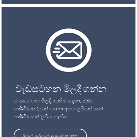
වැඩසටහන මිලදී ගන්න
වැඩසටහන මිලදී ගැනීම සඳහා, ඔබට
පණිවිඩකරුවන් හරහා අපට ලිපියක් හෝ
පණිවිඩයක් ලිවිය හැකිය
ඊමේල් යැවීමෙන් ඇණවුම් කරන්න