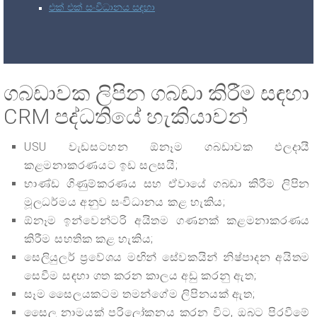
එක් එක් සංවිධානය සඳහා
ගබඩාවක ලිපින ගබඩා කිරීම සඳහා
CRM පද්ධතියේ හැකියාවන්
USU වැඩසටහන ඕනෑම ගබඩාවක ඵලදායී
කළමනාකරණයට ඉඩ සලසයි;
භාණ්ඩ ගිණුම්කරණය සහ ඒවායේ ගබඩා කිරීම ලිපින
මූලධර්මය අනුව සංවිධානය කළ හැකිය;
ඕනෑම ඉන්වෙන්ටරි අයිතම ගණනක් කළමනාකරණය
කිරීම සහතික කළ හැකිය;
සෙලියුලර් ප්‍රවේශය මඟින් සේවකයින් නිෂ්පාදන අයිතම
සෙවීම සඳහා ගත කරන කාලය අඩු කරනු ඇත;
සෑම සෛලයකටම තමන්ගේම ලිපිනයක් ඇත;
සෛල නාමයක් පරිලෝකනය කරන විට, ඔබට පිරවීමේ