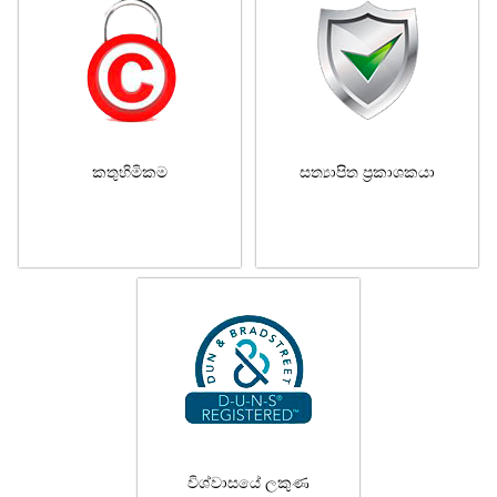
කතුහිමිකම
සත්‍යාපිත ප්‍රකාශකයා
විශ්වාසයේ ලකුණ