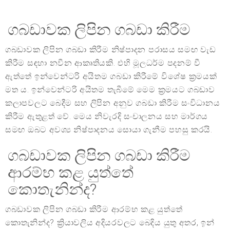
ගබඩාවක ලිපින ගබඩා කිරීම
ගබඩාවක ලිපින ගබඩා කිරීම නිෂ්පාදන පරාසය සමඟ වැඩ
කිරීම සඳහා නවීන ආකෘතියකි. එහි මූලධර්ම පදනම් වී
ඇත්තේ ඉන්වෙන්ටරි අයිතම ගබඩා කිරීමේ විශේෂ ක්‍රමයක්
මත ය. ඉන්වෙන්ටරි අයිතම තැබීමේ මෙම ක්‍රමයට ගබඩාව
කලාපවලට බෙදීම සහ ලිපින අනුව ගබඩා කිරීම සංවිධානය
කිරීම ඇතුළත් වේ. මෙය නිවැරදි සංචාලනය සහ මාර්ගය
සමඟ ඔබට අවශ්‍ය නිෂ්පාදනය සොයා ගැනීම පහසු කරයි.
ගබඩාවක ලිපින ගබඩා කිරීම
ආරම්භ කළ යුත්තේ
කොතැනින්ද?
ගබඩාවක ලිපින ගබඩා කිරීම ආරම්භ කළ යුත්තේ
කොතැනින්ද? ක්‍රියාවලිය අදියරවලට බෙදිය යුතු අතර, ඉන්