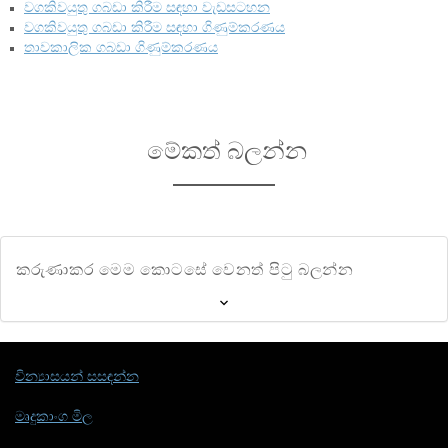
වගකිවයුතු ගබඩා කිරීම සඳහා වැඩසටහන
වගකිවයුතු ගබඩා කිරීම සඳහා ගිණුම්කරණය
තාවකාලික ගබඩා ගිණුම්කරණය
මේකත් බලන්න
කරුණාකර මෙම කොටසේ වෙනත් පිටු බලන්න
වින්‍යාසයන් සසඳන්න
මෘදුකාංග මිල