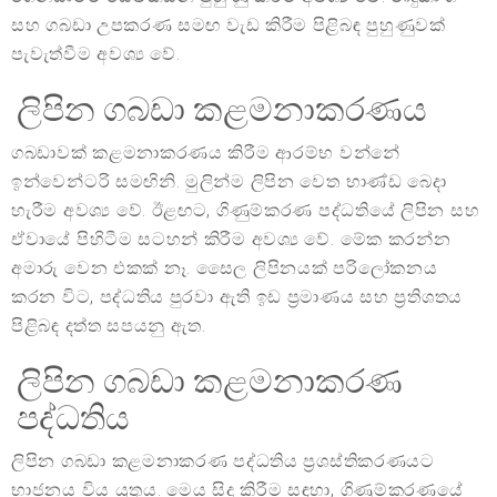
සහ ගබඩා උපකරණ සමඟ වැඩ කිරීම පිළිබඳ පුහුණුවක්
පැවැත්වීම අවශ්‍ය වේ.
ලිපින ගබඩා කළමනාකරණය
ගබඩාවක් කළමනාකරණය කිරීම ආරම්භ වන්නේ
ඉන්වෙන්ටරි සමඟිනි. මුලින්ම ලිපින වෙත භාණ්ඩ බෙදා
හැරීම අවශ්‍ය වේ. ඊළඟට, ගිණුම්කරණ පද්ධතියේ ලිපින සහ
ඒවායේ පිහිටීම සටහන් කිරීම අවශ්‍ය වේ. මේක කරන්න
අමාරු වෙන එකක් නෑ. සෛල ලිපිනයක් පරිලෝකනය
කරන විට, පද්ධතිය පුරවා ඇති ඉඩ ප්‍රමාණය සහ ප්‍රතිශතය
පිළිබඳ දත්ත සපයනු ඇත.
ලිපින ගබඩා කළමනාකරණ
පද්ධතිය
ලිපින ගබඩා කළමනාකරණ පද්ධතිය ප්‍රශස්තිකරණයට
භාජනය විය යුතුය. මෙය සිදු කිරීම සඳහා, ගිණුම්කරණයේ