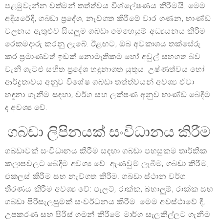
පළමුවැන්න වත්මන් තත්ත්වය විශ්ලේෂණය කිරීමයි. මෙම
අදියරේදී, ගබඩා ප්‍රදේශ, නැව්ගත කිරීමේ වාර ගණන, භාණ්ඩ
චලනය ඇතුළුව සියලුම ගබඩා මෙහෙයුම් අධ්‍යයනය කිරීම
රෙකමදාරු කරනු ලැබේ. ඊළඟට, ඔබ අවකාශය තක්සේරු
කර ප්‍රමාණවත් ඉඩක් නොමැතිකම හෝ අවුල් සහගත බව
වැනි ගැටළු සහිත ප්‍රදේශ හඳුනාගත යුතුය. උෂ්ණත්වය හෝ
ආර්ද්‍රතාවය අනුව විශේෂ ගබඩා තත්ත්වයන් අවශ්‍ය ඒවා
හඳුනා ගැනීම සඳහා, වර්ග සහ ලක්ෂණ අනුව භාණ්ඩ බෙදීම
ද අවශ්‍ය වේ.
ගබඩා ලිපිනයක් සංවිධානය කිරීම
ගබඩාවක් සංවිධානය කිරීම සඳහා ගබඩා පහසුකම තාර්කික
කලාපවලට බෙදීම අවශ්‍ය වේ: ඇණවුම් ලැබීම, ගබඩා කිරීම,
එකලස් කිරීම සහ නැව්ගත කිරීම. ගබඩා ස්ථාන වර්ග
තීරණය කිරීම අවශ්‍ය වේ: පැලට්, රාක්ක, බහාලුම්, රාක්ක සහ
ගබඩා පිරිසැලසුමක් සංවර්ධනය කිරීම. මෙම අවස්ථාවේ දී,
උපකරණ සහ පිරිස් ගමන් කිරීමේ මාර්ග සැලකිල්ලට ගැනීම