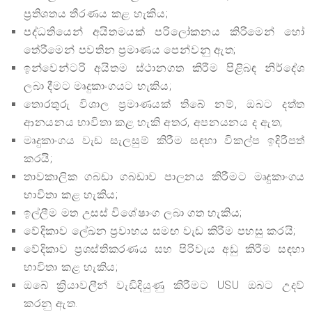
ප්‍රතිශතය තීරණය කළ හැකිය;
පද්ධතියෙන් අයිතමයක් පරිලෝකනය කිරීමෙන් හෝ
තේරීමෙන් පවතින ප්‍රමාණය පෙන්වනු ඇත;
ඉන්වෙන්ටරි අයිතම ස්ථානගත කිරීම පිළිබඳ නිර්දේශ
ලබා දීමට මෘදුකාංගයට හැකිය;
තොරතුරු විශාල ප්‍රමාණයක් තිබේ නම්, ඔබට දත්ත
ආනයනය භාවිතා කළ හැකි අතර, අපනයනය ද ඇත;
මෘදුකාංගය වැඩ සැලසුම් කිරීම සඳහා විකල්ප ඉදිරිපත්
කරයි;
තාවකාලික ගබඩා ගබඩාව පාලනය කිරීමට මෘදුකාංගය
භාවිතා කළ හැකිය;
ඉල්ලීම මත උසස් විශේෂාංග ලබා ගත හැකිය;
වේදිකාව ලේඛන ප්‍රවාහය සමඟ වැඩ කිරීම පහසු කරයි;
වේදිකාව ප්‍රශස්තිකරණය සහ පිරිවැය අඩු කිරීම සඳහා
භාවිතා කළ හැකිය;
ඔබේ ක්‍රියාවලීන් වැඩිදියුණු කිරීමට USU ඔබට උදව්
කරනු ඇත.