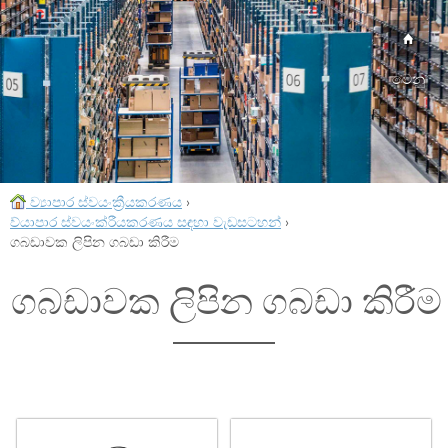
මෙනු
ව්‍යාපාර ස්වයංක්‍රීයකරණය
›
ව්යාපාර ස්වයංක්රීයකරණය සඳහා වැඩසටහන්
›
ගබඩාවක ලිපින ගබඩා කිරීම
ගබඩාවක ලිපින ගබඩා කිරීම