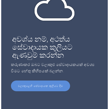
අවශ්ය නම්, අථත්ය
සේවාදායක කුලියට
ඇණවුම් කරන්න
කරුණාකර ඔබට වලාකුළු සේවාදායකයක් අවශ්‍ය
වීමට හේතු කිහිපයක් බලන්න.
වලාකුළෙහි සේවාදායක කුලියට දීම