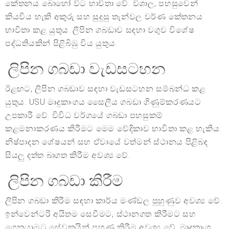
කේතනය බොහෝ විට භාවිතා වේ. විශාල, පහසුවෙන්
කියවිය හැකි අකුරු සහ සුදුසු තැන්වල වර්ණ කේතනය
භාවිතා කළ යුතුය. ලිපින ගබඩාව සඳහා වගුව විශේෂ
පද්ධතියකින් පිළිබිඹු විය යුතුය.
ලිපින ගබඩා වැඩසටහන
ඊළඟට, ලිපින ගබඩාව සඳහා වැඩසටහන සම්බන්ධ කළ
යුතුය. USU මෘදුකාංගය සෛලීය ගබඩා ගිණුම්කරණයට
උපකාරී වේ. විවිධ වර්ගයේ ගබඩා පහසුකම්
කළමනාකරණය කිරීමට මෙම වේදිකාව භාවිතා කළ හැකිය.
නිෂ්පාදන ශේෂයන් සහ ඒවායේ වත්මන් ස්ථානය පිළිබඳ
සියලු දත්ත බාගත කිරීම අවශ්‍ය වේ.
ලිපින ගබඩා කිරීම
ලිපින ගබඩා කිරීම සඳහා කාර්ය මණ්ඩල පුහුණුව අවශ්‍ය වේ.
ඉන්වෙන්ටරි අයිතම සෙවීමට, ස්ථානගත කිරීමට සහ
ගෙනයාමට සේවකයින් පුහුණු කිරීම අවශ්‍ය වේ. මෘදුකාංග