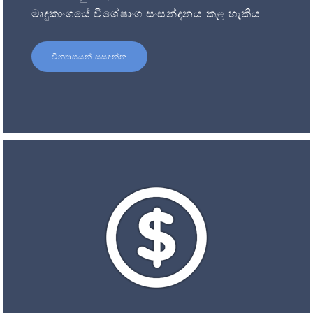
මෘදුකාංගයේ විශේෂාංග සංසන්දනය කළ හැකිය.
වින්‍යාසයන් සසඳන්න