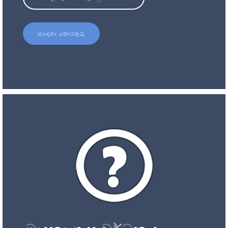
සබඳතා තොරතුරු