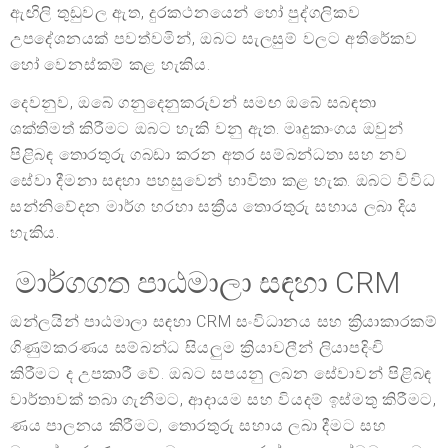
ඇඟිලි තුඩුවල ඇත, දුරකථනයෙන් හෝ පුද්ගලිකව
උපදේශනයක් පවත්වමින්, ඔබට සැලසුම් වලට අතිරේකව
හෝ වෙනස්කම් කළ හැකිය.
දෙවනුව, ඔබේ ගනුදෙනුකරුවන් සමඟ ඔබේ සබඳතා
ශක්තිමත් කිරීමට ඔබට හැකි වනු ඇත. මෘදුකාංගය ඔවුන්
පිළිබඳ තොරතුරු ගබඩා කරන අතර සම්බන්ධතා සහ නව
සේවා දීමනා සඳහා පහසුවෙන් භාවිතා කළ හැක. ඔබට විවිධ
සන්නිවේදන මාර්ග හරහා සක්‍රීය තොරතුරු සහාය ලබා දිය
හැකිය.
මාර්ගගත පාඨමාලා සඳහා CRM
ඔන්ලයින් පාඨමාලා සඳහා CRM සංවිධානය සහ ක්‍රියාකාරකම්
ගිණුම්කරණය සම්බන්ධ සියලුම ක්‍රියාවලීන් ලියාපදිංචි
කිරීමට ද උපකාරී වේ. ඔබට සපයනු ලබන සේවාවන් පිළිබඳ
වාර්තාවක් තබා ගැනීමට, ආදායම සහ වියදම් ඉස්මතු කිරීමට,
ණය පාලනය කිරීමට, තොරතුරු සහාය ලබා දීමට සහ