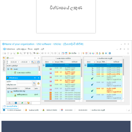
විශ්වාසයේ ලකුණ