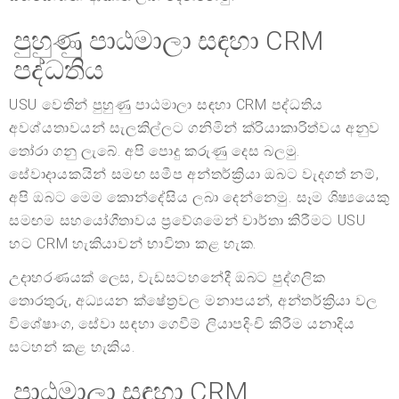
පුහුණු පාඨමාලා සඳහා CRM
පද්ධතිය
USU වෙතින් පුහුණු පාඨමාලා සඳහා CRM පද්ධතිය
අවශ්යතාවයන් සැලකිල්ලට ගනිමින් ක්රියාකාරිත්වය අනුව
තෝරා ගනු ලැබේ. අපි පොදු කරුණු දෙස බලමු.
සේවාදායකයින් සමඟ සමීප අන්තර්ක්‍රියා ඔබට වැදගත් නම්,
අපි ඔබට මෙම කොන්දේසිය ලබා දෙන්නෙමු. සෑම ශිෂ්‍යයෙකු
සමඟම සහයෝගීතාවය ප්‍රවේශමෙන් වාර්තා කිරීමට USU
හට CRM හැකියාවන් භාවිතා කළ හැක.
උදාහරණයක් ලෙස, වැඩසටහනේදී ඔබට පුද්ගලික
තොරතුරු, අධ්‍යයන ක්ෂේත්‍රවල මනාපයන්, අන්තර්ක්‍රියා වල
විශේෂාංග, සේවා සඳහා ගෙවීම් ලියාපදිංචි කිරීම යනාදිය
සටහන් කළ හැකිය.
පාඨමාලා සඳහා CRM