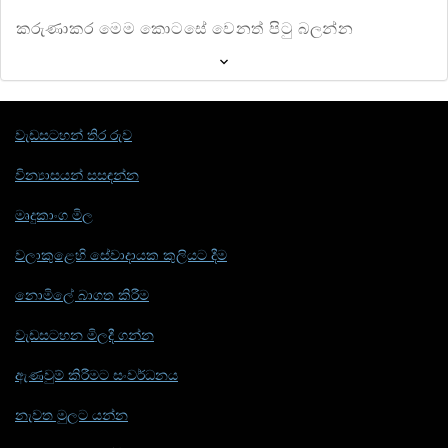
කරුණාකර මෙම කොටසේ වෙනත් පිටු බලන්න
වැඩසටහන් තිර රුව
වින්‍යාසයන් සසඳන්න
මෘදුකාංග මිල
වලාකුළෙහි සේවාදායක කුලියට දීම
නොමිලේ බාගත කිරීම
වැඩසටහන මිලදී ගන්න
ඇණවුම් කිරීමට සංවර්ධනය
නැවත මුලට යන්න