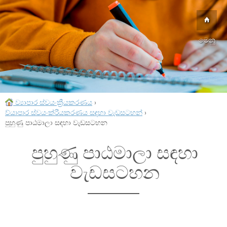
මෙනු
ව්‍යාපාර ස්වයංක්‍රීයකරණය
›
ව්යාපාර ස්වයංක්රීයකරණය සඳහා වැඩසටහන්
›
පුහුණු පාඨමාලා සඳහා වැඩසටහන
පුහුණු පාඨමාලා සඳහා
වැඩසටහන