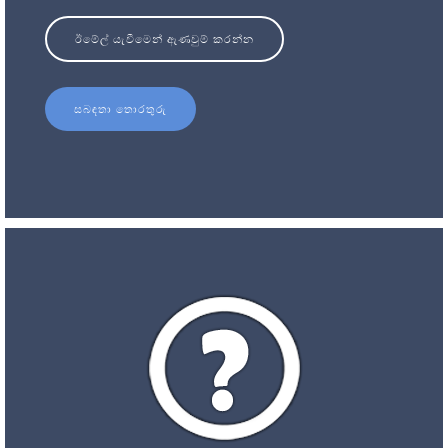
ඊමේල් යැවීමෙන් ඇණවුම් කරන්න
සබඳතා තොරතුරු