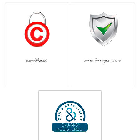
කතුහිමිකම
සත්‍යාපිත ප්‍රකාශකයා