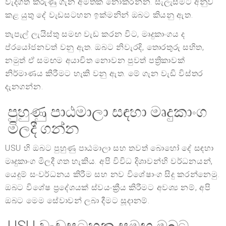
වැදගත් කරුණු ගැන අමතක නොකරන්න. සැලැස්මට අනුව
කළ යුතු දේ වැඩසටහන ඉක්මනින් ඔබට කියනු ඇත.
තැපැල් ලැයිස්තු සමඟ වැඩ කරන විට, මෘදුකාංගය ද
ප්රයෝජනවත් වනු ඇත. ඔබට නිවැරදි, තොරතුරු සහිත,
නමුත් ඒ සමඟම අයාචිත නොවන පුවත් පත්‍රිකාවක්
නිර්මාණය කිරීමට හැකි වනු ඇත. මේ ගැන වැඩි විස්තර
දැනගන්න.
පුහුණු පාඨමාලා සඳහා මෘදුකාංග
මිලදී ගන්න
USU හි ඔබට පුහුණු පාඨමාලා සහ තවත් බොහෝ දේ සඳහා
මෘදුකාංග මිලදී ගත හැකිය. අපි විවිධ දිශාවන්හි වර්ධනයන්,
යෙදුම් සංවර්ධනය කිරීම සහ නව විශේෂාංග සිදු කරන්නෙමු.
ඔබට විශේෂ ප්‍රදේශයක් ස්වයංක්‍රීය කිරීමට අවශ්‍ය නම්, අපි
ඔබට මෙම සේවාවන් ලබා දීමට සූදානම්.
USU වැඩසටහන සමඟ ඔබට