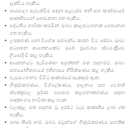
දැක්විය හැකිය;
පාඨමාලා පැවැත්වීම සඳහා සැලැස්ම තනි සහ කණ්ඩායම්
ආකෘතියෙන් ගොඩනගා ගත හැකිය;
පද්ධතිය භාවිතා කරමින්, ඔබට කාලසටහනක් ගොඩනගා
ගත හැකිය;
උපකරණ හෝ විශේෂ සම්බන්ධ කරන විට සේවා, ඔබට
අධ්‍යාපන ආයතනයකට ඔබේ ප්‍රවේශය ස්වයංක්‍රීයව
ලියාපදිංචි කළ හැකිය;
ආයතනයට පැමිණෙන අමුත්තන් මත පදනම්ව, ඔබට
සහයෝගීතාවයේ ඉතිහාසය නිරීක්ෂණය කළ හැකිය;
වැඩසටහනට විවිධ ආකාරයේ සැකසුම් ඇත;
ගිණුම්කරණය, විශ්ලේෂණය, පාලනය සහ වෙනත්
ක්ෂේත්‍රවල පූර්ණ ව්‍යාපාර කළමනාකරණය සඳහා
මෘදුකාංගය භාවිතා කළ හැක;
වලාකුළ මත පදනම් වූ දුරස්ථ වැඩ ආකෘතිය ලබා ගත
හැකිය;
ශාඛා තිබේ නම්, ඔබට ඔවුන්ගේ ගිණුම්කරණය සහතික