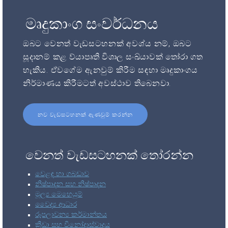
මෘදුකාංග සංවර්ධනය
ඔබට වෙනත් වැඩසටහනක් අවශ්ය නම්, ඔබට
සූදානම් කළ ව්යාපෘති විශාල සංඛ්යාවක් තෝරා ගත
හැකිය. ඒවගේම ඇනවුම් කිරීම සඳහා මෘදුකාංගය
නිර්මාණය කිරීමටත් අවස්ථාව තිබෙනවා.
නව වැඩසටහනක් ඇණවුම් කරන්න
වෙනත් වැඩසටහනක් තෝරන්න
වෙළඳ හා ගබඩාව
නිෂ්පාදන සහ නිෂ්පාදන
මූල්‍ය මෙහෙයුම්
වෛද්‍ය ආධාර
රූපලාවන්‍ය කර්මාන්තය
ක්‍රීඩා සහ විනෝදාස්වාදය