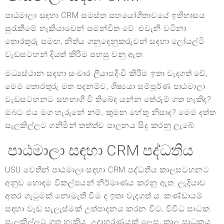
පාඨමාලා සඳහා CRM සමස්ත සහයෝගීතාවයේ ඉතිහාසය
සුරැකීමේ හැකියාවෙන් සමන්විත වේ. එවැනි වටිනා
තොරතුරු සමඟ, නිත්ය ගනුදෙනුකරුවන් සඳහා ලෝයල්ටි
වැඩසටහන් දියත් කිරීම පහසු වනු ඇත.
මධ්‍යස්ථාන සඳහා සංචාර ලියාපදිංචි කිරීම ඉතා වැදගත් වේ,
මෙම තොරතුරු මත පදනම්ව, ශිෂ්‍යයා සම්පූර්ණ පාඨමාලා
වැඩසටහනට සහභාගී වී තිබේද යන්න තේරුම් ගත හැකිද?
ඔබට එය මග හැරුනේ නම්, කුමන හේතු නිසාද? මෙම දත්ත
සැලකිල්ලට ගනිමින් තත්ත්ව පාලනය සිදු කරනු ලැබේ.
පාඨමාලා සඳහා CRM පද්ධතිය
USU වෙතින් පාඨමාලා සඳහා CRM පද්ධතිය කාලසටහනට
අනුව හොඳම විකල්පයන් නිර්මාණය කරනු ඇත. ලැදියාව
අතර ගැටුමක් නොමැති වීම ද ඉතා වැදගත් ය. කණ්ඩායම්
සඳහා වැඩ සැලැස්මක් උත්පාදනය කරන විට, විවිධ සාධක
සැලකිල්ලට ගත හැකිය. උදාහරණයක් ලෙස, කාල සාධකය.