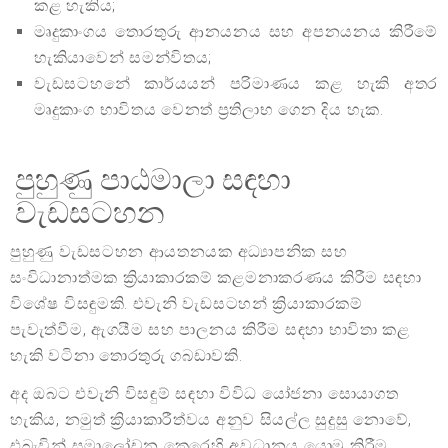
කළ හැකිය;
මෘදුකාංගය තොරතුරු ආනයනය සහ අපනයනය කිරීමේ
හැකියාවෙන් සමන්විතය;
වැඩසටහනේ කාර්යයන් පරිමාණය කළ හැකි අතර
මෘදුකාංග භාවිතය වෙනත් ප්‍රතිලාභ ගෙන දිය හැක.
පුහුණු පාඨමාලා සඳහා
වැඩසටහන
පුහුණු වැඩසටහන ආයතනයක අධ්‍යාපනික සහ
සංවිධානාත්මක ක්‍රියාකාරකම් කළමනාකරණය කිරීම සඳහා
විශේෂ විසඳුමකි. එවැනි වැඩසටහන් ක්‍රියාකාරකම්
පැවැත්වීම, ඇගයීම සහ පාලනය කිරීම සඳහා භාවිතා කළ
හැකි වටිනා තොරතුරු ගබඩාවකි.
අද ඔබට එවැනි විසඳුම් සඳහා විවිධ යෝජනා සොයාගත
හැකිය, නමුත් ක්‍රියාකාරීත්වය අනුව සියල්ල සුදුසු නොවේ,
එබැවින් සමාලෝචන කෙරෙහි අවධානය යොමු කිරීම,