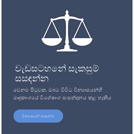
වැඩසටහනේ සැකසුම්
සසඳන්න
වෙනම පිටුවක, ඔබට විවිධ වින්‍යාසයන්හි
මෘදුකාංගයේ විශේෂාංග සංසන්දනය කළ හැකිය.
වින්‍යාසයන් සසඳන්න