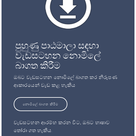
පුහුණු පාඨමාලා සඳහා
වැඩසටහන නොමිලේ
බාගත කිරීම
ඔබට වැඩසටහන නොමිලේ බාගත කර නිරූපණ
ආකාරයෙන් වැඩ කළ හැකිය
නොමිලේ බාගත කිරීම
වැඩසටහන ආරම්භ කරන විට, ඔබට භාෂාව
තෝරා ගත හැකිය.