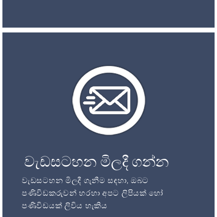
වැඩසටහන මිලදී ගන්න
වැඩසටහන මිලදී ගැනීම සඳහා, ඔබට
පණිවිඩකරුවන් හරහා අපට ලිපියක් හෝ
පණිවිඩයක් ලිවිය හැකිය