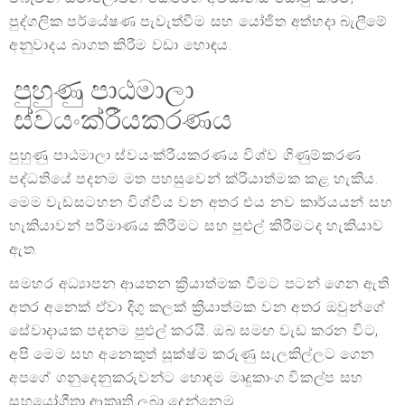
පුද්ගලික පර්යේෂණ පැවැත්වීම සහ යෝජිත අත්හදා බැලීමේ
අනුවාදය බාගත කිරීම වඩා හොඳය.
පුහුණු පාඨමාලා
ස්වයංක්රීයකරණය
පුහුණු පාඨමාලා ස්වයංක්රීයකරණය විශ්ව ගිණුම්කරණ
පද්ධතියේ පදනම මත පහසුවෙන් ක්රියාත්මක කළ හැකිය.
මෙම වැඩසටහන විශ්වීය වන අතර එය නව කාර්යයන් සහ
හැකියාවන් පරිමාණය කිරීමට සහ පුළුල් කිරීමටද හැකියාව
ඇත.
සමහර අධ්‍යාපන ආයතන ක්‍රියාත්මක වීමට පටන් ගෙන ඇති
අතර අනෙක් ඒවා දිගු කලක් ක්‍රියාත්මක වන අතර ඔවුන්ගේ
සේවාදායක පදනම පුළුල් කරයි. ඔබ සමඟ වැඩ කරන විට,
අපි මෙම සහ අනෙකුත් සූක්ෂ්ම කරුණු සැලකිල්ලට ගෙන
අපගේ ගනුදෙනුකරුවන්ට හොඳම මෘදුකාංග විකල්ප සහ
සහයෝගීතා ආකෘති ලබා දෙන්නෙමු.