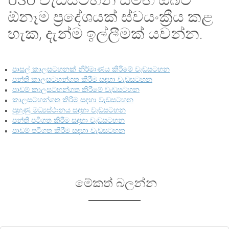
ඕනෑම ප්‍රදේශයක් ස්වයංක්‍රීය කළ
හැක, දැන්ම ඉල්ලීමක් යවන්න.
පාසල් කාලසටහනක් නිර්මාණය කිරීමේ වැඩසටහන
පන්ති කාලසටහන්ගත කිරීම සඳහා වැඩසටහන
පාඩම් කාලසටහන්ගත කිරීමේ වැඩසටහන
කාලසටහන්ගත කිරීම සඳහා වැඩසටහන
පුහුණු මධ්‍යස්ථානය සඳහා වැඩසටහන
පන්ති පටිගත කිරීම සඳහා වැඩසටහන
පාඩම් පටිගත කිරීම සඳහා වැඩසටහන
මේකත් බලන්න