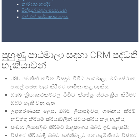
කාර් සහ භාරදීම
මිනිසුන් සඳහා සේවාවන්
එක් එක් සංවිධානය සඳහා
පුහුණු පාඨමාලා සඳහා CRM පද්ධති
හැකියාවන්
USU වෙතින් නවීන විසඳුම විවිධ පාඨමාලා, මධ්යස්ථාන,
පාසල් සමඟ වැඩ කිරීමට භාවිතා කළ හැකිය;
ඔබේ ක්‍රියාකාරකම්වල විවිධ ක්ෂේත්‍ර ස්වයංක්‍රීය කිරීමට
ඔබට හැකි වනු ඇත;
උදාහරණයක් ලෙස, ඔබට ලියාපදිංචිය, ගණනය කිරීම්,
නඩත්තු කිරීමේ ක්රියාවලීන් ස්වයංක්රීය කළ හැකිය;
සංචාර ලියාපදිංචි කිරීමට මෘදුකාංගය ඔබට ඉඩ සලසයි;
විස්තර කිරීමේදී, ඔබට පන්තිවලට නොපැමිණීමේ විස්තර