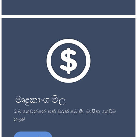
මෘදුකාංග මිල
ඔබ ගෙවන්නේ එක් වරක් පමණි. මාසික ගෙවීම්
නැත!