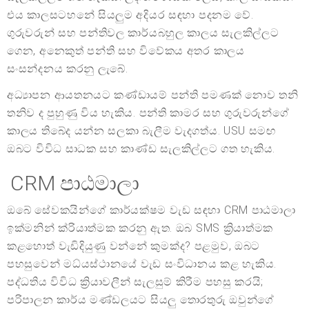
එය කාලසටහනේ සියලුම අදියර සඳහා පදනම වේ.
ගුරුවරුන් සහ පන්තිවල කාර්යබහුල කාලය සැලකිල්ලට
ගෙන, අනෙකුත් පන්ති සහ විවේකය අතර කාලය
සංසන්දනය කරනු ලැබේ.
අධ්‍යාපන ආයතනයට කණ්ඩායම් පන්ති පමණක් නොව තනි
තනිව ද පුහුණු විය හැකිය. පන්ති කාමර සහ ගුරුවරුන්ගේ
කාලය තිබේද යන්න සලකා බැලීම වැදගත්ය. USU සමඟ
ඔබට විවිධ සාධක සහ කාණ්ඩ සැලකිල්ලට ගත හැකිය.
CRM පාඨමාලා
ඔබේ සේවකයින්ගේ කාර්යක්ෂම වැඩ සඳහා CRM පාඨමාලා
ඉක්මනින් ක්රියාත්මක කරනු ඇත. ඔබ SMS ක්‍රියාත්මක
කළහොත් වැඩිදියුණු වන්නේ කුමක්ද? පළමුව, ඔබට
පහසුවෙන් මධ්යස්ථානයේ වැඩ සංවිධානය කළ හැකිය.
පද්ධතිය විවිධ ක්‍රියාවලීන් සැලසුම් කිරීම පහසු කරයි;
පරිපාලන කාර්ය මණ්ඩලයට සියලු තොරතුරු ඔවුන්ගේ