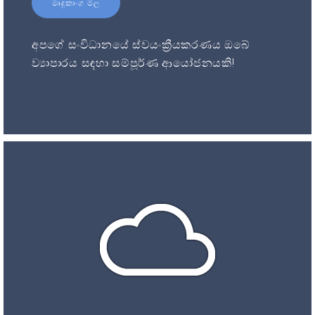
මෘදුකාංග මිල
අපගේ සංවිධානයේ ස්වයංක්‍රීයකරණය ඔබේ
ව්‍යාපාරය සඳහා සම්පූර්ණ ආයෝජනයකි!