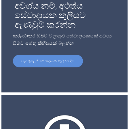
අවශ්ය නම්, අථත්ය
සේවාදායක කුලියට
ඇණවුම් කරන්න
කරුණාකර ඔබට වලාකුළු සේවාදායකයක් අවශ්‍ය
වීමට හේතු කිහිපයක් බලන්න.
වලාකුළෙහි සේවාදායක කුලියට දීම