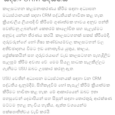
කාලසටහන කළමනාකරණය කිරීම සඳහා අධ්‍යාපන
මධ්‍යස්ථානයක් සඳහා CRM පද්ධතියක් භාවිතා කළ හැක.
ක්‍රියාවලිය ලියාපදිංචි කිරීමේ ගුණාත්මක භාවය අනුව පන්ති
පවත්වනු ලබන්නේ කෙතරම් කාලෝචිත සහ සැලැස්මට
අනුවද යන්න තීරණය කරයි. කාලසටහනක් සකස් කිරීමේදී,
ගුරුවරුන්ගේ හෝ ශිෂ්‍ය කණ්ඩායම්වල කාලසටහන් වල
අතිච්ඡාදනය වීමට ඉඩ නොතැබිය යුතුය, කාලය,
ප්‍රේක්ෂකයින් සහ ගුරුවරයාගේ වැඩ කාලසටහන පැහැදිලිව
සැලසුම් කිරීම අවශ්‍ය වේ. මෙම සියලු සාධක සැලකිල්ලට
ගැනීමට USU ඔබට උපකාර කරනු ඇත.
USU වෙතින් අධ්‍යාපන මධ්‍යස්ථානයක් සඳහා වන CRM
පද්ධතිය දැනුම්දීම්, සිහිකැඳවීම් හෝ තැපැල් කිරීම් ක්‍රියාත්මක
කිරීමට භාවිතා කළ හැක. මේ ආකාරයෙන් ඔබට ඉතා
පහසුවෙන් දෙමාපියන් සහ සිසුන් සඳහා තොරතුරු ආරක්ෂණ
මට්ටම ඉහළ නැංවිය හැකිය, ඇත්ත වශයෙන්ම
පක්ෂපාතීත්වය වැඩි කරයි.