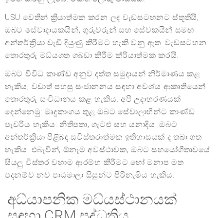
USU වෙතින් ක්‍රියාත්මක කරන ලද වැඩසටහනට ස්තූතියි,
ඔබට සේවාදායකයින්, ගුරුවරුන් සහ සේවකයින් සමඟ
අන්තර්ක්‍රියා වැඩි දියුණු කිරීමට හැකි වනු ඇත. වැඩසටහන
තොරතුරු මධ්යගත ගබඩා කිරීම ක්රියාත්මක කරයි.
ඔබට විවිධ කාණ්ඩ අනුව දත්ත සමුදායන් නිර්මාණය කළ
හැකිය, වඩාත් පහසු සංජානනය සඳහා අවශ්ය ආකෘතියෙන්
තොරතුරු සංවිධානය කළ හැකිය. අපි උදාහරණයක්
දෙන්නෙමු: මෘදුකාංගය තුළ ඔබට සේවාලාභීන්ට කාණ්ඩ
පැවරිය හැකිය: නිතිපතා, ගැටළු සහ යනාදිය. ඔබට
අන්තර්ක්‍රියා පිළිබඳ සවිස්තරාත්මක ඉතිහාසයක් ද තබා ගත
හැකිය. එබැවින්, ඕනෑම අවස්ථාවක, ඔබට සහයෝගීතාවයේ
සියලු විස්තර වහාම ආරම්භ කිරීමට හෝ මනාප මත
පදනම්ව නව පාඨමාලා සිසුන්ට පිරිනැමිය හැකිය.
අධ්යාපනික මධ්යස්ථානයක්
සඳහා CRM පද්ධතිය