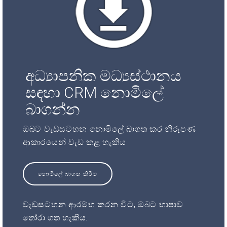
අධ්‍යාපනික මධ්‍යස්ථානය
සඳහා CRM නොමිලේ
බාගන්න
ඔබට වැඩසටහන නොමිලේ බාගත කර නිරූපණ
ආකාරයෙන් වැඩ කළ හැකිය
නොමිලේ බාගත කිරීම
වැඩසටහන ආරම්භ කරන විට, ඔබට භාෂාව
තෝරා ගත හැකිය.