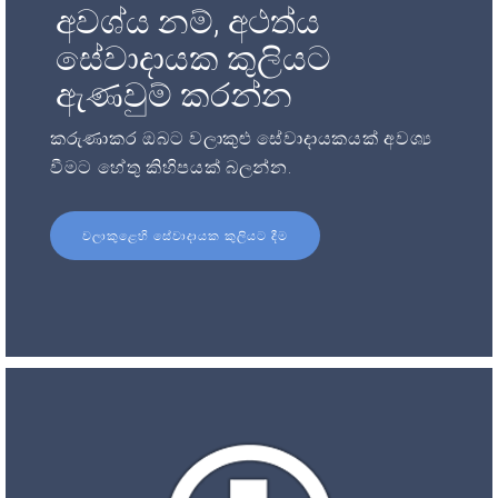
අවශ්ය නම්, අථත්ය
සේවාදායක කුලියට
ඇණවුම් කරන්න
කරුණාකර ඔබට වලාකුළු සේවාදායකයක් අවශ්‍ය
වීමට හේතු කිහිපයක් බලන්න.
වලාකුළෙහි සේවාදායක කුලියට දීම