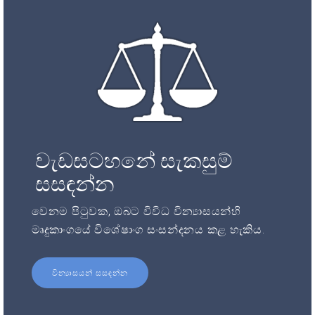
වැඩසටහනේ සැකසුම්
සසඳන්න
වෙනම පිටුවක, ඔබට විවිධ වින්‍යාසයන්හි
මෘදුකාංගයේ විශේෂාංග සංසන්දනය කළ හැකිය.
වින්‍යාසයන් සසඳන්න