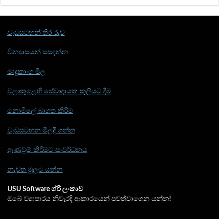
වැඩසටහන් තිර රුව
වින්‍යාසයන් සසඳන්න
මෘදුකාංග මිල
වලාකුළෙහි සේවාදායක කුලියට දීම
නොමිලේ බාගත කිරීම
වැඩසටහන මිලදී ගන්න
ඇණවුම් කිරීමට සංවර්ධනය
නැවත මුලට යන්න
USU Software ශ්රී ලංකාව
ඔබේ ව්‍යාපාරය නිවැරදි ආකාරයෙන් පවත්වාගෙන යන්න!