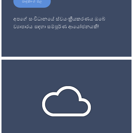
මෘදුකාංග මිල
අපගේ සංවිධානයේ ස්වයංක්‍රීයකරණය ඔබේ
ව්‍යාපාරය සඳහා සම්පූර්ණ ආයෝජනයකි!