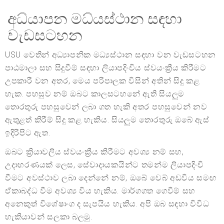
අධ්යාපන මධ්යස්ථාන සඳහා
වැඩසටහන
USU වෙතින් අධ්‍යාපනික මධ්‍යස්ථාන සඳහා වන වැඩසටහන
පාඨමාලා සහ සිදුවීම් සඳහා ලියාපදිංචිය ස්වයංක්‍රීය කිරීමට
උපකාරී වන අතර, මෙය පරිපාලක විසින් අතින් සිදු කළ
හැක. පහසුව නම් ඔබට කාලසටහනේ ඇති සියලුම
තොරතුරු පහසුවෙන් ලබා ගත හැකි අතර පහසුවෙන් නව
ඇතුළත් කිරීම් සිදු කළ හැකිය. සියලුම තොරතුරු ඔබේ ඇස්
ඉදිරිපිට ඇත.
ඔබට ක්‍රියාවලිය ස්වයංක්‍රීය කිරීමට අවශ්‍ය නම් සහ,
උදාහරණයක් ලෙස, සේවාදායකයින්ට තමන්ම ලියාපදිංචි
වීමට අවස්ථාව ලබා දෙන්නේ නම්, ඔබේ වෙබ් අඩවිය සමඟ
ඒකාබද්ධ වීම අවශ්‍ය විය හැකිය. මාර්ගගත ගෙවීම් සහ
අනෙකුත් විශේෂාංග ද සැපයිය හැකිය. අපි ඔබ සඳහා විවිධ
හැකියාවන් සලකා බලමු.