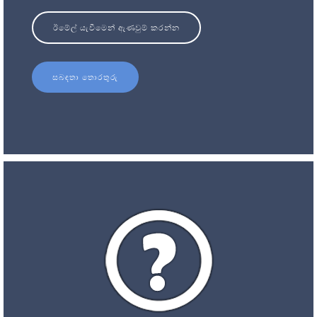
ඊමේල් යැවීමෙන් ඇණවුම් කරන්න
සබඳතා තොරතුරු