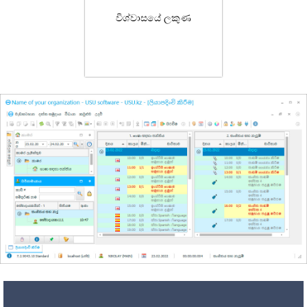
විශ්වාසයේ ලකුණ