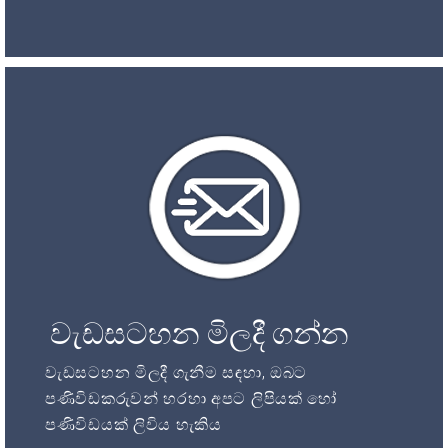
වැඩසටහන මිලදී ගන්න
වැඩසටහන මිලදී ගැනීම සඳහා, ඔබට
පණිවිඩකරුවන් හරහා අපට ලිපියක් හෝ
පණිවිඩයක් ලිවිය හැකිය