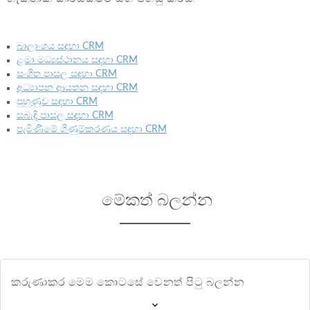
බාලාංශය සඳහා CRM
ළමා මධ්‍යස්ථානය සඳහා CRM
සංගීත පාසල සඳහා CRM
අධ්‍යාපන ආයතන සඳහා CRM
පුහුණුව සඳහා CRM
සබැඳි පාසල සඳහා CRM
පැමිණීමේ ගිණුම්කරණය සඳහා CRM
මේකත් බලන්න
කරුණාකර මෙම කොටසේ වෙනත් පිටු බලන්න