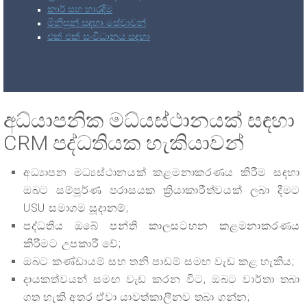
කාර් සහ භාරදීම
මිනිසුන් සඳහා සේවාවන්
එක් එක් සංවිධානය සඳහා
අධ්යාපනික මධ්යස්ථානයක් සඳහා
CRM පද්ධතියක හැකියාවන්
අධ්‍යාපන මධ්‍යස්ථානයක් කළමනාකරණය කිරීම සඳහා
ඔබට සම්පූර්ණ පරාසයක ක්‍රියාකාරීත්වයක් ලබා දීමට
USU සමාගම සූදානම්;
පද්ධතිය ඔබේ පන්ති කාලසටහන කළමනාකරණය
කිරීමට උපකාරී වේ;
ඔබට කණ්ඩායම් සහ තනි පාඩම් සමඟ වැඩ කළ හැකිය;
දායකත්වයන් සමඟ වැඩ කරන විට, ඔබට වාර්තා තබා
ගත හැකි අතර ඒවා යාවත්කාලීනව තබා ගන්න;