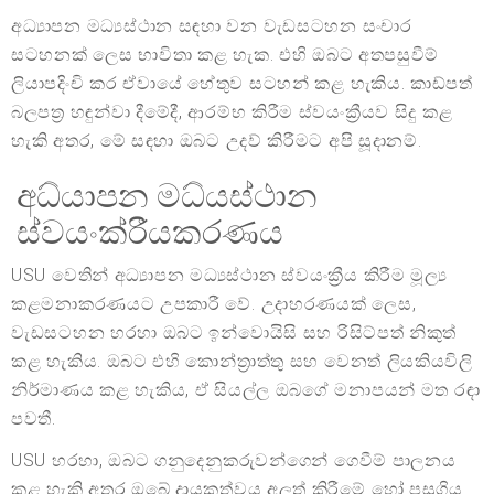
අධ්‍යාපන මධ්‍යස්ථාන සඳහා වන වැඩසටහන සංචාර
සටහනක් ලෙස භාවිතා කළ හැක. එහි ඔබට අතපසුවීම්
ලියාපදිංචි කර ඒවායේ හේතුව සටහන් කළ හැකිය. කාඩ්පත්
බලපත්‍ර හඳුන්වා දීමේදී, ආරම්භ කිරීම ස්වයංක්‍රීයව සිදු කළ
හැකි අතර, මේ සඳහා ඔබට උදව් කිරීමට අපි සූදානම්.
අධ්යාපන මධ්යස්ථාන
ස්වයංක්රීයකරණය
USU වෙතින් අධ්‍යාපන මධ්‍යස්ථාන ස්වයංක්‍රීය කිරීම මූල්‍ය
කළමනාකරණයට උපකාරී වේ. උදාහරණයක් ලෙස,
වැඩසටහන හරහා ඔබට ඉන්වොයිසි සහ රිසිට්පත් නිකුත්
කළ හැකිය. ඔබට එහි කොන්ත්‍රාත්තු සහ වෙනත් ලියකියවිලි
නිර්මාණය කළ හැකිය, ඒ සියල්ල ඔබගේ මනාපයන් මත රඳා
පවතී.
USU හරහා, ඔබට ගනුදෙනුකරුවන්ගෙන් ගෙවීම් පාලනය
කළ හැකි අතර ඔබේ දායකත්වය අලුත් කිරීමේ හෝ පසුගිය