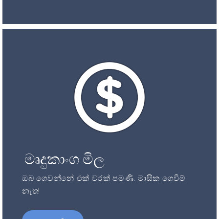
මෘදුකාංග මිල
ඔබ ගෙවන්නේ එක් වරක් පමණි. මාසික ගෙවීම්
නැත!