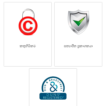
කතුහිමිකම
සත්‍යාපිත ප්‍රකාශකයා