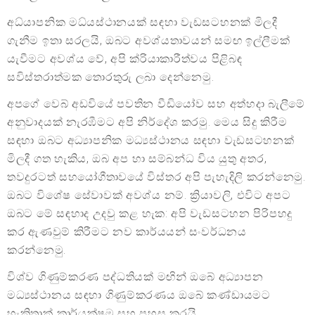
අධ්යාපනික මධ්යස්ථානයක් සඳහා වැඩසටහනක් මිලදී
ගැනීම ඉතා සරලයි, ඔබට අවශ්යතාවයන් සමඟ ඉල්ලීමක්
යැවීමට අවශ්ය වේ, අපි ක්රියාකාරීත්වය පිළිබඳ
සවිස්තරාත්මක තොරතුරු ලබා දෙන්නෙමු.
අපගේ වෙබ් අඩවියේ පවතින වීඩියෝව සහ අත්හදා බැලීමේ
අනුවාදයක් නැරඹීමට අපි නිර්දේශ කරමු. මෙය සිදු කිරීම
සඳහා ඔබට අධ්‍යාපනික මධ්‍යස්ථානය සඳහා වැඩසටහනක්
මිලදී ගත හැකිය, ඔබ අප හා සම්බන්ධ විය යුතු අතර,
තවදුරටත් සහයෝගීතාවයේ විස්තර අපි පැහැදිලි කරන්නෙමු.
ඔබට විශේෂ සේවාවක් අවශ්ය නම්. ක්‍රියාවලි, එවිට අපට
ඔබට මේ සඳහාද උදවු කළ හැක: අපි වැඩසටහන පිරිපහදු
කර ඇණවුම් කිරීමට නව කාර්යයන් සංවර්ධනය
කරන්නෙමු.
විශ්ව ගිණුම්කරණ පද්ධතියක් මඟින් ඔබේ අධ්‍යාපන
මධ්‍යස්ථානය සඳහා ගිණුම්කරණය ඔබේ කණ්ඩායමට
හැකිතාක් කාර්යක්ෂම සහ පහසු කරයි.