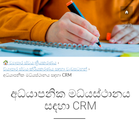
මෙනු
ව්‍යාපාර ස්වයංක්‍රීයකරණය
›
ව්යාපාර ස්වයංක්රීයකරණය සඳහා වැඩසටහන්
›
අධ්යාපනික මධ්යස්ථානය සඳහා CRM
අධ්යාපනික මධ්යස්ථානය
සඳහා CRM