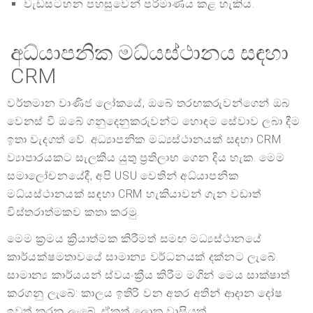
වැඩසටහන පහසුවෙන් පරිමාණය කළ හැකිය.
අධ්යාපනික මධ්යස්ථානය සඳහා
CRM
වර්තමාන වාණිජ ලෝකයේ, ඔබේ තරඟකරුවන්ගෙන් ඔබ
වෙනස් වී ඔබේ ගනුදෙනුකරුවන්ට හොඳම සේවාව ලබා දීම
ඉතා වැදගත් වේ. අධ්‍යාපනික මධ්‍යස්ථානයක් සඳහා CRM
ව්‍යාපාරයකට සැලකිය යුතු ප්‍රතිලාභ ගෙන දිය හැක. මෙම
සමාලෝචනයේදී, අපි USU වෙතින් අධ්යාපනික
මධ්යස්ථානයක් සඳහා CRM හැකියාවන් ගැන වඩාත්
විස්තරාත්මකව කතා කරමු.
මෙම ක්‍රමය ක්‍රියාත්මක කිරීමත් සමඟ මධ්‍යස්ථානයේ
කාර්යක්ෂමතාවයේ සාමාන්‍ය වර්ධනයක් දක්නට ලැබේ.
සාමාන්‍ය කාර්යයන් ස්වයංක්‍රීය කිරීම මගින් මෙය සාක්ෂාත්
කරගනු ලැබේ: කාලය ඉතිරි වන අතර අතින් ආදාන දෝෂ
ඉවත් කරනු ලැබේ. ඒකත් ලොකු වාසියක්.