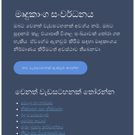
මෘදුකාංග සංවර්ධනය
ඔබට වෙනත් වැඩසටහනක් අවශ්ය නම්, ඔබට
සූදානම් කළ ව්යාපෘති විශාල සංඛ්යාවක් තෝරා ගත
හැකිය. ඒවගේම ඇනවුම් කිරීම සඳහා මෘදුකාංගය
නිර්මාණය කිරීමටත් අවස්ථාව තිබෙනවා.
නව වැඩසටහනක් ඇණවුම් කරන්න
වෙනත් වැඩසටහනක් තෝරන්න
වෙළඳ හා ගබඩාව
නිෂ්පාදන සහ නිෂ්පාදන
මූල්‍ය මෙහෙයුම්
වෛද්‍ය ආධාර
රූපලාවන්‍ය කර්මාන්තය
ක්‍රීඩා සහ විනෝදාස්වාදය