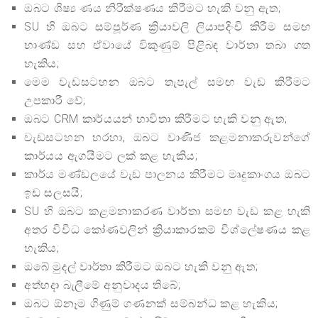
ඔබට ශිෂ්‍ය ණය නිරීක්ෂණය කිරීමට හැකි වනු ඇත;
SU හි ඔබට සම්පූර්ණ ක්‍රියාවලි ලියාපදිංචි කිරීම සමඟ
භාණ්ඩ සහ ඒවායේ විකුණුම් පිළිබඳ වාර්තා තබා ගත
හැකිය;
මෙම වැඩසටහන ඔබට තැපැල් සමඟ වැඩ කිරීමට
උපකාරී වේ;
ඔබට CRM කාර්යයන් භාවිතා කිරීමට හැකි වනු ඇත;
වැඩසටහන හරහා, ඔබට වාණිජ කළමනාකරුවන්ගේ
කාර්යය ඇගයීමට ලක් කළ හැකිය;
කාර්ය මණ්ඩලයේ වැඩ පාලනය කිරීමට මෘදුකාංගය ඔබට
ඉඩ සලසයි;
SU හි ඔබට කළමනාකරණ වාර්තා සමඟ වැඩ කළ හැකි
අතර විවිධ කෝණවලින් ක්‍රියාකාරකම් විශ්ලේෂණය කළ
හැකිය;
ඔබේ මුදල් වාර්තා කිරීමට ඔබට හැකි වනු ඇත;
අත්හදා බැලීමේ අනුවාදය තිබේ;
ඔබට ඕනෑම ගිණුම් ගණනක් සම්බන්ධ කළ හැකිය;