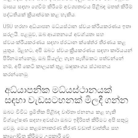
මාසය සඳහා ගෙවීම් කිරීමේ අවශ්‍යතාවය පිළිබඳ මතක් කිරීම්
පද්ධතියක් ක්‍රියාත්මක කළ හැකිය.
USU හරහා අධ්යාපන මධ්යස්ථාන ස්වයංක්රීයකරණය ඉතා
සරලයි. පළමුව, ඔබ ආයතනයේ අවශ්යතා සහ
ස්වයංක්රීයකරණය සඳහා ප්රධාන ක්ෂේත්ර තීරණය කළ
යුතුය. ඊළඟට, අපි ඔබට ස්වයංක්‍රීයකරණය සඳහා කාර්යයන්
පිරිනමන්නෙමු, ඔබ සියල්ල ගැන සෑහීමකට පත්වන්නේ
නම්, අපි කෙටි කාලයක් තුළ මෘදුකාංගය ස්ථාපනය
කරන්නෙමු.
අධ්යාපනික මධ්යස්ථානයක්
සඳහා වැඩසටහනක් මිලදී ගන්න
ඔබට විවිධ ප්‍රමිතික පිළිබඳ වාර්තා ජනනය කළ හැකි
විශ්ලේෂණ සඳහා අවස්ථා ඔබට ඉදිරිපත් කිරීමට අපි සතුටු
වෙමු, මෙය කළමනාකරණ තීරණ වඩාත් වෘත්තීය සහ
කාලෝචිත කිරීමට උපකාරී වේ.