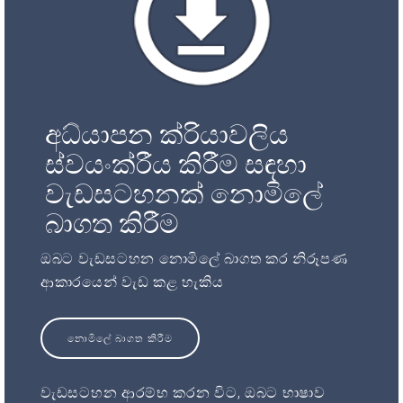
අධ්යාපන ක්රියාවලිය
ස්වයංක්රීය කිරීම සඳහා
වැඩසටහනක් නොමිලේ
බාගත කිරීම
ඔබට වැඩසටහන නොමිලේ බාගත කර නිරූපණ
ආකාරයෙන් වැඩ කළ හැකිය
නොමිලේ බාගත කිරීම
වැඩසටහන ආරම්භ කරන විට, ඔබට භාෂාව