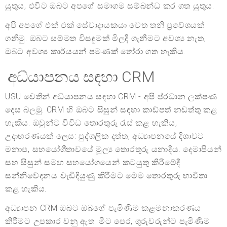
යුතුය, එවිට ඔබට අපගේ සමාගම සම්බන්ධ කර ගත යුතුය.
අපි අපගේ එක් එක් සේවාදායකයා වෙත තනි ප්‍රවේශයක්
ගනිමු. ඔබට සම්මත විසඳුමක් මිලදී ගැනීමට අවශ්‍ය නැත,
ඔබට අවශ්‍ය කාර්යයන් පමණක් තෝරා ගත හැකිය.
අධ්යාපනය සඳහා CRM
USU වෙතින් අධ්යාපනය සඳහා CRM - අපි ප්රධාන ලක්ෂණ
දෙස බලමු. CRM හි ඔබට සිසුන් සඳහා කාඩ්පත් නඩත්තු කළ
හැකිය. ඔවුන්ට විවිධ තොරතුරු රැස් කළ හැකිය,
උදාහරණයක් ලෙස: පුද්ගලික දත්ත, අධ්‍යාපනයේ දිශාවට
මනාප, සහයෝගීතාවයේ මූල්‍ය තොරතුරු යනාදිය. දෙමාපියන්
සහ සිසුන් සමඟ සහයෝගයෙන් කටයුතු කිරීමේදී
සන්නිවේදනය වැඩිදියුණු කිරීමට මෙම තොරතුරු භාවිතා
කළ හැකිය.
අධ්‍යාපන CRM ඔබට ඔබගේ පැමිණීම කළමනාකරණය
කිරීමට උපකාර වනු ඇත. මීට පෙර, ගුරුවරුන්ට පැමිණීම