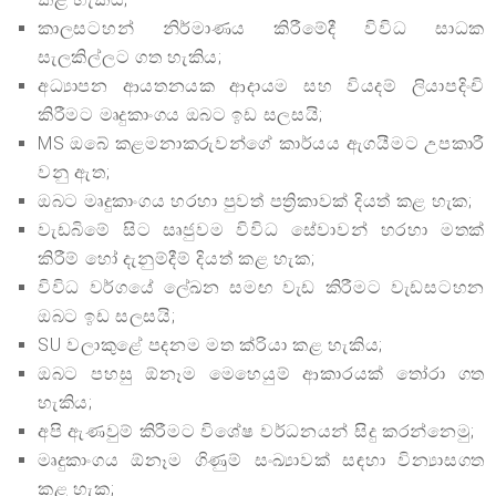
කාලසටහන් නිර්මාණය කිරීමේදී විවිධ සාධක
සැලකිල්ලට ගත හැකිය;
අධ්‍යාපන ආයතනයක ආදායම සහ වියදම් ලියාපදිංචි
කිරීමට මෘදුකාංගය ඔබට ඉඩ සලසයි;
MS ඔබේ කළමනාකරුවන්ගේ කාර්යය ඇගයීමට උපකාරී
වනු ඇත;
ඔබට මෘදුකාංගය හරහා පුවත් පත්‍රිකාවක් දියත් කළ හැක;
වැඩබිමේ සිට සෘජුවම විවිධ සේවාවන් හරහා මතක්
කිරීම් හෝ දැනුම්දීම් දියත් කළ හැක;
විවිධ වර්ගයේ ලේඛන සමඟ වැඩ කිරීමට වැඩසටහන
ඔබට ඉඩ සලසයි;
SU වලාකුළේ පදනම මත ක්රියා කළ හැකිය;
ඔබට පහසු ඕනෑම මෙහෙයුම් ආකාරයක් තෝරා ගත
හැකිය;
අපි ඇණවුම් කිරීමට විශේෂ වර්ධනයන් සිදු කරන්නෙමු;
මෘදුකාංගය ඕනෑම ගිණුම් සංඛ්‍යාවක් සඳහා වින්‍යාසගත
කළ හැක;