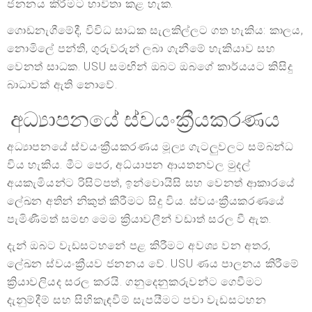
ජනනය කිරීමට භාවිතා කළ හැක.
ගොඩනැගීමේදී, විවිධ සාධක සැලකිල්ලට ගත හැකිය: කාලය,
නොමිලේ පන්ති, ගුරුවරුන් ලබා ගැනීමේ හැකියාව සහ
වෙනත් සාධක. USU සමඟින් ඔබට ඔබගේ කාර්යයට කිසිදු
බාධාවක් ඇති නොවේ.
අධ්‍යාපනයේ ස්වයංක්‍රීයකරණය
අධ්‍යාපනයේ ස්වයංක්‍රීයකරණය මූල්‍ය ගැටලුවලට සම්බන්ධ
විය හැකිය. මීට පෙර, අධ්යාපන ආයතනවල මුදල්
අයකැමියන්ට රිසිට්පත්, ඉන්වොයිසි සහ වෙනත් ආකාරයේ
ලේඛන අතින් නිකුත් කිරීමට සිදු විය. ස්වයංක්‍රීයකරණයේ
පැමිණීමත් සමඟ මෙම ක්‍රියාවලීන් වඩාත් සරල වී ඇත.
දැන් ඔබට වැඩසටහනේ පළ කිරීමට අවශ්‍ය වන අතර,
ලේඛන ස්වයංක්‍රීයව ජනනය වේ. USU ණය පාලනය කිරීමේ
ක්‍රියාවලියද සරල කරයි. ගනුදෙනුකරුවන්ට ගෙවීමට
දැනුම්දීම් සහ සිහිකැඳවීම් සැපයීමට පවා වැඩසටහන