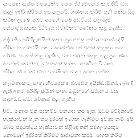
ආයතන ඇත්ත වශයෙන්ම මෙම ප්රවේශයට කැමතියි, එය
මුදල් ඉතිරි කිරීමට ඉඩ සලසයි. ගණනය කිරීම් තනි තනිව සිදු
කරනු ලැබේ, ඔබට අපගේ වෙබ් අඩවියේ වලාකුළු
සේවාදායකයක පිරිවැය ස්වාධීනව ගණනය කළ හැකිය.
පද්ධතිය පරිශීලකයින් සඳහා සුවපහසු සේවා කොන්දේසි
නිර්මානය කරයි: ඔබට ඩෙස්ක්ටොප් එකේ සැලසුම සහ
වර්ණ වෙනස් කළ හැකිය, වැඩ කරන කවුළු වල ප්‍රමාණය
වෙනස් කරන්න, මුරපදයක් සකසා, කෙටිමං විධාන
නිර්මාණය කර ඒවා වැඩබිමේ මැදට ගෙන යන්න.
කළමනාකරු සඳහා නිරපේක්ෂ ප්රවේශ අයිතිවාසිකම් ලබා දී
ඇති අතර, පරිශීලකයින් සඳහා ඔවුන්ගේ ස්ථානය මත
පදනම්ව ඒවා වෙනස් කළ හැකිය.
USU මනාප මත පදනම්ව වින්‍යාස කර ඇත. ඔබට වේදිකාවේ
හැකියාවන් ගැන තව දුරටත් ඉගෙන ගැනීමට අවශ්‍ය නම්, අපි
ඔබට පද්ධතියේ හැකියාවන් පිළිබඳ තනි පුද්ගලයෙකුට,
නොමිලේ ඉදිරිපත් කිරීමට ආරාධනා කරමු. බාගත කිරීම