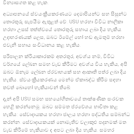
වින්‍යාසගත කළ හැක.
අධ්‍යාපනයේ ස්වයංක්‍රීයකරණයට දෙමාපියන්ට සහ සිසුන්ට
තොරතුරු සැපයීම ඇතුළත් වේ. USU හරහා විවිධ නාලිකා
හරහා උසස් තත්ත්වයේ තොරතුරු සහාය ලබා දිය හැකිය.
උදාහරණයක් ලෙස, ඔබට ඊමේල් හෝ හඬ ඇමතුම් හරහා
එවැනි සහාය සංවිධානය කළ හැකිය.
පරිපාලන ක්රියාකාරකම් අතරතුර, අවශ්ය නම්, විවිධ
වර්ගයේ ලේඛන සමඟ වැඩ කිරීමට අවශ්ය විය හැකිය, අපි
ඔබට ඕනෑම ලේඛන ප්රවාහයක් සහ ආකෘති පත්ර ලබා දිය
හැකිය. ස්වයංක්‍රීයකරණය මෙන්ම ඒකාබද්ධ කිරීම සඳහා
තවත් බොහෝ හැකියාවන් තිබේ.
දැන් අපි USU සමඟ සහයෝගීතාවයේ තාක්ෂණික සංරචක
හෙළි කරන්නෙමු. ඔබට සම්මත ප්රවේශය භාවිතා කළ
හැකිය: සේවාදායකය හරහා ජාලය හරහා පද්ධතිය සම්බන්ධ
කරන්න. සේවාදායකයක් නොමැතිව වලාකුළු පදනමක් මත
වැඩ කිරීමේ හැකියාව ද අපට ලබා දිය හැකිය. සමහර