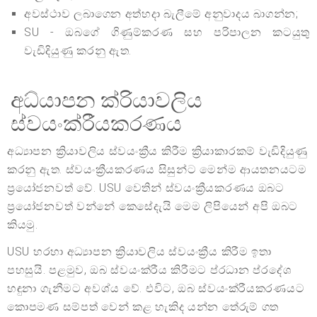
අවස්ථාව ලබාගෙන අත්හදා බැලීමේ අනුවාදය බාගන්න;
SU - ඔබගේ ගිණුම්කරණ සහ පරිපාලන කටයුතු
වැඩිදියුණු කරනු ඇත.
අධ්යාපන ක්රියාවලිය
ස්වයංක්රීයකරණය
අධ්‍යාපන ක්‍රියාවලිය ස්වයංක්‍රීය කිරීම ක්‍රියාකාරකම් වැඩිදියුණු
කරනු ඇත. ස්වයංක්‍රීයකරණය සිසුන්ට මෙන්ම ආයතනයටම
ප්‍රයෝජනවත් වේ. USU වෙතින් ස්වයංක්‍රීයකරණය ඔබට
ප්‍රයෝජනවත් වන්නේ කෙසේදැයි මෙම ලිපියෙන් අපි ඔබට
කියමු.
USU හරහා අධ්‍යාපන ක්‍රියාවලිය ස්වයංක්‍රීය කිරීම ඉතා
පහසුයි. පළමුව, ඔබ ස්වයංක්රීය කිරීමට ප්රධාන ප්රදේශ
හඳුනා ගැනීමට අවශ්ය වේ. එවිට, ඔබ ස්වයංක්රීයකරණයට
කොපමණ සම්පත් වෙන් කළ හැකිද යන්න තේරුම් ගත