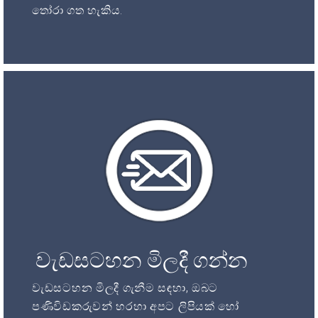
තෝරා ගත හැකිය.
වැඩසටහන මිලදී ගන්න
වැඩසටහන මිලදී ගැනීම සඳහා, ඔබට
පණිවිඩකරුවන් හරහා අපට ලිපියක් හෝ