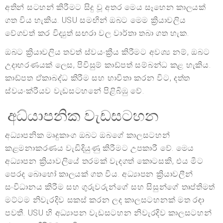
අතින් සටහන් කිරීමට සිදු වූ අතර මෙය සෑහෙන කාලයක්
ගත විය හැකිය. USU සමඟින් ඔබට මෙම ක්‍රියාවලිය
වේගවත් කර විද්‍යුත් සඟරා වල වාර්තා තබා ගත හැක.
ඔබට ක්‍රියාවලිය තවත් ස්වයංක්‍රීය කිරීමට අවශ්‍ය නම්, ඔබට
උදාහරණයක් ලෙස, පිවිසුම් කාඩ්පත් සම්බන්ධ කළ හැකිය.
කාඩ්පත ඒකාබද්ධ කිරීම සහ භාවිතා කරන විට, දත්ත
ස්වයංක්රීයව වැඩසටහනේ පිළිබිඹු වේ.
අධ්යාපනික වැඩසටහන
අධ්‍යාපනික මෘදුකාංග ඔබට ඔබගේ කාලසටහන්
කළමනාකරණය වැඩිදියුණු කිරීමට උපකාරී වේ. මෙය
අධ්‍යාපන ක්‍රියාවලියේ තරමක් වැදගත් කොටසකි, එය මීට
පෙරද බොහෝ කාලයක් ගත විය. අධ්‍යාපන ක්‍රියාවලීන්
සංවිධානය කිරීම සහ ගුරුවරුන්ගේ සහ සිසුන්ගේ තෘප්තිමත්
මට්ටම නිවැරදිව සකස් කරන ලද කාලසටහනක් මත රඳා
පවතී. USU හි අධ්‍යාපන වැඩසටහන නිවැරදිව කාලසටහන්