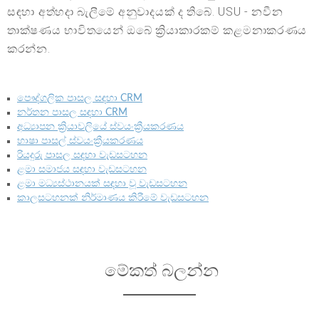
සඳහා අත්හදා බැලීමේ අනුවාදයක් ද තිබේ. USU - නවීන
තාක්ෂණය භාවිතයෙන් ඔබේ ක්‍රියාකාරකම් කළමනාකරණය
කරන්න.
පෞද්ගලික පාසල සඳහා CRM
නර්තන පාසල සඳහා CRM
අධ්‍යාපන ක්‍රියාවලියේ ස්වයංක්‍රීයකරණය
භාෂා පාසල් ස්වයංක්‍රීයකරණය
රියදුරු පාසල සඳහා වැඩසටහන
ළමා සමාජය සඳහා වැඩසටහන
ළමා මධ්‍යස්ථානයක් සඳහා වූ වැඩසටහන
කාලසටහනක් නිර්මාණය කිරීමේ වැඩසටහන
මේකත් බලන්න