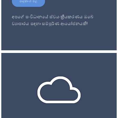
මෘදුකාංග මිල
අපගේ සංවිධානයේ ස්වයංක්‍රීයකරණය ඔබේ
ව්‍යාපාරය සඳහා සම්පූර්ණ ආයෝජනයකි!