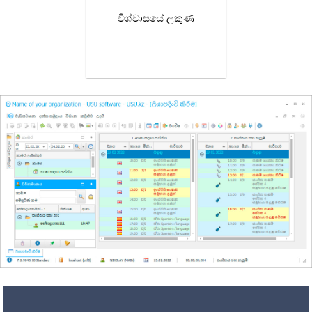
විශ්වාසයේ ලකුණ