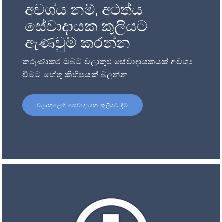
අවශ්ය නම්, අථත්ය
සේවාදායක කුලියට
ඇණවුම් කරන්න
කරුණාකර ඔබට වලාකුළු සේවාදායකයක් අවශ්‍ය
වීමට හේතු කිහිපයක් බලන්න.
වලාකුළෙහි සේවාදායක කුලියට දීම