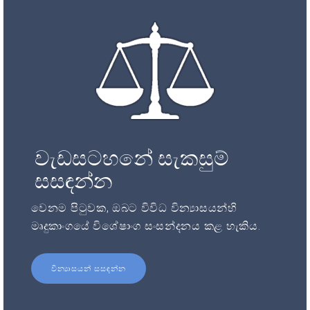
වැඩසටහනේ සැකසුම්
සසඳන්න
වෙනම පිටුවක, ඔබට විවිධ වින්‍යාසයන්හි
මෘදුකාංගයේ විශේෂාංග සංසන්දනය කළ හැකිය.
වින්‍යාසයන් සසඳන්න