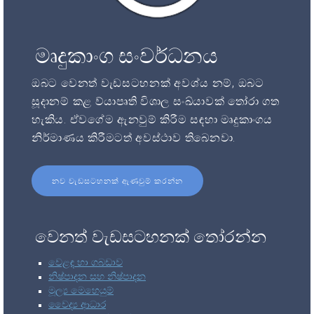
මෘදුකාංග සංවර්ධනය
ඔබට වෙනත් වැඩසටහනක් අවශ්ය නම්, ඔබට
සූදානම් කළ ව්යාපෘති විශාල සංඛ්යාවක් තෝරා ගත
හැකිය. ඒවගේම ඇනවුම් කිරීම සඳහා මෘදුකාංගය
නිර්මාණය කිරීමටත් අවස්ථාව තිබෙනවා.
නව වැඩසටහනක් ඇණවුම් කරන්න
වෙනත් වැඩසටහනක් තෝරන්න
වෙළඳ හා ගබඩාව
නිෂ්පාදන සහ නිෂ්පාදන
මූල්‍ය මෙහෙයුම්
වෛද්‍ය ආධාර