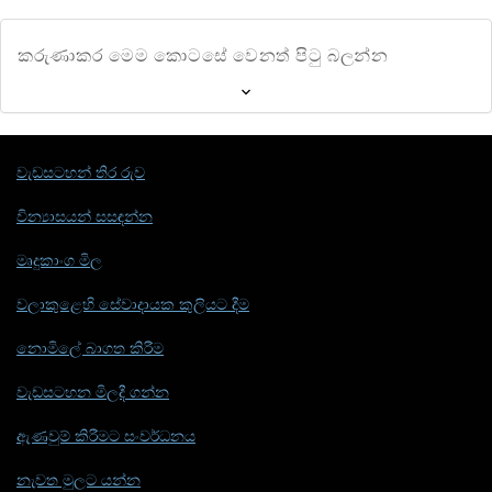
කරුණාකර මෙම කොටසේ වෙනත් පිටු බලන්න
වැඩසටහන් තිර රුව
වින්‍යාසයන් සසඳන්න
මෘදුකාංග මිල
වලාකුළෙහි සේවාදායක කුලියට දීම
නොමිලේ බාගත කිරීම
වැඩසටහන මිලදී ගන්න
ඇණවුම් කිරීමට සංවර්ධනය
නැවත මුලට යන්න