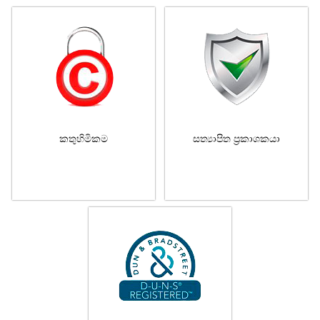
කතුහිමිකම
සත්‍යාපිත ප්‍රකාශකයා