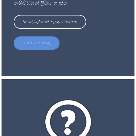
පණිවිඩයක් ලිවිය හැකිය
ඊමේල් යැවීමෙන් ඇණවුම් කරන්න
සබඳතා තොරතුරු