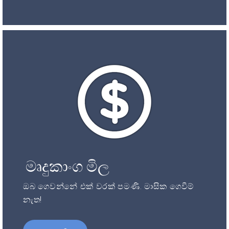
මෘදුකාංග මිල
ඔබ ගෙවන්නේ එක් වරක් පමණි. මාසික ගෙවීම්
නැත!