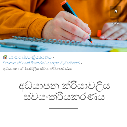
මෙනු
ව්‍යාපාර ස්වයංක්‍රීයකරණය
›
ව්යාපාර ස්වයංක්රීයකරණය සඳහා වැඩසටහන්
›
අධ්යාපන ක්රියාවලිය ස්වයංක්රීයකරණය
අධ්යාපන ක්රියාවලිය
ස්වයංක්රීයකරණය