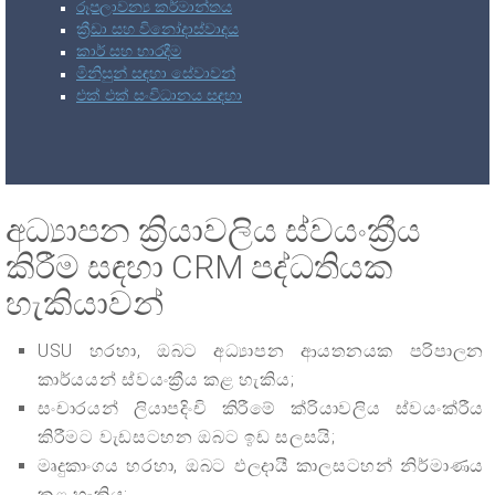
රූපලාවන්‍ය කර්මාන්තය
ක්‍රීඩා සහ විනෝදාස්වාදය
කාර් සහ භාරදීම
මිනිසුන් සඳහා සේවාවන්
එක් එක් සංවිධානය සඳහා
අධ්‍යාපන ක්‍රියාවලිය ස්වයංක්‍රීය
කිරීම සඳහා CRM පද්ධතියක
හැකියාවන්
USU හරහා, ඔබට අධ්‍යාපන ආයතනයක පරිපාලන
කාර්යයන් ස්වයංක්‍රීය කළ හැකිය;
සංචාරයන් ලියාපදිංචි කිරීමේ ක්රියාවලිය ස්වයංක්රීය
කිරීමට වැඩසටහන ඔබට ඉඩ සලසයි;
මෘදුකාංගය හරහා, ඔබට ඵලදායී කාලසටහන් නිර්මාණය
කළ හැකිය;