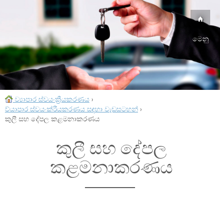
මෙනු
ව්‍යාපාර ස්වයංක්‍රීයකරණය
›
ව්යාපාර ස්වයංක්රීයකරණය සඳහා වැඩසටහන්
›
කුලී සහ දේපල කළමනාකරණය
කුලී සහ දේපල
කළමනාකරණය