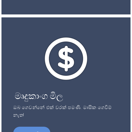
මෘදුකාංග මිල
ඔබ ගෙවන්නේ එක් වරක් පමණි. මාසික ගෙවීම්
නැත!