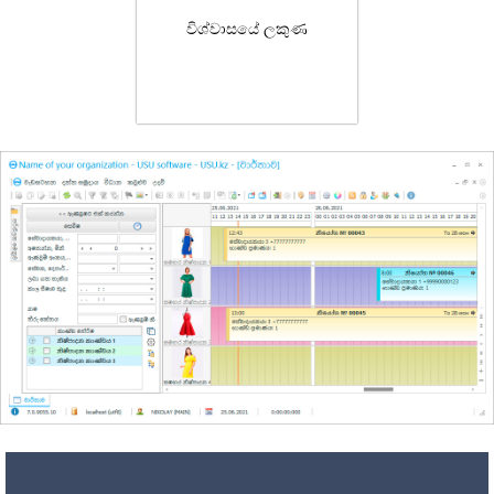
විශ්වාසයේ ලකුණ