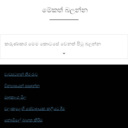
මේකත් බලන්න
කරුණාකර මෙම කොටසේ වෙනත් පිටු බලන්න
වැඩසටහන් තිර රුව
වින්‍යාසයන් සසඳන්න
මෘදුකාංග මිල
වලාකුළෙහි සේවාදායක කුලියට දීම
නොමිලේ බාගත කිරීම