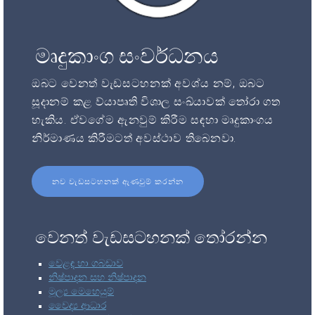
මෘදුකාංග සංවර්ධනය
ඔබට වෙනත් වැඩසටහනක් අවශ්ය නම්, ඔබට
සූදානම් කළ ව්යාපෘති විශාල සංඛ්යාවක් තෝරා ගත
හැකිය. ඒවගේම ඇනවුම් කිරීම සඳහා මෘදුකාංගය
නිර්මාණය කිරීමටත් අවස්ථාව තිබෙනවා.
නව වැඩසටහනක් ඇණවුම් කරන්න
වෙනත් වැඩසටහනක් තෝරන්න
වෙළඳ හා ගබඩාව
නිෂ්පාදන සහ නිෂ්පාදන
මූල්‍ය මෙහෙයුම්
වෛද්‍ය ආධාර