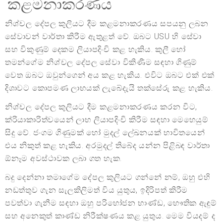
කළමනාකරණය
නිශ්චල දේපල කුලියට දීම කළමනාකරණය සපයනු ලබන
සේවාවන් වාර්තා කිරීම ඇතුළත් වේ. ඔබට USU හි සේවා
සහ විකුණුම් දෙකම ලියාපදිංචි කළ හැකිය. කුලී හෝ
තමන්ගේම නිශ්චල දේපල සේවා විකිණීම සඳහා ගිණුම්
වෙත ඔබට ඔවුන්ගෙන් අය කළ හැකිය. එවිට ඔබට එක් එක්
දිශාවට කොපමණ ලාභයක් ලැබේදැයි තක්සේරු කළ හැකිය.
නිශ්චල දේපල කුලියට දීම කළමනාකරණය කරන විට,
ක්රියාකාරිත්වයෙන් ලාභ ලියාපදිංචි කිරීම සඳහා මෙහෙයුම්
සිදු වේ. ජංගම ගිණුමක් හෝ මුදල් ලේඛනයක් භාවිතයෙන්
එය නිකුත් කළ හැකිය. අරමුදල් තිබේද යන්න පිළිබඳ වාර්තා
ඕනෑම අවස්ථාවක ලබා ගත හැක.
බදු දෙන්නා තමාගේම දේපල කුලියට ගන්නේ නම්, ඔහු එහි
නඩත්තුව ගැන සැලකිලිමත් විය යුතුය, ඉදිරිපත් කිරීම
පවත්වා ගැනීම සඳහා ඔහු පරිභෝජන භාණ්ඩ, භෞතික ඇඳුම්
සහ අනෙකුත් කාණ්ඩ නිරීක්ෂණය කළ යුතුය. මෙම වියදම් ද