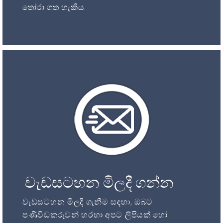
තෝරා ගත හැකිය.
වැඩසටහන මිලදී ගන්න
වැඩසටහන මිලදී ගැනීම සඳහා, ඔබට
පණිවිඩකරුවන් හරහා අපට ලිපියක් හෝ