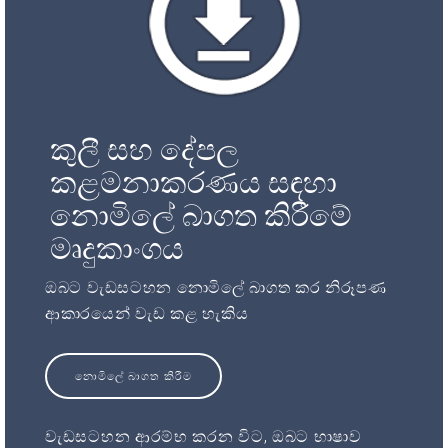
කුලී සහ දේපල
කළමනාකරණය සඳහා
නොමිලේ බාගත කිරීමේ
මෘදුකාංගය
ඔබට වැඩසටහන නොමිලේ බාගත කර නිරූපණ
ආකාරයෙන් වැඩ කළ හැකිය
නොමිලේ බාගත කිරීම
වැඩසටහන ආරම්භ කරන විට, ඔබට භාෂාව