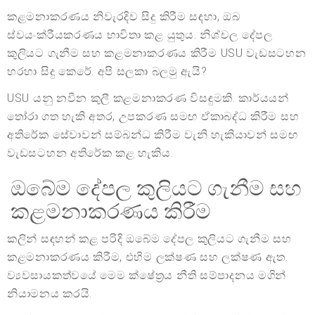
කළමනාකරණය නිවැරදිව සිදු කිරීම සඳහා, ඔබ
ස්වයංක්රීයකරණය භාවිතා කළ යුතුය. නිශ්චල දේපල
කුලියට ගැනීම සහ කළමනාකරණය කිරීම USU වැඩසටහන
හරහා සිදු කෙරේ. අපි සලකා බලමු ඇයි?
USU යනු නවීන කුලී කළමනාකරණ විසඳුමකි. කාර්යයන්
තෝරා ගත හැකි අතර, උපකරණ සමඟ ඒකාබද්ධ කිරීම සහ
අතිරේක සේවාවන් සම්බන්ධ කිරීම වැනි හැකියාවන් සමඟ
වැඩසටහන අතිරේක කළ හැකිය.
ඔබේම දේපල කුලියට ගැනීම සහ
කළමනාකරණය කිරීම
කලින් සඳහන් කළ පරිදි ඔබේම දේපල කුලියට ගැනීම සහ
කළමනාකරණය කිරීම, එහිම ලක්ෂණ සහ ලක්ෂණ ඇත.
ව්‍යවසායකත්වයේ මෙම ක්ෂේත්‍රය නීති සම්පාදනය මගින්
නියාමනය කරයි.