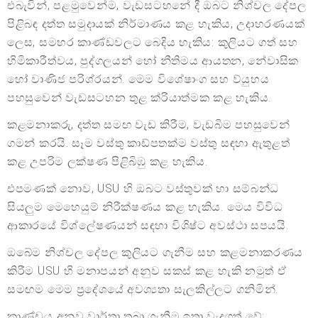
එබැවින්, පළමුවෙන්ම, වැඩසටහනේ දී ඔබට නිශ්චල දේපල
පිළිබඳ දත්ත සමුදායක් නිර්මාණය කළ හැකිය, උදාහරණයක්
ලෙස, සමහර කාණ්ඩවලට බෙදිය හැකිය: කුලියට ගත් සහ
හිමිකාරීත්වය, පුද්ගලයන් හෝ නීතිමය ආයතන, නේවාසික
හෝ වාණිජ පරිශ්රයන්. මෙම විශේෂාංග සහ ව්යුහය
පහසුවෙන් වැඩසටහන තුළ ක්රියාත්මක කළ හැකිය.
කළමනාකරු, දත්ත සමඟ වැඩ කිරීම, වැඩබිම පහසුවෙන්
ගමන් කරයි. සෑම වස්තු කාඩ්පතක්ම වස්තු සඳහා ඇතුළත්
කළ උපරිම ලක්ෂණ පිළිබිඹු කළ හැකිය.
එපමණක් නොව, USU හි ඔබට වස්තුවක් හා සම්බන්ධ
සියලුම මෙහෙයුම් නිරීක්ෂණය කළ හැකිය. මෙය විවිධ
ආකාරයේ විශ්ලේෂණයන් සඳහා විශිෂ්ට අවස්ථා සපයයි.
ඔබේම නිශ්චල දේපල කුලියට ගැනීම සහ කළමනාකරණය
කිරීම USU හි මනාපයන් අනුව සකස් කළ හැකි නමුත් ඒ
සමඟම මෙම ප්‍රදේශයේ අවශ්‍යතා සැලකිල්ලට ගනිමින්.
කාණ්ඩය අනුව වාර්තා තබා ගැනීම ඉතා වැදගත් වේ;