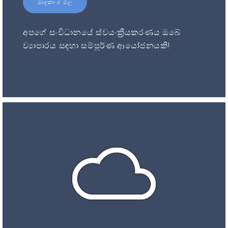
මෘදුකාංග මිල
අපගේ සංවිධානයේ ස්වයංක්‍රීයකරණය ඔබේ
ව්‍යාපාරය සඳහා සම්පූර්ණ ආයෝජනයකි!