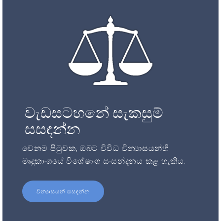
වැඩසටහනේ සැකසුම්
සසඳන්න
වෙනම පිටුවක, ඔබට විවිධ වින්‍යාසයන්හි
මෘදුකාංගයේ විශේෂාංග සංසන්දනය කළ හැකිය.
වින්‍යාසයන් සසඳන්න