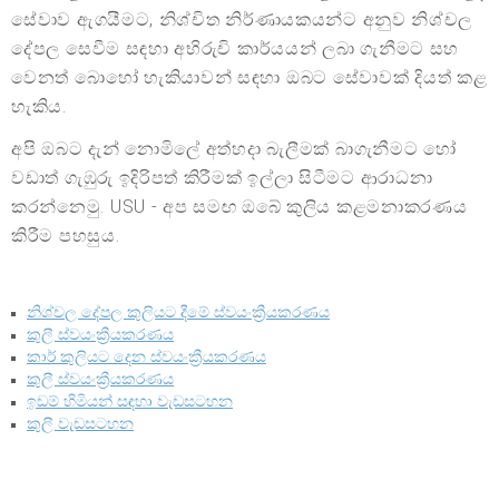
සේවාව ඇගයීමට, නිශ්චිත නිර්ණායකයන්ට අනුව නිශ්චල
දේපල සෙවීම සඳහා අභිරුචි කාර්යයන් ලබා ගැනීමට සහ
වෙනත් බොහෝ හැකියාවන් සඳහා ඔබට සේවාවක් දියත් කළ
හැකිය.
අපි ඔබට දැන් නොමිලේ අත්හදා බැලීමක් බාගැනීමට හෝ
වඩාත් ගැඹුරු ඉදිරිපත් කිරීමක් ඉල්ලා සිටීමට ආරාධනා
කරන්නෙමු. USU - අප සමඟ ඔබේ කුලිය කළමනාකරණය
කිරීම පහසුය.
නිශ්චල දේපල කුලියට දීමේ ස්වයංක්‍රීයකරණය
කුලී ස්වයංක්‍රීයකරණය
කාර් කුලියට දෙන ස්වයංක්‍රීයකරණය
කුලී ස්වයංක්‍රීයකරණය
ඉඩම් හිමියන් සඳහා වැඩසටහන
කුලී වැඩසටහන