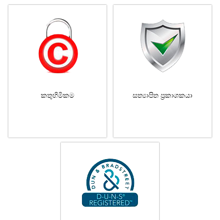
කතුහිමිකම
සත්‍යාපිත ප්‍රකාශකයා