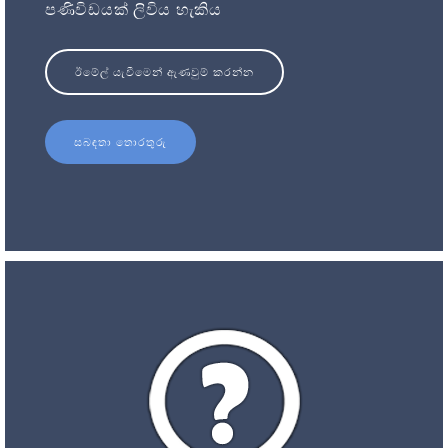
පණිවිඩයක් ලිවිය හැකිය
ඊමේල් යැවීමෙන් ඇණවුම් කරන්න
සබඳතා තොරතුරු