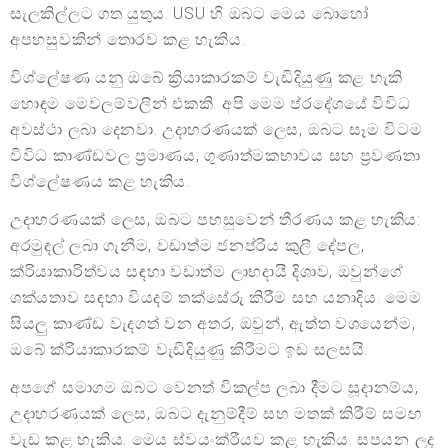
සැලකිල්ලට ගත යුතුය. USU හි ඔබට මෙය බොහෝ
අපහසුවකින් තොරව කළ හැකිය.
විශ්ලේෂණ යනු ඔබේ ක්‍රියාකාරකම් වැඩිදියුණු කළ හැකි
හොඳම මෙවලම්වලින් එකකි. අපි මෙම ප්රදේශයේ විවිධ
අවස්ථා ලබා දෙනවා. උදාහරණයක් ලෙස, ඔබට සෑම විටම
විවිධ කාණ්ඩවල ප්‍රමාණය, ගුණාත්මකභාවය සහ ප්‍රවණතා
විශ්ලේෂණය කළ හැකිය.
උදාහරණයක් ලෙස, ඔබට පහසුවෙන් තීරණය කළ හැකිය:
අරමුදල් ලබා ගැනීම, වඩාත්ම ජනප්රිය කුලී දේපල,
ක්රියාකාරිත්වය සඳහා වඩාත්ම ලාභදායී දිශාව, ඔවුන්ගේ
ශක්යතාව සඳහා වියදම් තක්සේරු කිරීම සහ යනාදිය. මෙම
සියලු කාණ්ඩ වැදගත් වන අතර, ඔවුන්, ඇත්ත වශයෙන්ම,
ඔබේ ක්රියාකාරකම් වැඩිදියුණු කිරීමට ඉඩ සලසයි.
අපගේ සමාගම ඔබට වෙනත් විකල්ප ලබා දීමට සූදානම්ය,
උදාහරණයක් ලෙස, ඔබට දැනුම්දීම් සහ මතක් කිරීම් සමඟ
වැඩ කළ හැකිය. මෙය ස්වයංක්රීයව කළ හැකිය. සපයන ලද