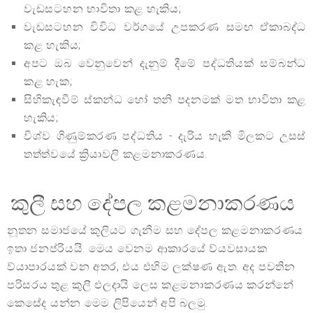
වැඩසටහන භාවිතා කළ හැකිය;
වැඩසටහන විවිධ වර්ගයේ උපකරණ සමඟ ඒකාබද්ධ
කළ හැකිය;
අපට ඔබ වෙනුවෙන් දැනුම් දීමේ පද්ධතියක් සම්බන්ධ
කළ හැක;
සිහිකැඳවීම් ස්කන්ධ හෝ තනි පදනමක් මත භාවිතා කළ
හැකිය;
විශ්ව ගිණුම්කරණ පද්ධතිය - දැරිය හැකි මිලකට උසස්
තත්ත්වයේ ක්‍රියාවලි කළමනාකරණය.
කුලී සහ දේපල කළමනාකරණය
නූතන සමාජයේ කුලියට ගැනීම සහ දේපල කළමනාකරණය
ඉතා ජනප්රියයි. මෙය වෙනම ආකාරයේ ව්යවසායක
ව්යාපාරයක් වන අතර, එය එහිම ලක්ෂණ ඇත. අද පවතින
පරිසරය තුළ කුලී ඵලදායි ලෙස කළමනාකරණය කරන්නේ
කෙසේද යන්න මෙම ලිපියෙන් අපි බලමු.