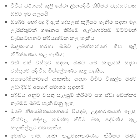
විවිධ වර්ගයේ කුලී සේවා ලියාපදිංචි කිරීමට වැඩසටහන
ඔබට ඉඩ සලසයි;
ඔබේම හෝ බදු දී ඇති දේපලක් කුලියට ගැනීම සඳහා මිල
ලැයිස්තුවක් ගණනය කිරීමේ ඇල්ගොරිතම මට්ටමින්
වැඩසටහනට ක්රියාත්මක කළ හැකිය;
මෘදුකාංගය හරහා ඔබට ලබන්නන්ගේ හිඟ කුලී
නිරීක්ෂණය කළ හැකිය;
එක් එක් වස්තුව සඳහා, ඔබට යම් කාලයක් සඳහා
වස්තුවේ පදිංචිය විශ්ලේෂණය කළ හැකිය;
සහයෝගීතාවයේ ආකෘතිය සඳහා විවිධ විකල්ප ඔබට
ලබා දීමට අපගේ සමාගම සූදානම්;
පදිංචිය අනුව වස්තු සැලසුම් කිරීමට සහ ඒවා වෙන්කර
තැබීමට ඔබට හැකි වනු ඇත;
ඔබේ නියෝජිතායතනයේ වියදම්, උදාහරණයක් ලෙස,
නිශ්චල දේපල නඩත්තු කිරීම මත, පද්ධතිය තුළ
සැලකිල්ලට ගත හැකිය;
අවශ්ය නම්, ශාඛා කළමනාකරණය කිරීමට ඔබට