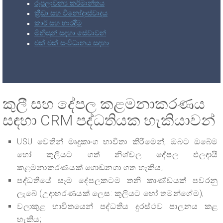
රූපලාවන්‍ය කර්මාන්තය
ක්‍රීඩා සහ විනෝදාස්වාදය
කාර් සහ භාරදීම
මිනිසුන් සඳහා සේවාවන්
එක් එක් සංවිධානය සඳහා
කුලී සහ දේපල කළමනාකරණය
සඳහා CRM පද්ධතියක හැකියාවන්
USU වෙතින් මෘදුකාංග භාවිතා කිරීමෙන්, ඔබට ඔබේම
හෝ කුලියට ගත් නිශ්චල දේපල ඵලදායී
කළමනාකරණයක් ගොඩනගා ගත හැකිය;
පද්ධතියේ සෑම දේපලකටම තනි කාණ්ඩයක් පවරනු
ලැබේ (උදාහරණයක් ලෙස: කුලියට හෝ තමන්ගේම);
වලාකුළ භාවිතයෙන් පද්ධතිය දුරස්ථව පාලනය කළ
හැකිය;