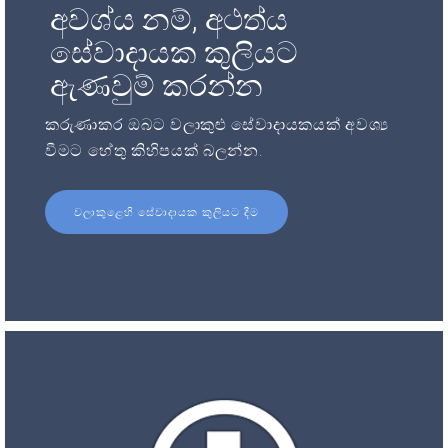
අවශ්ය නම්, අථත්ය
සේවාදායක කුලියට
ඇණවුම් කරන්න
කරුණාකර ඔබට වලාකුළු සේවාදායකයක් අවශ්‍ය
වීමට හේතු කිහිපයක් බලන්න.
වලාකුළෙහි සේවාදායක කුලියට දීම