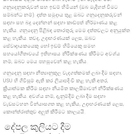
ගනුදෙනුකරුවන් සහ ඉඩම් හිමියන් (ඔබ මැදිහත් වීමට
සම්බන්ධ නම්). දත්ත සමුදාය තුළ ඔබට ගනුදෙනුකරුවන්
සඳහා සහ බදු දෙන්නන් සඳහා කාඩ්පත් නිර්මාණය කළ
හැකිය. ගනුදෙනු පිළිබඳ තොරතුරු මෙම දත්තවලට අනුයුක්ත
කළ හැකිය. තවද, උදාහරණයක් ලෙස, ඔබට
සේවාදායකයෙකු හෝ ඉඩම් හිමියෙකු සමඟ
සහයෝගීතාවයේ ඉතිහාසය නිරීක්ෂණය කිරීමට අවශ්ය
නම්, ඔබට මෙය පහසුවෙන් කළ හැකිය.
ගනුදෙනු සඳහා නීත්‍යානුකූල වැදගත්කමක් ලබා දීම සඳහා,
USU හි ගිවිසුම් ඇති කර ලියාපදිංචි කළ හැකි අතර,
ක්‍රියාත්මක කිරීම සඳහා නියමිත කාලසීමාවන් නිරීක්ෂණය
කළ හැකිය. අවශ්ය නම්, දැනුම්දීම් ලබා දීම සඳහා
වැඩසටහන වින්යාසගත කළ හැකිය, උදාහරණයක් ලෙස,
කොන්ත්රාත්තුව අලුත් කිරීමට කාලයයි.
දේපල කුලියට දීම