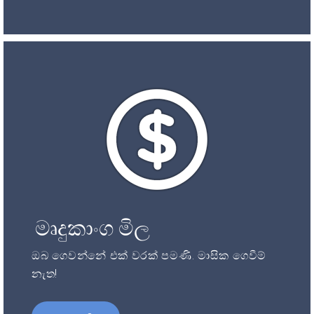
මෘදුකාංග මිල
ඔබ ගෙවන්නේ එක් වරක් පමණි. මාසික ගෙවීම්
නැත!