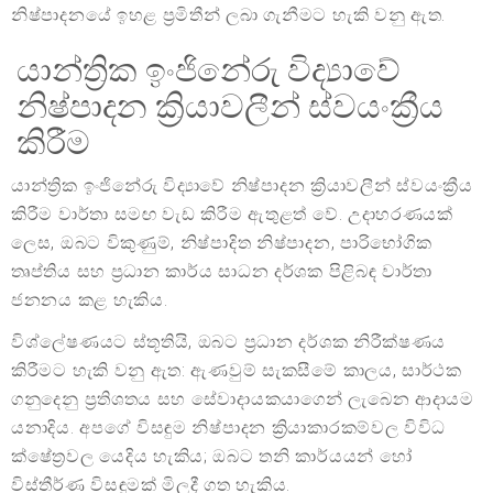
නිෂ්පාදනයේ ඉහළ ප්‍රමිතීන් ලබා ගැනීමට හැකි වනු ඇත.
යාන්ත්‍රික ඉංජිනේරු විද්‍යාවේ
නිෂ්පාදන ක්‍රියාවලීන් ස්වයංක්‍රීය
කිරීම
යාන්ත්‍රික ඉංජිනේරු විද්‍යාවේ නිෂ්පාදන ක්‍රියාවලීන් ස්වයංක්‍රීය
කිරීම වාර්තා සමඟ වැඩ කිරීම ඇතුළත් වේ. උදාහරණයක්
ලෙස, ඔබට විකුණුම්, නිෂ්පාදිත නිෂ්පාදන, පාරිභෝගික
තෘප්තිය සහ ප්‍රධාන කාර්ය සාධන දර්ශක පිළිබඳ වාර්තා
ජනනය කළ හැකිය.
විශ්ලේෂණයට ස්තූතියි, ඔබට ප්‍රධාන දර්ශක නිරීක්ෂණය
කිරීමට හැකි වනු ඇත: ඇණවුම් සැකසීමේ කාලය, සාර්ථක
ගනුදෙනු ප්‍රතිශතය සහ සේවාදායකයාගෙන් ලැබෙන ආදායම
යනාදිය. අපගේ විසඳුම නිෂ්පාදන ක්‍රියාකාරකම්වල විවිධ
ක්ෂේත්‍රවල යෙදිය හැකිය; ඔබට තනි කාර්යයන් හෝ
විස්තීර්ණ විසඳුමක් මිලදී ගත හැකිය.