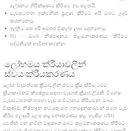
ලේඛනය නිරීක්ෂණය කිරීමට ඉඩ සලසයි;
වැඩසටහන ඉක්මනින් ප්‍රගුණ කිරීමට අපි ඔබට උදව්
කරන්නෙමු;
ඉල්ලීම මත අපි අමතර විකල්ප ලබා දෙන්නෙමු;
SU - ඔබේ නිෂ්පාදනය කළමනාකරණය කිරීමට
පද්ධතියක් භාවිතා කරන්න.
ලෝහමය ක්රියාවලීන්
ස්වයංක්රීයකරණය
ලෝහ විද්‍යාත්මක ක්‍රියාවලීන් ස්වයංක්‍රීය කිරීම මෙම
ක්‍රියාකාරකම් ක්ෂේත්‍රය සඳහා වැදගත් ක්‍රියාවලියකි. විශේෂ
වැඩසටහනක් හරහා වැඩ සංවිධානය කිරීමෙන්, ඔබට
විකුණුම්, නිෂ්පාදන කටයුතු සහ ගනුදෙනුකරුවන් සමඟ වැඩ
කිරීම ඵලදායී ලෙස කළමනාකරණය කළ හැකිය. USU
වෙතින් වන නවීන මෘදුකාංග ඔබට කළමනාකරණය කිරීමට
සහ ඔබේ ගිණුම්කරණය වඩාත් කාර්යක්ෂම කිරීමට උපකාරී