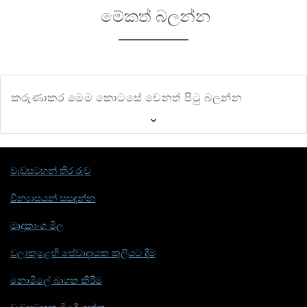
මේකත් බලන්න
කරුණාකර මෙම කොටසේ වෙනත් පිටු බලන්න
වැඩසටහන් තිර රුව
වින්‍යාසයන් සසඳන්න
මෘදුකාංග මිල
වලාකුළෙහි සේවාදායක කුලියට දීම
නොමිලේ බාගත කිරීම