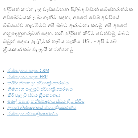
ඉදිරිපත් කරන ලද වැඩසටහන පිළිබඳ වඩාත් සවිස්තරාත්මක
අවබෝධයක් ලබා ගැනීම සඳහා, අපගේ වෙබ් අඩවියේ
වීඩියෝව නැරඹීමට අපි ඔබට ආරාධනා කරමු. අපි අපගේ
ගනුදෙනුකරුවන් සඳහා තනි ඉදිරිපත් කිරීම් පවත්වමු, ඔබට
ඔවුන් සඳහා ඉල්ලීමක් තැබිය හැකිය. USU - අපි ඔබේ
ක්‍රියාකාරකම් ඵලදායී කරන්නෙමු.
නිෂ්පාදනය සඳහා CRM
නිෂ්පාදනය සඳහා ERP
කර්මාන්තශාලා ස්වයංක්‍රීයකරණය
නිෂ්පාදන සැලසුම් ස්වයංක්‍රීයකරණය
කිරි පැලෑටි ස්වයංක්‍රීයකරණය
තෙල් සහ ගෑස් නිෂ්පාදනය ස්වයංක්‍රීය කිරීම
ආහාර නිෂ්පාදනයේ ස්වයංක්‍රීයකරණය
නිෂ්පාදන ස්වයංක්‍රීයකරණය