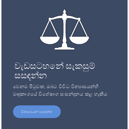
වැඩසටහනේ සැකසුම්
සසඳන්න
වෙනම පිටුවක, ඔබට විවිධ වින්‍යාසයන්හි
මෘදුකාංගයේ විශේෂාංග සංසන්දනය කළ හැකිය.
වින්‍යාසයන් සසඳන්න