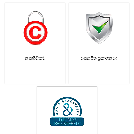
කතුහිමිකම
සත්‍යාපිත ප්‍රකාශකයා