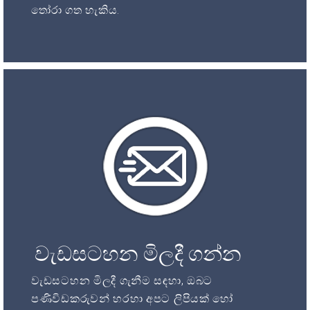
තෝරා ගත හැකිය.
වැඩසටහන මිලදී ගන්න
වැඩසටහන මිලදී ගැනීම සඳහා, ඔබට
පණිවිඩකරුවන් හරහා අපට ලිපියක් හෝ