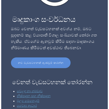
මෘදුකාංග සංවර්ධනය
ඔබට වෙනත් වැඩසටහනක් අවශ්ය නම්, ඔබට
සූදානම් කළ ව්යාපෘති විශාල සංඛ්යාවක් තෝරා ගත
හැකිය. ඒවගේම ඇනවුම් කිරීම සඳහා මෘදුකාංගය
නිර්මාණය කිරීමටත් අවස්ථාව තිබෙනවා.
නව වැඩසටහනක් ඇණවුම් කරන්න
වෙනත් වැඩසටහනක් තෝරන්න
වෙළඳ හා ගබඩාව
නිෂ්පාදන සහ නිෂ්පාදන
මූල්‍ය මෙහෙයුම්
වෛද්‍ය ආධාර