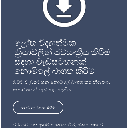
ලෝහ විද්‍යාත්මක
ක්‍රියාවලීන් ස්වයංක්‍රීය කිරීම
සඳහා වැඩසටහනක්
නොමිලේ බාගත කිරීම
ඔබට වැඩසටහන නොමිලේ බාගත කර නිරූපණ
ආකාරයෙන් වැඩ කළ හැකිය
නොමිලේ බාගත කිරීම
වැඩසටහන ආරම්භ කරන විට, ඔබට භාෂාව