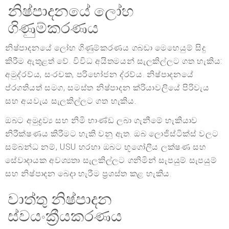
නිෂ්පාදනයේ ලෝහ
ගිණුම්කරණය
නිෂ්පාදනයේ ලෝහ ගිණුම්කරණය ගබඩා මෙහෙයුම් සිදු
කිරීම ඇතුළත් වේ. විවිධ අයිතමයන් සැලකිල්ලට ගත හැකිය:
අමුද්රව්ය, සංරචක, පරිභෝජන ද්රව්ය. නිෂ්පාදනයේ
ප්රගතියත් සමග, සමස්ත නිෂ්පාදන ක්රියාවලියේ පිරිවැය
සහ අයවැය සැලකිල්ලට ගත හැකිය.
ඔබට අමුද්‍රව්‍ය සහ නිමි භාණ්ඩ ලබා ගැනීමේ හැකියාව
නිරීක්ෂණය කිරීමට හැකි වනු ඇත. ඔබ ලොජිස්ටික්ස් වලට
සම්බන්ධ නම්, USU හරහා ඔබට භූගෝලීය ලක්ෂණ සහ
සේවාදායක අවශ්‍යතා සැලකිල්ලට ගනිමින් සැපයුම් සැපයුම්
සහ නිෂ්පාදන බෙදා හැරීම ප්‍රශස්ත කළ හැකිය.
වාත්තු නිෂ්පාදන
ස්වයංක්‍රීයකරණය