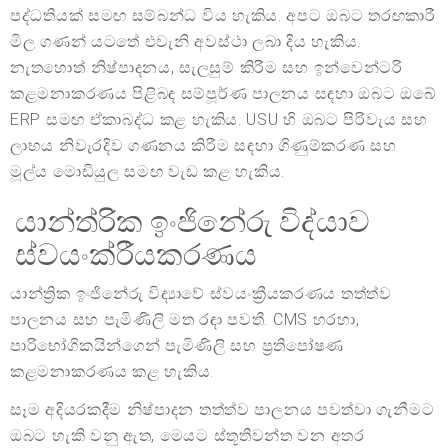
පද්ධතියක් සමඟ සම්බන්ධ විය හැකිය. අපට ඔබට තරඟකාරී
මිල ගණන් යටතේ එවැනි අවස්ථා ලබා දිය හැකිය.
නැතහොත් නිෂ්පාදනය, සැලසුම් කිරීම සහ ඉන්වෙන්ටරි
කළමනාකරණය පිළිබඳ සම්පූර්ණ පාලනය සඳහා ඔබට ඔබේ
ERP සමඟ ඒකාබද්ධ කළ හැකිය. USU හි ඔබට පිරිවැය සහ
ලාභය නිවැරදිව ගණනය කිරීම සඳහා ගිණුම්කරණ සහ
මූල්ය මොඩියුල සමඟ වැඩ කළ හැකිය.
යාන්ත්රික ඉංජිනේරු විද්යාව
ස්වයංක්රීයකරණය
යාන්ත්‍රික ඉංජිනේරු විද්‍යාවේ ස්වයංක්‍රීයකරණය තත්ත්ව
පාලනය සහ පැමිණිලි මත රඳා පවතී. CMS හරහා,
පාරිභෝගිකයින්ගෙන් පැමිණිලි සහ ප්‍රතිපෝෂණ
කළමනාකරණය කළ හැකිය.
සෑම අදියරකදීම නිෂ්පාදන තත්ත්ව පාලනය පවත්වා ගැනීමට
ඔබට හැකි වනු ඇත, මෙයට ස්තූතිවන්ත වන අතර