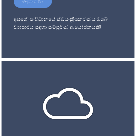
මෘදුකාංග මිල
අපගේ සංවිධානයේ ස්වයංක්‍රීයකරණය ඔබේ
ව්‍යාපාරය සඳහා සම්පූර්ණ ආයෝජනයකි!