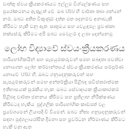
වාත්තු ස්වයංක්‍රීයකරණයට ඉල්ලුම විශ්ලේෂණය සහ
පුරෝකථනය ඇතුළත් වේ. ඔබ USU හි වාර්තා තබා ගන්නේ
නම්, ඔබට අතීත විකුණුම් දත්ත මත පදනම්ව අනාවැකි
කිරීමට හැකි වනු ඇත. සෘතුමය සහ වෙළඳපල ප්‍රවණතා
තක්සේරු කිරීමට අපි ඔබට මෙවලම් ද ලබා දෙන්නෙමු.
ලෝහ විද්‍යාවේ ස්වයංක්‍රීයකරණය
පාරිභෝගිකයින් සහ සැපයුම්කරුවන් සමඟ සබඳතා පවත්වා
නොගෙන ලෝහ කර්මාන්තයේ ස්වයංක්‍රීයකරණය සම්පූර්ණ
නොවේ. USU හි, ඔබට ගනුදෙනුකරුවන් සහ
සැපයුම්කරුවන් සමඟ අන්තර්ක්‍රියා පිළිබඳ සවිස්තරාත්මක
ඉතිහාසයක් සුරැකිය හැක. ඔබට සේවාදායක ක්‍රියාකාරකම්
පිළිබඳ වාර්තා ජනනය කිරීමට සහ ප්‍රතිලාභ නිරීක්ෂණය
කිරීමටද හැකිය. පුද්ගලික පාරිභෝගික කාඩ්පත් වල
ප්‍රවේශමෙන් ලියාපදිංචි වීමෙන්, ඔබට නිත්‍ය ගනුදෙනුකරුවන්
සඳහා පුද්ගලාරෝපිත දීමනා සහ ප්‍රවර්ධන නිර්මාණය කිරීමට
හැකි වනු ඇත.