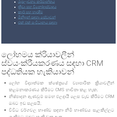
රූපලාවන්‍ය කර්මාන්තය
ක්‍රීඩා සහ විනෝදාස්වාදය
කාර් සහ භාරදීම
මිනිසුන් සඳහා සේවාවන්
එක් එක් සංවිධානය සඳහා
ලෝහමය ක්රියාවලීන්
ස්වයංක්රීයකරණය සඳහා CRM
පද්ධතියක හැකියාවන්
ලෝහ විද්‍යාත්මක ක්ෂේත්‍රයේ ව්‍යාපාරික ක්‍රියාවලීන්
කළමනාකරණය කිරීමට CMS භාවිතා කළ හැක;
නිෂ්පාදන ඇණවුම් සමඟ ඵලදායී ලෙස වැඩ කිරීමට CRM
ඔබට ඉඩ සලසයි;
විවිධ වර්ගවල භාණ්ඩ සඳහා නිමි භාණ්ඩය සැලකිල්ලට
ගැනීමට ඔබට හැකි වනු ඇත;