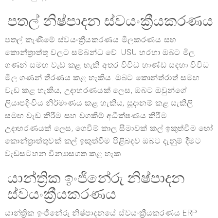
පතල් නිෂ්පාදන ස්වයංක්‍රීයකරණය
පතල් කැණීමේ ස්වයංක්‍රීයකරණය මිලකරණය සහ
කොන්ත්‍රාත්තු වලට සම්බන්ධ වේ. USU හරහා ඔබට මිල
ගණන් සමඟ වැඩ කළ හැකි අතර විවිධ භාණ්ඩ සඳහා විවිධ
මිල ගණන් තීරණය කළ හැකිය. ඔබට කොන්ත්රාත් සමඟ
වැඩ කළ හැකිය, උදාහරණයක් ලෙස, ඔබට ඔවුන්ගේ
ලියාපදිංචිය නිර්මාණය කළ හැකිය, සූදානම් කළ සැකිලි
සමඟ වැඩ කිරීම සහ වගකීම් අධීක්ෂණය කිරීම.
උදාහරණයක් ලෙස, ගෙවීම් කාල සීමාවක් කල් ඉකුත්වීම හෝ
කොන්ත්‍රාත්තුවක් කල් ඉකුත්වීම පිළිබඳව ඔබට දැනුම් දීමට
වැඩසටහන වින්‍යාසගත කළ හැක.
යාන්ත්‍රික ඉංජිනේරු නිෂ්පාදන
ස්වයංක්‍රීයකරණය
යාන්ත්‍රික ඉංජිනේරු නිෂ්පාදනයේ ස්වයංක්‍රීයකරණය ERP