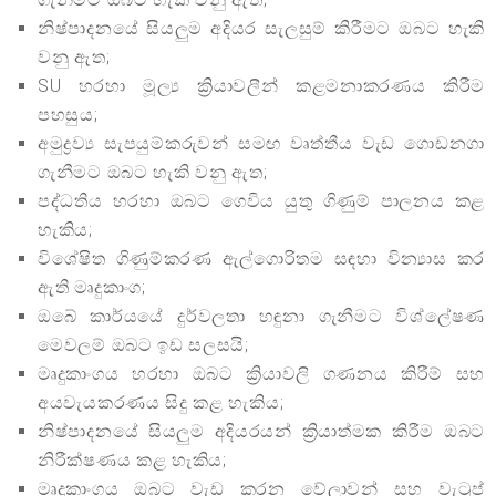
නිෂ්පාදනයේ සියලුම අදියර සැලසුම් කිරීමට ඔබට හැකි
වනු ඇත;
SU හරහා මූල්‍ය ක්‍රියාවලීන් කළමනාකරණය කිරීම
පහසුය;
අමුද්‍රව්‍ය සැපයුම්කරුවන් සමඟ වෘත්තීය වැඩ ගොඩනගා
ගැනීමට ඔබට හැකි වනු ඇත;
පද්ධතිය හරහා ඔබට ගෙවිය යුතු ගිණුම් පාලනය කළ
හැකිය;
විශේෂිත ගිණුම්කරණ ඇල්ගොරිතම සඳහා වින්‍යාස කර
ඇති මෘදුකාංග;
ඔබේ කාර්යයේ දුර්වලතා හඳුනා ගැනීමට විශ්ලේෂණ
මෙවලම් ඔබට ඉඩ සලසයි;
මෘදුකාංගය හරහා ඔබට ක්‍රියාවලි ගණනය කිරීම් සහ
අයවැයකරණය සිදු කළ හැකිය;
නිෂ්පාදනයේ සියලුම අදියරයන් ක්‍රියාත්මක කිරීම ඔබට
නිරීක්ෂණය කළ හැකිය;
මෘදුකාංගය ඔබට වැඩ කරන වේලාවන් සහ වැටුප්