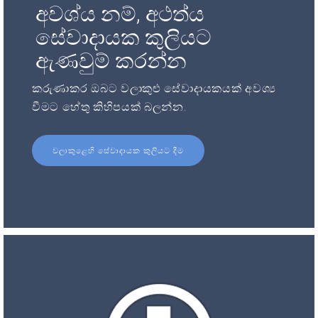
අවශ්ය නම්, අථත්ය
සේවාදායක කුලියට
ඇණවුම් කරන්න
කරුණාකර ඔබට වලාකුළු සේවාදායකයක් අවශ්‍ය
වීමට හේතු කිහිපයක් බලන්න.
වලාකුළෙහි සේවාදායක කුලියට දීම