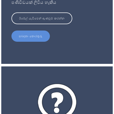
පණිවිඩයක් ලිවිය හැකිය
ඊමේල් යැවීමෙන් ඇණවුම් කරන්න
සබඳතා තොරතුරු