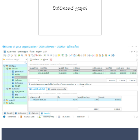
විශ්වාසයේ ලකුණ