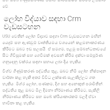
වේ.
ලෝහ විද්යාව සඳහා Crm
වැඩසටහන
USU වෙතින් ලෝහ විද්‍යාව සඳහා Crm වැඩසටහන මඟින්
යෙදුම් සහ ඇණවුම් වෘත්තීයමය වශයෙන් කළමනාකරණය
කිරීමට ඔබට ඉඩ සලසයි. ඒ සමගම, පළමු සම්බන්ධතාවයේ
සිට ගිවිසුමක් සහ ගෙවීමක් අවසන් කිරීම දක්වා සම්පූර්ණ
ගනුදෙනු චක්රය සඳහා සහාය ලබා දිය හැකිය.
විශ්ව ගිණුම්කරණ පද්ධතිය තුළ, ඔබට නිමි ලෝහ නිෂ්පාදන
වාර්තා කළ හැකි අතර විවිධ ලක්ෂණ සැලකිල්ලට ගත
හැකිය: මිශ්ර ලෝහ, ඝණකම, දිග සහ අනෙකුත් පරාමිතීන්.
පද්ධතිය තුළ ඔබට මිල දීමනා නිර්මාණය කිරීමට, සැකිලි
නිර්මාණය කිරීමට සහ ඔබේ ක්රියාකාරකම් වලදී ඒවා
භාවිතා කළ හැකිය.