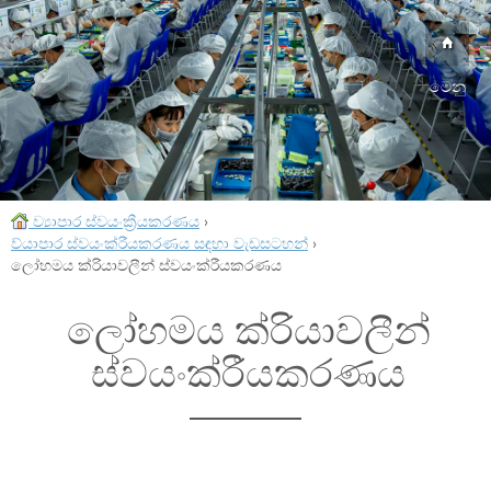
මෙනු
ව්‍යාපාර ස්වයංක්‍රීයකරණය
›
ව්යාපාර ස්වයංක්රීයකරණය සඳහා වැඩසටහන්
›
ලෝහමය ක්රියාවලීන් ස්වයංක්රීයකරණය
ලෝහමය ක්රියාවලීන්
ස්වයංක්රීයකරණය