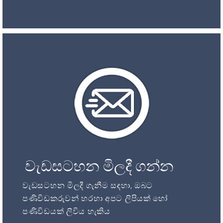
වැඩසටහන මිලදී ගන්න
වැඩසටහන මිලදී ගැනීම සඳහා, ඔබට
පණිවිඩකරුවන් හරහා අපට ලිපියක් හෝ
පණිවිඩයක් ලිවිය හැකිය