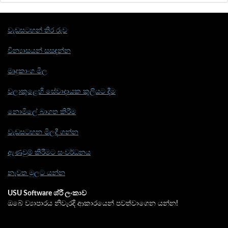
වැඩසටහන් තිර රුව
වින්‍යාසයන් සසඳන්න
මෘදුකාංග මිල
වලාකුළෙහි සේවාදායක කුලියට දීම
නොමිලේ බාගත කිරීම
වැඩසටහන මිලදී ගන්න
ඇණවුම් කිරීමට සංවර්ධනය
නැවත මුලට යන්න
USU Software ශ්රී ලංකාව
ඔබේ ව්‍යාපාරය නිවැරදි ආකාරයෙන් පවත්වාගෙන යන්න!