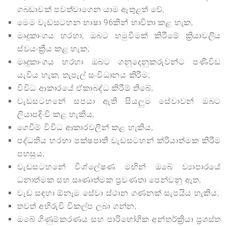
ගබඩාවක් පවත්වාගෙන යාම ඇතුළත් වේ;
මෙම වැඩසටහන භාෂා 96කින් භාවිතා කළ හැක;
මෘදුකාංගය හරහා, ඔබට හමුවීමක් කිරීමේ ක්‍රියාවලිය
ස්වයංක්‍රීය කළ හැක;
මෘදුකාංගය හරහා ඔබට ගනුදෙනුකරුවන්ට පණිවිඩ
යැවිය හැක, තැපැල් සංවිධානය කිරීම;
විවිධ ආකාරයේ ඒකාබද්ධ කිරීම් තිබේ;
වැඩසටහනේ සපයා ඇති සියලුම සේවාවන් ඔබට
ලියාපදිංචි කළ හැකිය;
ගෙවීම් විවිධ ආකාරවලින් කළ හැකිය;
පද්ධතිය හරහා පක්ෂපාතී වැඩසටහන් ක්රියාත්මක කිරීම
පහසුය;
වැඩසටහනේ විශ්ලේෂණ මඟින් ඔබේ ව්‍යාපාරයේ
ධනාත්මක සහ සෘණාත්මක ප්‍රවණතා පෙන්වනු ඇත;
වැඩ සඳහා ඕනෑම සේවා ස්ථාන ගණනක් සැපයිය හැකිය;
තවත් අභිරුචි විකල්ප ලබා ගන්න;
ඔබේ ගිණුම්කරණය සහ පාරිභෝගික අන්තර්ක්‍රියා ප්‍රශස්ත