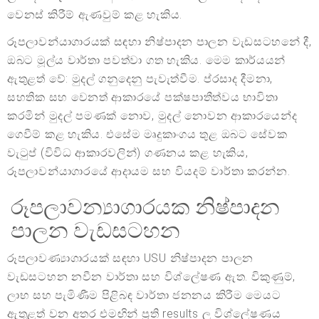
වෙනස් කිරීම් ඇණවුම් කළ හැකිය.
රූපලාවන්යාගාරයක් සඳහා නිෂ්පාදන පාලන වැඩසටහනේ දී,
ඔබට මූල්ය වාර්තා පවත්වා ගත හැකිය. මෙම කාර්යයන්
ඇතුළත් වේ: මුදල් ගනුදෙනු පැවැත්වීම. ප්රසාද දීමනා,
සහතික සහ වෙනත් ආකාරයේ පක්ෂපාතීත්වය භාවිතා
කරමින් මුදල් පමණක් නොව, මුදල් නොවන ආකාරයෙන්ද
ගෙවීම් කළ හැකිය. එසේම මෘදුකාංගය තුළ ඔබට සේවක
වැටුප් (විවිධ ආකාරවලින්) ගණනය කළ හැකිය,
රූපලාවන්යාගාරයේ ආදායම සහ වියදම් වාර්තා කරන්න.
රූපලාවන්‍යාගාරයක නිෂ්පාදන
පාලන වැඩසටහන
රූපලාවණ්‍යාගාරයක් සඳහා USU නිෂ්පාදන පාලන
වැඩසටහන නවීන වාර්තා සහ විශ්ලේෂණ ඇත. විකුණුම්,
ලාභ සහ පැමිණීම පිළිබඳ වාර්තා ජනනය කිරීම මෙයට
ඇතුළත් වන අතර එමඟින් ප්‍රති results ල විශ්ලේෂණය