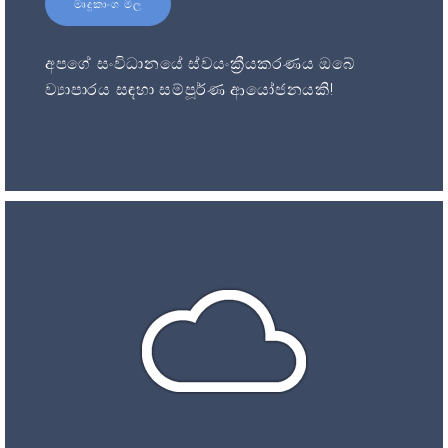
මෘදුකාංග මිල
අපගේ සංවිධානයේ ස්වයංක්‍රීයකරණය ඔබේ
ව්‍යාපාරය සඳහා සම්පූර්ණ ආයෝජනයකි!