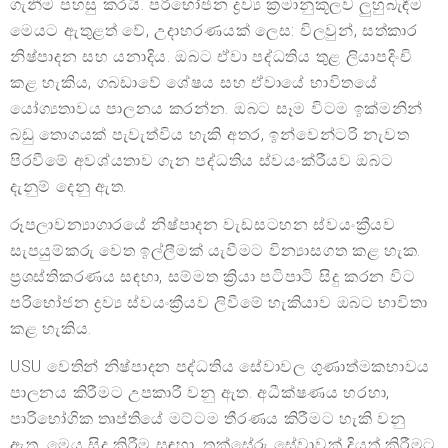
ගැනීම පහසු කරයි. පරිභෝජන ද්‍රව්‍ය ක්‍රමානුකූලව ලුහුබැඳීම
මෙයට ඇතුළත් වේ, උදාහරණයක් ලෙස: විලවුන්, සත්කාර
නිෂ්පාදන සහ යනාදිය. ඔබට ඒවා පද්ධතිය තුළ ලියාපදිංචි
කළ හැකිය, ගබඩාවේ ශේෂය සහ ඒවායේ භාවිතයේ
යෝග්‍යතාවය පාලනය කරන්න. ඔබට සෑම විටම ඉක්මනින්
බඩු තොගයක් පැවැත්විය හැකි අතර, ඉන්වෙන්ටරි නැවත
පිරවීමේ අවශ්යතාව ගැන පද්ධතිය ස්වයංක්රීයව ඔබට
දැනුම් දෙනු ඇත.
රූපලාවන්‍යාගාරයේ නිෂ්පාදන වැඩසටහන ස්වයංක්‍රීයව
සැපයුම්කරු වෙත ඉල්ලීමක් යැවීමට වින්‍යාසගත කළ හැක.
ප්‍රශස්තිකරණය සඳහා, සම්මත ක්‍රියා පටිපාටි සිදු කරන විට
පරිභෝජන ද්‍රව්‍ය ස්වයංක්‍රීයව ලිවීමේ හැකියාව ඔබට භාවිතා
කළ හැකිය.
USU වෙතින් නිෂ්පාදන පද්ධතිය සේවාවල ගුණාත්මකභාවය
පාලනය කිරීමට උපකාරී වනු ඇත. අධීක්ෂණය හරහා,
පාරිභෝගික තෘප්තියේ මට්ටම තීරණය කිරීමට හැකි වනු
ඇත. මෙය සිදු කිරීම සඳහා, තක්සේරු සේවාවක් දියත් කිරීමට