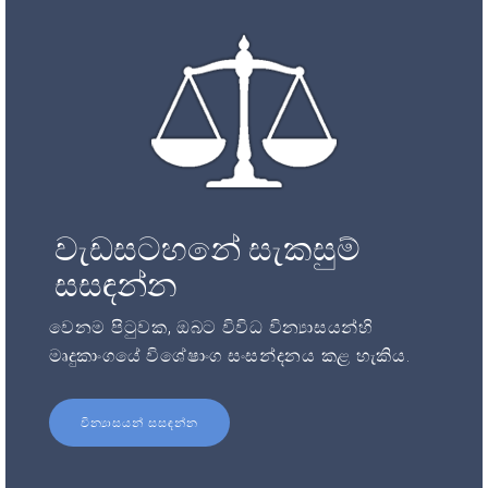
වැඩසටහනේ සැකසුම්
සසඳන්න
වෙනම පිටුවක, ඔබට විවිධ වින්‍යාසයන්හි
මෘදුකාංගයේ විශේෂාංග සංසන්දනය කළ හැකිය.
වින්‍යාසයන් සසඳන්න