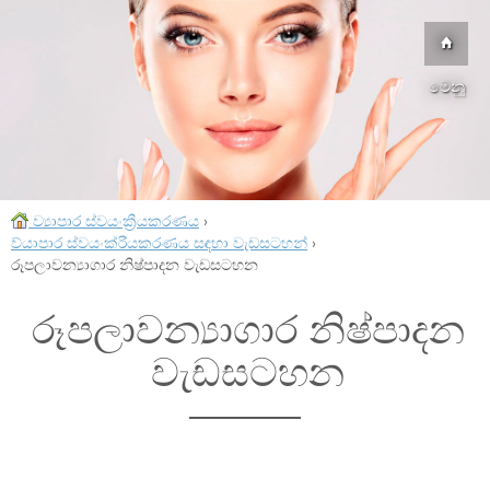
මෙනු
ව්‍යාපාර ස්වයංක්‍රීයකරණය
›
ව්යාපාර ස්වයංක්රීයකරණය සඳහා වැඩසටහන්
›
රූපලාවන්‍යාගාර නිෂ්පාදන වැඩසටහන
රූපලාවන්‍යාගාර නිෂ්පාදන
වැඩසටහන