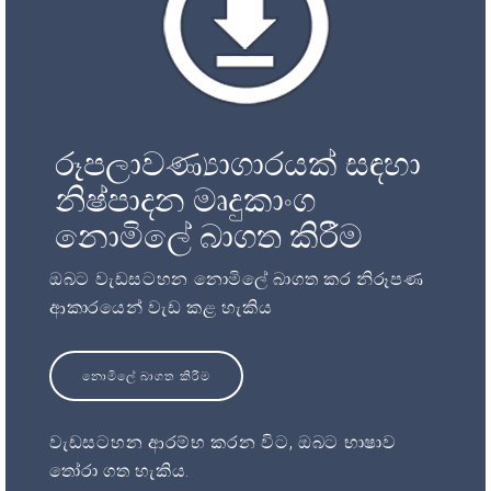
රූපලාවණ්‍යාගාරයක් සඳහා
නිෂ්පාදන මෘදුකාංග
නොමිලේ බාගත කිරීම
ඔබට වැඩසටහන නොමිලේ බාගත කර නිරූපණ
ආකාරයෙන් වැඩ කළ හැකිය
නොමිලේ බාගත කිරීම
වැඩසටහන ආරම්භ කරන විට, ඔබට භාෂාව
තෝරා ගත හැකිය.