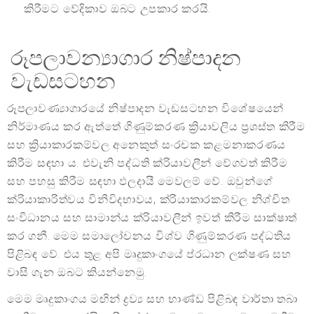
කිරීමට වේදිකාව ඔබට උපකාර කරයි.
රූපලාවන්‍යාගාර නිෂ්පාදන
වැඩසටහන
රූපලාවණ්‍යාගාරයේ නිෂ්පාදන වැඩසටහන විශේෂයෙන්
නිර්මාණය කර ඇත්තේ ගිණුම්කරණ ක්‍රියාවලිය ප්‍රශස්ත කිරීම
සහ ක්‍රියාකාරකම්වල අනෙකුත් සංරචක කළමනාකරණය
කිරීම සඳහා ය. එවැනි පද්ධති ක්රියාවලීන් වේගවත් කිරීම
සහ පහසු කිරීම සඳහා ඵලදායී මෙවලම් වේ. ඔවුන්ගේ
ක්රියාකාරිත්වය විනිවිදභාවය, ක්රියාකාරකම්වල නිශ්චිත
සංවිධානය සහ සාමාන්ය ක්රියාවලීන් ඉවත් කිරීම සාක්ෂාත්
කර ගනී. මෙම සමාලෝචනය විශ්ව ගිණුම්කරණ පද්ධතිය
පිළිබඳ වේ. එය තුළ අපි මෘදුකාංගයේ ප්රධාන ලක්ෂණ සහ
වාසි ගැන ඔබට කියන්නෙමු.
මෙම මෘදුකාංගය මඟින් ද්‍රව්‍ය සහ භාණ්ඩ පිළිබඳ වාර්තා තබා