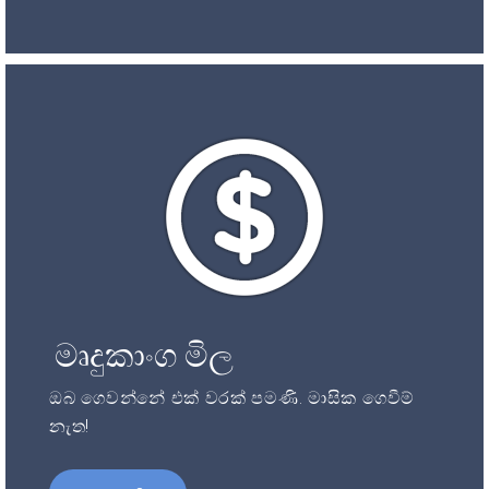
මෘදුකාංග මිල
ඔබ ගෙවන්නේ එක් වරක් පමණි. මාසික ගෙවීම්
නැත!