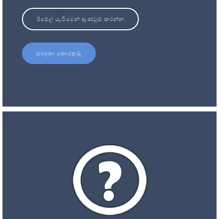
ඊමේල් යැවීමෙන් ඇණවුම් කරන්න
සබඳතා තොරතුරු