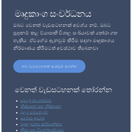
මෘදුකාංග සංවර්ධනය
ඔබට වෙනත් වැඩසටහනක් අවශ්ය නම්, ඔබට
සූදානම් කළ ව්යාපෘති විශාල සංඛ්යාවක් තෝරා ගත
හැකිය. ඒවගේම ඇනවුම් කිරීම සඳහා මෘදුකාංගය
නිර්මාණය කිරීමටත් අවස්ථාව තිබෙනවා.
නව වැඩසටහනක් ඇණවුම් කරන්න
වෙනත් වැඩසටහනක් තෝරන්න
වෙළඳ හා ගබඩාව
නිෂ්පාදන සහ නිෂ්පාදන
මූල්‍ය මෙහෙයුම්
වෛද්‍ය ආධාර
රූපලාවන්‍ය කර්මාන්තය
ක්‍රීඩා සහ විනෝදාස්වාදය