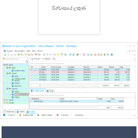
විශ්වාසයේ ලකුණ