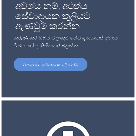
අවශ්ය නම්, අථත්ය
සේවාදායක කුලියට
ඇණවුම් කරන්න
කරුණාකර ඔබට වලාකුළු සේවාදායකයක් අවශ්‍ය
වීමට හේතු කිහිපයක් බලන්න.
වලාකුළෙහි සේවාදායක කුලියට දීම