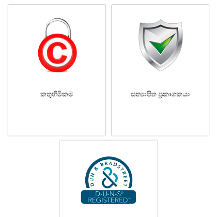
කතුහිමිකම
සත්‍යාපිත ප්‍රකාශකයා