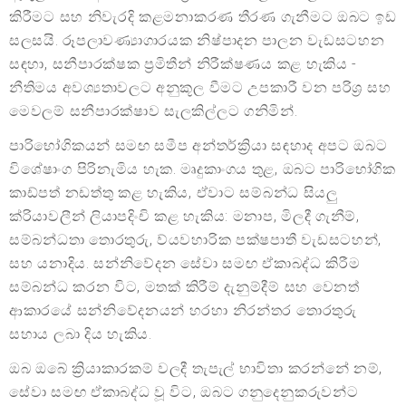
කිරීමට සහ නිවැරදි කළමනාකරණ තීරණ ගැනීමට ඔබට ඉඩ
සලසයි. රූපලාවණ්‍යාගාරයක නිෂ්පාදන පාලන වැඩසටහන
සඳහා, සනීපාරක්ෂක ප්‍රමිතීන් නිරීක්ෂණය කළ හැකිය -
නීතිමය අවශ්‍යතාවලට අනුකූල වීමට උපකාරී වන පරිශ්‍ර සහ
මෙවලම් සනීපාරක්ෂාව සැලකිල්ලට ගනිමින්.
පාරිභෝගිකයන් සමඟ සමීප අන්තර්ක්‍රියා සඳහාද අපට ඔබට
විශේෂාංග පිරිනැමිය හැක. මෘදුකාංගය තුළ, ඔබට පාරිභෝගික
කාඩ්පත් නඩත්තු කළ හැකිය, ඒවාට සම්බන්ධ සියලු
ක්රියාවලීන් ලියාපදිංචි කළ හැකිය: මනාප, මිලදී ගැනීම්,
සම්බන්ධතා තොරතුරු, ව්යවහාරික පක්ෂපාතී වැඩසටහන්,
සහ යනාදිය. සන්නිවේදන සේවා සමඟ ඒකාබද්ධ කිරීම
සම්බන්ධ කරන විට, මතක් කිරීම් දැනුම්දීම් සහ වෙනත්
ආකාරයේ සන්නිවේදනයන් හරහා නිරන්තර තොරතුරු
සහාය ලබා දිය හැකිය.
ඔබ ඔබේ ක්‍රියාකාරකම් වලදී තැපැල් භාවිතා කරන්නේ නම්,
සේවා සමඟ ඒකාබද්ධ වූ විට, ඔබට ගනුදෙනුකරුවන්ට