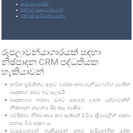
කාර් සහ භාරදීම
මිනිසුන් සඳහා සේවාවන්
එක් එක් සංවිධානය සඳහා
රූපලාවන්යාගාරයක් සඳහා
නිෂ්පාදන CRM පද්ධතියක
හැකියාවන්
නවීන ප්‍රමිතීන්ට අනුව වාර්තා තබා ගැනීමට USU වෙතින්
මෘදුකාංග ඔබට ඉඩ සලසයි;
මෘදුකාංගය හරහා, ඔබට සපයනු ලබන සේවාවන්හි
නිෂ්පාදන පාලනය සිදු කළ හැකිය;
වේදිකාව නිර්මාණය කර ඇත්තේ විවිධ ක්‍රියාවලීන් සඳහා
සහාය වීම සඳහා ය;
වැඩසටහනේ හැකියාවන් අතර පාරිභෝගික දත්ත