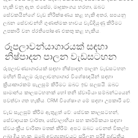
හැකි වනු ඇත. එසේම, මෘදුකාංගය හරහා, ඔබට
සේවකයින්ගේ වැඩ නිරීක්ෂණය කළ හැකි අතර, සපයනු
ලබන සේවාවන්හි ගුණාත්මක භාවය වැඩිදියුණු කිරීමට
උපකාරී වන ප්රතිපෝෂණ එකතු කළ හැකිය.
රූපලාවන්යාගාරයක් සඳහා
නිෂ්පාදන පාලන වැඩසටහන
රූපලාවණ්‍යාගාරයක් සඳහා නිෂ්පාදන පාලන වැඩසටහන
මඟින් සියලුම රූපලාවන්‍යාගාර විශේෂඥයින් සඳහා
ක්‍රියාකාරකම් සැලසුම් කිරීමට ඔබට ඉඩ සලසයි. ඔබට
සාමාන්ය කාලසටහනක් හෝ තනි ස්වාමියා සම්බන්ධයෙන්
පවත්වා ගත හැකිය. CRM විශේෂාංග මේ සඳහා උපකාරී වේ.
වැඩ සැලසුම් කිරීම ඇතුළත් වේ: සේවක කාලසටහන්,
සේවාදායක වාර්තා, සේවාලාභියා සහ කාර්මිකයා සඳහා
ස්වයංක්‍රීය චාරිකා මතක් කිරීම්. අපට ඔබට වෙනත් විකල්ප
ලබා දිය හැක. ඔබේ අවශ්‍යතාවයට සරිලන පරිදි පද්ධතිය