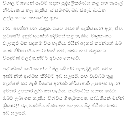
විශාල වශයෙන් යැවීම සඳහා පුද්ගලීකරණය කළ සහ තැපැල්
නිර්මාණය කළ හැකිය. ඒ සමගම, ඔබ ස්පෑම් බාධක
උල්ලංඝනය නොකරනු ඇත.
USU වෙතින් වන මෘදුකාංගයට වෙනත් හැකියාවන් ඇත; ඒවා
සුවිශේෂී අනුවාදයකින් ඉදිරිපත් කළ හැකිය. මෘදුකාංගය
වලාකුළු මත පදනම් විය හැකිය, එයින් අදහස් කරන්නේ ඔබ
ශාඛා නිර්මාණය කරන්නේ නම්, ඔබට නව මෘදුකාංග
විසඳුමක් මිලදී ගැනීමට අවශ්‍ය නොවේ.
පද්ධතියේ කාර්යයන් පරිශීලකයින්ට පැහැදිලි වේ, මෙය
ඉක්මනින් ආරම්භ කිරීමට ඉඩ සලසයි, සහ වැඩබිම තුළ
තැන්පත් කර ඇති විශේෂ අන්තර් ක්රියාකාරී උපදෙස් වලින්
අමතර උපකාර ලබා ගත හැකිය. තාක්ෂණික සහාය සේවා
ඔබට ලබා ගත හැකිය. විශ්වීය ගිණුම්කරණ පද්ධතියක් මඟින්
ක්‍රියාවලි වල වෘත්තීය නිෂ්පාදන පාලනය සිදු කිරීමට ඔබට
ඉඩ සලසයි.